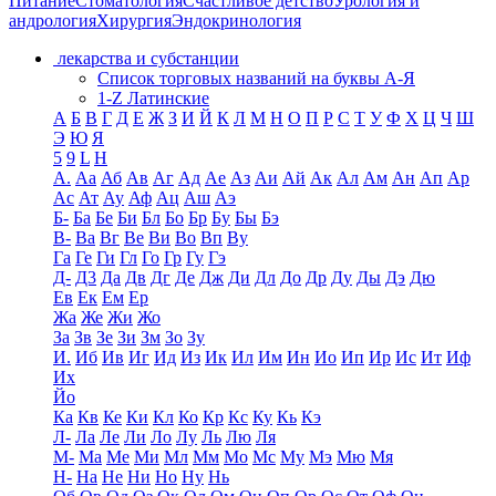
Питание
Стоматология
Счастливое детство
Урология и
андрология
Хирургия
Эндокринология
лекарства и субстанции
Список торговых названий на буквы А-Я
1-Z Латинские
А
Б
В
Г
Д
Е
Ж
З
И
Й
К
Л
М
Н
О
П
Р
С
Т
У
Ф
Х
Ц
Ч
Ш
Э
Ю
Я
5
9
L
H
А.
Аа
Аб
Ав
Аг
Ад
Ае
Аз
Аи
Ай
Ак
Ал
Ам
Ан
Ап
Ар
Ас
Ат
Ау
Аф
Ац
Аш
Аэ
Б-
Ба
Бе
Би
Бл
Бо
Бр
Бу
Бы
Бэ
В-
Ва
Вг
Ве
Ви
Во
Вп
Ву
Га
Ге
Ги
Гл
Го
Гр
Гу
Гэ
Д-
Д3
Да
Дв
Дг
Де
Дж
Ди
Дл
До
Др
Ду
Ды
Дэ
Дю
Ев
Ек
Ем
Ер
Жа
Же
Жи
Жо
За
Зв
Зе
Зи
Зм
Зо
Зу
И.
Иб
Ив
Иг
Ид
Из
Ик
Ил
Им
Ин
Ио
Ип
Ир
Ис
Ит
Иф
Их
Йо
Ка
Кв
Ке
Ки
Кл
Ко
Кр
Кс
Ку
Кь
Кэ
Л-
Ла
Ле
Ли
Ло
Лу
Ль
Лю
Ля
М-
Ма
Ме
Ми
Мл
Мм
Мо
Мс
Му
Мэ
Мю
Мя
Н-
На
Не
Ни
Но
Ну
Нь