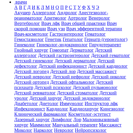
врачи
А
В
Г
Д
И
К
Л
М
Н
О
П
Р
С
Т
У
Ф
Х
Ч
Э
Акушер
Аллерголог
Андролог
Анестезиолог-
реаниматолог
Аритмолог
Артролог
Венеролог
Вертебролог
Врач лфк
Врач общей практики
Врач
скорой помощи
Врач узи
Врач эфферентной терапии
Врач-косметолог
Гастроэнтеролог
Гематолог
Гемостазиолог
Генетик
Гепатолог
Гериатр (геронтолог)
Гинеколог
Гинеколог-эндокринолог
Гирудотерапевт
Гнойный хирург
Гомеопат
Дерматолог
Детский
аллерголог
Детский гастроэнтеролог
Детский гематолог
Детский гинеколог
Детский дерматолог
Детский
дефектолог
Детский инфекционист
Детский кардиолог
Детский логопед
Детский лор
Детский массажист
Детский невролог
Детский нефролог
Детский онколог
Детский ортопед
Детский офтальмолог
Детский
психиатр
Детский психолог
Детский пульмонолог
Детский ревматолог
Детский стоматолог
Детский
уролог
Детский хирург
Детский эндокринолог
Диабетолог
Диетолог
Иммунолог
Инструктор лфк
Инфекционист
Кардиолог
Кардиохирург
Кинезиолог
Клинический фармаколог
Косметолог-эстетист
Лазерный хирург
Лимфолог
Лор
Малоинвазивный
хирург
Маммолог
Мануальный терапевт
Массажист
Миколог
Нарколог
Невролог
Нейропсихолог