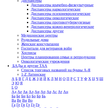
Диспансеры
Диспансеры врачебно-физкультурные
Диспансеры наркологические
Диспансеры психоневрологические
Диспансеры онкологические
Диспансеры противотуберкулезные
Диспансеры кожно-венерологические
Диспансеры другие
Медицинские центры
Родильные дома
Женские консультации
Госпитали для ветеранов войн
Хосписы
Центры планирования семьи и репродукции
Онкологические учреждения
БАДы и другие ТАА
Список торговых названий на буквы А-Я
1-Z Латинские
А
Б
В
Г
Д
Е
Ж
З
И
Й
К
Л
М
Н
О
П
Р
С
Т
У
Ф
Х
Ц
Ч
Ш
Э
Ю
Я
L
Q
Ад
Ае
Ак
Ал
Ан
Ап
Ар
Ас
Ат
Ац
Ба
Бе
Би
Бл
Бо
Бр
Бь
Ва
Ве
Ви
Во
Га
Ге
Ги
Гл
Го
Гр