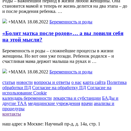
Роды – важнейший период в жизни любой женщины. Она
становится мамой и теперь ее жизнь делится на два этапа – до
и после рождения ребенка. …
+МАМА 18.08.2022
Беременность и роды
«Болит матка после родов»… а вы ловили себя
на этой мысли?
Беременность и роды – сложнейшие процессы в жизни
женщины. Но вот они уже позади. Ребенок родился – и
счастливая мама держит малыша на руках и …
+МАМА 18.08.2022
Беременность и роды
статьи
новости
вопросы и ответы
о нас
карта сайта
Политика
обработки ПД
Согласие на обработку ПД
Согласие на
использование Cookie
календарь беременности
лекарства и субстанции
БАДы и
другие ТАА
медицинские учреждения
врачи
анализы и
процедуры
контакты
наш адрес в Москве: Научный пр-д, д. 14а, стр. 1