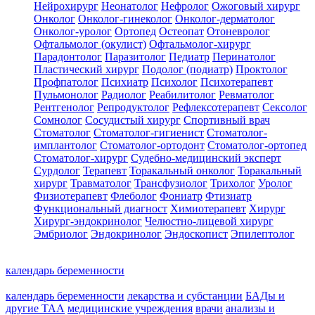
Нейрохирург
Неонатолог
Нефролог
Ожоговый хирург
Онколог
Онколог-гинеколог
Онколог-дерматолог
Онколог-уролог
Ортопед
Остеопат
Отоневролог
Офтальмолог (окулист)
Офтальмолог-хирург
Парадонтолог
Паразитолог
Педиатр
Перинатолог
Пластический хирург
Подолог (подиатр)
Проктолог
Профпатолог
Психиатр
Психолог
Психотерапевт
Пульмонолог
Радиолог
Реабилитолог
Ревматолог
Рентгенолог
Репродуктолог
Рефлексотерапевт
Сексолог
Сомнолог
Сосудистый хирург
Спортивный врач
Стоматолог
Стоматолог-гигиенист
Стоматолог-
имплантолог
Стоматолог-ортодонт
Стоматолог-ортопед
Стоматолог-хирург
Судебно-медицинский эксперт
Сурдолог
Терапевт
Торакальный онколог
Торакальный
хирург
Травматолог
Трансфузиолог
Трихолог
Уролог
Физиотерапевт
Флеболог
Фониатр
Фтизиатр
Функциональный диагност
Химиотерапевт
Хирург
Хирург-эндокринолог
Челюстно-лицевой хирург
Эмбриолог
Эндокринолог
Эндоскопист
Эпилептолог
календарь беременности
календарь беременности
лекарства и субстанции
БАДы и
другие ТАА
медицинские учреждения
врачи
анализы и