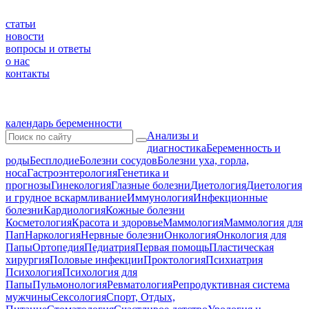
статьи
новости
вопросы и ответы
о нас
контакты
календарь беременности
Анализы и
диагностика
Беременность и
роды
Бесплодие
Болезни сосудов
Болезни уха, горла,
носа
Гастроэнтерология
Генетика и
прогнозы
Гинекология
Глазные болезни
Диетология
Диетология
и грудное вскармливание
Иммунология
Инфекционные
болезни
Кардиология
Кожные болезни
Косметология
Красота и здоровье
Маммология
Маммология для
Пап
Наркология
Нервные болезни
Онкология
Онкология для
Папы
Ортопедия
Педиатрия
Первая помощь
Пластическая
хирургия
Половые инфекции
Проктология
Психиатрия
Психология
Психология для
Папы
Пульмонология
Ревматология
Репродуктивная система
мужчины
Сексология
Спорт, Отдых,