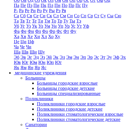
Об
Ов
Од
Оз
Ок
Ол
Ом
Он
Оп
Ор
Ос
От
Оф
Оц
Па
Пе
Пз
Пи
Пк
Пл
Пн
По
Пр
Пс
Пу
Р-
Ра
Ре
Ри
Ро
Ру
Ры
Рэ
Ря
Са
Сб
Св
Се
Си
Ск
Сл
См
Сн
Со
Сп
Ср
Ст
Су
Сы
Сю
Та
Тв
Тг
Те
Ти
Тм
То
Тр
Ту
Ты
Тэ
Уб
Уг
Уз
Ук
Ул
Ум
Ун
Уп
Ур
Ус
Ут
Уф
Фа
Фе
Фи
Фл
Фо
Фр
Фс
Фт
Фу
Ха
Хв
Хе
Хи
Хл
Хо
Ху
Це
Ци
Цф
Ча
Че
Чи
Ша
Шв
Ши
Шу
Эб
Эв
Эг
Эд
Эз
Эй
Эк
Эл
Эм
Эн
Эп
Эр
Эс
Эт
Эу
Эф
Эх
Юв
Юг
Юм
Юн
Юп
Ют
Як
Ям
Ян
Яр
Яс
медицинские учреждения
Больницы
Больницы городские взрослые
Больницы городские детские
Больницы специализированные
Поликлиники
Поликлиники городские взрослые
Поликлиники городские детские
Поликлиники стоматологические взрослые
Поликлиники стоматологические детские
Санатории