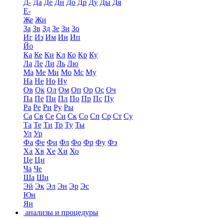
Д-
Да
Де
Ди
До
Др
Ду
Ды
Дя
Е-
Же
Жи
За
Зв
Зд
Зе
Зи
Зо
Иг
Из
Им
Ин
Ип
Йо
Ка
Ке
Ки
Кл
Ко
Кр
Ку
Ла
Ле
Ли
Ль
Лю
Ма
Ме
Ми
Мо
Мс
Му
На
Не
Но
Ну
Ов
Ок
Ол
Ом
Оп
Ор
Ос
Оч
Па
Пе
Пи
Пл
По
Пр
Пс
Пу
Ра
Ре
Ри
Ру
Ры
Са
Св
Се
Си
Ск
Со
Сп
Ср
Ст
Су
Та
Те
Ти
Тр
Ту
Ты
Ул
Ур
Фа
Фе
Фи
Фл
Фо
Фр
Фу
Фэ
Ха
Хв
Хе
Хи
Хо
Це
Ци
Ча
Че
Ша
Ши
Эй
Эк
Эл
Эн
Эр
Эс
Юн
Ян
анализы и процедуры