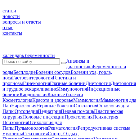
статьи
новости
вопросы и ответы
о нас
контакты
календарь беременности
Анализы и
диагностика
Беременность и
роды
Бесплодие
Болезни сосудов
Болезни уха, горла,
носа
Гастроэнтерология
Генетика и
прогнозы
Гинекология
Глазные болезни
Диетология
Диетология
и грудное вскармливание
Иммунология
Инфекционные
болезни
Кардиология
Кожные болезни
Косметология
Красота и здоровье
Маммология
Маммология для
Пап
Наркология
Нервные болезни
Онкология
Онкология для
Папы
Ортопедия
Педиатрия
Первая помощь
Пластическая
хирургия
Половые инфекции
Проктология
Психиатрия
Психология
Психология для
Папы
Пульмонология
Ревматология
Репродуктивная система
мужчины
Сексология
Спорт, Отдых,