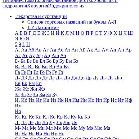
Питание
Стоматология
Счастливое детство
Урология и
андрология
Хирургия
Эндокринология
лекарства и субстанции
Список торговых названий на буквы А-Я
1-Z Латинские
А
Б
В
Г
Д
Е
Ж
З
И
Й
К
Л
М
Н
О
П
Р
С
Т
У
Ф
Х
Ц
Ч
Ш
Э
Ю
Я
5
9
L
H
А.
Аа
Аб
Ав
Аг
Ад
Ае
Аз
Аи
Ай
Ак
Ал
Ам
Ан
Ап
Ар
Ас
Ат
Ау
Аф
Ац
Аш
Аэ
Б-
Ба
Бе
Би
Бл
Бо
Бр
Бу
Бы
Бэ
В-
Ва
Вг
Ве
Ви
Во
Вп
Ву
Га
Ге
Ги
Гл
Го
Гр
Гу
Гэ
Д-
Д3
Да
Дв
Дг
Де
Дж
Ди
Дл
До
Др
Ду
Ды
Дэ
Дю
Ев
Ек
Ем
Ер
Жа
Же
Жи
Жо
За
Зв
Зе
Зи
Зм
Зо
Зу
И.
Иб
Ив
Иг
Ид
Из
Ик
Ил
Им
Ин
Ио
Ип
Ир
Ис
Ит
Иф
Их
Йо
Ка
Кв
Ке
Ки
Кл
Ко
Кр
Кс
Ку
Кь
Кэ
Л-
Ла
Ле
Ли
Ло
Лу
Ль
Лю
Ля
М-
Ма
Ме
Ми
Мл
Мм
Мо
Мс
Му
Мэ
Мю
Мя
Н-
На
Не
Ни
Но
Ну
Нь