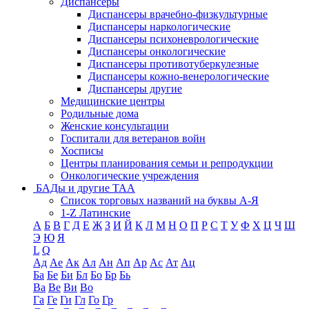
Диспансеры
Диспансеры врачебно-физкультурные
Диспансеры наркологические
Диспансеры психоневрологические
Диспансеры онкологические
Диспансеры противотуберкулезные
Диспансеры кожно-венерологические
Диспансеры другие
Медицинские центры
Родильные дома
Женские консультации
Госпитали для ветеранов войн
Хосписы
Центры планирования семьи и репродукции
Онкологические учреждения
БАДы и другие ТАА
Список торговых названий на буквы А-Я
1-Z Латинские
А
Б
В
Г
Д
Е
Ж
З
И
Й
К
Л
М
Н
О
П
Р
С
Т
У
Ф
Х
Ц
Ч
Ш
Э
Ю
Я
L
Q
Ад
Ае
Ак
Ал
Ан
Ап
Ар
Ас
Ат
Ац
Ба
Бе
Би
Бл
Бо
Бр
Бь
Ва
Ве
Ви
Во
Га
Ге
Ги
Гл
Го
Гр