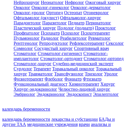
Нейрохирург
Неонатолог
Нефролог
Ожоговый хирург
Онколог
Онколог-гинеколог
Онколог-дерматолог
Онколог-уролог
Ортопед
Остеопат
Отоневролог
Офтальмолог (окулист)
Офтальмолог-хирург
Парадонтолог
Паразитолог
Педиатр
Перинатолог
Пластический хирург
Подолог (подиатр)
Проктолог
Профпатолог
Психиатр
Психолог
Психотерапевт
Пульмонолог
Радиолог
Реабилитолог
Ревматолог
Рентгенолог
Репродуктолог
Рефлексотерапевт
Сексолог
Сомнолог
Сосудистый хирург
Спортивный врач
Стоматолог
Стоматолог-гигиенист
Стоматолог-
имплантолог
Стоматолог-ортодонт
Стоматолог-ортопед
Стоматолог-хирург
Судебно-медицинский эксперт
Сурдолог
Терапевт
Торакальный онколог
Торакальный
хирург
Травматолог
Трансфузиолог
Трихолог
Уролог
Физиотерапевт
Флеболог
Фониатр
Фтизиатр
Функциональный диагност
Химиотерапевт
Хирург
Хирург-эндокринолог
Челюстно-лицевой хирург
Эмбриолог
Эндокринолог
Эндоскопист
Эпилептолог
календарь беременности
календарь беременности
лекарства и субстанции
БАДы и
другие ТАА
медицинские учреждения
врачи
анализы и