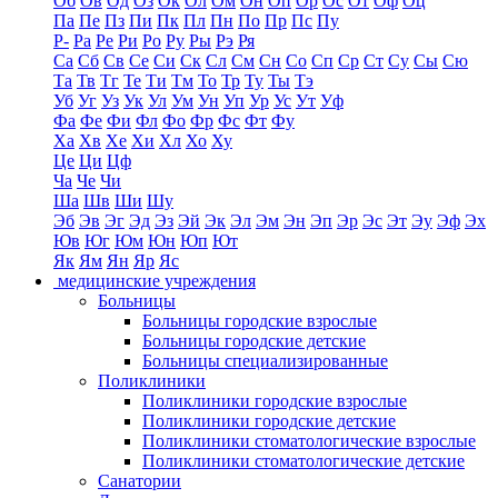
Об
Ов
Од
Оз
Ок
Ол
Ом
Он
Оп
Ор
Ос
От
Оф
Оц
Па
Пе
Пз
Пи
Пк
Пл
Пн
По
Пр
Пс
Пу
Р-
Ра
Ре
Ри
Ро
Ру
Ры
Рэ
Ря
Са
Сб
Св
Се
Си
Ск
Сл
См
Сн
Со
Сп
Ср
Ст
Су
Сы
Сю
Та
Тв
Тг
Те
Ти
Тм
То
Тр
Ту
Ты
Тэ
Уб
Уг
Уз
Ук
Ул
Ум
Ун
Уп
Ур
Ус
Ут
Уф
Фа
Фе
Фи
Фл
Фо
Фр
Фс
Фт
Фу
Ха
Хв
Хе
Хи
Хл
Хо
Ху
Це
Ци
Цф
Ча
Че
Чи
Ша
Шв
Ши
Шу
Эб
Эв
Эг
Эд
Эз
Эй
Эк
Эл
Эм
Эн
Эп
Эр
Эс
Эт
Эу
Эф
Эх
Юв
Юг
Юм
Юн
Юп
Ют
Як
Ям
Ян
Яр
Яс
медицинские учреждения
Больницы
Больницы городские взрослые
Больницы городские детские
Больницы специализированные
Поликлиники
Поликлиники городские взрослые
Поликлиники городские детские
Поликлиники стоматологические взрослые
Поликлиники стоматологические детские
Санатории