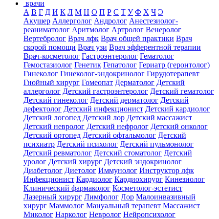
врачи
А
В
Г
Д
И
К
Л
М
Н
О
П
Р
С
Т
У
Ф
Х
Ч
Э
Акушер
Аллерголог
Андролог
Анестезиолог-
реаниматолог
Аритмолог
Артролог
Венеролог
Вертебролог
Врач лфк
Врач общей практики
Врач
скорой помощи
Врач узи
Врач эфферентной терапии
Врач-косметолог
Гастроэнтеролог
Гематолог
Гемостазиолог
Генетик
Гепатолог
Гериатр (геронтолог)
Гинеколог
Гинеколог-эндокринолог
Гирудотерапевт
Гнойный хирург
Гомеопат
Дерматолог
Детский
аллерголог
Детский гастроэнтеролог
Детский гематолог
Детский гинеколог
Детский дерматолог
Детский
дефектолог
Детский инфекционист
Детский кардиолог
Детский логопед
Детский лор
Детский массажист
Детский невролог
Детский нефролог
Детский онколог
Детский ортопед
Детский офтальмолог
Детский
психиатр
Детский психолог
Детский пульмонолог
Детский ревматолог
Детский стоматолог
Детский
уролог
Детский хирург
Детский эндокринолог
Диабетолог
Диетолог
Иммунолог
Инструктор лфк
Инфекционист
Кардиолог
Кардиохирург
Кинезиолог
Клинический фармаколог
Косметолог-эстетист
Лазерный хирург
Лимфолог
Лор
Малоинвазивный
хирург
Маммолог
Мануальный терапевт
Массажист
Миколог
Нарколог
Невролог
Нейропсихолог