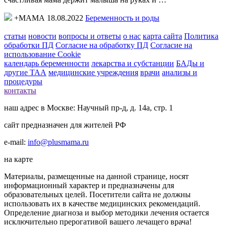
+МАМА 18.08.2022
Беременность и роды
статьи
новости
вопросы и ответы
о нас
карта сайта
Политика
обработки ПД
Согласие на обработку ПД
Согласие на
использование Cookie
календарь беременности
лекарства и субстанции
БАДы и
другие ТАА
медицинские учреждения
врачи
анализы и
процедуры
контакты
наш адрес в Москве: Научный пр-д, д. 14а, стр. 1
сайт предназначен для жителей РФ
e-mail:
info@plusmama.ru
на карте
Материалы, размещенные на данной странице, носят
информационный характер и предназначены для
образовательных целей. Посетители сайта не должны
использовать их в качестве медицинских рекомендаций.
Определение диагноза и выбор методики лечения остается
исключительно прерогативой вашего лечащего врача!