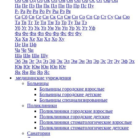
Об
Ов
Од
Оз
Ок
Ол
Ом
Он
Оп
Ор
Ос
От
Оф
Оц
Па
Пе
Пз
Пи
Пк
Пл
Пн
По
Пр
Пс
Пу
Р-
Ра
Ре
Ри
Ро
Ру
Ры
Рэ
Ря
Са
Сб
Св
Се
Си
Ск
Сл
См
Сн
Со
Сп
Ср
Ст
Су
Сы
Сю
Та
Тв
Тг
Те
Ти
Тм
То
Тр
Ту
Ты
Тэ
Уб
Уг
Уз
Ук
Ул
Ум
Ун
Уп
Ур
Ус
Ут
Уф
Фа
Фе
Фи
Фл
Фо
Фр
Фс
Фт
Фу
Ха
Хв
Хе
Хи
Хл
Хо
Ху
Це
Ци
Цф
Ча
Че
Чи
Ша
Шв
Ши
Шу
Эб
Эв
Эг
Эд
Эз
Эй
Эк
Эл
Эм
Эн
Эп
Эр
Эс
Эт
Эу
Эф
Эх
Юв
Юг
Юм
Юн
Юп
Ют
Як
Ям
Ян
Яр
Яс
медицинские учреждения
Больницы
Больницы городские взрослые
Больницы городские детские
Больницы специализированные
Поликлиники
Поликлиники городские взрослые
Поликлиники городские детские
Поликлиники стоматологические взрослые
Поликлиники стоматологические детские
Санатории