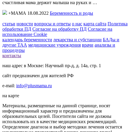
счастливая мама держит малыша на руках и …
+МАМА 18.08.2022
Беременность и роды
статьи
новости
вопросы и ответы
о нас
карта сайта
Политика
обработки ПД
Согласие на обработку ПД
Согласие на
использование Cookie
календарь беременности
лекарства и субстанции
БАДы и
другие ТАА
медицинские учреждения
врачи
анализы и
процедуры
контакты
наш адрес в Москве: Научный пр-д, д. 14а, стр. 1
сайт предназначен для жителей РФ
e-mail:
info@plusmama.ru
на карте
Материалы, размещенные на данной странице, носят
информационный характер и предназначены для
образовательных целей. Посетители сайта не должны
использовать их в качестве медицинских рекомендаций.
Определение диагноза и выбор методики лечения остается