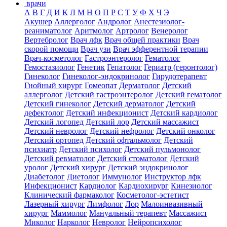
врачи
А
В
Г
Д
И
К
Л
М
Н
О
П
Р
С
Т
У
Ф
Х
Ч
Э
Акушер
Аллерголог
Андролог
Анестезиолог-
реаниматолог
Аритмолог
Артролог
Венеролог
Вертебролог
Врач лфк
Врач общей практики
Врач
скорой помощи
Врач узи
Врач эфферентной терапии
Врач-косметолог
Гастроэнтеролог
Гематолог
Гемостазиолог
Генетик
Гепатолог
Гериатр (геронтолог)
Гинеколог
Гинеколог-эндокринолог
Гирудотерапевт
Гнойный хирург
Гомеопат
Дерматолог
Детский
аллерголог
Детский гастроэнтеролог
Детский гематолог
Детский гинеколог
Детский дерматолог
Детский
дефектолог
Детский инфекционист
Детский кардиолог
Детский логопед
Детский лор
Детский массажист
Детский невролог
Детский нефролог
Детский онколог
Детский ортопед
Детский офтальмолог
Детский
психиатр
Детский психолог
Детский пульмонолог
Детский ревматолог
Детский стоматолог
Детский
уролог
Детский хирург
Детский эндокринолог
Диабетолог
Диетолог
Иммунолог
Инструктор лфк
Инфекционист
Кардиолог
Кардиохирург
Кинезиолог
Клинический фармаколог
Косметолог-эстетист
Лазерный хирург
Лимфолог
Лор
Малоинвазивный
хирург
Маммолог
Мануальный терапевт
Массажист
Миколог
Нарколог
Невролог
Нейропсихолог