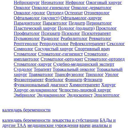
Нейрохирург
Неонатолог
Нефролог
Ожоговый хирург
Онколог
Онколог-гинеколог
Онколог-дерматолог
Онколог-уролог
Ортопед
Остеопат
Отоневролог
Офтальмолог (окулист)
Офтальмолог-хирург
Парадонтолог
Паразитолог
Педиатр
Перинатолог
Пластический хирург
Подолог (подиатр)
Проктолог
Профпатолог
Психиатр
Психолог
Психотерапевт
Пульмонолог
Радиолог
Реабилитолог
Ревматолог
Рентгенолог
Репродуктолог
Рефлексотерапевт
Сексолог
Сомнолог
Сосудистый хирург
Спортивный врач
Стоматолог
Стоматолог-гигиенист
Стоматолог-
имплантолог
Стоматолог-ортодонт
Стоматолог-ортопед
Стоматолог-хирург
Судебно-медицинский эксперт
Сурдолог
Терапевт
Торакальный онколог
Торакальный
хирург
Травматолог
Трансфузиолог
Трихолог
Уролог
Физиотерапевт
Флеболог
Фониатр
Фтизиатр
Функциональный диагност
Химиотерапевт
Хирург
Хирург-эндокринолог
Челюстно-лицевой хирург
Эмбриолог
Эндокринолог
Эндоскопист
Эпилептолог
календарь беременности
календарь беременности
лекарства и субстанции
БАДы и
другие ТАА
медицинские учреждения
врачи
анализы и