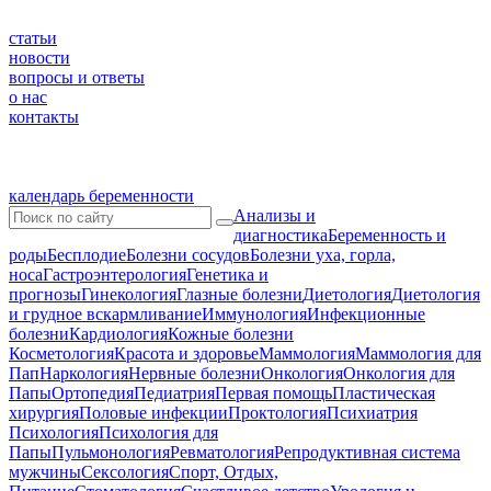
статьи
новости
вопросы и ответы
о нас
контакты
календарь беременности
Анализы и
диагностика
Беременность и
роды
Бесплодие
Болезни сосудов
Болезни уха, горла,
носа
Гастроэнтерология
Генетика и
прогнозы
Гинекология
Глазные болезни
Диетология
Диетология
и грудное вскармливание
Иммунология
Инфекционные
болезни
Кардиология
Кожные болезни
Косметология
Красота и здоровье
Маммология
Маммология для
Пап
Наркология
Нервные болезни
Онкология
Онкология для
Папы
Ортопедия
Педиатрия
Первая помощь
Пластическая
хирургия
Половые инфекции
Проктология
Психиатрия
Психология
Психология для
Папы
Пульмонология
Ревматология
Репродуктивная система
мужчины
Сексология
Спорт, Отдых,