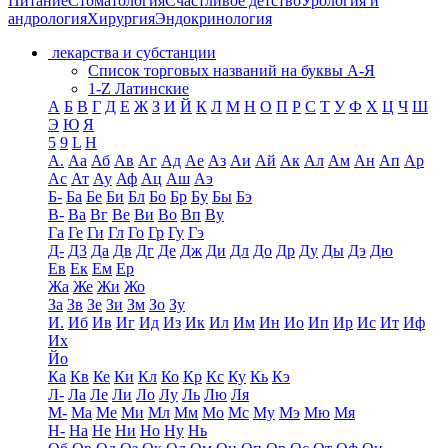
Питание
Стоматология
Счастливое детство
Урология и
андрология
Хирургия
Эндокринология
лекарства и субстанции
Список торговых названий на буквы А-Я
1-Z Латинские
А
Б
В
Г
Д
Е
Ж
З
И
Й
К
Л
М
Н
О
П
Р
С
Т
У
Ф
Х
Ц
Ч
Ш
Э
Ю
Я
5
9
L
H
А.
Аа
Аб
Ав
Аг
Ад
Ае
Аз
Аи
Ай
Ак
Ал
Ам
Ан
Ап
Ар
Ас
Ат
Ау
Аф
Ац
Аш
Аэ
Б-
Ба
Бе
Би
Бл
Бо
Бр
Бу
Бы
Бэ
В-
Ва
Вг
Ве
Ви
Во
Вп
Ву
Га
Ге
Ги
Гл
Го
Гр
Гу
Гэ
Д-
Д3
Да
Дв
Дг
Де
Дж
Ди
Дл
До
Др
Ду
Ды
Дэ
Дю
Ев
Ек
Ем
Ер
Жа
Же
Жи
Жо
За
Зв
Зе
Зи
Зм
Зо
Зу
И.
Иб
Ив
Иг
Ид
Из
Ик
Ил
Им
Ин
Ио
Ип
Ир
Ис
Ит
Иф
Их
Йо
Ка
Кв
Ке
Ки
Кл
Ко
Кр
Кс
Ку
Кь
Кэ
Л-
Ла
Ле
Ли
Ло
Лу
Ль
Лю
Ля
М-
Ма
Ме
Ми
Мл
Мм
Мо
Мс
Му
Мэ
Мю
Мя
Н-
На
Не
Ни
Но
Ну
Нь