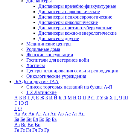
Диспансеры
Диспансеры врачебно-физкультурные
Диспансеры наркологические
Диспансеры психоневрологические
Диспансеры онкологические
Диспансеры противотуберкулезные
Диспансеры кожно-венерологические
Диспансеры другие
Медицинские центры
Родильные дома
Женские консультации
Госпитали для ветеранов войн
Хосписы
Центры планирования семьи и репродукции
Онкологические учреждения
БАДы и другие ТАА
Список торговых названий на буквы А-Я
1-Z Латинские
А
Б
В
Г
Д
Е
Ж
З
И
Й
К
Л
М
Н
О
П
Р
С
Т
У
Ф
Х
Ц
Ч
Ш
Э
Ю
Я
L
Q
Ад
Ае
Ак
Ал
Ан
Ап
Ар
Ас
Ат
Ац
Ба
Бе
Би
Бл
Бо
Бр
Бь
Ва
Ве
Ви
Во
Га
Ге
Ги
Гл
Го
Гр