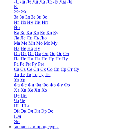
Д-
Да
Де
Ди
До
Др
Ду
Ды
Дя
Е-
Же
Жи
За
Зв
Зд
Зе
Зи
Зо
Иг
Из
Им
Ин
Ип
Йо
Ка
Ке
Ки
Кл
Ко
Кр
Ку
Ла
Ле
Ли
Ль
Лю
Ма
Ме
Ми
Мо
Мс
Му
На
Не
Но
Ну
Ов
Ок
Ол
Ом
Оп
Ор
Ос
Оч
Па
Пе
Пи
Пл
По
Пр
Пс
Пу
Ра
Ре
Ри
Ру
Ры
Са
Св
Се
Си
Ск
Со
Сп
Ср
Ст
Су
Та
Те
Ти
Тр
Ту
Ты
Ул
Ур
Фа
Фе
Фи
Фл
Фо
Фр
Фу
Фэ
Ха
Хв
Хе
Хи
Хо
Це
Ци
Ча
Че
Ша
Ши
Эй
Эк
Эл
Эн
Эр
Эс
Юн
Ян
анализы и процедуры