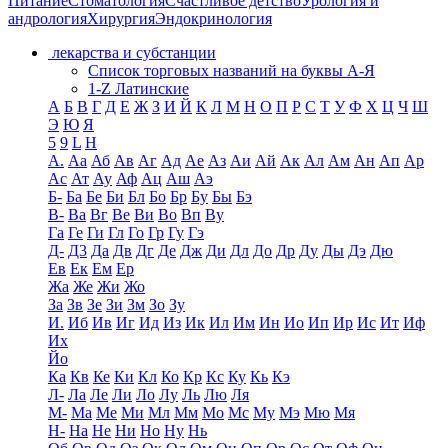
Питание
Стоматология
Счастливое детство
Урология и
андрология
Хирургия
Эндокринология
лекарства и субстанции
Список торговых названий на буквы А-Я
1-Z Латинские
А
Б
В
Г
Д
Е
Ж
З
И
Й
К
Л
М
Н
О
П
Р
С
Т
У
Ф
Х
Ц
Ч
Ш
Э
Ю
Я
5
9
L
H
А.
Аа
Аб
Ав
Аг
Ад
Ае
Аз
Аи
Ай
Ак
Ал
Ам
Ан
Ап
Ар
Ас
Ат
Ау
Аф
Ац
Аш
Аэ
Б-
Ба
Бе
Би
Бл
Бо
Бр
Бу
Бы
Бэ
В-
Ва
Вг
Ве
Ви
Во
Вп
Ву
Га
Ге
Ги
Гл
Го
Гр
Гу
Гэ
Д-
Д3
Да
Дв
Дг
Де
Дж
Ди
Дл
До
Др
Ду
Ды
Дэ
Дю
Ев
Ек
Ем
Ер
Жа
Же
Жи
Жо
За
Зв
Зе
Зи
Зм
Зо
Зу
И.
Иб
Ив
Иг
Ид
Из
Ик
Ил
Им
Ин
Ио
Ип
Ир
Ис
Ит
Иф
Их
Йо
Ка
Кв
Ке
Ки
Кл
Ко
Кр
Кс
Ку
Кь
Кэ
Л-
Ла
Ле
Ли
Ло
Лу
Ль
Лю
Ля
М-
Ма
Ме
Ми
Мл
Мм
Мо
Мс
Му
Мэ
Мю
Мя
Н-
На
Не
Ни
Но
Ну
Нь