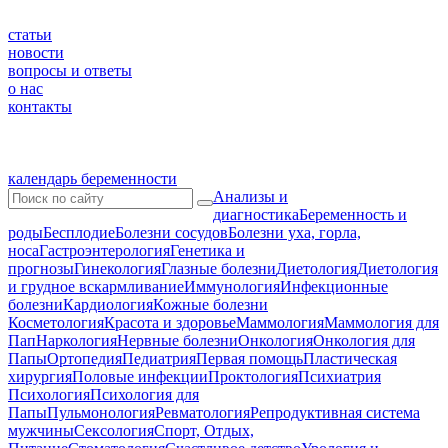
статьи
новости
вопросы и ответы
о нас
контакты
календарь беременности
Анализы и
диагностика
Беременность и
роды
Бесплодие
Болезни сосудов
Болезни уха, горла,
носа
Гастроэнтерология
Генетика и
прогнозы
Гинекология
Глазные болезни
Диетология
Диетология
и грудное вскармливание
Иммунология
Инфекционные
болезни
Кардиология
Кожные болезни
Косметология
Красота и здоровье
Маммология
Маммология для
Пап
Наркология
Нервные болезни
Онкология
Онкология для
Папы
Ортопедия
Педиатрия
Первая помощь
Пластическая
хирургия
Половые инфекции
Проктология
Психиатрия
Психология
Психология для
Папы
Пульмонология
Ревматология
Репродуктивная система
мужчины
Сексология
Спорт, Отдых,