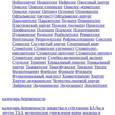
Нейрохирург
Неонатолог
Нефролог
Ожоговый хирург
Онколог
Онколог-гинеколог
Онколог-дерматолог
Онколог-уролог
Ортопед
Остеопат
Отоневролог
Офтальмолог (окулист)
Офтальмолог-хирург
Парадонтолог
Паразитолог
Педиатр
Перинатолог
Пластический хирург
Подолог (подиатр)
Проктолог
Профпатолог
Психиатр
Психолог
Психотерапевт
Пульмонолог
Радиолог
Реабилитолог
Ревматолог
Рентгенолог
Репродуктолог
Рефлексотерапевт
Сексолог
Сомнолог
Сосудистый хирург
Спортивный врач
Стоматолог
Стоматолог-гигиенист
Стоматолог-
имплантолог
Стоматолог-ортодонт
Стоматолог-ортопед
Стоматолог-хирург
Судебно-медицинский эксперт
Сурдолог
Терапевт
Торакальный онколог
Торакальный
хирург
Травматолог
Трансфузиолог
Трихолог
Уролог
Физиотерапевт
Флеболог
Фониатр
Фтизиатр
Функциональный диагност
Химиотерапевт
Хирург
Хирург-эндокринолог
Челюстно-лицевой хирург
Эмбриолог
Эндокринолог
Эндоскопист
Эпилептолог
календарь беременности
календарь беременности
лекарства и субстанции
БАДы и
другие ТАА
медицинские учреждения
врачи
анализы и