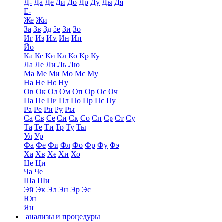
Д-
Да
Де
Ди
До
Др
Ду
Ды
Дя
Е-
Же
Жи
За
Зв
Зд
Зе
Зи
Зо
Иг
Из
Им
Ин
Ип
Йо
Ка
Ке
Ки
Кл
Ко
Кр
Ку
Ла
Ле
Ли
Ль
Лю
Ма
Ме
Ми
Мо
Мс
Му
На
Не
Но
Ну
Ов
Ок
Ол
Ом
Оп
Ор
Ос
Оч
Па
Пе
Пи
Пл
По
Пр
Пс
Пу
Ра
Ре
Ри
Ру
Ры
Са
Св
Се
Си
Ск
Со
Сп
Ср
Ст
Су
Та
Те
Ти
Тр
Ту
Ты
Ул
Ур
Фа
Фе
Фи
Фл
Фо
Фр
Фу
Фэ
Ха
Хв
Хе
Хи
Хо
Це
Ци
Ча
Че
Ша
Ши
Эй
Эк
Эл
Эн
Эр
Эс
Юн
Ян
анализы и процедуры