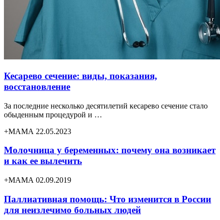
Кесарево сечение: виды, показания,
восстановление
За последние несколько десятилетий кесарево сечение стало
обыденным процедурой и …
+МАМА 22.05.2023
Молочница у беременных: почему она возникает
и как ее вылечить
+МАМА 02.09.2019
Паллиативная помощь: Что изменится в России
для неизлечимо больных людей