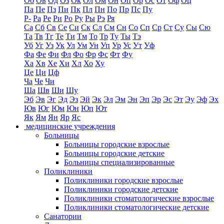
Об
Ов
Од
Оз
Ок
Ол
Ом
Он
Оп
Ор
Ос
От
Оф
Оц
Па
Пе
Пз
Пи
Пк
Пл
Пн
По
Пр
Пс
Пу
Р-
Ра
Ре
Ри
Ро
Ру
Ры
Рэ
Ря
Са
Сб
Св
Се
Си
Ск
Сл
См
Сн
Со
Сп
Ср
Ст
Су
Сы
Сю
Та
Тв
Тг
Те
Ти
Тм
То
Тр
Ту
Ты
Тэ
Уб
Уг
Уз
Ук
Ул
Ум
Ун
Уп
Ур
Ус
Ут
Уф
Фа
Фе
Фи
Фл
Фо
Фр
Фс
Фт
Фу
Ха
Хв
Хе
Хи
Хл
Хо
Ху
Це
Ци
Цф
Ча
Че
Чи
Ша
Шв
Ши
Шу
Эб
Эв
Эг
Эд
Эз
Эй
Эк
Эл
Эм
Эн
Эп
Эр
Эс
Эт
Эу
Эф
Эх
Юв
Юг
Юм
Юн
Юп
Ют
Як
Ям
Ян
Яр
Яс
медицинские учреждения
Больницы
Больницы городские взрослые
Больницы городские детские
Больницы специализированные
Поликлиники
Поликлиники городские взрослые
Поликлиники городские детские
Поликлиники стоматологические взрослые
Поликлиники стоматологические детские
Санатории