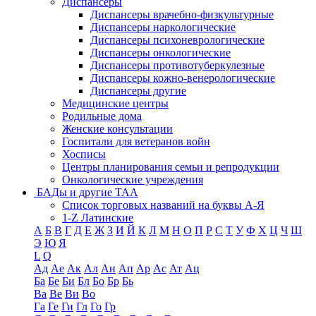
Диспансеры
Диспансеры врачебно-физкультурные
Диспансеры наркологические
Диспансеры психоневрологические
Диспансеры онкологические
Диспансеры противотуберкулезные
Диспансеры кожно-венерологические
Диспансеры другие
Медицинские центры
Родильные дома
Женские консультации
Госпитали для ветеранов войн
Хосписы
Центры планирования семьи и репродукции
Онкологические учреждения
БАДы и другие ТАА
Список торговых названий на буквы А-Я
1-Z Латинские
А
Б
В
Г
Д
Е
Ж
З
И
Й
К
Л
М
Н
О
П
Р
С
Т
У
Ф
Х
Ц
Ч
Ш
Э
Ю
Я
L
Q
Ад
Ае
Ак
Ал
Ан
Ап
Ар
Ас
Ат
Ац
Ба
Бе
Би
Бл
Бо
Бр
Бь
Ва
Ве
Ви
Во
Га
Ге
Ги
Гл
Го
Гр