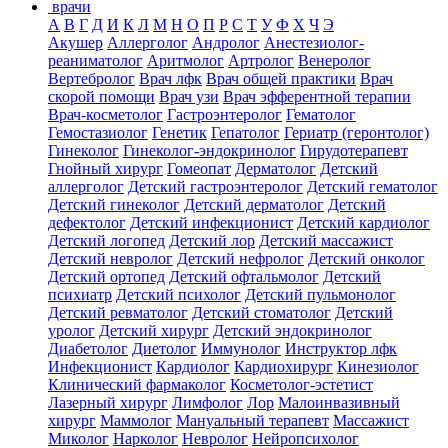
врачи
А
В
Г
Д
И
К
Л
М
Н
О
П
Р
С
Т
У
Ф
Х
Ч
Э
Акушер
Аллерголог
Андролог
Анестезиолог-
реаниматолог
Аритмолог
Артролог
Венеролог
Вертебролог
Врач лфк
Врач общей практики
Врач
скорой помощи
Врач узи
Врач эфферентной терапии
Врач-косметолог
Гастроэнтеролог
Гематолог
Гемостазиолог
Генетик
Гепатолог
Гериатр (геронтолог)
Гинеколог
Гинеколог-эндокринолог
Гирудотерапевт
Гнойный хирург
Гомеопат
Дерматолог
Детский
аллерголог
Детский гастроэнтеролог
Детский гематолог
Детский гинеколог
Детский дерматолог
Детский
дефектолог
Детский инфекционист
Детский кардиолог
Детский логопед
Детский лор
Детский массажист
Детский невролог
Детский нефролог
Детский онколог
Детский ортопед
Детский офтальмолог
Детский
психиатр
Детский психолог
Детский пульмонолог
Детский ревматолог
Детский стоматолог
Детский
уролог
Детский хирург
Детский эндокринолог
Диабетолог
Диетолог
Иммунолог
Инструктор лфк
Инфекционист
Кардиолог
Кардиохирург
Кинезиолог
Клинический фармаколог
Косметолог-эстетист
Лазерный хирург
Лимфолог
Лор
Малоинвазивный
хирург
Маммолог
Мануальный терапевт
Массажист
Миколог
Нарколог
Невролог
Нейропсихолог