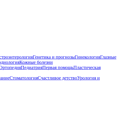
строэнтерология
Генетика и прогнозы
Гинекология
Глазные
рдиология
Кожные болезни
Ортопедия
Педиатрия
Первая помощь
Пластическая
тание
Стоматология
Счастливое детство
Урология и