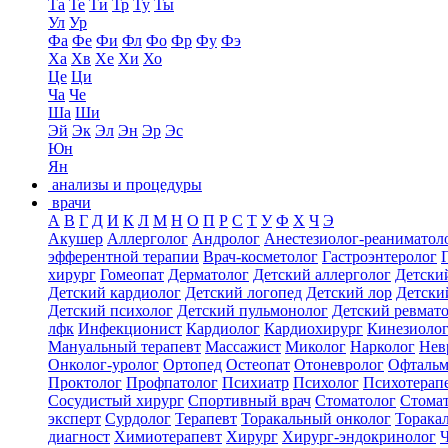
Та
Те
Ти
Тр
Ту
Ты
Ул
Ур
Фа
Фе
Фи
Фл
Фо
Фр
Фу
Фэ
Ха
Хв
Хе
Хи
Хо
Це
Ци
Ча
Че
Ша
Ши
Эй
Эк
Эл
Эн
Эр
Эс
Юн
Ян
анализы и процедуры
врачи
А
В
Г
Д
И
К
Л
М
Н
О
П
Р
С
Т
У
Ф
Х
Ч
Э
Акушер
Аллерголог
Андролог
Анестезиолог-реаниматол
эфферентной терапии
Врач-косметолог
Гастроэнтеролог
хирург
Гомеопат
Дерматолог
Детский аллерголог
Детски
Детский кардиолог
Детский логопед
Детский лор
Детски
Детский психолог
Детский пульмонолог
Детский ревмат
лфк
Инфекционист
Кардиолог
Кардиохирург
Кинезиоло
Мануальный терапевт
Массажист
Миколог
Нарколог
Нев
Онколог-уролог
Ортопед
Остеопат
Отоневролог
Офтальм
Проктолог
Профпатолог
Психиатр
Психолог
Психотерап
Сосудистый хирург
Спортивный врач
Стоматолог
Стомат
эксперт
Сурдолог
Терапевт
Торакальный онколог
Торака
диагност
Химиотерапевт
Хирург
Хирург-эндокринолог
Ч