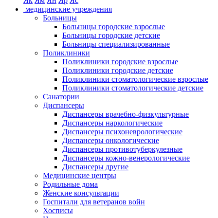
Як
Ям
Ян
Яр
Яс
медицинские учреждения
Больницы
Больницы городские взрослые
Больницы городские детские
Больницы специализированные
Поликлиники
Поликлиники городские взрослые
Поликлиники городские детские
Поликлиники стоматологические взрослые
Поликлиники стоматологические детские
Санатории
Диспансеры
Диспансеры врачебно-физкультурные
Диспансеры наркологические
Диспансеры психоневрологические
Диспансеры онкологические
Диспансеры противотуберкулезные
Диспансеры кожно-венерологические
Диспансеры другие
Медицинские центры
Родильные дома
Женские консультации
Госпитали для ветеранов войн
Хосписы