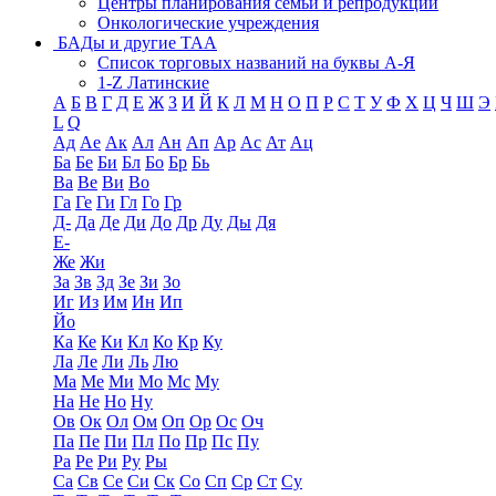
Центры планирования семьи и репродукции
Онкологические учреждения
БАДы и другие ТАА
Список торговых названий на буквы А-Я
1-Z Латинские
А
Б
В
Г
Д
Е
Ж
З
И
Й
К
Л
М
Н
О
П
Р
С
Т
У
Ф
Х
Ц
Ч
Ш
Э
L
Q
Ад
Ае
Ак
Ал
Ан
Ап
Ар
Ас
Ат
Ац
Ба
Бе
Би
Бл
Бо
Бр
Бь
Ва
Ве
Ви
Во
Га
Ге
Ги
Гл
Го
Гр
Д-
Да
Де
Ди
До
Др
Ду
Ды
Дя
Е-
Же
Жи
За
Зв
Зд
Зе
Зи
Зо
Иг
Из
Им
Ин
Ип
Йо
Ка
Ке
Ки
Кл
Ко
Кр
Ку
Ла
Ле
Ли
Ль
Лю
Ма
Ме
Ми
Мо
Мс
Му
На
Не
Но
Ну
Ов
Ок
Ол
Ом
Оп
Ор
Ос
Оч
Па
Пе
Пи
Пл
По
Пр
Пс
Пу
Ра
Ре
Ри
Ру
Ры
Са
Св
Се
Си
Ск
Со
Сп
Ср
Ст
Су