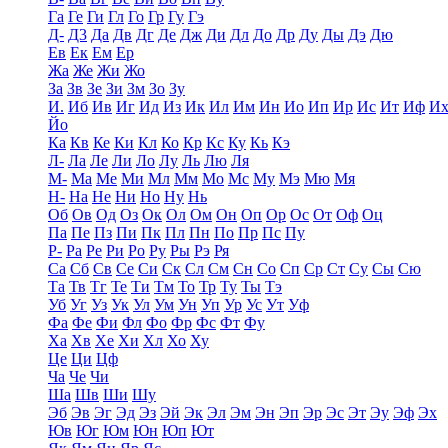
Га
Ге
Ги
Гл
Го
Гр
Гу
Гэ
Д-
Д3
Да
Дв
Дг
Де
Дж
Ди
Дл
До
Др
Ду
Ды
Дэ
Дю
Ев
Ек
Ем
Ер
Жа
Же
Жи
Жо
За
Зв
Зе
Зи
Зм
Зо
Зу
И.
Иб
Ив
Иг
Ид
Из
Ик
Ил
Им
Ин
Ио
Ип
Ир
Ис
Ит
Иф
И
Йо
Ка
Кв
Ке
Ки
Кл
Ко
Кр
Кс
Ку
Кь
Кэ
Л-
Ла
Ле
Ли
Ло
Лу
Ль
Лю
Ля
М-
Ма
Ме
Ми
Мл
Мм
Мо
Мс
Му
Мэ
Мю
Мя
Н-
На
Не
Ни
Но
Ну
Нь
Об
Ов
Од
Оз
Ок
Ол
Ом
Он
Оп
Ор
Ос
От
Оф
Оц
Па
Пе
Пз
Пи
Пк
Пл
Пн
По
Пр
Пс
Пу
Р-
Ра
Ре
Ри
Ро
Ру
Ры
Рэ
Ря
Са
Сб
Св
Се
Си
Ск
Сл
См
Сн
Со
Сп
Ср
Ст
Су
Сы
Сю
Та
Тв
Тг
Те
Ти
Тм
То
Тр
Ту
Ты
Тэ
Уб
Уг
Уз
Ук
Ул
Ум
Ун
Уп
Ур
Ус
Ут
Уф
Фа
Фе
Фи
Фл
Фо
Фр
Фс
Фт
Фу
Ха
Хв
Хе
Хи
Хл
Хо
Ху
Це
Ци
Цф
Ча
Че
Чи
Ша
Шв
Ши
Шу
Эб
Эв
Эг
Эд
Эз
Эй
Эк
Эл
Эм
Эн
Эп
Эр
Эс
Эт
Эу
Эф
Эх
Юв
Юг
Юм
Юн
Юп
Ют