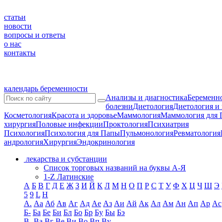
статьи
новости
вопросы и ответы
о нас
контакты
календарь беременности
Анализы и диагностика
Беременно
болезни
Диетология
Диетология и
Косметология
Красота и здоровье
Маммология
Маммология для 
хирургия
Половые инфекции
Проктология
Психиатрия
Психология
Психология для Папы
Пульмонология
Ревматология
андрология
Хирургия
Эндокринология
лекарства и субстанции
Список торговых названий на буквы А-Я
1-Z Латинские
А
Б
В
Г
Д
Е
Ж
З
И
Й
К
Л
М
Н
О
П
Р
С
Т
У
Ф
Х
Ц
Ч
Ш
Э
5
9
L
H
А.
Аа
Аб
Ав
Аг
Ад
Ае
Аз
Аи
Ай
Ак
Ал
Ам
Ан
Ап
Ар
Ас
Б-
Ба
Бе
Би
Бл
Бо
Бр
Бу
Бы
Бэ
В-
Ва
Вг
Ве
Ви
Во
Вп
Ву