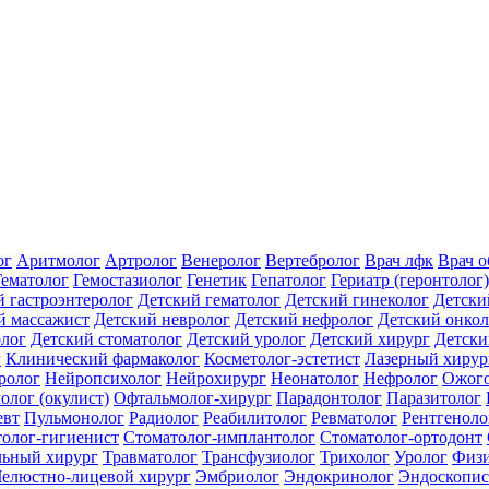
ог
Аритмолог
Артролог
Венеролог
Вертебролог
Врач лфк
Врач 
Гематолог
Гемостазиолог
Генетик
Гепатолог
Гериатр (геронтолог)
й гастроэнтеролог
Детский гематолог
Детский гинеколог
Детски
й массажист
Детский невролог
Детский нефролог
Детский онкол
олог
Детский стоматолог
Детский уролог
Детский хирург
Детски
г
Клинический фармаколог
Косметолог-эстетист
Лазерный хирур
ролог
Нейропсихолог
Нейрохирург
Неонатолог
Нефролог
Ожого
олог (окулист)
Офтальмолог-хирург
Парадонтолог
Паразитолог
евт
Пульмонолог
Радиолог
Реабилитолог
Ревматолог
Рентгеноло
олог-гигиенист
Стоматолог-имплантолог
Стоматолог-ортодонт
льный хирург
Травматолог
Трансфузиолог
Трихолог
Уролог
Физи
елюстно-лицевой хирург
Эмбриолог
Эндокринолог
Эндоскопис