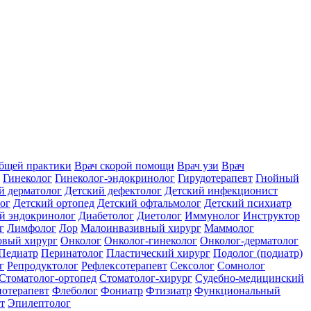
общей практики
Врач скорой помощи
Врач узи
Врач
Гинеколог
Гинеколог-эндокринолог
Гирудотерапевт
Гнойный
й дерматолог
Детский дефектолог
Детский инфекционист
ог
Детский ортопед
Детский офтальмолог
Детский психиатр
й эндокринолог
Диабетолог
Диетолог
Иммунолог
Инструктор
г
Лимфолог
Лор
Малоинвазивный хирург
Маммолог
вый хирург
Онколог
Онколог-гинеколог
Онколог-дерматолог
Педиатр
Перинатолог
Пластический хирург
Подолог (подиатр)
г
Репродуктолог
Рефлексотерапевт
Сексолог
Сомнолог
Стоматолог-ортопед
Стоматолог-хирург
Судебно-медицинский
отерапевт
Флеболог
Фониатр
Фтизиатр
Функциональный
т
Эпилептолог