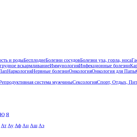
сть и роды
Бесплодие
Болезни сосудов
Болезни уха, горла, носа
Га
 грудное вскармливание
Иммунология
Инфекционные болезни
Ка
Пап
Наркология
Нервные болезни
Онкология
Онкология для Папы
Репродуктивная система мужчины
Сексология
Спорт, Отдых, Пи
Ю
Я
Ат
Ау
Аф
Ац
Аш
Аэ