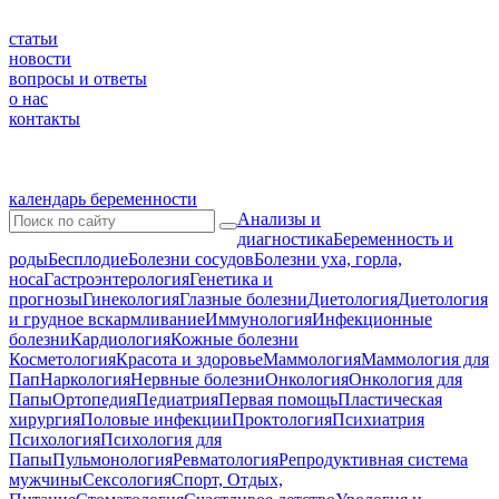
статьи
новости
вопросы и ответы
о нас
контакты
календарь беременности
Анализы и
диагностика
Беременность и
роды
Бесплодие
Болезни сосудов
Болезни уха, горла,
носа
Гастроэнтерология
Генетика и
прогнозы
Гинекология
Глазные болезни
Диетология
Диетология
и грудное вскармливание
Иммунология
Инфекционные
болезни
Кардиология
Кожные болезни
Косметология
Красота и здоровье
Маммология
Маммология для
Пап
Наркология
Нервные болезни
Онкология
Онкология для
Папы
Ортопедия
Педиатрия
Первая помощь
Пластическая
хирургия
Половые инфекции
Проктология
Психиатрия
Психология
Психология для
Папы
Пульмонология
Ревматология
Репродуктивная система
мужчины
Сексология
Спорт, Отдых,