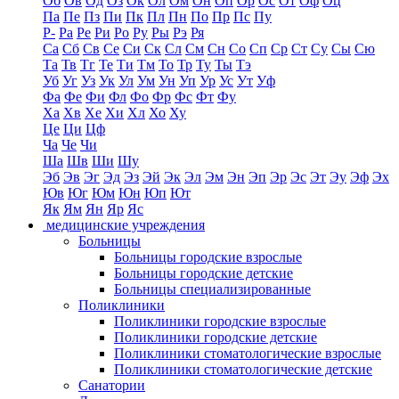
Об
Ов
Од
Оз
Ок
Ол
Ом
Он
Оп
Ор
Ос
От
Оф
Оц
Па
Пе
Пз
Пи
Пк
Пл
Пн
По
Пр
Пс
Пу
Р-
Ра
Ре
Ри
Ро
Ру
Ры
Рэ
Ря
Са
Сб
Св
Се
Си
Ск
Сл
См
Сн
Со
Сп
Ср
Ст
Су
Сы
Сю
Та
Тв
Тг
Те
Ти
Тм
То
Тр
Ту
Ты
Тэ
Уб
Уг
Уз
Ук
Ул
Ум
Ун
Уп
Ур
Ус
Ут
Уф
Фа
Фе
Фи
Фл
Фо
Фр
Фс
Фт
Фу
Ха
Хв
Хе
Хи
Хл
Хо
Ху
Це
Ци
Цф
Ча
Че
Чи
Ша
Шв
Ши
Шу
Эб
Эв
Эг
Эд
Эз
Эй
Эк
Эл
Эм
Эн
Эп
Эр
Эс
Эт
Эу
Эф
Эх
Юв
Юг
Юм
Юн
Юп
Ют
Як
Ям
Ян
Яр
Яс
медицинские учреждения
Больницы
Больницы городские взрослые
Больницы городские детские
Больницы специализированные
Поликлиники
Поликлиники городские взрослые
Поликлиники городские детские
Поликлиники стоматологические взрослые
Поликлиники стоматологические детские
Санатории