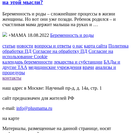
на этой мысли?
Беременность и роды – сложнейшие процессы в жизни
женщины. Но вот они уже позади. Ребенок родился – и
счастливая мама держит малыша на руках и …
+МАМА 18.08.2022
Беременность и роды
статьи
новости
вопросы и ответы
о нас
карта сайта
Политика
обработки ПД
Согласие на обработку ПД
Согласие на
использование Cookie
календарь беременности
лекарства и субстанции
БАДы и
другие ТАА
медицинские учреждения
врачи
анализы и
процедуры
контакты
наш адрес в Москве: Научный пр-д, д. 14а, стр. 1
сайт предназначен для жителей РФ
e-mail:
info@plusmama.ru
на карте
Материалы, размещенные на данной странице, носят