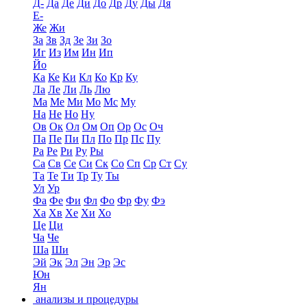
Д-
Да
Де
Ди
До
Др
Ду
Ды
Дя
Е-
Же
Жи
За
Зв
Зд
Зе
Зи
Зо
Иг
Из
Им
Ин
Ип
Йо
Ка
Ке
Ки
Кл
Ко
Кр
Ку
Ла
Ле
Ли
Ль
Лю
Ма
Ме
Ми
Мо
Мс
Му
На
Не
Но
Ну
Ов
Ок
Ол
Ом
Оп
Ор
Ос
Оч
Па
Пе
Пи
Пл
По
Пр
Пс
Пу
Ра
Ре
Ри
Ру
Ры
Са
Св
Се
Си
Ск
Со
Сп
Ср
Ст
Су
Та
Те
Ти
Тр
Ту
Ты
Ул
Ур
Фа
Фе
Фи
Фл
Фо
Фр
Фу
Фэ
Ха
Хв
Хе
Хи
Хо
Це
Ци
Ча
Че
Ша
Ши
Эй
Эк
Эл
Эн
Эр
Эс
Юн
Ян
анализы и процедуры