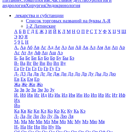
Питание
Стоматология
Счастливое детство
Урология и
андрология
Хирургия
Эндокринология
лекарства и субстанции
Список торговых названий на буквы А-Я
1-Z Латинские
А
Б
В
Г
Д
Е
Ж
З
И
Й
К
Л
М
Н
О
П
Р
С
Т
У
Ф
Х
Ц
Ч
Ш
Э
Ю
Я
5
9
L
H
А.
Аа
Аб
Ав
Аг
Ад
Ае
Аз
Аи
Ай
Ак
Ал
Ам
Ан
Ап
Ар
Ас
Ат
Ау
Аф
Ац
Аш
Аэ
Б-
Ба
Бе
Би
Бл
Бо
Бр
Бу
Бы
Бэ
В-
Ва
Вг
Ве
Ви
Во
Вп
Ву
Га
Ге
Ги
Гл
Го
Гр
Гу
Гэ
Д-
Д3
Да
Дв
Дг
Де
Дж
Ди
Дл
До
Др
Ду
Ды
Дэ
Дю
Ев
Ек
Ем
Ер
Жа
Же
Жи
Жо
За
Зв
Зе
Зи
Зм
Зо
Зу
И.
Иб
Ив
Иг
Ид
Из
Ик
Ил
Им
Ин
Ио
Ип
Ир
Ис
Ит
Иф
Их
Йо
Ка
Кв
Ке
Ки
Кл
Ко
Кр
Кс
Ку
Кь
Кэ
Л-
Ла
Ле
Ли
Ло
Лу
Ль
Лю
Ля
М-
Ма
Ме
Ми
Мл
Мм
Мо
Мс
Му
Мэ
Мю
Мя
Н-
На
Не
Ни
Но
Ну
Нь