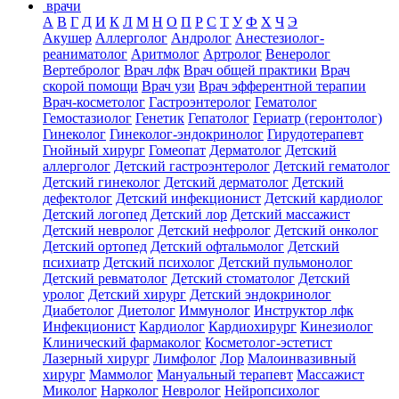
врачи
А
В
Г
Д
И
К
Л
М
Н
О
П
Р
С
Т
У
Ф
Х
Ч
Э
Акушер
Аллерголог
Андролог
Анестезиолог-
реаниматолог
Аритмолог
Артролог
Венеролог
Вертебролог
Врач лфк
Врач общей практики
Врач
скорой помощи
Врач узи
Врач эфферентной терапии
Врач-косметолог
Гастроэнтеролог
Гематолог
Гемостазиолог
Генетик
Гепатолог
Гериатр (геронтолог)
Гинеколог
Гинеколог-эндокринолог
Гирудотерапевт
Гнойный хирург
Гомеопат
Дерматолог
Детский
аллерголог
Детский гастроэнтеролог
Детский гематолог
Детский гинеколог
Детский дерматолог
Детский
дефектолог
Детский инфекционист
Детский кардиолог
Детский логопед
Детский лор
Детский массажист
Детский невролог
Детский нефролог
Детский онколог
Детский ортопед
Детский офтальмолог
Детский
психиатр
Детский психолог
Детский пульмонолог
Детский ревматолог
Детский стоматолог
Детский
уролог
Детский хирург
Детский эндокринолог
Диабетолог
Диетолог
Иммунолог
Инструктор лфк
Инфекционист
Кардиолог
Кардиохирург
Кинезиолог
Клинический фармаколог
Косметолог-эстетист
Лазерный хирург
Лимфолог
Лор
Малоинвазивный
хирург
Маммолог
Мануальный терапевт
Массажист
Миколог
Нарколог
Невролог
Нейропсихолог