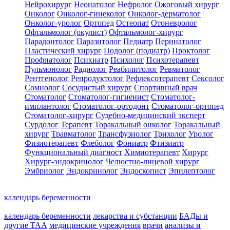
Нейрохирург
Неонатолог
Нефролог
Ожоговый хирург
Онколог
Онколог-гинеколог
Онколог-дерматолог
Онколог-уролог
Ортопед
Остеопат
Отоневролог
Офтальмолог (окулист)
Офтальмолог-хирург
Парадонтолог
Паразитолог
Педиатр
Перинатолог
Пластический хирург
Подолог (подиатр)
Проктолог
Профпатолог
Психиатр
Психолог
Психотерапевт
Пульмонолог
Радиолог
Реабилитолог
Ревматолог
Рентгенолог
Репродуктолог
Рефлексотерапевт
Сексолог
Сомнолог
Сосудистый хирург
Спортивный врач
Стоматолог
Стоматолог-гигиенист
Стоматолог-
имплантолог
Стоматолог-ортодонт
Стоматолог-ортопед
Стоматолог-хирург
Судебно-медицинский эксперт
Сурдолог
Терапевт
Торакальный онколог
Торакальный
хирург
Травматолог
Трансфузиолог
Трихолог
Уролог
Физиотерапевт
Флеболог
Фониатр
Фтизиатр
Функциональный диагност
Химиотерапевт
Хирург
Хирург-эндокринолог
Челюстно-лицевой хирург
Эмбриолог
Эндокринолог
Эндоскопист
Эпилептолог
календарь беременности
календарь беременности
лекарства и субстанции
БАДы и
другие ТАА
медицинские учреждения
врачи
анализы и