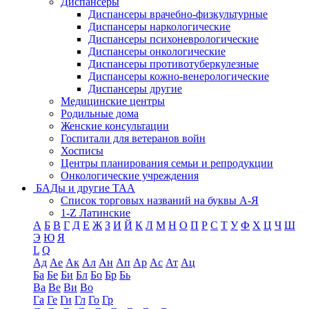
Диспансеры
Диспансеры врачебно-физкультурные
Диспансеры наркологические
Диспансеры психоневрологические
Диспансеры онкологические
Диспансеры противотуберкулезные
Диспансеры кожно-венерологические
Диспансеры другие
Медицинские центры
Родильные дома
Женские консультации
Госпитали для ветеранов войн
Хосписы
Центры планирования семьи и репродукции
Онкологические учреждения
БАДы и другие ТАА
Список торговых названий на буквы А-Я
1-Z Латинские
А
Б
В
Г
Д
Е
Ж
З
И
Й
К
Л
М
Н
О
П
Р
С
Т
У
Ф
Х
Ц
Ч
Ш
Э
Ю
Я
L
Q
Ад
Ае
Ак
Ал
Ан
Ап
Ар
Ас
Ат
Ац
Ба
Бе
Би
Бл
Бо
Бр
Бь
Ва
Ве
Ви
Во
Га
Ге
Ги
Гл
Го
Гр