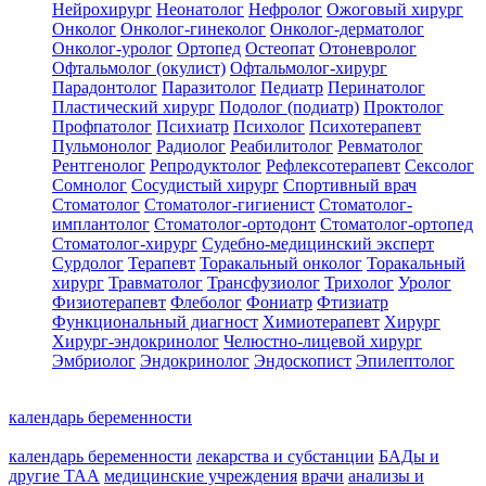
Нейрохирург
Неонатолог
Нефролог
Ожоговый хирург
Онколог
Онколог-гинеколог
Онколог-дерматолог
Онколог-уролог
Ортопед
Остеопат
Отоневролог
Офтальмолог (окулист)
Офтальмолог-хирург
Парадонтолог
Паразитолог
Педиатр
Перинатолог
Пластический хирург
Подолог (подиатр)
Проктолог
Профпатолог
Психиатр
Психолог
Психотерапевт
Пульмонолог
Радиолог
Реабилитолог
Ревматолог
Рентгенолог
Репродуктолог
Рефлексотерапевт
Сексолог
Сомнолог
Сосудистый хирург
Спортивный врач
Стоматолог
Стоматолог-гигиенист
Стоматолог-
имплантолог
Стоматолог-ортодонт
Стоматолог-ортопед
Стоматолог-хирург
Судебно-медицинский эксперт
Сурдолог
Терапевт
Торакальный онколог
Торакальный
хирург
Травматолог
Трансфузиолог
Трихолог
Уролог
Физиотерапевт
Флеболог
Фониатр
Фтизиатр
Функциональный диагност
Химиотерапевт
Хирург
Хирург-эндокринолог
Челюстно-лицевой хирург
Эмбриолог
Эндокринолог
Эндоскопист
Эпилептолог
календарь беременности
календарь беременности
лекарства и субстанции
БАДы и
другие ТАА
медицинские учреждения
врачи
анализы и