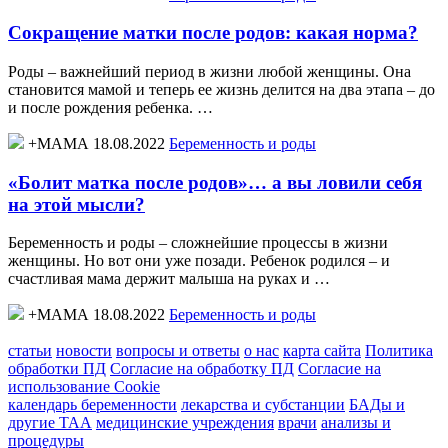
Сокращение матки после родов: какая норма?
Роды – важнейший период в жизни любой женщины. Она
становится мамой и теперь ее жизнь делится на два этапа – до
и после рождения ребенка. …
+МАМА 18.08.2022
Беременность и роды
«Болит матка после родов»… а вы ловили себя
на этой мысли?
Беременность и роды – сложнейшие процессы в жизни
женщины. Но вот они уже позади. Ребенок родился – и
счастливая мама держит малыша на руках и …
+МАМА 18.08.2022
Беременность и роды
статьи
новости
вопросы и ответы
о нас
карта сайта
Политика
обработки ПД
Согласие на обработку ПД
Согласие на
использование Cookie
календарь беременности
лекарства и субстанции
БАДы и
другие ТАА
медицинские учреждения
врачи
анализы и
процедуры