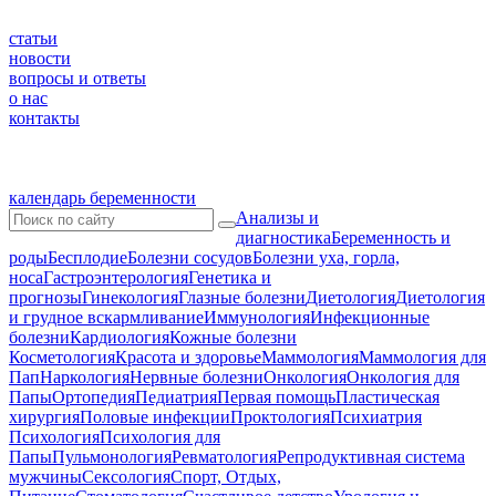
статьи
новости
вопросы и ответы
о нас
контакты
календарь беременности
Анализы и
диагностика
Беременность и
роды
Бесплодие
Болезни сосудов
Болезни уха, горла,
носа
Гастроэнтерология
Генетика и
прогнозы
Гинекология
Глазные болезни
Диетология
Диетология
и грудное вскармливание
Иммунология
Инфекционные
болезни
Кардиология
Кожные болезни
Косметология
Красота и здоровье
Маммология
Маммология для
Пап
Наркология
Нервные болезни
Онкология
Онкология для
Папы
Ортопедия
Педиатрия
Первая помощь
Пластическая
хирургия
Половые инфекции
Проктология
Психиатрия
Психология
Психология для
Папы
Пульмонология
Ревматология
Репродуктивная система
мужчины
Сексология
Спорт, Отдых,