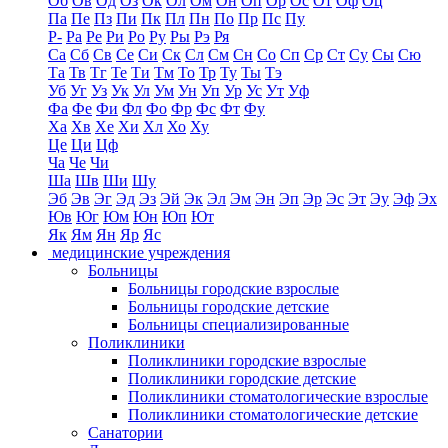
Об
Ов
Од
Оз
Ок
Ол
Ом
Он
Оп
Ор
Ос
От
Оф
Оц
Па
Пе
Пз
Пи
Пк
Пл
Пн
По
Пр
Пс
Пу
Р-
Ра
Ре
Ри
Ро
Ру
Ры
Рэ
Ря
Са
Сб
Св
Се
Си
Ск
Сл
См
Сн
Со
Сп
Ср
Ст
Су
Сы
Сю
Та
Тв
Тг
Те
Ти
Тм
То
Тр
Ту
Ты
Тэ
Уб
Уг
Уз
Ук
Ул
Ум
Ун
Уп
Ур
Ус
Ут
Уф
Фа
Фе
Фи
Фл
Фо
Фр
Фс
Фт
Фу
Ха
Хв
Хе
Хи
Хл
Хо
Ху
Це
Ци
Цф
Ча
Че
Чи
Ша
Шв
Ши
Шу
Эб
Эв
Эг
Эд
Эз
Эй
Эк
Эл
Эм
Эн
Эп
Эр
Эс
Эт
Эу
Эф
Эх
Юв
Юг
Юм
Юн
Юп
Ют
Як
Ям
Ян
Яр
Яс
медицинские учреждения
Больницы
Больницы городские взрослые
Больницы городские детские
Больницы специализированные
Поликлиники
Поликлиники городские взрослые
Поликлиники городские детские
Поликлиники стоматологические взрослые
Поликлиники стоматологические детские
Санатории