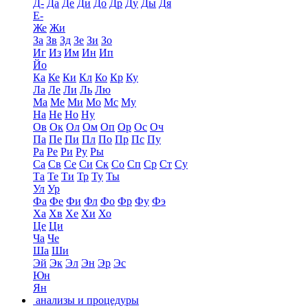
Д-
Да
Де
Ди
До
Др
Ду
Ды
Дя
Е-
Же
Жи
За
Зв
Зд
Зе
Зи
Зо
Иг
Из
Им
Ин
Ип
Йо
Ка
Ке
Ки
Кл
Ко
Кр
Ку
Ла
Ле
Ли
Ль
Лю
Ма
Ме
Ми
Мо
Мс
Му
На
Не
Но
Ну
Ов
Ок
Ол
Ом
Оп
Ор
Ос
Оч
Па
Пе
Пи
Пл
По
Пр
Пс
Пу
Ра
Ре
Ри
Ру
Ры
Са
Св
Се
Си
Ск
Со
Сп
Ср
Ст
Су
Та
Те
Ти
Тр
Ту
Ты
Ул
Ур
Фа
Фе
Фи
Фл
Фо
Фр
Фу
Фэ
Ха
Хв
Хе
Хи
Хо
Це
Ци
Ча
Че
Ша
Ши
Эй
Эк
Эл
Эн
Эр
Эс
Юн
Ян
анализы и процедуры