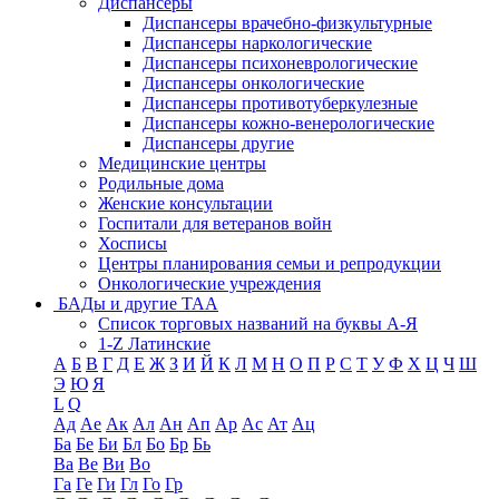
Диспансеры
Диспансеры врачебно-физкультурные
Диспансеры наркологические
Диспансеры психоневрологические
Диспансеры онкологические
Диспансеры противотуберкулезные
Диспансеры кожно-венерологические
Диспансеры другие
Медицинские центры
Родильные дома
Женские консультации
Госпитали для ветеранов войн
Хосписы
Центры планирования семьи и репродукции
Онкологические учреждения
БАДы и другие ТАА
Список торговых названий на буквы А-Я
1-Z Латинские
А
Б
В
Г
Д
Е
Ж
З
И
Й
К
Л
М
Н
О
П
Р
С
Т
У
Ф
Х
Ц
Ч
Ш
Э
Ю
Я
L
Q
Ад
Ае
Ак
Ал
Ан
Ап
Ар
Ас
Ат
Ац
Ба
Бе
Би
Бл
Бо
Бр
Бь
Ва
Ве
Ви
Во
Га
Ге
Ги
Гл
Го
Гр