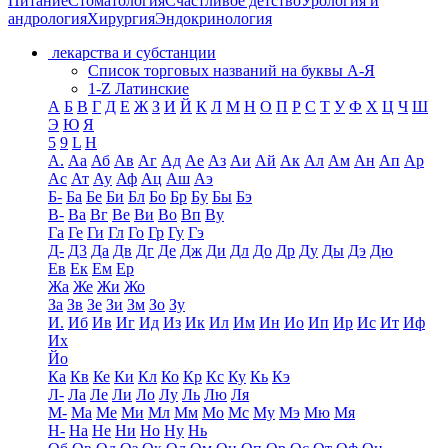
Питание
Стоматология
Счастливое детство
Урология и
андрология
Хирургия
Эндокринология
лекарства и субстанции
Список торговых названий на буквы А-Я
1-Z Латинские
А
Б
В
Г
Д
Е
Ж
З
И
Й
К
Л
М
Н
О
П
Р
С
Т
У
Ф
Х
Ц
Ч
Ш
Э
Ю
Я
5
9
L
H
А.
Аа
Аб
Ав
Аг
Ад
Ае
Аз
Аи
Ай
Ак
Ал
Ам
Ан
Ап
Ар
Ас
Ат
Ау
Аф
Ац
Аш
Аэ
Б-
Ба
Бе
Би
Бл
Бо
Бр
Бу
Бы
Бэ
В-
Ва
Вг
Ве
Ви
Во
Вп
Ву
Га
Ге
Ги
Гл
Го
Гр
Гу
Гэ
Д-
Д3
Да
Дв
Дг
Де
Дж
Ди
Дл
До
Др
Ду
Ды
Дэ
Дю
Ев
Ек
Ем
Ер
Жа
Же
Жи
Жо
За
Зв
Зе
Зи
Зм
Зо
Зу
И.
Иб
Ив
Иг
Ид
Из
Ик
Ил
Им
Ин
Ио
Ип
Ир
Ис
Ит
Иф
Их
Йо
Ка
Кв
Ке
Ки
Кл
Ко
Кр
Кс
Ку
Кь
Кэ
Л-
Ла
Ле
Ли
Ло
Лу
Ль
Лю
Ля
М-
Ма
Ме
Ми
Мл
Мм
Мо
Мс
Му
Мэ
Мю
Мя
Н-
На
Не
Ни
Но
Ну
Нь