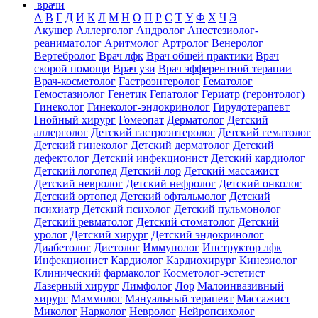
врачи
А
В
Г
Д
И
К
Л
М
Н
О
П
Р
С
Т
У
Ф
Х
Ч
Э
Акушер
Аллерголог
Андролог
Анестезиолог-
реаниматолог
Аритмолог
Артролог
Венеролог
Вертебролог
Врач лфк
Врач общей практики
Врач
скорой помощи
Врач узи
Врач эфферентной терапии
Врач-косметолог
Гастроэнтеролог
Гематолог
Гемостазиолог
Генетик
Гепатолог
Гериатр (геронтолог)
Гинеколог
Гинеколог-эндокринолог
Гирудотерапевт
Гнойный хирург
Гомеопат
Дерматолог
Детский
аллерголог
Детский гастроэнтеролог
Детский гематолог
Детский гинеколог
Детский дерматолог
Детский
дефектолог
Детский инфекционист
Детский кардиолог
Детский логопед
Детский лор
Детский массажист
Детский невролог
Детский нефролог
Детский онколог
Детский ортопед
Детский офтальмолог
Детский
психиатр
Детский психолог
Детский пульмонолог
Детский ревматолог
Детский стоматолог
Детский
уролог
Детский хирург
Детский эндокринолог
Диабетолог
Диетолог
Иммунолог
Инструктор лфк
Инфекционист
Кардиолог
Кардиохирург
Кинезиолог
Клинический фармаколог
Косметолог-эстетист
Лазерный хирург
Лимфолог
Лор
Малоинвазивный
хирург
Маммолог
Мануальный терапевт
Массажист
Миколог
Нарколог
Невролог
Нейропсихолог