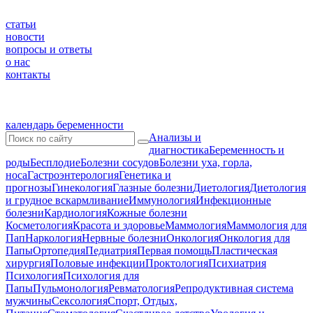
статьи
новости
вопросы и ответы
о нас
контакты
календарь беременности
Анализы и
диагностика
Беременность и
роды
Бесплодие
Болезни сосудов
Болезни уха, горла,
носа
Гастроэнтерология
Генетика и
прогнозы
Гинекология
Глазные болезни
Диетология
Диетология
и грудное вскармливание
Иммунология
Инфекционные
болезни
Кардиология
Кожные болезни
Косметология
Красота и здоровье
Маммология
Маммология для
Пап
Наркология
Нервные болезни
Онкология
Онкология для
Папы
Ортопедия
Педиатрия
Первая помощь
Пластическая
хирургия
Половые инфекции
Проктология
Психиатрия
Психология
Психология для
Папы
Пульмонология
Ревматология
Репродуктивная система
мужчины
Сексология
Спорт, Отдых,