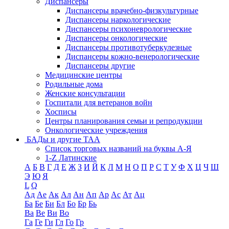
Диспансеры
Диспансеры врачебно-физкультурные
Диспансеры наркологические
Диспансеры психоневрологические
Диспансеры онкологические
Диспансеры противотуберкулезные
Диспансеры кожно-венерологические
Диспансеры другие
Медицинские центры
Родильные дома
Женские консультации
Госпитали для ветеранов войн
Хосписы
Центры планирования семьи и репродукции
Онкологические учреждения
БАДы и другие ТАА
Список торговых названий на буквы А-Я
1-Z Латинские
А
Б
В
Г
Д
Е
Ж
З
И
Й
К
Л
М
Н
О
П
Р
С
Т
У
Ф
Х
Ц
Ч
Ш
Э
Ю
Я
L
Q
Ад
Ае
Ак
Ал
Ан
Ап
Ар
Ас
Ат
Ац
Ба
Бе
Би
Бл
Бо
Бр
Бь
Ва
Ве
Ви
Во
Га
Ге
Ги
Гл
Го
Гр