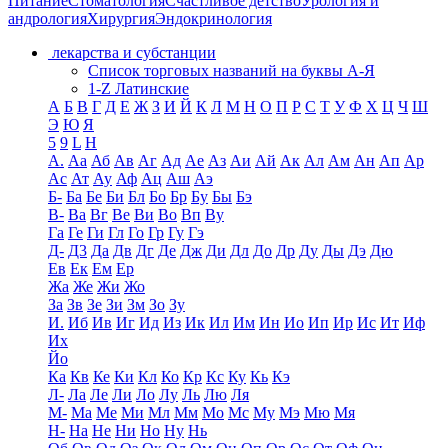
Питание
Стоматология
Счастливое детство
Урология и
андрология
Хирургия
Эндокринология
лекарства и субстанции
Список торговых названий на буквы А-Я
1-Z Латинские
А
Б
В
Г
Д
Е
Ж
З
И
Й
К
Л
М
Н
О
П
Р
С
Т
У
Ф
Х
Ц
Ч
Ш
Э
Ю
Я
5
9
L
H
А.
Аа
Аб
Ав
Аг
Ад
Ае
Аз
Аи
Ай
Ак
Ал
Ам
Ан
Ап
Ар
Ас
Ат
Ау
Аф
Ац
Аш
Аэ
Б-
Ба
Бе
Би
Бл
Бо
Бр
Бу
Бы
Бэ
В-
Ва
Вг
Ве
Ви
Во
Вп
Ву
Га
Ге
Ги
Гл
Го
Гр
Гу
Гэ
Д-
Д3
Да
Дв
Дг
Де
Дж
Ди
Дл
До
Др
Ду
Ды
Дэ
Дю
Ев
Ек
Ем
Ер
Жа
Же
Жи
Жо
За
Зв
Зе
Зи
Зм
Зо
Зу
И.
Иб
Ив
Иг
Ид
Из
Ик
Ил
Им
Ин
Ио
Ип
Ир
Ис
Ит
Иф
Их
Йо
Ка
Кв
Ке
Ки
Кл
Ко
Кр
Кс
Ку
Кь
Кэ
Л-
Ла
Ле
Ли
Ло
Лу
Ль
Лю
Ля
М-
Ма
Ме
Ми
Мл
Мм
Мо
Мс
Му
Мэ
Мю
Мя
Н-
На
Не
Ни
Но
Ну
Нь