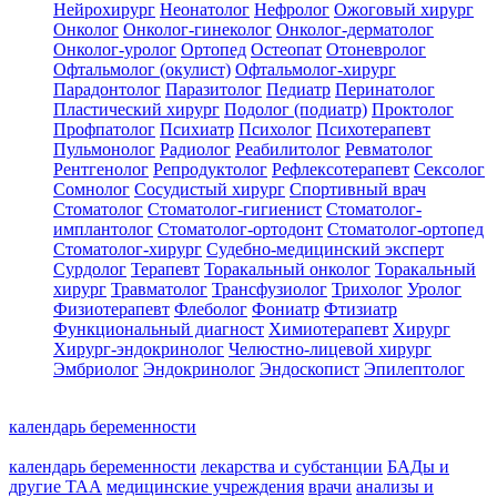
Нейрохирург
Неонатолог
Нефролог
Ожоговый хирург
Онколог
Онколог-гинеколог
Онколог-дерматолог
Онколог-уролог
Ортопед
Остеопат
Отоневролог
Офтальмолог (окулист)
Офтальмолог-хирург
Парадонтолог
Паразитолог
Педиатр
Перинатолог
Пластический хирург
Подолог (подиатр)
Проктолог
Профпатолог
Психиатр
Психолог
Психотерапевт
Пульмонолог
Радиолог
Реабилитолог
Ревматолог
Рентгенолог
Репродуктолог
Рефлексотерапевт
Сексолог
Сомнолог
Сосудистый хирург
Спортивный врач
Стоматолог
Стоматолог-гигиенист
Стоматолог-
имплантолог
Стоматолог-ортодонт
Стоматолог-ортопед
Стоматолог-хирург
Судебно-медицинский эксперт
Сурдолог
Терапевт
Торакальный онколог
Торакальный
хирург
Травматолог
Трансфузиолог
Трихолог
Уролог
Физиотерапевт
Флеболог
Фониатр
Фтизиатр
Функциональный диагност
Химиотерапевт
Хирург
Хирург-эндокринолог
Челюстно-лицевой хирург
Эмбриолог
Эндокринолог
Эндоскопист
Эпилептолог
календарь беременности
календарь беременности
лекарства и субстанции
БАДы и
другие ТАА
медицинские учреждения
врачи
анализы и