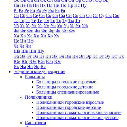
Об
Ов
Од
Оз
Ок
Ол
Ом
Он
Оп
Ор
Ос
От
Оф
Оц
Па
Пе
Пз
Пи
Пк
Пл
Пн
По
Пр
Пс
Пу
Р-
Ра
Ре
Ри
Ро
Ру
Ры
Рэ
Ря
Са
Сб
Св
Се
Си
Ск
Сл
См
Сн
Со
Сп
Ср
Ст
Су
Сы
Сю
Та
Тв
Тг
Те
Ти
Тм
То
Тр
Ту
Ты
Тэ
Уб
Уг
Уз
Ук
Ул
Ум
Ун
Уп
Ур
Ус
Ут
Уф
Фа
Фе
Фи
Фл
Фо
Фр
Фс
Фт
Фу
Ха
Хв
Хе
Хи
Хл
Хо
Ху
Це
Ци
Цф
Ча
Че
Чи
Ша
Шв
Ши
Шу
Эб
Эв
Эг
Эд
Эз
Эй
Эк
Эл
Эм
Эн
Эп
Эр
Эс
Эт
Эу
Эф
Эх
Юв
Юг
Юм
Юн
Юп
Ют
Як
Ям
Ян
Яр
Яс
медицинские учреждения
Больницы
Больницы городские взрослые
Больницы городские детские
Больницы специализированные
Поликлиники
Поликлиники городские взрослые
Поликлиники городские детские
Поликлиники стоматологические взрослые
Поликлиники стоматологические детские
Санатории