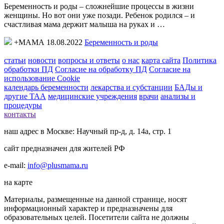
Беременность и роды – сложнейшие процессы в жизни
женщины. Но вот они уже позади. Ребенок родился – и
счастливая мама держит малыша на руках и …
+МАМА 18.08.2022
Беременность и роды
статьи
новости
вопросы и ответы
о нас
карта сайта
Политика
обработки ПД
Согласие на обработку ПД
Согласие на
использование Cookie
календарь беременности
лекарства и субстанции
БАДы и
другие ТАА
медицинские учреждения
врачи
анализы и
процедуры
контакты
наш адрес в Москве: Научный пр-д, д. 14а, стр. 1
сайт предназначен для жителей РФ
e-mail:
info@plusmama.ru
на карте
Материалы, размещенные на данной странице, носят
информационный характер и предназначены для
образовательных целей. Посетители сайта не должны