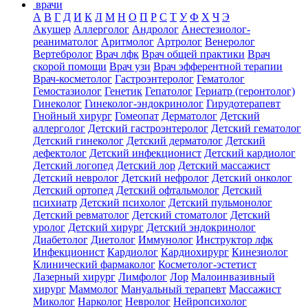
врачи
А
В
Г
Д
И
К
Л
М
Н
О
П
Р
С
Т
У
Ф
Х
Ч
Э
Акушер
Аллерголог
Андролог
Анестезиолог-
реаниматолог
Аритмолог
Артролог
Венеролог
Вертебролог
Врач лфк
Врач общей практики
Врач
скорой помощи
Врач узи
Врач эфферентной терапии
Врач-косметолог
Гастроэнтеролог
Гематолог
Гемостазиолог
Генетик
Гепатолог
Гериатр (геронтолог)
Гинеколог
Гинеколог-эндокринолог
Гирудотерапевт
Гнойный хирург
Гомеопат
Дерматолог
Детский
аллерголог
Детский гастроэнтеролог
Детский гематолог
Детский гинеколог
Детский дерматолог
Детский
дефектолог
Детский инфекционист
Детский кардиолог
Детский логопед
Детский лор
Детский массажист
Детский невролог
Детский нефролог
Детский онколог
Детский ортопед
Детский офтальмолог
Детский
психиатр
Детский психолог
Детский пульмонолог
Детский ревматолог
Детский стоматолог
Детский
уролог
Детский хирург
Детский эндокринолог
Диабетолог
Диетолог
Иммунолог
Инструктор лфк
Инфекционист
Кардиолог
Кардиохирург
Кинезиолог
Клинический фармаколог
Косметолог-эстетист
Лазерный хирург
Лимфолог
Лор
Малоинвазивный
хирург
Маммолог
Мануальный терапевт
Массажист
Миколог
Нарколог
Невролог
Нейропсихолог