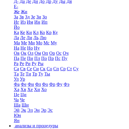
Д-
Да
Де
Ди
До
Др
Ду
Ды
Дя
Е-
Же
Жи
За
Зв
Зд
Зе
Зи
Зо
Иг
Из
Им
Ин
Ип
Йо
Ка
Ке
Ки
Кл
Ко
Кр
Ку
Ла
Ле
Ли
Ль
Лю
Ма
Ме
Ми
Мо
Мс
Му
На
Не
Но
Ну
Ов
Ок
Ол
Ом
Оп
Ор
Ос
Оч
Па
Пе
Пи
Пл
По
Пр
Пс
Пу
Ра
Ре
Ри
Ру
Ры
Са
Св
Се
Си
Ск
Со
Сп
Ср
Ст
Су
Та
Те
Ти
Тр
Ту
Ты
Ул
Ур
Фа
Фе
Фи
Фл
Фо
Фр
Фу
Фэ
Ха
Хв
Хе
Хи
Хо
Це
Ци
Ча
Че
Ша
Ши
Эй
Эк
Эл
Эн
Эр
Эс
Юн
Ян
анализы и процедуры