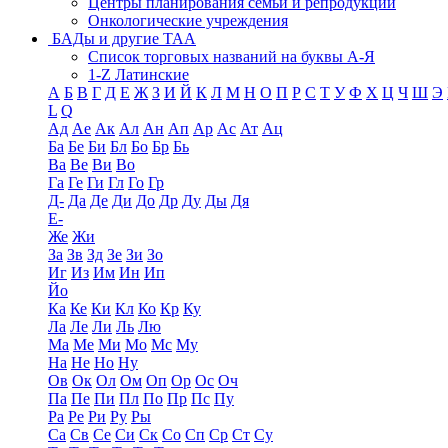
Центры планирования семьи и репродукции
Онкологические учреждения
БАДы и другие ТАА
Список торговых названий на буквы А-Я
1-Z Латинские
А
Б
В
Г
Д
Е
Ж
З
И
Й
К
Л
М
Н
О
П
Р
С
Т
У
Ф
Х
Ц
Ч
Ш
Э
L
Q
Ад
Ае
Ак
Ал
Ан
Ап
Ар
Ас
Ат
Ац
Ба
Бе
Би
Бл
Бо
Бр
Бь
Ва
Ве
Ви
Во
Га
Ге
Ги
Гл
Го
Гр
Д-
Да
Де
Ди
До
Др
Ду
Ды
Дя
Е-
Же
Жи
За
Зв
Зд
Зе
Зи
Зо
Иг
Из
Им
Ин
Ип
Йо
Ка
Ке
Ки
Кл
Ко
Кр
Ку
Ла
Ле
Ли
Ль
Лю
Ма
Ме
Ми
Мо
Мс
Му
На
Не
Но
Ну
Ов
Ок
Ол
Ом
Оп
Ор
Ос
Оч
Па
Пе
Пи
Пл
По
Пр
Пс
Пу
Ра
Ре
Ри
Ру
Ры
Са
Св
Се
Си
Ск
Со
Сп
Ср
Ст
Су