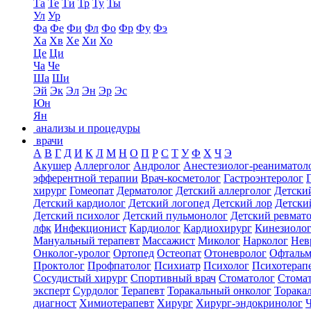
Та
Те
Ти
Тр
Ту
Ты
Ул
Ур
Фа
Фе
Фи
Фл
Фо
Фр
Фу
Фэ
Ха
Хв
Хе
Хи
Хо
Це
Ци
Ча
Че
Ша
Ши
Эй
Эк
Эл
Эн
Эр
Эс
Юн
Ян
анализы и процедуры
врачи
А
В
Г
Д
И
К
Л
М
Н
О
П
Р
С
Т
У
Ф
Х
Ч
Э
Акушер
Аллерголог
Андролог
Анестезиолог-реаниматол
эфферентной терапии
Врач-косметолог
Гастроэнтеролог
хирург
Гомеопат
Дерматолог
Детский аллерголог
Детски
Детский кардиолог
Детский логопед
Детский лор
Детски
Детский психолог
Детский пульмонолог
Детский ревмат
лфк
Инфекционист
Кардиолог
Кардиохирург
Кинезиоло
Мануальный терапевт
Массажист
Миколог
Нарколог
Нев
Онколог-уролог
Ортопед
Остеопат
Отоневролог
Офтальм
Проктолог
Профпатолог
Психиатр
Психолог
Психотерап
Сосудистый хирург
Спортивный врач
Стоматолог
Стомат
эксперт
Сурдолог
Терапевт
Торакальный онколог
Торака
диагност
Химиотерапевт
Хирург
Хирург-эндокринолог
Ч