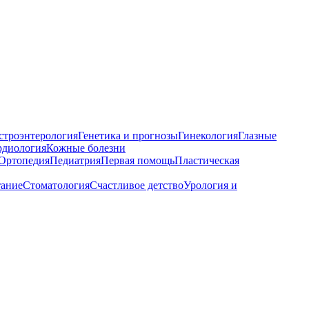
строэнтерология
Генетика и прогнозы
Гинекология
Глазные
рдиология
Кожные болезни
Ортопедия
Педиатрия
Первая помощь
Пластическая
тание
Стоматология
Счастливое детство
Урология и