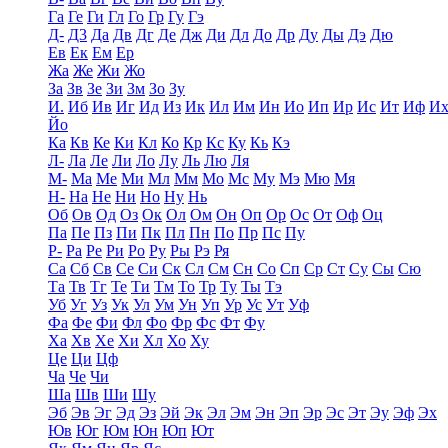
Га
Ге
Ги
Гл
Го
Гр
Гу
Гэ
Д-
Д3
Да
Дв
Дг
Де
Дж
Ди
Дл
До
Др
Ду
Ды
Дэ
Дю
Ев
Ек
Ем
Ер
Жа
Же
Жи
Жо
За
Зв
Зе
Зи
Зм
Зо
Зу
И.
Иб
Ив
Иг
Ид
Из
Ик
Ил
Им
Ин
Ио
Ип
Ир
Ис
Ит
Иф
И
Йо
Ка
Кв
Ке
Ки
Кл
Ко
Кр
Кс
Ку
Кь
Кэ
Л-
Ла
Ле
Ли
Ло
Лу
Ль
Лю
Ля
М-
Ма
Ме
Ми
Мл
Мм
Мо
Мс
Му
Мэ
Мю
Мя
Н-
На
Не
Ни
Но
Ну
Нь
Об
Ов
Од
Оз
Ок
Ол
Ом
Он
Оп
Ор
Ос
От
Оф
Оц
Па
Пе
Пз
Пи
Пк
Пл
Пн
По
Пр
Пс
Пу
Р-
Ра
Ре
Ри
Ро
Ру
Ры
Рэ
Ря
Са
Сб
Св
Се
Си
Ск
Сл
См
Сн
Со
Сп
Ср
Ст
Су
Сы
Сю
Та
Тв
Тг
Те
Ти
Тм
То
Тр
Ту
Ты
Тэ
Уб
Уг
Уз
Ук
Ул
Ум
Ун
Уп
Ур
Ус
Ут
Уф
Фа
Фе
Фи
Фл
Фо
Фр
Фс
Фт
Фу
Ха
Хв
Хе
Хи
Хл
Хо
Ху
Це
Ци
Цф
Ча
Че
Чи
Ша
Шв
Ши
Шу
Эб
Эв
Эг
Эд
Эз
Эй
Эк
Эл
Эм
Эн
Эп
Эр
Эс
Эт
Эу
Эф
Эх
Юв
Юг
Юм
Юн
Юп
Ют