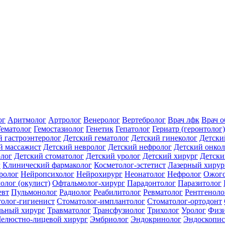
ог
Аритмолог
Артролог
Венеролог
Вертебролог
Врач лфк
Врач 
Гематолог
Гемостазиолог
Генетик
Гепатолог
Гериатр (геронтолог)
й гастроэнтеролог
Детский гематолог
Детский гинеколог
Детски
й массажист
Детский невролог
Детский нефролог
Детский онкол
олог
Детский стоматолог
Детский уролог
Детский хирург
Детски
г
Клинический фармаколог
Косметолог-эстетист
Лазерный хирур
ролог
Нейропсихолог
Нейрохирург
Неонатолог
Нефролог
Ожого
олог (окулист)
Офтальмолог-хирург
Парадонтолог
Паразитолог
евт
Пульмонолог
Радиолог
Реабилитолог
Ревматолог
Рентгеноло
олог-гигиенист
Стоматолог-имплантолог
Стоматолог-ортодонт
льный хирург
Травматолог
Трансфузиолог
Трихолог
Уролог
Физи
елюстно-лицевой хирург
Эмбриолог
Эндокринолог
Эндоскопис