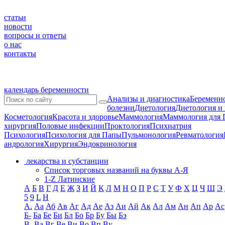
статьи
новости
вопросы и ответы
о нас
контакты
календарь беременности
Анализы и диагностика
Беременно
болезни
Диетология
Диетология и
Косметология
Красота и здоровье
Маммология
Маммология для 
хирургия
Половые инфекции
Проктология
Психиатрия
Психология
Психология для Папы
Пульмонология
Ревматология
андрология
Хирургия
Эндокринология
лекарства и субстанции
Список торговых названий на буквы А-Я
1-Z Латинские
А
Б
В
Г
Д
Е
Ж
З
И
Й
К
Л
М
Н
О
П
Р
С
Т
У
Ф
Х
Ц
Ч
Ш
Э
5
9
L
H
А.
Аа
Аб
Ав
Аг
Ад
Ае
Аз
Аи
Ай
Ак
Ал
Ам
Ан
Ап
Ар
Ас
Б-
Ба
Бе
Би
Бл
Бо
Бр
Бу
Бы
Бэ
В-
Ва
Вг
Ве
Ви
Во
Вп
Ву