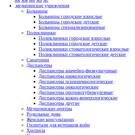
Як
Ям
Ян
Яр
Яс
медицинские учреждения
Больницы
Больницы городские взрослые
Больницы городские детские
Больницы специализированные
Поликлиники
Поликлиники городские взрослые
Поликлиники городские детские
Поликлиники стоматологические взрослые
Поликлиники стоматологические детские
Санатории
Диспансеры
Диспансеры врачебно-физкультурные
Диспансеры наркологические
Диспансеры психоневрологические
Диспансеры онкологические
Диспансеры противотуберкулезные
Диспансеры кожно-венерологические
Диспансеры другие
Медицинские центры
Родильные дома
Женские консультации
Госпитали для ветеранов войн
Хосписы