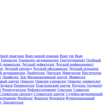
общей практики
Врач скорой помощи
Врач узи
Врач
Гинеколог
Гинеколог-эндокринолог
Гирудотерапевт
Гнойный
й дерматолог
Детский дефектолог
Детский инфекционист
ог
Детский ортопед
Детский офтальмолог
Детский психиатр
й эндокринолог
Диабетолог
Диетолог
Иммунолог
Инструктор
г
Лимфолог
Лор
Малоинвазивный хирург
Маммолог
вый хирург
Онколог
Онколог-гинеколог
Онколог-дерматолог
Педиатр
Перинатолог
Пластический хирург
Подолог (подиатр)
г
Репродуктолог
Рефлексотерапевт
Сексолог
Сомнолог
Стоматолог-ортопед
Стоматолог-хирург
Судебно-медицинский
отерапевт
Флеболог
Фониатр
Фтизиатр
Функциональный
т
Эпилептолог