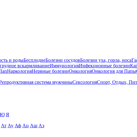
сть и роды
Бесплодие
Болезни сосудов
Болезни уха, горла, носа
Га
 грудное вскармливание
Иммунология
Инфекционные болезни
Ка
Пап
Наркология
Нервные болезни
Онкология
Онкология для Папы
Репродуктивная система мужчины
Сексология
Спорт, Отдых, Пи
Ю
Я
Ат
Ау
Аф
Ац
Аш
Аэ