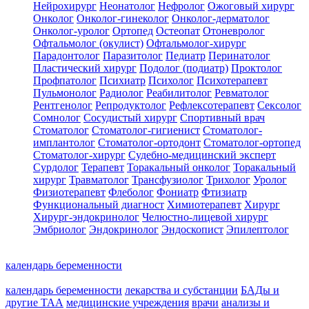
Нейрохирург
Неонатолог
Нефролог
Ожоговый хирург
Онколог
Онколог-гинеколог
Онколог-дерматолог
Онколог-уролог
Ортопед
Остеопат
Отоневролог
Офтальмолог (окулист)
Офтальмолог-хирург
Парадонтолог
Паразитолог
Педиатр
Перинатолог
Пластический хирург
Подолог (подиатр)
Проктолог
Профпатолог
Психиатр
Психолог
Психотерапевт
Пульмонолог
Радиолог
Реабилитолог
Ревматолог
Рентгенолог
Репродуктолог
Рефлексотерапевт
Сексолог
Сомнолог
Сосудистый хирург
Спортивный врач
Стоматолог
Стоматолог-гигиенист
Стоматолог-
имплантолог
Стоматолог-ортодонт
Стоматолог-ортопед
Стоматолог-хирург
Судебно-медицинский эксперт
Сурдолог
Терапевт
Торакальный онколог
Торакальный
хирург
Травматолог
Трансфузиолог
Трихолог
Уролог
Физиотерапевт
Флеболог
Фониатр
Фтизиатр
Функциональный диагност
Химиотерапевт
Хирург
Хирург-эндокринолог
Челюстно-лицевой хирург
Эмбриолог
Эндокринолог
Эндоскопист
Эпилептолог
календарь беременности
календарь беременности
лекарства и субстанции
БАДы и
другие ТАА
медицинские учреждения
врачи
анализы и