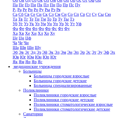
Об
Ов
Од
Оз
Ок
Ол
Ом
Он
Оп
Ор
Ос
От
Оф
Оц
Па
Пе
Пз
Пи
Пк
Пл
Пн
По
Пр
Пс
Пу
Р-
Ра
Ре
Ри
Ро
Ру
Ры
Рэ
Ря
Са
Сб
Св
Се
Си
Ск
Сл
См
Сн
Со
Сп
Ср
Ст
Су
Сы
Сю
Та
Тв
Тг
Те
Ти
Тм
То
Тр
Ту
Ты
Тэ
Уб
Уг
Уз
Ук
Ул
Ум
Ун
Уп
Ур
Ус
Ут
Уф
Фа
Фе
Фи
Фл
Фо
Фр
Фс
Фт
Фу
Ха
Хв
Хе
Хи
Хл
Хо
Ху
Це
Ци
Цф
Ча
Че
Чи
Ша
Шв
Ши
Шу
Эб
Эв
Эг
Эд
Эз
Эй
Эк
Эл
Эм
Эн
Эп
Эр
Эс
Эт
Эу
Эф
Эх
Юв
Юг
Юм
Юн
Юп
Ют
Як
Ям
Ян
Яр
Яс
медицинские учреждения
Больницы
Больницы городские взрослые
Больницы городские детские
Больницы специализированные
Поликлиники
Поликлиники городские взрослые
Поликлиники городские детские
Поликлиники стоматологические взрослые
Поликлиники стоматологические детские
Санатории