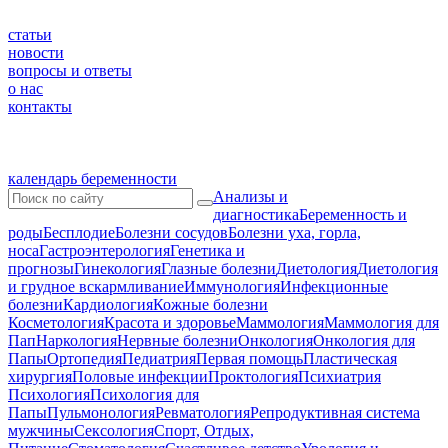
статьи
новости
вопросы и ответы
о нас
контакты
календарь беременности
Анализы и
диагностика
Беременность и
роды
Бесплодие
Болезни сосудов
Болезни уха, горла,
носа
Гастроэнтерология
Генетика и
прогнозы
Гинекология
Глазные болезни
Диетология
Диетология
и грудное вскармливание
Иммунология
Инфекционные
болезни
Кардиология
Кожные болезни
Косметология
Красота и здоровье
Маммология
Маммология для
Пап
Наркология
Нервные болезни
Онкология
Онкология для
Папы
Ортопедия
Педиатрия
Первая помощь
Пластическая
хирургия
Половые инфекции
Проктология
Психиатрия
Психология
Психология для
Папы
Пульмонология
Ревматология
Репродуктивная система
мужчины
Сексология
Спорт, Отдых,