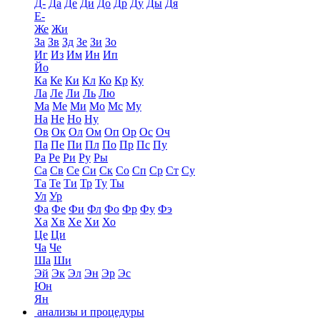
Д-
Да
Де
Ди
До
Др
Ду
Ды
Дя
Е-
Же
Жи
За
Зв
Зд
Зе
Зи
Зо
Иг
Из
Им
Ин
Ип
Йо
Ка
Ке
Ки
Кл
Ко
Кр
Ку
Ла
Ле
Ли
Ль
Лю
Ма
Ме
Ми
Мо
Мс
Му
На
Не
Но
Ну
Ов
Ок
Ол
Ом
Оп
Ор
Ос
Оч
Па
Пе
Пи
Пл
По
Пр
Пс
Пу
Ра
Ре
Ри
Ру
Ры
Са
Св
Се
Си
Ск
Со
Сп
Ср
Ст
Су
Та
Те
Ти
Тр
Ту
Ты
Ул
Ур
Фа
Фе
Фи
Фл
Фо
Фр
Фу
Фэ
Ха
Хв
Хе
Хи
Хо
Це
Ци
Ча
Че
Ша
Ши
Эй
Эк
Эл
Эн
Эр
Эс
Юн
Ян
анализы и процедуры