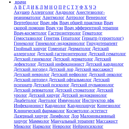
врачи
А
В
Г
Д
И
К
Л
М
Н
О
П
Р
С
Т
У
Ф
Х
Ч
Э
Акушер
Аллерголог
Андролог
Анестезиолог-
реаниматолог
Аритмолог
Артролог
Венеролог
Вертебролог
Врач лфк
Врач общей практики
Врач
скорой помощи
Врач узи
Врач эфферентной терапии
Врач-косметолог
Гастроэнтеролог
Гематолог
Гемостазиолог
Генетик
Гепатолог
Гериатр (геронтолог)
Гинеколог
Гинеколог-эндокринолог
Гирудотерапевт
Гнойный хирург
Гомеопат
Дерматолог
Детский
аллерголог
Детский гастроэнтеролог
Детский гематолог
Детский гинеколог
Детский дерматолог
Детский
дефектолог
Детский инфекционист
Детский кардиолог
Детский логопед
Детский лор
Детский массажист
Детский невролог
Детский нефролог
Детский онколог
Детский ортопед
Детский офтальмолог
Детский
психиатр
Детский психолог
Детский пульмонолог
Детский ревматолог
Детский стоматолог
Детский
уролог
Детский хирург
Детский эндокринолог
Диабетолог
Диетолог
Иммунолог
Инструктор лфк
Инфекционист
Кардиолог
Кардиохирург
Кинезиолог
Клинический фармаколог
Косметолог-эстетист
Лазерный хирург
Лимфолог
Лор
Малоинвазивный
хирург
Маммолог
Мануальный терапевт
Массажист
Миколог
Нарколог
Невролог
Нейропсихолог