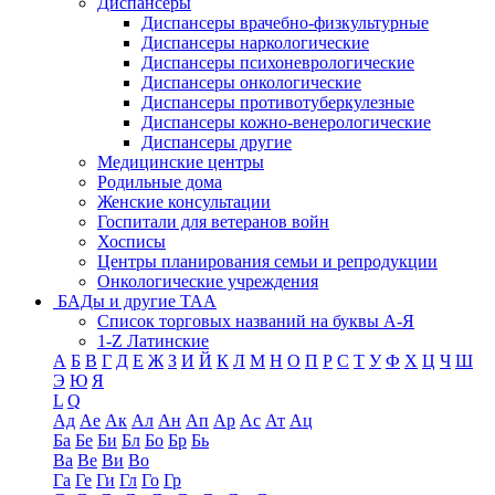
Диспансеры
Диспансеры врачебно-физкультурные
Диспансеры наркологические
Диспансеры психоневрологические
Диспансеры онкологические
Диспансеры противотуберкулезные
Диспансеры кожно-венерологические
Диспансеры другие
Медицинские центры
Родильные дома
Женские консультации
Госпитали для ветеранов войн
Хосписы
Центры планирования семьи и репродукции
Онкологические учреждения
БАДы и другие ТАА
Список торговых названий на буквы А-Я
1-Z Латинские
А
Б
В
Г
Д
Е
Ж
З
И
Й
К
Л
М
Н
О
П
Р
С
Т
У
Ф
Х
Ц
Ч
Ш
Э
Ю
Я
L
Q
Ад
Ае
Ак
Ал
Ан
Ап
Ар
Ас
Ат
Ац
Ба
Бе
Би
Бл
Бо
Бр
Бь
Ва
Ве
Ви
Во
Га
Ге
Ги
Гл
Го
Гр