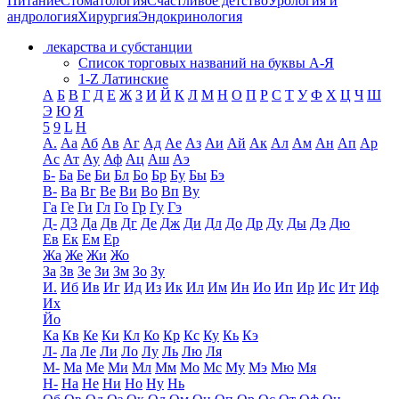
Питание
Стоматология
Счастливое детство
Урология и
андрология
Хирургия
Эндокринология
лекарства и субстанции
Список торговых названий на буквы А-Я
1-Z Латинские
А
Б
В
Г
Д
Е
Ж
З
И
Й
К
Л
М
Н
О
П
Р
С
Т
У
Ф
Х
Ц
Ч
Ш
Э
Ю
Я
5
9
L
H
А.
Аа
Аб
Ав
Аг
Ад
Ае
Аз
Аи
Ай
Ак
Ал
Ам
Ан
Ап
Ар
Ас
Ат
Ау
Аф
Ац
Аш
Аэ
Б-
Ба
Бе
Би
Бл
Бо
Бр
Бу
Бы
Бэ
В-
Ва
Вг
Ве
Ви
Во
Вп
Ву
Га
Ге
Ги
Гл
Го
Гр
Гу
Гэ
Д-
Д3
Да
Дв
Дг
Де
Дж
Ди
Дл
До
Др
Ду
Ды
Дэ
Дю
Ев
Ек
Ем
Ер
Жа
Же
Жи
Жо
За
Зв
Зе
Зи
Зм
Зо
Зу
И.
Иб
Ив
Иг
Ид
Из
Ик
Ил
Им
Ин
Ио
Ип
Ир
Ис
Ит
Иф
Их
Йо
Ка
Кв
Ке
Ки
Кл
Ко
Кр
Кс
Ку
Кь
Кэ
Л-
Ла
Ле
Ли
Ло
Лу
Ль
Лю
Ля
М-
Ма
Ме
Ми
Мл
Мм
Мо
Мс
Му
Мэ
Мю
Мя
Н-
На
Не
Ни
Но
Ну
Нь