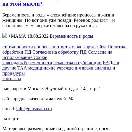
на этой мысли?
Беременность и роды – сложнейшие процессы в жизни
женщины. Но вот они уже позади. Ребенок родился – и
счастливая мама держит малыша на руках и …
+МАМА 18.08.2022
Беременность и роды
статьи
новости
вопросы и ответы
о нас
карта сайта
Политика
обработки ПД
Согласие на обработку ПД
Согласие на
использование Cookie
календарь беременности
лекарства и субстанции
БАДы и
другие ТАА
медицинские учреждения
врачи
анализы и
процедуры
контакты
наш адрес в Москве: Научный пр-д, д. 14а, стр. 1
сайт предназначен для жителей РФ
e-mail:
info@plusmama.ru
на карте
Материалы, размещенные на данной странице, носят