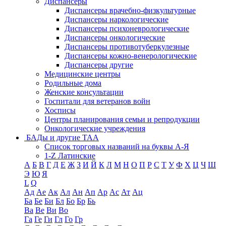
Диспансеры
Диспансеры врачебно-физкультурные
Диспансеры наркологические
Диспансеры психоневрологические
Диспансеры онкологические
Диспансеры противотуберкулезные
Диспансеры кожно-венерологические
Диспансеры другие
Медицинские центры
Родильные дома
Женские консультации
Госпитали для ветеранов войн
Хосписы
Центры планирования семьи и репродукции
Онкологические учреждения
БАДы и другие ТАА
Список торговых названий на буквы А-Я
1-Z Латинские
А
Б
В
Г
Д
Е
Ж
З
И
Й
К
Л
М
Н
О
П
Р
С
Т
У
Ф
Х
Ц
Ч
Ш
Э
Ю
Я
L
Q
Ад
Ае
Ак
Ал
Ан
Ап
Ар
Ас
Ат
Ац
Ба
Бе
Би
Бл
Бо
Бр
Бь
Ва
Ве
Ви
Во
Га
Ге
Ги
Гл
Го
Гр