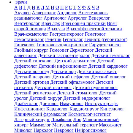
врачи
А
В
Г
Д
И
К
Л
М
Н
О
П
Р
С
Т
У
Ф
Х
Ч
Э
Акушер
Аллерголог
Андролог
Анестезиолог-
реаниматолог
Аритмолог
Артролог
Венеролог
Вертебролог
Врач лфк
Врач общей практики
Врач
скорой помощи
Врач узи
Врач эфферентной терапии
Врач-косметолог
Гастроэнтеролог
Гематолог
Гемостазиолог
Генетик
Гепатолог
Гериатр (геронтолог)
Гинеколог
Гинеколог-эндокринолог
Гирудотерапевт
Гнойный хирург
Гомеопат
Дерматолог
Детский
аллерголог
Детский гастроэнтеролог
Детский гематолог
Детский гинеколог
Детский дерматолог
Детский
дефектолог
Детский инфекционист
Детский кардиолог
Детский логопед
Детский лор
Детский массажист
Детский невролог
Детский нефролог
Детский онколог
Детский ортопед
Детский офтальмолог
Детский
психиатр
Детский психолог
Детский пульмонолог
Детский ревматолог
Детский стоматолог
Детский
уролог
Детский хирург
Детский эндокринолог
Диабетолог
Диетолог
Иммунолог
Инструктор лфк
Инфекционист
Кардиолог
Кардиохирург
Кинезиолог
Клинический фармаколог
Косметолог-эстетист
Лазерный хирург
Лимфолог
Лор
Малоинвазивный
хирург
Маммолог
Мануальный терапевт
Массажист
Миколог
Нарколог
Невролог
Нейропсихолог