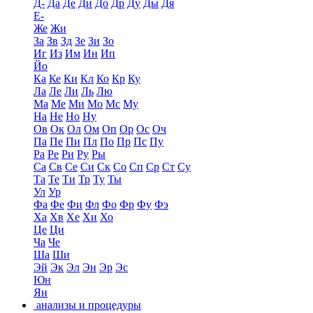
Д-
Да
Де
Ди
До
Др
Ду
Ды
Дя
Е-
Же
Жи
За
Зв
Зд
Зе
Зи
Зо
Иг
Из
Им
Ин
Ип
Йо
Ка
Ке
Ки
Кл
Ко
Кр
Ку
Ла
Ле
Ли
Ль
Лю
Ма
Ме
Ми
Мо
Мс
Му
На
Не
Но
Ну
Ов
Ок
Ол
Ом
Оп
Ор
Ос
Оч
Па
Пе
Пи
Пл
По
Пр
Пс
Пу
Ра
Ре
Ри
Ру
Ры
Са
Св
Се
Си
Ск
Со
Сп
Ср
Ст
Су
Та
Те
Ти
Тр
Ту
Ты
Ул
Ур
Фа
Фе
Фи
Фл
Фо
Фр
Фу
Фэ
Ха
Хв
Хе
Хи
Хо
Це
Ци
Ча
Че
Ша
Ши
Эй
Эк
Эл
Эн
Эр
Эс
Юн
Ян
анализы и процедуры