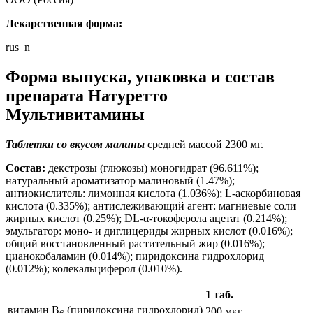
Лекарственная форма:
rus_n
Форма выпуска, упаковка и состав
препарата Натуретто
Мультивитамины
Таблетки
со вкусом малины
средней массой 2300 мг.
Состав:
декстрозы (глюкозы) моногидрат (96.611%);
натуральный ароматизатор малиновый (1.47%);
антиокислитель: лимонная кислота (1.036%); L-аскорбиновая
кислота (0.335%); антислеживающий агент: магниевые соли
жирных кислот (0.25%); DL-α-токоферола ацетат (0.214%);
эмульгатор: моно- и диглицериды жирных кислот (0.016%);
общий восстановленный растительный жир (0.016%);
цианокобаламин (0.014%); пиридоксина гидрохлорид
(0.012%); колекальциферол (0.010%).
1 таб.
витамин B
(пиридоксина гидрохлорид)
200 мкг