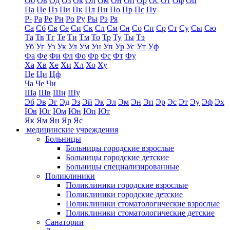
Об
Ов
Од
Оз
Ок
Ол
Ом
Он
Оп
Ор
Ос
От
Оф
Оц
Па
Пе
Пз
Пи
Пк
Пл
Пн
По
Пр
Пс
Пу
Р-
Ра
Ре
Ри
Ро
Ру
Ры
Рэ
Ря
Са
Сб
Св
Се
Си
Ск
Сл
См
Сн
Со
Сп
Ср
Ст
Су
Сы
Сю
Та
Тв
Тг
Те
Ти
Тм
То
Тр
Ту
Ты
Тэ
Уб
Уг
Уз
Ук
Ул
Ум
Ун
Уп
Ур
Ус
Ут
Уф
Фа
Фе
Фи
Фл
Фо
Фр
Фс
Фт
Фу
Ха
Хв
Хе
Хи
Хл
Хо
Ху
Це
Ци
Цф
Ча
Че
Чи
Ша
Шв
Ши
Шу
Эб
Эв
Эг
Эд
Эз
Эй
Эк
Эл
Эм
Эн
Эп
Эр
Эс
Эт
Эу
Эф
Эх
Юв
Юг
Юм
Юн
Юп
Ют
Як
Ям
Ян
Яр
Яс
медицинские учреждения
Больницы
Больницы городские взрослые
Больницы городские детские
Больницы специализированные
Поликлиники
Поликлиники городские взрослые
Поликлиники городские детские
Поликлиники стоматологические взрослые
Поликлиники стоматологические детские
Санатории