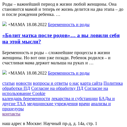
Роды – важнейший период в жизни любой женщины. Она
становится мамой и теперь ее жизнь делится на два этапа – до
и после рождения ребенка. …
+МАМА 18.08.2022
Беременность и роды
«Болит матка после родов»… а вы ловили себя
на этой мысли?
Беременность и роды – сложнейшие процессы в жизни
женщины. Но вот они уже позади. Ребенок родился – и
счастливая мама держит малыша на руках и …
+МАМА 18.08.2022
Беременность и роды
статьи
новости
вопросы и ответы
о нас
карта сайта
Политика
обработки ПД
Согласие на обработку ПД
Согласие на
использование Cookie
календарь беременности
лекарства и субстанции
БАДы и
другие ТАА
медицинские учреждения
врачи
анализы и
процедуры
контакты
наш адрес в Москве: Научный пр-д, д. 14а, стр. 1