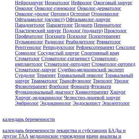
Нейрохирург
Неонатолог
Нефролог
Ожоговый хирург
Онколог
Онколог-гинеколог
Онколог-дерматолог
Онколог-уролог
Ортопед
Остеопат
Отоневролог
Офтальмолог (окулист)
Офтальмолог-хирург
Парадонтолог
Паразитолог
Педиатр
Перинатолог
Пластический хирург
Подолог (подиатр)
Проктолог
Профпатолог
Психиатр
Психолог
Психотерапевт
Пульмонолог
Радиолог
Реабилитолог
Ревматолог
Рентгенолог
Репродуктолог
Рефлексотерапевт
Сексолог
Сомнолог
Сосудистый хирург
Спортивный врач
Стоматолог
Стоматолог-гигиенист
Стоматолог-
имплантолог
Стоматолог-ортодонт
Стоматолог-ортопед
Стоматолог-хирург
Судебно-медицинский эксперт
Сурдолог
Терапевт
Торакальный онколог
Торакальный
хирург
Травматолог
Трансфузиолог
Трихолог
Уролог
Физиотерапевт
Флеболог
Фониатр
Фтизиатр
Функциональный диагност
Химиотерапевт
Хирург
Хирург-эндокринолог
Челюстно-лицевой хирург
Эмбриолог
Эндокринолог
Эндоскопист
Эпилептолог
календарь беременности
календарь беременности
лекарства и субстанции
БАДы и
другие ТАА
медицинские учреждения
врачи
анализы и