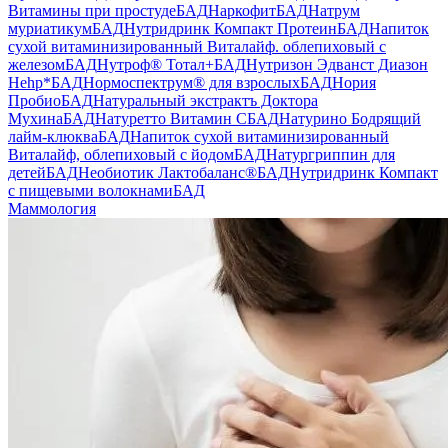
Витамины при простуде
БАД
Наркофит
БАД
Натрум
муриатикум
БАД
Нутридринк Компакт Протеин
БАД
Напиток
сухой витаминизированный Виталайф. облепиховый с
железом
БАД
Нутроф® Тотал+
БАД
Нутризон Эдванст Диазон
Hehp*
БАД
Нормоспектрум® для взрослых
БАД
Нория
Пробио
БАД
Натуральный экстрактъ Доктора
Мухина
БАД
Натуретто Витамин C
БАД
Натурино Бодрящий
лайм-клюква
БАД
Напиток сухой витаминизированный
Виталайф, облепиховый с йодом
БАД
Натургриппин для
детей
БАД
Необиотик Лактобаланс®
БАД
Нутридринк Компакт
с пищевыми волокнами
БАД
Маммология