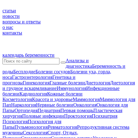
статьи
новости
вопросы и ответы
о нас
контакты
календарь беременности
Анализы и
диагностика
Беременность и
роды
Бесплодие
Болезни сосудов
Болезни уха, горла,
носа
Гастроэнтерология
Генетика и
прогнозы
Гинекология
Глазные болезни
Диетология
Диетология
и грудное вскармливание
Иммунология
Инфекционные
болезни
Кардиология
Кожные болезни
Косметология
Красота и здоровье
Маммология
Маммология для
Пап
Наркология
Нервные болезни
Онкология
Онкология для
Папы
Ортопедия
Педиатрия
Первая помощь
Пластическая
хирургия
Половые инфекции
Проктология
Психиатрия
Психология
Психология для
Папы
Пульмонология
Ревматология
Репродуктивная система
мужчины
Сексология
Спорт, Отдых,