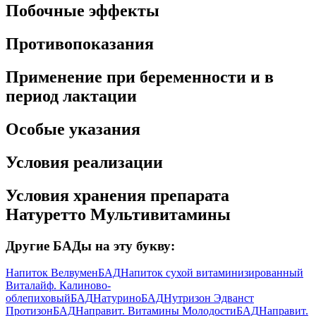
Побочные эффекты
Противопоказания
Применение при беременности и в
период лактации
Особые указания
Условия реализации
Условия хранения препарата
Натуретто Мультивитамины
Другие БАДы на эту букву:
Напиток Велвумен
БАД
Напиток сухой витаминизированный
Виталайф. Калиново-
облепиховый
БАД
Натурино
БАД
Нутризон Эдванст
Протизон
БАД
Направит. Витамины Молодости
БАД
Направит.