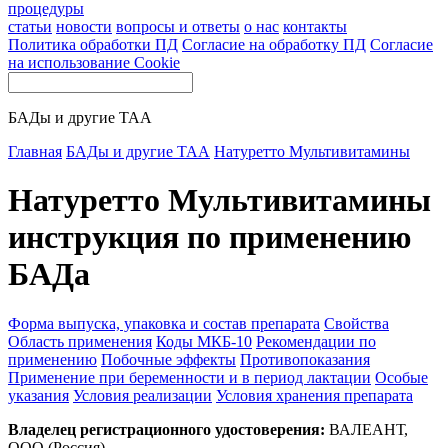
процедуры
статьи
новости
вопросы и ответы
о нас
контакты
Политика обработки ПД
Согласие на обработку ПД
Согласие
на использование Cookie
БАДы и другие ТАА
Главная
БАДы и другие ТАА
Натуретто Мультивитамины
Натуретто Мультивитамины
инструкция по применению
БАДа
Форма выпуска, упаковка и состав препарата
Свойства
Область применения
Коды МКБ-10
Рекомендации по
применению
Побочные эффекты
Противопоказания
Применение при беременности и в период лактации
Особые
указания
Условия реализации
Условия хранения препарата
Владелец регистрационного удостоверения:
ВАЛЕАНТ,
ООО (Россия)