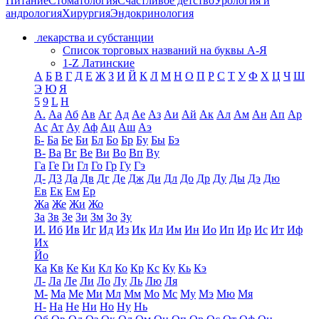
Питание
Стоматология
Счастливое детство
Урология и
андрология
Хирургия
Эндокринология
лекарства и субстанции
Список торговых названий на буквы А-Я
1-Z Латинские
А
Б
В
Г
Д
Е
Ж
З
И
Й
К
Л
М
Н
О
П
Р
С
Т
У
Ф
Х
Ц
Ч
Ш
Э
Ю
Я
5
9
L
H
А.
Аа
Аб
Ав
Аг
Ад
Ае
Аз
Аи
Ай
Ак
Ал
Ам
Ан
Ап
Ар
Ас
Ат
Ау
Аф
Ац
Аш
Аэ
Б-
Ба
Бе
Би
Бл
Бо
Бр
Бу
Бы
Бэ
В-
Ва
Вг
Ве
Ви
Во
Вп
Ву
Га
Ге
Ги
Гл
Го
Гр
Гу
Гэ
Д-
Д3
Да
Дв
Дг
Де
Дж
Ди
Дл
До
Др
Ду
Ды
Дэ
Дю
Ев
Ек
Ем
Ер
Жа
Же
Жи
Жо
За
Зв
Зе
Зи
Зм
Зо
Зу
И.
Иб
Ив
Иг
Ид
Из
Ик
Ил
Им
Ин
Ио
Ип
Ир
Ис
Ит
Иф
Их
Йо
Ка
Кв
Ке
Ки
Кл
Ко
Кр
Кс
Ку
Кь
Кэ
Л-
Ла
Ле
Ли
Ло
Лу
Ль
Лю
Ля
М-
Ма
Ме
Ми
Мл
Мм
Мо
Мс
Му
Мэ
Мю
Мя
Н-
На
Не
Ни
Но
Ну
Нь