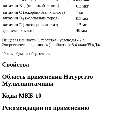
6
витамин B
(цианокобаламин)
0.3 мкг
12
витамин C (аскорбиновая кислота)
7 мг
витамин D
(колекальциферол)
0.5 мкг
3
витамин E (токоферола ацетат)
1.5 мг
фолиевая кислота
40 мкг
Пищевая ценность (1 таблетка): углеводы - 2 г.
Энергетическая ценность (1 таблетка): 8.4 ккал/35 кДж.
17 шт. - бумага оберточная.
Свойства
Область применения Натуретто
Мультивитамины
Коды МКБ-10
Рекомендации по применению