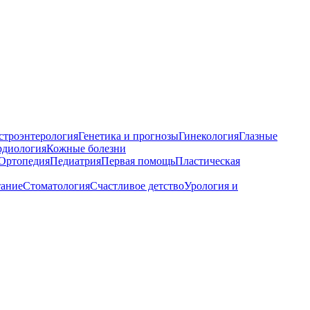
строэнтерология
Генетика и прогнозы
Гинекология
Глазные
рдиология
Кожные болезни
Ортопедия
Педиатрия
Первая помощь
Пластическая
тание
Стоматология
Счастливое детство
Урология и