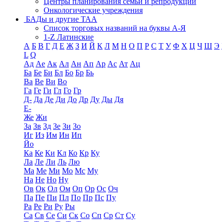
Центры планирования семьи и репродукции
Онкологические учреждения
БАДы и другие ТАА
Список торговых названий на буквы А-Я
1-Z Латинские
А
Б
В
Г
Д
Е
Ж
З
И
Й
К
Л
М
Н
О
П
Р
С
Т
У
Ф
Х
Ц
Ч
Ш
Э
L
Q
Ад
Ае
Ак
Ал
Ан
Ап
Ар
Ас
Ат
Ац
Ба
Бе
Би
Бл
Бо
Бр
Бь
Ва
Ве
Ви
Во
Га
Ге
Ги
Гл
Го
Гр
Д-
Да
Де
Ди
До
Др
Ду
Ды
Дя
Е-
Же
Жи
За
Зв
Зд
Зе
Зи
Зо
Иг
Из
Им
Ин
Ип
Йо
Ка
Ке
Ки
Кл
Ко
Кр
Ку
Ла
Ле
Ли
Ль
Лю
Ма
Ме
Ми
Мо
Мс
Му
На
Не
Но
Ну
Ов
Ок
Ол
Ом
Оп
Ор
Ос
Оч
Па
Пе
Пи
Пл
По
Пр
Пс
Пу
Ра
Ре
Ри
Ру
Ры
Са
Св
Се
Си
Ск
Со
Сп
Ср
Ст
Су