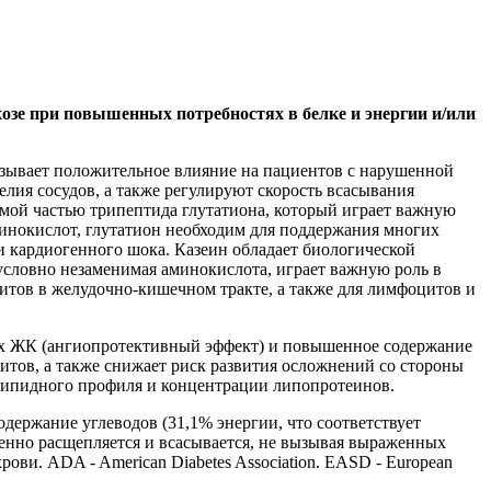
озе при повышенных потребностях в белке и энергии и/или
казывает положительное влияние на пациентов с нарушенной
лия сосудов, а также регулируют скорость всасывания
имой частью трипептида глутатиона, который играет важную
минокислот, глутатион необходим для поддержания многих
и кардиогенного шока. Казеин обладает биологической
условно незаменимая аминокислота, играет важную роль в
цитов в желудочно-кишечном тракте, а также для лимфоцитов и
х ЖК (ангиопротективный эффект) и повышенное содержание
итов, а также снижает риск развития осложнений со стороны
липидного профиля и концентрации липопротеинов.
держание углеводов (31,1% энергии, что соответствует
енно расщепляется и всасывается, не вызывая выраженных
ови. ADA - American Diabetes Association. EASD - European