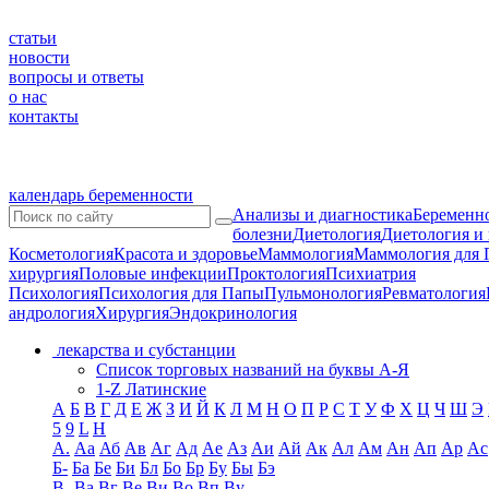
статьи
новости
вопросы и ответы
о нас
контакты
календарь беременности
Анализы и диагностика
Беременно
болезни
Диетология
Диетология и
Косметология
Красота и здоровье
Маммология
Маммология для 
хирургия
Половые инфекции
Проктология
Психиатрия
Психология
Психология для Папы
Пульмонология
Ревматология
андрология
Хирургия
Эндокринология
лекарства и субстанции
Список торговых названий на буквы А-Я
1-Z Латинские
А
Б
В
Г
Д
Е
Ж
З
И
Й
К
Л
М
Н
О
П
Р
С
Т
У
Ф
Х
Ц
Ч
Ш
Э
5
9
L
H
А.
Аа
Аб
Ав
Аг
Ад
Ае
Аз
Аи
Ай
Ак
Ал
Ам
Ан
Ап
Ар
Ас
Б-
Ба
Бе
Би
Бл
Бо
Бр
Бу
Бы
Бэ
В-
Ва
Вг
Ве
Ви
Во
Вп
Ву