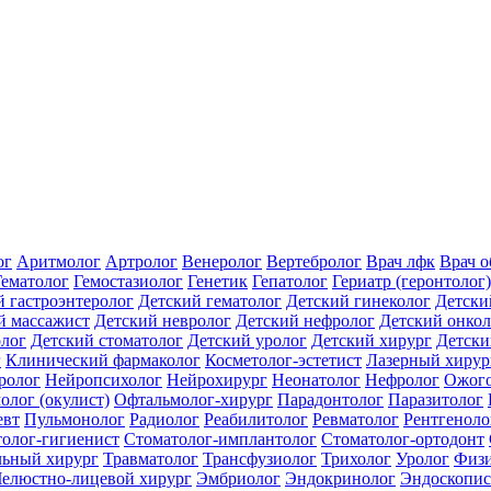
ог
Аритмолог
Артролог
Венеролог
Вертебролог
Врач лфк
Врач 
Гематолог
Гемостазиолог
Генетик
Гепатолог
Гериатр (геронтолог)
й гастроэнтеролог
Детский гематолог
Детский гинеколог
Детски
й массажист
Детский невролог
Детский нефролог
Детский онкол
олог
Детский стоматолог
Детский уролог
Детский хирург
Детски
г
Клинический фармаколог
Косметолог-эстетист
Лазерный хирур
ролог
Нейропсихолог
Нейрохирург
Неонатолог
Нефролог
Ожого
олог (окулист)
Офтальмолог-хирург
Парадонтолог
Паразитолог
евт
Пульмонолог
Радиолог
Реабилитолог
Ревматолог
Рентгеноло
олог-гигиенист
Стоматолог-имплантолог
Стоматолог-ортодонт
льный хирург
Травматолог
Трансфузиолог
Трихолог
Уролог
Физи
елюстно-лицевой хирург
Эмбриолог
Эндокринолог
Эндоскопис