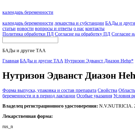
календарь беременности
календарь беременности
лекарства и субстанции
БАДы и друг
статьи
новости
вопросы и ответы
о нас
контакты
Политика обработки ПД
Согласие на обработку ПД
Согласие н
БАДы и другие ТАА
Главная
БАДы и другие ТАА
Нутризон Эдванст Диазон Hehp*
Нутризон Эдванст Диазон He
Форма выпуска, упаковка и состав препарата
Свойства
Област
беременности и в период лактации
Особые указания
Условия р
Владелец регистрационного удостоверения:
N.V.NUTRICIA.
Лекарственная форма:
rus_n