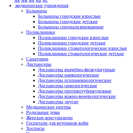
Як
Ям
Ян
Яр
Яс
медицинские учреждения
Больницы
Больницы городские взрослые
Больницы городские детские
Больницы специализированные
Поликлиники
Поликлиники городские взрослые
Поликлиники городские детские
Поликлиники стоматологические взрослые
Поликлиники стоматологические детские
Санатории
Диспансеры
Диспансеры врачебно-физкультурные
Диспансеры наркологические
Диспансеры психоневрологические
Диспансеры онкологические
Диспансеры противотуберкулезные
Диспансеры кожно-венерологические
Диспансеры другие
Медицинские центры
Родильные дома
Женские консультации
Госпитали для ветеранов войн
Хосписы