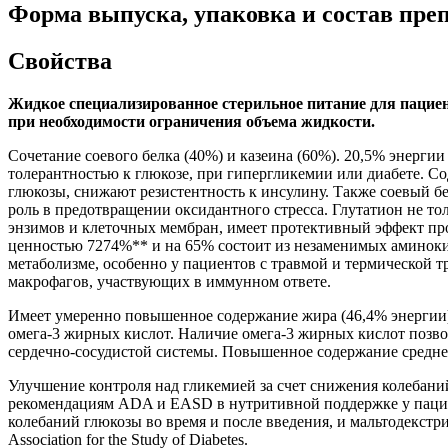
Форма выпуска, упаковка и состав пре
Свойства
Жидкое специализированное стерильное питание для пациен
при необходимости ограничения объема жидкости.
Сочетание соевого белка (40%) и казеина (60%). 20,5% энерги
толерантностью к глюкозе, при гипергликемии или диабете. С
глюкозы, снижают резистентность к инсулину. Также соевый б
роль в предотвращении оксидантного стресса. Глутатион не то
энзимов и клеточных мембран, имеет протективный эффект про
ценностью 7274%** и на 65% состоит из незаменимых аминокис
метаболизме, особенно у пациентов с травмой и термической т
макрофагов, участвующих в иммунном ответе.
Имеет умеренно повышенное содержание жира (46,4% энерги
омега-3 жирных кислот. Наличие омега-3 жирных кислот позво
сердечно-сосудистой системы. Повышенное содержание средн
Улучшение контроля над гликемией за счет снижения колебаний
рекомендациям ADA и EASD в нутритивной поддержке у пациен
колебаний глюкозы во время и после введения, и мальтодекстр
Association for the Study of Diabetes.