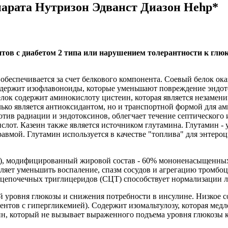
парата Нутризон Эдванст Диазон Hehp*
тов с диабетом 2 типа или нарушением толерантности к глюк
и обеспечивается за счет белкового компонента. Соевый белок о
одержит изофлавоноиды, которые уменьшают повреждение эндоте
елок содержит аминокислоту цистеин, которая является незамен
лько является антиоксидантом, но и транспортной формой для а
тив радиации и эндотоксинов, облегчает течение септического 
лот. Казеин также является источником глутамина. Глутамин - 
равмой. Глутамин используется в качестве "топлива" для энтеро
и), модифицированный жировой состав - 60% мононенасыщенны
ляет уменьшить воспаление, спазм сосудов и агрегацию тромбоц
ецепочечных триглицеридов (СЦТ) способствует нормализации 
 уровня глюкозы и снижения потребности в инсулине. Низкое со
тов с гипергликемией). Содержит изомальтулозу, которая медл
ин, который не вызывает выраженного подъема уровня глюкозы кр