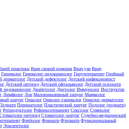
общей практики
Врач скорой помощи
Врач узи
Врач
Гинеколог
Гинеколог-эндокринолог
Гирудотерапевт
Гнойный
й дерматолог
Детский дефектолог
Детский инфекционист
ог
Детский ортопед
Детский офтальмолог
Детский психиатр
й эндокринолог
Диабетолог
Диетолог
Иммунолог
Инструктор
г
Лимфолог
Лор
Малоинвазивный хирург
Маммолог
вый хирург
Онколог
Онколог-гинеколог
Онколог-дерматолог
Педиатр
Перинатолог
Пластический хирург
Подолог (подиатр)
г
Репродуктолог
Рефлексотерапевт
Сексолог
Сомнолог
Стоматолог-ортопед
Стоматолог-хирург
Судебно-медицинский
отерапевт
Флеболог
Фониатр
Фтизиатр
Функциональный
т
Эпилептолог