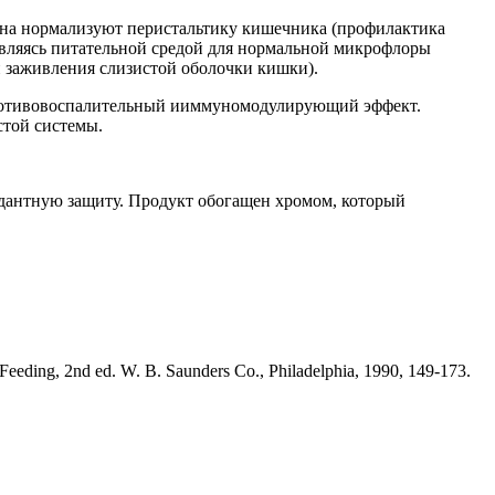
кна нормализуют перистальтику кишечника (профилактика
 являясь питательной средой для нормальной микрофлоры
 заживления слизистой оболочки кишки).
противовоспалительный ииммуномодулирующий эффект.
стой системы.
идантную защиту. Продукт обогащен хромом, который
Feeding, 2nd ed. W. B. Saunders Co., Philadelphia, 1990, 149-173.