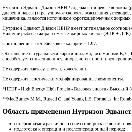
Нутризон Эдванст Диазон HEHP содержит пищевые волокна (р
диареи и пареза) и регулируют скорость всасывания углеводо
кишечника, являются источником короткоцепочечных жирных к
Нутризон Эдванст Диазон HEHP имеет оптимальное соотноше
Наличие рыбьего жира и омега-3 жирных кислот (ЭПК + ДГК) 
Соотношение азот/небелковые калории = 1:97.
Обогащение натуральными каротиноидами, витаминами В, С, Е
способствует снижению инсулинорезистентности и контролиру
Не содержит лактозу, глютен, холестерин.
Не содержит генетически модифицированные компоненты.
*HEHP - High Energy High Protein - Высокая энергия Высокий б
**MacBurney M.M., Russell C. and Young L.S. Formulas. In: Rombeau 
Область применения Нутризон Эдванст
гипергликемия различного генеза или риск ее возникнов
подготовка к операции и послеоперационный период;