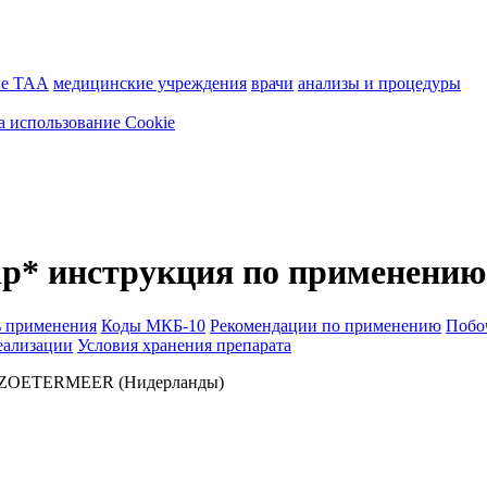
ие ТАА
медицинские учреждения
врачи
анализы и процедуры
а использование Cookie
hp* инструкция по применени
ь применения
Коды МКБ-10
Рекомендации по применению
Побо
еализации
Условия хранения препарата
 ZOETERMEER (Нидерланды)