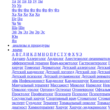
Та
Те
Ти
Тр
Ту
Ты
Ул
Ур
Фа
Фе
Фи
Фл
Фо
Фр
Фу
Фэ
Ха
Хв
Хе
Хи
Хо
Це
Ци
Ча
Че
Ша
Ши
Эй
Эк
Эл
Эн
Эр
Эс
Юн
Ян
анализы и процедуры
врачи
А
В
Г
Д
И
К
Л
М
Н
О
П
Р
С
Т
У
Ф
Х
Ч
Э
Акушер
Аллерголог
Андролог
Анестезиолог-реаниматол
эфферентной терапии
Врач-косметолог
Гастроэнтеролог
хирург
Гомеопат
Дерматолог
Детский аллерголог
Детски
Детский кардиолог
Детский логопед
Детский лор
Детски
Детский психолог
Детский пульмонолог
Детский ревмат
лфк
Инфекционист
Кардиолог
Кардиохирург
Кинезиоло
Мануальный терапевт
Массажист
Миколог
Нарколог
Нев
Онколог-уролог
Ортопед
Остеопат
Отоневролог
Офтальм
Проктолог
Профпатолог
Психиатр
Психолог
Психотерап
Сосудистый хирург
Спортивный врач
Стоматолог
Стомат
эксперт
Сурдолог
Терапевт
Торакальный онколог
Торака
диагност
Химиотерапевт
Хирург
Хирург-эндокринолог
Ч