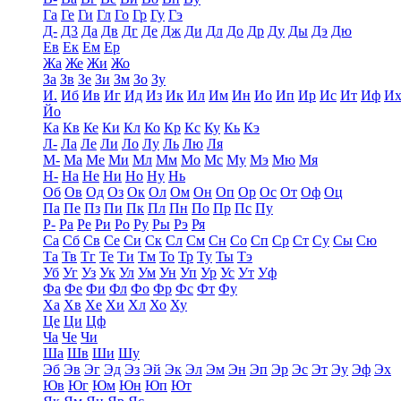
Га
Ге
Ги
Гл
Го
Гр
Гу
Гэ
Д-
Д3
Да
Дв
Дг
Де
Дж
Ди
Дл
До
Др
Ду
Ды
Дэ
Дю
Ев
Ек
Ем
Ер
Жа
Же
Жи
Жо
За
Зв
Зе
Зи
Зм
Зо
Зу
И.
Иб
Ив
Иг
Ид
Из
Ик
Ил
Им
Ин
Ио
Ип
Ир
Ис
Ит
Иф
И
Йо
Ка
Кв
Ке
Ки
Кл
Ко
Кр
Кс
Ку
Кь
Кэ
Л-
Ла
Ле
Ли
Ло
Лу
Ль
Лю
Ля
М-
Ма
Ме
Ми
Мл
Мм
Мо
Мс
Му
Мэ
Мю
Мя
Н-
На
Не
Ни
Но
Ну
Нь
Об
Ов
Од
Оз
Ок
Ол
Ом
Он
Оп
Ор
Ос
От
Оф
Оц
Па
Пе
Пз
Пи
Пк
Пл
Пн
По
Пр
Пс
Пу
Р-
Ра
Ре
Ри
Ро
Ру
Ры
Рэ
Ря
Са
Сб
Св
Се
Си
Ск
Сл
См
Сн
Со
Сп
Ср
Ст
Су
Сы
Сю
Та
Тв
Тг
Те
Ти
Тм
То
Тр
Ту
Ты
Тэ
Уб
Уг
Уз
Ук
Ул
Ум
Ун
Уп
Ур
Ус
Ут
Уф
Фа
Фе
Фи
Фл
Фо
Фр
Фс
Фт
Фу
Ха
Хв
Хе
Хи
Хл
Хо
Ху
Це
Ци
Цф
Ча
Че
Чи
Ша
Шв
Ши
Шу
Эб
Эв
Эг
Эд
Эз
Эй
Эк
Эл
Эм
Эн
Эп
Эр
Эс
Эт
Эу
Эф
Эх
Юв
Юг
Юм
Юн
Юп
Ют