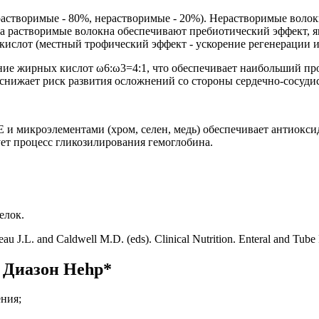
астворимые - 80%, нерастворимые - 20%). Нерастворимые воло
в, а растворимые волокна обеспечивают пребиотический эффект,
ислот (местный трофический эффект - ускорение регенерации и
ние жирных кислот ω6:ω3=4:1, что обеспечивает наибольший 
снижает риск развития осложнений со стороны сердечно-сосуди
 и микроэлементами (хром, селен, медь) обеспечивает антиокс
ет процесс гликозилирования гемоглобина.
елок.
J.L. and Caldwell M.D. (eds). Clinical Nutrition. Enteral and Tube 
 Диазон Hehp*
ения;