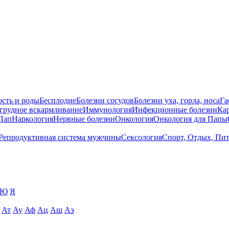
сть и роды
Бесплодие
Болезни сосудов
Болезни уха, горла, носа
Га
 грудное вскармливание
Иммунология
Инфекционные болезни
Ка
Пап
Наркология
Нервные болезни
Онкология
Онкология для Папы
Репродуктивная система мужчины
Сексология
Спорт, Отдых, Пи
Ю
Я
Ат
Ау
Аф
Ац
Аш
Аэ