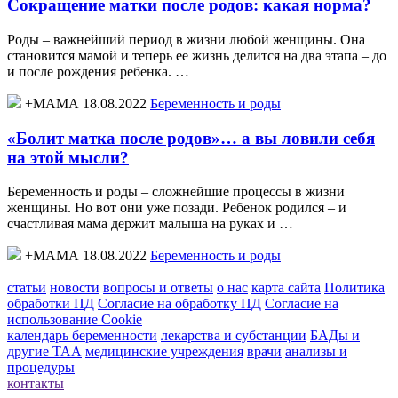
Сокращение матки после родов: какая норма?
Роды – важнейший период в жизни любой женщины. Она
становится мамой и теперь ее жизнь делится на два этапа – до
и после рождения ребенка. …
+МАМА 18.08.2022
Беременность и роды
«Болит матка после родов»… а вы ловили себя
на этой мысли?
Беременность и роды – сложнейшие процессы в жизни
женщины. Но вот они уже позади. Ребенок родился – и
счастливая мама держит малыша на руках и …
+МАМА 18.08.2022
Беременность и роды
статьи
новости
вопросы и ответы
о нас
карта сайта
Политика
обработки ПД
Согласие на обработку ПД
Согласие на
использование Cookie
календарь беременности
лекарства и субстанции
БАДы и
другие ТАА
медицинские учреждения
врачи
анализы и
процедуры
контакты