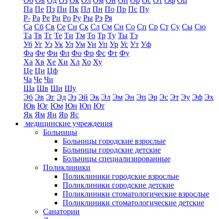
Об
Ов
Од
Оз
Ок
Ол
Ом
Он
Оп
Ор
Ос
От
Оф
Оц
Па
Пе
Пз
Пи
Пк
Пл
Пн
По
Пр
Пс
Пу
Р-
Ра
Ре
Ри
Ро
Ру
Ры
Рэ
Ря
Са
Сб
Св
Се
Си
Ск
Сл
См
Сн
Со
Сп
Ср
Ст
Су
Сы
Сю
Та
Тв
Тг
Те
Ти
Тм
То
Тр
Ту
Ты
Тэ
Уб
Уг
Уз
Ук
Ул
Ум
Ун
Уп
Ур
Ус
Ут
Уф
Фа
Фе
Фи
Фл
Фо
Фр
Фс
Фт
Фу
Ха
Хв
Хе
Хи
Хл
Хо
Ху
Це
Ци
Цф
Ча
Че
Чи
Ша
Шв
Ши
Шу
Эб
Эв
Эг
Эд
Эз
Эй
Эк
Эл
Эм
Эн
Эп
Эр
Эс
Эт
Эу
Эф
Эх
Юв
Юг
Юм
Юн
Юп
Ют
Як
Ям
Ян
Яр
Яс
медицинские учреждения
Больницы
Больницы городские взрослые
Больницы городские детские
Больницы специализированные
Поликлиники
Поликлиники городские взрослые
Поликлиники городские детские
Поликлиники стоматологические взрослые
Поликлиники стоматологические детские
Санатории