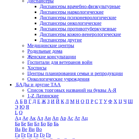
Диспансеры
Диспансеры врачебно-физкультурные
Диспансеры наркологические
Диспансеры психоневрологические
Диспансеры онкологические
Диспансеры противотуберкулезные
Диспансеры кожно-венерологические
Диспансеры другие
Медицинские центры
Родильные дома
Женские консультации
Госпитали для ветеранов войн
Хосписы
Центры планирования семьи и репродукции
Онкологические учреждения
БАДы и другие ТАА
Список торговых названий на буквы А-Я
1-Z Латинские
А
Б
В
Г
Д
Е
Ж
З
И
Й
К
Л
М
Н
О
П
Р
С
Т
У
Ф
Х
Ц
Ч
Ш
Э
Ю
Я
L
Q
Ад
Ае
Ак
Ал
Ан
Ап
Ар
Ас
Ат
Ац
Ба
Бе
Би
Бл
Бо
Бр
Бь
Ва
Ве
Ви
Во
Га
Ге
Ги
Гл
Го
Гр