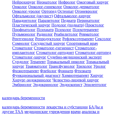
Нейрохирург
Неонатолог
Нефролог
Ожоговый хирург
Онколог
Онколог-гинеколог
Онколог-дерматолог
Онколог-уролог
Ортопед
Остеопат
Отоневролог
Офтальмолог (окулист)
Офтальмолог-хирург
Парадонтолог
Паразитолог
Педиатр
Перинатолог
Пластический хирург
Подолог (подиатр)
Проктолог
Профпатолог
Психиатр
Психолог
Психотерапевт
Пульмонолог
Радиолог
Реабилитолог
Ревматолог
Рентгенолог
Репродуктолог
Рефлексотерапевт
Сексолог
Сомнолог
Сосудистый хирург
Спортивный врач
Стоматолог
Стоматолог-гигиенист
Стоматолог-
имплантолог
Стоматолог-ортодонт
Стоматолог-ортопед
Стоматолог-хирург
Судебно-медицинский эксперт
Сурдолог
Терапевт
Торакальный онколог
Торакальный
хирург
Травматолог
Трансфузиолог
Трихолог
Уролог
Физиотерапевт
Флеболог
Фониатр
Фтизиатр
Функциональный диагност
Химиотерапевт
Хирург
Хирург-эндокринолог
Челюстно-лицевой хирург
Эмбриолог
Эндокринолог
Эндоскопист
Эпилептолог
календарь беременности
календарь беременности
лекарства и субстанции
БАДы и
другие ТАА
медицинские учреждения
врачи
анализы и