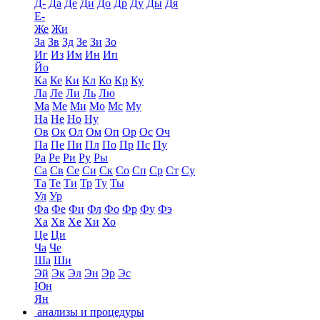
Д-
Да
Де
Ди
До
Др
Ду
Ды
Дя
Е-
Же
Жи
За
Зв
Зд
Зе
Зи
Зо
Иг
Из
Им
Ин
Ип
Йо
Ка
Ке
Ки
Кл
Ко
Кр
Ку
Ла
Ле
Ли
Ль
Лю
Ма
Ме
Ми
Мо
Мс
Му
На
Не
Но
Ну
Ов
Ок
Ол
Ом
Оп
Ор
Ос
Оч
Па
Пе
Пи
Пл
По
Пр
Пс
Пу
Ра
Ре
Ри
Ру
Ры
Са
Св
Се
Си
Ск
Со
Сп
Ср
Ст
Су
Та
Те
Ти
Тр
Ту
Ты
Ул
Ур
Фа
Фе
Фи
Фл
Фо
Фр
Фу
Фэ
Ха
Хв
Хе
Хи
Хо
Це
Ци
Ча
Че
Ша
Ши
Эй
Эк
Эл
Эн
Эр
Эс
Юн
Ян
анализы и процедуры