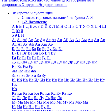
Питание
Стоматология
Счастливое детство
Урология и
андрология
Хирургия
Эндокринология
лекарства и субстанции
Список торговых названий на буквы А-Я
1-Z Латинские
А
Б
В
Г
Д
Е
Ж
З
И
Й
К
Л
М
Н
О
П
Р
С
Т
У
Ф
Х
Ц
Ч
Ш
Э
Ю
Я
5
9
L
H
А.
Аа
Аб
Ав
Аг
Ад
Ае
Аз
Аи
Ай
Ак
Ал
Ам
Ан
Ап
Ар
Ас
Ат
Ау
Аф
Ац
Аш
Аэ
Б-
Ба
Бе
Би
Бл
Бо
Бр
Бу
Бы
Бэ
В-
Ва
Вг
Ве
Ви
Во
Вп
Ву
Га
Ге
Ги
Гл
Го
Гр
Гу
Гэ
Д-
Д3
Да
Дв
Дг
Де
Дж
Ди
Дл
До
Др
Ду
Ды
Дэ
Дю
Ев
Ек
Ем
Ер
Жа
Же
Жи
Жо
За
Зв
Зе
Зи
Зм
Зо
Зу
И.
Иб
Ив
Иг
Ид
Из
Ик
Ил
Им
Ин
Ио
Ип
Ир
Ис
Ит
Иф
Их
Йо
Ка
Кв
Ке
Ки
Кл
Ко
Кр
Кс
Ку
Кь
Кэ
Л-
Ла
Ле
Ли
Ло
Лу
Ль
Лю
Ля
М-
Ма
Ме
Ми
Мл
Мм
Мо
Мс
Му
Мэ
Мю
Мя
Н-
На
Не
Ни
Но
Ну
Нь