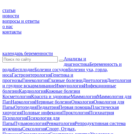
статьи
новости
вопросы и ответы
о нас
контакты
календарь беременности
Анализы и
диагностика
Беременность и
роды
Бесплодие
Болезни сосудов
Болезни уха, горла,
носа
Гастроэнтерология
Генетика и
прогнозы
Гинекология
Глазные болезни
Диетология
Диетология
и грудное вскармливание
Иммунология
Инфекционные
болезни
Кардиология
Кожные болезни
Косметология
Красота и здоровье
Маммология
Маммология для
Пап
Наркология
Нервные болезни
Онкология
Онкология для
Папы
Ортопедия
Педиатрия
Первая помощь
Пластическая
хирургия
Половые инфекции
Проктология
Психиатрия
Психология
Психология для
Папы
Пульмонология
Ревматология
Репродуктивная система
мужчины
Сексология
Спорт, Отдых,