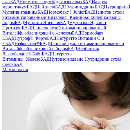
глаз
БАД
Нормоспектрум® для взрослых
БАД
Натрум
муриатикум
БАД
Найтвелл
БАД
Нутринидринк
БАД
Нутридринк
Мультивитамины
БАД
Нормобакт® Junior
БАД
Напиток сухой
витаминизированный Виталайф. Калиново-облепиховый с
йодом
БАД
Нутрини Энергия
БАД
Нутризон Эдванст
Протизон
БАД
Напиток сухой витаминизированный
Виталайф. облепиховый с железом
БАД
Нормобакт
L
БАД
Нутроф® Форте
БАД
Натуретто Витамин C и
E
БАД
Нефростен®
БАД
Напиток сухой витаминизированный
Виталайф, облепиховый с йодом
БАД
Необиотик
Лактобаланс® Бэби
БАД
Натуретто
Витамины+Железо
БАД
Нутризон эдванс Нутридринк сухая
смесь
БАД
Маммология