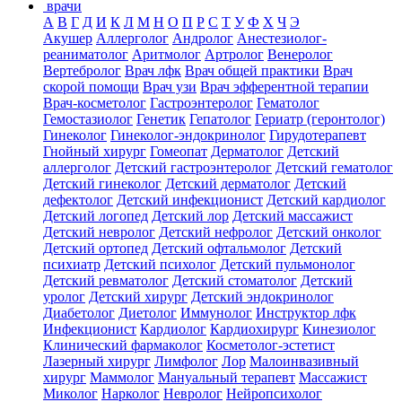
врачи
А
В
Г
Д
И
К
Л
М
Н
О
П
Р
С
Т
У
Ф
Х
Ч
Э
Акушер
Аллерголог
Андролог
Анестезиолог-
реаниматолог
Аритмолог
Артролог
Венеролог
Вертебролог
Врач лфк
Врач общей практики
Врач
скорой помощи
Врач узи
Врач эфферентной терапии
Врач-косметолог
Гастроэнтеролог
Гематолог
Гемостазиолог
Генетик
Гепатолог
Гериатр (геронтолог)
Гинеколог
Гинеколог-эндокринолог
Гирудотерапевт
Гнойный хирург
Гомеопат
Дерматолог
Детский
аллерголог
Детский гастроэнтеролог
Детский гематолог
Детский гинеколог
Детский дерматолог
Детский
дефектолог
Детский инфекционист
Детский кардиолог
Детский логопед
Детский лор
Детский массажист
Детский невролог
Детский нефролог
Детский онколог
Детский ортопед
Детский офтальмолог
Детский
психиатр
Детский психолог
Детский пульмонолог
Детский ревматолог
Детский стоматолог
Детский
уролог
Детский хирург
Детский эндокринолог
Диабетолог
Диетолог
Иммунолог
Инструктор лфк
Инфекционист
Кардиолог
Кардиохирург
Кинезиолог
Клинический фармаколог
Косметолог-эстетист
Лазерный хирург
Лимфолог
Лор
Малоинвазивный
хирург
Маммолог
Мануальный терапевт
Массажист
Миколог
Нарколог
Невролог
Нейропсихолог