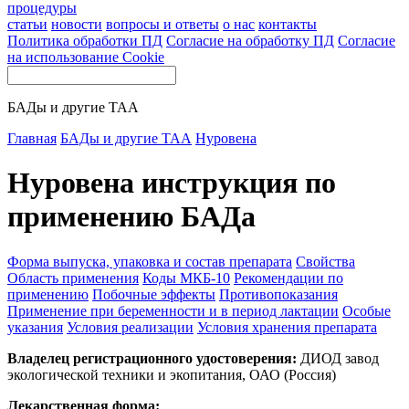
процедуры
статьи
новости
вопросы и ответы
о нас
контакты
Политика обработки ПД
Согласие на обработку ПД
Согласие
на использование Cookie
БАДы и другие ТАА
Главная
БАДы и другие ТАА
Нуровена
Нуровена инструкция по
применению БАДа
Форма выпуска, упаковка и состав препарата
Свойства
Область применения
Коды МКБ-10
Рекомендации по
применению
Побочные эффекты
Противопоказания
Применение при беременности и в период лактации
Особые
указания
Условия реализации
Условия хранения препарата
Владелец регистрационного удостоверения:
ДИОД завод
экологической техники и экопитания, ОАО (Россия)
Лекарственная форма: