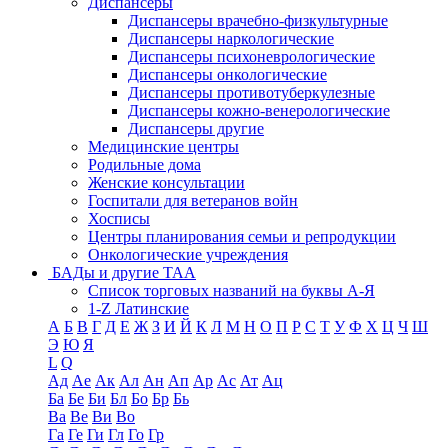
Диспансеры
Диспансеры врачебно-физкультурные
Диспансеры наркологические
Диспансеры психоневрологические
Диспансеры онкологические
Диспансеры противотуберкулезные
Диспансеры кожно-венерологические
Диспансеры другие
Медицинские центры
Родильные дома
Женские консультации
Госпитали для ветеранов войн
Хосписы
Центры планирования семьи и репродукции
Онкологические учреждения
БАДы и другие ТАА
Список торговых названий на буквы А-Я
1-Z Латинские
А
Б
В
Г
Д
Е
Ж
З
И
Й
К
Л
М
Н
О
П
Р
С
Т
У
Ф
Х
Ц
Ч
Ш
Э
Ю
Я
L
Q
Ад
Ае
Ак
Ал
Ан
Ап
Ар
Ас
Ат
Ац
Ба
Бе
Би
Бл
Бо
Бр
Бь
Ва
Ве
Ви
Во
Га
Ге
Ги
Гл
Го
Гр