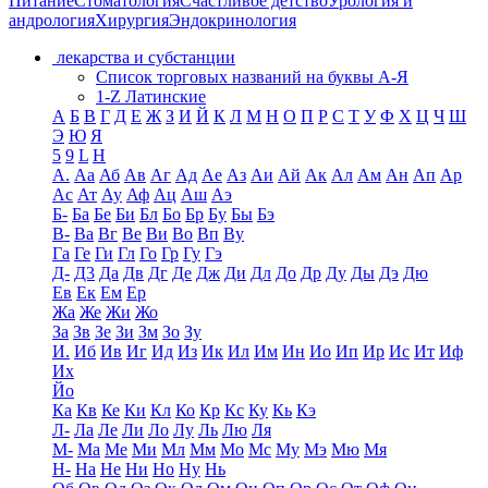
Питание
Стоматология
Счастливое детство
Урология и
андрология
Хирургия
Эндокринология
лекарства и субстанции
Список торговых названий на буквы А-Я
1-Z Латинские
А
Б
В
Г
Д
Е
Ж
З
И
Й
К
Л
М
Н
О
П
Р
С
Т
У
Ф
Х
Ц
Ч
Ш
Э
Ю
Я
5
9
L
H
А.
Аа
Аб
Ав
Аг
Ад
Ае
Аз
Аи
Ай
Ак
Ал
Ам
Ан
Ап
Ар
Ас
Ат
Ау
Аф
Ац
Аш
Аэ
Б-
Ба
Бе
Би
Бл
Бо
Бр
Бу
Бы
Бэ
В-
Ва
Вг
Ве
Ви
Во
Вп
Ву
Га
Ге
Ги
Гл
Го
Гр
Гу
Гэ
Д-
Д3
Да
Дв
Дг
Де
Дж
Ди
Дл
До
Др
Ду
Ды
Дэ
Дю
Ев
Ек
Ем
Ер
Жа
Же
Жи
Жо
За
Зв
Зе
Зи
Зм
Зо
Зу
И.
Иб
Ив
Иг
Ид
Из
Ик
Ил
Им
Ин
Ио
Ип
Ир
Ис
Ит
Иф
Их
Йо
Ка
Кв
Ке
Ки
Кл
Ко
Кр
Кс
Ку
Кь
Кэ
Л-
Ла
Ле
Ли
Ло
Лу
Ль
Лю
Ля
М-
Ма
Ме
Ми
Мл
Мм
Мо
Мс
Му
Мэ
Мю
Мя
Н-
На
Не
Ни
Но
Ну
Нь