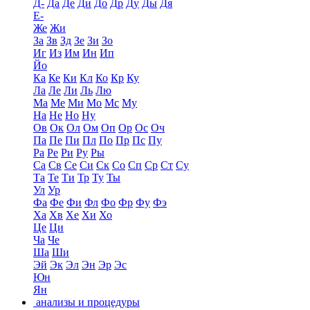
Д-
Да
Де
Ди
До
Др
Ду
Ды
Дя
Е-
Же
Жи
За
Зв
Зд
Зе
Зи
Зо
Иг
Из
Им
Ин
Ип
Йо
Ка
Ке
Ки
Кл
Ко
Кр
Ку
Ла
Ле
Ли
Ль
Лю
Ма
Ме
Ми
Мо
Мс
Му
На
Не
Но
Ну
Ов
Ок
Ол
Ом
Оп
Ор
Ос
Оч
Па
Пе
Пи
Пл
По
Пр
Пс
Пу
Ра
Ре
Ри
Ру
Ры
Са
Св
Се
Си
Ск
Со
Сп
Ср
Ст
Су
Та
Те
Ти
Тр
Ту
Ты
Ул
Ур
Фа
Фе
Фи
Фл
Фо
Фр
Фу
Фэ
Ха
Хв
Хе
Хи
Хо
Це
Ци
Ча
Че
Ша
Ши
Эй
Эк
Эл
Эн
Эр
Эс
Юн
Ян
анализы и процедуры