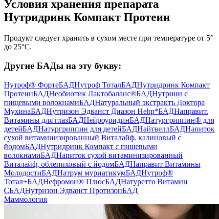
Условия хранения препарата
Нутридринк Компакт Протеин
Продукт следует хранить в сухом месте при температуре от 5°
до 25°C.
Другие БАДы на эту букву:
Нутроф® Форте
БАД
Нутроф Тотал
БАД
Нутридринк Компакт
Протеин
БАД
Необиотик Лактобаланс®
БАД
Нутрини с
пищевыми волокнами
БАД
Натуральный экстрактъ Доктора
Мухина
БАД
Нутризон Эдванст Диазон Hehp*
БАД
Направит.
Витамины для глаз
БАД
Нейроуридин
БАД
Натургриппин® для
детей
БАД
Натургриппин для детей
БАД
Найтвелл
БАД
Напиток
сухой витаминизированный Виталайф. калиновый с
йодом
БАД
Нутридринк Компакт с пищевыми
волокнами
БАД
Напиток сухой витаминизированный
Виталайф, облепиховый с йодом
БАД
Направит Витамины
Молодости
БАД
Натрум муриатикум
БАД
Нутроф®
Тотал+
БАД
Нефромон® Плюс
БАД
Натуретто Витамин
C
БАД
Нутризон Эдванст Протизон
БАД
Маммология