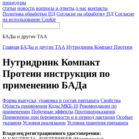
процедуры
статьи
новости
вопросы и ответы
о нас
контакты
Политика обработки ПД
Согласие на обработку ПД
Согласие
на использование Cookie
БАДы и другие ТАА
Главная
БАДы и другие ТАА
Нутридринк Компакт Протеин
Нутридринк Компакт
Протеин инструкция по
применению БАДа
Форма выпуска, упаковка и состав препарата
Свойства
Область применения
Коды МКБ-10
Рекомендации по
применению
Побочные эффекты
Противопоказания
Применение при беременности и в период лактации
Особые
указания
Условия реализации
Условия хранения препарата
Владелец регистрационного удостоверения:
N.V.NUTRICIA. ZOETERMEER (Нидерланды)