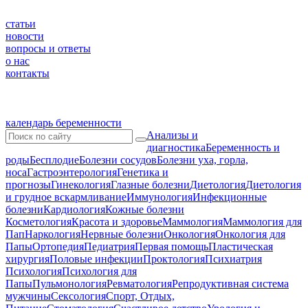
статьи
новости
вопросы и ответы
о нас
контакты
календарь беременности
Анализы и
диагностика
Беременность и
роды
Бесплодие
Болезни сосудов
Болезни уха, горла,
носа
Гастроэнтерология
Генетика и
прогнозы
Гинекология
Глазные болезни
Диетология
Диетология
и грудное вскармливание
Иммунология
Инфекционные
болезни
Кардиология
Кожные болезни
Косметология
Красота и здоровье
Маммология
Маммология для
Пап
Наркология
Нервные болезни
Онкология
Онкология для
Папы
Ортопедия
Педиатрия
Первая помощь
Пластическая
хирургия
Половые инфекции
Проктология
Психиатрия
Психология
Психология для
Папы
Пульмонология
Ревматология
Репродуктивная система
мужчины
Сексология
Спорт, Отдых,