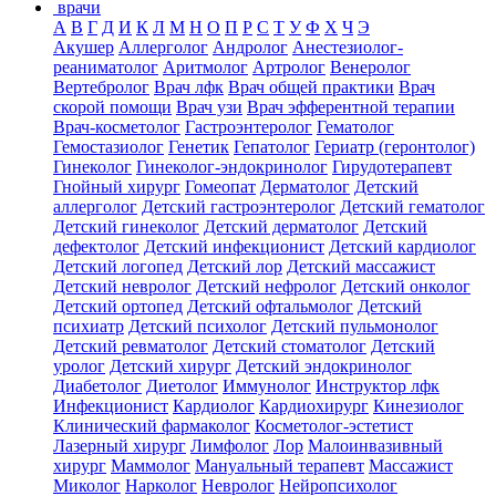
врачи
А
В
Г
Д
И
К
Л
М
Н
О
П
Р
С
Т
У
Ф
Х
Ч
Э
Акушер
Аллерголог
Андролог
Анестезиолог-
реаниматолог
Аритмолог
Артролог
Венеролог
Вертебролог
Врач лфк
Врач общей практики
Врач
скорой помощи
Врач узи
Врач эфферентной терапии
Врач-косметолог
Гастроэнтеролог
Гематолог
Гемостазиолог
Генетик
Гепатолог
Гериатр (геронтолог)
Гинеколог
Гинеколог-эндокринолог
Гирудотерапевт
Гнойный хирург
Гомеопат
Дерматолог
Детский
аллерголог
Детский гастроэнтеролог
Детский гематолог
Детский гинеколог
Детский дерматолог
Детский
дефектолог
Детский инфекционист
Детский кардиолог
Детский логопед
Детский лор
Детский массажист
Детский невролог
Детский нефролог
Детский онколог
Детский ортопед
Детский офтальмолог
Детский
психиатр
Детский психолог
Детский пульмонолог
Детский ревматолог
Детский стоматолог
Детский
уролог
Детский хирург
Детский эндокринолог
Диабетолог
Диетолог
Иммунолог
Инструктор лфк
Инфекционист
Кардиолог
Кардиохирург
Кинезиолог
Клинический фармаколог
Косметолог-эстетист
Лазерный хирург
Лимфолог
Лор
Малоинвазивный
хирург
Маммолог
Мануальный терапевт
Массажист
Миколог
Нарколог
Невролог
Нейропсихолог