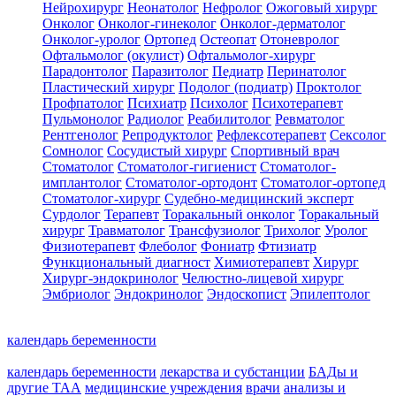
Нейрохирург
Неонатолог
Нефролог
Ожоговый хирург
Онколог
Онколог-гинеколог
Онколог-дерматолог
Онколог-уролог
Ортопед
Остеопат
Отоневролог
Офтальмолог (окулист)
Офтальмолог-хирург
Парадонтолог
Паразитолог
Педиатр
Перинатолог
Пластический хирург
Подолог (подиатр)
Проктолог
Профпатолог
Психиатр
Психолог
Психотерапевт
Пульмонолог
Радиолог
Реабилитолог
Ревматолог
Рентгенолог
Репродуктолог
Рефлексотерапевт
Сексолог
Сомнолог
Сосудистый хирург
Спортивный врач
Стоматолог
Стоматолог-гигиенист
Стоматолог-
имплантолог
Стоматолог-ортодонт
Стоматолог-ортопед
Стоматолог-хирург
Судебно-медицинский эксперт
Сурдолог
Терапевт
Торакальный онколог
Торакальный
хирург
Травматолог
Трансфузиолог
Трихолог
Уролог
Физиотерапевт
Флеболог
Фониатр
Фтизиатр
Функциональный диагност
Химиотерапевт
Хирург
Хирург-эндокринолог
Челюстно-лицевой хирург
Эмбриолог
Эндокринолог
Эндоскопист
Эпилептолог
календарь беременности
календарь беременности
лекарства и субстанции
БАДы и
другие ТАА
медицинские учреждения
врачи
анализы и