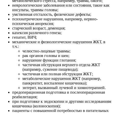
метаболического стресса, например, травма, ожоги;
неврологические заболевания или состояния, такие как
инсульты, травмы головы;
умственная отсталость, физические дефекты;
психиатрические нарушения, например, нервно-
психическая анорексия;
старческий возраст, деменция;
кахексия различного генеза;
гепатит, ВИЧ;
механические и физиологические нарушения ЖКТ, в
т.ч.:
челюстно-лицевые травмы;
рак органов головы и шеи;
нарушение функции глотания;
частичная обструкция верхнего отдела ЖКТ
(например, сужение пищевода);
частичная или полная обструкция ЖКТ;
метаболические нарушения ЖКТ (например,
панкреатит, воспаление кишечника);
энтерит, вызванный лучевой и химиотерапией.
предоперационная подготовка и послеоперационная
реабилитация;
при подготовке к эндоскопии и другими исследованиям
кишечника (колоноскопия);
пациенты с повышенной потребностью в питательных