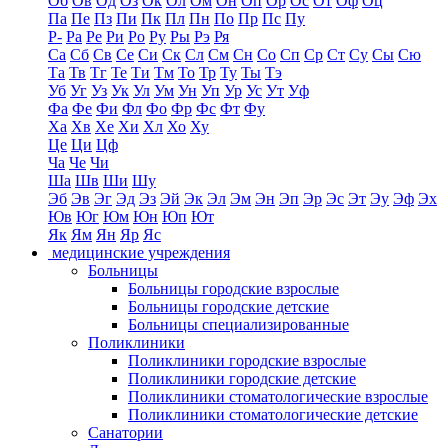
Об
Ов
Од
Оз
Ок
Ол
Ом
Он
Оп
Ор
Ос
От
Оф
Оц
Па
Пе
Пз
Пи
Пк
Пл
Пн
По
Пр
Пс
Пу
Р-
Ра
Ре
Ри
Ро
Ру
Ры
Рэ
Ря
Са
Сб
Св
Се
Си
Ск
Сл
См
Сн
Со
Сп
Ср
Ст
Су
Сы
Сю
Та
Тв
Тг
Те
Ти
Тм
То
Тр
Ту
Ты
Тэ
Уб
Уг
Уз
Ук
Ул
Ум
Ун
Уп
Ур
Ус
Ут
Уф
Фа
Фе
Фи
Фл
Фо
Фр
Фс
Фт
Фу
Ха
Хв
Хе
Хи
Хл
Хо
Ху
Це
Ци
Цф
Ча
Че
Чи
Ша
Шв
Ши
Шу
Эб
Эв
Эг
Эд
Эз
Эй
Эк
Эл
Эм
Эн
Эп
Эр
Эс
Эт
Эу
Эф
Эх
Юв
Юг
Юм
Юн
Юп
Ют
Як
Ям
Ян
Яр
Яс
медицинские учреждения
Больницы
Больницы городские взрослые
Больницы городские детские
Больницы специализированные
Поликлиники
Поликлиники городские взрослые
Поликлиники городские детские
Поликлиники стоматологические взрослые
Поликлиники стоматологические детские
Санатории