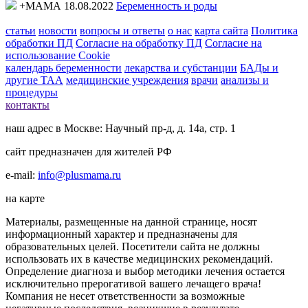
+МАМА 18.08.2022
Беременность и роды
статьи
новости
вопросы и ответы
о нас
карта сайта
Политика
обработки ПД
Согласие на обработку ПД
Согласие на
использование Cookie
календарь беременности
лекарства и субстанции
БАДы и
другие ТАА
медицинские учреждения
врачи
анализы и
процедуры
контакты
наш адрес в Москве: Научный пр-д, д. 14а, стр. 1
сайт предназначен для жителей РФ
e-mail:
info@plusmama.ru
на карте
Материалы, размещенные на данной странице, носят
информационный характер и предназначены для
образовательных целей. Посетители сайта не должны
использовать их в качестве медицинских рекомендаций.
Определение диагноза и выбор методики лечения остается
исключительно прерогативой вашего лечащего врача!
Компания не несет ответственности за возможные