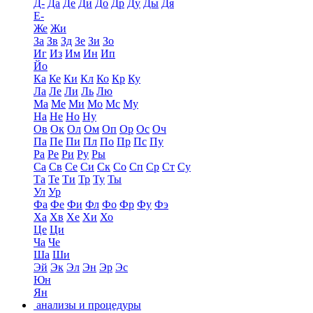
Д-
Да
Де
Ди
До
Др
Ду
Ды
Дя
Е-
Же
Жи
За
Зв
Зд
Зе
Зи
Зо
Иг
Из
Им
Ин
Ип
Йо
Ка
Ке
Ки
Кл
Ко
Кр
Ку
Ла
Ле
Ли
Ль
Лю
Ма
Ме
Ми
Мо
Мс
Му
На
Не
Но
Ну
Ов
Ок
Ол
Ом
Оп
Ор
Ос
Оч
Па
Пе
Пи
Пл
По
Пр
Пс
Пу
Ра
Ре
Ри
Ру
Ры
Са
Св
Се
Си
Ск
Со
Сп
Ср
Ст
Су
Та
Те
Ти
Тр
Ту
Ты
Ул
Ур
Фа
Фе
Фи
Фл
Фо
Фр
Фу
Фэ
Ха
Хв
Хе
Хи
Хо
Це
Ци
Ча
Че
Ша
Ши
Эй
Эк
Эл
Эн
Эр
Эс
Юн
Ян
анализы и процедуры