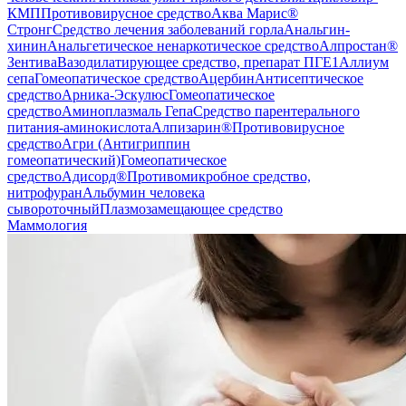
КМП
Противовирусное средство
Аква Марис®
Стронг
Средство лечения заболеваний горла
Анальгин-
хинин
Анальгетическое ненаркотическое средство
Алпростан®
Зентива
Вазодилатирующее средство, препарат ПГЕ1
Аллиум
сепа
Гомеопатическое средство
Ацербин
Антисептическое
средство
Арника-Эскулюс
Гомеопатическое
средство
Аминоплазмаль Гепа
Средство парентерального
питания-аминокислота
Алпизарин®
Противовирусное
средство
Агри (Антигриппин
гомеопатический)
Гомеопатическое
средство
Адисорд®
Противомикробное средство,
нитрофуран
Альбумин человека
сывороточный
Плазмозамещающее средство
Маммология