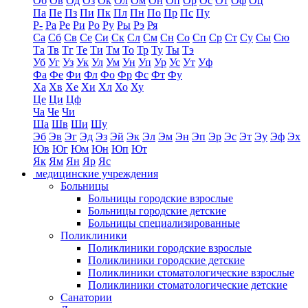
Об
Ов
Од
Оз
Ок
Ол
Ом
Он
Оп
Ор
Ос
От
Оф
Оц
Па
Пе
Пз
Пи
Пк
Пл
Пн
По
Пр
Пс
Пу
Р-
Ра
Ре
Ри
Ро
Ру
Ры
Рэ
Ря
Са
Сб
Св
Се
Си
Ск
Сл
См
Сн
Со
Сп
Ср
Ст
Су
Сы
Сю
Та
Тв
Тг
Те
Ти
Тм
То
Тр
Ту
Ты
Тэ
Уб
Уг
Уз
Ук
Ул
Ум
Ун
Уп
Ур
Ус
Ут
Уф
Фа
Фе
Фи
Фл
Фо
Фр
Фс
Фт
Фу
Ха
Хв
Хе
Хи
Хл
Хо
Ху
Це
Ци
Цф
Ча
Че
Чи
Ша
Шв
Ши
Шу
Эб
Эв
Эг
Эд
Эз
Эй
Эк
Эл
Эм
Эн
Эп
Эр
Эс
Эт
Эу
Эф
Эх
Юв
Юг
Юм
Юн
Юп
Ют
Як
Ям
Ян
Яр
Яс
медицинские учреждения
Больницы
Больницы городские взрослые
Больницы городские детские
Больницы специализированные
Поликлиники
Поликлиники городские взрослые
Поликлиники городские детские
Поликлиники стоматологические взрослые
Поликлиники стоматологические детские
Санатории