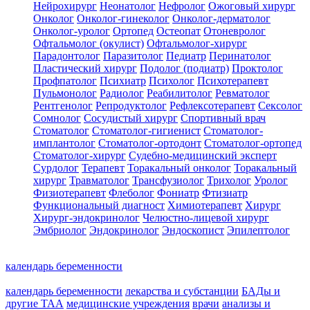
Нейрохирург
Неонатолог
Нефролог
Ожоговый хирург
Онколог
Онколог-гинеколог
Онколог-дерматолог
Онколог-уролог
Ортопед
Остеопат
Отоневролог
Офтальмолог (окулист)
Офтальмолог-хирург
Парадонтолог
Паразитолог
Педиатр
Перинатолог
Пластический хирург
Подолог (подиатр)
Проктолог
Профпатолог
Психиатр
Психолог
Психотерапевт
Пульмонолог
Радиолог
Реабилитолог
Ревматолог
Рентгенолог
Репродуктолог
Рефлексотерапевт
Сексолог
Сомнолог
Сосудистый хирург
Спортивный врач
Стоматолог
Стоматолог-гигиенист
Стоматолог-
имплантолог
Стоматолог-ортодонт
Стоматолог-ортопед
Стоматолог-хирург
Судебно-медицинский эксперт
Сурдолог
Терапевт
Торакальный онколог
Торакальный
хирург
Травматолог
Трансфузиолог
Трихолог
Уролог
Физиотерапевт
Флеболог
Фониатр
Фтизиатр
Функциональный диагност
Химиотерапевт
Хирург
Хирург-эндокринолог
Челюстно-лицевой хирург
Эмбриолог
Эндокринолог
Эндоскопист
Эпилептолог
календарь беременности
календарь беременности
лекарства и субстанции
БАДы и
другие ТАА
медицинские учреждения
врачи
анализы и