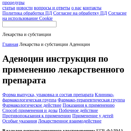
процедуры
статьи
новости
вопросы и ответы
о нас
контакты
Политика обработки ПД
Согласие на обработку ПД
Согласие
на использование Cookie
Лекарства и субстанции
Главная
Лекарства и субстанции
Аденоцин
Аденоцин инструкция по
применению лекарственного
препарата
Форма выпуска, упаковка и состав препарата
Клинико-
фармакологическая группа
Фармако-терапевтическая группа
Фармакологическое действие
Показания к применению
Способ применения и дозы
Побочное действие
Противопоказания к применению
Применение у детей
Особые указания
Лекарственное взаимодействие
Владелец регистрационного удостоверения:
ЕГВ-ФАРМА,