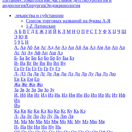
Питание
Стоматология
Счастливое детство
Урология и
андрология
Хирургия
Эндокринология
лекарства и субстанции
Список торговых названий на буквы А-Я
1-Z Латинские
А
Б
В
Г
Д
Е
Ж
З
И
Й
К
Л
М
Н
О
П
Р
С
Т
У
Ф
Х
Ц
Ч
Ш
Э
Ю
Я
5
9
L
H
А.
Аа
Аб
Ав
Аг
Ад
Ае
Аз
Аи
Ай
Ак
Ал
Ам
Ан
Ап
Ар
Ас
Ат
Ау
Аф
Ац
Аш
Аэ
Б-
Ба
Бе
Би
Бл
Бо
Бр
Бу
Бы
Бэ
В-
Ва
Вг
Ве
Ви
Во
Вп
Ву
Га
Ге
Ги
Гл
Го
Гр
Гу
Гэ
Д-
Д3
Да
Дв
Дг
Де
Дж
Ди
Дл
До
Др
Ду
Ды
Дэ
Дю
Ев
Ек
Ем
Ер
Жа
Же
Жи
Жо
За
Зв
Зе
Зи
Зм
Зо
Зу
И.
Иб
Ив
Иг
Ид
Из
Ик
Ил
Им
Ин
Ио
Ип
Ир
Ис
Ит
Иф
Их
Йо
Ка
Кв
Ке
Ки
Кл
Ко
Кр
Кс
Ку
Кь
Кэ
Л-
Ла
Ле
Ли
Ло
Лу
Ль
Лю
Ля
М-
Ма
Ме
Ми
Мл
Мм
Мо
Мс
Му
Мэ
Мю
Мя
Н-
На
Не
Ни
Но
Ну
Нь