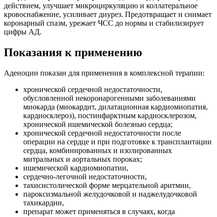
действием, улучшает микроциркуляцию и коллатеральное
кровоснабжение, усиливает диурез. Предотвращает и снимает
коронарный спазм, урежает ЧСС до нормы и стабилизирует
цифры АД.
Показания к применению
Аденоцин показан для применения в комплексной терапии:
хронической сердечной недостаточности,
обусловленной некоронарогенными заболеваниями
миокарда (миокардит, дилатационная кардиомиопатия,
кардиосклероз), постинфарктным кардиосклерозом,
хронической ишемической болезнью сердца;
хронической сердечной недостаточности после
операции на сердце и при подготовке к трансплантации
сердца, комбинированных и изолированных
митральных и аортальных пороках;
ишемической кардиомиопатии,
сердечно-легочной недостаточности,
тахисистолической форме мерцательной аритмии,
пароксизмальной желудочковой и наджелудочковой
тахикардии,
препарат может применяться в случаях, когда