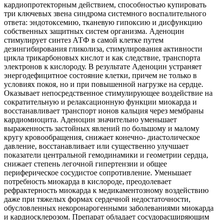
кардиопротекторным действием, способностью купировать
три ключевых звена синдрома системного воспалительного
ответа: эндотоксемию, тканевую гипоксию и дисфункцию
собственных защитных систем организма. Аденоцин
стимулирует синтез АТФ в самой клетке путем
дезингибирования гликолиза, стимулирования активности
цикла трикарбоновых кислот и как следствие, транспорта
электронов к кислороду. В результате Аденоцин устраняет
энергодефицитное состояние клетки, причем не только в
условиях покоя, но и при повышенной нагрузке на сердце.
Оказывает непосредственное стимулирующее воздействие на
сократительную и релаксационную функции миокарда и
восстанавливает транспорт ионов кальция через мембраны
кардиомиоцита. Аденоцин значительно уменьшает
выраженность застойных явлений по большому и малому
кругу кровообращения, снижает конечно- диастолическое
давление, восстанавливает или существенно улучшает
показатели центральной гемодинамики и геометрии сердца,
снижает степень легочной гипертензии и общее
периферическое сосудистое сопротивление. Уменьшает
потребность миокарда в кислороде, преодолевает
рефрактерность миокарда к медикаментозному воздействию
даже при тяжелых формах сердечной недостаточности,
обусловленных некоронарогенными заболеваниями миокарда
и кардиосклерозом. Препарат обладает сосудорасширяющим