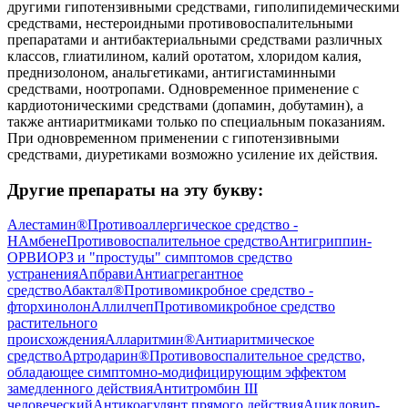
другими гипотензивными средствами, гиполипидемическими
средствами, нестероидными противовоспалительными
препаратами и антибактериальными средствами различных
классов, глиатилином, калий оротатом, хлоридом калия,
преднизолоном, анальгетиками, антигистаминными
средствами, ноотропами. Одновременное применение с
кардиотоническими средствами (допамин, добутамин), а
также антиаритмиками только по специальным показаниям.
При одновременном применении с гипотензивными
средствами, диуретиками возможно усиление их действия.
Другие препараты на эту букву:
Алестамин®
Противоаллергическое средство -
H
Амбене
Противовоспалительное средство
Антигриппин-
ОРВИ
ОРЗ и "простуды" симптомов средство
устранения
Апбрави
Антиагрегантное
средство
Абактал®
Противомикробное средство -
фторхинолон
Аллилчеп
Противомикробное средство
растительного
происхождения
Алларитмин®
Антиаритмическое
средство
Артродарин®
Противовоспалительное средство,
обладающее симптомно-модифицирующим эффектом
замедленного действия
Антитромбин III
человеческий
Антикоагулянт прямого действия
Ацикловир-