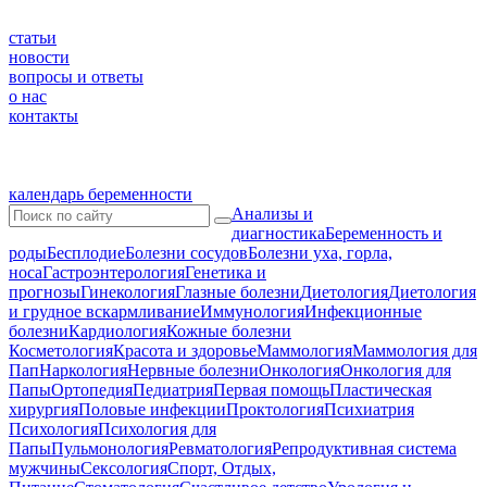
статьи
новости
вопросы и ответы
о нас
контакты
календарь беременности
Анализы и
диагностика
Беременность и
роды
Бесплодие
Болезни сосудов
Болезни уха, горла,
носа
Гастроэнтерология
Генетика и
прогнозы
Гинекология
Глазные болезни
Диетология
Диетология
и грудное вскармливание
Иммунология
Инфекционные
болезни
Кардиология
Кожные болезни
Косметология
Красота и здоровье
Маммология
Маммология для
Пап
Наркология
Нервные болезни
Онкология
Онкология для
Папы
Ортопедия
Педиатрия
Первая помощь
Пластическая
хирургия
Половые инфекции
Проктология
Психиатрия
Психология
Психология для
Папы
Пульмонология
Ревматология
Репродуктивная система
мужчины
Сексология
Спорт, Отдых,