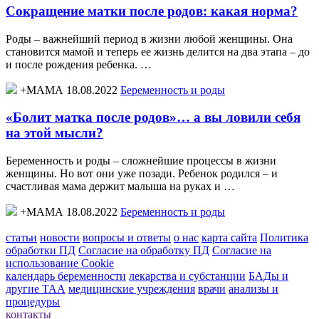
Сокращение матки после родов: какая норма?
Роды – важнейший период в жизни любой женщины. Она
становится мамой и теперь ее жизнь делится на два этапа – до
и после рождения ребенка. …
+МАМА 18.08.2022
Беременность и роды
«Болит матка после родов»… а вы ловили себя
на этой мысли?
Беременность и роды – сложнейшие процессы в жизни
женщины. Но вот они уже позади. Ребенок родился – и
счастливая мама держит малыша на руках и …
+МАМА 18.08.2022
Беременность и роды
статьи
новости
вопросы и ответы
о нас
карта сайта
Политика
обработки ПД
Согласие на обработку ПД
Согласие на
использование Cookie
календарь беременности
лекарства и субстанции
БАДы и
другие ТАА
медицинские учреждения
врачи
анализы и
процедуры
контакты