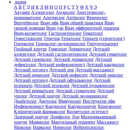
врачи
А
В
Г
Д
И
К
Л
М
Н
О
П
Р
С
Т
У
Ф
Х
Ч
Э
Акушер
Аллерголог
Андролог
Анестезиолог-
реаниматолог
Аритмолог
Артролог
Венеролог
Вертебролог
Врач лфк
Врач общей практики
Врач
скорой помощи
Врач узи
Врач эфферентной терапии
Врач-косметолог
Гастроэнтеролог
Гематолог
Гемостазиолог
Генетик
Гепатолог
Гериатр (геронтолог)
Гинеколог
Гинеколог-эндокринолог
Гирудотерапевт
Гнойный хирург
Гомеопат
Дерматолог
Детский
аллерголог
Детский гастроэнтеролог
Детский гематолог
Детский гинеколог
Детский дерматолог
Детский
дефектолог
Детский инфекционист
Детский кардиолог
Детский логопед
Детский лор
Детский массажист
Детский невролог
Детский нефролог
Детский онколог
Детский ортопед
Детский офтальмолог
Детский
психиатр
Детский психолог
Детский пульмонолог
Детский ревматолог
Детский стоматолог
Детский
уролог
Детский хирург
Детский эндокринолог
Диабетолог
Диетолог
Иммунолог
Инструктор лфк
Инфекционист
Кардиолог
Кардиохирург
Кинезиолог
Клинический фармаколог
Косметолог-эстетист
Лазерный хирург
Лимфолог
Лор
Малоинвазивный
хирург
Маммолог
Мануальный терапевт
Массажист
Миколог
Нарколог
Невролог
Нейропсихолог