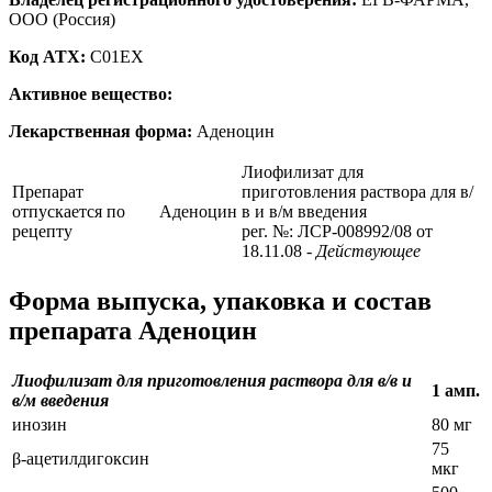
ООО (Россия)
Код ATX:
C01EX
Активное вещество:
Лекарственная форма:
Аденоцин
Лиофилизат для
Препарат
приготовления раствора для в/
отпускается по
Аденоцин
в и в/м введения
рецепту
рег. №: ЛСР-008992/08 от
18.11.08
- Действующее
Форма выпуска, упаковка и состав
препарата Аденоцин
Лиофилизат для приготовления раствора для в/в и
1 амп.
в/м введения
инозин
80 мг
75
β-ацетилдигоксин
мкг