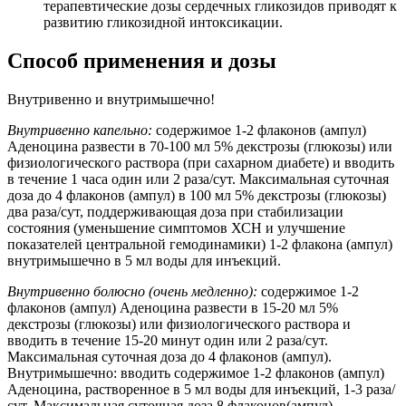
терапевтические дозы сердечных гликозидов приводят к
развитию гликозидной интоксикации.
Способ применения и дозы
Внутривенно и внутримышечно!
Внутривенно капельно:
содержимое 1-2 флаконов (ампул)
Аденоцина развести в 70-100 мл 5% декстрозы (глюкозы) или
физиологического раствора (при сахарном диабете) и вводить
в течение 1 часа один или 2 раза/сут. Максимальная суточная
доза до 4 флаконов (ампул) в 100 мл 5% декстрозы (глюкозы)
два раза/сут, поддерживающая доза при стабилизации
состояния (уменьшение симптомов ХСН и улучшение
показателей центральной гемодинамики) 1-2 флакона (ампул)
внутримышечно в 5 мл воды для инъекций.
Внутривенно болюсно (очень медленно):
содержимое 1-2
флаконов (ампул) Аденоцина развести в 15-20 мл 5%
декстрозы (глюкозы) или физиологического раствора и
вводить в течение 15-20 минут один или 2 раза/сут.
Максимальная суточная доза до 4 флаконов (ампул).
Внутримышечно: вводить содержимое 1-2 флаконов (ампул)
Аденоцина, растворенное в 5 мл воды для инъекций, 1-3 раза/
сут. Максимальная суточная доза 8 флаконов(ампул).