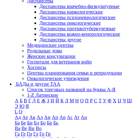
Диспансеры
Диспансеры врачебно-физкультурные
Диспансеры наркологические
Диспансеры психоневрологические
Диспансеры онкологические
Диспансеры противотуберкулезные
Диспансеры кожно-венерологические
Диспансеры другие
Медицинские центры
Родильные дома
Женские консультации
Госпитали для ветеранов войн
Хосписы
Центры планирования семьи и репродукции
Онкологические учреждения
БАДы и другие ТАА
Список торговых названий на буквы А-Я
1-Z Латинские
А
Б
В
Г
Д
Е
Ж
З
И
Й
К
Л
М
Н
О
П
Р
С
Т
У
Ф
Х
Ц
Ч
Ш
Э
Ю
Я
L
Q
Ад
Ае
Ак
Ал
Ан
Ап
Ар
Ас
Ат
Ац
Ба
Бе
Би
Бл
Бо
Бр
Бь
Ва
Ве
Ви
Во
Га
Ге
Ги
Гл
Го
Гр