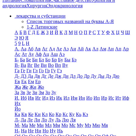
Питание
Стоматология
Счастливое детство
Урология и
андрология
Хирургия
Эндокринология
лекарства и субстанции
Список торговых названий на буквы А-Я
1-Z Латинские
А
Б
В
Г
Д
Е
Ж
З
И
Й
К
Л
М
Н
О
П
Р
С
Т
У
Ф
Х
Ц
Ч
Ш
Э
Ю
Я
5
9
L
H
А.
Аа
Аб
Ав
Аг
Ад
Ае
Аз
Аи
Ай
Ак
Ал
Ам
Ан
Ап
Ар
Ас
Ат
Ау
Аф
Ац
Аш
Аэ
Б-
Ба
Бе
Би
Бл
Бо
Бр
Бу
Бы
Бэ
В-
Ва
Вг
Ве
Ви
Во
Вп
Ву
Га
Ге
Ги
Гл
Го
Гр
Гу
Гэ
Д-
Д3
Да
Дв
Дг
Де
Дж
Ди
Дл
До
Др
Ду
Ды
Дэ
Дю
Ев
Ек
Ем
Ер
Жа
Же
Жи
Жо
За
Зв
Зе
Зи
Зм
Зо
Зу
И.
Иб
Ив
Иг
Ид
Из
Ик
Ил
Им
Ин
Ио
Ип
Ир
Ис
Ит
Иф
Их
Йо
Ка
Кв
Ке
Ки
Кл
Ко
Кр
Кс
Ку
Кь
Кэ
Л-
Ла
Ле
Ли
Ло
Лу
Ль
Лю
Ля
М-
Ма
Ме
Ми
Мл
Мм
Мо
Мс
Му
Мэ
Мю
Мя
Н-
На
Не
Ни
Но
Ну
Нь