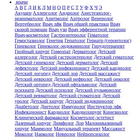
врачи
А
В
Г
Д
И
К
Л
М
Н
О
П
Р
С
Т
У
Ф
Х
Ч
Э
Акушер
Аллерголог
Андролог
Анестезиолог-
реаниматолог
Аритмолог
Артролог
Венеролог
Вертебролог
Врач лфк
Врач общей практики
Врач
скорой помощи
Врач узи
Врач эфферентной терапии
Врач-косметолог
Гастроэнтеролог
Гематолог
Гемостазиолог
Генетик
Гепатолог
Гериатр (геронтолог)
Гинеколог
Гинеколог-эндокринолог
Гирудотерапевт
Гнойный хирург
Гомеопат
Дерматолог
Детский
аллерголог
Детский гастроэнтеролог
Детский гематолог
Детский гинеколог
Детский дерматолог
Детский
дефектолог
Детский инфекционист
Детский кардиолог
Детский логопед
Детский лор
Детский массажист
Детский невролог
Детский нефролог
Детский онколог
Детский ортопед
Детский офтальмолог
Детский
психиатр
Детский психолог
Детский пульмонолог
Детский ревматолог
Детский стоматолог
Детский
уролог
Детский хирург
Детский эндокринолог
Диабетолог
Диетолог
Иммунолог
Инструктор лфк
Инфекционист
Кардиолог
Кардиохирург
Кинезиолог
Клинический фармаколог
Косметолог-эстетист
Лазерный хирург
Лимфолог
Лор
Малоинвазивный
хирург
Маммолог
Мануальный терапевт
Массажист
Миколог
Нарколог
Невролог
Нейропсихолог