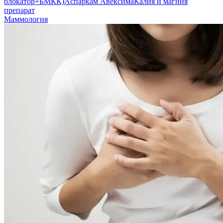
блокатор+БМКК)
Аспаркам Авексима
Калия и магния
препарат
Маммология