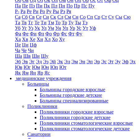
Об
Ов
Од
Оз
Ок
Ол
Ом
Он
Оп
Ор
Ос
От
Оф
Оц
Па
Пе
Пз
Пи
Пк
Пл
Пн
По
Пр
Пс
Пу
Р-
Ра
Ре
Ри
Ро
Ру
Ры
Рэ
Ря
Са
Сб
Св
Се
Си
Ск
Сл
См
Сн
Со
Сп
Ср
Ст
Су
Сы
Сю
Та
Тв
Тг
Те
Ти
Тм
То
Тр
Ту
Ты
Тэ
Уб
Уг
Уз
Ук
Ул
Ум
Ун
Уп
Ур
Ус
Ут
Уф
Фа
Фе
Фи
Фл
Фо
Фр
Фс
Фт
Фу
Ха
Хв
Хе
Хи
Хл
Хо
Ху
Це
Ци
Цф
Ча
Че
Чи
Ша
Шв
Ши
Шу
Эб
Эв
Эг
Эд
Эз
Эй
Эк
Эл
Эм
Эн
Эп
Эр
Эс
Эт
Эу
Эф
Эх
Юв
Юг
Юм
Юн
Юп
Ют
Як
Ям
Ян
Яр
Яс
медицинские учреждения
Больницы
Больницы городские взрослые
Больницы городские детские
Больницы специализированные
Поликлиники
Поликлиники городские взрослые
Поликлиники городские детские
Поликлиники стоматологические взрослые
Поликлиники стоматологические детские
Санатории