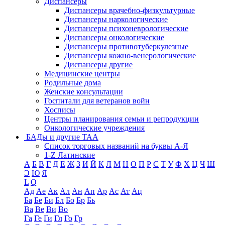
Диспансеры
Диспансеры врачебно-физкультурные
Диспансеры наркологические
Диспансеры психоневрологические
Диспансеры онкологические
Диспансеры противотуберкулезные
Диспансеры кожно-венерологические
Диспансеры другие
Медицинские центры
Родильные дома
Женские консультации
Госпитали для ветеранов войн
Хосписы
Центры планирования семьи и репродукции
Онкологические учреждения
БАДы и другие ТАА
Список торговых названий на буквы А-Я
1-Z Латинские
А
Б
В
Г
Д
Е
Ж
З
И
Й
К
Л
М
Н
О
П
Р
С
Т
У
Ф
Х
Ц
Ч
Ш
Э
Ю
Я
L
Q
Ад
Ае
Ак
Ал
Ан
Ап
Ар
Ас
Ат
Ац
Ба
Бе
Би
Бл
Бо
Бр
Бь
Ва
Ве
Ви
Во
Га
Ге
Ги
Гл
Го
Гр