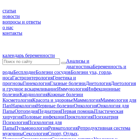
статьи
новости
вопросы и ответы
о нас
контакты
календарь беременности
Анализы и
диагностика
Беременность и
роды
Бесплодие
Болезни сосудов
Болезни уха, горла,
носа
Гастроэнтерология
Генетика и
прогнозы
Гинекология
Глазные болезни
Диетология
Диетология
и грудное вскармливание
Иммунология
Инфекционные
болезни
Кардиология
Кожные болезни
Косметология
Красота и здоровье
Маммология
Маммология для
Пап
Наркология
Нервные болезни
Онкология
Онкология для
Папы
Ортопедия
Педиатрия
Первая помощь
Пластическая
хирургия
Половые инфекции
Проктология
Психиатрия
Психология
Психология для
Папы
Пульмонология
Ревматология
Репродуктивная система
мужчины
Сексология
Спорт, Отдых,