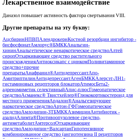
Лекарственное взаимодействие
Даназол повышает активность фактора свертывания VIII.
Другие препараты на эту букву:
Ацсбирин
НПВП
Алендрокерн
Костной резорбции ингибитор -
бисфосфонат
Амлорус®
БМКК
Анальгин-
хинин
Анальгетическое ненаркотическое средство
Алтей
сироп
Отхаркивающее средство растительного
происхождения
Антиоксикапс с цинком
Поливитаминное
средство+прочие
препараты
Анафранил®
Антидепрессант
Апо-
Амитриптилин
Антидепрессант
Аген
БМКК
Алерсэт-Л
H1-
гистаминовых рецепторов блокатор
Атимос
Бета2-
адреномиметик селективный
Апис-плюс
Гомеопатическое
средство
Асманекс® Твистхейлер®
Глюкокортикостероид для
местного применения
Ардалон®
Анальгезирующее
наркотическое средство
Артон-ГФ
Гомеопатическое
средство
Амлодипин-ЗТ
БМКК
Азимицин
Антибиотик -
азалид
Алимта®
Противоопухолевое средство,
антиметаболит
Амтерсол
Отхаркивающее
средство
Амлодипин+Валсартан
Гипотензивное
комбинированное средство (ангиотензина II рецепторов