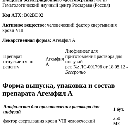
Гематологический научный центр Росздрава (Россия)
Код ATX:
B02BD02
Активное вещество:
человеческий фактор свертывания
крови VIII
Лекарственная форма:
Агемфил А
Лиофилизат для
Препарат
приготовления раствора для
Агемфил
отпускается по
инфузий
А
рецепту
рег. №: ЛС-001796 от 18.05.12
-
Бессрочно
Форма выпуска, упаковка и состав
препарата Агемфил А
Лиофилизат для приготовления раствора для
1 бут.
инфузий
250
фактор свертывания крови VIII человеческий
МЕ