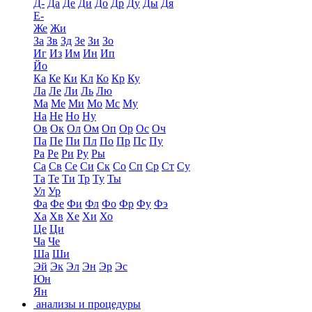
Д-
Да
Де
Ди
До
Др
Ду
Ды
Дя
Е-
Же
Жи
За
Зв
Зд
Зе
Зи
Зо
Иг
Из
Им
Ин
Ип
Йо
Ка
Ке
Ки
Кл
Ко
Кр
Ку
Ла
Ле
Ли
Ль
Лю
Ма
Ме
Ми
Мо
Мс
Му
На
Не
Но
Ну
Ов
Ок
Ол
Ом
Оп
Ор
Ос
Оч
Па
Пе
Пи
Пл
По
Пр
Пс
Пу
Ра
Ре
Ри
Ру
Ры
Са
Св
Се
Си
Ск
Со
Сп
Ср
Ст
Су
Та
Те
Ти
Тр
Ту
Ты
Ул
Ур
Фа
Фе
Фи
Фл
Фо
Фр
Фу
Фэ
Ха
Хв
Хе
Хи
Хо
Це
Ци
Ча
Че
Ша
Ши
Эй
Эк
Эл
Эн
Эр
Эс
Юн
Ян
анализы и процедуры