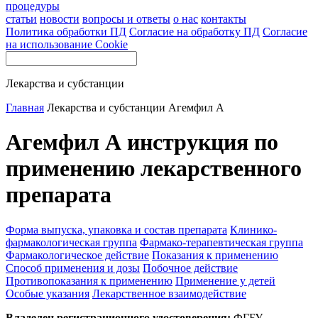
процедуры
статьи
новости
вопросы и ответы
о нас
контакты
Политика обработки ПД
Согласие на обработку ПД
Согласие
на использование Cookie
Лекарства и субстанции
Главная
Лекарства и субстанции
Агемфил А
Агемфил А инструкция по
применению лекарственного
препарата
Форма выпуска, упаковка и состав препарата
Клинико-
фармакологическая группа
Фармако-терапевтическая группа
Фармакологическое действие
Показания к применению
Способ применения и дозы
Побочное действие
Противопоказания к применению
Применение у детей
Особые указания
Лекарственное взаимодействие
Владелец регистрационного удостоверения:
ФГБУ