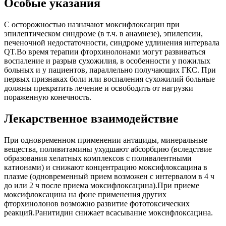
Особые указания
С осторожностью назначают моксифлоксацин при
эпилептическом синдроме (в т.ч. в анамнезе), эпилепсии,
печеночной недостаточности, синдроме удлинения интервала
QT.Во время терапии фторхинолонами могут развиваться
воспаление и разрыв сухожилия, в особенности у пожилых
больных и у пациентов, параллельно получающих ГКС. При
первых признаках боли или воспаления сухожилий больные
должны прекратить лечение и освободить от нагрузки
пораженную конечность.
Лекарственное взаимодействие
При одновременном применении антациды, минеральные
вещества, поливитамины ухудшают абсорбцию (вследствие
образования хелатных комплексов с поливалентными
катионами) и снижают концентрацию моксифлоксацина в
плазме (одновременный прием возможен с интервалом в 4 ч
до или 2 ч после приема моксифлоксацина).При приеме
моксифлоксацина на фоне применения других
фторхинолонов возможно развитие фототоксических
реакций.Ранитидин снижает всасывание моксифлоксацина.