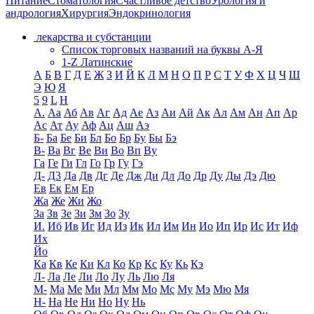
Питание
Стоматология
Счастливое детство
Урология и
андрология
Хирургия
Эндокринология
лекарства и субстанции
Список торговых названий на буквы А-Я
1-Z Латинские
А
Б
В
Г
Д
Е
Ж
З
И
Й
К
Л
М
Н
О
П
Р
С
Т
У
Ф
Х
Ц
Ч
Ш
Э
Ю
Я
5
9
L
H
А.
Аа
Аб
Ав
Аг
Ад
Ае
Аз
Аи
Ай
Ак
Ал
Ам
Ан
Ап
Ар
Ас
Ат
Ау
Аф
Ац
Аш
Аэ
Б-
Ба
Бе
Би
Бл
Бо
Бр
Бу
Бы
Бэ
В-
Ва
Вг
Ве
Ви
Во
Вп
Ву
Га
Ге
Ги
Гл
Го
Гр
Гу
Гэ
Д-
Д3
Да
Дв
Дг
Де
Дж
Ди
Дл
До
Др
Ду
Ды
Дэ
Дю
Ев
Ек
Ем
Ер
Жа
Же
Жи
Жо
За
Зв
Зе
Зи
Зм
Зо
Зу
И.
Иб
Ив
Иг
Ид
Из
Ик
Ил
Им
Ин
Ио
Ип
Ир
Ис
Ит
Иф
Их
Йо
Ка
Кв
Ке
Ки
Кл
Ко
Кр
Кс
Ку
Кь
Кэ
Л-
Ла
Ле
Ли
Ло
Лу
Ль
Лю
Ля
М-
Ма
Ме
Ми
Мл
Мм
Мо
Мс
Му
Мэ
Мю
Мя
Н-
На
Не
Ни
Но
Ну
Нь