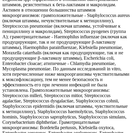
штаммов, резистентных к бета-лактамам и макролидам.
Активен в отношении большинства штаммов
микроорганизмов: грамположительные - Staphylococcus aureus
(включая штаммы, нечувствительные к метициллину),
Streptococcus pneumoniae (включая штаммы, устойчивые к
пенициллину и макролидам), Streptococcus pyogenes (группа
А); грамотрицательные - Haemophilus influenzae (включая как
продуцирующие, так и не продуцирующие β-лактамазу
штаммы), Haemophilus parainfluenzae, Klebsiella pneumoniae,
Moraxella catarrhalis (включая как продуцирующие, так и не
продуцирующие β-лактамазу штаммы), Escherichia coli,
Enterobacter cloacae; атипичные - Chlamydia pneumoniae,
Mycoplasma pneumoniae. По данным исследований in vitro,
хотя перечисленные ниже микроорганизмы чувствительными
к моксифлоксацину, тем не менее безопасность и
эффективность его при лечении инфекций не была
установлена. Грамположительные микроорганизмы:
Streptococcus milleri, Streptococcus mitior, Streptococcus
agalactiae, Streptococcus dysgalactiae, Staphylococcus cohnii,
Staphylococcus epidermidis (включая штаммы, чувствительные
к метициллину), Staphylococcus haemolyticus, Staphylococcus
hominis, Staphylococcus saprophyticus, Staphylococcus simulans,
Corynebacterium diphtheriae. Грамотрицательные
микроорганизмы: Bordetella pertussis, Klebsiella oxytoca,
Enterobacter aerogenes, Enterobacter agglomerans, Enterobacter