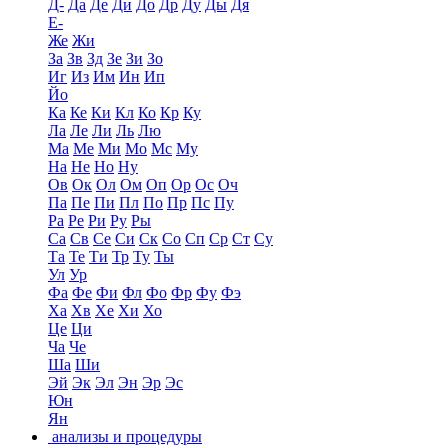
Д-
Да
Де
Ди
До
Др
Ду
Ды
Дя
Е-
Же
Жи
За
Зв
Зд
Зе
Зи
Зо
Иг
Из
Им
Ин
Ип
Йо
Ка
Ке
Ки
Кл
Ко
Кр
Ку
Ла
Ле
Ли
Ль
Лю
Ма
Ме
Ми
Мо
Мс
Му
На
Не
Но
Ну
Ов
Ок
Ол
Ом
Оп
Ор
Ос
Оч
Па
Пе
Пи
Пл
По
Пр
Пс
Пу
Ра
Ре
Ри
Ру
Ры
Са
Св
Се
Си
Ск
Со
Сп
Ср
Ст
Су
Та
Те
Ти
Тр
Ту
Ты
Ул
Ур
Фа
Фе
Фи
Фл
Фо
Фр
Фу
Фэ
Ха
Хв
Хе
Хи
Хо
Це
Ци
Ча
Че
Ша
Ши
Эй
Эк
Эл
Эн
Эр
Эс
Юн
Ян
анализы и процедуры