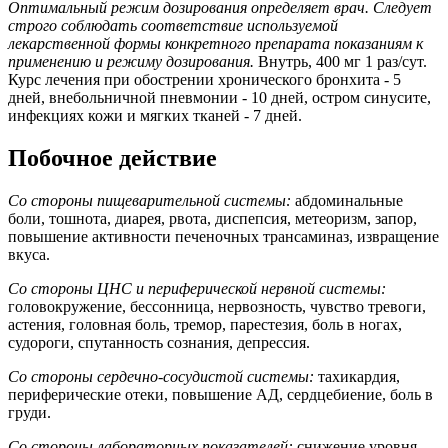
Оптимальный режим дозирования определяет врач. Следует
строго соблюдать соответствие используемой
лекарственной формы конкретного препарата показаниям к
применению и режиму дозирования.
Внутрь, 400 мг 1 раз/сут.
Курс лечения при обострении хронического бронхита - 5
дней, внебольничной пневмонии - 10 дней, остром синусите,
инфекциях кожи и мягких тканей - 7 дней.
Побочное действие
Со стороны пищеварительной системы:
абдоминальные
боли, тошнота, диарея, рвота, диспепсия, метеоризм, запор,
повышение активности печеночных трансаминаз, извращение
вкуса.
Со стороны ЦНС и периферической нервной системы:
головокружение, бессонница, нервозность, чувство тревоги,
астения, головная боль, тремор, парестезия, боль в ногах,
судороги, спутанность сознания, депрессия.
Со стороны сердечно-сосудистой системы:
тахикардия,
периферические отеки, повышение АД, сердцебиение, боль в
груди.
Со стороны лабораторных показателей:
снижение уровня