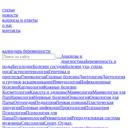
статьи
новости
вопросы и ответы
о нас
контакты
календарь беременности
Анализы и
диагностика
Беременность и
роды
Бесплодие
Болезни сосудов
Болезни уха, горла,
носа
Гастроэнтерология
Генетика и
прогнозы
Гинекология
Глазные болезни
Диетология
Диетология
и грудное вскармливание
Иммунология
Инфекционные
болезни
Кардиология
Кожные болезни
Косметология
Красота и здоровье
Маммология
Маммология для
Пап
Наркология
Нервные болезни
Онкология
Онкология для
Папы
Ортопедия
Педиатрия
Первая помощь
Пластическая
хирургия
Половые инфекции
Проктология
Психиатрия
Психология
Психология для
Папы
Пульмонология
Ревматология
Репродуктивная система
мужчины
Сексология
Спорт, Отдых,