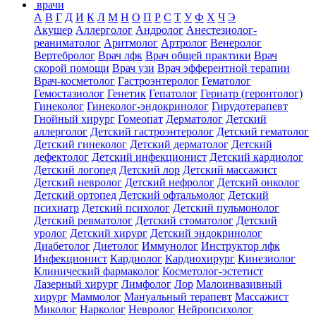
врачи
А
В
Г
Д
И
К
Л
М
Н
О
П
Р
С
Т
У
Ф
Х
Ч
Э
Акушер
Аллерголог
Андролог
Анестезиолог-
реаниматолог
Аритмолог
Артролог
Венеролог
Вертебролог
Врач лфк
Врач общей практики
Врач
скорой помощи
Врач узи
Врач эфферентной терапии
Врач-косметолог
Гастроэнтеролог
Гематолог
Гемостазиолог
Генетик
Гепатолог
Гериатр (геронтолог)
Гинеколог
Гинеколог-эндокринолог
Гирудотерапевт
Гнойный хирург
Гомеопат
Дерматолог
Детский
аллерголог
Детский гастроэнтеролог
Детский гематолог
Детский гинеколог
Детский дерматолог
Детский
дефектолог
Детский инфекционист
Детский кардиолог
Детский логопед
Детский лор
Детский массажист
Детский невролог
Детский нефролог
Детский онколог
Детский ортопед
Детский офтальмолог
Детский
психиатр
Детский психолог
Детский пульмонолог
Детский ревматолог
Детский стоматолог
Детский
уролог
Детский хирург
Детский эндокринолог
Диабетолог
Диетолог
Иммунолог
Инструктор лфк
Инфекционист
Кардиолог
Кардиохирург
Кинезиолог
Клинический фармаколог
Косметолог-эстетист
Лазерный хирург
Лимфолог
Лор
Малоинвазивный
хирург
Маммолог
Мануальный терапевт
Массажист
Миколог
Нарколог
Невролог
Нейропсихолог