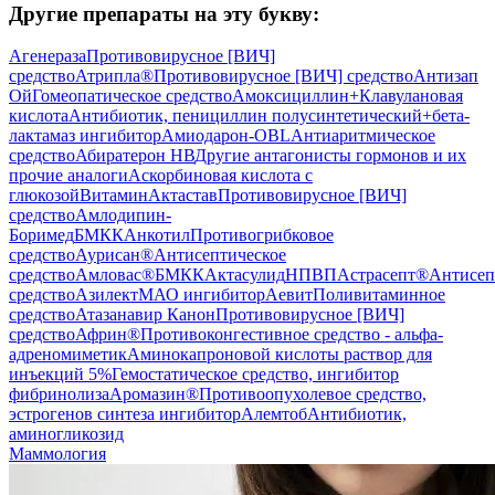
Другие препараты на эту букву:
Агенераза
Противовирусное [ВИЧ]
средство
Атрипла®
Противовирусное [ВИЧ] средство
Антизап
Ой
Гомеопатическое средство
Амоксициллин+Клавулановая
кислота
Антибиотик, пенициллин полусинтетический+бета-
лактамаз ингибитор
Амиодарон-OBL
Антиаритмическое
средство
Абиратерон НВ
Другие антагонисты гормонов и их
прочие аналоги
Аскорбиновая кислота с
глюкозой
Витамин
Актастав
Противовирусное [ВИЧ]
средство
Амлодипин-
Боримед
БМКК
Анкотил
Противогрибковое
средство
Аурисан®
Антисептическое
средство
Амловас®
БМКК
Актасулид
НПВП
Астрасепт®
Антисеп
средство
Азилект
МАО ингибитор
Аевит
Поливитаминное
средство
Атазанавир Канон
Противовирусное [ВИЧ]
средство
Африн®
Противоконгестивное средство - альфа-
адреномиметик
Аминокапроновой кислоты раствор для
инъекций 5%
Гемостатическое средство, ингибитор
фибринолиза
Аромазин®
Противоопухолевое средство,
эстрогенов синтеза ингибитор
Алемтоб
Антибиотик,
аминогликозид
Маммология