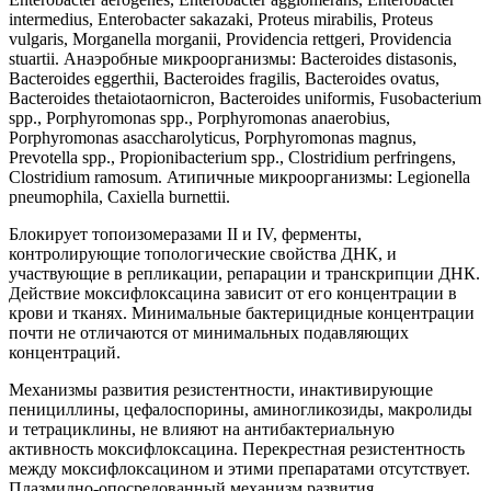
intermedius, Enterobacter sakazaki, Proteus mirabilis, Proteus
vulgaris, Morganella morganii, Providencia rettgeri, Providencia
stuartii. Анаэробные микроорганизмы: Bacteroides distasonis,
Bacteroides eggerthii, Bacteroides fragilis, Bacteroides ovatus,
Bacteroides thetaiotaornicron, Bacteroides uniformis, Fusobacterium
spp., Porphyromonas spp., Porphyromonas anaerobius,
Porphyromonas asaccharolyticus, Porphyromonas magnus,
Prevotella spp., Propionibacterium spp., Clostridium perfringens,
Clostridium ramosum. Атипичные микроорганизмы: Legionella
pneumophila, Caxiella burnettii.
Блокирует топоизомеразами II и IV, ферменты,
контролирующие топологические свойства ДНК, и
участвующие в репликации, репарации и транскрипции ДНК.
Действие моксифлоксацина зависит от его концентрации в
крови и тканях. Минимальные бактерицидные концентрации
почти не отличаются от минимальных подавляющих
концентраций.
Механизмы развития резистентности, инактивирующие
пенициллины, цефалоспорины, аминогликозиды, макролиды
и тетрациклины, не влияют на антибактериальную
активность моксифлоксацина. Перекрестная резистентность
между моксифлоксацином и этими препаратами отсутствует.
Плазмидно-опосредованный механизм развития