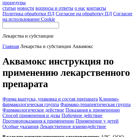
процедуры
статьи
новости
вопросы и ответы
о нас
контакты
Политика обработки ПД
Согласие на обработку ПД
Согласие
на использование Cookie
Лекарства и субстанции
Главная
Лекарства и субстанции
Аквамокс
Аквамокс инструкция по
применению лекарственного
препарата
Форма выпуска, упаковка и состав препарата
Клинико-
фармакологическая группа
Фармако-терапевтическая группа
Фармакологическое действие
Показания к применению
Способ применения и дозы
Побочное действие
Противопоказания к применению
Применение у детей
Особые указания
Лекарственное взаимодействие
Владелец регистрационного удостоверения:
АРС, ООО