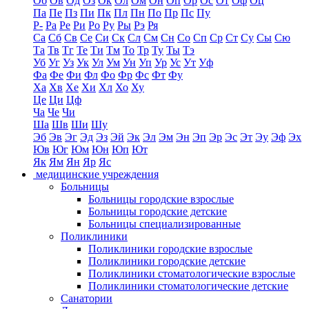
Об
Ов
Од
Оз
Ок
Ол
Ом
Он
Оп
Ор
Ос
От
Оф
Оц
Па
Пе
Пз
Пи
Пк
Пл
Пн
По
Пр
Пс
Пу
Р-
Ра
Ре
Ри
Ро
Ру
Ры
Рэ
Ря
Са
Сб
Св
Се
Си
Ск
Сл
См
Сн
Со
Сп
Ср
Ст
Су
Сы
Сю
Та
Тв
Тг
Те
Ти
Тм
То
Тр
Ту
Ты
Тэ
Уб
Уг
Уз
Ук
Ул
Ум
Ун
Уп
Ур
Ус
Ут
Уф
Фа
Фе
Фи
Фл
Фо
Фр
Фс
Фт
Фу
Ха
Хв
Хе
Хи
Хл
Хо
Ху
Це
Ци
Цф
Ча
Че
Чи
Ша
Шв
Ши
Шу
Эб
Эв
Эг
Эд
Эз
Эй
Эк
Эл
Эм
Эн
Эп
Эр
Эс
Эт
Эу
Эф
Эх
Юв
Юг
Юм
Юн
Юп
Ют
Як
Ям
Ян
Яр
Яс
медицинские учреждения
Больницы
Больницы городские взрослые
Больницы городские детские
Больницы специализированные
Поликлиники
Поликлиники городские взрослые
Поликлиники городские детские
Поликлиники стоматологические взрослые
Поликлиники стоматологические детские
Санатории