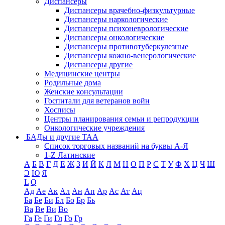
Диспансеры
Диспансеры врачебно-физкультурные
Диспансеры наркологические
Диспансеры психоневрологические
Диспансеры онкологические
Диспансеры противотуберкулезные
Диспансеры кожно-венерологические
Диспансеры другие
Медицинские центры
Родильные дома
Женские консультации
Госпитали для ветеранов войн
Хосписы
Центры планирования семьи и репродукции
Онкологические учреждения
БАДы и другие ТАА
Список торговых названий на буквы А-Я
1-Z Латинские
А
Б
В
Г
Д
Е
Ж
З
И
Й
К
Л
М
Н
О
П
Р
С
Т
У
Ф
Х
Ц
Ч
Ш
Э
Ю
Я
L
Q
Ад
Ае
Ак
Ал
Ан
Ап
Ар
Ас
Ат
Ац
Ба
Бе
Би
Бл
Бо
Бр
Бь
Ва
Ве
Ви
Во
Га
Ге
Ги
Гл
Го
Гр