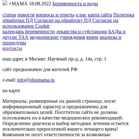
+МАМА 18.08.2022
Беременность и роды
статьи
новости
вопросы и ответы
о нас
карта сайта
Политика
обработки ПД
Согласие на обработку ПД
Согласие на
использование Cookie
календарь беременности
лекарства и субстанции
БАДы и
другие ТАА
медицинские учреждения
врачи
анализы и
процедуры
контакты
наш адрес в Москве: Научный пр-д, д. 14а, стр. 1
сайт предназначен для жителей РФ
e-mail:
info@plusmama.ru
на карте
Материалы, размещенные на данной странице, носят
информационный характер и предназначены для
образовательных целей. Посетители сайта не должны
использовать их в качестве медицинских рекомендаций.
Определение диагноза и выбор методики лечения остается
исключительно прерогативой вашего лечащего врача!
Компания не несет ответственности за возможные