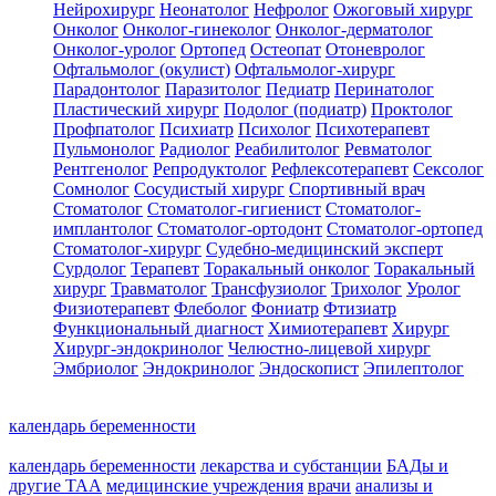
Нейрохирург
Неонатолог
Нефролог
Ожоговый хирург
Онколог
Онколог-гинеколог
Онколог-дерматолог
Онколог-уролог
Ортопед
Остеопат
Отоневролог
Офтальмолог (окулист)
Офтальмолог-хирург
Парадонтолог
Паразитолог
Педиатр
Перинатолог
Пластический хирург
Подолог (подиатр)
Проктолог
Профпатолог
Психиатр
Психолог
Психотерапевт
Пульмонолог
Радиолог
Реабилитолог
Ревматолог
Рентгенолог
Репродуктолог
Рефлексотерапевт
Сексолог
Сомнолог
Сосудистый хирург
Спортивный врач
Стоматолог
Стоматолог-гигиенист
Стоматолог-
имплантолог
Стоматолог-ортодонт
Стоматолог-ортопед
Стоматолог-хирург
Судебно-медицинский эксперт
Сурдолог
Терапевт
Торакальный онколог
Торакальный
хирург
Травматолог
Трансфузиолог
Трихолог
Уролог
Физиотерапевт
Флеболог
Фониатр
Фтизиатр
Функциональный диагност
Химиотерапевт
Хирург
Хирург-эндокринолог
Челюстно-лицевой хирург
Эмбриолог
Эндокринолог
Эндоскопист
Эпилептолог
календарь беременности
календарь беременности
лекарства и субстанции
БАДы и
другие ТАА
медицинские учреждения
врачи
анализы и