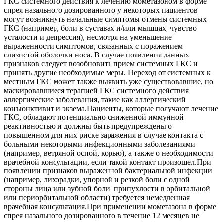
ГКС системного действия к лечению мометазоном в форме
спрея назального дозированного у некоторых пациентов
могут возникнуть начальные симптомы отмены системных
ГКС (например, боли в суставах и/или мышцах, чувство
усталости и депрессия), несмотря на уменьшение
выраженности симптомов, связанных с поражением
слизистой оболочки носа. В случае появления данных
признаков следует возобновить прием системных ГКС и
принять другие необходимые меры. Переход от системных к
местным ГКС может также выявить уже существовавшие, но
маскировавшиеся терапией ГКС системного действия
аллергические заболевания, такие как аллергический
конъюнктивит и экзема.Пациенты, которые получают лечение
ГКС, обладают потенциально сниженной иммунной
реактивностью и должны быть предупреждены о
повышенном для них риске заражения в случае контакта с
больными некоторыми инфекционными заболеваниями
(например, ветряной оспой, корью), а также о необходимости
врачебной консультации, если такой контакт произошел.При
появлении признаков выраженной бактериальной инфекции
(например, лихорадки, упорной и резкой боли с одной
стороны лица или зубной боли, припухлости в орбитальной
или периорбитальной области) требуется немедленная
врачебная консультация.При применении мометазона в форме
спрея назального дозированного в течение 12 месяцев не