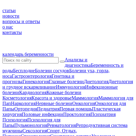
статьи
новости
вопросы и ответы
о нас
контакты
календарь беременности
Анализы и
диагностика
Беременность и
роды
Бесплодие
Болезни сосудов
Болезни уха, горла,
носа
Гастроэнтерология
Генетика и
прогнозы
Гинекология
Глазные болезни
Диетология
Диетология
и грудное вскармливание
Иммунология
Инфекционные
болезни
Кардиология
Кожные болезни
Косметология
Красота и здоровье
Маммология
Маммология для
Пап
Наркология
Нервные болезни
Онкология
Онкология для
Папы
Ортопедия
Педиатрия
Первая помощь
Пластическая
хирургия
Половые инфекции
Проктология
Психиатрия
Психология
Психология для
Папы
Пульмонология
Ревматология
Репродуктивная система
мужчины
Сексология
Спорт, Отдых,