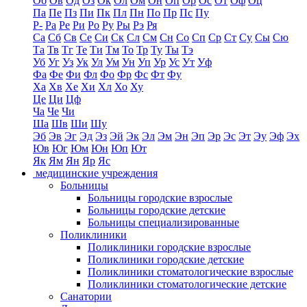
Об
Ов
Од
Оз
Ок
Ол
Ом
Он
Оп
Ор
Ос
От
Оф
Оц
Па
Пе
Пз
Пи
Пк
Пл
Пн
По
Пр
Пс
Пу
Р-
Ра
Ре
Ри
Ро
Ру
Ры
Рэ
Ря
Са
Сб
Св
Се
Си
Ск
Сл
См
Сн
Со
Сп
Ср
Ст
Су
Сы
Сю
Та
Тв
Тг
Те
Ти
Тм
То
Тр
Ту
Ты
Тэ
Уб
Уг
Уз
Ук
Ул
Ум
Ун
Уп
Ур
Ус
Ут
Уф
Фа
Фе
Фи
Фл
Фо
Фр
Фс
Фт
Фу
Ха
Хв
Хе
Хи
Хл
Хо
Ху
Це
Ци
Цф
Ча
Че
Чи
Ша
Шв
Ши
Шу
Эб
Эв
Эг
Эд
Эз
Эй
Эк
Эл
Эм
Эн
Эп
Эр
Эс
Эт
Эу
Эф
Эх
Юв
Юг
Юм
Юн
Юп
Ют
Як
Ям
Ян
Яр
Яс
медицинские учреждения
Больницы
Больницы городские взрослые
Больницы городские детские
Больницы специализированные
Поликлиники
Поликлиники городские взрослые
Поликлиники городские детские
Поликлиники стоматологические взрослые
Поликлиники стоматологические детские
Санатории