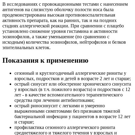
В исследованиях с провокационными тестами с нанесением
антигенов на слизистую оболочку полости носа была
продемонстрирована высокая противовоспалительная
активность препарата, как на ранних, так и на поздних
стадиях аллергической реакции. При сравнении с плацебо
установлено снижение уровня гистамина и активности
эозинофилов, а также уменьшение (по сравнению с
исходным) количества эозинофилов, нейтрофилов и белков
эпителиальных клеток.
Показания к применению
сезонный и круглогодичный аллергические риниты у
взрослых, подростков и детей в возрасте 2 лет и старше;
острый синусит или обострение хронического синусита
у взрослых (в т.ч. пожилого возраста) и подростков с 12
лет - в качестве вспомогательного терапевтического
средства при лечении антибиотиками;
острый риносинусит с легкими и умеренно
выраженными симптомами без признаков тяжелой
бактериальной инфекции у пациентов в возрасте 12 лет
и старше;
профилактика сезонного аллергического ринита
среднетяжелого и тяжелого течения у взрослых и