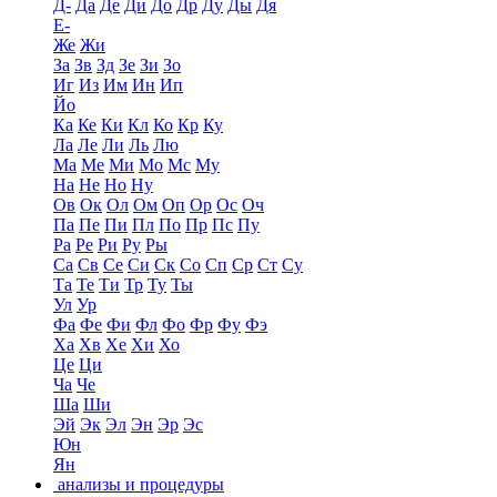
Д-
Да
Де
Ди
До
Др
Ду
Ды
Дя
Е-
Же
Жи
За
Зв
Зд
Зе
Зи
Зо
Иг
Из
Им
Ин
Ип
Йо
Ка
Ке
Ки
Кл
Ко
Кр
Ку
Ла
Ле
Ли
Ль
Лю
Ма
Ме
Ми
Мо
Мс
Му
На
Не
Но
Ну
Ов
Ок
Ол
Ом
Оп
Ор
Ос
Оч
Па
Пе
Пи
Пл
По
Пр
Пс
Пу
Ра
Ре
Ри
Ру
Ры
Са
Св
Се
Си
Ск
Со
Сп
Ср
Ст
Су
Та
Те
Ти
Тр
Ту
Ты
Ул
Ур
Фа
Фе
Фи
Фл
Фо
Фр
Фу
Фэ
Ха
Хв
Хе
Хи
Хо
Це
Ци
Ча
Че
Ша
Ши
Эй
Эк
Эл
Эн
Эр
Эс
Юн
Ян
анализы и процедуры