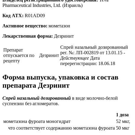
Pharmaceutical Industries, Ltd. (Израиль)
Код ATX:
R01AD09
Активное вещество:
мометазон
Лекарственная форма:
Дезринит
Спрей назальный дозированный
Препарат
рег. №: ЛП-002819 от 13.01.15
-
отпускается по
Дезринит
Действующее
Дата
рецепту
перерегистрации: 18.06.18
Форма выпуска, упаковка и состав
препарата Дезринит
Спрей назальный дозированный
в виде молочно-белой
суспензии без агломератов.
1 доза
мометазона фуроата моногидрат
52 мкг,
что соответствует содержанию мометазона фуроата
50 мкг