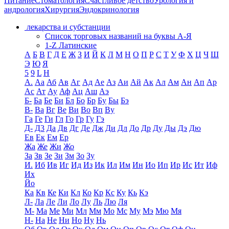
Питание
Стоматология
Счастливое детство
Урология и
андрология
Хирургия
Эндокринология
лекарства и субстанции
Список торговых названий на буквы А-Я
1-Z Латинские
А
Б
В
Г
Д
Е
Ж
З
И
Й
К
Л
М
Н
О
П
Р
С
Т
У
Ф
Х
Ц
Ч
Ш
Э
Ю
Я
5
9
L
H
А.
Аа
Аб
Ав
Аг
Ад
Ае
Аз
Аи
Ай
Ак
Ал
Ам
Ан
Ап
Ар
Ас
Ат
Ау
Аф
Ац
Аш
Аэ
Б-
Ба
Бе
Би
Бл
Бо
Бр
Бу
Бы
Бэ
В-
Ва
Вг
Ве
Ви
Во
Вп
Ву
Га
Ге
Ги
Гл
Го
Гр
Гу
Гэ
Д-
Д3
Да
Дв
Дг
Де
Дж
Ди
Дл
До
Др
Ду
Ды
Дэ
Дю
Ев
Ек
Ем
Ер
Жа
Же
Жи
Жо
За
Зв
Зе
Зи
Зм
Зо
Зу
И.
Иб
Ив
Иг
Ид
Из
Ик
Ил
Им
Ин
Ио
Ип
Ир
Ис
Ит
Иф
Их
Йо
Ка
Кв
Ке
Ки
Кл
Ко
Кр
Кс
Ку
Кь
Кэ
Л-
Ла
Ле
Ли
Ло
Лу
Ль
Лю
Ля
М-
Ма
Ме
Ми
Мл
Мм
Мо
Мс
Му
Мэ
Мю
Мя
Н-
На
Не
Ни
Но
Ну
Нь