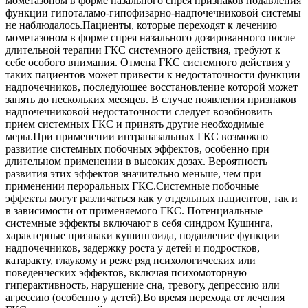
мометазоном в форме назального спрея признаков подавления
функции гипоталамо-гипофизарно-надпочечниковой системы
не наблюдалось.Пациенты, которые переходят к лечению
мометазоном в форме спрея назального дозированного после
длительной терапии ГКС системного действия, требуют к
себе особого внимания. Отмена ГКС системного действия у
таких пациентов может привести к недостаточности функции
надпочечников, последующее восстановление которой может
занять до нескольких месяцев. В случае появления признаков
надпочечниковой недостаточности следует возобновить
прием системных ГКС и принять другие необходимые
меры.При применении интраназальных ГКС возможно
развитие системных побочных эффектов, особенно при
длительном применении в высоких дозах. Вероятность
развития этих эффектов значительно меньше, чем при
применении пероральных ГКС.Системные побочные
эффекты могут различаться как у отдельных пациентов, так и
в зависимости от применяемого ГКС. Потенциальные
системные эффекты включают в себя синдром Кушинга,
характерные признаки кушингоида, подавление функции
надпочечников, задержку роста у детей и подростков,
катаракту, глаукому и реже ряд психологических или
поведенческих эффектов, включая психомоторную
гиперактивность, нарушение сна, тревогу, депрессию или
агрессию (особенно у детей).Во время перехода от лечения