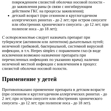
повреждением слизистой оболочки носовой полости -
до заживления раны (в связи с ингибирующим
действием ГКС на процессы заживления);
детский возраст (при сезонном и круглогодичном
аллергических ринитах - до 2 лет; при остром синусите
или обострениях хронического синусита - до 12 лет; при
полипозе носа - до 18 лет);
С осторожностью
следует назначать препарат при
туберкулезе (активном или латентном) дыхательных путей;
нелеченой грибковой, бактериальной, системной вирусной
инфекции, в т.ч. Herpes simplex с поражением глаз (в виде
исключения возможно назначение препарата при
перечисленных инфекциях по указанию врача); наличии
нелеченой местной инфекции с вовлечением в процесс
слизистой оболочки носовой полости.
Применение у детей
Противопоказано применение препарата в детском возрасте
(при сезонном и круглогодичном аллергических ринитах - до
2 лет; при остром синусите или обострениях хронического
синусита - до 12 лет; при полипозе носа - до 18 лет).