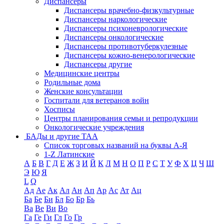
Диспансеры
Диспансеры врачебно-физкультурные
Диспансеры наркологические
Диспансеры психоневрологические
Диспансеры онкологические
Диспансеры противотуберкулезные
Диспансеры кожно-венерологические
Диспансеры другие
Медицинские центры
Родильные дома
Женские консультации
Госпитали для ветеранов войн
Хосписы
Центры планирования семьи и репродукции
Онкологические учреждения
БАДы и другие ТАА
Список торговых названий на буквы А-Я
1-Z Латинские
А
Б
В
Г
Д
Е
Ж
З
И
Й
К
Л
М
Н
О
П
Р
С
Т
У
Ф
Х
Ц
Ч
Ш
Э
Ю
Я
L
Q
Ад
Ае
Ак
Ал
Ан
Ап
Ар
Ас
Ат
Ац
Ба
Бе
Би
Бл
Бо
Бр
Бь
Ва
Ве
Ви
Во
Га
Ге
Ги
Гл
Го
Гр