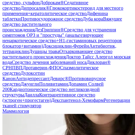
средство, сульфон
Доброкам®
Седативное
средство
Дипросалик®
Глюкокортикостероид для местного
применения+кератолитическое средство
Дифенина
таблетки
Противосудорожное средство
Дуба кора
Вяжущее
средство растительного
происхождения
ДезГриппин®
Средство для устранения
симптомов ОРЗ и "простуды" (анальгезирующее
ненаркотическое средство+H1-гистаминовых рецепторов
блокатор+витамин)
Доксициклин-Ферейн
Антибиотик,
тетрациклин
Душицы трава
Отхаркивающее средство
растительного происхождения
Доктор Тайсс Алергол морская
вода
Средство лечения заболеваний носа
Диклоран®
СР
НПВП
Дротаверин-ФПО
Спазмолитическое
средство
Дулоксетин
Канон
Антидепрессант
Девирс®
Противовирусное
средство
Джунгли
Поливитамин
Допамин Солвей
200
Кардиотоническое средство негликозидной
структуры
Даилла
Контрацептивное средство
(эстроген+прогестаген)
Декспантенол-Хемофарм
Регенерации
тканей стимулятор
Маммология