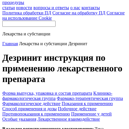
процедуры
статьи
новости
вопросы и ответы
о нас
контакты
Политика обработки ПД
Согласие на обработку ПД
Согласие
на использование Cookie
Лекарства и субстанции
Главная
Лекарства и субстанции
Дезринит
Дезринит инструкция по
применению лекарственного
препарата
Форма выпуска, упаковка и состав препарата
Клинико-
фармакологическая группа
Фармако-терапевтическая группа
Фармакологическое действие
Показания к применению
Способ применения и дозы
Побочное действие
Противопоказания к применению
Применение у детей
Особые указания
Лекарственное взаимодействие
Владелец регистрационного удостоверения:
Teva