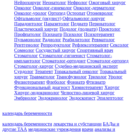
Нейрохирург
Неонатолог
Нефролог
Ожоговый хирург
Онколог
Онколог-гинеколог
Онколог-дерматолог
Онколог-уролог
Ортопед
Остеопат
Отоневролог
Офтальмолог (окулист)
Офтальмолог-хирург
Парадонтолог
Паразитолог
Педиатр
Перинатолог
Пластический хирург
Подолог (подиатр)
Проктолог
Профпатолог
Психиатр
Психолог
Психотерапевт
Пульмонолог
Радиолог
Реабилитолог
Ревматолог
Рентгенолог
Репродуктолог
Рефлексотерапевт
Сексолог
Сомнолог
Сосудистый хирург
Спортивный врач
Стоматолог
Стоматолог-гигиенист
Стоматолог-
имплантолог
Стоматолог-ортодонт
Стоматолог-ортопед
Стоматолог-хирург
Судебно-медицинский эксперт
Сурдолог
Терапевт
Торакальный онколог
Торакальный
хирург
Травматолог
Трансфузиолог
Трихолог
Уролог
Физиотерапевт
Флеболог
Фониатр
Фтизиатр
Функциональный диагност
Химиотерапевт
Хирург
Хирург-эндокринолог
Челюстно-лицевой хирург
Эмбриолог
Эндокринолог
Эндоскопист
Эпилептолог
календарь беременности
календарь беременности
лекарства и субстанции
БАДы и
другие ТАА
медицинские учреждения
врачи
анализы и