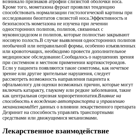
возникало признаков атрофии слизистой оболочки носа.
Кроме того, мометазона фуроат проявлял тенденцию
способствовать нормализации гистологической картины при
исследовании биоптатов слизистой носа.Эффективность и
безопасность мометазона не изучена при лечении
односторонних полипов, полипов, связанных с
муковисцидозом и полипов, которые полностью закрывают
носовую полость.В случае выявления односторонних полипов
необычной или неправильной формы, особенно изъязвленных
или кровоточащих, необходимо провести дополнительное
медицинское обследование.Сообщалось о нарушениях зрения
при системном и местном применении кортикостероидов.
Если у пациента появляются такие симптомы, как нечеткое
зрение или другие зрительные нарушения, следует
рассмотреть возможность направления пациента к
офтальмологу для оценки возможных причин, которые могут
включать катаракту, глаукому или редкие заболевания, такие
как центральная серозная хориоретинопатия.
Влияние на
способность к вождению автотранспорта и управлению
механизмами
Нет данных о влиянии лекарственного препарата
Дезринит на способность управлять транспортными
средствами или движущимися механизмами.
Лекарственное взаимодействие