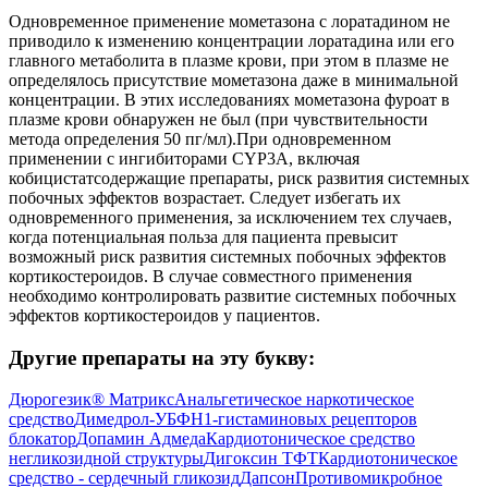
Одновременное применение мометазона с лоратадином не
приводило к изменению концентрации лоратадина или его
главного метаболита в плазме крови, при этом в плазме не
определялось присутствие мометазона даже в минимальной
концентрации. В этих исследованиях мометазона фуроат в
плазме крови обнаружен не был (при чувствительности
метода определения 50 пг/мл).При одновременном
применении с ингибиторами CYP3A, включая
кобицистатсодержащие препараты, риск развития системных
побочных эффектов возрастает. Следует избегать их
одновременного применения, за исключением тех случаев,
когда потенциальная польза для пациента превысит
возможный риск развития системных побочных эффектов
кортикостероидов. В случае совместного применения
необходимо контролировать развитие системных побочных
эффектов кортикостероидов у пациентов.
Другие препараты на эту букву:
Дюрогезик® Матрикс
Анальгетическое наркотическое
средство
Димедрол-УБФ
H1-гистаминовых рецепторов
блокатор
Допамин Адмеда
Кардиотоническое средство
негликозидной структуры
Дигоксин ТФТ
Кардиотоническое
средство - сердечный гликозид
Дапсон
Противомикробное