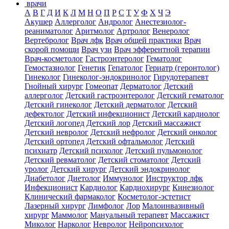
врачи
А
В
Г
Д
И
К
Л
М
Н
О
П
Р
С
Т
У
Ф
Х
Ч
Э
Акушер
Аллерголог
Андролог
Анестезиолог-
реаниматолог
Аритмолог
Артролог
Венеролог
Вертебролог
Врач лфк
Врач общей практики
Врач
скорой помощи
Врач узи
Врач эфферентной терапии
Врач-косметолог
Гастроэнтеролог
Гематолог
Гемостазиолог
Генетик
Гепатолог
Гериатр (геронтолог)
Гинеколог
Гинеколог-эндокринолог
Гирудотерапевт
Гнойный хирург
Гомеопат
Дерматолог
Детский
аллерголог
Детский гастроэнтеролог
Детский гематолог
Детский гинеколог
Детский дерматолог
Детский
дефектолог
Детский инфекционист
Детский кардиолог
Детский логопед
Детский лор
Детский массажист
Детский невролог
Детский нефролог
Детский онколог
Детский ортопед
Детский офтальмолог
Детский
психиатр
Детский психолог
Детский пульмонолог
Детский ревматолог
Детский стоматолог
Детский
уролог
Детский хирург
Детский эндокринолог
Диабетолог
Диетолог
Иммунолог
Инструктор лфк
Инфекционист
Кардиолог
Кардиохирург
Кинезиолог
Клинический фармаколог
Косметолог-эстетист
Лазерный хирург
Лимфолог
Лор
Малоинвазивный
хирург
Маммолог
Мануальный терапевт
Массажист
Миколог
Нарколог
Невролог
Нейропсихолог