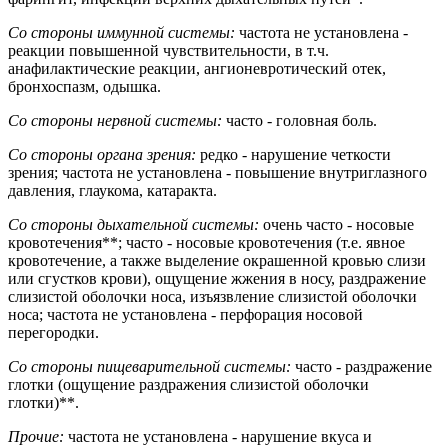
Со стороны иммунной системы:
частота не установлена -
реакции повышенной чувствительности, в т.ч.
анафилактические реакции, ангионевротический отек,
бронхоспазм, одышка.
Со стороны нервной системы:
часто - головная боль.
Со стороны органа зрения:
редко - нарушение четкости
зрения; частота не установлена - повышение внутриглазного
давления, глаукома, катаракта.
Со стороны дыхательной системы:
очень часто - носовые
кровотечения**; часто - носовые кровотечения (т.е. явное
кровотечение, а также выделение окрашенной кровью слизи
или сгустков крови), ощущение жжения в носу, раздражение
слизистой оболочки носа, изъязвление слизистой оболочки
носа; частота не установлена - перфорация носовой
перегородки.
Со стороны пищеварительной системы:
часто - раздражение
глотки (ощущение раздражения слизистой оболочки
глотки)**.
Прочие:
частота не установлена - нарушение вкуса и