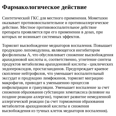
Фармакологическое действие
Синтетический ГКС для местного применения. Мометазон
оказывает противовоспалительное и противоаллергическое
действие. Местное противовоспалительное действие
препарата проявляется при его применении в дозах, при
которых не возникает системных эффектов.
Тормозит высвобождение медиаторов воспаления. Повышает
продукцию липомодулина, являющегося ингибитором
фосфолипазы А, что обусловливает снижение высвобождения
арахидоновой кислоты и, соответственно, угнетение синтеза
продуктов метаболизма арахидоновой кислоты - циклических
эндопероксидов, простагландинов. Предупреждает краевое
скопление нейтрофилов, что уменьшает воспалительный
экссудат и продукцию лимфокинов, тормозит миграцию
макрофагов, приводит к уменьшению процессов
инфильтрации и грануляции. Уменьшает воспаление за счет
снижения образования субстанции хемотаксиса (влияние на
поздние реакции аллергии), тормозит развитие немедленной
аллергической реакции (за счет торможения образования
метаболитов арахидоновой кислоты и снижения
высвобождения из тучных клеток медиаторов воспаления).