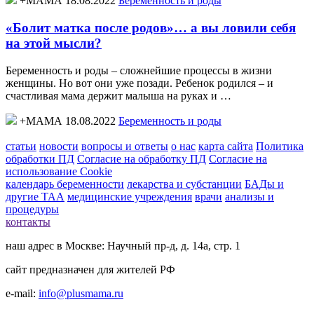
+МАМА 18.08.2022
Беременность и роды
«Болит матка после родов»… а вы ловили себя
на этой мысли?
Беременность и роды – сложнейшие процессы в жизни
женщины. Но вот они уже позади. Ребенок родился – и
счастливая мама держит малыша на руках и …
+МАМА 18.08.2022
Беременность и роды
статьи
новости
вопросы и ответы
о нас
карта сайта
Политика
обработки ПД
Согласие на обработку ПД
Согласие на
использование Cookie
календарь беременности
лекарства и субстанции
БАДы и
другие ТАА
медицинские учреждения
врачи
анализы и
процедуры
контакты
наш адрес в Москве: Научный пр-д, д. 14а, стр. 1
сайт предназначен для жителей РФ
e-mail:
info@plusmama.ru