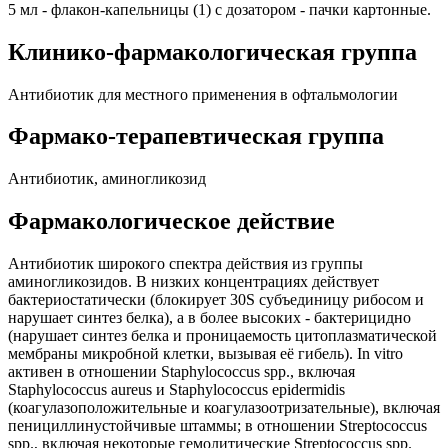
5 мл - флакон-капельницы (1) с дозатором - пачки картонные.
Клинико-фармакологическая группа
Антибиотик для местного применения в офтальмологии
Фармако-терапевтическая группа
Антибиотик, аминогликозид
Фармакологическое действие
Антибиотик широкого спектра действия из группы
аминогликозидов. В низких концентрациях действует
бактериостатически (блокирует 30S субъединицу рибосом и
нарушает синтез белка), а в более высоких - бактерицидно
(нарушает синтез белка и проницаемость цитоплазматической
мембраны микробной клетки, вызывая её гибель). In vitro
активен в отношении Staphylococcus spp., включая
Staphylococcus aureus и Staphylococcus epidermidis
(коагулазоположительные и коагулазоотризательные), включая
пенициллинустойчивые штаммы; в отношении Streptococcus
spp., включая некоторые гемолитические Streptococcus spp.