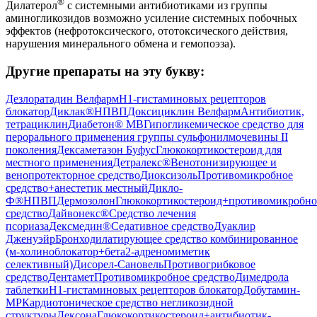
®
Дилатерол
с системными антибиотиками из группы
аминогликозидов возможно усиление системных побочных
эффектов (нефротоксического, ототоксического действия,
нарушения минерального обмена и гемопоэза).
Другие препараты на эту букву:
Дезлоратадин Велфарм
H1-гистаминовых рецепторов
блокатор
Диклак®
НПВП
Доксициклин Велфарм
Антибиотик,
тетрациклин
Диабетон® МВ
Гипогликемическое средство для
перорального применения группы сульфонилмочевины II
поколения
Дексаметазон Буфус
Глюкокортикостероид для
местного применения
Детралекс®
Венотонизирующее и
венопротекторное средство
Диоксизоль
Противомикробное
средство+анестетик местный
Дикло-
Ф®
НПВП
Дермозолон
Глюкокортикостероид+противомикробно
средство
Дайвонекс®
Средство лечения
псориаза
Дексмедин®
Седативное средство
Дуаклир
Дженуэйр
Бронходилатирующее средство комбинированное
(м-холиноблокатор+бета2-адреномиметик
селективный)
Дисорел-Сановель
Противогрибковое
средство
Дентамет
Противомикробное средство
Димедрола
таблетки
H1-гистаминовых рецепторов блокатор
Добутамин-
МР
Кардиотоническое средство негликозидной
структуры
Дексона
Глюкокортикостероид+антибиотик-