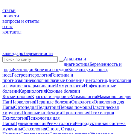
статьи
новости
вопросы и ответы
о нас
контакты
календарь беременности
Анализы и
диагностика
Беременность и
роды
Бесплодие
Болезни сосудов
Болезни уха, горла,
носа
Гастроэнтерология
Генетика и
прогнозы
Гинекология
Глазные болезни
Диетология
Диетология
и грудное вскармливание
Иммунология
Инфекционные
болезни
Кардиология
Кожные болезни
Косметология
Красота и здоровье
Маммология
Маммология для
Пап
Наркология
Нервные болезни
Онкология
Онкология для
Папы
Ортопедия
Педиатрия
Первая помощь
Пластическая
хирургия
Половые инфекции
Проктология
Психиатрия
Психология
Психология для
Папы
Пульмонология
Ревматология
Репродуктивная система
мужчины
Сексология
Спорт, Отдых,