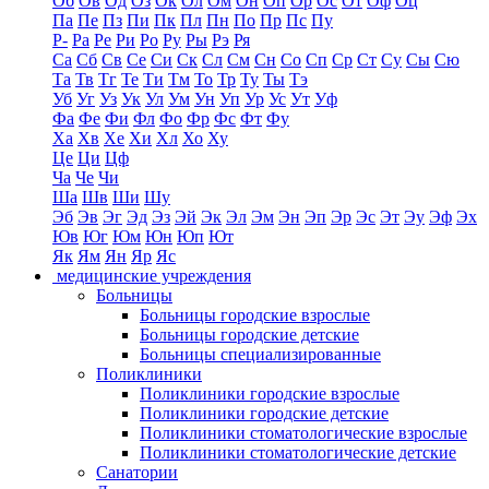
Об
Ов
Од
Оз
Ок
Ол
Ом
Он
Оп
Ор
Ос
От
Оф
Оц
Па
Пе
Пз
Пи
Пк
Пл
Пн
По
Пр
Пс
Пу
Р-
Ра
Ре
Ри
Ро
Ру
Ры
Рэ
Ря
Са
Сб
Св
Се
Си
Ск
Сл
См
Сн
Со
Сп
Ср
Ст
Су
Сы
Сю
Та
Тв
Тг
Те
Ти
Тм
То
Тр
Ту
Ты
Тэ
Уб
Уг
Уз
Ук
Ул
Ум
Ун
Уп
Ур
Ус
Ут
Уф
Фа
Фе
Фи
Фл
Фо
Фр
Фс
Фт
Фу
Ха
Хв
Хе
Хи
Хл
Хо
Ху
Це
Ци
Цф
Ча
Че
Чи
Ша
Шв
Ши
Шу
Эб
Эв
Эг
Эд
Эз
Эй
Эк
Эл
Эм
Эн
Эп
Эр
Эс
Эт
Эу
Эф
Эх
Юв
Юг
Юм
Юн
Юп
Ют
Як
Ям
Ян
Яр
Яс
медицинские учреждения
Больницы
Больницы городские взрослые
Больницы городские детские
Больницы специализированные
Поликлиники
Поликлиники городские взрослые
Поликлиники городские детские
Поликлиники стоматологические взрослые
Поликлиники стоматологические детские
Санатории