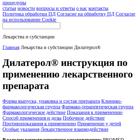
процедуры
статьи
новости
вопросы и ответы
о нас
контакты
Политика обработки ПД
Согласие на обработку ПД
Согласие
на использование Cookie
Лекарства и субстанции
Главная
Лекарства и субстанции
Дилатерол®
Дилатерол® инструкция по
применению лекарственного
препарата
Форма выпуска, упаковка и состав препарата
Клинико-
фармакологическая группа
Фармако-терапевтическая группа
Фармакологическое действие
Показания к применению
Способ применения и дозы
Побочное действие
Противопоказания к применению
Применение у детей
Особые указания
Лекарственное взаимодействие
Владелец регистрационного удостоверения:
PROMED