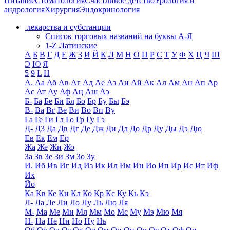
Питание
Стоматология
Счастливое детство
Урология и
андрология
Хирургия
Эндокринология
лекарства и субстанции
Список торговых названий на буквы А-Я
1-Z Латинские
А
Б
В
Г
Д
Е
Ж
З
И
Й
К
Л
М
Н
О
П
Р
С
Т
У
Ф
Х
Ц
Ч
Ш
Э
Ю
Я
5
9
L
H
А.
Аа
Аб
Ав
Аг
Ад
Ае
Аз
Аи
Ай
Ак
Ал
Ам
Ан
Ап
Ар
Ас
Ат
Ау
Аф
Ац
Аш
Аэ
Б-
Ба
Бе
Би
Бл
Бо
Бр
Бу
Бы
Бэ
В-
Ва
Вг
Ве
Ви
Во
Вп
Ву
Га
Ге
Ги
Гл
Го
Гр
Гу
Гэ
Д-
Д3
Да
Дв
Дг
Де
Дж
Ди
Дл
До
Др
Ду
Ды
Дэ
Дю
Ев
Ек
Ем
Ер
Жа
Же
Жи
Жо
За
Зв
Зе
Зи
Зм
Зо
Зу
И.
Иб
Ив
Иг
Ид
Из
Ик
Ил
Им
Ин
Ио
Ип
Ир
Ис
Ит
Иф
Их
Йо
Ка
Кв
Ке
Ки
Кл
Ко
Кр
Кс
Ку
Кь
Кэ
Л-
Ла
Ле
Ли
Ло
Лу
Ль
Лю
Ля
М-
Ма
Ме
Ми
Мл
Мм
Мо
Мс
Му
Мэ
Мю
Мя
Н-
На
Не
Ни
Но
Ну
Нь