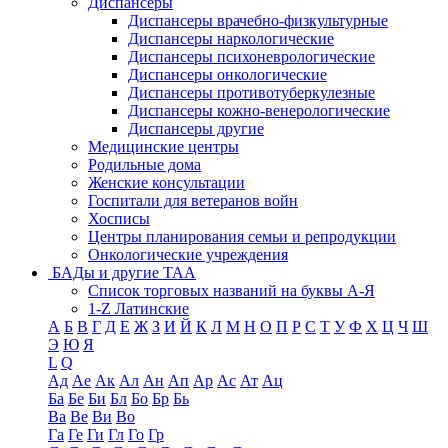
Диспансеры
Диспансеры врачебно-физкультурные
Диспансеры наркологические
Диспансеры психоневрологические
Диспансеры онкологические
Диспансеры противотуберкулезные
Диспансеры кожно-венерологические
Диспансеры другие
Медицинские центры
Родильные дома
Женские консультации
Госпитали для ветеранов войн
Хосписы
Центры планирования семьи и репродукции
Онкологические учреждения
БАДы и другие ТАА
Список торговых названий на буквы А-Я
1-Z Латинские
А
Б
В
Г
Д
Е
Ж
З
И
Й
К
Л
М
Н
О
П
Р
С
Т
У
Ф
Х
Ц
Ч
Ш
Э
Ю
Я
L
Q
Ад
Ае
Ак
Ал
Ан
Ап
Ар
Ас
Ат
Ац
Ба
Бе
Би
Бл
Бо
Бр
Бь
Ва
Ве
Ви
Во
Га
Ге
Ги
Гл
Го
Гр