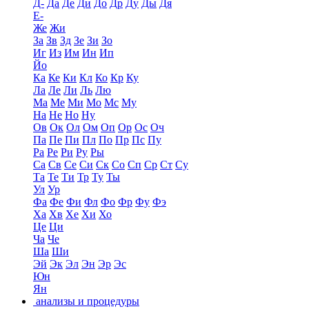
Д-
Да
Де
Ди
До
Др
Ду
Ды
Дя
Е-
Же
Жи
За
Зв
Зд
Зе
Зи
Зо
Иг
Из
Им
Ин
Ип
Йо
Ка
Ке
Ки
Кл
Ко
Кр
Ку
Ла
Ле
Ли
Ль
Лю
Ма
Ме
Ми
Мо
Мс
Му
На
Не
Но
Ну
Ов
Ок
Ол
Ом
Оп
Ор
Ос
Оч
Па
Пе
Пи
Пл
По
Пр
Пс
Пу
Ра
Ре
Ри
Ру
Ры
Са
Св
Се
Си
Ск
Со
Сп
Ср
Ст
Су
Та
Те
Ти
Тр
Ту
Ты
Ул
Ур
Фа
Фе
Фи
Фл
Фо
Фр
Фу
Фэ
Ха
Хв
Хе
Хи
Хо
Це
Ци
Ча
Че
Ша
Ши
Эй
Эк
Эл
Эн
Эр
Эс
Юн
Ян
анализы и процедуры