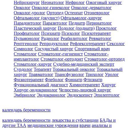
Нейрохирург
Неонатолог
Нефролог
Ожоговый хирург
Онколог
Онколог-гинеколог
Онколог-дерматолог
Онколог-уролог
Ортопед
Остеопат
Отоневролог
Офтальмолог (окулист)
Офтальмолог-хирург
Парадонтолог
Паразитолог
Педиатр
Перинатолог
Пластический хирург
Подолог (подиатр)
Проктолог
Профпатолог
Психиатр
Психолог
Психотерапевт
Пульмонолог
Радиолог
Реабилитолог
Ревматолог
Рентгенолог
Репродуктолог
Рефлексотерапевт
Сексолог
Сомнолог
Сосудистый хирург
Спортивный врач
Стоматолог
Стоматолог-гигиенист
Стоматолог-
имплантолог
Стоматолог-ортодонт
Стоматолог-ортопед
Стоматолог-хирург
Судебно-медицинский эксперт
Сурдолог
Терапевт
Торакальный онколог
Торакальный
хирург
Травматолог
Трансфузиолог
Трихолог
Уролог
Физиотерапевт
Флеболог
Фониатр
Фтизиатр
Функциональный диагност
Химиотерапевт
Хирург
Хирург-эндокринолог
Челюстно-лицевой хирург
Эмбриолог
Эндокринолог
Эндоскопист
Эпилептолог
календарь беременности
календарь беременности
лекарства и субстанции
БАДы и
другие ТАА
медицинские учреждения
врачи
анализы и