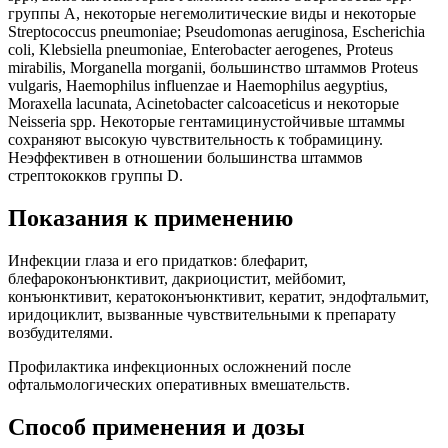
группы А, некоторые негемолитические виды и некоторые
Streptococcus pneumoniae; Pseudomonas aeruginosa, Escherichia
coli, Klebsiella pneumoniae, Enterobacter aerogenes, Proteus
mirabilis, Morganella morganii, большинство штаммов Proteus
vulgaris, Haemophilus influenzae и Haemophilus aegyptius,
Moraxella lacunata, Acinetobacter calcoaceticus и некоторые
Neisseria spp. Некоторые гентамицинустойчивые штаммы
сохраняют высокую чувствительность к тобрамицину.
Неэффективен в отношении большинства штаммов
стрептококков группы D.
Показания к применению
Инфекции глаза и его придатков: блефарит,
блефароконъюнктивит, дакриоцистит, мейбомит,
конъюнктивит, кератоконъюнктивит, кератит, эндофтальмит,
иридоциклит, вызванные чувствительными к препарату
возбудителями.
Профилактика инфекционных осложнений после
офтальмологических оперативных вмешательств.
Способ применения и дозы