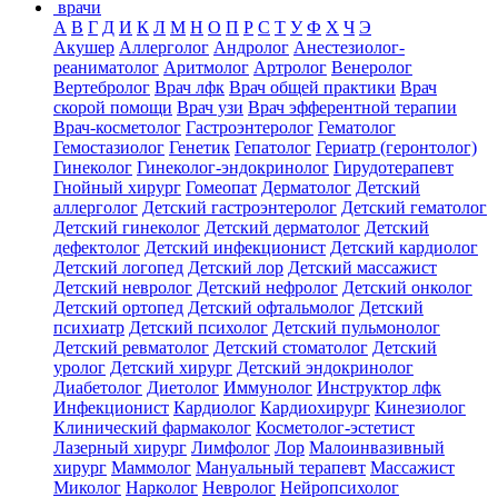
врачи
А
В
Г
Д
И
К
Л
М
Н
О
П
Р
С
Т
У
Ф
Х
Ч
Э
Акушер
Аллерголог
Андролог
Анестезиолог-
реаниматолог
Аритмолог
Артролог
Венеролог
Вертебролог
Врач лфк
Врач общей практики
Врач
скорой помощи
Врач узи
Врач эфферентной терапии
Врач-косметолог
Гастроэнтеролог
Гематолог
Гемостазиолог
Генетик
Гепатолог
Гериатр (геронтолог)
Гинеколог
Гинеколог-эндокринолог
Гирудотерапевт
Гнойный хирург
Гомеопат
Дерматолог
Детский
аллерголог
Детский гастроэнтеролог
Детский гематолог
Детский гинеколог
Детский дерматолог
Детский
дефектолог
Детский инфекционист
Детский кардиолог
Детский логопед
Детский лор
Детский массажист
Детский невролог
Детский нефролог
Детский онколог
Детский ортопед
Детский офтальмолог
Детский
психиатр
Детский психолог
Детский пульмонолог
Детский ревматолог
Детский стоматолог
Детский
уролог
Детский хирург
Детский эндокринолог
Диабетолог
Диетолог
Иммунолог
Инструктор лфк
Инфекционист
Кардиолог
Кардиохирург
Кинезиолог
Клинический фармаколог
Косметолог-эстетист
Лазерный хирург
Лимфолог
Лор
Малоинвазивный
хирург
Маммолог
Мануальный терапевт
Массажист
Миколог
Нарколог
Невролог
Нейропсихолог