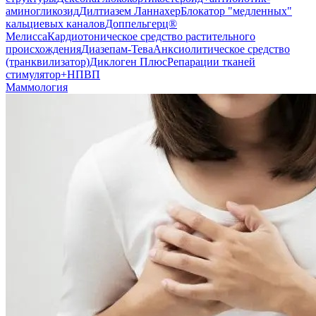
аминогликозид
Дилтиазем Ланнахер
Блокатор "медленных"
кальциевых каналов
Доппельгерц®
Мелисса
Кардиотоническое средство растительного
происхождения
Диазепам-Тева
Анксиолитическое средство
(транквилизатор)
Диклоген Плюс
Репарации тканей
стимулятор+НПВП
Маммология