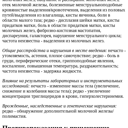
отек молочной железы, болезненные менструальноподобные
кровянистые выделения/кровотечения, выделения из половых
путей/выделения из влагалища, кисты яичника, боли в
области малого таза; редко - дисплазия шейки матки, кисты
придатков матки, боль в области придатков матки, кисты
молочных желез, фиброзно-кистозная мастопатия,
диспареуния, галакторея, нарушение менструального цикла;
частота неизвестна - выделения из молочных желез.
Общие расстройства и нарушения в месте введения:
нечасто -
утомляемость, астения, плохое самочувствие; редко - боль в
груди, периферические отеки, гриппоподобные явления,
воспаление, повышенная температура, раздражительность;
частота неизвестна - задержка жидкости.
Влияние на результаты лабораторных и инструментальных
исследований:
нечасто - изменение массы тела (увеличение,
снижение и колебания массы тела); редко - увеличение
концентрации триглицеридов в крови, гиперхолестеринемия.
Врожденные, наследственные и генетические нарушения:
редко - обнаружение дополнительной молочной железы/
полимастия.