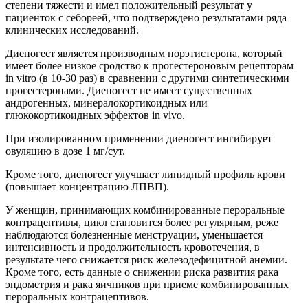
степени тяжести и имел положительный результат у
пациенток с себореей, что подтверждено результатами ряда
клинических исследований.
Диеногест является производным норэтистерона, который
имеет более низкое сродство к прогестероновым рецепторам
in vitro (в 10-30 раз) в сравнении с другими синтетическими
прогестеронами. Диеногест не имеет существенных
андрогенных, минералокортикоидных или
глюкокортикоидных эффектов in vivo.
При изолированном применении диеногест ингибирует
овуляцию в дозе 1 мг/сут.
Кроме того, диеногест улучшает липидный профиль крови
(повышает концентрацию ЛПВП).
У женщин, принимающих комбинированные пероральные
контрацептивы, цикл становится более регулярным, реже
наблюдаются болезненные менструации, уменьшается
интенсивность и продолжительность кровотечения, в
результате чего снижается риск железодефицитной анемии.
Кроме того, есть данные о снижении риска развития рака
эндометрия и рака яичников при приеме комбинированных
пероральных контрацептивов.