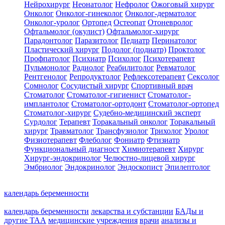
Нейрохирург
Неонатолог
Нефролог
Ожоговый хирург
Онколог
Онколог-гинеколог
Онколог-дерматолог
Онколог-уролог
Ортопед
Остеопат
Отоневролог
Офтальмолог (окулист)
Офтальмолог-хирург
Парадонтолог
Паразитолог
Педиатр
Перинатолог
Пластический хирург
Подолог (подиатр)
Проктолог
Профпатолог
Психиатр
Психолог
Психотерапевт
Пульмонолог
Радиолог
Реабилитолог
Ревматолог
Рентгенолог
Репродуктолог
Рефлексотерапевт
Сексолог
Сомнолог
Сосудистый хирург
Спортивный врач
Стоматолог
Стоматолог-гигиенист
Стоматолог-
имплантолог
Стоматолог-ортодонт
Стоматолог-ортопед
Стоматолог-хирург
Судебно-медицинский эксперт
Сурдолог
Терапевт
Торакальный онколог
Торакальный
хирург
Травматолог
Трансфузиолог
Трихолог
Уролог
Физиотерапевт
Флеболог
Фониатр
Фтизиатр
Функциональный диагност
Химиотерапевт
Хирург
Хирург-эндокринолог
Челюстно-лицевой хирург
Эмбриолог
Эндокринолог
Эндоскопист
Эпилептолог
календарь беременности
календарь беременности
лекарства и субстанции
БАДы и
другие ТАА
медицинские учреждения
врачи
анализы и