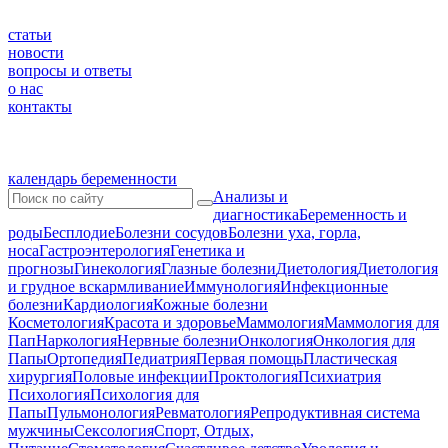
статьи
новости
вопросы и ответы
о нас
контакты
календарь беременности
Анализы и
диагностика
Беременность и
роды
Бесплодие
Болезни сосудов
Болезни уха, горла,
носа
Гастроэнтерология
Генетика и
прогнозы
Гинекология
Глазные болезни
Диетология
Диетология
и грудное вскармливание
Иммунология
Инфекционные
болезни
Кардиология
Кожные болезни
Косметология
Красота и здоровье
Маммология
Маммология для
Пап
Наркология
Нервные болезни
Онкология
Онкология для
Папы
Ортопедия
Педиатрия
Первая помощь
Пластическая
хирургия
Половые инфекции
Проктология
Психиатрия
Психология
Психология для
Папы
Пульмонология
Ревматология
Репродуктивная система
мужчины
Сексология
Спорт, Отдых,