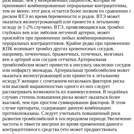
раза выше, чем у небеременных пациенток, которые не
принимают комбинированные пероральные контрацептивы,
тем не менее, этот риск остается более низким по сравнению с
риском ВТЭ во время беременности и родов. ВТЭ может
оказаться жизнеугрожающей или привести к летальному
исходу (в 1-2% случаев). ВТЭ, проявляющаяся как тромбоз
глубоких вен или эмболия легочной артерии, может
произойти при применении любых комбинированных
пероральных контрацептивов. Крайне редко при применении
КПК возникает тромбоз других кровеносных сосудов,
например, печеночных, брыжеечных, почечных, мозговых
вен и артерий или сосудов сетчатки.Артериальная
тромбоэмболия может привести к инсульту, окклюзии сосудов
или инфаркту миокарда. Артериальная тромбоэмболия может
оказаться жизнеугрожающей или привести к летальному
исходу.У женщин с сочетанием нескольких факторов риска
или высокой выраженностью одного из них следует
рассматривать возможность их взаимоусиления. В подобных
случаях степень повышения риска может оказаться более
высокой, чем при простом суммировании факторов. В этом
случае препараты, содержащие данную комбинацию
противопоказаны. Следует учитывать повышенный риск
развития тромбоэмболий в послеродовом периоде.Увеличение
частоты и тяжести мигрени во время применения данного
контрацептивного средства (что может предшествовать