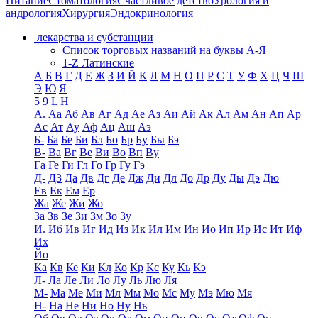
Питание
Стоматология
Счастливое детство
Урология и
андрология
Хирургия
Эндокринология
лекарства и субстанции
Список торговых названий на буквы А-Я
1-Z Латинские
А
Б
В
Г
Д
Е
Ж
З
И
Й
К
Л
М
Н
О
П
Р
С
Т
У
Ф
Х
Ц
Ч
Ш
Э
Ю
Я
5
9
L
H
А.
Аа
Аб
Ав
Аг
Ад
Ае
Аз
Аи
Ай
Ак
Ал
Ам
Ан
Ап
Ар
Ас
Ат
Ау
Аф
Ац
Аш
Аэ
Б-
Ба
Бе
Би
Бл
Бо
Бр
Бу
Бы
Бэ
В-
Ва
Вг
Ве
Ви
Во
Вп
Ву
Га
Ге
Ги
Гл
Го
Гр
Гу
Гэ
Д-
Д3
Да
Дв
Дг
Де
Дж
Ди
Дл
До
Др
Ду
Ды
Дэ
Дю
Ев
Ек
Ем
Ер
Жа
Же
Жи
Жо
За
Зв
Зе
Зи
Зм
Зо
Зу
И.
Иб
Ив
Иг
Ид
Из
Ик
Ил
Им
Ин
Ио
Ип
Ир
Ис
Ит
Иф
Их
Йо
Ка
Кв
Ке
Ки
Кл
Ко
Кр
Кс
Ку
Кь
Кэ
Л-
Ла
Ле
Ли
Ло
Лу
Ль
Лю
Ля
М-
Ма
Ме
Ми
Мл
Мм
Мо
Мс
Му
Мэ
Мю
Мя
Н-
На
Не
Ни
Но
Ну
Нь