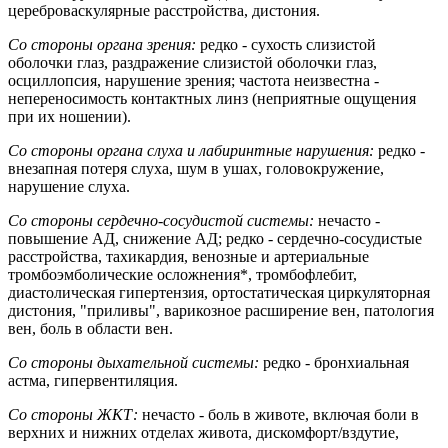
цереброваскулярные расстройства, дистония.
Со стороны органа зрения:
редко - сухость слизистой
оболочки глаз, раздражение слизистой оболочки глаз,
осциллопсия, нарушение зрения; частота неизвестна -
непереносимость контактных линз (неприятные ощущения
при их ношении).
Со стороны органа слуха и лабиринтные нарушения:
редко -
внезапная потеря слуха, шум в ушах, головокружение,
нарушение слуха.
Со стороны сердечно-сосудистой системы:
нечасто -
повышение АД, снижение АД; редко - сердечно-сосудистые
расстройства, тахикардия, венозные и артериальные
тромбоэмболические осложнения*, тромбофлебит,
диастолическая гипертензия, ортостатическая циркуляторная
дистония, "приливы", варикозное расширение вен, патология
вен, боль в области вен.
Со стороны дыхательной системы:
редко - бронхиальная
астма, гипервентиляция.
Со стороны ЖКТ:
нечасто - боль в животе, включая боли в
верхних и нижних отделах живота, дискомфорт/вздутие,