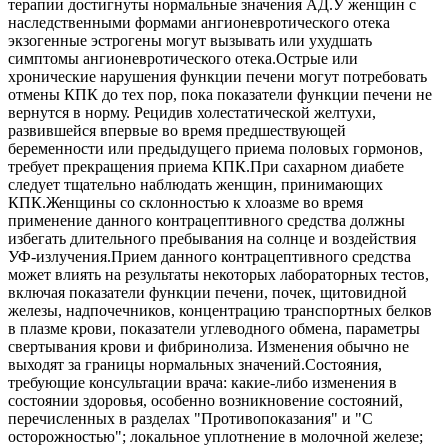
терапии достигнуты нормальные значения АД.У женщин с
наследственными формами ангионевротического отека
экзогенные эстрогены могут вызывать или ухудшать
симптомы ангионевротического отека.Острые или
хронические нарушения функции печени могут потребовать
отмены КПК до тех пор, пока показатели функции печени не
вернутся в норму. Рецидив холестатической желтухи,
развившейся впервые во время предшествующей
беременности или предыдущего приема половых гормонов,
требует прекращения приема КПК.При сахарном диабете
следует тщательно наблюдать женщин, принимающих
КПК.Женщины со склонностью к хлоазме во время
применение данного контрацептивного средства должны
избегать длительного пребывания на солнце и воздействия
УФ-излучения.Прием данного контрацептивного средства
может влиять на результаты некоторых лабораторных тестов,
включая показатели функции печени, почек, щитовидной
железы, надпочечников, концентрацию транспортных белков
в плазме крови, показатели углеводного обмена, параметры
свертывания крови и фибринолиза. Изменения обычно не
выходят за границы нормальных значений.Состояния,
требующие консультации врача: какие-либо изменения в
состоянии здоровья, особенно возникновение состояний,
перечисленных в разделах "Противопоказания" и "С
осторожностью"; локальное уплотнение в молочной железе;