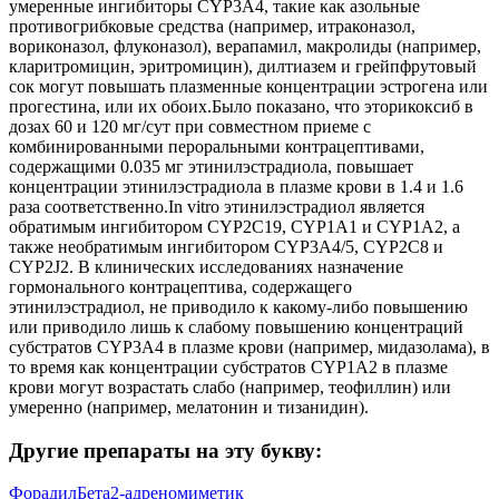
умеренные ингибиторы CYP3A4, такие как азольные
противогрибковые средства (например, итраконазол,
вориконазол, флуконазол), верапамил, макролиды (например,
кларитромицин, эритромицин), дилтиазем и грейпфрутовый
сок могут повышать плазменные концентрации эстрогена или
прогестина, или их обоих.Было показано, что эторикоксиб в
дозах 60 и 120 мг/сут при совместном приеме с
комбинированными пероральными контрацептивами,
содержащими 0.035 мг этинилэстрадиола, повышает
концентрации этинилэстрадиола в плазме крови в 1.4 и 1.6
раза соответственно.In vitro этинилэстрадиол является
обратимым ингибитором CYP2C19, CYP1A1 и CYP1A2, а
также необратимым ингибитором CYP3A4/5, CYP2C8 и
CYP2J2. В клинических исследованиях назначение
гормонального контрацептива, содержащего
этинилэстрадиол, не приводило к какому-либо повышению
или приводило лишь к слабому повышению концентраций
субстратов CYP3A4 в плазме крови (например, мидазолама), в
то время как концентрации субстратов CYP1A2 в плазме
крови могут возрастать слабо (например, теофиллин) или
умеренно (например, мелатонин и тизанидин).
Другие препараты на эту букву:
Форадил
Бета2-адреномиметик