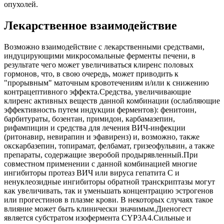
опухолей.
Лекарственное взаимодействие
Возможно взаимодействие с лекарственными средствами,
индуцирующими микросомальные ферменты печени, в
результате чего может увеличиваться клиренс половых
гормонов, что, в свою очередь, может приводить к
"прорывным" маточным кровотечениям и/или к снижению
контрацептивного эффекта.Средства, увеличивающие
клиренс активных веществ данной комбинации (ослабляющие
эффективность путем индукции ферментов): фенитоин,
барбитураты, бозентан, примидон, карбамазепин,
рифампицин и средства для лечения ВИЧ-инфекции
(ритонавир, невирапин и эфавиренз) и, возможно, также
окскарбазепин, топирамат, фелбамат, гризеофульвин, а также
препараты, содержащие зверобой продырявленный.При
совместном применении с данной комбинацией многие
ингибиторы протеаз ВИЧ или вируса гепатита С и
ненуклеозидные ингибиторы обратной транскриптазы могут
как увеличивать, так и уменьшать концентрацию эстрогенов
или прогестинов в плазме крови. В некоторых случаях такое
влияние может быть клинически значимым.Диеногест
является субстратом изофермента CYP3A4.Сильные и