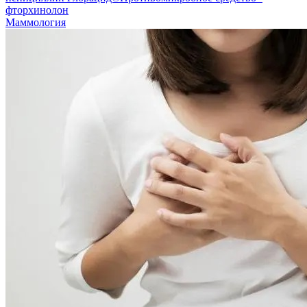
фторхинолон
Маммология