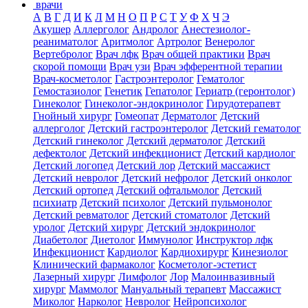
врачи
А
В
Г
Д
И
К
Л
М
Н
О
П
Р
С
Т
У
Ф
Х
Ч
Э
Акушер
Аллерголог
Андролог
Анестезиолог-
реаниматолог
Аритмолог
Артролог
Венеролог
Вертебролог
Врач лфк
Врач общей практики
Врач
скорой помощи
Врач узи
Врач эфферентной терапии
Врач-косметолог
Гастроэнтеролог
Гематолог
Гемостазиолог
Генетик
Гепатолог
Гериатр (геронтолог)
Гинеколог
Гинеколог-эндокринолог
Гирудотерапевт
Гнойный хирург
Гомеопат
Дерматолог
Детский
аллерголог
Детский гастроэнтеролог
Детский гематолог
Детский гинеколог
Детский дерматолог
Детский
дефектолог
Детский инфекционист
Детский кардиолог
Детский логопед
Детский лор
Детский массажист
Детский невролог
Детский нефролог
Детский онколог
Детский ортопед
Детский офтальмолог
Детский
психиатр
Детский психолог
Детский пульмонолог
Детский ревматолог
Детский стоматолог
Детский
уролог
Детский хирург
Детский эндокринолог
Диабетолог
Диетолог
Иммунолог
Инструктор лфк
Инфекционист
Кардиолог
Кардиохирург
Кинезиолог
Клинический фармаколог
Косметолог-эстетист
Лазерный хирург
Лимфолог
Лор
Малоинвазивный
хирург
Маммолог
Мануальный терапевт
Массажист
Миколог
Нарколог
Невролог
Нейропсихолог