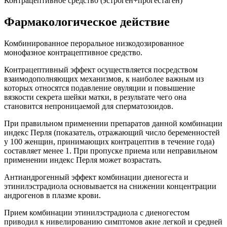
Контрацептивное средство (эстроген+прогестаген)
Фармакологическое действие
Комбинированное пероральное низкодозированное
монофазное контрацептивное средство.
Контрацептивный эффект осуществляется посредством
взаимодополняющих механизмов, к наиболее важным из
которых относятся подавление овуляции и повышение
вязкости секрета шейки матки, в результате чего она
становится непроницаемой для сперматозоидов.
При правильном применении препаратов данной комбинации
индекс Перля (показатель, отражающий число беременностей
у 100 женщин, принимающих контрацептив в течение года)
составляет менее 1. При пропуске приема или неправильном
применении индекс Перля может возрастать.
Антиандрогенный эффект комбинации диеногеста и
этинилэстрадиола основывается на снижении концентрации
андрогенов в плазме крови.
Прием комбинации этинилэстрадиола с диеногестом
приводил к нивелированию симптомов акне легкой и средней