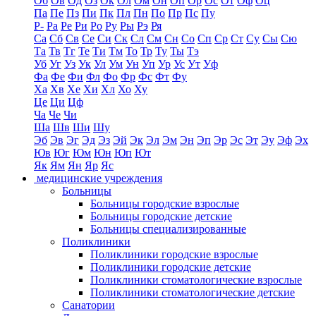
Об
Ов
Од
Оз
Ок
Ол
Ом
Он
Оп
Ор
Ос
От
Оф
Оц
Па
Пе
Пз
Пи
Пк
Пл
Пн
По
Пр
Пс
Пу
Р-
Ра
Ре
Ри
Ро
Ру
Ры
Рэ
Ря
Са
Сб
Св
Се
Си
Ск
Сл
См
Сн
Со
Сп
Ср
Ст
Су
Сы
Сю
Та
Тв
Тг
Те
Ти
Тм
То
Тр
Ту
Ты
Тэ
Уб
Уг
Уз
Ук
Ул
Ум
Ун
Уп
Ур
Ус
Ут
Уф
Фа
Фе
Фи
Фл
Фо
Фр
Фс
Фт
Фу
Ха
Хв
Хе
Хи
Хл
Хо
Ху
Це
Ци
Цф
Ча
Че
Чи
Ша
Шв
Ши
Шу
Эб
Эв
Эг
Эд
Эз
Эй
Эк
Эл
Эм
Эн
Эп
Эр
Эс
Эт
Эу
Эф
Эх
Юв
Юг
Юм
Юн
Юп
Ют
Як
Ям
Ян
Яр
Яс
медицинские учреждения
Больницы
Больницы городские взрослые
Больницы городские детские
Больницы специализированные
Поликлиники
Поликлиники городские взрослые
Поликлиники городские детские
Поликлиники стоматологические взрослые
Поликлиники стоматологические детские
Санатории