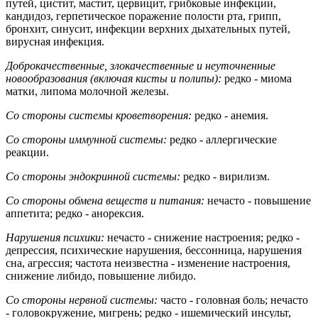
путей, цистит, мастит, цервицит, грибковые инфекции,
кандидоз, герпетическое поражение полости рта, грипп,
бронхит, синусит, инфекции верхних дыхательных путей,
вирусная инфекция.
Доброкачественные, злокачественные и неуточненные
новообразования (включая кисты и полипы):
редко - миома
матки, липома молочной железы.
Со стороны системы кроветворения:
редко - анемия.
Со стороны иммунной системы:
редко - аллергические
реакции.
Со стороны эндокринной системы:
редко - вирилизм.
Со стороны обмена веществ и питания:
нечасто - повышение
аппетита; редко - анорексия.
Нарушения психики:
нечасто - снижение настроения; редко -
депрессия, психические нарушения, бессонница, нарушения
сна, агрессия; частота неизвестна - изменение настроения,
снижение либидо, повышение либидо.
Со стороны нервной системы:
часто - головная боль; нечасто
- головокружение, мигрень; редко - ишемический инсульт,