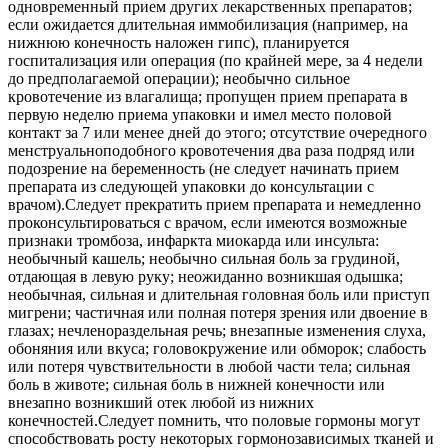
одновременный прием других лекарственных препаратов;
если ожидается длительная иммобилизация (например, на
нижнюю конечность наложен гипс), планируется
госпитализация или операция (по крайней мере, за 4 недели
до предполагаемой операции); необычно сильное
кровотечение из влагалища; пропущен прием препарата в
первую неделю приема упаковки и имел место половой
контакт за 7 или менее дней до этого; отсутствие очередного
менструальноподобного кровотечения два раза подряд или
подозрение на беременность (не следует начинать прием
препарата из следующей упаковки до консультации с
врачом).Следует прекратить прием препарата и немедленно
проконсультироваться с врачом, если имеются возможные
признаки тромбоза, инфаркта миокарда или инсульта:
необычный кашель; необычно сильная боль за грудиной,
отдающая в левую руку; неожиданно возникшая одышка;
необычная, сильная и длительная головная боль или приступ
мигрени; частичная или полная потеря зрения или двоение в
глазах; нечленораздельная речь; внезапные изменения слуха,
обоняния или вкуса; головокружение или обморок; слабость
или потеря чувствительности в любой части тела; сильная
боль в животе; сильная боль в нижней конечности или
внезапно возникший отек любой из нижних
конечностей.Cледует помнить, что половые гормоны могут
способствовать росту некоторых гормонозависимых тканей и