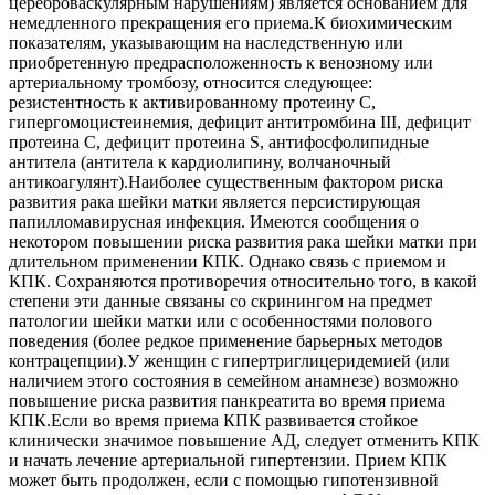
цереброваскулярным нарушениям) является основанием для
немедленного прекращения его приема.К биохимическим
показателям, указывающим на наследственную или
приобретенную предрасположенность к венозному или
артериальному тромбозу, относится следующее:
резистентность к активированному протеину С,
гипергомоцистеинемия, дефицит антитромбина III, дефицит
протеина С, дефицит протеина S, антифосфолипидные
антитела (антитела к кардиолипину, волчаночный
антикоагулянт).Наиболее существенным фактором риска
развития рака шейки матки является персистирующая
папилломавирусная инфекция. Имеются сообщения о
некотором повышении риска развития рака шейки матки при
длительном применении КПК. Однако связь с приемом и
КПК. Сохраняются противоречия относительно того, в какой
степени эти данные связаны со скринингом на предмет
патологии шейки матки или с особенностями полового
поведения (более редкое применение барьерных методов
контрацепции).У женщин с гипертриглицеридемией (или
наличием этого состояния в семейном анамнезе) возможно
повышение риска развития панкреатита во время приема
КПК.Если во время приема КПК развивается стойкое
клинически значимое повышение АД, следует отменить КПК
и начать лечение артериальной гипертензии. Прием КПК
может быть продолжен, если с помощью гипотензивной