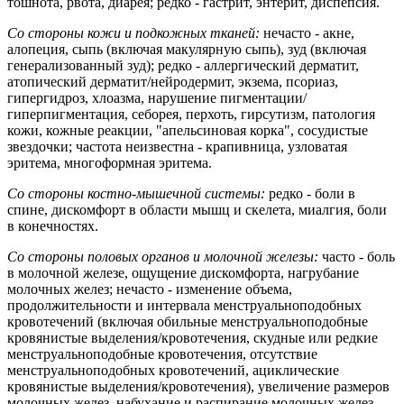
тошнота, рвота, диарея; редко - гастрит, энтерит, диспепсия.
Со стороны кожи и подкожных тканей:
нечасто - акне,
алопеция, сыпь (включая макулярную сыпь), зуд (включая
генерализованный зуд); редко - аллергический дерматит,
атопический дерматит/нейродермит, экзема, псориаз,
гипергидроз, хлоазма, нарушение пигментации/
гиперпигментация, себорея, перхоть, гирсутизм, патология
кожи, кожные реакции, "апельсиновая корка", сосудистые
звездочки; частота неизвестна - крапивница, узловатая
эритема, многоформная эритема.
Со стороны костно-мышечной системы:
редко - боли в
спине, дискомфорт в области мышц и скелета, миалгия, боли
в конечностях.
Со стороны половых органов и молочной железы:
часто - боль
в молочной железе, ощущение дискомфорта, нагрубание
молочных желез; нечасто - изменение объема,
продолжительности и интервала менструальноподобных
кровотечений (включая обильные менструальноподобные
кровянистые выделения/кровотечения, скудные или редкие
менструальноподобные кровотечения, отсутствие
менструальноподобных кровотечений, ациклические
кровянистые выделения/кровотечения), увеличение размеров
молочных желез, набухание и распирание молочных желез,