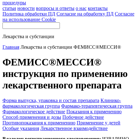
процедуры
статьи
новости
вопросы и ответы
о нас
контакты
Политика обработки ПД
Согласие на обработку ПД
Согласие
на использование Cookie
Лекарства и субстанции
Главная
Лекарства и субстанции
ФЕМИСС®МЕССИ®
ФЕМИСС®МЕССИ®
инструкция по применению
лекарственного препарата
Форма выпуска, упаковка и состав препарата
Клинико-
фармакологическая группа
Фармако-терапевтическая группа
Фармакологическое действие
Показания к применению
Способ применения и дозы
Побочное действие
Противопоказания к применению
Применение у детей
Особые указания
Лекарственное взаимодействие
Владелец регистрационного удостоверения:
ИЗВАРИНО