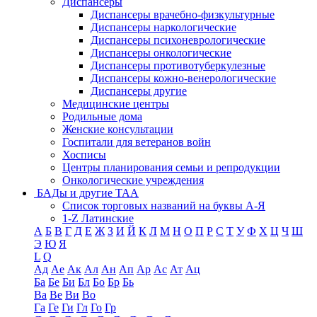
Диспансеры
Диспансеры врачебно-физкультурные
Диспансеры наркологические
Диспансеры психоневрологические
Диспансеры онкологические
Диспансеры противотуберкулезные
Диспансеры кожно-венерологические
Диспансеры другие
Медицинские центры
Родильные дома
Женские консультации
Госпитали для ветеранов войн
Хосписы
Центры планирования семьи и репродукции
Онкологические учреждения
БАДы и другие ТАА
Список торговых названий на буквы А-Я
1-Z Латинские
А
Б
В
Г
Д
Е
Ж
З
И
Й
К
Л
М
Н
О
П
Р
С
Т
У
Ф
Х
Ц
Ч
Ш
Э
Ю
Я
L
Q
Ад
Ае
Ак
Ал
Ан
Ап
Ар
Ас
Ат
Ац
Ба
Бе
Би
Бл
Бо
Бр
Бь
Ва
Ве
Ви
Во
Га
Ге
Ги
Гл
Го
Гр