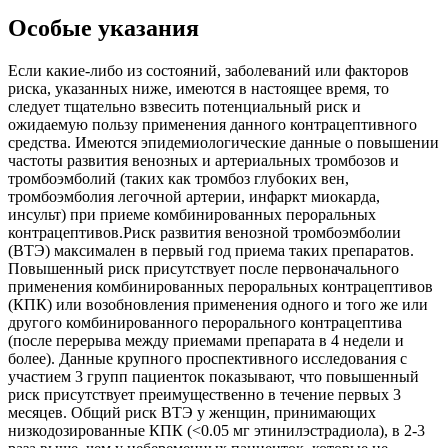
Особые указания
Если какие-либо из состояний, заболеваний или факторов
риска, указанных ниже, имеются в настоящее время, то
следует тщательно взвесить потенциальный риск и
ожидаемую пользу применения данного контрацептивного
средства. Имеются эпидемиологические данные о повышении
частоты развития венозных и артериальных тромбозов и
тромбоэмболий (таких как тромбоз глубоких вен,
тромбоэмболия легочной артерии, инфаркт миокарда,
инсульт) при приеме комбинированных пероральных
контрацептивов.Риск развития венозной тромбоэмболии
(ВТЭ) максимален в первый год приема таких препаратов.
Повышенный риск присутствует после первоначального
применения комбинированных пероральных контрацептивов
(КПК) или возобновления применения одного и того же или
другого комбинированного перорального контрацептива
(после перерыва между приемами препарата в 4 недели и
более). Данные крупного проспективного исследования с
участием 3 групп пациенток показывают, что повышенный
риск присутствует преимущественно в течение первых 3
месяцев. Общий риск ВТЭ у женщин, принимающих
низкодозированные КПК (<0.05 мг этинилэстрадиола), в 2-3