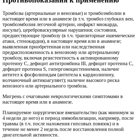
Противопоказания к применению
Тромбозы (артериальные и венозные) и тромбоэмболии в
настоящее время или в анамнезе (в т.ч. тромбоз глубоких вен,
тромбоэмболия легочной артерии, инфаркт миокарда,
инсульт), цереброваскулярные нарушения; состояния,
предшествующие тромбозу (в т.ч. транзиторные ишемические
атаки, стенокардия), в настоящее время или в анамнезе;
выявленная приобретенная или наследственная
предрасположенность к венозному или артериальному
тромбозу, включая резистентность к активированному
протеину С, дефицит антитромбина III, дефицит протеина С,
дефицит протеина S, гипергомоцистеинемия, наличие
антител к фосфолипидам (антитела к кардиолипину,
волчаночный антикоагулянт); наличие высокого риска
венозного или артериального тромбоза.
Мигрень с очаговыми неврологическими симптомами в
настоящее время или в анамнезе.
Планируемое хирургическое вмешательство (как минимум за
4 недели до него) и период иммобилизации, например, после
травмы (в т.ч. после наложения гипсовых повязок) и в
течение не менее 2 недель после восстановления полной
двигательной активности.