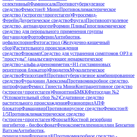
селективный
Фаминосалк
Противотуберкулезное
средство
Фемостон® Мини
Противоклимактерическое
средство (эстроген+прогестаген)
Фуросемид-
Ферейн
Диуретическое средство
Фругил
Противоопухолевое
средство, антиандроген
Формин Плива
Гипогликемическое
средство для перорального применения группы
бигуанидов
Фортоферин
Антибиотик,
цефалоспорин
Фитогастрол (Желудочно-кишечный
сбор)
Растительного происхождения
средство
Флюкомп
Средство для устранения симптомов ОРЗ и
"простуды" (анальгезирующее ненаркотическое
средство+альфа-адреномиметик+H1-гистаминовых
рецепторов блокатор)
Флюдитек
Муколитическое
средство
Фтизоэтам®
Противотуберкулезное комбинированное
средство
Фурадонин Авексима
Противомикробное средство,
нитрофуран
Фемисс Гинеста Мини
Контрацептивное средство
(эстроген+прогестаген)
Финоптин
БМКК
Фитоседан №2
(Успокоительный сбор №2)
Седативное средство
растительного происхождения
Фозиноприл
АПФ
блокатор
Фамацивир
Противовирусное средство
Фемостон®
1/5
Противоклимактерическое средство
(эстроген+прогестаген)
Фороза®
Костной резорбции
ингибитор - бисфосфонат
Феноксиметилпенициллин Бензатин
Ватхэм
Антибиотик,
пенициллин
Флорацид®
Противомикробное средство -