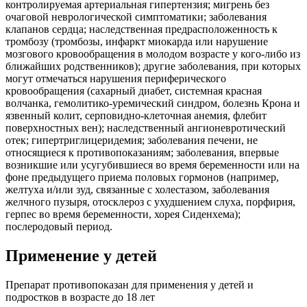
контролируемая артериальная гипертензия; мигрень без
очаговой неврологической симптоматики; заболевания
клапанов сердца; наследственная предрасположенность к
тромбозу (тромбозы, инфаркт миокарда или нарушение
мозгового кровообращения в молодом возрасте у кого-либо из
ближайших родственников); другие заболевания, при которых
могут отмечаться нарушения периферического
кровообращения (сахарный диабет, системная красная
волчанка, гемолитико-уремический синдром, болезнь Крона и
язвенный колит, серповидно-клеточная анемия, флебит
поверхностных вен); наследственный ангионевротический
отек; гипертриглицеридемия; заболевания печени, не
относящиеся к противопоказаниям; заболевания, впервые
возникшие или усугубившиеся во время беременности или на
фоне предыдущего приема половых гормонов (например,
желтуха и/или зуд, связанные с холестазом, заболевания
желчного пузыря, отосклероз с ухудшением слуха, порфирия,
герпес во время беременности, хорея Сиденхема);
послеродовый период.
Применение у детей
Препарат противопоказан для применения у детей и
подростков в возрасте до 18 лет