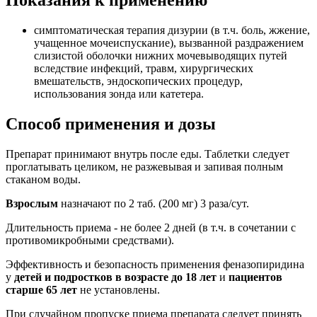
Показания к применению
симптоматическая терапия дизурии (в т.ч. боль, жжение,
учащенное мочеиспускание), вызванной раздражением
слизистой оболочки нижних мочевыводящих путей
вследствие инфекций, травм, хирургических
вмешательств, эндоскопических процедур,
использования зонда или катетера.
Способ применения и дозы
Препарат принимают внутрь после еды. Таблетки следует
проглатывать целиком, не разжевывая и запивая полным
стаканом воды.
Взрослым
назначают по 2 таб. (200 мг) 3 раза/сут.
Длительность приема - не более 2 дней (в т.ч. в сочетании с
противомикробными средствами).
Эффективность и безопасность применения феназопиридина
у
детей и подростков в возрасте до 18 лет
и
пациентов
старше 65 лет
не установлены.
При случайном пропуске приема препарата следует принять