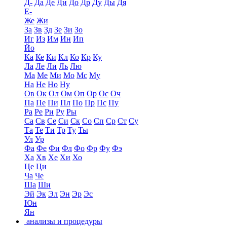
Д-
Да
Де
Ди
До
Др
Ду
Ды
Дя
Е-
Же
Жи
За
Зв
Зд
Зе
Зи
Зо
Иг
Из
Им
Ин
Ип
Йо
Ка
Ке
Ки
Кл
Ко
Кр
Ку
Ла
Ле
Ли
Ль
Лю
Ма
Ме
Ми
Мо
Мс
Му
На
Не
Но
Ну
Ов
Ок
Ол
Ом
Оп
Ор
Ос
Оч
Па
Пе
Пи
Пл
По
Пр
Пс
Пу
Ра
Ре
Ри
Ру
Ры
Са
Св
Се
Си
Ск
Со
Сп
Ср
Ст
Су
Та
Те
Ти
Тр
Ту
Ты
Ул
Ур
Фа
Фе
Фи
Фл
Фо
Фр
Фу
Фэ
Ха
Хв
Хе
Хи
Хо
Це
Ци
Ча
Че
Ша
Ши
Эй
Эк
Эл
Эн
Эр
Эс
Юн
Ян
анализы и процедуры