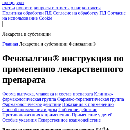
процедуры
статьи
новости
вопросы и ответы
о нас
контакты
Политика обработки ПД
Согласие на обработку ПД
Согласие
на использование Cookie
Лекарства и субстанции
Главная
Лекарства и субстанции
Феназалгин®
Феназалгин® инструкция по
применению лекарственного
препарата
Форма выпуска, упаковка и состав препарата
Клинико-
фармакологическая группа
Фармако-терапевтическая группа
Фармакологическое действие
Показания к применению
Способ применения и дозы
Побочное действие
Противопоказания к применению
Применение у детей
Особые указания
Лекарственное взаимодействие
Владелец регистрационного удостоверения:
ЛАЙФ