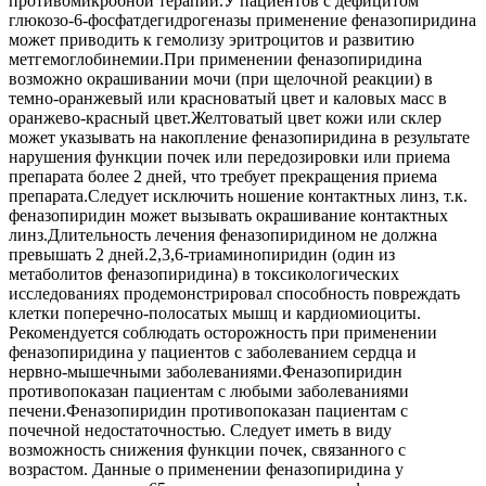
противомикробной терапии.У пациентов с дефицитом
глюкозо-6-фосфатдегидрогеназы применение феназопиридина
может приводить к гемолизу эритроцитов и развитию
метгемоглобинемии.При применении феназопиридина
возможно окрашивании мочи (при щелочной реакции) в
темно-оранжевый или красноватый цвет и каловых масс в
оранжево-красный цвет.Желтоватый цвет кожи или склер
может указывать на накопление феназопиридина в результате
нарушения функции почек или передозировки или приема
препарата более 2 дней, что требует прекращения приема
препарата.Следует исключить ношение контактных линз, т.к.
феназопиридин может вызывать окрашивание контактных
линз.Длительность лечения феназопиридином не должна
превышать 2 дней.2,3,6-триаминопиридин (один из
метаболитов феназопиридина) в токсикологических
исследованиях продемонстрировал способность повреждать
клетки поперечно-полосатых мышц и кардиомиоциты.
Рекомендуется соблюдать осторожность при применении
феназопиридина у пациентов с заболеванием сердца и
нервно-мышечными заболеваниями.Феназопиридин
противопоказан пациентам с любыми заболеваниями
печени.Феназопиридин противопоказан пациентам с
почечной недостаточностью. Следует иметь в виду
возможность снижения функции почек, связанного с
возрастом. Данные о применении феназопиридина у