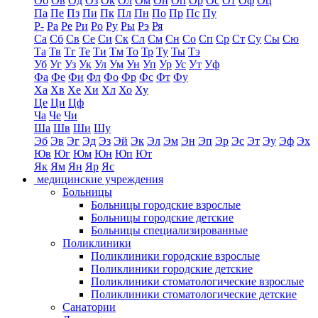
Об
Ов
Од
Оз
Ок
Ол
Ом
Он
Оп
Ор
Ос
От
Оф
Оц
Па
Пе
Пз
Пи
Пк
Пл
Пн
По
Пр
Пс
Пу
Р-
Ра
Ре
Ри
Ро
Ру
Ры
Рэ
Ря
Са
Сб
Св
Се
Си
Ск
Сл
См
Сн
Со
Сп
Ср
Ст
Су
Сы
Сю
Та
Тв
Тг
Те
Ти
Тм
То
Тр
Ту
Ты
Тэ
Уб
Уг
Уз
Ук
Ул
Ум
Ун
Уп
Ур
Ус
Ут
Уф
Фа
Фе
Фи
Фл
Фо
Фр
Фс
Фт
Фу
Ха
Хв
Хе
Хи
Хл
Хо
Ху
Це
Ци
Цф
Ча
Че
Чи
Ша
Шв
Ши
Шу
Эб
Эв
Эг
Эд
Эз
Эй
Эк
Эл
Эм
Эн
Эп
Эр
Эс
Эт
Эу
Эф
Эх
Юв
Юг
Юм
Юн
Юп
Ют
Як
Ям
Ян
Яр
Яс
медицинские учреждения
Больницы
Больницы городские взрослые
Больницы городские детские
Больницы специализированные
Поликлиники
Поликлиники городские взрослые
Поликлиники городские детские
Поликлиники стоматологические взрослые
Поликлиники стоматологические детские
Санатории