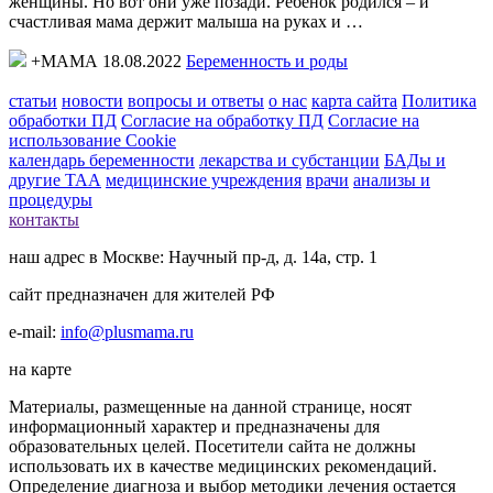
женщины. Но вот они уже позади. Ребенок родился – и
счастливая мама держит малыша на руках и …
+МАМА 18.08.2022
Беременность и роды
статьи
новости
вопросы и ответы
о нас
карта сайта
Политика
обработки ПД
Согласие на обработку ПД
Согласие на
использование Cookie
календарь беременности
лекарства и субстанции
БАДы и
другие ТАА
медицинские учреждения
врачи
анализы и
процедуры
контакты
наш адрес в Москве: Научный пр-д, д. 14а, стр. 1
сайт предназначен для жителей РФ
e-mail:
info@plusmama.ru
на карте
Материалы, размещенные на данной странице, носят
информационный характер и предназначены для
образовательных целей. Посетители сайта не должны
использовать их в качестве медицинских рекомендаций.
Определение диагноза и выбор методики лечения остается