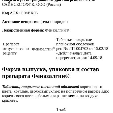
САЙНСЕС ОХФК, ООО (Россия)
Код ATX:
G04BX06
Активное вещество:
феназопиридин
Лекарственная форма:
Феназалгин®
Таблетки, покрытые
Препарат
пленочной оболочкой
®
отпускается по
рег. №: ЛП-004703 от 15.02.18
Феназалгин
рецепту
- Действующее
Дата
перерегистрации: 14.09.18
Форма выпуска, упаковка и состав
препарата Феназалгин®
Таблетки, покрытые пленочной оболочкой
коричневого
цвета, круглые, двояковыпуклые; на поперечном разрезе ядро
коричневого цвета с белыми вкраплениями, на воздухе
краснеет.
1 таб.