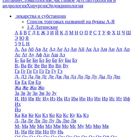
Питание
Стоматология
Счастливое детство
Урология и
андрология
Хирургия
Эндокринология
лекарства и субстанции
Список торговых названий на буквы А-Я
1-Z Латинские
А
Б
В
Г
Д
Е
Ж
З
И
Й
К
Л
М
Н
О
П
Р
С
Т
У
Ф
Х
Ц
Ч
Ш
Э
Ю
Я
5
9
L
H
А.
Аа
Аб
Ав
Аг
Ад
Ае
Аз
Аи
Ай
Ак
Ал
Ам
Ан
Ап
Ар
Ас
Ат
Ау
Аф
Ац
Аш
Аэ
Б-
Ба
Бе
Би
Бл
Бо
Бр
Бу
Бы
Бэ
В-
Ва
Вг
Ве
Ви
Во
Вп
Ву
Га
Ге
Ги
Гл
Го
Гр
Гу
Гэ
Д-
Д3
Да
Дв
Дг
Де
Дж
Ди
Дл
До
Др
Ду
Ды
Дэ
Дю
Ев
Ек
Ем
Ер
Жа
Же
Жи
Жо
За
Зв
Зе
Зи
Зм
Зо
Зу
И.
Иб
Ив
Иг
Ид
Из
Ик
Ил
Им
Ин
Ио
Ип
Ир
Ис
Ит
Иф
Их
Йо
Ка
Кв
Ке
Ки
Кл
Ко
Кр
Кс
Ку
Кь
Кэ
Л-
Ла
Ле
Ли
Ло
Лу
Ль
Лю
Ля
М-
Ма
Ме
Ми
Мл
Мм
Мо
Мс
Му
Мэ
Мю
Мя
Н-
На
Не
Ни
Но
Ну
Нь