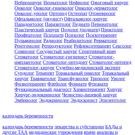
Нейрохирург
Неонатолог
Нефролог
Ожоговый хирург
Онколог
Онколог-гинеколог
Онколог-дерматолог
Онколог-уролог
Ортопед
Остеопат
Отоневролог
Офтальмолог (окулист)
Офтальмолог-хирург
Парадонтолог
Паразитолог
Педиатр
Перинатолог
Пластический хирург
Подолог (подиатр)
Проктолог
Профпатолог
Психиатр
Психолог
Психотерапевт
Пульмонолог
Радиолог
Реабилитолог
Ревматолог
Рентгенолог
Репродуктолог
Рефлексотерапевт
Сексолог
Сомнолог
Сосудистый хирург
Спортивный врач
Стоматолог
Стоматолог-гигиенист
Стоматолог-
имплантолог
Стоматолог-ортодонт
Стоматолог-ортопед
Стоматолог-хирург
Судебно-медицинский эксперт
Сурдолог
Терапевт
Торакальный онколог
Торакальный
хирург
Травматолог
Трансфузиолог
Трихолог
Уролог
Физиотерапевт
Флеболог
Фониатр
Фтизиатр
Функциональный диагност
Химиотерапевт
Хирург
Хирург-эндокринолог
Челюстно-лицевой хирург
Эмбриолог
Эндокринолог
Эндоскопист
Эпилептолог
календарь беременности
календарь беременности
лекарства и субстанции
БАДы и
другие ТАА
медицинские учреждения
врачи
анализы и