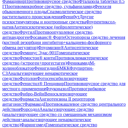
Фамацивир
Противовирусное средство
Фталазола таблетки 0.5
Г
Противомикробное средство, сульфаниламид
Фенхеля
обыкновенного плоды
Спазмолитическое средство
растительного происхождения
Фенибут
Другие
психостимуляторы и ноотропные средства
Флупентиксол-
натив
Антипсихотическое (нейролептическое)
средство
Фругил
Противоопухолевое средство,
антиандроген
Фосаванс® Форте
Остеопороза средство лечения
(костной резорбции ингибитор+кальциево-фосфорного
обмена регулятор)
Флуомизин®
Антисептическое
средство
Феминус Эдас-901
Гомеопатическое
средство
Фемостон® конти
Противоклимактерическое
средство (эстроген+прогестаген)
Феникамид
М-
холиноблокатор
Фенигидин
БМКК
Флупиртин-
СЗ
Анальгезирующее ненаркотическое
средство
Фотолон
Фотосенсибилизирующее
средство
Фенистил® Пенцивир
Противовирусное средство для
местного применения
Флуконазол
Противогрибковое
средство
Фибро-Вейн
Веносклерозирующее
средство
Фирмаста
Ангиотензина II рецепторов
антагонист
Фармакод
Противокашлевое средство центрального
действия
Форсодол
Анальгезирующее средство
(анальгезирующее средство со смешанным механизмом
действия+анальгезирующее ненаркотическое
средство)
Фарингомед
Гомеопатическое средство