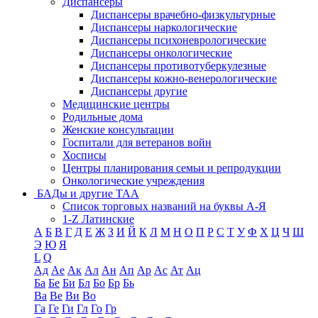
Диспансеры
Диспансеры врачебно-физкультурные
Диспансеры наркологические
Диспансеры психоневрологические
Диспансеры онкологические
Диспансеры противотуберкулезные
Диспансеры кожно-венерологические
Диспансеры другие
Медицинские центры
Родильные дома
Женские консультации
Госпитали для ветеранов войн
Хосписы
Центры планирования семьи и репродукции
Онкологические учреждения
БАДы и другие ТАА
Список торговых названий на буквы А-Я
1-Z Латинские
А
Б
В
Г
Д
Е
Ж
З
И
Й
К
Л
М
Н
О
П
Р
С
Т
У
Ф
Х
Ц
Ч
Ш
Э
Ю
Я
L
Q
Ад
Ае
Ак
Ал
Ан
Ап
Ар
Ас
Ат
Ац
Ба
Бе
Би
Бл
Бо
Бр
Бь
Ва
Ве
Ви
Во
Га
Ге
Ги
Гл
Го
Гр