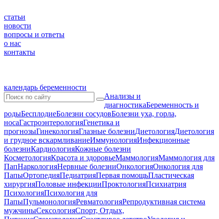
статьи
новости
вопросы и ответы
о нас
контакты
календарь беременности
Анализы и
диагностика
Беременность и
роды
Бесплодие
Болезни сосудов
Болезни уха, горла,
носа
Гастроэнтерология
Генетика и
прогнозы
Гинекология
Глазные болезни
Диетология
Диетология
и грудное вскармливание
Иммунология
Инфекционные
болезни
Кардиология
Кожные болезни
Косметология
Красота и здоровье
Маммология
Маммология для
Пап
Наркология
Нервные болезни
Онкология
Онкология для
Папы
Ортопедия
Педиатрия
Первая помощь
Пластическая
хирургия
Половые инфекции
Проктология
Психиатрия
Психология
Психология для
Папы
Пульмонология
Ревматология
Репродуктивная система
мужчины
Сексология
Спорт, Отдых,