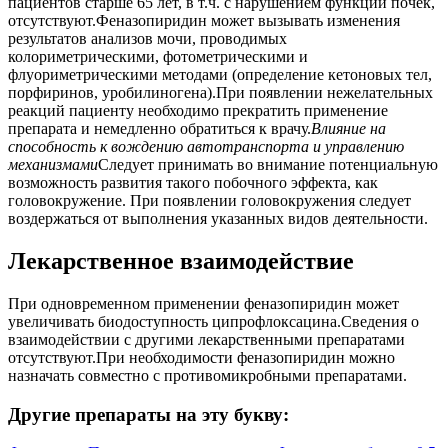
пациентов старше 65 лет, в т.ч. с нарушением функции почек,
отсутствуют.Феназопиридин может вызывать изменения
результатов анализов мочи, проводимых
колориметрическими, фотометрическими и
флуориметрическими методами (определение кетоновых тел,
порфиринов, уробилиногена).При появлении нежелательных
реакций пациенту необходимо прекратить применение
препарата и немедленно обратиться к врачу.
Влияние на
способность к вождению автотранспорта и управлению
механизмами
Следует принимать во внимание потенциальную
возможность развития такого побочного эффекта, как
головокружение. При появлении головокружения следует
воздержаться от выполнения указанных видов деятельности.
Лекарственное взаимодействие
При одновременном применении феназопиридин может
увеличивать биодоступность ципрофлоксацина.Сведения о
взаимодействии с другими лекарственными препаратами
отсутствуют.При необходимости феназопиридин можно
назначать совместно с противомикробными препаратами.
Другие препараты на эту букву: