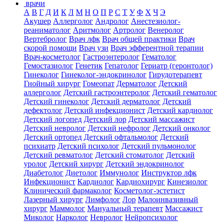
врачи
А
В
Г
Д
И
К
Л
М
Н
О
П
Р
С
Т
У
Ф
Х
Ч
Э
Акушер
Аллерголог
Андролог
Анестезиолог-
реаниматолог
Аритмолог
Артролог
Венеролог
Вертебролог
Врач лфк
Врач общей практики
Врач
скорой помощи
Врач узи
Врач эфферентной терапии
Врач-косметолог
Гастроэнтеролог
Гематолог
Гемостазиолог
Генетик
Гепатолог
Гериатр (геронтолог)
Гинеколог
Гинеколог-эндокринолог
Гирудотерапевт
Гнойный хирург
Гомеопат
Дерматолог
Детский
аллерголог
Детский гастроэнтеролог
Детский гематолог
Детский гинеколог
Детский дерматолог
Детский
дефектолог
Детский инфекционист
Детский кардиолог
Детский логопед
Детский лор
Детский массажист
Детский невролог
Детский нефролог
Детский онколог
Детский ортопед
Детский офтальмолог
Детский
психиатр
Детский психолог
Детский пульмонолог
Детский ревматолог
Детский стоматолог
Детский
уролог
Детский хирург
Детский эндокринолог
Диабетолог
Диетолог
Иммунолог
Инструктор лфк
Инфекционист
Кардиолог
Кардиохирург
Кинезиолог
Клинический фармаколог
Косметолог-эстетист
Лазерный хирург
Лимфолог
Лор
Малоинвазивный
хирург
Маммолог
Мануальный терапевт
Массажист
Миколог
Нарколог
Невролог
Нейропсихолог