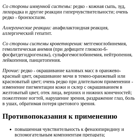
Со стороны иммунной системы:
редко - кожная сыпь, зуд,
лихорадка и другие реакции гиперчувствительности; очень
редко - бронхоспазм.
Аллергические реакции:
анафилактоидная реакция,
аллергический гепатит.
Со стороны системы кроветворения:
метгемоглобинемия,
гемолитическая анемия (при дефиците глюкозо-6-
фосфатдегидрогеназы), сульфогемоглобинемия, нейтропения,
лейкопения, панцитопения.
Прочие:
редко - окрашивание каловых масс в оранжево-
красный цвет, окрашивание мочи в темно-оранжевый или
красноватый цвет; очень редко при длительном применении -
изменение пигментации кожи и склер с окрашиванием в
желтоватый цвет, отек лица, верхних и нижних конечностей;
пожелтение ногтей, нарушение зрения, раздражение глаз, боль
в ушах, обратимая потеря цветового зрения.
Противопоказания к применению
повышенная чувствительность к феназопиридину и
вспомогательным компонентам препарата;