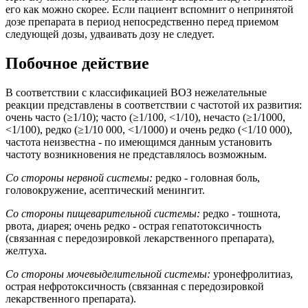
его как можно скорее. Если пациент вспомнит о непринятой
дозе препарата в период непосредственно перед приемом
следующей дозы, удваивать дозу не следует.
Побочное действие
В соответствии с классификацией ВОЗ нежелательные
реакции представлены в соответствии с частотой их развития:
очень часто (≥1/10); часто (≥1/100, <1/10), нечасто (≥1/1000,
<1/100), редко (≥1/10 000, <1/1000) и очень редко (<1/10 000),
частота неизвестна - по имеющимся данным установить
частоту возникновения не представлялось возможным.
Со стороны нервной системы:
редко - головная боль,
головокружение, асептический менингит.
Со стороны пищеварительной системы:
редко - тошнота,
рвота, диарея; очень редко - острая гепатотоксичность
(связанная с передозировкой лекарственного препарата),
желтуха.
Со стороны мочевыделительной системы:
уронефролитиаз,
острая нефротоксичность (связанная с передозировкой
лекарственного препарата).