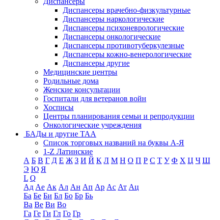
Диспансеры
Диспансеры врачебно-физкультурные
Диспансеры наркологические
Диспансеры психоневрологические
Диспансеры онкологические
Диспансеры противотуберкулезные
Диспансеры кожно-венерологические
Диспансеры другие
Медицинские центры
Родильные дома
Женские консультации
Госпитали для ветеранов войн
Хосписы
Центры планирования семьи и репродукции
Онкологические учреждения
БАДы и другие ТАА
Список торговых названий на буквы А-Я
1-Z Латинские
А
Б
В
Г
Д
Е
Ж
З
И
Й
К
Л
М
Н
О
П
Р
С
Т
У
Ф
Х
Ц
Ч
Ш
Э
Ю
Я
L
Q
Ад
Ае
Ак
Ал
Ан
Ап
Ар
Ас
Ат
Ац
Ба
Бе
Би
Бл
Бо
Бр
Бь
Ва
Ве
Ви
Во
Га
Ге
Ги
Гл
Го
Гр