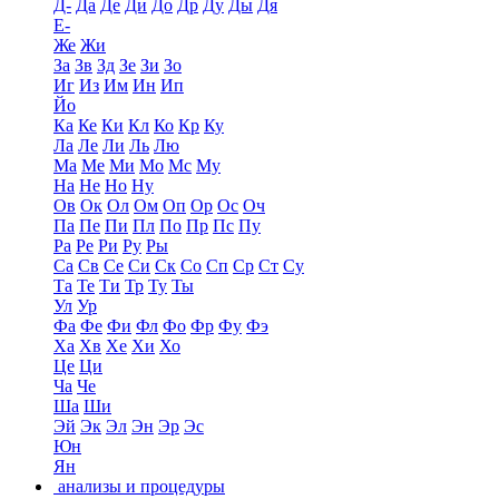
Д-
Да
Де
Ди
До
Др
Ду
Ды
Дя
Е-
Же
Жи
За
Зв
Зд
Зе
Зи
Зо
Иг
Из
Им
Ин
Ип
Йо
Ка
Ке
Ки
Кл
Ко
Кр
Ку
Ла
Ле
Ли
Ль
Лю
Ма
Ме
Ми
Мо
Мс
Му
На
Не
Но
Ну
Ов
Ок
Ол
Ом
Оп
Ор
Ос
Оч
Па
Пе
Пи
Пл
По
Пр
Пс
Пу
Ра
Ре
Ри
Ру
Ры
Са
Св
Се
Си
Ск
Со
Сп
Ср
Ст
Су
Та
Те
Ти
Тр
Ту
Ты
Ул
Ур
Фа
Фе
Фи
Фл
Фо
Фр
Фу
Фэ
Ха
Хв
Хе
Хи
Хо
Це
Ци
Ча
Че
Ша
Ши
Эй
Эк
Эл
Эн
Эр
Эс
Юн
Ян
анализы и процедуры