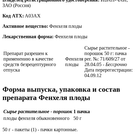
ЗАО (Россия)
Код ATX:
A03AX
Активное вещество:
Фенхеля плоды
Лекарственная форма:
Фенхеля плоды
Сырье растительное -
Препарат разрешен к
порошок 50 г: пачка
применению в качестве
Фенхеля
рег. №: 71/609/27 от
средств безрецептурного
плоды
28.04.05
- Бессрочно
отпуска
Дата перерегистрации:
04.09.12
Форма выпуска, упаковка и состав
препарата Фенхеля плоды
Сырье растительное - порошок
1 пачка
плоды фенхеля обыкновенного
50 г
50 г - пакеты (1) - пачки картонные.