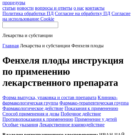
процедуры
статьи
новости
вопросы и ответы
о нас
контакты
Политика обработки ПД
Согласие на обработку ПД
Согласие
на использование Cookie
Лекарства и субстанции
Главная
Лекарства и субстанции
Фенхеля плоды
Фенхеля плоды инструкция
по применению
лекарственного препарата
Форма выпуска, упаковка и состав препарата
Клинико-
фармакологическая группа
Фармако-терапевтическая группа
Фармакологическое действие
Показания к применению
Способ применения и дозы
Побочное действие
Противопоказания к применению
Применение у детей
Особые указания
Лекарственное взаимодействие
Владелец регистрационного удостоверения:
ИВАН-ЧАЙ,