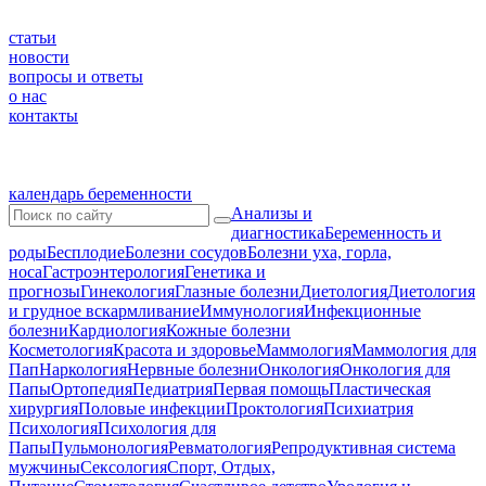
статьи
новости
вопросы и ответы
о нас
контакты
календарь беременности
Анализы и
диагностика
Беременность и
роды
Бесплодие
Болезни сосудов
Болезни уха, горла,
носа
Гастроэнтерология
Генетика и
прогнозы
Гинекология
Глазные болезни
Диетология
Диетология
и грудное вскармливание
Иммунология
Инфекционные
болезни
Кардиология
Кожные болезни
Косметология
Красота и здоровье
Маммология
Маммология для
Пап
Наркология
Нервные болезни
Онкология
Онкология для
Папы
Ортопедия
Педиатрия
Первая помощь
Пластическая
хирургия
Половые инфекции
Проктология
Психиатрия
Психология
Психология для
Папы
Пульмонология
Ревматология
Репродуктивная система
мужчины
Сексология
Спорт, Отдых,