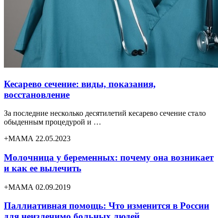
Кесарево сечение: виды, показания,
восстановление
За последние несколько десятилетий кесарево сечение стало
обыденным процедурой и …
+МАМА 22.05.2023
Молочница у беременных: почему она возникает
и как ее вылечить
+МАМА 02.09.2019
Паллиативная помощь: Что изменится в России
для неизлечимо больных людей