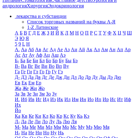
Питание
Стоматология
Счастливое детство
Урология и
андрология
Хирургия
Эндокринология
лекарства и субстанции
Список торговых названий на буквы А-Я
1-Z Латинские
А
Б
В
Г
Д
Е
Ж
З
И
Й
К
Л
М
Н
О
П
Р
С
Т
У
Ф
Х
Ц
Ч
Ш
Э
Ю
Я
5
9
L
H
А.
Аа
Аб
Ав
Аг
Ад
Ае
Аз
Аи
Ай
Ак
Ал
Ам
Ан
Ап
Ар
Ас
Ат
Ау
Аф
Ац
Аш
Аэ
Б-
Ба
Бе
Би
Бл
Бо
Бр
Бу
Бы
Бэ
В-
Ва
Вг
Ве
Ви
Во
Вп
Ву
Га
Ге
Ги
Гл
Го
Гр
Гу
Гэ
Д-
Д3
Да
Дв
Дг
Де
Дж
Ди
Дл
До
Др
Ду
Ды
Дэ
Дю
Ев
Ек
Ем
Ер
Жа
Же
Жи
Жо
За
Зв
Зе
Зи
Зм
Зо
Зу
И.
Иб
Ив
Иг
Ид
Из
Ик
Ил
Им
Ин
Ио
Ип
Ир
Ис
Ит
Иф
Их
Йо
Ка
Кв
Ке
Ки
Кл
Ко
Кр
Кс
Ку
Кь
Кэ
Л-
Ла
Ле
Ли
Ло
Лу
Ль
Лю
Ля
М-
Ма
Ме
Ми
Мл
Мм
Мо
Мс
Му
Мэ
Мю
Мя
Н-
На
Не
Ни
Но
Ну
Нь