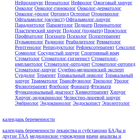
Нейрохирург
Неонатолог
Нефролог
Ожоговый хирург
Онколог
Онколог-гинеколог
Онколог-дерматолог
Онколог-уролог
Ортопед
Остеопат
Отоневролог
Офтальмолог (окулист)
Офтальмолог-хирург
Парадонтолог
Паразитолог
Педиатр
Перинатолог
Пластический хирург
Подолог (подиатр)
Проктолог
Профпатолог
Психиатр
Психолог
Психотерапевт
Пульмонолог
Радиолог
Реабилитолог
Ревматолог
Рентгенолог
Репродуктолог
Рефлексотерапевт
Сексолог
Сомнолог
Сосудистый хирург
Спортивный врач
Стоматолог
Стоматолог-гигиенист
Стоматолог-
имплантолог
Стоматолог-ортодонт
Стоматолог-ортопед
Стоматолог-хирург
Судебно-медицинский эксперт
Сурдолог
Терапевт
Торакальный онколог
Торакальный
хирург
Травматолог
Трансфузиолог
Трихолог
Уролог
Физиотерапевт
Флеболог
Фониатр
Фтизиатр
Функциональный диагност
Химиотерапевт
Хирург
Хирург-эндокринолог
Челюстно-лицевой хирург
Эмбриолог
Эндокринолог
Эндоскопист
Эпилептолог
календарь беременности
календарь беременности
лекарства и субстанции
БАДы и
другие ТАА
медицинские учреждения
врачи
анализы и