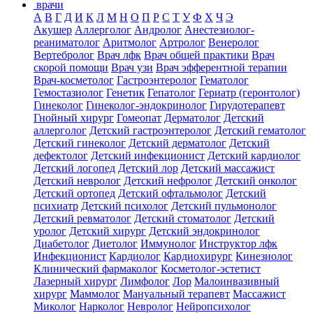
врачи
А
В
Г
Д
И
К
Л
М
Н
О
П
Р
С
Т
У
Ф
Х
Ч
Э
Акушер
Аллерголог
Андролог
Анестезиолог-
реаниматолог
Аритмолог
Артролог
Венеролог
Вертебролог
Врач лфк
Врач общей практики
Врач
скорой помощи
Врач узи
Врач эфферентной терапии
Врач-косметолог
Гастроэнтеролог
Гематолог
Гемостазиолог
Генетик
Гепатолог
Гериатр (геронтолог)
Гинеколог
Гинеколог-эндокринолог
Гирудотерапевт
Гнойный хирург
Гомеопат
Дерматолог
Детский
аллерголог
Детский гастроэнтеролог
Детский гематолог
Детский гинеколог
Детский дерматолог
Детский
дефектолог
Детский инфекционист
Детский кардиолог
Детский логопед
Детский лор
Детский массажист
Детский невролог
Детский нефролог
Детский онколог
Детский ортопед
Детский офтальмолог
Детский
психиатр
Детский психолог
Детский пульмонолог
Детский ревматолог
Детский стоматолог
Детский
уролог
Детский хирург
Детский эндокринолог
Диабетолог
Диетолог
Иммунолог
Инструктор лфк
Инфекционист
Кардиолог
Кардиохирург
Кинезиолог
Клинический фармаколог
Косметолог-эстетист
Лазерный хирург
Лимфолог
Лор
Малоинвазивный
хирург
Маммолог
Мануальный терапевт
Массажист
Миколог
Нарколог
Невролог
Нейропсихолог