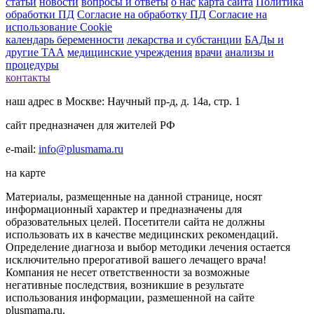
статьи
новости
вопросы и ответы
о нас
карта сайта
Политика
обработки ПД
Согласие на обработку ПД
Согласие на
использование Cookie
календарь беременности
лекарства и субстанции
БАДы и
другие ТАА
медицинские учреждения
врачи
анализы и
процедуры
контакты
наш адрес в Москве: Научный пр-д, д. 14а, стр. 1
сайт предназначен для жителей РФ
e-mail:
info@plusmama.ru
на карте
Материалы, размещенные на данной странице, носят
информационный характер и предназначены для
образовательных целей. Посетители сайта не должны
использовать их в качестве медицинских рекомендаций.
Определение диагноза и выбор методики лечения остается
исключительно прерогативой вашего лечащего врача!
Компания не несет ответственности за возможные
негативные последствия, возникшие в результате
использования информации, размешенной на сайте
plusmama.ru.