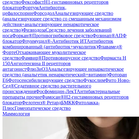
средство
Фексофаст
H1-гистаминовых рецепторов
блокатор
Фортум
Антибиотик,
цефалоспорин
Форсодол
Анальгезирующее средство
(анальгезирующее средство со смешанным механизмом
действия+анальгезирующее ненаркотическое
средство)
Физиодоза
Средство лечения заболеваний
носа
Форкан®
Противогрибковое средство
Фозинап®
АПФ
блокатор
Флуимуцил®-Антибиотик ИТ
Антибиотик
комбинированный (антибиотик+муколитик)
Флавамед®
Форте
Отхаркивающее муколитическое
средство
Фамвир®
Противовирусное средство
Фирмаста Н
150
Ангиотензина II рецепторов
антагонист
ФлюЗиОЗ
Анальгезирующее ненаркотическое
средство (анальгетик ненаркотический+витамин)
Фоторан
Е6
Фотосенсибилизирующее средство
Фукослим
Фито Ново-
Сед®
Седативное средство растительного
происхождения
Фосфомицин-ЛекТ
Антибактериальные
препараты прочие
Фамосан®
H2-гистаминовых рецепторов
блокатор
Фелотенз® Ретард
БМКК
Фитолакка-
Плюс
Гомеопатическое средство
Маммология