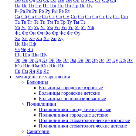
Об
Ов
Од
Оз
Ок
Ол
Ом
Он
Оп
Ор
Ос
От
Оф
Оц
Па
Пе
Пз
Пи
Пк
Пл
Пн
По
Пр
Пс
Пу
Р-
Ра
Ре
Ри
Ро
Ру
Ры
Рэ
Ря
Са
Сб
Св
Се
Си
Ск
Сл
См
Сн
Со
Сп
Ср
Ст
Су
Сы
Сю
Та
Тв
Тг
Те
Ти
Тм
То
Тр
Ту
Ты
Тэ
Уб
Уг
Уз
Ук
Ул
Ум
Ун
Уп
Ур
Ус
Ут
Уф
Фа
Фе
Фи
Фл
Фо
Фр
Фс
Фт
Фу
Ха
Хв
Хе
Хи
Хл
Хо
Ху
Це
Ци
Цф
Ча
Че
Чи
Ша
Шв
Ши
Шу
Эб
Эв
Эг
Эд
Эз
Эй
Эк
Эл
Эм
Эн
Эп
Эр
Эс
Эт
Эу
Эф
Эх
Юв
Юг
Юм
Юн
Юп
Ют
Як
Ям
Ян
Яр
Яс
медицинские учреждения
Больницы
Больницы городские взрослые
Больницы городские детские
Больницы специализированные
Поликлиники
Поликлиники городские взрослые
Поликлиники городские детские
Поликлиники стоматологические взрослые
Поликлиники стоматологические детские
Санатории