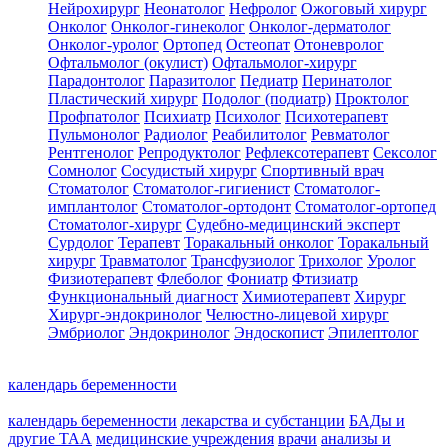
Нейрохирург
Неонатолог
Нефролог
Ожоговый хирург
Онколог
Онколог-гинеколог
Онколог-дерматолог
Онколог-уролог
Ортопед
Остеопат
Отоневролог
Офтальмолог (окулист)
Офтальмолог-хирург
Парадонтолог
Паразитолог
Педиатр
Перинатолог
Пластический хирург
Подолог (подиатр)
Проктолог
Профпатолог
Психиатр
Психолог
Психотерапевт
Пульмонолог
Радиолог
Реабилитолог
Ревматолог
Рентгенолог
Репродуктолог
Рефлексотерапевт
Сексолог
Сомнолог
Сосудистый хирург
Спортивный врач
Стоматолог
Стоматолог-гигиенист
Стоматолог-
имплантолог
Стоматолог-ортодонт
Стоматолог-ортопед
Стоматолог-хирург
Судебно-медицинский эксперт
Сурдолог
Терапевт
Торакальный онколог
Торакальный
хирург
Травматолог
Трансфузиолог
Трихолог
Уролог
Физиотерапевт
Флеболог
Фониатр
Фтизиатр
Функциональный диагност
Химиотерапевт
Хирург
Хирург-эндокринолог
Челюстно-лицевой хирург
Эмбриолог
Эндокринолог
Эндоскопист
Эпилептолог
календарь беременности
календарь беременности
лекарства и субстанции
БАДы и
другие ТАА
медицинские учреждения
врачи
анализы и