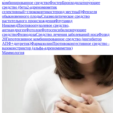
комбинированное средство
Фостер
Бронходилатирующее
средство (бета2-адреномиметик
селективный+глюкокортикостероид местный)
Фенхеля
обыкновенного плоды
Спазмолитическое средство
растительного происхождения
Флутамид
Никомед
Противоопухолевое средство,
антиандроген
Фотолон
Фотосенсибилизирующее
средство
Физиодоза
Средство лечения заболеваний носа
Фозид
20
Гипотензивное комбинированное средство (ингибитор
АПФ+диуретик)
Фармазолин
Противоконгестивное средство -
вазоконстриктор (альфа-адреномиметик)
Маммология