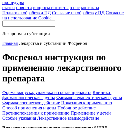
процедуры
статьи
новости
вопросы и ответы
о нас
контакты
Политика обработки ПД
Согласие на обработку ПД
Согласие
на использование Cookie
Лекарства и субстанции
Главная
Лекарства и субстанции
Фосренол
Фосренол инструкция по
применению лекарственного
препарата
Форма выпуска, упаковка и состав препарата
Клинико-
фармакологическая группа
Фармако-терапевтическая группа
Фармакологическое действие
Показания к применению
Способ применения и дозы
Побочное действие
Противопоказания к применению
Применение у детей
Особые указания
Лекарственное взаимодействие
Владелец регистрационного удостоверения:
SHIRE