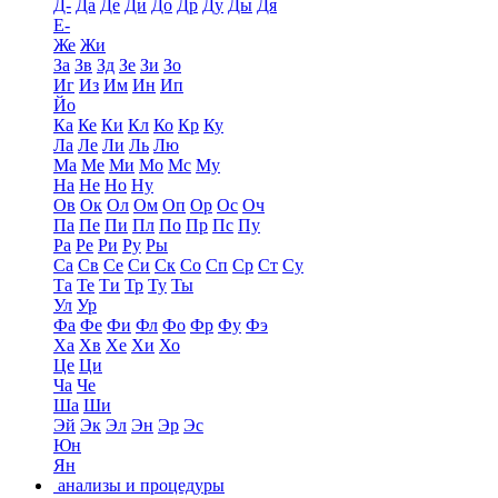
Д-
Да
Де
Ди
До
Др
Ду
Ды
Дя
Е-
Же
Жи
За
Зв
Зд
Зе
Зи
Зо
Иг
Из
Им
Ин
Ип
Йо
Ка
Ке
Ки
Кл
Ко
Кр
Ку
Ла
Ле
Ли
Ль
Лю
Ма
Ме
Ми
Мо
Мс
Му
На
Не
Но
Ну
Ов
Ок
Ол
Ом
Оп
Ор
Ос
Оч
Па
Пе
Пи
Пл
По
Пр
Пс
Пу
Ра
Ре
Ри
Ру
Ры
Са
Св
Се
Си
Ск
Со
Сп
Ср
Ст
Су
Та
Те
Ти
Тр
Ту
Ты
Ул
Ур
Фа
Фе
Фи
Фл
Фо
Фр
Фу
Фэ
Ха
Хв
Хе
Хи
Хо
Це
Ци
Ча
Че
Ша
Ши
Эй
Эк
Эл
Эн
Эр
Эс
Юн
Ян
анализы и процедуры