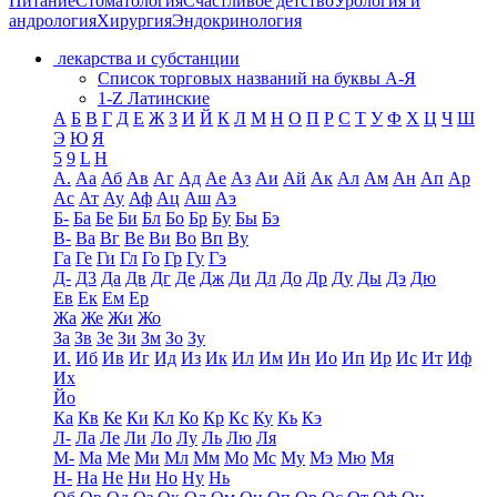
Питание
Стоматология
Счастливое детство
Урология и
андрология
Хирургия
Эндокринология
лекарства и субстанции
Список торговых названий на буквы А-Я
1-Z Латинские
А
Б
В
Г
Д
Е
Ж
З
И
Й
К
Л
М
Н
О
П
Р
С
Т
У
Ф
Х
Ц
Ч
Ш
Э
Ю
Я
5
9
L
H
А.
Аа
Аб
Ав
Аг
Ад
Ае
Аз
Аи
Ай
Ак
Ал
Ам
Ан
Ап
Ар
Ас
Ат
Ау
Аф
Ац
Аш
Аэ
Б-
Ба
Бе
Би
Бл
Бо
Бр
Бу
Бы
Бэ
В-
Ва
Вг
Ве
Ви
Во
Вп
Ву
Га
Ге
Ги
Гл
Го
Гр
Гу
Гэ
Д-
Д3
Да
Дв
Дг
Де
Дж
Ди
Дл
До
Др
Ду
Ды
Дэ
Дю
Ев
Ек
Ем
Ер
Жа
Же
Жи
Жо
За
Зв
Зе
Зи
Зм
Зо
Зу
И.
Иб
Ив
Иг
Ид
Из
Ик
Ил
Им
Ин
Ио
Ип
Ир
Ис
Ит
Иф
Их
Йо
Ка
Кв
Ке
Ки
Кл
Ко
Кр
Кс
Ку
Кь
Кэ
Л-
Ла
Ле
Ли
Ло
Лу
Ль
Лю
Ля
М-
Ма
Ме
Ми
Мл
Мм
Мо
Мс
Му
Мэ
Мю
Мя
Н-
На
Не
Ни
Но
Ну
Нь