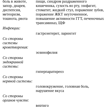
боль в животе,
пищи, синдром раздраженного
запор, диарея,
кишечника, сухость во рту, эзофагит,
диспепсия,
стоматит, жидкий стул, поражение зубов,
метеоризм,
поражение ЖКТ неуточненное,
тошнота, рвота
повышение активности ГГТ, печеночных
трансаминаз, ЩФ
Инфекции:
гастроэнтерит, ларингит
Со стороны
системы
кроветворения:
эозинофилия
Со стороны
эндокринной
системы:
гиперпаратиреоз
Со стороны
нервной системы:
головокружение, головная боль,
нарушение вкуса
Со стороны
органов чувств:
вертиго