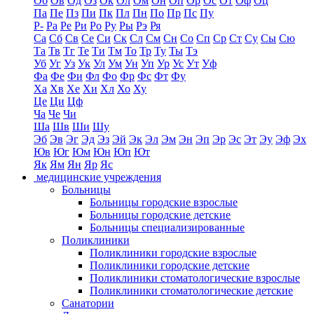
Об
Ов
Од
Оз
Ок
Ол
Ом
Он
Оп
Ор
Ос
От
Оф
Оц
Па
Пе
Пз
Пи
Пк
Пл
Пн
По
Пр
Пс
Пу
Р-
Ра
Ре
Ри
Ро
Ру
Ры
Рэ
Ря
Са
Сб
Св
Се
Си
Ск
Сл
См
Сн
Со
Сп
Ср
Ст
Су
Сы
Сю
Та
Тв
Тг
Те
Ти
Тм
То
Тр
Ту
Ты
Тэ
Уб
Уг
Уз
Ук
Ул
Ум
Ун
Уп
Ур
Ус
Ут
Уф
Фа
Фе
Фи
Фл
Фо
Фр
Фс
Фт
Фу
Ха
Хв
Хе
Хи
Хл
Хо
Ху
Це
Ци
Цф
Ча
Че
Чи
Ша
Шв
Ши
Шу
Эб
Эв
Эг
Эд
Эз
Эй
Эк
Эл
Эм
Эн
Эп
Эр
Эс
Эт
Эу
Эф
Эх
Юв
Юг
Юм
Юн
Юп
Ют
Як
Ям
Ян
Яр
Яс
медицинские учреждения
Больницы
Больницы городские взрослые
Больницы городские детские
Больницы специализированные
Поликлиники
Поликлиники городские взрослые
Поликлиники городские детские
Поликлиники стоматологические взрослые
Поликлиники стоматологические детские
Санатории