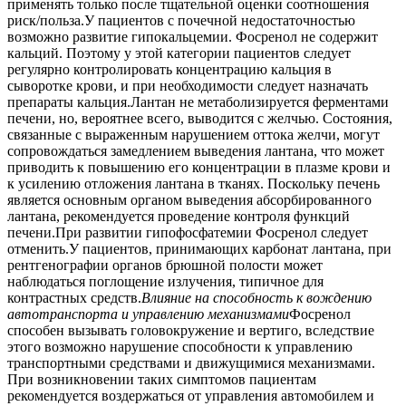
применять только после тщательной оценки соотношения
риск/польза.У пациентов с почечной недостаточностью
возможно развитие гипокальцемии. Фосренол не содержит
кальций. Поэтому у этой категории пациентов следует
регулярно контролировать концентрацию кальция в
сыворотке крови, и при необходимости следует назначать
препараты кальция.Лантан не метаболизируется ферментами
печени, но, вероятнее всего, выводится с желчью. Состояния,
связанные с выраженным нарушением оттока желчи, могут
сопровождаться замедлением выведения лантана, что может
приводить к повышению его концентрации в плазме крови и
к усилению отложения лантана в тканях. Поскольку печень
является основным органом выведения абсорбированного
лантана, рекомендуется проведение контроля функций
печени.При развитии гипофосфатемии Фосренол следует
отменить.У пациентов, принимающих карбонат лантана, при
рентгенографии органов брюшной полости может
наблюдаться поглощение излучения, типичное для
контрастных средств.
Влияние на способность к вождению
автотранспорта и управлению механизмами
Фосренол
способен вызывать головокружение и вертиго, вследствие
этого возможно нарушение способности к управлению
транспортными средствами и движущимися механизмами.
При возникновении таких симптомов пациентам
рекомендуется воздержаться от управления автомобилем и