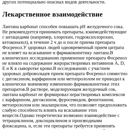
других потенциально опасных видов деятельности.
Лекарственное взаимодействие
Лантана карбонат способен повышать рН желудочного сока.
Не рекомендуется принимать препараты, взаимодействующие
с антацидами (например, хлорохин, гидроксихлорохин,
кетоконазол), в течение 2 ч до и после приема препарата
Фосренол.У здоровых людей одновременный прием цитрата
не влияет на всасывание и фармакокинетику лантана.В
клинических исследованиях применение препарата Фосренол
не влияло на содержание жирорастворимых витаминов A, D,
Е и К в сыворотке крови.В исследованиях с участием
здоровых добровольцев прием препарата Фосренол совместно
с дигоксином, варфарином или метопрололом не приводил к
клинически значимому изменению фармакокинетики этих
препаратов.В растворе, моделирующем желудочный сок,
лантана карбонат не формировал нерастворимых комплексов
с варфарином, дигоксином, фуросемидом, фенитоином,
метопрололом или эналаприлом, что позволяет предположить
слабую способность влиять на всасывание этих
веществ.Однако теоретически возможно взаимодействие с
тетрациклином, доксициклином и производными
флоксацина, и, если эти препараты требуется применять