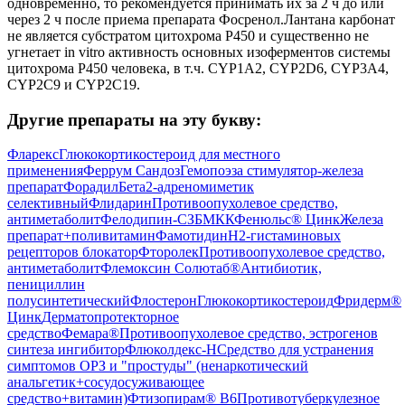
одновременно, то рекомендуется принимать их за 2 ч до или
через 2 ч после приема препарата Фосренол.Лантана карбонат
не является субстратом цитохрома Р450 и существенно не
угнетает in vitro активность основных изоферментов системы
цитохрома Р450 человека, в т.ч. CYP1A2, CYP2D6, CYP3A4,
CYP2C9 и CYP2C19.
Другие препараты на эту букву:
Фларекс
Глюкокортикостероид для местного
применения
Феррум Сандоз
Гемопоэза стимулятор-железа
препарат
Форадил
Бета2-адреномиметик
селективный
Флидарин
Противоопухолевое средство,
антиметаболит
Фелодипин-СЗ
БМКК
Фенюльс® Цинк
Железа
препарат+поливитамин
Фамотидин
H2-гистаминовых
рецепторов блокатор
Фторолек
Противоопухолевое средство,
антиметаболит
Флемоксин Солютаб®
Антибиотик,
пенициллин
полусинтетический
Флостерон
Глюкокортикостероид
Фридерм®
Цинк
Дерматопротекторное
средство
Фемара®
Противоопухолевое средство, эстрогенов
синтеза ингибитор
Флюколдекс-Н
Средство для устранения
симптомов ОРЗ и "простуды" (ненаркотический
анальгетик+сосудосуживающее
средство+витамин)
Фтизопирам® В6
Противотуберкулезное