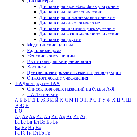
Диспансеры
Диспансеры врачебно-физкультурные
Диспансеры наркологические
Диспансеры психоневрологические
Диспансеры онкологические
Диспансеры противотуберкулезные
Диспансеры кожно-венерологические
Диспансеры другие
Медицинские центры
Родильные дома
Женские консультации
Госпитали для ветеранов войн
Хосписы
Центры планирования семьи и репродукции
Онкологические учреждения
БАДы и другие ТАА
Список торговых названий на буквы А-Я
1-Z Латинские
А
Б
В
Г
Д
Е
Ж
З
И
Й
К
Л
М
Н
О
П
Р
С
Т
У
Ф
Х
Ц
Ч
Ш
Э
Ю
Я
L
Q
Ад
Ае
Ак
Ал
Ан
Ап
Ар
Ас
Ат
Ац
Ба
Бе
Би
Бл
Бо
Бр
Бь
Ва
Ве
Ви
Во
Га
Ге
Ги
Гл
Го
Гр