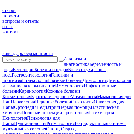
статьи
новости
вопросы и ответы
о нас
контакты
календарь беременности
Анализы и
диагностика
Беременность и
роды
Бесплодие
Болезни сосудов
Болезни уха, горла,
носа
Гастроэнтерология
Генетика и
прогнозы
Гинекология
Глазные болезни
Диетология
Диетология
и грудное вскармливание
Иммунология
Инфекционные
болезни
Кардиология
Кожные болезни
Косметология
Красота и здоровье
Маммология
Маммология для
Пап
Наркология
Нервные болезни
Онкология
Онкология для
Папы
Ортопедия
Педиатрия
Первая помощь
Пластическая
хирургия
Половые инфекции
Проктология
Психиатрия
Психология
Психология для
Папы
Пульмонология
Ревматология
Репродуктивная система
мужчины
Сексология
Спорт, Отдых,