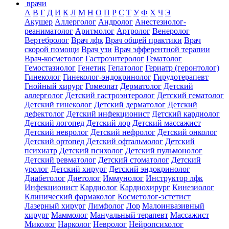
врачи
А
В
Г
Д
И
К
Л
М
Н
О
П
Р
С
Т
У
Ф
Х
Ч
Э
Акушер
Аллерголог
Андролог
Анестезиолог-
реаниматолог
Аритмолог
Артролог
Венеролог
Вертебролог
Врач лфк
Врач общей практики
Врач
скорой помощи
Врач узи
Врач эфферентной терапии
Врач-косметолог
Гастроэнтеролог
Гематолог
Гемостазиолог
Генетик
Гепатолог
Гериатр (геронтолог)
Гинеколог
Гинеколог-эндокринолог
Гирудотерапевт
Гнойный хирург
Гомеопат
Дерматолог
Детский
аллерголог
Детский гастроэнтеролог
Детский гематолог
Детский гинеколог
Детский дерматолог
Детский
дефектолог
Детский инфекционист
Детский кардиолог
Детский логопед
Детский лор
Детский массажист
Детский невролог
Детский нефролог
Детский онколог
Детский ортопед
Детский офтальмолог
Детский
психиатр
Детский психолог
Детский пульмонолог
Детский ревматолог
Детский стоматолог
Детский
уролог
Детский хирург
Детский эндокринолог
Диабетолог
Диетолог
Иммунолог
Инструктор лфк
Инфекционист
Кардиолог
Кардиохирург
Кинезиолог
Клинический фармаколог
Косметолог-эстетист
Лазерный хирург
Лимфолог
Лор
Малоинвазивный
хирург
Маммолог
Мануальный терапевт
Массажист
Миколог
Нарколог
Невролог
Нейропсихолог