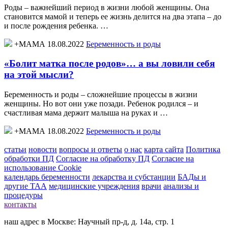
Роды – важнейший период в жизни любой женщины. Она
становится мамой и теперь ее жизнь делится на два этапа – до
и после рождения ребенка. …
+МАМА 18.08.2022
Беременность и роды
«Болит матка после родов»… а вы ловили себя
на этой мысли?
Беременность и роды – сложнейшие процессы в жизни
женщины. Но вот они уже позади. Ребенок родился – и
счастливая мама держит малыша на руках и …
+МАМА 18.08.2022
Беременность и роды
статьи
новости
вопросы и ответы
о нас
карта сайта
Политика
обработки ПД
Согласие на обработку ПД
Согласие на
использование Cookie
календарь беременности
лекарства и субстанции
БАДы и
другие ТАА
медицинские учреждения
врачи
анализы и
процедуры
контакты
наш адрес в Москве: Научный пр-д, д. 14а, стр. 1