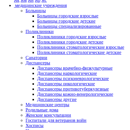
Як
Ям
Ян
Яр
Яс
медицинские учреждения
Больницы
Больницы городские взрослые
Больницы городские детские
Больницы специализированные
Поликлиники
Поликлиники городские взрослые
Поликлиники городские детские
Поликлиники стоматологические взрослые
Поликлиники стоматологические детские
Санатории
Диспансеры
Диспансеры врачебно-физкультурные
Диспансеры наркологические
Диспансеры психоневрологические
Диспансеры онкологические
Диспансеры противотуберкулезные
Диспансеры кожно-венерологические
Диспансеры другие
Медицинские центры
Родильные дома
Женские консультации
Госпитали для ветеранов войн
Хосписы