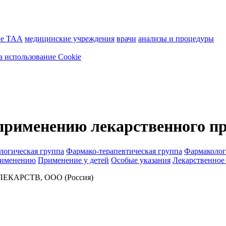
ие ТАА
медицинские учреждения
врачи
анализы и процедуры
а использование Cookie
применению лекарственного п
логическая группа
Фармако-терапевтическая группа
Фармаколог
рименению
Применение у детей
Особые указания
Лекарственное
КАРСТВ, ООО (Россия)