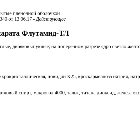
рытые пленочной оболочкой
340 от 13.06.17
- Действующее
епарата Флутамид-ТЛ
глые, двояковыпуклые; на поперечном разрезе ядро светло-желто
икрокристаллическая, повидон К25, кроскармеллоза натрия, нат
иловый спирт, макрогол 4000, тальк, титана диоксид, железа ок