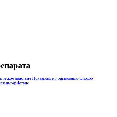
репарата
ическое действие
Показания к применению
Способ
 взаимодействие