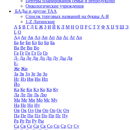
Центры планирования семьи и репродукции
Онкологические учреждения
БАДы и другие ТАА
Список торговых названий на буквы А-Я
1-Z Латинские
А
Б
В
Г
Д
Е
Ж
З
И
Й
К
Л
М
Н
О
П
Р
С
Т
У
Ф
Х
Ц
Ч
Ш
Э
L
Q
Ад
Ае
Ак
Ал
Ан
Ап
Ар
Ас
Ат
Ац
Ба
Бе
Би
Бл
Бо
Бр
Бь
Ва
Ве
Ви
Во
Га
Ге
Ги
Гл
Го
Гр
Д-
Да
Де
Ди
До
Др
Ду
Ды
Дя
Е-
Же
Жи
За
Зв
Зд
Зе
Зи
Зо
Иг
Из
Им
Ин
Ип
Йо
Ка
Ке
Ки
Кл
Ко
Кр
Ку
Ла
Ле
Ли
Ль
Лю
Ма
Ме
Ми
Мо
Мс
Му
На
Не
Но
Ну
Ов
Ок
Ол
Ом
Оп
Ор
Ос
Оч
Па
Пе
Пи
Пл
По
Пр
Пс
Пу
Ра
Ре
Ри
Ру
Ры
Са
Св
Се
Си
Ск
Со
Сп
Ср
Ст
Су