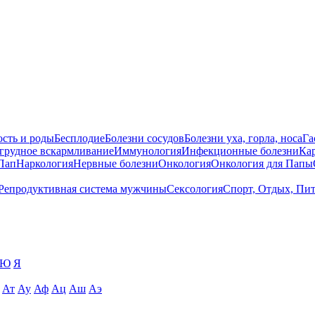
сть и роды
Бесплодие
Болезни сосудов
Болезни уха, горла, носа
Га
 грудное вскармливание
Иммунология
Инфекционные болезни
Ка
Пап
Наркология
Нервные болезни
Онкология
Онкология для Папы
Репродуктивная система мужчины
Сексология
Спорт, Отдых, Пи
Ю
Я
Ат
Ау
Аф
Ац
Аш
Аэ