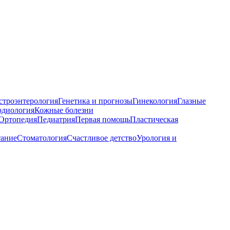
строэнтерология
Генетика и прогнозы
Гинекология
Глазные
рдиология
Кожные болезни
Ортопедия
Педиатрия
Первая помощь
Пластическая
тание
Стоматология
Счастливое детство
Урология и