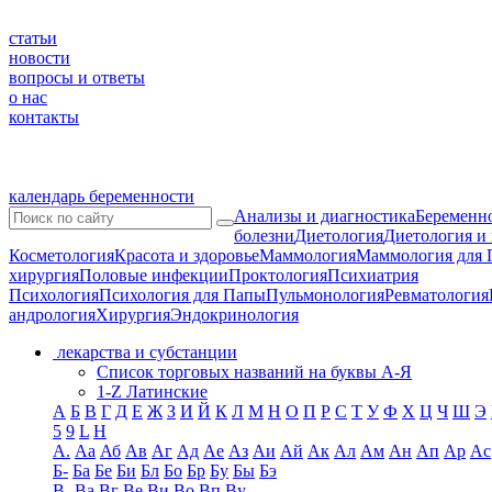
статьи
новости
вопросы и ответы
о нас
контакты
календарь беременности
Анализы и диагностика
Беременно
болезни
Диетология
Диетология и
Косметология
Красота и здоровье
Маммология
Маммология для 
хирургия
Половые инфекции
Проктология
Психиатрия
Психология
Психология для Папы
Пульмонология
Ревматология
андрология
Хирургия
Эндокринология
лекарства и субстанции
Список торговых названий на буквы А-Я
1-Z Латинские
А
Б
В
Г
Д
Е
Ж
З
И
Й
К
Л
М
Н
О
П
Р
С
Т
У
Ф
Х
Ц
Ч
Ш
Э
5
9
L
H
А.
Аа
Аб
Ав
Аг
Ад
Ае
Аз
Аи
Ай
Ак
Ал
Ам
Ан
Ап
Ар
Ас
Б-
Ба
Бе
Би
Бл
Бо
Бр
Бу
Бы
Бэ
В-
Ва
Вг
Ве
Ви
Во
Вп
Ву