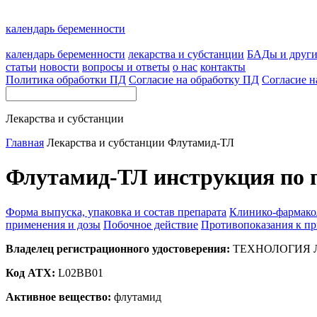
календарь беременности
календарь беременности
лекарства и субстанции
БАДы и друг
статьи
новости
вопросы и ответы
о нас
контакты
Политика обработки ПД
Согласие на обработку ПД
Согласие н
Лекарства и субстанции
Главная
Лекарства и субстанции
Флутамид-ТЛ
Флутамид-ТЛ инструкция по 
Форма выпуска, упаковка и состав препарата
Клинико-фармако
применения и дозы
Побочное действие
Противопоказания к п
Владелец регистрационного удостоверения:
ТЕХНОЛОГИЯ ЛЕ
Код ATX:
L02BB01
Активное вещество:
флутамид