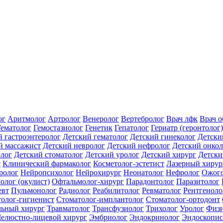
ог
Аритмолог
Артролог
Венеролог
Вертебролог
Врач лфк
Врач 
Гематолог
Гемостазиолог
Генетик
Гепатолог
Гериатр (геронтолог)
й гастроэнтеролог
Детский гематолог
Детский гинеколог
Детски
й массажист
Детский невролог
Детский нефролог
Детский онкол
олог
Детский стоматолог
Детский уролог
Детский хирург
Детски
г
Клинический фармаколог
Косметолог-эстетист
Лазерный хирур
ролог
Нейропсихолог
Нейрохирург
Неонатолог
Нефролог
Ожого
олог (окулист)
Офтальмолог-хирург
Парадонтолог
Паразитолог
евт
Пульмонолог
Радиолог
Реабилитолог
Ревматолог
Рентгеноло
олог-гигиенист
Стоматолог-имплантолог
Стоматолог-ортодонт
льный хирург
Травматолог
Трансфузиолог
Трихолог
Уролог
Физи
елюстно-лицевой хирург
Эмбриолог
Эндокринолог
Эндоскопис