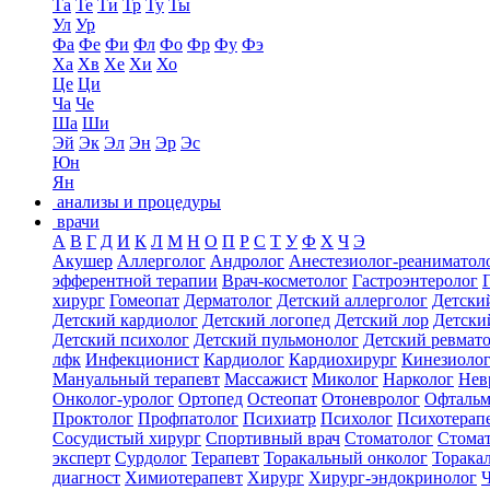
Та
Те
Ти
Тр
Ту
Ты
Ул
Ур
Фа
Фе
Фи
Фл
Фо
Фр
Фу
Фэ
Ха
Хв
Хе
Хи
Хо
Це
Ци
Ча
Че
Ша
Ши
Эй
Эк
Эл
Эн
Эр
Эс
Юн
Ян
анализы и процедуры
врачи
А
В
Г
Д
И
К
Л
М
Н
О
П
Р
С
Т
У
Ф
Х
Ч
Э
Акушер
Аллерголог
Андролог
Анестезиолог-реаниматол
эфферентной терапии
Врач-косметолог
Гастроэнтеролог
хирург
Гомеопат
Дерматолог
Детский аллерголог
Детски
Детский кардиолог
Детский логопед
Детский лор
Детски
Детский психолог
Детский пульмонолог
Детский ревмат
лфк
Инфекционист
Кардиолог
Кардиохирург
Кинезиоло
Мануальный терапевт
Массажист
Миколог
Нарколог
Нев
Онколог-уролог
Ортопед
Остеопат
Отоневролог
Офтальм
Проктолог
Профпатолог
Психиатр
Психолог
Психотерап
Сосудистый хирург
Спортивный врач
Стоматолог
Стомат
эксперт
Сурдолог
Терапевт
Торакальный онколог
Торака
диагност
Химиотерапевт
Хирург
Хирург-эндокринолог
Ч