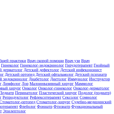
общей практики
Врач скорой помощи
Врач узи
Врач
Гинеколог
Гинеколог-эндокринолог
Гирудотерапевт
Гнойный
й дерматолог
Детский дефектолог
Детский инфекционист
ог
Детский ортопед
Детский офтальмолог
Детский психиатр
й эндокринолог
Диабетолог
Диетолог
Иммунолог
Инструктор
г
Лимфолог
Лор
Малоинвазивный хирург
Маммолог
вый хирург
Онколог
Онколог-гинеколог
Онколог-дерматолог
Педиатр
Перинатолог
Пластический хирург
Подолог (подиатр)
г
Репродуктолог
Рефлексотерапевт
Сексолог
Сомнолог
Стоматолог-ортопед
Стоматолог-хирург
Судебно-медицинский
отерапевт
Флеболог
Фониатр
Фтизиатр
Функциональный
т
Эпилептолог