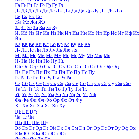
Га
Ге
Ги
Гл
Го
Гр
Гу
Гэ
Д-
Д3
Да
Дв
Дг
Де
Дж
Ди
Дл
До
Др
Ду
Ды
Дэ
Дю
Ев
Ек
Ем
Ер
Жа
Же
Жи
Жо
За
Зв
Зе
Зи
Зм
Зо
Зу
И.
Иб
Ив
Иг
Ид
Из
Ик
Ил
Им
Ин
Ио
Ип
Ир
Ис
Ит
Иф
И
Йо
Ка
Кв
Ке
Ки
Кл
Ко
Кр
Кс
Ку
Кь
Кэ
Л-
Ла
Ле
Ли
Ло
Лу
Ль
Лю
Ля
М-
Ма
Ме
Ми
Мл
Мм
Мо
Мс
Му
Мэ
Мю
Мя
Н-
На
Не
Ни
Но
Ну
Нь
Об
Ов
Од
Оз
Ок
Ол
Ом
Он
Оп
Ор
Ос
От
Оф
Оц
Па
Пе
Пз
Пи
Пк
Пл
Пн
По
Пр
Пс
Пу
Р-
Ра
Ре
Ри
Ро
Ру
Ры
Рэ
Ря
Са
Сб
Св
Се
Си
Ск
Сл
См
Сн
Со
Сп
Ср
Ст
Су
Сы
Сю
Та
Тв
Тг
Те
Ти
Тм
То
Тр
Ту
Ты
Тэ
Уб
Уг
Уз
Ук
Ул
Ум
Ун
Уп
Ур
Ус
Ут
Уф
Фа
Фе
Фи
Фл
Фо
Фр
Фс
Фт
Фу
Ха
Хв
Хе
Хи
Хл
Хо
Ху
Це
Ци
Цф
Ча
Че
Чи
Ша
Шв
Ши
Шу
Эб
Эв
Эг
Эд
Эз
Эй
Эк
Эл
Эм
Эн
Эп
Эр
Эс
Эт
Эу
Эф
Эх
Юв
Юг
Юм
Юн
Юп
Ют