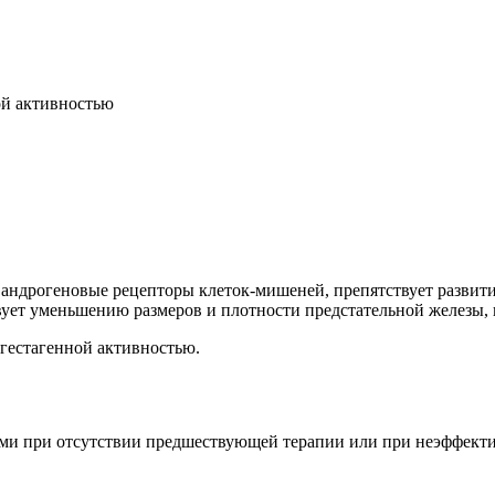
ой активностью
 андрогеновые рецепторы клеток-мишеней, препятствует развит
ет уменьшению размеров и плотности предстательной железы, п
игестагенной активностью.
зами при отсутствии предшествующей терапии или при неэффект