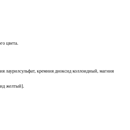
го цвета.
рия лаурилсульфат, кремния диоксид коллоидный, магния
сид желтый].