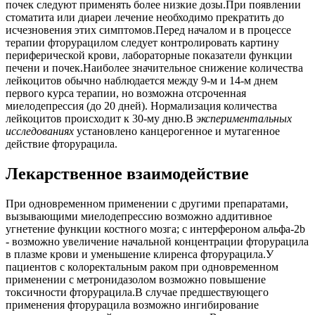
почек следуют применять более низкие дозы.При появлении
стоматита или диареи лечение необходимо прекратить до
исчезновения этих симптомов.Перед началом и в процессе
терапии фторурацилом следует контролировать картину
периферической крови, лабораторные показатели функции
печени и почек.Наиболее значительное снижение количества
лейкоцитов обычно наблюдается между 9-м и 14-м днем
первого курса терапии, но возможна отсроченная
миелодепрессия (до 20 дней). Нормализация количества
лейкоцитов происходит к 30-му дню.В
экспериментальных
исследованиях
установлено канцерогенное и мутагенное
действие фторурацила.
Лекарственное взаимодействие
При одновременном применении с другими препаратами,
вызывающими миелодепрессию возможно аддитивное
угнетение функции костного мозга; с интерфероном альфа-2b
- возможно увеличение начальной концентрации фторурацила
в плазме крови и уменьшение клиренса фторурацила.У
пациентов с колоректальным раком при одновременном
применении с метронидазолом возможно повышение
токсичности фторурацила.В случае предшествующего
применения фторурацила возможно ингибирование