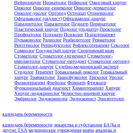
Нейрохирург
Неонатолог
Нефролог
Ожоговый хирург
Онколог
Онколог-гинеколог
Онколог-дерматолог
Онколог-уролог
Ортопед
Остеопат
Отоневролог
Офтальмолог (окулист)
Офтальмолог-хирург
Парадонтолог
Паразитолог
Педиатр
Перинатолог
Пластический хирург
Подолог (подиатр)
Проктолог
Профпатолог
Психиатр
Психолог
Психотерапевт
Пульмонолог
Радиолог
Реабилитолог
Ревматолог
Рентгенолог
Репродуктолог
Рефлексотерапевт
Сексолог
Сомнолог
Сосудистый хирург
Спортивный врач
Стоматолог
Стоматолог-гигиенист
Стоматолог-
имплантолог
Стоматолог-ортодонт
Стоматолог-ортопед
Стоматолог-хирург
Судебно-медицинский эксперт
Сурдолог
Терапевт
Торакальный онколог
Торакальный
хирург
Травматолог
Трансфузиолог
Трихолог
Уролог
Физиотерапевт
Флеболог
Фониатр
Фтизиатр
Функциональный диагност
Химиотерапевт
Хирург
Хирург-эндокринолог
Челюстно-лицевой хирург
Эмбриолог
Эндокринолог
Эндоскопист
Эпилептолог
календарь беременности
календарь беременности
лекарства и субстанции
БАДы и
другие ТАА
медицинские учреждения
врачи
анализы и