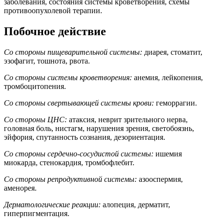
заболевания, состояния системы кроветворения, схемы
противоопухолевой терапии.
Побочное действие
Со стороны пищеварительной системы:
диарея, стоматит,
эзофагит, тошнота, рвота.
Со стороны системы кроветворения:
анемия, лейкопения,
тромбоцитопения.
Со стороны свертывающей системы крови:
геморрагии.
Со стороны ЦНС:
атаксия, неврит зрительного нерва,
головная боль, нистагм, нарушения зрения, светобоязнь,
эйфория, спутанность сознания, дезориентация.
Со стороны сердечно-сосудистой системы:
ишемия
миокарда, стенокардия, тромбофлебит.
Со стороны репродуктивной системы:
азооспермия,
аменорея.
Дерматологические реакции:
алопеция, дерматит,
гиперпигментация.