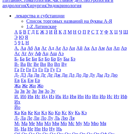
Питание
Стоматология
Счастливое детство
Урология и
андрология
Хирургия
Эндокринология
лекарства и субстанции
Список торговых названий на буквы А-Я
1-Z Латинские
А
Б
В
Г
Д
Е
Ж
З
И
Й
К
Л
М
Н
О
П
Р
С
Т
У
Ф
Х
Ц
Ч
Ш
Э
Ю
Я
5
9
L
H
А.
Аа
Аб
Ав
Аг
Ад
Ае
Аз
Аи
Ай
Ак
Ал
Ам
Ан
Ап
Ар
Ас
Ат
Ау
Аф
Ац
Аш
Аэ
Б-
Ба
Бе
Би
Бл
Бо
Бр
Бу
Бы
Бэ
В-
Ва
Вг
Ве
Ви
Во
Вп
Ву
Га
Ге
Ги
Гл
Го
Гр
Гу
Гэ
Д-
Д3
Да
Дв
Дг
Де
Дж
Ди
Дл
До
Др
Ду
Ды
Дэ
Дю
Ев
Ек
Ем
Ер
Жа
Же
Жи
Жо
За
Зв
Зе
Зи
Зм
Зо
Зу
И.
Иб
Ив
Иг
Ид
Из
Ик
Ил
Им
Ин
Ио
Ип
Ир
Ис
Ит
Иф
Их
Йо
Ка
Кв
Ке
Ки
Кл
Ко
Кр
Кс
Ку
Кь
Кэ
Л-
Ла
Ле
Ли
Ло
Лу
Ль
Лю
Ля
М-
Ма
Ме
Ми
Мл
Мм
Мо
Мс
Му
Мэ
Мю
Мя
Н-
На
Не
Ни
Но
Ну
Нь