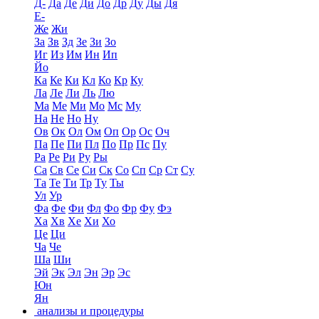
Д-
Да
Де
Ди
До
Др
Ду
Ды
Дя
Е-
Же
Жи
За
Зв
Зд
Зе
Зи
Зо
Иг
Из
Им
Ин
Ип
Йо
Ка
Ке
Ки
Кл
Ко
Кр
Ку
Ла
Ле
Ли
Ль
Лю
Ма
Ме
Ми
Мо
Мс
Му
На
Не
Но
Ну
Ов
Ок
Ол
Ом
Оп
Ор
Ос
Оч
Па
Пе
Пи
Пл
По
Пр
Пс
Пу
Ра
Ре
Ри
Ру
Ры
Са
Св
Се
Си
Ск
Со
Сп
Ср
Ст
Су
Та
Те
Ти
Тр
Ту
Ты
Ул
Ур
Фа
Фе
Фи
Фл
Фо
Фр
Фу
Фэ
Ха
Хв
Хе
Хи
Хо
Це
Ци
Ча
Че
Ша
Ши
Эй
Эк
Эл
Эн
Эр
Эс
Юн
Ян
анализы и процедуры