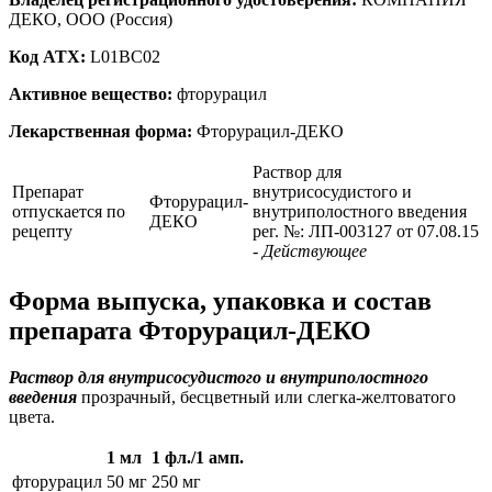
ДЕКО, ООО (Россия)
Код ATX:
L01BC02
Активное вещество:
фторурацил
Лекарственная форма:
Фторурацил-ДЕКО
Раствор для
Препарат
внутрисосудистого и
Фторурацил-
отпускается по
внутриполостного введения
ДЕКО
рецепту
рег. №: ЛП-003127 от 07.08.15
- Действующее
Форма выпуска, упаковка и состав
препарата Фторурацил-ДЕКО
Раствор для внутрисосудистого и внутриполостного
введения
прозрачный, бесцветный или слегка-желтоватого
цвета.
1 мл
1 фл./1 амп.
фторурацил
50 мг
250 мг