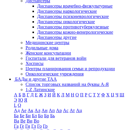
Диспансеры
Диспансеры врачебно-физкультурные
Диспансеры наркологические
Диспансеры психоневрологические
Диспансеры онкологические
Диспансеры противотуберкулезные
Диспансеры кожно-венерологические
Диспансеры другие
Медицинские центры
Родильные дома
Женские консультации
Госпитали для ветеранов войн
Хосписы
Центры планирования семьи и репродукции
Онкологические учреждения
БАДы и другие ТАА
Список торговых названий на буквы А-Я
1-Z Латинские
А
Б
В
Г
Д
Е
Ж
З
И
Й
К
Л
М
Н
О
П
Р
С
Т
У
Ф
Х
Ц
Ч
Ш
Э
Ю
Я
L
Q
Ад
Ае
Ак
Ал
Ан
Ап
Ар
Ас
Ат
Ац
Ба
Бе
Би
Бл
Бо
Бр
Бь
Ва
Ве
Ви
Во
Га
Ге
Ги
Гл
Го
Гр