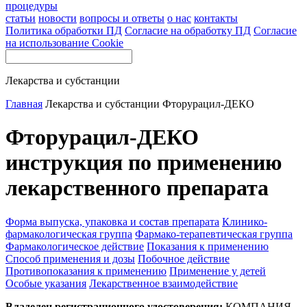
процедуры
статьи
новости
вопросы и ответы
о нас
контакты
Политика обработки ПД
Согласие на обработку ПД
Согласие
на использование Cookie
Лекарства и субстанции
Главная
Лекарства и субстанции
Фторурацил-ДЕКО
Фторурацил-ДЕКО
инструкция по применению
лекарственного препарата
Форма выпуска, упаковка и состав препарата
Клинико-
фармакологическая группа
Фармако-терапевтическая группа
Фармакологическое действие
Показания к применению
Способ применения и дозы
Побочное действие
Противопоказания к применению
Применение у детей
Особые указания
Лекарственное взаимодействие
Владелец регистрационного удостоверения:
КОМПАНИЯ