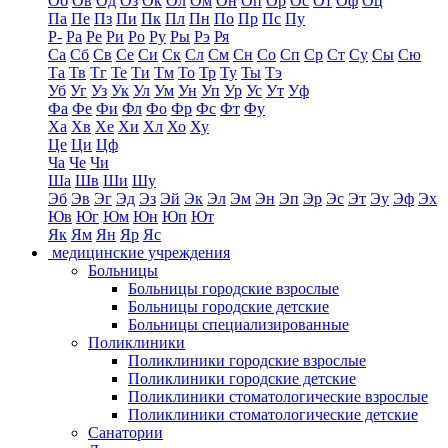
Об
Ов
Од
Оз
Ок
Ол
Ом
Он
Оп
Ор
Ос
От
Оф
Оц
Па
Пе
Пз
Пи
Пк
Пл
Пн
По
Пр
Пс
Пу
Р-
Ра
Ре
Ри
Ро
Ру
Ры
Рэ
Ря
Са
Сб
Св
Се
Си
Ск
Сл
См
Сн
Со
Сп
Ср
Ст
Су
Сы
Сю
Та
Тв
Тг
Те
Ти
Тм
То
Тр
Ту
Ты
Тэ
Уб
Уг
Уз
Ук
Ул
Ум
Ун
Уп
Ур
Ус
Ут
Уф
Фа
Фе
Фи
Фл
Фо
Фр
Фс
Фт
Фу
Ха
Хв
Хе
Хи
Хл
Хо
Ху
Це
Ци
Цф
Ча
Че
Чи
Ша
Шв
Ши
Шу
Эб
Эв
Эг
Эд
Эз
Эй
Эк
Эл
Эм
Эн
Эп
Эр
Эс
Эт
Эу
Эф
Эх
Юв
Юг
Юм
Юн
Юп
Ют
Як
Ям
Ян
Яр
Яс
медицинские учреждения
Больницы
Больницы городские взрослые
Больницы городские детские
Больницы специализированные
Поликлиники
Поликлиники городские взрослые
Поликлиники городские детские
Поликлиники стоматологические взрослые
Поликлиники стоматологические детские
Санатории