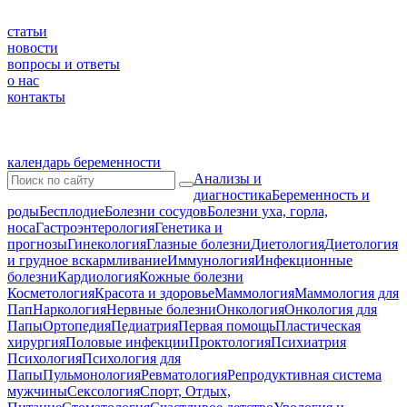
статьи
новости
вопросы и ответы
о нас
контакты
календарь беременности
Анализы и
диагностика
Беременность и
роды
Бесплодие
Болезни сосудов
Болезни уха, горла,
носа
Гастроэнтерология
Генетика и
прогнозы
Гинекология
Глазные болезни
Диетология
Диетология
и грудное вскармливание
Иммунология
Инфекционные
болезни
Кардиология
Кожные болезни
Косметология
Красота и здоровье
Маммология
Маммология для
Пап
Наркология
Нервные болезни
Онкология
Онкология для
Папы
Ортопедия
Педиатрия
Первая помощь
Пластическая
хирургия
Половые инфекции
Проктология
Психиатрия
Психология
Психология для
Папы
Пульмонология
Ревматология
Репродуктивная система
мужчины
Сексология
Спорт, Отдых,