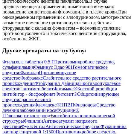
цитотоксического действия паклитаксела.В случае
предшествующего применения циметидина возможно
повышение концентрации фторурацила в плазме крови.При
одновременном применении с аллопуринолом, метотрексатом
возможное изменение противоопухолевого действия
фторурацила; с кальция фолинатом – возможно усиление
противоопухолевого и токсического действия фторурацила,
особенно на ЖКТ.
Другие препараты на эту букву:
Фталазола таблетки 0.5 Г
Противомикробное средство,
сульфаниламид
Феминус Эдас-901
Гомеопатическое
средство
Фамилар
Противовирусное
средство
Фибралакс
Слабительное средство растительного
происхождения
Фторурацил-Дарница
Противоопухолевое
средство, антиметаболит
Фосамакс®
Костной резорбции
ингибитор - бисфосфонат
Фитовит®
Общетонизирующее
средство растительного
происхождения
Фламадекс®
НПВП
Физиодоза
Средство
лечения заболеваний носа
Фуцидин®
Г
Глюкокортикостероид+антибиотик полициклической
структуры
Фенилин
Антикоагулянт непрямого
действия
Фукасептол
Антисептическое средство
Фурацилина
раствор спиртовой 1:1500
Противомикробное средство,