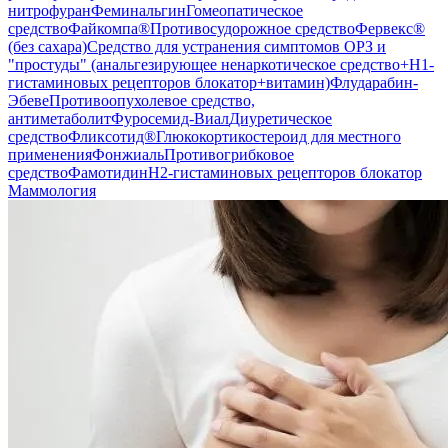
нитрофуран
Феминальгин
Гомеопатическое
средство
Файкомпа®
Противосудорожное средство
Фервекс®
(без сахара)
Средство для устранения симптомов ОРЗ и
"простуды" (анальгезирующее ненаркотическое средство+H1-
гистаминовых рецепторов блокатор+витамин)
Флударабин-
Эбеве
Противоопухолевое средство,
антиметаболит
Фуросемид-Виал
Диуретическое
средство
Фликсотид®
Глюкокортикостероид для местного
применения
Фонжиаль
Противогрибковое
средство
Фамотидин
H2-гистаминовых рецепторов блокатор
Маммология