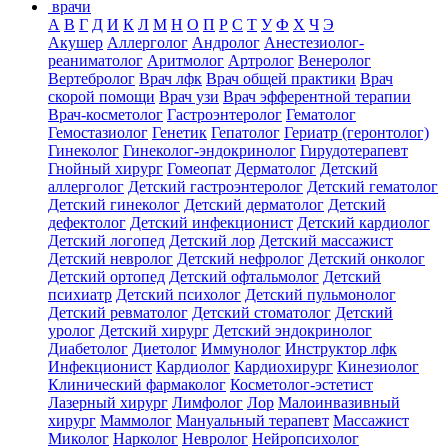
врачи
А
В
Г
Д
И
К
Л
М
Н
О
П
Р
С
Т
У
Ф
Х
Ч
Э
Акушер
Аллерголог
Андролог
Анестезиолог-
реаниматолог
Аритмолог
Артролог
Венеролог
Вертебролог
Врач лфк
Врач общей практики
Врач
скорой помощи
Врач узи
Врач эфферентной терапии
Врач-косметолог
Гастроэнтеролог
Гематолог
Гемостазиолог
Генетик
Гепатолог
Гериатр (геронтолог)
Гинеколог
Гинеколог-эндокринолог
Гирудотерапевт
Гнойный хирург
Гомеопат
Дерматолог
Детский
аллерголог
Детский гастроэнтеролог
Детский гематолог
Детский гинеколог
Детский дерматолог
Детский
дефектолог
Детский инфекционист
Детский кардиолог
Детский логопед
Детский лор
Детский массажист
Детский невролог
Детский нефролог
Детский онколог
Детский ортопед
Детский офтальмолог
Детский
психиатр
Детский психолог
Детский пульмонолог
Детский ревматолог
Детский стоматолог
Детский
уролог
Детский хирург
Детский эндокринолог
Диабетолог
Диетолог
Иммунолог
Инструктор лфк
Инфекционист
Кардиолог
Кардиохирург
Кинезиолог
Клинический фармаколог
Косметолог-эстетист
Лазерный хирург
Лимфолог
Лор
Малоинвазивный
хирург
Маммолог
Мануальный терапевт
Массажист
Миколог
Нарколог
Невролог
Нейропсихолог