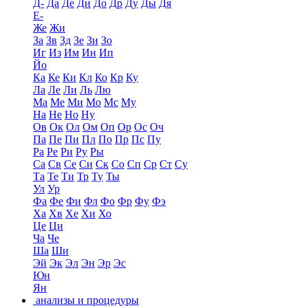
Д-
Да
Де
Ди
До
Др
Ду
Ды
Дя
Е-
Же
Жи
За
Зв
Зд
Зе
Зи
Зо
Иг
Из
Им
Ин
Ип
Йо
Ка
Ке
Ки
Кл
Ко
Кр
Ку
Ла
Ле
Ли
Ль
Лю
Ма
Ме
Ми
Мо
Мс
Му
На
Не
Но
Ну
Ов
Ок
Ол
Ом
Оп
Ор
Ос
Оч
Па
Пе
Пи
Пл
По
Пр
Пс
Пу
Ра
Ре
Ри
Ру
Ры
Са
Св
Се
Си
Ск
Со
Сп
Ср
Ст
Су
Та
Те
Ти
Тр
Ту
Ты
Ул
Ур
Фа
Фе
Фи
Фл
Фо
Фр
Фу
Фэ
Ха
Хв
Хе
Хи
Хо
Це
Ци
Ча
Че
Ша
Ши
Эй
Эк
Эл
Эн
Эр
Эс
Юн
Ян
анализы и процедуры