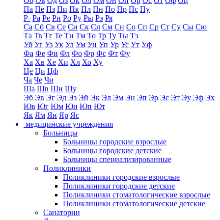
Об
Ов
Од
Оз
Ок
Ол
Ом
Он
Оп
Ор
Ос
От
Оф
Оц
Па
Пе
Пз
Пи
Пк
Пл
Пн
По
Пр
Пс
Пу
Р-
Ра
Ре
Ри
Ро
Ру
Ры
Рэ
Ря
Са
Сб
Св
Се
Си
Ск
Сл
См
Сн
Со
Сп
Ср
Ст
Су
Сы
Сю
Та
Тв
Тг
Те
Ти
Тм
То
Тр
Ту
Ты
Тэ
Уб
Уг
Уз
Ук
Ул
Ум
Ун
Уп
Ур
Ус
Ут
Уф
Фа
Фе
Фи
Фл
Фо
Фр
Фс
Фт
Фу
Ха
Хв
Хе
Хи
Хл
Хо
Ху
Це
Ци
Цф
Ча
Че
Чи
Ша
Шв
Ши
Шу
Эб
Эв
Эг
Эд
Эз
Эй
Эк
Эл
Эм
Эн
Эп
Эр
Эс
Эт
Эу
Эф
Эх
Юв
Юг
Юм
Юн
Юп
Ют
Як
Ям
Ян
Яр
Яс
медицинские учреждения
Больницы
Больницы городские взрослые
Больницы городские детские
Больницы специализированные
Поликлиники
Поликлиники городские взрослые
Поликлиники городские детские
Поликлиники стоматологические взрослые
Поликлиники стоматологические детские
Санатории