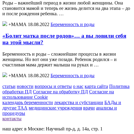
Роды – важнейший период в жизни любой женщины. Она
становится мамой и теперь ее жизнь делится на два этапа – до
и после рождения ребенка. …
+МАМА 18.08.2022
Беременность и роды
«Болит матка после родов»… а вы ловили себя
на этой мысли?
Беременность и роды – сложнейшие процессы в жизни
женщины. Но вот они уже позади. Ребенок родился – и
счастливая мама держит малыша на руках и …
+МАМА 18.08.2022
Беременность и роды
статьи
новости
вопросы и ответы
о нас
карта сайта
Политика
обработки ПД
Согласие на обработку ПД
Согласие на
использование Cookie
календарь беременности
лекарства и субстанции
БАДы и
другие ТАА
медицинские учреждения
врачи
анализы и
процедуры
контакты
наш адрес в Москве: Научный пр-д, д. 14а, стр. 1