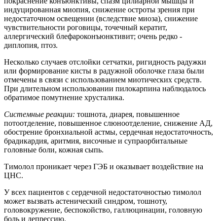
покраснение конъюнктивы, спазм цилиарной мышцы и
индуцированная миопия, снижение остроты зрения при
недостаточном освещении (вследствие миоза), снижение
чувствительности роговицы, точечный кератит,
аллергический блефароконъюнктивит; очень редко -
диплопия, птоз.
Несколько случаев отслойки сетчатки, ригидность радужки
или формирование кисты в радужной оболочке глаза были
отмечены в связи с использованием миотических средств.
При длительном использовании пилокарпина наблюдалось
обратимое помутнение хрусталика.
Системные реакции:
тошнота, диарея, повышенное
потоотделение, повышенное слюноотделение, снижение АД,
обострение бронхиальной астмы, сердечная недостаточность,
брадикардия, аритмия, височные и супраорбитальные
головные боли, кожная сыпь.
Тимолол проникает через ГЭБ и оказывает воздействие на
ЦНС.
У всех пациентов с сердечной недостаточностью тимолол
может вызвать астенический синдром, тошноту,
головокружение, беспокойство, галлюцинации, головную
боль и депрессию.