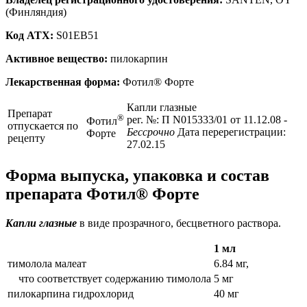
(Финляндия)
Код ATX:
S01EB51
Активное вещество:
пилокарпин
Лекарственная форма:
Фотил® Форте
Капли глазные
Препарат
®
рег. №: П N015333/01 от 11.12.08
-
Фотил
отпускается по
Бессрочно
Дата перерегистрации:
Форте
рецепту
27.02.15
Форма выпуска, упаковка и состав
препарата Фотил® Форте
Капли глазные
в виде прозрачного, бесцветного раствора.
1 мл
тимолола малеат
6.84 мг,
что соответствует содержанию тимолола
5 мг
пилокарпина гидрохлорид
40 мг