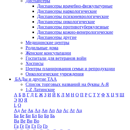
Диспансеры
Диспансеры врачебно-физкультурные
Диспансеры наркологические
Диспансеры психоневрологические
Диспансеры онкологические
Диспансеры противотуберкулезные
Диспансеры кожно-венерологические
Диспансеры другие
Медицинские центры
Родильные дома
Женские консультации
Госпитали для ветеранов войн
Хосписы
Центры планирования семьи и репродукции
Онкологические учреждения
БАДы и другие ТАА
Список торговых названий на буквы А-Я
1-Z Латинские
А
Б
В
Г
Д
Е
Ж
З
И
Й
К
Л
М
Н
О
П
Р
С
Т
У
Ф
Х
Ц
Ч
Ш
Э
Ю
Я
L
Q
Ад
Ае
Ак
Ал
Ан
Ап
Ар
Ас
Ат
Ац
Ба
Бе
Би
Бл
Бо
Бр
Бь
Ва
Ве
Ви
Во
Га
Ге
Ги
Гл
Го
Гр