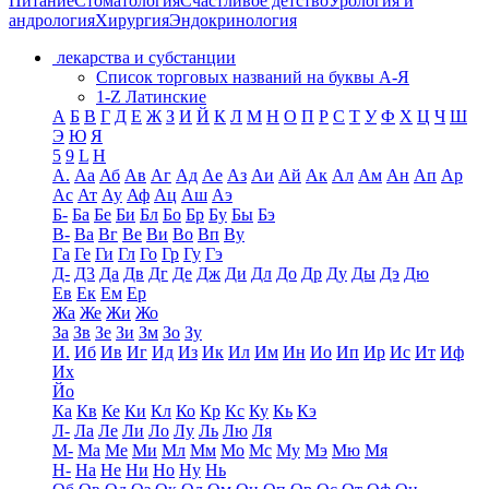
Питание
Стоматология
Счастливое детство
Урология и
андрология
Хирургия
Эндокринология
лекарства и субстанции
Список торговых названий на буквы А-Я
1-Z Латинские
А
Б
В
Г
Д
Е
Ж
З
И
Й
К
Л
М
Н
О
П
Р
С
Т
У
Ф
Х
Ц
Ч
Ш
Э
Ю
Я
5
9
L
H
А.
Аа
Аб
Ав
Аг
Ад
Ае
Аз
Аи
Ай
Ак
Ал
Ам
Ан
Ап
Ар
Ас
Ат
Ау
Аф
Ац
Аш
Аэ
Б-
Ба
Бе
Би
Бл
Бо
Бр
Бу
Бы
Бэ
В-
Ва
Вг
Ве
Ви
Во
Вп
Ву
Га
Ге
Ги
Гл
Го
Гр
Гу
Гэ
Д-
Д3
Да
Дв
Дг
Де
Дж
Ди
Дл
До
Др
Ду
Ды
Дэ
Дю
Ев
Ек
Ем
Ер
Жа
Же
Жи
Жо
За
Зв
Зе
Зи
Зм
Зо
Зу
И.
Иб
Ив
Иг
Ид
Из
Ик
Ил
Им
Ин
Ио
Ип
Ир
Ис
Ит
Иф
Их
Йо
Ка
Кв
Ке
Ки
Кл
Ко
Кр
Кс
Ку
Кь
Кэ
Л-
Ла
Ле
Ли
Ло
Лу
Ль
Лю
Ля
М-
Ма
Ме
Ми
Мл
Мм
Мо
Мс
Му
Мэ
Мю
Мя
Н-
На
Не
Ни
Но
Ну
Нь