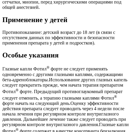
сетчатки, миопии, перед хирургическими операциями под
общей анестезией.
Применение у детей
Противопоказание: детский возраст до 18 лет (в связи с
отсутствием данных по эффективности и безопасности
применения препарата у детей и подростков).
Особые указания
®
Глазные капли Фотил
форте не следует применять
одновременно с другими глазными каплями, содержащими
бета-адреноблокаторы.Использование других глазных капель
следует прекратить прежде, чем начата терапия препаратом
®
Фотил
форте. Предыдущий противоглаукомный препарат
®
следует отменить, а терапию глазными каплями Фотил
форте начать на следующий день.Оценку эффективности
действия препарата следует проводить через 4 недели после
начала лечения при регулярном контроле внутриглазного
давления. Дальнейшее лечение также следует проводить при
регулярном контроле внутриглазного давления.Глазные капли
®
Фотил
форте содержат в качестве консерванта бензалкония