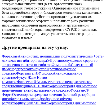
артериальная гипотензия (в т.ч. ортостатическая),
брадикардия, головокружение.Одновременное применение
бета-адреноблокаторов и блокаторов медленных кальциевых
каналов системного действия приводит к усилению их
фармакологического эффекта и повышает риск развития
нарушений сердечной проводимости и артериальной
гипотензии.Ингибиторы изофермента CYP2D6, такие как
хинидин и циметидин, могут увеличить концентрацию
тимолола в плазме.
Другие препараты на эту букву:
Фораклав
Антибиотик, пенициллин полусинтетический+бета-
лактамаз ингибитор
Фемара®
Противоопухолевое средство,
эстрогенов синтеза ингибитор
Феморикс®
Селективный
иммунодепрессант
Флустоп
Противовирусное
средство
Фортевигал®
Фридокс
Антиоксидантное
средство
Фукус-Желе Натив-
комплекс
Флюгесик®
Анальгетическое ненаркотическое
средство
Флуцинар® Н
Глюкокортикостероид для местного
применения+антибактериальное средство
Фосаванс®
Форте
Остеопороза средство лечения (костной резорбции
ингибитор+кальциево-фосфорного обмена
регулятор)
Флуцинар®
Глюкокортикостероид для местного