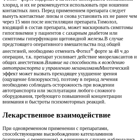
хлорид, и их не рекомендуется использовать при ношении
контактных линз. Перед применением препарата следует
вынуть контактные линзы и снова установить их не ранее чем
через 15 мин после инстилляции препарата.Тимолол,
входящий в состав препарата, может маскировать симптомы
гипогликемии у пациентов с сахарным диабетом или
симптомы гиперфункции щитовидной железы.В случае
предстоящего оперативного вмешательства под общей
®
анестезией, необходимо отменить Фотил
форте за 48 ч до
операции, т.к. препарат усиливает действие миорелаксантов и
общих анестетиков.
Влияние на способность к вождению
автотранспорта и управлению механизмами
Миотический
эффект может вызвать преходящее ухудшение зрения
(ощущение близорукости), поэтому в период лечения
необходимо соблюдать осторожность при вождении
автотранспорта или эксплуатации любого сложного
оборудования, требующего повышенной концентрации
внимания и быстроты психомоторных реакций.
Лекарственное взаимодействие
При одновременном применении с препаратами,
способствующими высвобождению катехоламинов
(например, с резерпином), в единичных случаях наблюдались