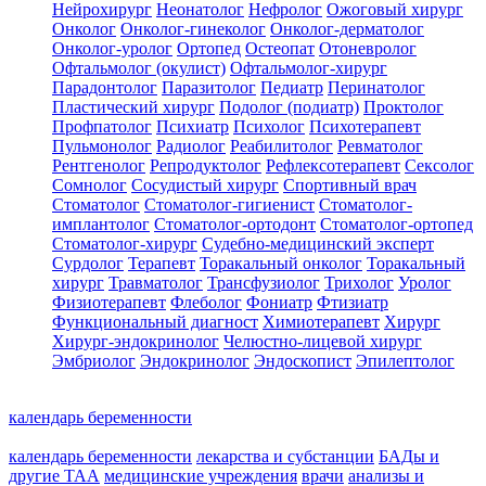
Нейрохирург
Неонатолог
Нефролог
Ожоговый хирург
Онколог
Онколог-гинеколог
Онколог-дерматолог
Онколог-уролог
Ортопед
Остеопат
Отоневролог
Офтальмолог (окулист)
Офтальмолог-хирург
Парадонтолог
Паразитолог
Педиатр
Перинатолог
Пластический хирург
Подолог (подиатр)
Проктолог
Профпатолог
Психиатр
Психолог
Психотерапевт
Пульмонолог
Радиолог
Реабилитолог
Ревматолог
Рентгенолог
Репродуктолог
Рефлексотерапевт
Сексолог
Сомнолог
Сосудистый хирург
Спортивный врач
Стоматолог
Стоматолог-гигиенист
Стоматолог-
имплантолог
Стоматолог-ортодонт
Стоматолог-ортопед
Стоматолог-хирург
Судебно-медицинский эксперт
Сурдолог
Терапевт
Торакальный онколог
Торакальный
хирург
Травматолог
Трансфузиолог
Трихолог
Уролог
Физиотерапевт
Флеболог
Фониатр
Фтизиатр
Функциональный диагност
Химиотерапевт
Хирург
Хирург-эндокринолог
Челюстно-лицевой хирург
Эмбриолог
Эндокринолог
Эндоскопист
Эпилептолог
календарь беременности
календарь беременности
лекарства и субстанции
БАДы и
другие ТАА
медицинские учреждения
врачи
анализы и