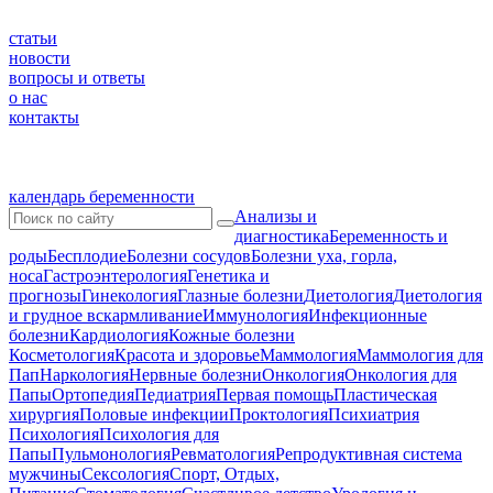
статьи
новости
вопросы и ответы
о нас
контакты
календарь беременности
Анализы и
диагностика
Беременность и
роды
Бесплодие
Болезни сосудов
Болезни уха, горла,
носа
Гастроэнтерология
Генетика и
прогнозы
Гинекология
Глазные болезни
Диетология
Диетология
и грудное вскармливание
Иммунология
Инфекционные
болезни
Кардиология
Кожные болезни
Косметология
Красота и здоровье
Маммология
Маммология для
Пап
Наркология
Нервные болезни
Онкология
Онкология для
Папы
Ортопедия
Педиатрия
Первая помощь
Пластическая
хирургия
Половые инфекции
Проктология
Психиатрия
Психология
Психология для
Папы
Пульмонология
Ревматология
Репродуктивная система
мужчины
Сексология
Спорт, Отдых,