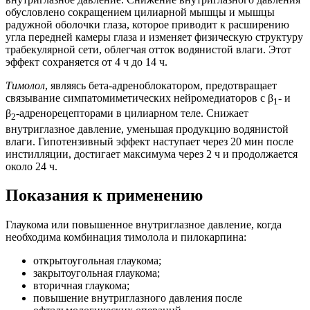
обусловлено сокращением цилиарной мышцы и мышцы
радужной оболочки глаза, которое приводит к расширению
угла передней камеры глаза и изменяет физическую структуру
трабекулярной сети, облегчая отток водянистой влаги. Этот
эффект сохраняется от 4 ч до 14 ч.
Тимолол
, являясь бета-адреноблокатором, предотвращает
связывание симпатомиметических нейромедиаторов с β
- и
1
β
-адренорецепторами в цилиарном теле. Снижает
2
внутриглазное давление, уменьшая продукцию водянистой
влаги. Гипотензивный эффект наступает через 20 мин после
инстилляции, достигает максимума через 2 ч и продолжается
около 24 ч.
Показания к применению
Глаукома или повышенное внутриглазное давление, когда
необходима комбинация тимолола и пилокарпина:
открытоугольная глаукома;
закрытоугольная глаукома;
вторичная глаукома;
повышение внутриглазного давления после