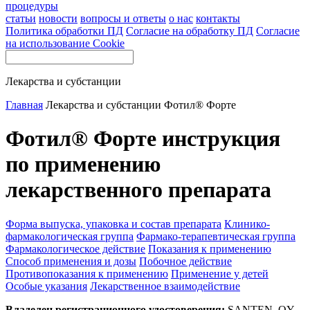
процедуры
статьи
новости
вопросы и ответы
о нас
контакты
Политика обработки ПД
Согласие на обработку ПД
Согласие
на использование Cookie
Лекарства и субстанции
Главная
Лекарства и субстанции
Фотил® Форте
Фотил® Форте инструкция
по применению
лекарственного препарата
Форма выпуска, упаковка и состав препарата
Клинико-
фармакологическая группа
Фармако-терапевтическая группа
Фармакологическое действие
Показания к применению
Способ применения и дозы
Побочное действие
Противопоказания к применению
Применение у детей
Особые указания
Лекарственное взаимодействие
Владелец регистрационного удостоверения:
SANTEN, OY