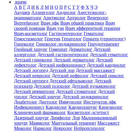
врачи
А
В
Г
Д
И
К
Л
М
Н
О
П
Р
С
Т
У
Ф
Х
Ч
Э
Акушер
Аллерголог
Андролог
Анестезиолог-
реаниматолог
Аритмолог
Артролог
Венеролог
Вертебролог
Врач лфк
Врач общей практики
Врач
скорой помощи
Врач узи
Врач эфферентной терапии
Врач-косметолог
Гастроэнтеролог
Гематолог
Гемостазиолог
Генетик
Гепатолог
Гериатр (геронтолог)
Гинеколог
Гинеколог-эндокринолог
Гирудотерапевт
Гнойный хирург
Гомеопат
Дерматолог
Детский
аллерголог
Детский гастроэнтеролог
Детский гематолог
Детский гинеколог
Детский дерматолог
Детский
дефектолог
Детский инфекционист
Детский кардиолог
Детский логопед
Детский лор
Детский массажист
Детский невролог
Детский нефролог
Детский онколог
Детский ортопед
Детский офтальмолог
Детский
психиатр
Детский психолог
Детский пульмонолог
Детский ревматолог
Детский стоматолог
Детский
уролог
Детский хирург
Детский эндокринолог
Диабетолог
Диетолог
Иммунолог
Инструктор лфк
Инфекционист
Кардиолог
Кардиохирург
Кинезиолог
Клинический фармаколог
Косметолог-эстетист
Лазерный хирург
Лимфолог
Лор
Малоинвазивный
хирург
Маммолог
Мануальный терапевт
Массажист
Миколог
Нарколог
Невролог
Нейропсихолог