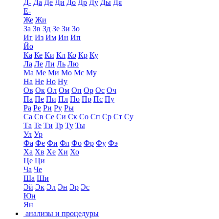
Д-
Да
Де
Ди
До
Др
Ду
Ды
Дя
Е-
Же
Жи
За
Зв
Зд
Зе
Зи
Зо
Иг
Из
Им
Ин
Ип
Йо
Ка
Ке
Ки
Кл
Ко
Кр
Ку
Ла
Ле
Ли
Ль
Лю
Ма
Ме
Ми
Мо
Мс
Му
На
Не
Но
Ну
Ов
Ок
Ол
Ом
Оп
Ор
Ос
Оч
Па
Пе
Пи
Пл
По
Пр
Пс
Пу
Ра
Ре
Ри
Ру
Ры
Са
Св
Се
Си
Ск
Со
Сп
Ср
Ст
Су
Та
Те
Ти
Тр
Ту
Ты
Ул
Ур
Фа
Фе
Фи
Фл
Фо
Фр
Фу
Фэ
Ха
Хв
Хе
Хи
Хо
Це
Ци
Ча
Че
Ша
Ши
Эй
Эк
Эл
Эн
Эр
Эс
Юн
Ян
анализы и процедуры