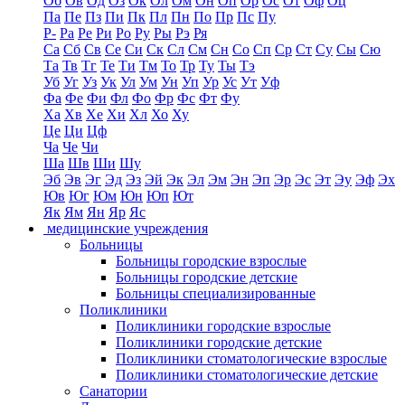
Об
Ов
Од
Оз
Ок
Ол
Ом
Он
Оп
Ор
Ос
От
Оф
Оц
Па
Пе
Пз
Пи
Пк
Пл
Пн
По
Пр
Пс
Пу
Р-
Ра
Ре
Ри
Ро
Ру
Ры
Рэ
Ря
Са
Сб
Св
Се
Си
Ск
Сл
См
Сн
Со
Сп
Ср
Ст
Су
Сы
Сю
Та
Тв
Тг
Те
Ти
Тм
То
Тр
Ту
Ты
Тэ
Уб
Уг
Уз
Ук
Ул
Ум
Ун
Уп
Ур
Ус
Ут
Уф
Фа
Фе
Фи
Фл
Фо
Фр
Фс
Фт
Фу
Ха
Хв
Хе
Хи
Хл
Хо
Ху
Це
Ци
Цф
Ча
Че
Чи
Ша
Шв
Ши
Шу
Эб
Эв
Эг
Эд
Эз
Эй
Эк
Эл
Эм
Эн
Эп
Эр
Эс
Эт
Эу
Эф
Эх
Юв
Юг
Юм
Юн
Юп
Ют
Як
Ям
Ян
Яр
Яс
медицинские учреждения
Больницы
Больницы городские взрослые
Больницы городские детские
Больницы специализированные
Поликлиники
Поликлиники городские взрослые
Поликлиники городские детские
Поликлиники стоматологические взрослые
Поликлиники стоматологические детские
Санатории