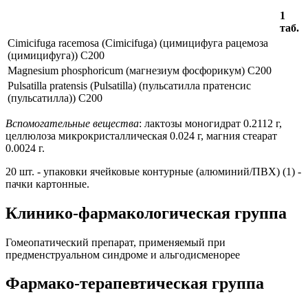
1
таб.
Cimicifuga racemosa (Cimicifuga) (цимицифуга рацемоза
(цимицифуга)) C200
Magnesium phosphoriсum (магнезиум фосфорикум) C200
Pulsatilla pratensis (Pulsatilla) (пульсатилла пратенсис
(пульсатилла)) C200
Вспомогательные вещества
: лактозы моногидрат 0.2112 г,
целлюлоза микрокристаллическая 0.024 г, магния стеарат
0.0024 г.
20 шт. - упаковки ячейковые контурные (алюминий/ПВХ) (1) -
пачки картонные.
Клинико-фармакологическая группа
Гомеопатический препарат, применяемый при
предменструальном синдроме и альгодисменорее
Фармако-терапевтическая группа