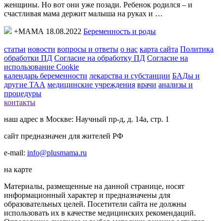
женщины. Но вот они уже позади. Ребенок родился – и
счастливая мама держит малыша на руках и …
+МАМА 18.08.2022
Беременность и роды
статьи
новости
вопросы и ответы
о нас
карта сайта
Политика
обработки ПД
Согласие на обработку ПД
Согласие на
использование Cookie
календарь беременности
лекарства и субстанции
БАДы и
другие ТАА
медицинские учреждения
врачи
анализы и
процедуры
контакты
наш адрес в Москве: Научный пр-д, д. 14а, стр. 1
сайт предназначен для жителей РФ
e-mail:
info@plusmama.ru
на карте
Материалы, размещенные на данной странице, носят
информационный характер и предназначены для
образовательных целей. Посетители сайта не должны
использовать их в качестве медицинских рекомендаций.