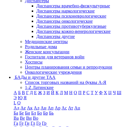
Диспансеры
Диспансеры врачебно-физкультурные
Диспансеры наркологические
Диспансеры психоневрологические
Диспансеры онкологические
Диспансеры противотуберкулезные
Диспансеры кожно-венерологические
Диспансеры другие
Медицинские центры
Родильные дома
Женские консультации
Госпитали для ветеранов войн
Хосписы
Центры планирования семьи и репродукции
Онкологические учреждения
БАДы и другие ТАА
Список торговых названий на буквы А-Я
1-Z Латинские
А
Б
В
Г
Д
Е
Ж
З
И
Й
К
Л
М
Н
О
П
Р
С
Т
У
Ф
Х
Ц
Ч
Ш
Э
Ю
Я
L
Q
Ад
Ае
Ак
Ал
Ан
Ап
Ар
Ас
Ат
Ац
Ба
Бе
Би
Бл
Бо
Бр
Бь
Ва
Ве
Ви
Во
Га
Ге
Ги
Гл
Го
Гр