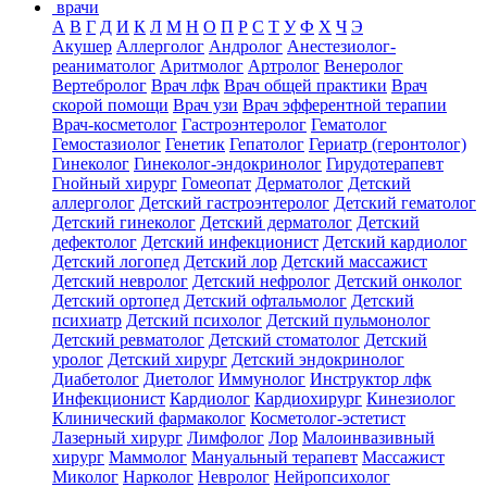
врачи
А
В
Г
Д
И
К
Л
М
Н
О
П
Р
С
Т
У
Ф
Х
Ч
Э
Акушер
Аллерголог
Андролог
Анестезиолог-
реаниматолог
Аритмолог
Артролог
Венеролог
Вертебролог
Врач лфк
Врач общей практики
Врач
скорой помощи
Врач узи
Врач эфферентной терапии
Врач-косметолог
Гастроэнтеролог
Гематолог
Гемостазиолог
Генетик
Гепатолог
Гериатр (геронтолог)
Гинеколог
Гинеколог-эндокринолог
Гирудотерапевт
Гнойный хирург
Гомеопат
Дерматолог
Детский
аллерголог
Детский гастроэнтеролог
Детский гематолог
Детский гинеколог
Детский дерматолог
Детский
дефектолог
Детский инфекционист
Детский кардиолог
Детский логопед
Детский лор
Детский массажист
Детский невролог
Детский нефролог
Детский онколог
Детский ортопед
Детский офтальмолог
Детский
психиатр
Детский психолог
Детский пульмонолог
Детский ревматолог
Детский стоматолог
Детский
уролог
Детский хирург
Детский эндокринолог
Диабетолог
Диетолог
Иммунолог
Инструктор лфк
Инфекционист
Кардиолог
Кардиохирург
Кинезиолог
Клинический фармаколог
Косметолог-эстетист
Лазерный хирург
Лимфолог
Лор
Малоинвазивный
хирург
Маммолог
Мануальный терапевт
Массажист
Миколог
Нарколог
Невролог
Нейропсихолог