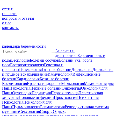
статьи
новости
вопросы и ответы
о нас
контакты
календарь беременности
Анализы и
диагностика
Беременность и
роды
Бесплодие
Болезни сосудов
Болезни уха, горла,
носа
Гастроэнтерология
Генетика и
прогнозы
Гинекология
Глазные болезни
Диетология
Диетология
и грудное вскармливание
Иммунология
Инфекционные
болезни
Кардиология
Кожные болезни
Косметология
Красота и здоровье
Маммология
Маммология для
Пап
Наркология
Нервные болезни
Онкология
Онкология для
Папы
Ортопедия
Педиатрия
Первая помощь
Пластическая
хирургия
Половые инфекции
Проктология
Психиатрия
Психология
Психология для
Папы
Пульмонология
Ревматология
Репродуктивная система
мужчины
Сексология
Спорт, Отдых,