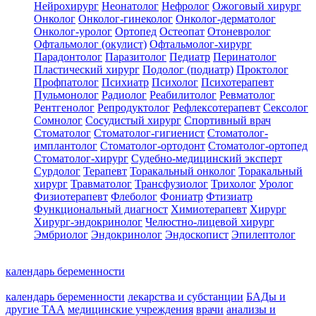
Нейрохирург
Неонатолог
Нефролог
Ожоговый хирург
Онколог
Онколог-гинеколог
Онколог-дерматолог
Онколог-уролог
Ортопед
Остеопат
Отоневролог
Офтальмолог (окулист)
Офтальмолог-хирург
Парадонтолог
Паразитолог
Педиатр
Перинатолог
Пластический хирург
Подолог (подиатр)
Проктолог
Профпатолог
Психиатр
Психолог
Психотерапевт
Пульмонолог
Радиолог
Реабилитолог
Ревматолог
Рентгенолог
Репродуктолог
Рефлексотерапевт
Сексолог
Сомнолог
Сосудистый хирург
Спортивный врач
Стоматолог
Стоматолог-гигиенист
Стоматолог-
имплантолог
Стоматолог-ортодонт
Стоматолог-ортопед
Стоматолог-хирург
Судебно-медицинский эксперт
Сурдолог
Терапевт
Торакальный онколог
Торакальный
хирург
Травматолог
Трансфузиолог
Трихолог
Уролог
Физиотерапевт
Флеболог
Фониатр
Фтизиатр
Функциональный диагност
Химиотерапевт
Хирург
Хирург-эндокринолог
Челюстно-лицевой хирург
Эмбриолог
Эндокринолог
Эндоскопист
Эпилептолог
календарь беременности
календарь беременности
лекарства и субстанции
БАДы и
другие ТАА
медицинские учреждения
врачи
анализы и