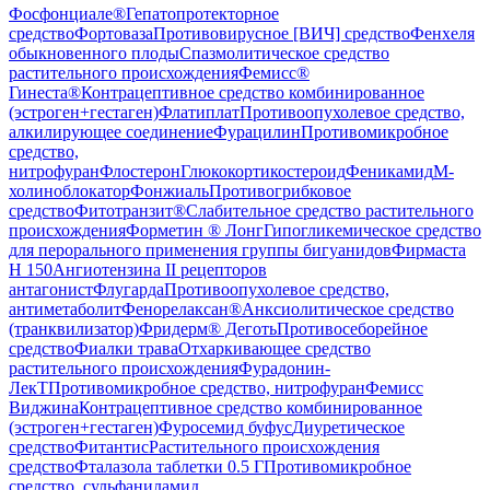
Фосфонциале®
Гепатопротекторное
средство
Фортоваза
Противовирусное [ВИЧ] средство
Фенхеля
обыкновенного плоды
Спазмолитическое средство
растительного происхождения
Фемисс®
Гинеста®
Контрацептивное средство комбинированное
(эстроген+гестаген)
Флатиплат
Противоопухолевое средство,
алкилирующее соединение
Фурацилин
Противомикробное
средство,
нитрофуран
Флостерон
Глюкокортикостероид
Феникамид
М-
холиноблокатор
Фонжиаль
Противогрибковое
средство
Фитотранзит®
Слабительное средство растительного
происхождения
Форметин ® Лонг
Гипогликемическое средство
для перорального применения группы бигуанидов
Фирмаста
Н 150
Ангиотензина II рецепторов
антагонист
Флугарда
Противоопухолевое средство,
антиметаболит
Фенорелаксан®
Анксиолитическое средство
(транквилизатор)
Фридерм® Деготь
Противосеборейное
средство
Фиалки трава
Отхаркивающее средство
растительного происхождения
Фурадонин-
ЛекТ
Противомикробное средство, нитрофуран
Фемисс
Виджина
Контрацептивное средство комбинированное
(эстроген+гестаген)
Фуросемид буфус
Диуретическое
средство
Фитантис
Растительного происхождения
средство
Фталазола таблетки 0.5 Г
Противомикробное
средство, сульфаниламид