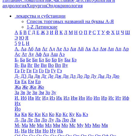
Питание
Стоматология
Счастливое детство
Урология и
андрология
Хирургия
Эндокринология
лекарства и субстанции
Список торговых названий на буквы А-Я
1-Z Латинские
А
Б
В
Г
Д
Е
Ж
З
И
Й
К
Л
М
Н
О
П
Р
С
Т
У
Ф
Х
Ц
Ч
Ш
Э
Ю
Я
5
9
L
H
А.
Аа
Аб
Ав
Аг
Ад
Ае
Аз
Аи
Ай
Ак
Ал
Ам
Ан
Ап
Ар
Ас
Ат
Ау
Аф
Ац
Аш
Аэ
Б-
Ба
Бе
Би
Бл
Бо
Бр
Бу
Бы
Бэ
В-
Ва
Вг
Ве
Ви
Во
Вп
Ву
Га
Ге
Ги
Гл
Го
Гр
Гу
Гэ
Д-
Д3
Да
Дв
Дг
Де
Дж
Ди
Дл
До
Др
Ду
Ды
Дэ
Дю
Ев
Ек
Ем
Ер
Жа
Же
Жи
Жо
За
Зв
Зе
Зи
Зм
Зо
Зу
И.
Иб
Ив
Иг
Ид
Из
Ик
Ил
Им
Ин
Ио
Ип
Ир
Ис
Ит
Иф
Их
Йо
Ка
Кв
Ке
Ки
Кл
Ко
Кр
Кс
Ку
Кь
Кэ
Л-
Ла
Ле
Ли
Ло
Лу
Ль
Лю
Ля
М-
Ма
Ме
Ми
Мл
Мм
Мо
Мс
Му
Мэ
Мю
Мя
Н-
На
Не
Ни
Но
Ну
Нь