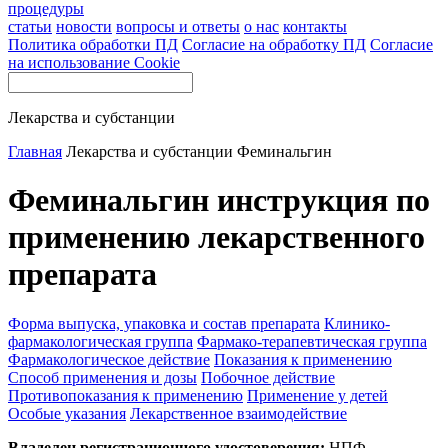
процедуры
статьи
новости
вопросы и ответы
о нас
контакты
Политика обработки ПД
Согласие на обработку ПД
Согласие
на использование Cookie
Лекарства и субстанции
Главная
Лекарства и субстанции
Феминальгин
Феминальгин инструкция по
применению лекарственного
препарата
Форма выпуска, упаковка и состав препарата
Клинико-
фармакологическая группа
Фармако-терапевтическая группа
Фармакологическое действие
Показания к применению
Способ применения и дозы
Побочное действие
Противопоказания к применению
Применение у детей
Особые указания
Лекарственное взаимодействие
Владелец регистрационного удостоверения:
НПФ