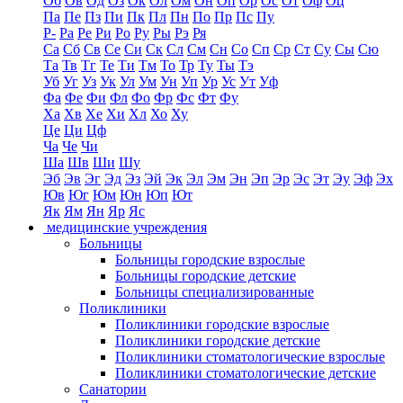
Об
Ов
Од
Оз
Ок
Ол
Ом
Он
Оп
Ор
Ос
От
Оф
Оц
Па
Пе
Пз
Пи
Пк
Пл
Пн
По
Пр
Пс
Пу
Р-
Ра
Ре
Ри
Ро
Ру
Ры
Рэ
Ря
Са
Сб
Св
Се
Си
Ск
Сл
См
Сн
Со
Сп
Ср
Ст
Су
Сы
Сю
Та
Тв
Тг
Те
Ти
Тм
То
Тр
Ту
Ты
Тэ
Уб
Уг
Уз
Ук
Ул
Ум
Ун
Уп
Ур
Ус
Ут
Уф
Фа
Фе
Фи
Фл
Фо
Фр
Фс
Фт
Фу
Ха
Хв
Хе
Хи
Хл
Хо
Ху
Це
Ци
Цф
Ча
Че
Чи
Ша
Шв
Ши
Шу
Эб
Эв
Эг
Эд
Эз
Эй
Эк
Эл
Эм
Эн
Эп
Эр
Эс
Эт
Эу
Эф
Эх
Юв
Юг
Юм
Юн
Юп
Ют
Як
Ям
Ян
Яр
Яс
медицинские учреждения
Больницы
Больницы городские взрослые
Больницы городские детские
Больницы специализированные
Поликлиники
Поликлиники городские взрослые
Поликлиники городские детские
Поликлиники стоматологические взрослые
Поликлиники стоматологические детские
Санатории