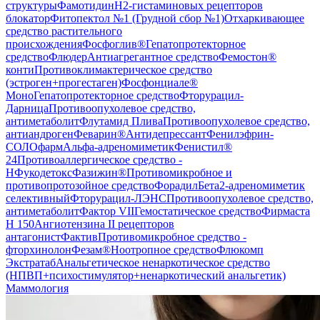
структуры
Фамотидин
H2-гистаминовых рецепторов
блокатор
Фитопектол №1 (Грудной сбор №1)
Отхаркивающее
средство растительного
происхождения
Фосфоглив®
Гепатопротекторное
средство
Флюдер
Антиагрегантное средство
Фемостон®
конти
Противоклимактерическое средство
(эстроген+прогестаген)
Фосфонциале®
Моно
Гепатопротекторное средство
Фторурацил-
Дарница
Противоопухолевое средство,
антиметаболит
Флутамид Плива
Противоопухолевое средство,
антиандроген
Феварин®
Антидепрессант
Фенилэфрин-
СОЛОфарм
Альфа-адреномиметик
Фенистил®
24
Противоаллергическое средство -
H
Фукодетокс
Фазижин®
Противомикробное и
противопротозойное средство
Форадил
Бета2-адреномиметик
селективный
Фторурацил-ЛЭНС
Противоопухолевое средство,
антиметаболит
Фактор VII
Гемостатическое средство
Фирмаста
Н 150
Ангиотензина II рецепторов
антагонист
Фактив
Противомикробное средство -
фторхинолон
Фезам®
Ноотропное средство
Флюкомп
Экстратаб
Анальгетическое ненаркотическое средство
(НПВП+психостимулятор+ненаркотический анальгетик)
Маммология