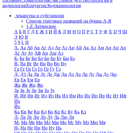
Питание
Стоматология
Счастливое детство
Урология и
андрология
Хирургия
Эндокринология
лекарства и субстанции
Список торговых названий на буквы А-Я
1-Z Латинские
А
Б
В
Г
Д
Е
Ж
З
И
Й
К
Л
М
Н
О
П
Р
С
Т
У
Ф
Х
Ц
Ч
Ш
Э
Ю
Я
5
9
L
H
А.
Аа
Аб
Ав
Аг
Ад
Ае
Аз
Аи
Ай
Ак
Ал
Ам
Ан
Ап
Ар
Ас
Ат
Ау
Аф
Ац
Аш
Аэ
Б-
Ба
Бе
Би
Бл
Бо
Бр
Бу
Бы
Бэ
В-
Ва
Вг
Ве
Ви
Во
Вп
Ву
Га
Ге
Ги
Гл
Го
Гр
Гу
Гэ
Д-
Д3
Да
Дв
Дг
Де
Дж
Ди
Дл
До
Др
Ду
Ды
Дэ
Дю
Ев
Ек
Ем
Ер
Жа
Же
Жи
Жо
За
Зв
Зе
Зи
Зм
Зо
Зу
И.
Иб
Ив
Иг
Ид
Из
Ик
Ил
Им
Ин
Ио
Ип
Ир
Ис
Ит
Иф
Их
Йо
Ка
Кв
Ке
Ки
Кл
Ко
Кр
Кс
Ку
Кь
Кэ
Л-
Ла
Ле
Ли
Ло
Лу
Ль
Лю
Ля
М-
Ма
Ме
Ми
Мл
Мм
Мо
Мс
Му
Мэ
Мю
Мя
Н-
На
Не
Ни
Но
Ну
Нь