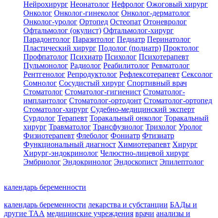
Нейрохирург
Неонатолог
Нефролог
Ожоговый хирург
Онколог
Онколог-гинеколог
Онколог-дерматолог
Онколог-уролог
Ортопед
Остеопат
Отоневролог
Офтальмолог (окулист)
Офтальмолог-хирург
Парадонтолог
Паразитолог
Педиатр
Перинатолог
Пластический хирург
Подолог (подиатр)
Проктолог
Профпатолог
Психиатр
Психолог
Психотерапевт
Пульмонолог
Радиолог
Реабилитолог
Ревматолог
Рентгенолог
Репродуктолог
Рефлексотерапевт
Сексолог
Сомнолог
Сосудистый хирург
Спортивный врач
Стоматолог
Стоматолог-гигиенист
Стоматолог-
имплантолог
Стоматолог-ортодонт
Стоматолог-ортопед
Стоматолог-хирург
Судебно-медицинский эксперт
Сурдолог
Терапевт
Торакальный онколог
Торакальный
хирург
Травматолог
Трансфузиолог
Трихолог
Уролог
Физиотерапевт
Флеболог
Фониатр
Фтизиатр
Функциональный диагност
Химиотерапевт
Хирург
Хирург-эндокринолог
Челюстно-лицевой хирург
Эмбриолог
Эндокринолог
Эндоскопист
Эпилептолог
календарь беременности
календарь беременности
лекарства и субстанции
БАДы и
другие ТАА
медицинские учреждения
врачи
анализы и