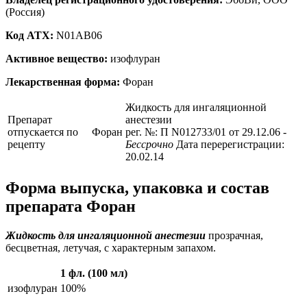
(Россия)
Код ATX:
N01AB06
Активное вещество:
изофлуран
Лекарственная форма:
Форан
Жидкость для ингаляционной
Препарат
анестезии
отпускается по
Форан
рег. №: П N012733/01 от 29.12.06
-
рецепту
Бессрочно
Дата перерегистрации:
20.02.14
Форма выпуска, упаковка и состав
препарата Форан
Жидкость для ингаляционной анестезии
прозрачная,
бесцветная, летучая, с характерным запахом.
1 фл. (100 мл)
изофлуран
100%