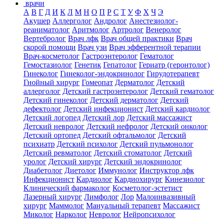
врачи
А
В
Г
Д
И
К
Л
М
Н
О
П
Р
С
Т
У
Ф
Х
Ч
Э
Акушер
Аллерголог
Андролог
Анестезиолог-
реаниматолог
Аритмолог
Артролог
Венеролог
Вертебролог
Врач лфк
Врач общей практики
Врач
скорой помощи
Врач узи
Врач эфферентной терапии
Врач-косметолог
Гастроэнтеролог
Гематолог
Гемостазиолог
Генетик
Гепатолог
Гериатр (геронтолог)
Гинеколог
Гинеколог-эндокринолог
Гирудотерапевт
Гнойный хирург
Гомеопат
Дерматолог
Детский
аллерголог
Детский гастроэнтеролог
Детский гематолог
Детский гинеколог
Детский дерматолог
Детский
дефектолог
Детский инфекционист
Детский кардиолог
Детский логопед
Детский лор
Детский массажист
Детский невролог
Детский нефролог
Детский онколог
Детский ортопед
Детский офтальмолог
Детский
психиатр
Детский психолог
Детский пульмонолог
Детский ревматолог
Детский стоматолог
Детский
уролог
Детский хирург
Детский эндокринолог
Диабетолог
Диетолог
Иммунолог
Инструктор лфк
Инфекционист
Кардиолог
Кардиохирург
Кинезиолог
Клинический фармаколог
Косметолог-эстетист
Лазерный хирург
Лимфолог
Лор
Малоинвазивный
хирург
Маммолог
Мануальный терапевт
Массажист
Миколог
Нарколог
Невролог
Нейропсихолог