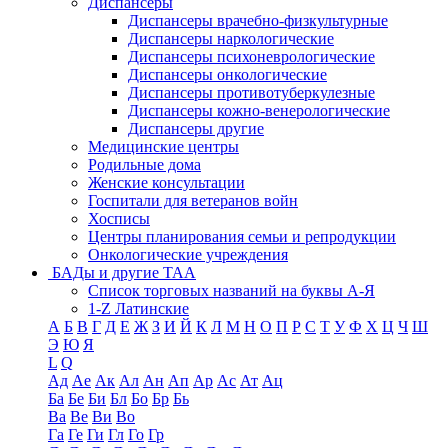
Диспансеры
Диспансеры врачебно-физкультурные
Диспансеры наркологические
Диспансеры психоневрологические
Диспансеры онкологические
Диспансеры противотуберкулезные
Диспансеры кожно-венерологические
Диспансеры другие
Медицинские центры
Родильные дома
Женские консультации
Госпитали для ветеранов войн
Хосписы
Центры планирования семьи и репродукции
Онкологические учреждения
БАДы и другие ТАА
Список торговых названий на буквы А-Я
1-Z Латинские
А
Б
В
Г
Д
Е
Ж
З
И
Й
К
Л
М
Н
О
П
Р
С
Т
У
Ф
Х
Ц
Ч
Ш
Э
Ю
Я
L
Q
Ад
Ае
Ак
Ал
Ан
Ап
Ар
Ас
Ат
Ац
Ба
Бе
Би
Бл
Бо
Бр
Бь
Ва
Ве
Ви
Во
Га
Ге
Ги
Гл
Го
Гр