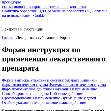
процедуры
статьи
новости
вопросы и ответы
о нас
контакты
Политика обработки ПД
Согласие на обработку ПД
Согласие
на использование Cookie
Лекарства и субстанции
Главная
Лекарства и субстанции
Форан
Форан инструкция по
применению лекарственного
препарата
Форма выпуска, упаковка и состав препарата
Клинико-
фармакологическая группа
Фармако-терапевтическая группа
Фармакологическое действие
Показания к применению
Способ применения и дозы
Побочное действие
Противопоказания к применению
Применение у детей
Особые указания
Лекарственное взаимодействие
Владелец регистрационного удостоверения:
ЭббВи, ООО