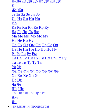
Д-
Да
Де
Ди
До
Др
Ду
Ды
Дя
Е-
Же
Жи
За
Зв
Зд
Зе
Зи
Зо
Иг
Из
Им
Ин
Ип
Йо
Ка
Ке
Ки
Кл
Ко
Кр
Ку
Ла
Ле
Ли
Ль
Лю
Ма
Ме
Ми
Мо
Мс
Му
На
Не
Но
Ну
Ов
Ок
Ол
Ом
Оп
Ор
Ос
Оч
Па
Пе
Пи
Пл
По
Пр
Пс
Пу
Ра
Ре
Ри
Ру
Ры
Са
Св
Се
Си
Ск
Со
Сп
Ср
Ст
Су
Та
Те
Ти
Тр
Ту
Ты
Ул
Ур
Фа
Фе
Фи
Фл
Фо
Фр
Фу
Фэ
Ха
Хв
Хе
Хи
Хо
Це
Ци
Ча
Че
Ша
Ши
Эй
Эк
Эл
Эн
Эр
Эс
Юн
Ян
анализы и процедуры