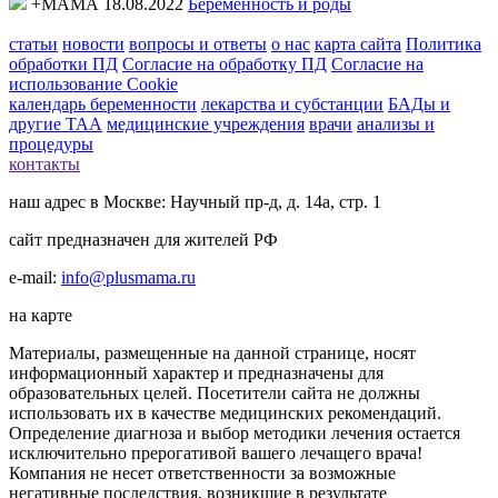
+МАМА 18.08.2022
Беременность и роды
статьи
новости
вопросы и ответы
о нас
карта сайта
Политика
обработки ПД
Согласие на обработку ПД
Согласие на
использование Cookie
календарь беременности
лекарства и субстанции
БАДы и
другие ТАА
медицинские учреждения
врачи
анализы и
процедуры
контакты
наш адрес в Москве: Научный пр-д, д. 14а, стр. 1
сайт предназначен для жителей РФ
e-mail:
info@plusmama.ru
на карте
Материалы, размещенные на данной странице, носят
информационный характер и предназначены для
образовательных целей. Посетители сайта не должны
использовать их в качестве медицинских рекомендаций.
Определение диагноза и выбор методики лечения остается
исключительно прерогативой вашего лечащего врача!
Компания не несет ответственности за возможные
негативные последствия, возникшие в результате