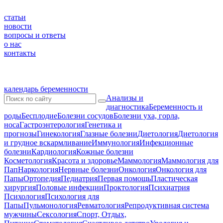
статьи
новости
вопросы и ответы
о нас
контакты
календарь беременности
Анализы и
диагностика
Беременность и
роды
Бесплодие
Болезни сосудов
Болезни уха, горла,
носа
Гастроэнтерология
Генетика и
прогнозы
Гинекология
Глазные болезни
Диетология
Диетология
и грудное вскармливание
Иммунология
Инфекционные
болезни
Кардиология
Кожные болезни
Косметология
Красота и здоровье
Маммология
Маммология для
Пап
Наркология
Нервные болезни
Онкология
Онкология для
Папы
Ортопедия
Педиатрия
Первая помощь
Пластическая
хирургия
Половые инфекции
Проктология
Психиатрия
Психология
Психология для
Папы
Пульмонология
Ревматология
Репродуктивная система
мужчины
Сексология
Спорт, Отдых,