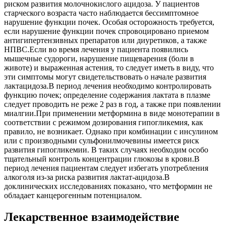
риском развития молочнокислого ацидоза. У пациентов
старческого возраста часто наблюдается бессимптомное
нарушение функции почек. Особая осторожность требуется,
если нарушение функции почек спровоцировано приемом
антигипертензивных препаратов или диуретиков, а также
НПВС.Если во время лечения у пациента появились
мышечные судороги, нарушение пищеварения (боли в
животе) и выраженная астения, то следует иметь в виду, что
эти симптомы могут свидетельствовать о начале развития
лактацидоза.В период лечения необходимо контролировать
функцию почек; определение содержания лактата в плазме
следует проводить не реже 2 раз в год, а также при появлении
миалгии.При применении метформина в виде монотерапии в
соответствии с режимом дозирования гипогликемия, как
правило, не возникает. Однако при комбинации с инсулином
или с производными сульфонилмочевины имеется риск
развития гипогликемии. В таких случаях необходим особо
тщательный контроль концентрации глюкозы в крови.В
период лечения пациентам следует избегать употребления
алкоголя из-за риска развития лактат-ацидоза.В
доклинических исследованиях показано, что метформин не
обладает канцерогенным потенциалом.
Лекарственное взаимодействие