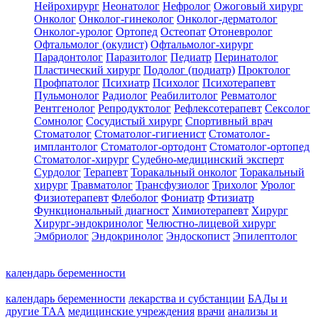
Нейрохирург
Неонатолог
Нефролог
Ожоговый хирург
Онколог
Онколог-гинеколог
Онколог-дерматолог
Онколог-уролог
Ортопед
Остеопат
Отоневролог
Офтальмолог (окулист)
Офтальмолог-хирург
Парадонтолог
Паразитолог
Педиатр
Перинатолог
Пластический хирург
Подолог (подиатр)
Проктолог
Профпатолог
Психиатр
Психолог
Психотерапевт
Пульмонолог
Радиолог
Реабилитолог
Ревматолог
Рентгенолог
Репродуктолог
Рефлексотерапевт
Сексолог
Сомнолог
Сосудистый хирург
Спортивный врач
Стоматолог
Стоматолог-гигиенист
Стоматолог-
имплантолог
Стоматолог-ортодонт
Стоматолог-ортопед
Стоматолог-хирург
Судебно-медицинский эксперт
Сурдолог
Терапевт
Торакальный онколог
Торакальный
хирург
Травматолог
Трансфузиолог
Трихолог
Уролог
Физиотерапевт
Флеболог
Фониатр
Фтизиатр
Функциональный диагност
Химиотерапевт
Хирург
Хирург-эндокринолог
Челюстно-лицевой хирург
Эмбриолог
Эндокринолог
Эндоскопист
Эпилептолог
календарь беременности
календарь беременности
лекарства и субстанции
БАДы и
другие ТАА
медицинские учреждения
врачи
анализы и