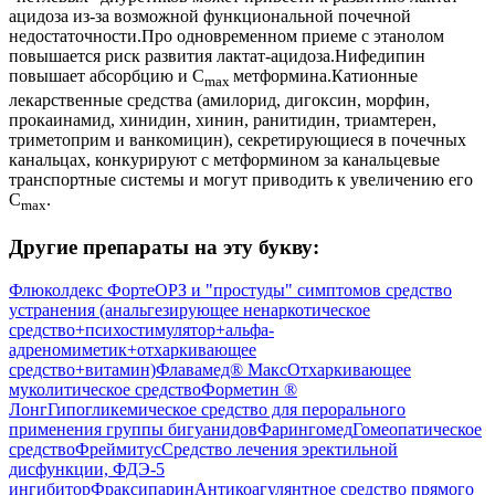
ацидоза из-за возможной функциональной почечной
недостаточности.Про одновременном приеме с этанолом
повышается риск развития лактат-ацидоза.Нифедипин
повышает абсорбцию и C
метформина.Катионные
max
лекарственные средства (амилорид, дигоксин, морфин,
прокаинамид, хинидин, хинин, ранитидин, триамтерен,
триметоприм и ванкомицин), секретирующиеся в почечных
канальцах, конкурируют с метформином за канальцевые
транспортные системы и могут приводить к увеличению его
C
.
max
Другие препараты на эту букву:
Флюколдекс Форте
ОРЗ и "простуды" симптомов средство
устранения (анальгезирующее ненаркотическое
средство+психостимулятор+альфа-
адреномиметик+отхаркивающее
средство+витамин)
Флавамед® Макс
Отхаркивающее
муколитическое средство
Форметин ®
Лонг
Гипогликемическое средство для перорального
применения группы бигуанидов
Фарингомед
Гомеопатическое
средство
Фреймитус
Средство лечения эректильной
дисфункции, ФДЭ-5
ингибитор
Фраксипарин
Антикоагулянтное средство прямого