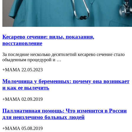
Кесарево сечение: виды, показания,
восстановление
За последние несколько десятилетий кесарево сечение стало
обыденным процедурой и …
+МАМА 22.05.2023
Молочница у беременных: почему она возникает
и как ее вылечить
+МАМА 02.09.2019
Паллиативная помощь: Что изменится в России
для неизлечимо больных людей
+МАМА 05.08.2019