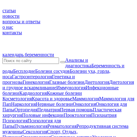
статьи
новости
вопросы и ответы
о нас
контакты
календарь беременности
Анализы и
диагностика
Беременность и
роды
Бесплодие
Болезни сосудов
Болезни уха, горла,
носа
Гастроэнтерология
Генетика и
прогнозы
Гинекология
Глазные болезни
Диетология
Диетология
и грудное вскармливание
Иммунология
Инфекционные
болезни
Кардиология
Кожные болезни
Косметология
Красота и здоровье
Маммология
Маммология для
Пап
Наркология
Нервные болезни
Онкология
Онкология для
Папы
Ортопедия
Педиатрия
Первая помощь
Пластическая
хирургия
Половые инфекции
Проктология
Психиатрия
Психология
Психология для
Папы
Пульмонология
Ревматология
Репродуктивная система
мужчины
Сексология
Спорт, Отдых,