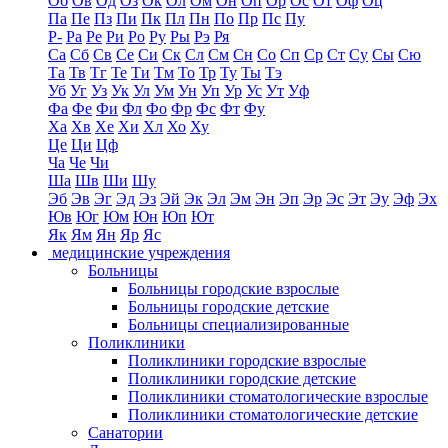
Об
Ов
Од
Оз
Ок
Ол
Ом
Он
Оп
Ор
Ос
От
Оф
Оц
Па
Пе
Пз
Пи
Пк
Пл
Пн
По
Пр
Пс
Пу
Р-
Ра
Ре
Ри
Ро
Ру
Ры
Рэ
Ря
Са
Сб
Св
Се
Си
Ск
Сл
См
Сн
Со
Сп
Ср
Ст
Су
Сы
Сю
Та
Тв
Тг
Те
Ти
Тм
То
Тр
Ту
Ты
Тэ
Уб
Уг
Уз
Ук
Ул
Ум
Ун
Уп
Ур
Ус
Ут
Уф
Фа
Фе
Фи
Фл
Фо
Фр
Фс
Фт
Фу
Ха
Хв
Хе
Хи
Хл
Хо
Ху
Це
Ци
Цф
Ча
Че
Чи
Ша
Шв
Ши
Шу
Эб
Эв
Эг
Эд
Эз
Эй
Эк
Эл
Эм
Эн
Эп
Эр
Эс
Эт
Эу
Эф
Эх
Юв
Юг
Юм
Юн
Юп
Ют
Як
Ям
Ян
Яр
Яс
медицинские учреждения
Больницы
Больницы городские взрослые
Больницы городские детские
Больницы специализированные
Поликлиники
Поликлиники городские взрослые
Поликлиники городские детские
Поликлиники стоматологические взрослые
Поликлиники стоматологические детские
Санатории