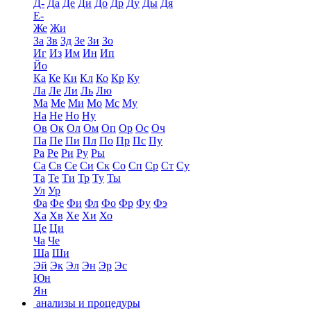
Д-
Да
Де
Ди
До
Др
Ду
Ды
Дя
Е-
Же
Жи
За
Зв
Зд
Зе
Зи
Зо
Иг
Из
Им
Ин
Ип
Йо
Ка
Ке
Ки
Кл
Ко
Кр
Ку
Ла
Ле
Ли
Ль
Лю
Ма
Ме
Ми
Мо
Мс
Му
На
Не
Но
Ну
Ов
Ок
Ол
Ом
Оп
Ор
Ос
Оч
Па
Пе
Пи
Пл
По
Пр
Пс
Пу
Ра
Ре
Ри
Ру
Ры
Са
Св
Се
Си
Ск
Со
Сп
Ср
Ст
Су
Та
Те
Ти
Тр
Ту
Ты
Ул
Ур
Фа
Фе
Фи
Фл
Фо
Фр
Фу
Фэ
Ха
Хв
Хе
Хи
Хо
Це
Ци
Ча
Че
Ша
Ши
Эй
Эк
Эл
Эн
Эр
Эс
Юн
Ян
анализы и процедуры