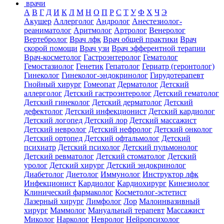
врачи
А
В
Г
Д
И
К
Л
М
Н
О
П
Р
С
Т
У
Ф
Х
Ч
Э
Акушер
Аллерголог
Андролог
Анестезиолог-
реаниматолог
Аритмолог
Артролог
Венеролог
Вертебролог
Врач лфк
Врач общей практики
Врач
скорой помощи
Врач узи
Врач эфферентной терапии
Врач-косметолог
Гастроэнтеролог
Гематолог
Гемостазиолог
Генетик
Гепатолог
Гериатр (геронтолог)
Гинеколог
Гинеколог-эндокринолог
Гирудотерапевт
Гнойный хирург
Гомеопат
Дерматолог
Детский
аллерголог
Детский гастроэнтеролог
Детский гематолог
Детский гинеколог
Детский дерматолог
Детский
дефектолог
Детский инфекционист
Детский кардиолог
Детский логопед
Детский лор
Детский массажист
Детский невролог
Детский нефролог
Детский онколог
Детский ортопед
Детский офтальмолог
Детский
психиатр
Детский психолог
Детский пульмонолог
Детский ревматолог
Детский стоматолог
Детский
уролог
Детский хирург
Детский эндокринолог
Диабетолог
Диетолог
Иммунолог
Инструктор лфк
Инфекционист
Кардиолог
Кардиохирург
Кинезиолог
Клинический фармаколог
Косметолог-эстетист
Лазерный хирург
Лимфолог
Лор
Малоинвазивный
хирург
Маммолог
Мануальный терапевт
Массажист
Миколог
Нарколог
Невролог
Нейропсихолог