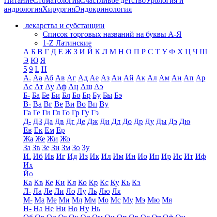
Питание
Стоматология
Счастливое детство
Урология и
андрология
Хирургия
Эндокринология
лекарства и субстанции
Список торговых названий на буквы А-Я
1-Z Латинские
А
Б
В
Г
Д
Е
Ж
З
И
Й
К
Л
М
Н
О
П
Р
С
Т
У
Ф
Х
Ц
Ч
Ш
Э
Ю
Я
5
9
L
H
А.
Аа
Аб
Ав
Аг
Ад
Ае
Аз
Аи
Ай
Ак
Ал
Ам
Ан
Ап
Ар
Ас
Ат
Ау
Аф
Ац
Аш
Аэ
Б-
Ба
Бе
Би
Бл
Бо
Бр
Бу
Бы
Бэ
В-
Ва
Вг
Ве
Ви
Во
Вп
Ву
Га
Ге
Ги
Гл
Го
Гр
Гу
Гэ
Д-
Д3
Да
Дв
Дг
Де
Дж
Ди
Дл
До
Др
Ду
Ды
Дэ
Дю
Ев
Ек
Ем
Ер
Жа
Же
Жи
Жо
За
Зв
Зе
Зи
Зм
Зо
Зу
И.
Иб
Ив
Иг
Ид
Из
Ик
Ил
Им
Ин
Ио
Ип
Ир
Ис
Ит
Иф
Их
Йо
Ка
Кв
Ке
Ки
Кл
Ко
Кр
Кс
Ку
Кь
Кэ
Л-
Ла
Ле
Ли
Ло
Лу
Ль
Лю
Ля
М-
Ма
Ме
Ми
Мл
Мм
Мо
Мс
Му
Мэ
Мю
Мя
Н-
На
Не
Ни
Но
Ну
Нь