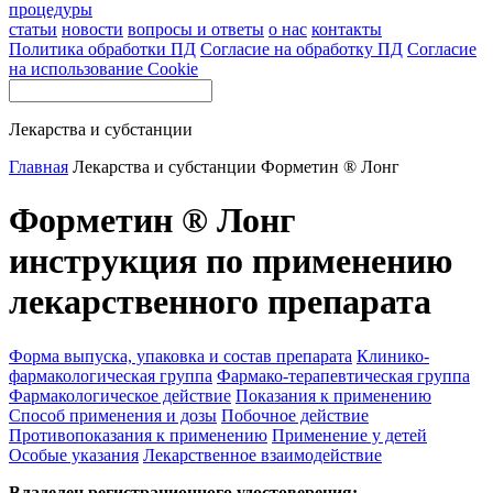
процедуры
статьи
новости
вопросы и ответы
о нас
контакты
Политика обработки ПД
Согласие на обработку ПД
Согласие
на использование Cookie
Лекарства и субстанции
Главная
Лекарства и субстанции
Форметин ® Лонг
Форметин ® Лонг
инструкция по применению
лекарственного препарата
Форма выпуска, упаковка и состав препарата
Клинико-
фармакологическая группа
Фармако-терапевтическая группа
Фармакологическое действие
Показания к применению
Способ применения и дозы
Побочное действие
Противопоказания к применению
Применение у детей
Особые указания
Лекарственное взаимодействие
Владелец регистрационного удостоверения: