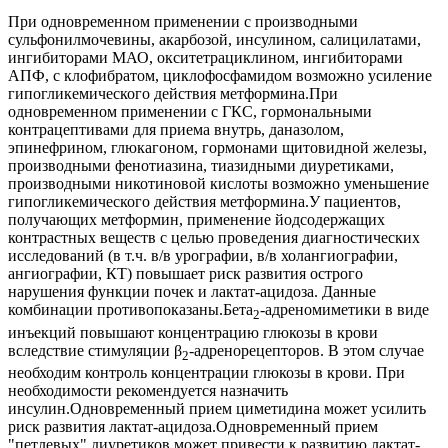
При одновременном применении с производными
сульфонилмочевины, акарбозой, инсулином, салицилатами,
ингибиторами МАО, окситетрациклином, ингибиторами
АПФ, с клофибратом, циклофосфамидом возможно усиление
гипогликемического действия метформина.При
одновременном применении с ГКС, гормональными
контрацептивами для приема внутрь, даназолом,
эпинефрином, глюкагоном, гормонами щитовидной железы,
производными фенотиазина, тиазидными диуретиками,
производными никотиновой кислоты возможно уменьшение
гипогликемического действия метформина.У пациентов,
получающих метформин, применение йодсодержащих
контрастных веществ с целью проведения диагностических
исследований (в т.ч. в/в урографии, в/в холангиографии,
ангиографии, КТ) повышает риск развития острого
нарушения функции почек и лактат-ацидоза. Данные
комбинации противопоказаны.Бета
-адреномиметики в виде
2
инъекций повышают концентрацию глюкозы в крови
вследствие стимуляции β
-адренорецепторов. В этом случае
2
необходим контроль концентрации глюкозы в крови. При
необходимости рекомендуется назначить
инсулин.Одновременный прием циметидина может усилить
риск развития лактат-ацидоза.Одновременный прием
"петлевых" диуретиков может привести к развитию лактат-