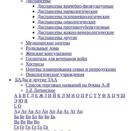
Диспансеры
Диспансеры врачебно-физкультурные
Диспансеры наркологические
Диспансеры психоневрологические
Диспансеры онкологические
Диспансеры противотуберкулезные
Диспансеры кожно-венерологические
Диспансеры другие
Медицинские центры
Родильные дома
Женские консультации
Госпитали для ветеранов войн
Хосписы
Центры планирования семьи и репродукции
Онкологические учреждения
БАДы и другие ТАА
Список торговых названий на буквы А-Я
1-Z Латинские
А
Б
В
Г
Д
Е
Ж
З
И
Й
К
Л
М
Н
О
П
Р
С
Т
У
Ф
Х
Ц
Ч
Ш
Э
Ю
Я
L
Q
Ад
Ае
Ак
Ал
Ан
Ап
Ар
Ас
Ат
Ац
Ба
Бе
Би
Бл
Бо
Бр
Бь
Ва
Ве
Ви
Во
Га
Ге
Ги
Гл
Го
Гр