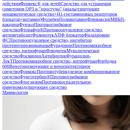
действия
Фервекс® для детей
Средство для устранения
симптомов ОРЗ и "простуды" (анальгезирующее
ненаркотическое средство+H1-гистаминовых рецепторов
блокатор+витамин)
Фолибер
Поливитамин
Флюваксин
МИБП-
вакцина
Фунзол
Противогрибковое
средство
Фторафур®
Противоопухолевое средство,
антиметаболит
Фозинотек
АПФ блокатор
Филахромин
ФС
Противоопухолевое средство, ингибитор
протеинтирозинкиназы
Фурадонин
Противомикробное
средство, нитрофуран
Флюдитек
Муколитическое
средство
Фосмицин
Антибиотик
Фурацилин-
ЛекТ
Противомикробное средство, нитрофуран
Флебодиа
600
Венотонизирующее и венопротекторное
средство
Форкокс
Противотуберкулезное комбинированное
средство
Фунготербин®
Противогрибковое
средство
Флогэнзим
Противовоспалительное,
иммуномодулирующее средство
Маммология