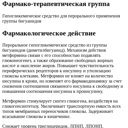
Фармако-терапевтическая группа
Гипогликемическое средство для перорального применения
группы бигуанидов
Фармакологическое действие
Пероральное гипогликемическое средство из группы
бигуанидов (диметилбигуанид). Механизм действия
метформина связан с его способностью подавлять
глюконеогенез, а также образование свободных жирных
кислот и окисление жиров. Повышает чувствительность
периферических рецепторов к инсулину и утилизацию
глюкозы клетками. Метформин не влияет на количество
инсулина в крови, но изменяет его фармакодинамику за счет
снижения соотношения связанного инсулина к свободному и
повышения соотношения инсулина к проинсулину.
Метформин стимулирует синтез гликогена, воздействуя на
гликогенсинтетазу. Увеличивает транспортную емкость всех
типов мембранных переносчиков глюкозы. Задерживает
всасывание глюкозы в кишечнике.
Снижает уровень триглицеридов, ЛПНП, ЛПОНП.