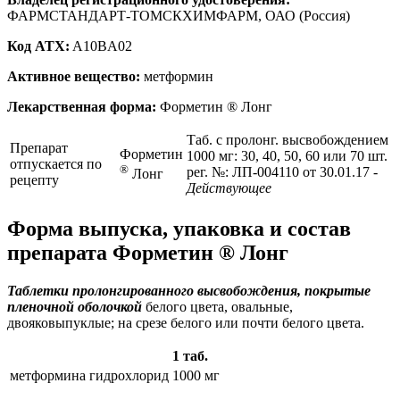
ФАРМСТАНДАРТ-ТОМСКХИМФАРМ, ОАО (Россия)
Код ATX:
A10BA02
Активное вещество:
метформин
Лекарственная форма:
Форметин ® Лонг
Таб. с пролонг. высвобождением
Препарат
Форметин
1000 мг: 30, 40, 50, 60 или 70 шт.
отпускается по
®
рег. №: ЛП-004110 от 30.01.17
-
Лонг
рецепту
Действующее
Форма выпуска, упаковка и состав
препарата Форметин ® Лонг
Таблетки пролонгированного высвобождения, покрытые
пленочной оболочкой
белого цвета, овальные,
двояковыпуклые; на срезе белого или почти белого цвета.
1 таб.
метформина гидрохлорид
1000 мг