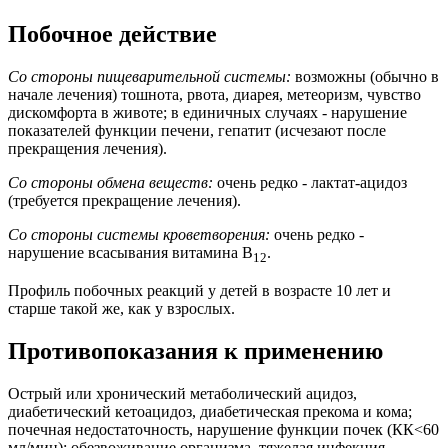
Побочное действие
Со стороны пищеварительной системы:
возможны (обычно в
начале лечения) тошнота, рвота, диарея, метеоризм, чувство
дискомфорта в животе; в единичных случаях - нарушение
показателей функции печени, гепатит (исчезают после
прекращения лечения).
Со стороны обмена веществ:
очень редко - лактат-ацидоз
(требуется прекращение лечения).
Со стороны системы кроветворения:
очень редко -
нарушение всасывания витамина B
.
12
Профиль побочных реакций у детей в возрасте 10 лет и
старше такой же, как у взрослых.
Противопоказания к применению
Острый или хронический метаболический ацидоз,
диабетический кетоацидоз, диабетическая прекома и кома;
почечная недостаточность, нарушение функции почек (КК<60
мл/мин); обезвоживание организма, тяжелая инфекция,