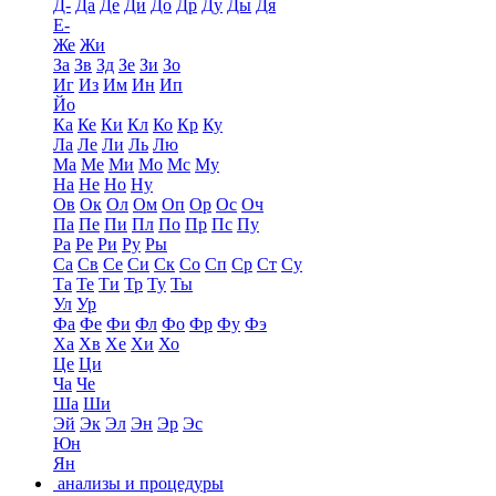
Д-
Да
Де
Ди
До
Др
Ду
Ды
Дя
Е-
Же
Жи
За
Зв
Зд
Зе
Зи
Зо
Иг
Из
Им
Ин
Ип
Йо
Ка
Ке
Ки
Кл
Ко
Кр
Ку
Ла
Ле
Ли
Ль
Лю
Ма
Ме
Ми
Мо
Мс
Му
На
Не
Но
Ну
Ов
Ок
Ол
Ом
Оп
Ор
Ос
Оч
Па
Пе
Пи
Пл
По
Пр
Пс
Пу
Ра
Ре
Ри
Ру
Ры
Са
Св
Се
Си
Ск
Со
Сп
Ср
Ст
Су
Та
Те
Ти
Тр
Ту
Ты
Ул
Ур
Фа
Фе
Фи
Фл
Фо
Фр
Фу
Фэ
Ха
Хв
Хе
Хи
Хо
Це
Ци
Ча
Че
Ша
Ши
Эй
Эк
Эл
Эн
Эр
Эс
Юн
Ян
анализы и процедуры