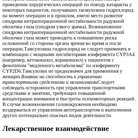
проведении хирургических операций по поводу катаракты у
некоторых пациентов, получавших тасмулозина гидрохлорид
на момент операции и в прошлом, имело место развитие
синдрома интраоперационной нестабильности радужной
оболочки глаза (синдром узкого зрачка). Возникновение
синдрома интраоперационной нестабильности радужной
оболочки глаза может приводить к повышению риска
осложнений со стороны органа зрения во время и после
операции.Тамсулозина гидрохлорид не следует применять в
комбинации с мощными ингибиторами изофермента CYP3А4
(например, кетоконазол, вориконазол) у пациентов с
фенотипом "медленного метаболизма" по изоферменту
CYP2D6.Тамсулозин не предназначен для применения у
женщин.
Влияние на способность к управлению
транспортными средствами и механизмами
Следует
соблюдать осторожность при управлении транспортными
средствами и занятиях, требующих повышенной
концентрации внимания и быстроты психомоторных реакций.
В случае возникновения головокружения необходимо
воздержаться от управления автотранспортом и выполнения
других потенциально опасных видов деятельности.
Лекарственное взаимодействие