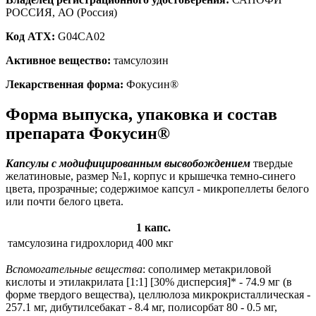
РОССИЯ, АО (Россия)
Код ATX:
G04CA02
Активное вещество:
тамсулозин
Лекарственная форма:
Фокусин®
Форма выпуска, упаковка и состав
препарата Фокусин®
Капсулы с модифицированным высвобождением
твердые
желатиновые, размер №1, корпус и крышечка темно-синего
цвета, прозрачные; содержимое капсул - микропеллеты белого
или почти белого цвета.
1 капс.
тамсулозина гидрохлорид
400 мкг
Вспомогательные вещества
: сополимер метакриловой
кислоты и этилакрилата [1:1] [30% дисперсия]* - 74.9 мг (в
форме твердого вещества), целлюлоза микрокристаллическая -
257.1 мг, дибутилсебакат - 8.4 мг, полисорбат 80 - 0.5 мг,