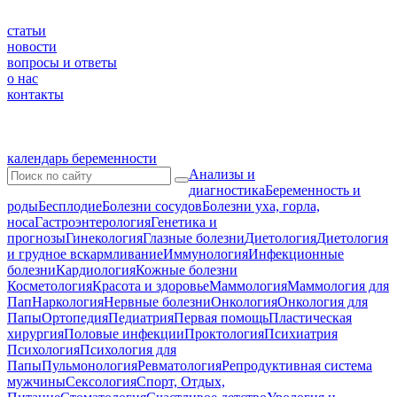
статьи
новости
вопросы и ответы
о нас
контакты
календарь беременности
Анализы и
диагностика
Беременность и
роды
Бесплодие
Болезни сосудов
Болезни уха, горла,
носа
Гастроэнтерология
Генетика и
прогнозы
Гинекология
Глазные болезни
Диетология
Диетология
и грудное вскармливание
Иммунология
Инфекционные
болезни
Кардиология
Кожные болезни
Косметология
Красота и здоровье
Маммология
Маммология для
Пап
Наркология
Нервные болезни
Онкология
Онкология для
Папы
Ортопедия
Педиатрия
Первая помощь
Пластическая
хирургия
Половые инфекции
Проктология
Психиатрия
Психология
Психология для
Папы
Пульмонология
Ревматология
Репродуктивная система
мужчины
Сексология
Спорт, Отдых,