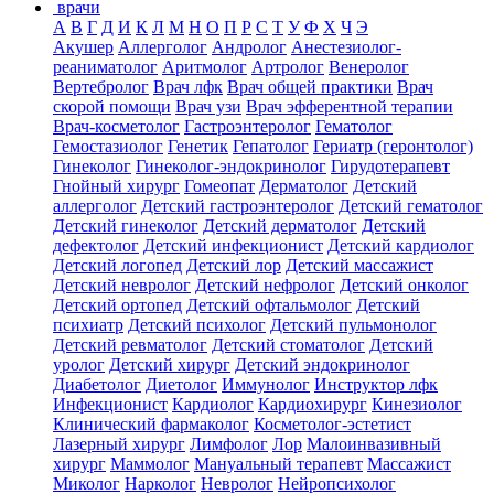
врачи
А
В
Г
Д
И
К
Л
М
Н
О
П
Р
С
Т
У
Ф
Х
Ч
Э
Акушер
Аллерголог
Андролог
Анестезиолог-
реаниматолог
Аритмолог
Артролог
Венеролог
Вертебролог
Врач лфк
Врач общей практики
Врач
скорой помощи
Врач узи
Врач эфферентной терапии
Врач-косметолог
Гастроэнтеролог
Гематолог
Гемостазиолог
Генетик
Гепатолог
Гериатр (геронтолог)
Гинеколог
Гинеколог-эндокринолог
Гирудотерапевт
Гнойный хирург
Гомеопат
Дерматолог
Детский
аллерголог
Детский гастроэнтеролог
Детский гематолог
Детский гинеколог
Детский дерматолог
Детский
дефектолог
Детский инфекционист
Детский кардиолог
Детский логопед
Детский лор
Детский массажист
Детский невролог
Детский нефролог
Детский онколог
Детский ортопед
Детский офтальмолог
Детский
психиатр
Детский психолог
Детский пульмонолог
Детский ревматолог
Детский стоматолог
Детский
уролог
Детский хирург
Детский эндокринолог
Диабетолог
Диетолог
Иммунолог
Инструктор лфк
Инфекционист
Кардиолог
Кардиохирург
Кинезиолог
Клинический фармаколог
Косметолог-эстетист
Лазерный хирург
Лимфолог
Лор
Малоинвазивный
хирург
Маммолог
Мануальный терапевт
Массажист
Миколог
Нарколог
Невролог
Нейропсихолог