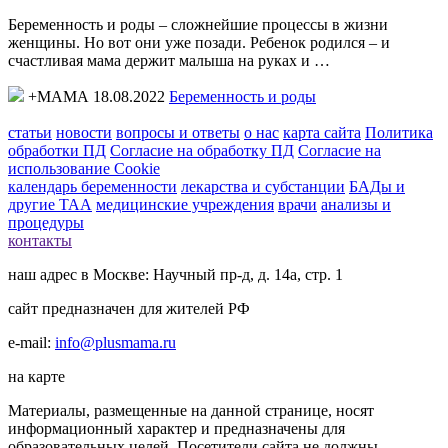
Беременность и роды – сложнейшие процессы в жизни
женщины. Но вот они уже позади. Ребенок родился – и
счастливая мама держит малыша на руках и …
+МАМА 18.08.2022
Беременность и роды
статьи
новости
вопросы и ответы
о нас
карта сайта
Политика
обработки ПД
Согласие на обработку ПД
Согласие на
использование Cookie
календарь беременности
лекарства и субстанции
БАДы и
другие ТАА
медицинские учреждения
врачи
анализы и
процедуры
контакты
наш адрес в Москве: Научный пр-д, д. 14а, стр. 1
сайт предназначен для жителей РФ
e-mail:
info@plusmama.ru
на карте
Материалы, размещенные на данной странице, носят
информационный характер и предназначены для
образовательных целей. Посетители сайта не должны