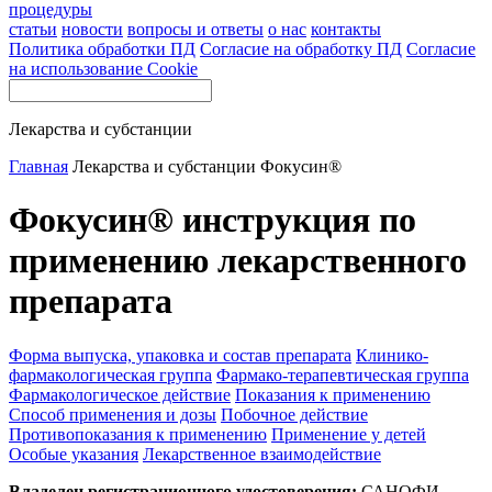
процедуры
статьи
новости
вопросы и ответы
о нас
контакты
Политика обработки ПД
Согласие на обработку ПД
Согласие
на использование Cookie
Лекарства и субстанции
Главная
Лекарства и субстанции
Фокусин®
Фокусин® инструкция по
применению лекарственного
препарата
Форма выпуска, упаковка и состав препарата
Клинико-
фармакологическая группа
Фармако-терапевтическая группа
Фармакологическое действие
Показания к применению
Способ применения и дозы
Побочное действие
Противопоказания к применению
Применение у детей
Особые указания
Лекарственное взаимодействие
Владелец регистрационного удостоверения:
САНОФИ