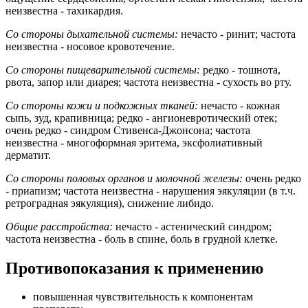
неизвестна - тахикардия.
Со стороны дыхательной системы:
нечасто - ринит; частота
неизвестна - носовое кровотечение.
Со стороны пищеварительной системы:
редко - тошнота,
рвота, запор или диарея; частота неизвестна - сухость во рту.
Со стороны кожи и подкожных тканей:
нечасто - кожная
сыпь, зуд, крапивница; редко - ангионевротический отек;
очень редко - синдром Стивенса-Джонсона; частота
неизвестна - многоформная эритема, эксфолиативный
дерматит.
Со стороны половых органов и молочной железы:
очень редко
- приапизм; частота неизвестна - нарушения эякуляции (в т.ч.
ретроградная эякуляция), снижение либидо.
Общие расстройства:
нечасто - астенический синдром;
частота неизвестна - боль в спине, боль в грудной клетке.
Противопоказания к применению
повышенная чувствительность к компонентам