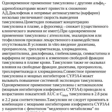
Одновременное применение тамсулозина с другими альфа
-
1
адреноблокаторами может привести к снижению
АД.Диклофенак и непрямые антикоагулянты (варфарин)
несколько увеличивают скорость выведения
тамсулозина.Циметидин повышает концентрацию
тамсулозина в плазме, а фуросемид - снижает (существенного
клинического значения не имеет).При одновременном
применении тамсулозина с атенололом, эналаприлом или
теофиллином признаки лекарственного взаимодействия
отсутствовали.В условиях in vitro введение диазепама,
пропранолола, трихлорметиазида, хлормадинона,
амитриптилина, диклофенака, глибенкламида, симвастатина и
варфарина не приводило к изменению свободной фракции
тамсулозина в плазме крови. Тамсулозин также не оказывал
влияния на свободные фракции диазепама, пропранолола,
трихлорметиазида и хлормадинона.Совместное применение
тамсулозина и мощных ингибиторов CYP3А4 может
вызывать повышение системной экспозиции тамсулозина.
Одновременное применение тамсулозина с кетоконазолом
(мощным ингибитором изофермента CYP3А4) приводило к
возрастанию показателей AUC и C
тамсулозина в 2.8 раза
max
и 2.2 раза соответственно.Тамсулозин не следует применять в
комбинации с мощными ингибиторами изофермента CYP3А4
у пациентов с фенотипом "медленного метаболизма" по