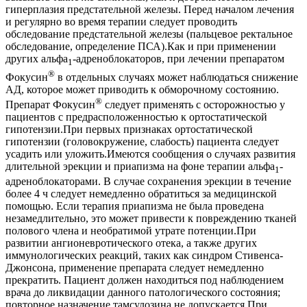
гиперплазия предстательной железы. Перед началом лечения
и регулярно во время терапии следует проводить
обследование предстательной железы (пальцевое ректальное
обследование, определение ПСА).Как и при применении
других альфа
-адреноблокаторов, при лечении препаратом
1
®
Фокусин
в отдельных случаях может наблюдаться снижение
АД, которое может приводить к обморочному состоянию.
®
Препарат Фокусин
следует применять с осторожностью у
пациентов с предрасположенностью к ортостатической
гипотензии.При первых признаках ортостатической
гипотензии (головокружение, слабость) пациента следует
усадить или уложить.Имеются сообщения о случаях развития
длительной эрекции и приапизма на фоне терапии альфа
-
1
адреноблокаторами. В случае сохранения эрекции в течение
более 4 ч следует немедленно обратиться за медицинской
помощью. Если терапия приапизма не была проведена
незамедлительно, это может привести к повреждению тканей
полового члена и необратимой утрате потенции.При
развитии ангионевротического отека, а также других
иммунологических реакций, таких как синдром Стивенса-
Джонсона, применение препарата следует немедленно
прекратить. Пациент должен находиться под наблюдением
врача до ликвидации данного патологического состояния;
повторное назначение тамсулозина не допускается.При