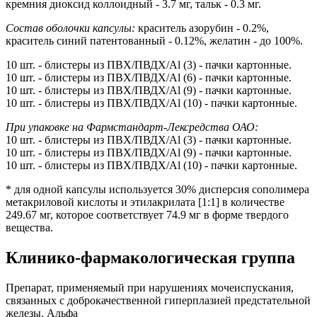
кремния диоксид коллоидный - 3.7 мг, тальк - 0.3 мг.
Состав оболочки капсулы:
краситель азорубин - 0.2%,
краситель синий патентованный - 0.12%, желатин - до 100%.
10 шт. - блистеры из ПВХ/ПВДХ/Al (3) - пачки картонные.
10 шт. - блистеры из ПВХ/ПВДХ/Al (6) - пачки картонные.
10 шт. - блистеры из ПВХ/ПВДХ/Al (9) - пачки картонные.
10 шт. - блистеры из ПВХ/ПВДХ/Al (10) - пачки картонные.
При упаковке на Фармстандарт-Лексредства ОАО:
10 шт. - блистеры из ПВХ/ПВДХ/Al (3) - пачки картонные.
10 шт. - блистеры из ПВХ/ПВДХ/Al (9) - пачки картонные.
10 шт. - блистеры из ПВХ/ПВДХ/Al (10) - пачки картонные.
* для одной капсулы используется 30% дисперсия сополимера
метакриловой кислоты и этилакрилата [1:1] в количестве
249.67 мг, которое соответствует 74.9 мг в форме твердого
вещества.
Клинико-фармакологическая группа
Препарат, применяемый при нарушениях мочеиспускания,
связанных с доброкачественной гиперплазией предстательной
железы. Альфа