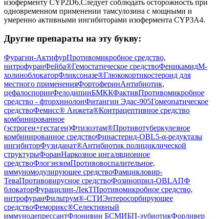
изоферменту CYP2D6.Следует соблюдать осторожность при
одновременном применении тамсулозина с мощными и
умеренно активными ингибиторами изофермента CYP3A4.
Другие препараты на эту букву:
Фурагин-Актифур
Противомикробное средство,
нитрофуран
Фейба®
Гемостатическое средство
Феникамид
М-
холиноблокатор
Фликсоназе®
Глюкокортикостероид для
местного применения
Фортоферин
Антибиотик,
цефалоспорин
Фелодипин
БМКК
Фактив
Противомикробное
средство - фторхинолон
Фитангин Эдас-905
Гомеопатическое
средство
Фемисс® Анжета®
Контрацептивное средство
комбинированное
(эстроген+гестаген)
Фтизоэтам®
Противотуберкулезное
комбинированное средство
Финастерид-OBL
5-α-редуктазы
ингибитор
Фузиданат®
Антибиотик полициклической
структуры
Форан
Наркозное ингаляционное
средство
Флогэнзим
Противовоспалительное,
иммуномодулирующее средство
Фамцикловир-
Тева
Противовирусное средство
Фозиноприл-OBL
АПФ
блокатор
Фурацилин-ЛекТ
Противомикробное средство,
нитрофуран
Фильтрум®-СТИ
Энтеросорбирующее
средство
Феморикс®
Селективный
иммунодепрессант
Флонивин БС
МИБП-эубиотик
Форливер