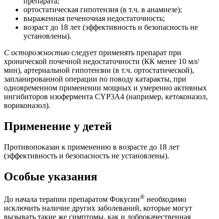
препарата;
ортостатическая гипотензия (в т.ч. в анамнезе);
выраженная печеночная недостаточность;
возраст до 18 лет (эффективность и безопасность не
установлены).
С осторожностью
следует применять препарат при
хронической почечной недостаточности (КК менее 10 мл/
мин), артериальной гипотензии (в т.ч. ортостатической),
запланированной операции по поводу катаракты, при
одновременном применении мощных и умеренно активных
ингибиторов изофермента CYP3А4 (например, кетоконазол,
вориконазол).
Применение у детей
Противопоказан к применению в возрасте до 18 лет
(эффективность и безопасность не установлены).
Особые указания
®
До начала терапии препаратом Фокусин
необходимо
исключить наличие других заболеваний, которые могут
вызывать такие же симптомы, как и доброкачественная