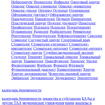
Нейрохирург
Неонатолог
Нефролог
Ожоговый хирург
Онколог
Онколог-гинеколог
Онколог-дерматолог
Онколог-уролог
Ортопед
Остеопат
Отоневролог
Офтальмолог (окулист)
Офтальмолог-хирург
Парадонтолог
Паразитолог
Педиатр
Перинатолог
Пластический хирург
Подолог (подиатр)
Проктолог
Профпатолог
Психиатр
Психолог
Психотерапевт
Пульмонолог
Радиолог
Реабилитолог
Ревматолог
Рентгенолог
Репродуктолог
Рефлексотерапевт
Сексолог
Сомнолог
Сосудистый хирург
Спортивный врач
Стоматолог
Стоматолог-гигиенист
Стоматолог-
имплантолог
Стоматолог-ортодонт
Стоматолог-ортопед
Стоматолог-хирург
Судебно-медицинский эксперт
Сурдолог
Терапевт
Торакальный онколог
Торакальный
хирург
Травматолог
Трансфузиолог
Трихолог
Уролог
Физиотерапевт
Флеболог
Фониатр
Фтизиатр
Функциональный диагност
Химиотерапевт
Хирург
Хирург-эндокринолог
Челюстно-лицевой хирург
Эмбриолог
Эндокринолог
Эндоскопист
Эпилептолог
календарь беременности
календарь беременности
лекарства и субстанции
БАДы и
другие ТАА
медицинские учреждения
врачи
анализы и