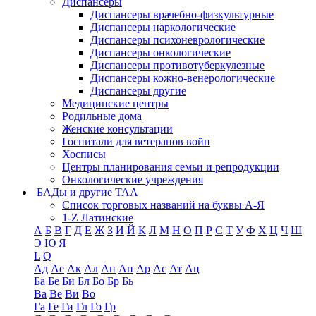
Диспансеры
Диспансеры врачебно-физкультурные
Диспансеры наркологические
Диспансеры психоневрологические
Диспансеры онкологические
Диспансеры противотуберкулезные
Диспансеры кожно-венерологические
Диспансеры другие
Медицинские центры
Родильные дома
Женские консультации
Госпитали для ветеранов войн
Хосписы
Центры планирования семьи и репродукции
Онкологические учреждения
БАДы и другие ТАА
Список торговых названий на буквы А-Я
1-Z Латинские
А
Б
В
Г
Д
Е
Ж
З
И
Й
К
Л
М
Н
О
П
Р
С
Т
У
Ф
Х
Ц
Ч
Ш
Э
Ю
Я
L
Q
Ад
Ае
Ак
Ал
Ан
Ап
Ар
Ас
Ат
Ац
Ба
Бе
Би
Бл
Бо
Бр
Бь
Ва
Ве
Ви
Во
Га
Ге
Ги
Гл
Го
Гр