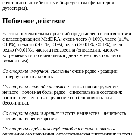
сочетании с ингибиторами 5α-редуктазы (финастерид,
дутастерид).
Побочное действие
Частота нежелательных реакций представлена в соответствии
с классификацией MedDRA: очень часто (>10%), часто (≥1%,
<10%), нечасто (≥0.1%, <1%), редко (≥0.01%, <0.1%), очень
редко (<0.01%), частота неизвестна (определить частоту
встречаемости по имеющимся данным не представляется
возможным).
Со стороны иммунной системы:
очень редко - реакции
гиперчувствительности.
Со стороны нервной системы:
часто - головокружение;
нечасто - головная боль; редко - синкопальные состояния;
частота неизвестна - нарушение сна (сонливость или
бессонница).
Со стороны органа зрения:
частота неизвестна - нечеткость
зрения, нарушение зрения.
Со стороны сердечно-сосудистой системы:
нечасто -
ощущение сердцебиения, ортостатическая гипотензия; частота