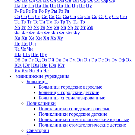
Об
Ов
Од
Оз
Ок
Ол
Ом
Он
Оп
Ор
Ос
От
Оф
Оц
Па
Пе
Пз
Пи
Пк
Пл
Пн
По
Пр
Пс
Пу
Р-
Ра
Ре
Ри
Ро
Ру
Ры
Рэ
Ря
Са
Сб
Св
Се
Си
Ск
Сл
См
Сн
Со
Сп
Ср
Ст
Су
Сы
Сю
Та
Тв
Тг
Те
Ти
Тм
То
Тр
Ту
Ты
Тэ
Уб
Уг
Уз
Ук
Ул
Ум
Ун
Уп
Ур
Ус
Ут
Уф
Фа
Фе
Фи
Фл
Фо
Фр
Фс
Фт
Фу
Ха
Хв
Хе
Хи
Хл
Хо
Ху
Це
Ци
Цф
Ча
Че
Чи
Ша
Шв
Ши
Шу
Эб
Эв
Эг
Эд
Эз
Эй
Эк
Эл
Эм
Эн
Эп
Эр
Эс
Эт
Эу
Эф
Эх
Юв
Юг
Юм
Юн
Юп
Ют
Як
Ям
Ян
Яр
Яс
медицинские учреждения
Больницы
Больницы городские взрослые
Больницы городские детские
Больницы специализированные
Поликлиники
Поликлиники городские взрослые
Поликлиники городские детские
Поликлиники стоматологические взрослые
Поликлиники стоматологические детские
Санатории