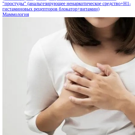
"простуды" (анальгезирующее ненаркотическое средство+H1-
гистаминовых рецепторов блокатор+витамин)
Маммология