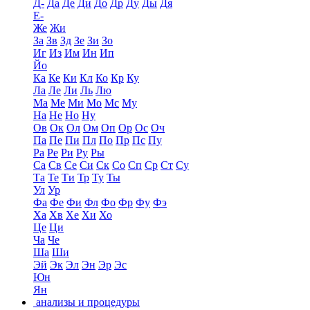
Д-
Да
Де
Ди
До
Др
Ду
Ды
Дя
Е-
Же
Жи
За
Зв
Зд
Зе
Зи
Зо
Иг
Из
Им
Ин
Ип
Йо
Ка
Ке
Ки
Кл
Ко
Кр
Ку
Ла
Ле
Ли
Ль
Лю
Ма
Ме
Ми
Мо
Мс
Му
На
Не
Но
Ну
Ов
Ок
Ол
Ом
Оп
Ор
Ос
Оч
Па
Пе
Пи
Пл
По
Пр
Пс
Пу
Ра
Ре
Ри
Ру
Ры
Са
Св
Се
Си
Ск
Со
Сп
Ср
Ст
Су
Та
Те
Ти
Тр
Ту
Ты
Ул
Ур
Фа
Фе
Фи
Фл
Фо
Фр
Фу
Фэ
Ха
Хв
Хе
Хи
Хо
Це
Ци
Ча
Че
Ша
Ши
Эй
Эк
Эл
Эн
Эр
Эс
Юн
Ян
анализы и процедуры