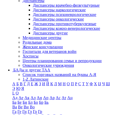
Диспансеры
Диспансеры врачебно-физкультурные
Диспансеры наркологические
Диспансеры психоневрологические
Диспансеры онкологические
Диспансеры противотуберкулезные
Диспансеры кожно-венерологические
Диспансеры другие
Медицинские центры
Родильные дома
Женские консультации
Госпитали для ветеранов войн
Хосписы
Центры планирования семьи и репродукции
Онкологические учреждения
БАДы и другие ТАА
Список торговых названий на буквы А-Я
1-Z Латинские
А
Б
В
Г
Д
Е
Ж
З
И
Й
К
Л
М
Н
О
П
Р
С
Т
У
Ф
Х
Ц
Ч
Ш
Э
Ю
Я
L
Q
Ад
Ае
Ак
Ал
Ан
Ап
Ар
Ас
Ат
Ац
Ба
Бе
Би
Бл
Бо
Бр
Бь
Ва
Ве
Ви
Во
Га
Ге
Ги
Гл
Го
Гр