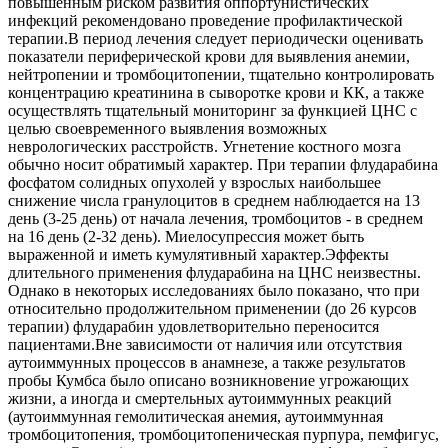
повышенным риском развития оппортунистических
инфекций рекомендовано проведение профилактической
терапии.В период лечения следует периодически оценивать
показатели периферической крови для выявления анемии,
нейтропении и тромбоцитопении, тщательно контролировать
концентрацию креатинина в сыворотке крови и КК, а также
осуществлять тщательный мониторинг за функцией ЦНС с
целью своевременного выявления возможных
неврологических расстройств. Угнетение костного мозга
обычно носит обратимый характер. При терапии флударабина
фосфатом солидных опухолей у взрослых наибольшее
снижение числа гранулоцитов в среднем наблюдается на 13
день (3-25 день) от начала лечения, тромбоцитов - в среднем
на 16 день (2-32 день). Миелосупрессия может быть
выраженной и иметь кумулятивный характер.Эффекты
длительного применения флударабина на ЦНС неизвестны.
Однако в некоторых исследованиях было показано, что при
относительно продолжительном применении (до 26 курсов
терапии) флударабин удовлетворительно переносится
пациентами.Вне зависимости от наличия или отсутствия
аутоиммунных процессов в анамнезе, а также результатов
пробы Кумбса было описано возникновение угрожающих
жизни, а иногда и смертельных аутоиммунных реакций
(аутоиммунная гемолитическая анемия, аутоиммунная
тромбоцитопения, тромбоцитопеническая пурпура, пемфигус,