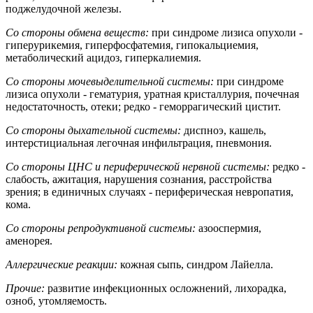
поджелудочной железы.
Со стороны обмена веществ:
при синдроме лизиса опухоли -
гиперурикемия, гиперфосфатемия, гипокальциемия,
метаболический ацидоз, гиперкалиемия.
Со стороны мочевыделительной системы:
при синдроме
лизиса опухоли - гематурия, уратная кристаллурия, почечная
недостаточность, отеки; редко - геморрагический цистит.
Со стороны дыхательной системы:
диспноэ, кашель,
интерстициальная легочная инфильтрация, пневмония.
Со стороны ЦНС и периферической нервной системы:
редко -
слабость, ажитация, нарушения сознания, расстройства
зрения; в единичных случаях - периферическая невропатия,
кома.
Со стороны репродуктивной системы:
азооспермия,
аменорея.
Аллергические реакции:
кожная сыпь, синдром Лайелла.
Прочие:
развитие инфекционных осложнений, лихорадка,
озноб, утомляемость.