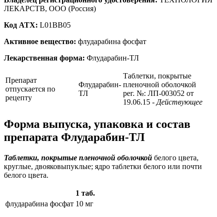
ЛЕКАРСТВ, ООО (Россия)
Код ATX:
L01BB05
Активное вещество:
флударабина фосфат
Лекарственная форма:
Флударабин-ТЛ
Таблетки, покрытые
Препарат
Флударабин-
пленочной оболочкой
отпускается по
ТЛ
рег. №: ЛП-003052 от
рецепту
19.06.15
- Действующее
Форма выпуска, упаковка и состав
препарата Флударабин-ТЛ
Таблетки, покрытые пленочной оболочкой
белого цвета,
круглые, двояковыпуклые; ядро таблетки белого или почти
белого цвета.
1 таб.
флударабина фосфат
10 мг