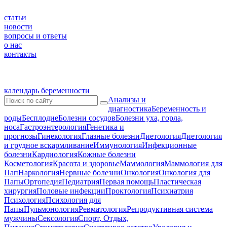
статьи
новости
вопросы и ответы
о нас
контакты
календарь беременности
Анализы и
диагностика
Беременность и
роды
Бесплодие
Болезни сосудов
Болезни уха, горла,
носа
Гастроэнтерология
Генетика и
прогнозы
Гинекология
Глазные болезни
Диетология
Диетология
и грудное вскармливание
Иммунология
Инфекционные
болезни
Кардиология
Кожные болезни
Косметология
Красота и здоровье
Маммология
Маммология для
Пап
Наркология
Нервные болезни
Онкология
Онкология для
Папы
Ортопедия
Педиатрия
Первая помощь
Пластическая
хирургия
Половые инфекции
Проктология
Психиатрия
Психология
Психология для
Папы
Пульмонология
Ревматология
Репродуктивная система
мужчины
Сексология
Спорт, Отдых,