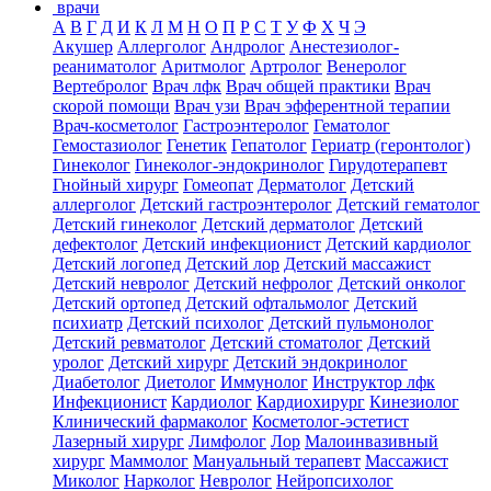
врачи
А
В
Г
Д
И
К
Л
М
Н
О
П
Р
С
Т
У
Ф
Х
Ч
Э
Акушер
Аллерголог
Андролог
Анестезиолог-
реаниматолог
Аритмолог
Артролог
Венеролог
Вертебролог
Врач лфк
Врач общей практики
Врач
скорой помощи
Врач узи
Врач эфферентной терапии
Врач-косметолог
Гастроэнтеролог
Гематолог
Гемостазиолог
Генетик
Гепатолог
Гериатр (геронтолог)
Гинеколог
Гинеколог-эндокринолог
Гирудотерапевт
Гнойный хирург
Гомеопат
Дерматолог
Детский
аллерголог
Детский гастроэнтеролог
Детский гематолог
Детский гинеколог
Детский дерматолог
Детский
дефектолог
Детский инфекционист
Детский кардиолог
Детский логопед
Детский лор
Детский массажист
Детский невролог
Детский нефролог
Детский онколог
Детский ортопед
Детский офтальмолог
Детский
психиатр
Детский психолог
Детский пульмонолог
Детский ревматолог
Детский стоматолог
Детский
уролог
Детский хирург
Детский эндокринолог
Диабетолог
Диетолог
Иммунолог
Инструктор лфк
Инфекционист
Кардиолог
Кардиохирург
Кинезиолог
Клинический фармаколог
Косметолог-эстетист
Лазерный хирург
Лимфолог
Лор
Малоинвазивный
хирург
Маммолог
Мануальный терапевт
Массажист
Миколог
Нарколог
Невролог
Нейропсихолог