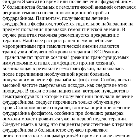
синдром Эванса) во время или после лечения флударабином.
У большинства больных с гемолитической анемией отмечался
рецидив гемолиза после провокационной пробы с
флударабином. Пациентам, получающим лечение
флударабина фосфатом, требуется тщательное наблюдение на
предмет появления признаков гемолитической анемии. В
случае развития гемолиза рекомендуется прекращение
терапии. Наиболее распространенными лечебными
мероприятиями при гемолитической анемии являются
трансфузии облученной крови и терапия ГКС.Реакция
"трансплантат против хозяина" (реакция трансфузируемых
иммунокомпетентных лимфоцитов против хозяина),
возникающая в результате гемотрансфузий, наблюдалась
после переливания необлученной крови больным,
получавшим лечение флударабина фосфатом. Сообщалось о
высокой частоте смертельных исходов, как следствие этих
процедур. В связи с этим пациентам, которые нуждаются в
гемотрансфузиях и которые получают или получали лечение
флударабином, следует переливать только облученную
кровь.Синдром лизиса опухоли, возникающий при лечении
флударабина фосфатом, особенно при больших размерах
опухоли может проявиться уже на первой неделе терапии.
Следует иметь в виду, что пациенты резистентные к терапии
флударабином в большинстве случаев проявляют
резистентность и к хлорамбуцилу.Во время и после лечения