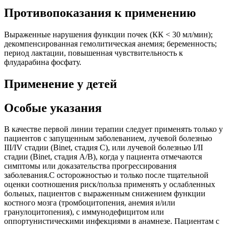
Противопоказания к применению
Выраженные нарушения функции почек (КК < 30 мл/мин);
декомпенсированная гемолитическая анемия; беременность;
период лактации, повышенная чувствительность к
флударабина фосфату.
Применение у детей
Особые указания
В качестве первой линии терапии следует применять только у
пациентов с запущенным заболеванием, лучевой болезнью
III/IV стадии (Binet, стадия С), или лучевой болезнью I/II
стадии (Binet, стадия А/В), когда у пациента отмечаются
симптомы или доказательства прогрессирования
заболевания.С осторожностью и только после тщательной
оценки соотношения риск/польза применять у ослабленных
больных, пациентов с выраженным снижением функции
костного мозга (тромбоцитопения, анемия и/или
гранулоцитопения), с иммунодефицитом или
оппортунистическими инфекциями в анамнезе. Пациентам с