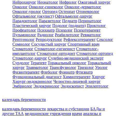
Нейрохирург
Неонатолог
Нефролог
Ожоговый хирург
Онколог
Онколог-гинеколог
Онколог-дерматолог
Онколог-уролог
Ортопед
Остеопат
Отоневролог
Офтальмолог (окулист)
Офтальмолог-хирург
Парадонтолог
Паразитолог
Педиатр
Перинатолог
Пластический хирург
Подолог (подиатр)
Проктолог
Профпатолог
Психиатр
Психолог
Психотерапевт
Пульмонолог
Радиолог
Реабилитолог
Ревматолог
Рентгенолог
Репродуктолог
Рефлексотерапевт
Сексолог
Сомнолог
Сосудистый хирург
Спортивный врач
Стоматолог
Стоматолог-гигиенист
Стоматолог-
имплантолог
Стоматолог-ортодонт
Стоматолог-ортопед
Стоматолог-хирург
Судебно-медицинский эксперт
Сурдолог
Терапевт
Торакальный онколог
Торакальный
хирург
Травматолог
Трансфузиолог
Трихолог
Уролог
Физиотерапевт
Флеболог
Фониатр
Фтизиатр
Функциональный диагност
Химиотерапевт
Хирург
Хирург-эндокринолог
Челюстно-лицевой хирург
Эмбриолог
Эндокринолог
Эндоскопист
Эпилептолог
календарь беременности
календарь беременности
лекарства и субстанции
БАДы и
другие ТАА
медицинские учреждения
врачи
анализы и