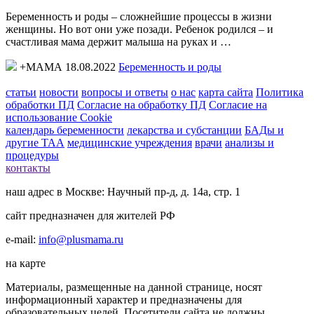
Беременность и роды – сложнейшие процессы в жизни
женщины. Но вот они уже позади. Ребенок родился – и
счастливая мама держит малыша на руках и …
+МАМА 18.08.2022
Беременность и роды
статьи
новости
вопросы и ответы
о нас
карта сайта
Политика
обработки ПД
Согласие на обработку ПД
Согласие на
использование Cookie
календарь беременности
лекарства и субстанции
БАДы и
другие ТАА
медицинские учреждения
врачи
анализы и
процедуры
контакты
наш адрес в Москве: Научный пр-д, д. 14а, стр. 1
сайт предназначен для жителей РФ
e-mail:
info@plusmama.ru
на карте
Материалы, размещенные на данной странице, носят
информационный характер и предназначены для
образовательных целей. Посетители сайта не должны