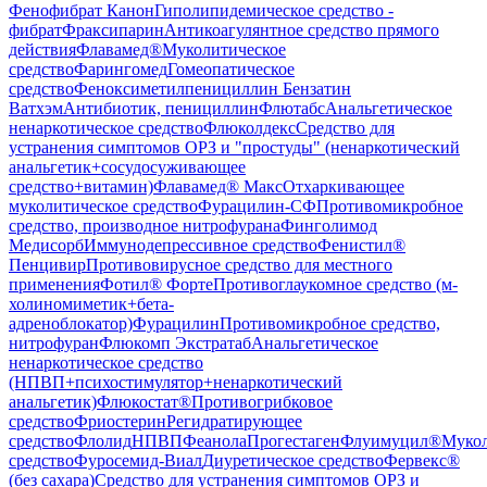
Фенофибрат Канон
Гиполипидемическое средство -
фибрат
Фраксипарин
Антикоагулянтное средство прямого
действия
Флавамед®
Муколитическое
средство
Фарингомед
Гомеопатическое
средство
Феноксиметилпенициллин Бензатин
Ватхэм
Антибиотик, пенициллин
Флютабс
Анальгетическое
ненаркотическое средство
Флюколдекс
Средство для
устранения симптомов ОРЗ и "простуды" (ненаркотический
анальгетик+сосудосуживающее
средство+витамин)
Флавамед® Макс
Отхаркивающее
муколитическое средство
Фурацилин-СФ
Противомикробное
средство, производное нитрофурана
Финголимод
Медисорб
Иммунодепрессивное средство
Фенистил®
Пенцивир
Противовирусное средство для местного
применения
Фотил® Форте
Противоглаукомное средство (м-
холиномиметик+бета-
адреноблокатор)
Фурацилин
Противомикробное средство,
нитрофуран
Флюкомп Экстратаб
Анальгетическое
ненаркотическое средство
(НПВП+психостимулятор+ненаркотический
анальгетик)
Флюкостат®
Противогрибковое
средство
Фриостерин
Регидратирующее
средство
Флолид
НПВП
Феанола
Прогестаген
Флуимуцил®
Мукол
средство
Фуросемид-Виал
Диуретическое средство
Фервекс®
(без сахара)
Средство для устранения симптомов ОРЗ и