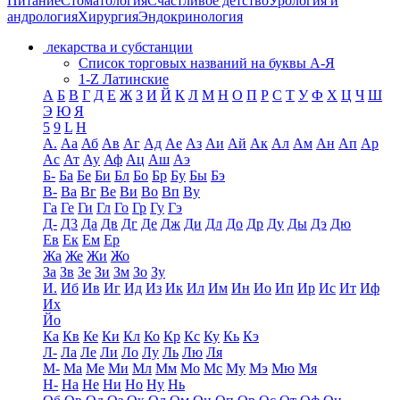
Питание
Стоматология
Счастливое детство
Урология и
андрология
Хирургия
Эндокринология
лекарства и субстанции
Список торговых названий на буквы А-Я
1-Z Латинские
А
Б
В
Г
Д
Е
Ж
З
И
Й
К
Л
М
Н
О
П
Р
С
Т
У
Ф
Х
Ц
Ч
Ш
Э
Ю
Я
5
9
L
H
А.
Аа
Аб
Ав
Аг
Ад
Ае
Аз
Аи
Ай
Ак
Ал
Ам
Ан
Ап
Ар
Ас
Ат
Ау
Аф
Ац
Аш
Аэ
Б-
Ба
Бе
Би
Бл
Бо
Бр
Бу
Бы
Бэ
В-
Ва
Вг
Ве
Ви
Во
Вп
Ву
Га
Ге
Ги
Гл
Го
Гр
Гу
Гэ
Д-
Д3
Да
Дв
Дг
Де
Дж
Ди
Дл
До
Др
Ду
Ды
Дэ
Дю
Ев
Ек
Ем
Ер
Жа
Же
Жи
Жо
За
Зв
Зе
Зи
Зм
Зо
Зу
И.
Иб
Ив
Иг
Ид
Из
Ик
Ил
Им
Ин
Ио
Ип
Ир
Ис
Ит
Иф
Их
Йо
Ка
Кв
Ке
Ки
Кл
Ко
Кр
Кс
Ку
Кь
Кэ
Л-
Ла
Ле
Ли
Ло
Лу
Ль
Лю
Ля
М-
Ма
Ме
Ми
Мл
Мм
Мо
Мс
Му
Мэ
Мю
Мя
Н-
На
Не
Ни
Но
Ну
Нь