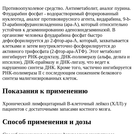
Противоопухолевое средство. Антиметаболит, аналог пурина.
Флударабин фосфат - водорастворимый фторированный
нуклеотид, аналог противовирусного агента, видарабина, 9-b-
D-арабинофуранозиладенина (ара-А), который относительно
устойчив к дезаминированию аденозиндезаминазой. В
организме человека флударабина фосфат быстро
дефосфорилируется до 2-фтор-ара-А, который, захватывается
клетками и затем внутриклеточно фосфорилируется до
активного трифосфата (2-фтор-ара-АТФ). Этот метаболит
ингибирует РНК-редуктазу, ДНК-полимеразу (альфа, дельта и
ипсилон), ДНК-праймазу и ДНК-лигазу, что ведет к
нарушению синтеза ДНК. Кроме того, частично ингибируется
РНК-полимераза II с последующим снижением белкового
синтеза малигнизированных клеток.
Показания к применению
Хронический лимфоцитарный В-клеточный лейкоз (ХЛЛ) у
пациентов с достаточными запасами костного мозга.
Способ применения и дозы