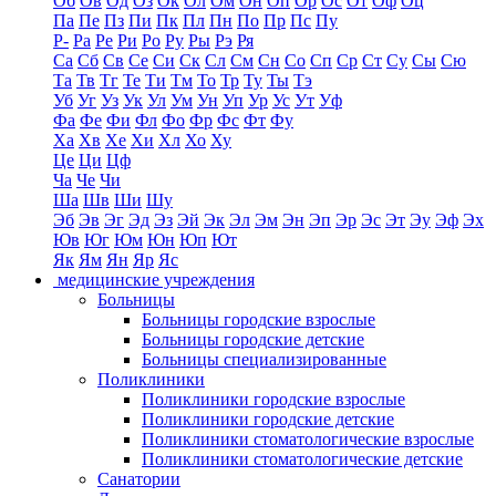
Об
Ов
Од
Оз
Ок
Ол
Ом
Он
Оп
Ор
Ос
От
Оф
Оц
Па
Пе
Пз
Пи
Пк
Пл
Пн
По
Пр
Пс
Пу
Р-
Ра
Ре
Ри
Ро
Ру
Ры
Рэ
Ря
Са
Сб
Св
Се
Си
Ск
Сл
См
Сн
Со
Сп
Ср
Ст
Су
Сы
Сю
Та
Тв
Тг
Те
Ти
Тм
То
Тр
Ту
Ты
Тэ
Уб
Уг
Уз
Ук
Ул
Ум
Ун
Уп
Ур
Ус
Ут
Уф
Фа
Фе
Фи
Фл
Фо
Фр
Фс
Фт
Фу
Ха
Хв
Хе
Хи
Хл
Хо
Ху
Це
Ци
Цф
Ча
Че
Чи
Ша
Шв
Ши
Шу
Эб
Эв
Эг
Эд
Эз
Эй
Эк
Эл
Эм
Эн
Эп
Эр
Эс
Эт
Эу
Эф
Эх
Юв
Юг
Юм
Юн
Юп
Ют
Як
Ям
Ян
Яр
Яс
медицинские учреждения
Больницы
Больницы городские взрослые
Больницы городские детские
Больницы специализированные
Поликлиники
Поликлиники городские взрослые
Поликлиники городские детские
Поликлиники стоматологические взрослые
Поликлиники стоматологические детские
Санатории