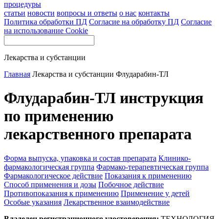
процедуры
статьи
новости
вопросы и ответы
о нас
контакты
Политика обработки ПД
Согласие на обработку ПД
Согласие
на использование Cookie
Лекарства и субстанции
Главная
Лекарства и субстанции
Флударабин-ТЛ
Флударабин-ТЛ инструкция
по применению
лекарственного препарата
Форма выпуска, упаковка и состав препарата
Клинико-
фармакологическая группа
Фармако-терапевтическая группа
Фармакологическое действие
Показания к применению
Способ применения и дозы
Побочное действие
Противопоказания к применению
Применение у детей
Особые указания
Лекарственное взаимодействие
Владелец регистрационного удостоверения:
ТЕХНОЛОГИЯ