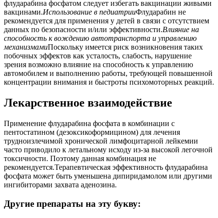
флударабина фосфатом следует избегать вакцинации живыми
вакцинами.
Использование в педиатрии
Флударабин не
рекомендуется для применения у детей в связи с отсутствием
данных по безопасности и/или эффективности.
Влияние на
способность к вождению автотранспорта и управлению
механизмами
Поскольку имеется риск возникновения таких
побочных эффектов как усталость, слабость, нарушение
зрения возможно влияние на способность к управлению
автомобилем и выполнению работы, требующей повышенной
концентрации внимания и быстроты психомоторных реакций.
Лекарственное взаимодействие
Применение флударабина фосфата в комбинации с
пентостатином (дезоксикоформицином) для лечения
трудноизлечимой хронической лимфоцитарной лейкемии
часто приводило к летальному исходу из-за высокой легочной
токсичности. Поэтому данная комбинация не
рекомендуется.Терапевтическая эффективность флударабина
фосфата может быть уменьшена дипиридамолом или другими
ингибиторами захвата аденозина.
Другие препараты на эту букву: