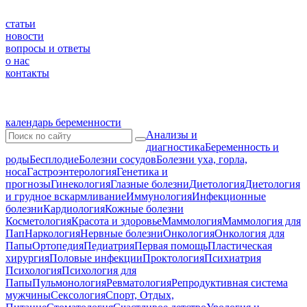
статьи
новости
вопросы и ответы
о нас
контакты
календарь беременности
Анализы и
диагностика
Беременность и
роды
Бесплодие
Болезни сосудов
Болезни уха, горла,
носа
Гастроэнтерология
Генетика и
прогнозы
Гинекология
Глазные болезни
Диетология
Диетология
и грудное вскармливание
Иммунология
Инфекционные
болезни
Кардиология
Кожные болезни
Косметология
Красота и здоровье
Маммология
Маммология для
Пап
Наркология
Нервные болезни
Онкология
Онкология для
Папы
Ортопедия
Педиатрия
Первая помощь
Пластическая
хирургия
Половые инфекции
Проктология
Психиатрия
Психология
Психология для
Папы
Пульмонология
Ревматология
Репродуктивная система
мужчины
Сексология
Спорт, Отдых,