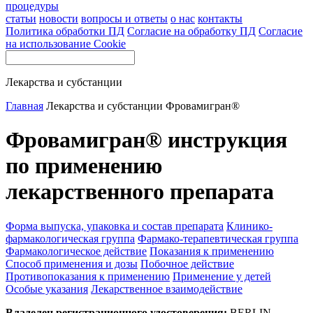
процедуры
статьи
новости
вопросы и ответы
о нас
контакты
Политика обработки ПД
Согласие на обработку ПД
Согласие
на использование Cookie
Лекарства и субстанции
Главная
Лекарства и субстанции
Фровамигран®
Фровамигран® инструкция
по применению
лекарственного препарата
Форма выпуска, упаковка и состав препарата
Клинико-
фармакологическая группа
Фармако-терапевтическая группа
Фармакологическое действие
Показания к применению
Способ применения и дозы
Побочное действие
Противопоказания к применению
Применение у детей
Особые указания
Лекарственное взаимодействие
Владелец регистрационного удостоверения:
BERLIN-