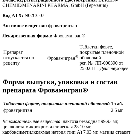
CHEMIE/MENARINI PHARMA, GmbH (Германия)
Код ATX:
N02CC07
Активное вещество:
фроватриптан
Лекарственная форма:
Фровамигран®
Таблетки форте,
Препарат
покрытые пленочной
®
отпускается по
оболочкой
Фровамигран
рецепту
рег. №: ЛП-000390 от
25.02.11
- Действующее
Форма выпуска, упаковка и состав
препарата Фровамигран®
Таблетки форте, покрытые пленочной оболочкой
1 таб.
фроватриптан
2.5 мг
Вспомогательные вещества
: лактоза безводная 99.93 мг,
целлюлоза микрокристаллическая 28.10 мг,
карбоксиметилкрахмал натрия (тип А) 7.03 мг, магния стеарат