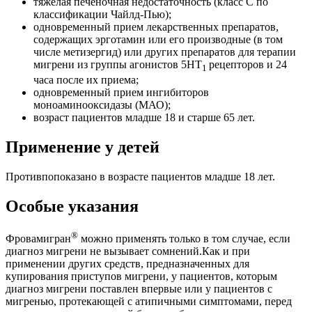
тяжелая печеночная недостаточность (класс С по
классификации Чайлд-Пью);
одновременный прием лекарственных препаратов,
содержащих эрготамин или его производные (в том
числе метизергид) или других препаратов для терапии
мигрени из группы агонистов 5НТ
рецепторов и 24
1
часа после их приема;
одновременный прием ингибиторов
моноаминооксидазы (МАО);
возраст пациентов младше 18 и старше 65 лет.
Применение у детей
Противпопоказано в возрасте пациентов младше 18 лет.
Особые указания
®
Фровамигран
можно применять только в том случае, если
диагноз мигрени не вызывает сомнений.Как и при
применении других средств, предназначенных для
купирования приступов мигрени, у пациентов, которым
диагноз мигрени поставлен впервые или у пациентов с
мигренью, протекающей с атипичными симптомами, перед