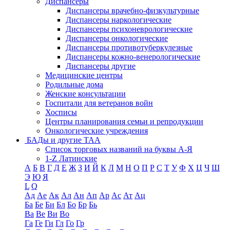
Диспансеры
Диспансеры врачебно-физкультурные
Диспансеры наркологические
Диспансеры психоневрологические
Диспансеры онкологические
Диспансеры противотуберкулезные
Диспансеры кожно-венерологические
Диспансеры другие
Медицинские центры
Родильные дома
Женские консультации
Госпитали для ветеранов войн
Хосписы
Центры планирования семьи и репродукции
Онкологические учреждения
БАДы и другие ТАА
Список торговых названий на буквы А-Я
1-Z Латинские
А
Б
В
Г
Д
Е
Ж
З
И
Й
К
Л
М
Н
О
П
Р
С
Т
У
Ф
Х
Ц
Ч
Ш
Э
Ю
Я
L
Q
Ад
Ае
Ак
Ал
Ан
Ап
Ар
Ас
Ат
Ац
Ба
Бе
Би
Бл
Бо
Бр
Бь
Ва
Ве
Ви
Во
Га
Ге
Ги
Гл
Го
Гр