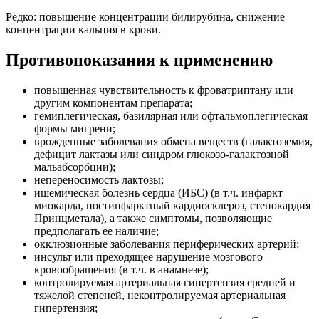
Редко: повышение концентрации билирубина, снижение
концентрации кальция в крови.
Противопоказания к применению
повышенная чувствительность к фроватриптану или
другим компонентам препарата;
гемиплегическая, базилярная или офтальмоплегическая
формы мигрени;
врожденные заболевания обмена веществ (галактоземия,
дефицит лактазы или синдром глюкозо-галактозной
мальабсорбции);
непереносимость лактозы;
ишемическая болезнь сердца (ИБС) (в т.ч. инфаркт
миокарда, постинфарктный кардиосклероз, стенокардия
Принцметала), а также симптомы, позволяющие
предполагать ее наличие;
окклюзионные заболевания периферических артерий;
инсульт или преходящее нарушение мозгового
кровообращения (в т.ч. в анамнезе);
контролируемая артериальная гипертензия средней и
тяжелой степеней, неконтролируемая артериальная
гипертензия;