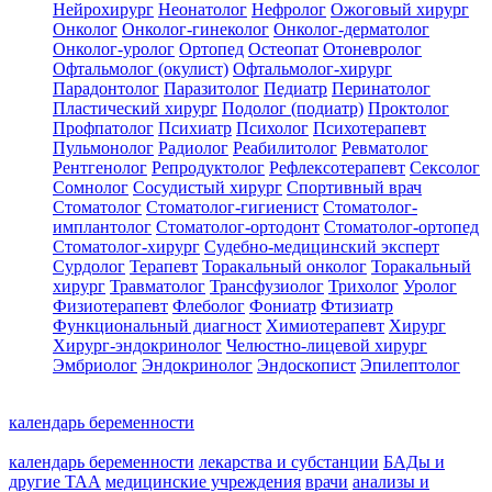
Нейрохирург
Неонатолог
Нефролог
Ожоговый хирург
Онколог
Онколог-гинеколог
Онколог-дерматолог
Онколог-уролог
Ортопед
Остеопат
Отоневролог
Офтальмолог (окулист)
Офтальмолог-хирург
Парадонтолог
Паразитолог
Педиатр
Перинатолог
Пластический хирург
Подолог (подиатр)
Проктолог
Профпатолог
Психиатр
Психолог
Психотерапевт
Пульмонолог
Радиолог
Реабилитолог
Ревматолог
Рентгенолог
Репродуктолог
Рефлексотерапевт
Сексолог
Сомнолог
Сосудистый хирург
Спортивный врач
Стоматолог
Стоматолог-гигиенист
Стоматолог-
имплантолог
Стоматолог-ортодонт
Стоматолог-ортопед
Стоматолог-хирург
Судебно-медицинский эксперт
Сурдолог
Терапевт
Торакальный онколог
Торакальный
хирург
Травматолог
Трансфузиолог
Трихолог
Уролог
Физиотерапевт
Флеболог
Фониатр
Фтизиатр
Функциональный диагност
Химиотерапевт
Хирург
Хирург-эндокринолог
Челюстно-лицевой хирург
Эмбриолог
Эндокринолог
Эндоскопист
Эпилептолог
календарь беременности
календарь беременности
лекарства и субстанции
БАДы и
другие ТАА
медицинские учреждения
врачи
анализы и