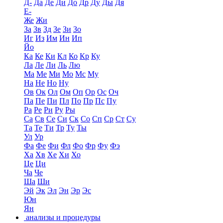
Д-
Да
Де
Ди
До
Др
Ду
Ды
Дя
Е-
Же
Жи
За
Зв
Зд
Зе
Зи
Зо
Иг
Из
Им
Ин
Ип
Йо
Ка
Ке
Ки
Кл
Ко
Кр
Ку
Ла
Ле
Ли
Ль
Лю
Ма
Ме
Ми
Мо
Мс
Му
На
Не
Но
Ну
Ов
Ок
Ол
Ом
Оп
Ор
Ос
Оч
Па
Пе
Пи
Пл
По
Пр
Пс
Пу
Ра
Ре
Ри
Ру
Ры
Са
Св
Се
Си
Ск
Со
Сп
Ср
Ст
Су
Та
Те
Ти
Тр
Ту
Ты
Ул
Ур
Фа
Фе
Фи
Фл
Фо
Фр
Фу
Фэ
Ха
Хв
Хе
Хи
Хо
Це
Ци
Ча
Че
Ша
Ши
Эй
Эк
Эл
Эн
Эр
Эс
Юн
Ян
анализы и процедуры