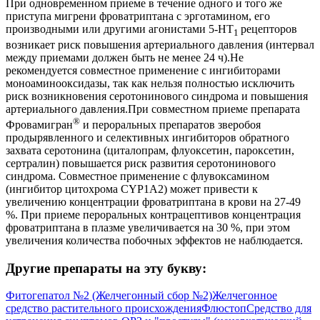
При одновременном приеме в течение одного и того же
приступа мигрени фроватриптана с эрготамином, его
производными или другими агонистами 5-НТ
рецепторов
1
возникает риск повышения артериального давления (интервал
между приемами должен быть не менее 24 ч).Не
рекомендуется совместное применение с ингибиторами
моноаминооксидазы, так как нельзя полностью исключить
риск возникновения серотонинового синдрома и повышения
артериального давления.При совместном приеме препарата
®
Фровамигран
и пероральных препаратов зверобоя
продырявленного и селективных ингибиторов обратного
захвата серотонина (циталопрам, флуоксетин, пароксетин,
сертралин) повышается риск развития серотонинового
синдрома. Совместное применение с флувоксамином
(ингибитор цитохрома CYP1A2) может привести к
увеличению концентрации фроватриптана в крови на 27-49
%. При приеме пероральных контрацептивов концентрация
фроватриптана в плазме увеличивается на 30 %, при этом
увеличения количества побочных эффектов не наблюдается.
Другие препараты на эту букву:
Фитогепатол №2 (Желчегонный сбор №2)
Желчегонное
средство растительного происхождения
Флюстоп
Средство для