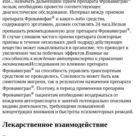
ИБС, назначать дальнейший прием препарата Фровамигран
нельзя; необходимо провести соответствующее
диагностическое обследование. Интервал между приемом
®
препарата Фровамифан
и какого-либо средства,
содержащего эрготамин, должен составлять 24 часа.Нельзя
®
превышать рекомендованную дозу препарата Фровамигран
.
В случае слишком частого приема препарата (повторные
приемы в течение нескольких дней подряд) действующее
вещество может накапливаться в организме, что приводит к
увеличению числа побочных эффектов.
Влияние на
способность к вождению автотранспорта и управлению
механизмами
Исследования по влиянию препарата
®
Фровамигран
на способность управлять транспортным
средством не проводились. Сонливость может быть как
симптомом мигрени, так и результатом назначения препарата
®
Фровамигран
. Поэтому, в период применения препарача
®
Фровамигран
пациентам необходимо воздержаться от
вождения автотранспорта и занятий потенциально опасными
видами деятельности, требующими повышенной
концентрации внимания и быстроты психомоторных реакций.
Лекарственное взаимодействие