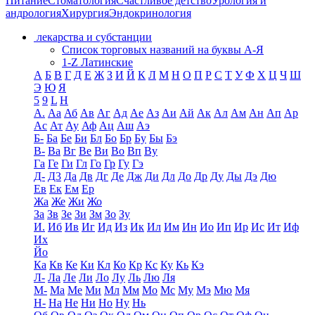
Питание
Стоматология
Счастливое детство
Урология и
андрология
Хирургия
Эндокринология
лекарства и субстанции
Список торговых названий на буквы А-Я
1-Z Латинские
А
Б
В
Г
Д
Е
Ж
З
И
Й
К
Л
М
Н
О
П
Р
С
Т
У
Ф
Х
Ц
Ч
Ш
Э
Ю
Я
5
9
L
H
А.
Аа
Аб
Ав
Аг
Ад
Ае
Аз
Аи
Ай
Ак
Ал
Ам
Ан
Ап
Ар
Ас
Ат
Ау
Аф
Ац
Аш
Аэ
Б-
Ба
Бе
Би
Бл
Бо
Бр
Бу
Бы
Бэ
В-
Ва
Вг
Ве
Ви
Во
Вп
Ву
Га
Ге
Ги
Гл
Го
Гр
Гу
Гэ
Д-
Д3
Да
Дв
Дг
Де
Дж
Ди
Дл
До
Др
Ду
Ды
Дэ
Дю
Ев
Ек
Ем
Ер
Жа
Же
Жи
Жо
За
Зв
Зе
Зи
Зм
Зо
Зу
И.
Иб
Ив
Иг
Ид
Из
Ик
Ил
Им
Ин
Ио
Ип
Ир
Ис
Ит
Иф
Их
Йо
Ка
Кв
Ке
Ки
Кл
Ко
Кр
Кс
Ку
Кь
Кэ
Л-
Ла
Ле
Ли
Ло
Лу
Ль
Лю
Ля
М-
Ма
Ме
Ми
Мл
Мм
Мо
Мс
Му
Мэ
Мю
Мя
Н-
На
Не
Ни
Но
Ну
Нь