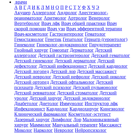
врачи
А
В
Г
Д
И
К
Л
М
Н
О
П
Р
С
Т
У
Ф
Х
Ч
Э
Акушер
Аллерголог
Андролог
Анестезиолог-
реаниматолог
Аритмолог
Артролог
Венеролог
Вертебролог
Врач лфк
Врач общей практики
Врач
скорой помощи
Врач узи
Врач эфферентной терапии
Врач-косметолог
Гастроэнтеролог
Гематолог
Гемостазиолог
Генетик
Гепатолог
Гериатр (геронтолог)
Гинеколог
Гинеколог-эндокринолог
Гирудотерапевт
Гнойный хирург
Гомеопат
Дерматолог
Детский
аллерголог
Детский гастроэнтеролог
Детский гематолог
Детский гинеколог
Детский дерматолог
Детский
дефектолог
Детский инфекционист
Детский кардиолог
Детский логопед
Детский лор
Детский массажист
Детский невролог
Детский нефролог
Детский онколог
Детский ортопед
Детский офтальмолог
Детский
психиатр
Детский психолог
Детский пульмонолог
Детский ревматолог
Детский стоматолог
Детский
уролог
Детский хирург
Детский эндокринолог
Диабетолог
Диетолог
Иммунолог
Инструктор лфк
Инфекционист
Кардиолог
Кардиохирург
Кинезиолог
Клинический фармаколог
Косметолог-эстетист
Лазерный хирург
Лимфолог
Лор
Малоинвазивный
хирург
Маммолог
Мануальный терапевт
Массажист
Миколог
Нарколог
Невролог
Нейропсихолог