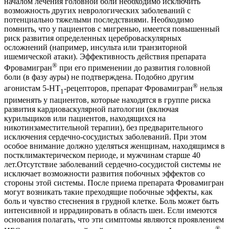
началом лечения головной боли необходимо исключить
возможность других неврологических заболеваний с
потенциально тяжелыми последствиями. Необходимо
помнить, что у пациентов с мигренью, имеется повышенный
риск развития определенных цереброваскулярных
осложнений (например, инсульта или транзиторной
ишемической атаки). Эффективность действия препарата
®
Фровамигран
при его применении до развития головной
боли (в фазу ауры) не подтверждена. Подобно другим
®
агонистам 5-НТ
-рецепторов, препарат Фровамигран
нельзя
1
применять у пациентов, которые находятся в группе риска
развития кардиоваскулярной патологии (включая
курильщиков или пациентов, находящихся на
никотинзаместительной терапии), без предварительного
исключения сердечно-сосудистых заболеваний. При этом
особое внимание должно уделяться женщинам, находящимся в
постклимактерическом периоде, и мужчинам старше 40
лет.Отсутствие заболеваний сердечно-сосудистой системы не
исключает возможности развития побочных эффектов со
стороны этой системы. После приема препарата Фровамигран
могут возникать такие преходящие побочные эффекты, как
боль и чувство стеснения в грудной клетке. Боль может быть
интенсивной и иррадиировать в область шеи. Если имеются
основания полагать, что эти симптомы являются проявлением
®