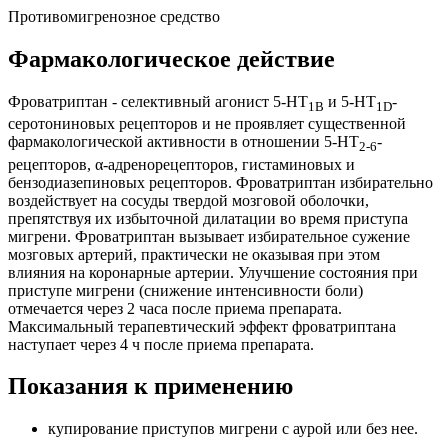
Противомигренозное средство
Фармакологическое действие
Фроватриптан - селективный агонист 5-НТ
и 5-НТ
-
1В
1D
серотониновых рецепторов и не проявляет существенной
фармакологической активности в отношении 5-НТ
-
2-6
рецепторов, α-адренорецепторов, гистаминовых и
бензодиазепиновых рецепторов. Фроватриптан избирательно
воздействует на сосуды твердой мозговой оболочки,
препятствуя их избыточной дилатации во время приступа
мигрени. Фроватриптан вызывает избирательное сужение
мозговых артерий, практически не оказывая при этом
влияния на коронарные артерии. Улучшение состояния при
приступе мигрени (снижение интенсивности боли)
отмечается через 2 часа после приема препарата.
Максимальный терапевтический эффект фроватриптана
наступает через 4 ч после приема препарата.
Показания к применению
купирование приступов мигрени с аурой или без нее.