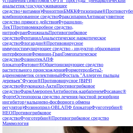
устранения симптомов ОРЗ и "простуды" (ненаркотический
анальгетик+сосудосуживающее
средство+витамин)
Финоптин
БМКК
Фтизопирам®
Противотубе
комбинированное средство
Фраксипарин
Антикоагулянтное
средство прямого действия
Фурацилин-
ЛекТ
Противомикробное средство,
нитрофуран
Фонжиаль
Противогрибковое
средство
Фентанил
Анальгетическое наркотическое
средство
Флогардин®
Противовирусное
иммуностимулирующее средство - индуктор образования
интерферонов
Феминин-Гран
Гомеопатическое
средство
Фозинотек
АПФ
блокатор
Фитовит®
Общетонизирующее средство
растительного происхождения
Формотерол
Бета2-
адреномиметик селективный
Фосталь "Аллерген пыльцы
деревьев"
Фузеон®
Противовирусное [ВИЧ]
средство
Флуконазол-Акти
Противогрибковое
средство
ФармАмеропен
Антибиотик-карбапенем
Фосаванс®
Форте
Остеопороза средство лечения (костной резорбции
ингибитор+кальциево-фосфорного обмена
регулятор)
Фозиноприл-OBL
АПФ блокатор
Фунготербин®
НЕО
Противогрибковое
средство
Фунготербин®
Противогрибковое средство
Маммология