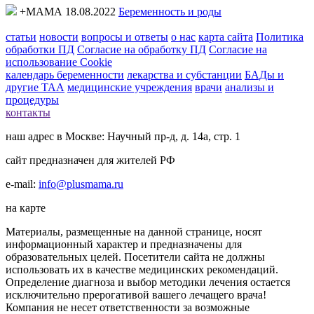
+МАМА 18.08.2022
Беременность и роды
статьи
новости
вопросы и ответы
о нас
карта сайта
Политика
обработки ПД
Согласие на обработку ПД
Согласие на
использование Cookie
календарь беременности
лекарства и субстанции
БАДы и
другие ТАА
медицинские учреждения
врачи
анализы и
процедуры
контакты
наш адрес в Москве: Научный пр-д, д. 14а, стр. 1
сайт предназначен для жителей РФ
e-mail:
info@plusmama.ru
на карте
Материалы, размещенные на данной странице, носят
информационный характер и предназначены для
образовательных целей. Посетители сайта не должны
использовать их в качестве медицинских рекомендаций.
Определение диагноза и выбор методики лечения остается
исключительно прерогативой вашего лечащего врача!
Компания не несет ответственности за возможные