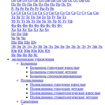
Об
Ов
Од
Оз
Ок
Ол
Ом
Он
Оп
Ор
Ос
От
Оф
Оц
Па
Пе
Пз
Пи
Пк
Пл
Пн
По
Пр
Пс
Пу
Р-
Ра
Ре
Ри
Ро
Ру
Ры
Рэ
Ря
Са
Сб
Св
Се
Си
Ск
Сл
См
Сн
Со
Сп
Ср
Ст
Су
Сы
Сю
Та
Тв
Тг
Те
Ти
Тм
То
Тр
Ту
Ты
Тэ
Уб
Уг
Уз
Ук
Ул
Ум
Ун
Уп
Ур
Ус
Ут
Уф
Фа
Фе
Фи
Фл
Фо
Фр
Фс
Фт
Фу
Ха
Хв
Хе
Хи
Хл
Хо
Ху
Це
Ци
Цф
Ча
Че
Чи
Ша
Шв
Ши
Шу
Эб
Эв
Эг
Эд
Эз
Эй
Эк
Эл
Эм
Эн
Эп
Эр
Эс
Эт
Эу
Эф
Эх
Юв
Юг
Юм
Юн
Юп
Ют
Як
Ям
Ян
Яр
Яс
медицинские учреждения
Больницы
Больницы городские взрослые
Больницы городские детские
Больницы специализированные
Поликлиники
Поликлиники городские взрослые
Поликлиники городские детские
Поликлиники стоматологические взрослые
Поликлиники стоматологические детские
Санатории