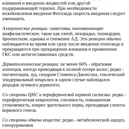
вливания и введении жидкостей или другой
поддерживающей терапии. При необходимости
возобновления введения Фитозида скорость введения следует
уменьшить.
Аллергические реакции:
симптомы, напоминающие
анафилактические, такие как озноб, лихорадка, тахикардия,
бронхоспазм, одышка и снижение АД. Эти реакции обычно
наблюдаются во время или сразу после введения этопозида и
прекращаются при прекращении вливания и применении
ГКС или антигистаминных средств.
Дерматологические реакции:
не менее 66% - обратимая
алопеция, иногда приводящая к полной потере волос; редко -
пигментация, зуд, синдром Стивенса-Джонсона, токсический
эпидермальный некролиз; в одном случае наблюдался
рецидив лучевого дерматита.
Со стороны ЦНС и периферической нервной системы:
редко -
периферическая невропатия, сонливость, повышенная
утомляемость, неврит зрительного нерва, преходящая слепота
коркового генеза.
Со стороны обмена веществ:
редко - метаболический ацидоз,
гиперурикемия.