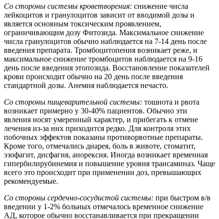
Со стороны системы кроветворения:
снижение числа
лейкоцитов и гранулоцитов зависит от вводимой дозы и
является основным токсическим проявлением,
ограничивающим дозу Фитозида. Максимальное снижение
числа гранулоцитов обычно наблюдается на 7-14 день после
введения препарата. Тромбоцитопения возникает реже, и
максимальное снижение тромбоцитов наблюдается на 9-16
день после введения этопозида. Восстановление показателей
крови происходит обычно на 20 день после введения
стандартной дозы. Анемия наблюдается нечасто.
Со стороны пищеварительной системы:
тошнота и рвота
возникает примерно у 30-40% пациентов. Обычно эти
явления носят умеренный характер, и прибегать к отмене
лечения из-за них приходится редко. Для контроля этих
побочных эффектов показаны противорвотные препараты.
Кроме того, отмечались диарея, боль в животе, стоматит,
эзофагит, дисфагия, анорексия. Иногда возникает временная
гипербилирубинемия и повышение уровня трансаминаз. Чаще
всего это происходит при применении доз, превышающих
рекомендуемые.
Со стороны сердечно-сосудистой системы:
при быстром в/в
введении у 1-2% больных отмечалось временное снижение
АД, которое обычно восстанавливается при прекращении