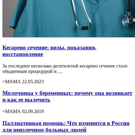
Кесарево сечение: виды, показания,
восстановление
За последние несколько десятилетий кесарево сечение стало
обыденным процедурой и …
+МАМА 22.05.2023
Молочница у беременных: почему она возникает
и как ее вылечить
+МАМА 02.09.2019
Паллиативная помощь: Что изменится в России
для неизлечимо больных людей