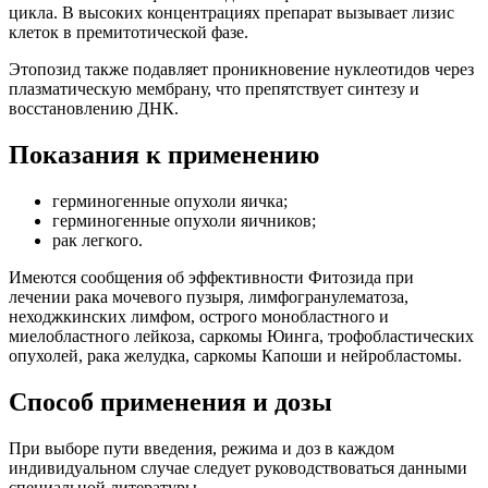
цикла. В высоких концентрациях препарат вызывает лизис
клеток в премитотической фазе.
Этопозид также подавляет проникновение нуклеотидов через
плазматическую мембрану, что препятствует синтезу и
восстановлению ДНК.
Показания к применению
герминогенные опухоли яичка;
герминогенные опухоли яичников;
рак легкого.
Имеются сообщения об эффективности Фитозида при
лечении рака мочевого пузыря, лимфогранулематоза,
неходжкинских лимфом, острого монобластного и
миелобластного лейкоза, саркомы Юинга, трофобластических
опухолей, рака желудка, саркомы Капоши и нейробластомы.
Способ применения и дозы
При выборе пути введения, режима и доз в каждом
индивидуальном случае следует руководствоваться данными
специальной литературы.