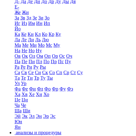
Д-
Да
Де
Ди
До
Др
Ду
Ды
Дя
Е-
Же
Жи
За
Зв
Зд
Зе
Зи
Зо
Иг
Из
Им
Ин
Ип
Йо
Ка
Ке
Ки
Кл
Ко
Кр
Ку
Ла
Ле
Ли
Ль
Лю
Ма
Ме
Ми
Мо
Мс
Му
На
Не
Но
Ну
Ов
Ок
Ол
Ом
Оп
Ор
Ос
Оч
Па
Пе
Пи
Пл
По
Пр
Пс
Пу
Ра
Ре
Ри
Ру
Ры
Са
Св
Се
Си
Ск
Со
Сп
Ср
Ст
Су
Та
Те
Ти
Тр
Ту
Ты
Ул
Ур
Фа
Фе
Фи
Фл
Фо
Фр
Фу
Фэ
Ха
Хв
Хе
Хи
Хо
Це
Ци
Ча
Че
Ша
Ши
Эй
Эк
Эл
Эн
Эр
Эс
Юн
Ян
анализы и процедуры