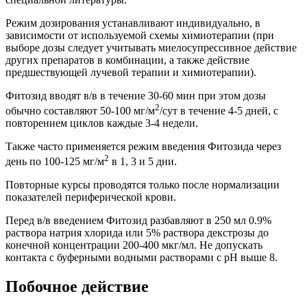
Режим дозирования устанавливают индивидуально, в
зависимости от используемой схемы химиотерапии (при
выборе дозы следует учитывать миелосупрессивное действие
других препаратов в комбинации, а также действие
предшествующей лучевой терапии и химиотерапии).
Фитозид вводят в/в в течение 30-60 мин при этом дозы
2
обычно составляют 50-100 мг/м
/сут в течение 4-5 дней, с
повторением циклов каждые 3-4 недели.
Также часто применяется режим введения Фитозида через
2
день по 100-125 мг/м
в 1, 3 и 5 дни.
Повторные курсы проводятся только после нормализации
показателей периферической крови.
Перед в/в введением Фитозид разбавляют в 250 мл 0.9%
раствора натрия хлорида или 5% раствора декстрозы до
конечной концентрации 200-400 мкг/мл. Не допускать
контакта с буферными водными растворами с рН выше 8.
Побочное действие