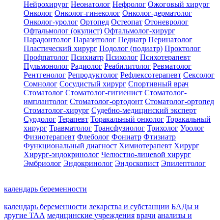
Нейрохирург
Неонатолог
Нефролог
Ожоговый хирург
Онколог
Онколог-гинеколог
Онколог-дерматолог
Онколог-уролог
Ортопед
Остеопат
Отоневролог
Офтальмолог (окулист)
Офтальмолог-хирург
Парадонтолог
Паразитолог
Педиатр
Перинатолог
Пластический хирург
Подолог (подиатр)
Проктолог
Профпатолог
Психиатр
Психолог
Психотерапевт
Пульмонолог
Радиолог
Реабилитолог
Ревматолог
Рентгенолог
Репродуктолог
Рефлексотерапевт
Сексолог
Сомнолог
Сосудистый хирург
Спортивный врач
Стоматолог
Стоматолог-гигиенист
Стоматолог-
имплантолог
Стоматолог-ортодонт
Стоматолог-ортопед
Стоматолог-хирург
Судебно-медицинский эксперт
Сурдолог
Терапевт
Торакальный онколог
Торакальный
хирург
Травматолог
Трансфузиолог
Трихолог
Уролог
Физиотерапевт
Флеболог
Фониатр
Фтизиатр
Функциональный диагност
Химиотерапевт
Хирург
Хирург-эндокринолог
Челюстно-лицевой хирург
Эмбриолог
Эндокринолог
Эндоскопист
Эпилептолог
календарь беременности
календарь беременности
лекарства и субстанции
БАДы и
другие ТАА
медицинские учреждения
врачи
анализы и