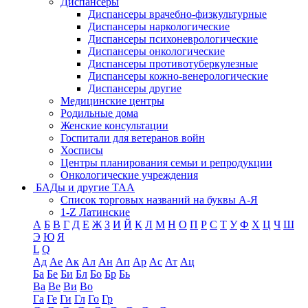
Диспансеры
Диспансеры врачебно-физкультурные
Диспансеры наркологические
Диспансеры психоневрологические
Диспансеры онкологические
Диспансеры противотуберкулезные
Диспансеры кожно-венерологические
Диспансеры другие
Медицинские центры
Родильные дома
Женские консультации
Госпитали для ветеранов войн
Хосписы
Центры планирования семьи и репродукции
Онкологические учреждения
БАДы и другие ТАА
Список торговых названий на буквы А-Я
1-Z Латинские
А
Б
В
Г
Д
Е
Ж
З
И
Й
К
Л
М
Н
О
П
Р
С
Т
У
Ф
Х
Ц
Ч
Ш
Э
Ю
Я
L
Q
Ад
Ае
Ак
Ал
Ан
Ап
Ар
Ас
Ат
Ац
Ба
Бе
Би
Бл
Бо
Бр
Бь
Ва
Ве
Ви
Во
Га
Ге
Ги
Гл
Го
Гр