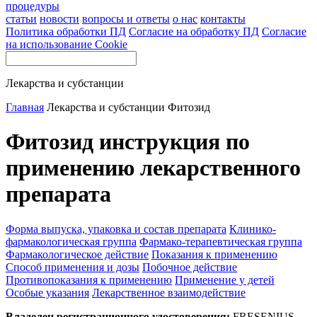
процедуры
статьи
новости
вопросы и ответы
о нас
контакты
Политика обработки ПД
Согласие на обработку ПД
Согласие
на использование Cookie
Лекарства и субстанции
Главная
Лекарства и субстанции
Фитозид
Фитозид инструкция по
применению лекарственного
препарата
Форма выпуска, упаковка и состав препарата
Клинико-
фармакологическая группа
Фармако-терапевтическая группа
Фармакологическое действие
Показания к применению
Способ применения и дозы
Побочное действие
Противопоказания к применению
Применение у детей
Особые указания
Лекарственное взаимодействие
Владелец регистрационного удостоверения:
FRESENIUS