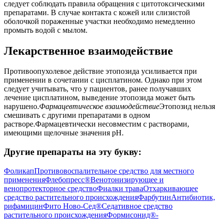
следует соблюдать правила обращения с цитотоксическими
препаратами. В случае контакта с кожей или слизистой
оболочкой пораженные участки необходимо немедленно
промыть водой с мылом.
Лекарственное взаимодействие
Противоопухолевое действие этопозида усиливается при
применении в сочетании с цисплатином. Однако при этом
следует учитывать, что у пациентов, ранее получавших
лечение цисплатином, выведение этопозида может быть
нарушено.
Фармацевтическое взаимодействие
Этопозид нельзя
смешивать с другими препаратами в одном
растворе.Фармацевтически несовместим с растворами,
имеющими щелочные значения рН.
Другие препараты на эту букву:
Фоликап
Противовоспалительное средство для местного
применения
Флебопресс®
Венотонизирующее и
венопротекторное средство
Фиалки трава
Отхаркивающее
средство растительного происхождения
Фарбутин
Антибиотик,
рифамицин
Фито Ново-Сед®
Седативное средство
растительного происхождения
Формисонид®-