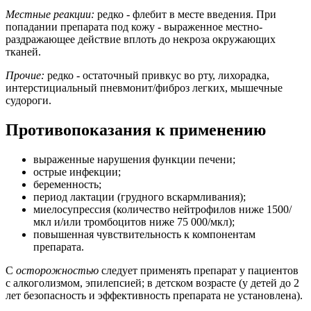
Местные реакции:
редко - флебит в месте введения. При
попадании препарата под кожу - выраженное местно-
раздражающее действие вплоть до некроза окружающих
тканей.
Прочие:
редко - остаточный привкус во рту, лихорадка,
интерстициальный пневмонит/фиброз легких, мышечные
судороги.
Противопоказания к применению
выраженные нарушения функции печени;
острые инфекции;
беременность;
период лактации (грудного вскармливания);
миелосупрессия (количество нейтрофилов ниже 1500/
мкл и/или тромбоцитов ниже 75 000/мкл);
повышенная чувствительность к компонентам
препарата.
С
осторожностью
следует применять препарат у пациентов
с алкоголизмом, эпилепсией; в детском возрасте (у детей до 2
лет безопасность и эффективность препарата не установлена).