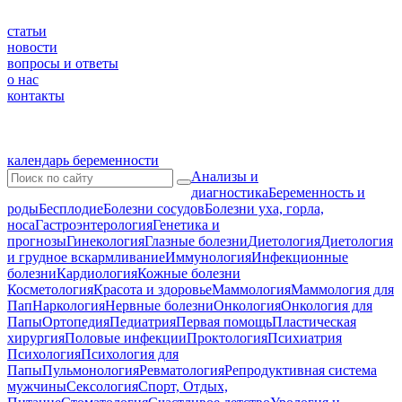
статьи
новости
вопросы и ответы
о нас
контакты
календарь беременности
Анализы и
диагностика
Беременность и
роды
Бесплодие
Болезни сосудов
Болезни уха, горла,
носа
Гастроэнтерология
Генетика и
прогнозы
Гинекология
Глазные болезни
Диетология
Диетология
и грудное вскармливание
Иммунология
Инфекционные
болезни
Кардиология
Кожные болезни
Косметология
Красота и здоровье
Маммология
Маммология для
Пап
Наркология
Нервные болезни
Онкология
Онкология для
Папы
Ортопедия
Педиатрия
Первая помощь
Пластическая
хирургия
Половые инфекции
Проктология
Психиатрия
Психология
Психология для
Папы
Пульмонология
Ревматология
Репродуктивная система
мужчины
Сексология
Спорт, Отдых,