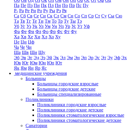
Об
Ов
Од
Оз
Ок
Ол
Ом
Он
Оп
Ор
Ос
От
Оф
Оц
Па
Пе
Пз
Пи
Пк
Пл
Пн
По
Пр
Пс
Пу
Р-
Ра
Ре
Ри
Ро
Ру
Ры
Рэ
Ря
Са
Сб
Св
Се
Си
Ск
Сл
См
Сн
Со
Сп
Ср
Ст
Су
Сы
Сю
Та
Тв
Тг
Те
Ти
Тм
То
Тр
Ту
Ты
Тэ
Уб
Уг
Уз
Ук
Ул
Ум
Ун
Уп
Ур
Ус
Ут
Уф
Фа
Фе
Фи
Фл
Фо
Фр
Фс
Фт
Фу
Ха
Хв
Хе
Хи
Хл
Хо
Ху
Це
Ци
Цф
Ча
Че
Чи
Ша
Шв
Ши
Шу
Эб
Эв
Эг
Эд
Эз
Эй
Эк
Эл
Эм
Эн
Эп
Эр
Эс
Эт
Эу
Эф
Эх
Юв
Юг
Юм
Юн
Юп
Ют
Як
Ям
Ян
Яр
Яс
медицинские учреждения
Больницы
Больницы городские взрослые
Больницы городские детские
Больницы специализированные
Поликлиники
Поликлиники городские взрослые
Поликлиники городские детские
Поликлиники стоматологические взрослые
Поликлиники стоматологические детские
Санатории