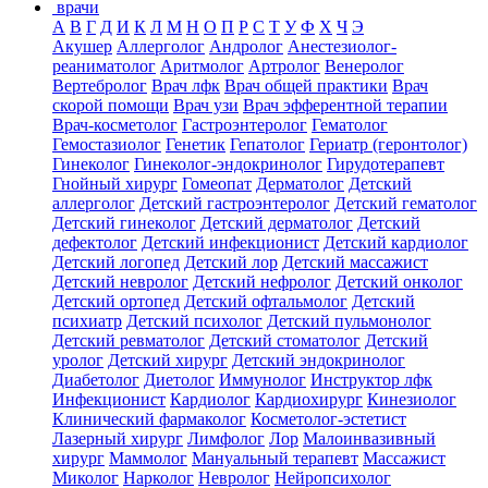
врачи
А
В
Г
Д
И
К
Л
М
Н
О
П
Р
С
Т
У
Ф
Х
Ч
Э
Акушер
Аллерголог
Андролог
Анестезиолог-
реаниматолог
Аритмолог
Артролог
Венеролог
Вертебролог
Врач лфк
Врач общей практики
Врач
скорой помощи
Врач узи
Врач эфферентной терапии
Врач-косметолог
Гастроэнтеролог
Гематолог
Гемостазиолог
Генетик
Гепатолог
Гериатр (геронтолог)
Гинеколог
Гинеколог-эндокринолог
Гирудотерапевт
Гнойный хирург
Гомеопат
Дерматолог
Детский
аллерголог
Детский гастроэнтеролог
Детский гематолог
Детский гинеколог
Детский дерматолог
Детский
дефектолог
Детский инфекционист
Детский кардиолог
Детский логопед
Детский лор
Детский массажист
Детский невролог
Детский нефролог
Детский онколог
Детский ортопед
Детский офтальмолог
Детский
психиатр
Детский психолог
Детский пульмонолог
Детский ревматолог
Детский стоматолог
Детский
уролог
Детский хирург
Детский эндокринолог
Диабетолог
Диетолог
Иммунолог
Инструктор лфк
Инфекционист
Кардиолог
Кардиохирург
Кинезиолог
Клинический фармаколог
Косметолог-эстетист
Лазерный хирург
Лимфолог
Лор
Малоинвазивный
хирург
Маммолог
Мануальный терапевт
Массажист
Миколог
Нарколог
Невролог
Нейропсихолог