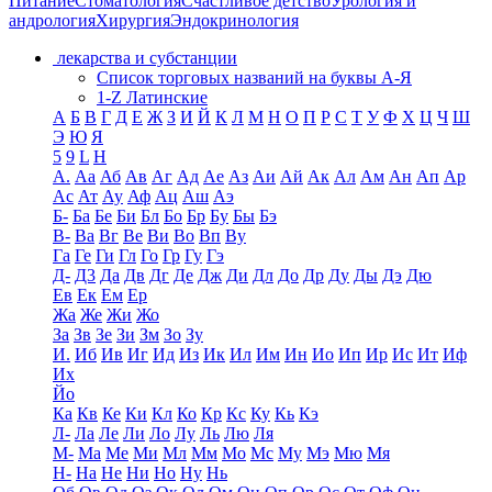
Питание
Стоматология
Счастливое детство
Урология и
андрология
Хирургия
Эндокринология
лекарства и субстанции
Список торговых названий на буквы А-Я
1-Z Латинские
А
Б
В
Г
Д
Е
Ж
З
И
Й
К
Л
М
Н
О
П
Р
С
Т
У
Ф
Х
Ц
Ч
Ш
Э
Ю
Я
5
9
L
H
А.
Аа
Аб
Ав
Аг
Ад
Ае
Аз
Аи
Ай
Ак
Ал
Ам
Ан
Ап
Ар
Ас
Ат
Ау
Аф
Ац
Аш
Аэ
Б-
Ба
Бе
Би
Бл
Бо
Бр
Бу
Бы
Бэ
В-
Ва
Вг
Ве
Ви
Во
Вп
Ву
Га
Ге
Ги
Гл
Го
Гр
Гу
Гэ
Д-
Д3
Да
Дв
Дг
Де
Дж
Ди
Дл
До
Др
Ду
Ды
Дэ
Дю
Ев
Ек
Ем
Ер
Жа
Же
Жи
Жо
За
Зв
Зе
Зи
Зм
Зо
Зу
И.
Иб
Ив
Иг
Ид
Из
Ик
Ил
Им
Ин
Ио
Ип
Ир
Ис
Ит
Иф
Их
Йо
Ка
Кв
Ке
Ки
Кл
Ко
Кр
Кс
Ку
Кь
Кэ
Л-
Ла
Ле
Ли
Ло
Лу
Ль
Лю
Ля
М-
Ма
Ме
Ми
Мл
Мм
Мо
Мс
Му
Мэ
Мю
Мя
Н-
На
Не
Ни
Но
Ну
Нь