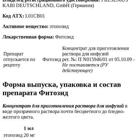
KABI DEUTSCHLAND, GmbH (Германия)
Код ATX:
L01CB01
Активное вещество:
этопозид
Лекарственная форма:
Фитозид
Концентрат для приготовления
Препарат
раствора для инфузий
отпускается по
Фитозид
рег. №: П N015946/01 от 05.10.09
-
рецепту
Не поставляется (РУ
действующее)
Форма выпуска, упаковка и состав
препарата Фитозид
Концентрат для приготовления раствора для инфузий
в
виде прозрачного раствора почти бесцветного до бледно-
желтого цвета.
1 мл
этопозид
20 мг