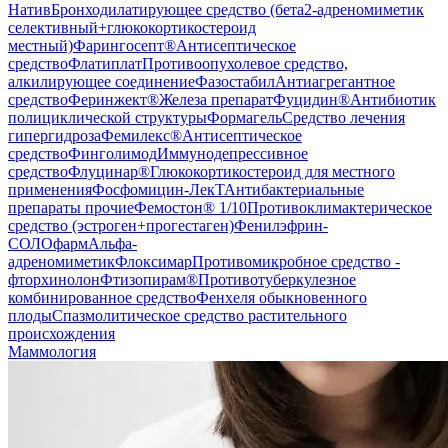
Натив
Бронходилатирующее средство (бета2-адреномиметик
селективный+глюкокортикостероид
местный)
Фарингосепт®
Антисептическое
средство
Флатиплат
Противоопухолевое средство,
алкилирующее соединение
Фазостабил
Антиагрегантное
средство
Феринжект®
Железа препарат
Фуцидин®
Антибиотик
полициклической структуры
Формагель
Средство лечения
гипергидроза
Фемилекс®
Антисептическое
средство
Финголимод
Иммунодепрессивное
средство
Флуцинар®
Глюкокортикостероид для местного
применения
Фосфомицин-ЛекТ
Антибактериальные
препараты прочие
Фемостон® 1/10
Противоклимактерическое
средство (эстроген+прогестаген)
Фенилэфрин-
СОЛОфарм
Альфа-
адреномиметик
Флоксимар
Противомикробное средство -
фторхинолон
Фтизопирам®
Противотуберкулезное
комбинированное средство
Фенхеля обыкновенного
плоды
Спазмолитическое средство растительного
происхождения
Маммология