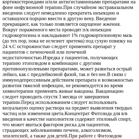
кортикостероидами и/или антигистаминными препаратами на
фоне инфузионной терапии.При случайном экстравазальном
введении следует немедленно прекратить инъекцию и
оставшуюся порцию ввести в другую вену. Введение
прекращают, как только появляется ощущение жжения.
Вокруг пораженного места проводят п/к инъекции
гидрокортизона и накладывают 1% гидрокортизоновую мазь
(до тех пор, пока не исчезнет эритема) под сухую повязку на
24 ч.С осторожностью следует применять препарат у
пациентов с печеночной или почечной
недостаточностью.Изредка у пациентов, получающих
терапию этопозидом в комбинации с другими
противоопухолевыми препаратами, может развиться острый
лейкоз, как с предлейкозной фазой, так и без нее.В связи с
иммунодепрессивным действием препарата и возможностью
развития тяжелой инфекции, не рекомендуется во время
химиотерапии применять живые вакцины. Вакцинацию
следует проводить спустя 3 месяца от завершения
терапии.Перед использованием следует использовать
визуальную оценку раствора на предмет выявления твердых
частиц или изменения цвета.Концентрат Фитозида для в/в
введения в качестве наполнителя содержит этиловый спирт,
что может явиться фактором риска для пациентов,
страдающих заболеваниями печени, алкоголизмом,
эпилепсией, а также для детей.При работе с Фитозидом