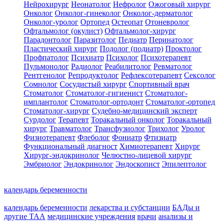
Нейрохирург
Неонатолог
Нефролог
Ожоговый хирург
Онколог
Онколог-гинеколог
Онколог-дерматолог
Онколог-уролог
Ортопед
Остеопат
Отоневролог
Офтальмолог (окулист)
Офтальмолог-хирург
Парадонтолог
Паразитолог
Педиатр
Перинатолог
Пластический хирург
Подолог (подиатр)
Проктолог
Профпатолог
Психиатр
Психолог
Психотерапевт
Пульмонолог
Радиолог
Реабилитолог
Ревматолог
Рентгенолог
Репродуктолог
Рефлексотерапевт
Сексолог
Сомнолог
Сосудистый хирург
Спортивный врач
Стоматолог
Стоматолог-гигиенист
Стоматолог-
имплантолог
Стоматолог-ортодонт
Стоматолог-ортопед
Стоматолог-хирург
Судебно-медицинский эксперт
Сурдолог
Терапевт
Торакальный онколог
Торакальный
хирург
Травматолог
Трансфузиолог
Трихолог
Уролог
Физиотерапевт
Флеболог
Фониатр
Фтизиатр
Функциональный диагност
Химиотерапевт
Хирург
Хирург-эндокринолог
Челюстно-лицевой хирург
Эмбриолог
Эндокринолог
Эндоскопист
Эпилептолог
календарь беременности
календарь беременности
лекарства и субстанции
БАДы и
другие ТАА
медицинские учреждения
врачи
анализы и