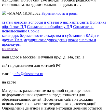
женщины. Но вот они уже позади. Ребенок родился – и
счастливая мама держит малыша на руках и …
+МАМА 18.08.2022
Беременность и роды
статьи
новости
вопросы и ответы
о нас
карта сайта
Политика
обработки ПД
Согласие на обработку ПД
Согласие на
использование Cookie
календарь беременности
лекарства и субстанции
БАДы и
другие ТАА
медицинские учреждения
врачи
анализы и
процедуры
контакты
наш адрес в Москве: Научный пр-д, д. 14а, стр. 1
сайт предназначен для жителей РФ
e-mail:
info@plusmama.ru
на карте
Материалы, размещенные на данной странице, носят
информационный характер и предназначены для
образовательных целей. Посетители сайта не должны
использовать их в качестве медицинских рекомендаций.
Определение диагноза и выбор методики лечения остается