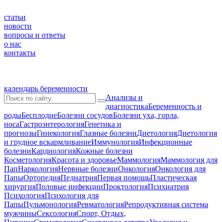
статьи
новости
вопросы и ответы
о нас
контакты
календарь беременности
Анализы и
диагностика
Беременность и
роды
Бесплодие
Болезни сосудов
Болезни уха, горла,
носа
Гастроэнтерология
Генетика и
прогнозы
Гинекология
Глазные болезни
Диетология
Диетология
и грудное вскармливание
Иммунология
Инфекционные
болезни
Кардиология
Кожные болезни
Косметология
Красота и здоровье
Маммология
Маммология для
Пап
Наркология
Нервные болезни
Онкология
Онкология для
Папы
Ортопедия
Педиатрия
Первая помощь
Пластическая
хирургия
Половые инфекции
Проктология
Психиатрия
Психология
Психология для
Папы
Пульмонология
Ревматология
Репродуктивная система
мужчины
Сексология
Спорт, Отдых,