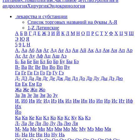
Питание
Стоматология
Счастливое детство
Урология и
андрология
Хирургия
Эндокринология
лекарства и субстанции
Список торговых названий на буквы А-Я
1-Z Латинские
А
Б
В
Г
Д
Е
Ж
З
И
Й
К
Л
М
Н
О
П
Р
С
Т
У
Ф
Х
Ц
Ч
Ш
Э
Ю
Я
5
9
L
H
А.
Аа
Аб
Ав
Аг
Ад
Ае
Аз
Аи
Ай
Ак
Ал
Ам
Ан
Ап
Ар
Ас
Ат
Ау
Аф
Ац
Аш
Аэ
Б-
Ба
Бе
Би
Бл
Бо
Бр
Бу
Бы
Бэ
В-
Ва
Вг
Ве
Ви
Во
Вп
Ву
Га
Ге
Ги
Гл
Го
Гр
Гу
Гэ
Д-
Д3
Да
Дв
Дг
Де
Дж
Ди
Дл
До
Др
Ду
Ды
Дэ
Дю
Ев
Ек
Ем
Ер
Жа
Же
Жи
Жо
За
Зв
Зе
Зи
Зм
Зо
Зу
И.
Иб
Ив
Иг
Ид
Из
Ик
Ил
Им
Ин
Ио
Ип
Ир
Ис
Ит
Иф
Их
Йо
Ка
Кв
Ке
Ки
Кл
Ко
Кр
Кс
Ку
Кь
Кэ
Л-
Ла
Ле
Ли
Ло
Лу
Ль
Лю
Ля
М-
Ма
Ме
Ми
Мл
Мм
Мо
Мс
Му
Мэ
Мю
Мя
Н-
На
Не
Ни
Но
Ну
Нь