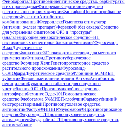
Фенобарбитал
Противоэпилептическое средство. барбитураты
и их производные
Фиторелакс
Седативное средство
растительного происхождения
Фангифлю
Противогрибковое
средство
Фугентин
Антибиотик
комбинированный
Ферроплекс
Гемопоэза стимулятор
(витамин+железа препарат)
Фервекс® (без сахара)
Средство
для устранения симптомов ОРЗ и "простуды"
(анальгезирующее ненаркотическое средство+H1-
гистаминовых рецепторов блокатор+витамин)
Фуросемид-
Виал
Диуретическое
средство
Фликсоназе®
Глюкокортикостероид для местного
применения
Фтивазид
Противотуберкулезное
средство
Форливер Хелп
Гепатопротекторное средство
растительного происхождения
Фуросемид-
СОЛОфарм
Диуретическое средство
Флонивин БС
МИБП-
эубиотик
Феноксиметилпенициллин Ватхэм
Антибиотик,
пенициллин
Фурацилина таблетки для наружного
употребления 0.02 г
Противомикробное средство,
нитрофуран
Феминус Эдас-101
Гомеопатическое
средство
Флебогамма 5%
МИБП-глобулин
Фарморубицин®
быстрорастворимый
Противоопухолевое средство,
антибиотик
Фастум®
НПВП
Флукомабол®
Противогрибковое
средство
Флутамид-ТЛ
Противоопухолевое средство,
антиандроген
Флударабин-ТЛ
Противоопухолевое средство,
антиметаболит