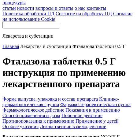
процедуры
статьи
новости
вопросы и ответы
о нас
контакты
Политика обработки ПД
Согласие на обработку ПД
Согласие
на использование Cookie
Лекарства и субстанции
Главная
Лекарства и субстанции
Фталазола таблетки 0.5 Г
Фталазола таблетки 0.5 Г
инструкция по применению
лекарственного препарата
Форма выпуска, упаковка и состав препарата
Клинико-
фармакологическая группа
Фармако-терапевтическая группа
Фармакологическое действие
Показания к применению
Способ применения и дозы
Побочное действие
Противопоказания к применению
Применение у детей
Особые указания
Лекарственное взаимодействие
Владелец регистрационного удостоверения:
УСОЛЬЕ-