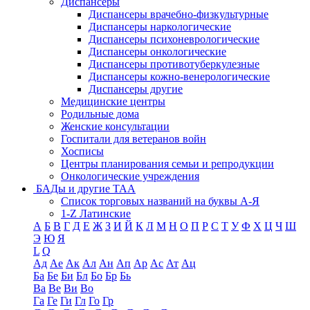
Диспансеры
Диспансеры врачебно-физкультурные
Диспансеры наркологические
Диспансеры психоневрологические
Диспансеры онкологические
Диспансеры противотуберкулезные
Диспансеры кожно-венерологические
Диспансеры другие
Медицинские центры
Родильные дома
Женские консультации
Госпитали для ветеранов войн
Хосписы
Центры планирования семьи и репродукции
Онкологические учреждения
БАДы и другие ТАА
Список торговых названий на буквы А-Я
1-Z Латинские
А
Б
В
Г
Д
Е
Ж
З
И
Й
К
Л
М
Н
О
П
Р
С
Т
У
Ф
Х
Ц
Ч
Ш
Э
Ю
Я
L
Q
Ад
Ае
Ак
Ал
Ан
Ап
Ар
Ас
Ат
Ац
Ба
Бе
Би
Бл
Бо
Бр
Бь
Ва
Ве
Ви
Во
Га
Ге
Ги
Гл
Го
Гр