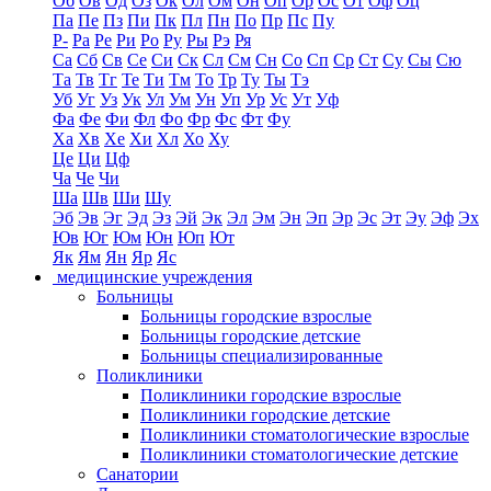
Об
Ов
Од
Оз
Ок
Ол
Ом
Он
Оп
Ор
Ос
От
Оф
Оц
Па
Пе
Пз
Пи
Пк
Пл
Пн
По
Пр
Пс
Пу
Р-
Ра
Ре
Ри
Ро
Ру
Ры
Рэ
Ря
Са
Сб
Св
Се
Си
Ск
Сл
См
Сн
Со
Сп
Ср
Ст
Су
Сы
Сю
Та
Тв
Тг
Те
Ти
Тм
То
Тр
Ту
Ты
Тэ
Уб
Уг
Уз
Ук
Ул
Ум
Ун
Уп
Ур
Ус
Ут
Уф
Фа
Фе
Фи
Фл
Фо
Фр
Фс
Фт
Фу
Ха
Хв
Хе
Хи
Хл
Хо
Ху
Це
Ци
Цф
Ча
Че
Чи
Ша
Шв
Ши
Шу
Эб
Эв
Эг
Эд
Эз
Эй
Эк
Эл
Эм
Эн
Эп
Эр
Эс
Эт
Эу
Эф
Эх
Юв
Юг
Юм
Юн
Юп
Ют
Як
Ям
Ян
Яр
Яс
медицинские учреждения
Больницы
Больницы городские взрослые
Больницы городские детские
Больницы специализированные
Поликлиники
Поликлиники городские взрослые
Поликлиники городские детские
Поликлиники стоматологические взрослые
Поликлиники стоматологические детские
Санатории