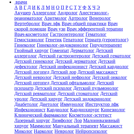
врачи
А
В
Г
Д
И
К
Л
М
Н
О
П
Р
С
Т
У
Ф
Х
Ч
Э
Акушер
Аллерголог
Андролог
Анестезиолог-
реаниматолог
Аритмолог
Артролог
Венеролог
Вертебролог
Врач лфк
Врач общей практики
Врач
скорой помощи
Врач узи
Врач эфферентной терапии
Врач-косметолог
Гастроэнтеролог
Гематолог
Гемостазиолог
Генетик
Гепатолог
Гериатр (геронтолог)
Гинеколог
Гинеколог-эндокринолог
Гирудотерапевт
Гнойный хирург
Гомеопат
Дерматолог
Детский
аллерголог
Детский гастроэнтеролог
Детский гематолог
Детский гинеколог
Детский дерматолог
Детский
дефектолог
Детский инфекционист
Детский кардиолог
Детский логопед
Детский лор
Детский массажист
Детский невролог
Детский нефролог
Детский онколог
Детский ортопед
Детский офтальмолог
Детский
психиатр
Детский психолог
Детский пульмонолог
Детский ревматолог
Детский стоматолог
Детский
уролог
Детский хирург
Детский эндокринолог
Диабетолог
Диетолог
Иммунолог
Инструктор лфк
Инфекционист
Кардиолог
Кардиохирург
Кинезиолог
Клинический фармаколог
Косметолог-эстетист
Лазерный хирург
Лимфолог
Лор
Малоинвазивный
хирург
Маммолог
Мануальный терапевт
Массажист
Миколог
Нарколог
Невролог
Нейропсихолог