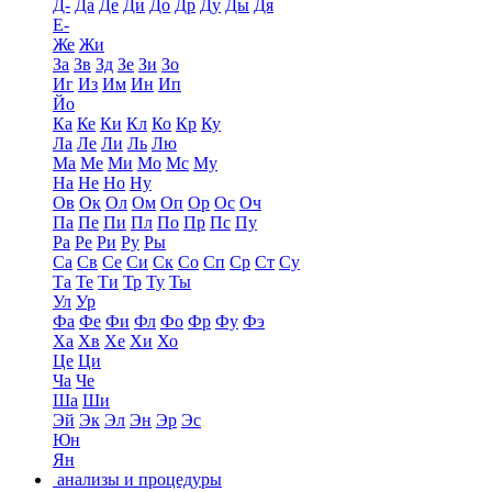
Д-
Да
Де
Ди
До
Др
Ду
Ды
Дя
Е-
Же
Жи
За
Зв
Зд
Зе
Зи
Зо
Иг
Из
Им
Ин
Ип
Йо
Ка
Ке
Ки
Кл
Ко
Кр
Ку
Ла
Ле
Ли
Ль
Лю
Ма
Ме
Ми
Мо
Мс
Му
На
Не
Но
Ну
Ов
Ок
Ол
Ом
Оп
Ор
Ос
Оч
Па
Пе
Пи
Пл
По
Пр
Пс
Пу
Ра
Ре
Ри
Ру
Ры
Са
Св
Се
Си
Ск
Со
Сп
Ср
Ст
Су
Та
Те
Ти
Тр
Ту
Ты
Ул
Ур
Фа
Фе
Фи
Фл
Фо
Фр
Фу
Фэ
Ха
Хв
Хе
Хи
Хо
Це
Ци
Ча
Че
Ша
Ши
Эй
Эк
Эл
Эн
Эр
Эс
Юн
Ян
анализы и процедуры