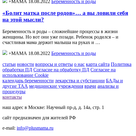
+МАМА 18.08.2022
Беременность и роды
«Болит матка после родов»… а вы ловили себя
на этой мысли?
Беременность и роды – сложнейшие процессы в жизни
женщины. Но вот они уже позади. Ребенок родился – и
счастливая мама держит малыша на руках и …
+МАМА 18.08.2022
Беременность и роды
статьи
новости
вопросы и ответы
о нас
карта сайта
Политика
обработки ПД
Согласие на обработку ПД
Согласие на
использование Cookie
календарь беременности
лекарства и субстанции
БАДы и
другие ТАА
медицинские учреждения
врачи
анализы и
процедуры
контакты
наш адрес в Москве: Научный пр-д, д. 14а, стр. 1
сайт предназначен для жителей РФ
e-mail:
info@plusmama.ru