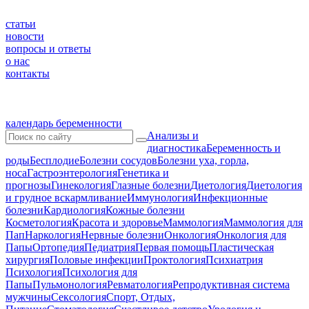
статьи
новости
вопросы и ответы
о нас
контакты
календарь беременности
Анализы и
диагностика
Беременность и
роды
Бесплодие
Болезни сосудов
Болезни уха, горла,
носа
Гастроэнтерология
Генетика и
прогнозы
Гинекология
Глазные болезни
Диетология
Диетология
и грудное вскармливание
Иммунология
Инфекционные
болезни
Кардиология
Кожные болезни
Косметология
Красота и здоровье
Маммология
Маммология для
Пап
Наркология
Нервные болезни
Онкология
Онкология для
Папы
Ортопедия
Педиатрия
Первая помощь
Пластическая
хирургия
Половые инфекции
Проктология
Психиатрия
Психология
Психология для
Папы
Пульмонология
Ревматология
Репродуктивная система
мужчины
Сексология
Спорт, Отдых,