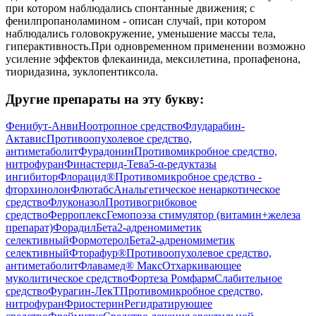
при котором наблюдались спонтанные движения; с
фенилпропаноламином - описан случай, при котором
наблюдались головокружение, уменьшение массы тела,
гиперактивность.При одновременном применении возможно
усиление эффектов флекаинида, мексилетина, пропафенона,
тиоридазина, зуклопентиксола.
Другие препараты на эту букву:
Фенибут-Анви
Ноотропное средство
Флударабин-
Актавис
Противоопухолевое средство,
антиметаболит
Фурадонин
Противомикробное средство,
нитрофуран
Финастерид-Тева
5-α-редуктазы
ингибитор
Флорацид®
Противомикробное средство -
фторхинолон
Флютабс
Анальгетическое ненаркотическое
средство
Флуконазол
Противогрибковое
средство
Ферроплекс
Гемопоэза стимулятор (витамин+железа
препарат)
Форадил
Бета2-адреномиметик
селективный
Формотерол
Бета2-адреномиметик
селективный
Фторафур®
Противоопухолевое средство,
антиметаболит
Флавамед® Макс
Отхаркивающее
муколитическое средство
Фортеза Ромфарм
Слабительное
средство
Фурагин-ЛекТ
Противомикробное средство,
нитрофуран
Фриостерин
Регидратирующее