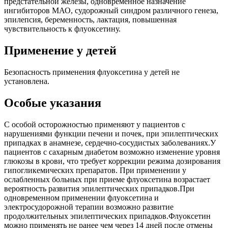
предстательной железы, одновременное назначение
ингибиторов МАО, судорожный синдром различного генеза,
эпилепсия, беременность, лактация, повышенная
чувствительность к флуоксетину.
Применение у детей
Безопасность применения флуоксетина у детей не
установлена.
Особые указания
С особой осторожностью применяют у пациентов с
нарушениями функции печени и почек, при эпилептических
припадках в анамнезе, сердечно-сосудистых заболеваниях.У
пациентов с сахарным диабетом возможно изменение уровня
глюкозы в крови, что требует коррекции режима дозирования
гипогликемических препаратов. При применении у
ослабленных больных при приеме флуоксетина возрастает
вероятность развития эпилептических припадков.При
одновременном применении флуоксетина и
электросудорожной терапии возможно развитие
продолжительных эпилептических припадков.Флуоксетин
можно применять не ранее чем через 14 дней после отмены