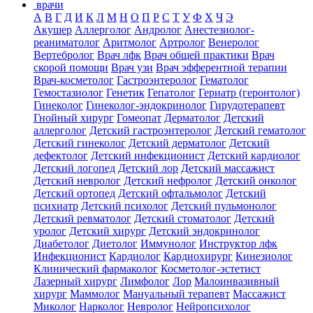
врачи
А
В
Г
Д
И
К
Л
М
Н
О
П
Р
С
Т
У
Ф
Х
Ч
Э
Акушер
Аллерголог
Андролог
Анестезиолог-
реаниматолог
Аритмолог
Артролог
Венеролог
Вертебролог
Врач лфк
Врач общей практики
Врач
скорой помощи
Врач узи
Врач эфферентной терапии
Врач-косметолог
Гастроэнтеролог
Гематолог
Гемостазиолог
Генетик
Гепатолог
Гериатр (геронтолог)
Гинеколог
Гинеколог-эндокринолог
Гирудотерапевт
Гнойный хирург
Гомеопат
Дерматолог
Детский
аллерголог
Детский гастроэнтеролог
Детский гематолог
Детский гинеколог
Детский дерматолог
Детский
дефектолог
Детский инфекционист
Детский кардиолог
Детский логопед
Детский лор
Детский массажист
Детский невролог
Детский нефролог
Детский онколог
Детский ортопед
Детский офтальмолог
Детский
психиатр
Детский психолог
Детский пульмонолог
Детский ревматолог
Детский стоматолог
Детский
уролог
Детский хирург
Детский эндокринолог
Диабетолог
Диетолог
Иммунолог
Инструктор лфк
Инфекционист
Кардиолог
Кардиохирург
Кинезиолог
Клинический фармаколог
Косметолог-эстетист
Лазерный хирург
Лимфолог
Лор
Малоинвазивный
хирург
Маммолог
Мануальный терапевт
Массажист
Миколог
Нарколог
Невролог
Нейропсихолог