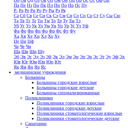
Об
Ов
Од
Оз
Ок
Ол
Ом
Он
Оп
Ор
Ос
От
Оф
Оц
Па
Пе
Пз
Пи
Пк
Пл
Пн
По
Пр
Пс
Пу
Р-
Ра
Ре
Ри
Ро
Ру
Ры
Рэ
Ря
Са
Сб
Св
Се
Си
Ск
Сл
См
Сн
Со
Сп
Ср
Ст
Су
Сы
Сю
Та
Тв
Тг
Те
Ти
Тм
То
Тр
Ту
Ты
Тэ
Уб
Уг
Уз
Ук
Ул
Ум
Ун
Уп
Ур
Ус
Ут
Уф
Фа
Фе
Фи
Фл
Фо
Фр
Фс
Фт
Фу
Ха
Хв
Хе
Хи
Хл
Хо
Ху
Це
Ци
Цф
Ча
Че
Чи
Ша
Шв
Ши
Шу
Эб
Эв
Эг
Эд
Эз
Эй
Эк
Эл
Эм
Эн
Эп
Эр
Эс
Эт
Эу
Эф
Эх
Юв
Юг
Юм
Юн
Юп
Ют
Як
Ям
Ян
Яр
Яс
медицинские учреждения
Больницы
Больницы городские взрослые
Больницы городские детские
Больницы специализированные
Поликлиники
Поликлиники городские взрослые
Поликлиники городские детские
Поликлиники стоматологические взрослые
Поликлиники стоматологические детские
Санатории