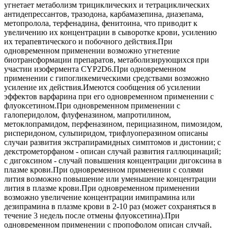
угнетает метаболизм трициклических и тетрациклических
антидепрессантов, тразодона, карбамазепина, диазепама,
метопролола, терфенадина, фенитоина, что приводит к
увеличению их концентрации в сыворотке крови, усилению
их терапевтического и побочного действия.При
одновременном применении возможно угнетение
биотрансформации препаратов, метаболизирующихся при
участии изофермента CYP2D6.При одновременном
применении с гипогликемическими средствами возможно
усиление их действия.Имеются сообщения об усилении
эффектов варфарина при его одновременном применении с
флуоксетином.При одновременном применении с
галоперидолом, флуфеназином, мапротилином,
метоклопрамидом, перфеназином, перициазином, пимозидом,
рисперидоном, сульпиридом, трифлуоперазином описаны
случаи развития экстрапирамидных симптомов и дистонии; с
декстрометорфаном - описан случай развития галлюцинаций;
с дигоксином - случай повышения концентрации дигоксина в
плазме крови.При одновременном применении с солями
лития возможно повышение или уменьшение концентрации
лития в плазме крови.При одновременном применении
возможно увеличение концентрации имипрамина или
дезипрамина в плазме крови в 2-10 раз (может сохраняться в
течение 3 недель после отмены флуоксетина).При
одновременном применении с пропофолом описан случай,