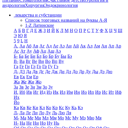
Питание
Стоматология
Счастливое детство
Урология и
андрология
Хирургия
Эндокринология
лекарства и субстанции
Список торговых названий на буквы А-Я
1-Z Латинские
А
Б
В
Г
Д
Е
Ж
З
И
Й
К
Л
М
Н
О
П
Р
С
Т
У
Ф
Х
Ц
Ч
Ш
Э
Ю
Я
5
9
L
H
А.
Аа
Аб
Ав
Аг
Ад
Ае
Аз
Аи
Ай
Ак
Ал
Ам
Ан
Ап
Ар
Ас
Ат
Ау
Аф
Ац
Аш
Аэ
Б-
Ба
Бе
Би
Бл
Бо
Бр
Бу
Бы
Бэ
В-
Ва
Вг
Ве
Ви
Во
Вп
Ву
Га
Ге
Ги
Гл
Го
Гр
Гу
Гэ
Д-
Д3
Да
Дв
Дг
Де
Дж
Ди
Дл
До
Др
Ду
Ды
Дэ
Дю
Ев
Ек
Ем
Ер
Жа
Же
Жи
Жо
За
Зв
Зе
Зи
Зм
Зо
Зу
И.
Иб
Ив
Иг
Ид
Из
Ик
Ил
Им
Ин
Ио
Ип
Ир
Ис
Ит
Иф
Их
Йо
Ка
Кв
Ке
Ки
Кл
Ко
Кр
Кс
Ку
Кь
Кэ
Л-
Ла
Ле
Ли
Ло
Лу
Ль
Лю
Ля
М-
Ма
Ме
Ми
Мл
Мм
Мо
Мс
Му
Мэ
Мю
Мя
Н-
На
Не
Ни
Но
Ну
Нь