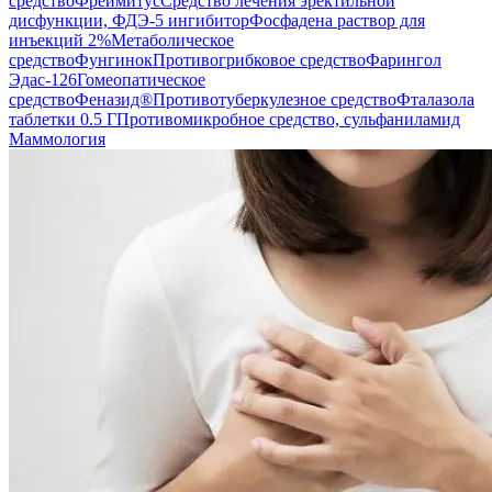
средство
Фреймитус
Средство лечения эректильной
дисфункции, ФДЭ-5 ингибитор
Фосфадена раствор для
инъекций 2%
Метаболическое
средство
Фунгинок
Противогрибковое средство
Фарингол
Эдас-126
Гомеопатическое
средство
Феназид®
Противотуберкулезное средство
Фталазола
таблетки 0.5 Г
Противомикробное средство, сульфаниламид
Маммология