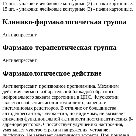
15 шт. - упаковки ячейковые контурные (2) - пачки картонные.
15 шт. - упаковки ячейковые контурные (3) - пачки картонные.
Клинико-фармакологическая группа
Антидепрессант
Фармако-терапевтическая группа
Антидепрессант
Фармакологическое действие
Антидепрессант, производное пропиламина. Механизм
действия связан с избирательной блокадой обратного
нейронального захвата серотонина в ЦНС. Флуоксетин
является слабым антагонистом холино-, адрено- и
гистаминовых рецепторов. В отличие от большинства
антидепрессантов, флуоксетин, по-видимому, не вызывает
снижения функциональной активности постсинаптических β-
адренорецепторов. Способствует улучшению настроения,
уменьшает чувство страха и напряжения, устраняет
дисфорию. Не вызывает седативного эффекта. При приеме в