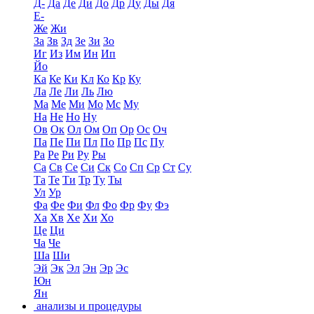
Д-
Да
Де
Ди
До
Др
Ду
Ды
Дя
Е-
Же
Жи
За
Зв
Зд
Зе
Зи
Зо
Иг
Из
Им
Ин
Ип
Йо
Ка
Ке
Ки
Кл
Ко
Кр
Ку
Ла
Ле
Ли
Ль
Лю
Ма
Ме
Ми
Мо
Мс
Му
На
Не
Но
Ну
Ов
Ок
Ол
Ом
Оп
Ор
Ос
Оч
Па
Пе
Пи
Пл
По
Пр
Пс
Пу
Ра
Ре
Ри
Ру
Ры
Са
Св
Се
Си
Ск
Со
Сп
Ср
Ст
Су
Та
Те
Ти
Тр
Ту
Ты
Ул
Ур
Фа
Фе
Фи
Фл
Фо
Фр
Фу
Фэ
Ха
Хв
Хе
Хи
Хо
Це
Ци
Ча
Че
Ша
Ши
Эй
Эк
Эл
Эн
Эр
Эс
Юн
Ян
анализы и процедуры