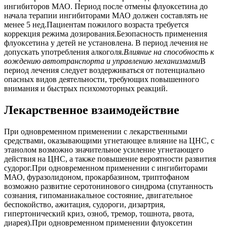
ингибиторов МАО. Период после отмены флуоксетина до
начала терапии ингибиторами МАО должен составлять не
менее 5 нед.Пациентам пожилого возраста требуется
коррекция режима дозирования.Безопасность применения
флуоксетина у детей не установлена. В период лечения не
допускать употребления алкоголя.
Влияние на способность к
вождению автотранспорта и управлению механизмами
В
период лечения следует воздерживаться от потенциально
опасных видов деятельности, требующих повышенного
внимания и быстрых психомоторных реакций.
Лекарственное взаимодействие
При одновременном применении с лекарственными
средствами, оказывающими угнетающее влияние на ЦНС, с
этанолом возможно значительное усиление угнетающего
действия на ЦНС, а также повышение вероятности развития
судорог.При одновременном применении с ингибиторами
МАО, фуразолидоном, прокарбазином, триптофаном
возможно развитие серотонинового синдрома (спутанность
сознания, гипоманиакальное состояние, двигательное
беспокойство, ажитация, судороги, дизартрия,
гипертонический криз, озноб, тремор, тошнота, рвота,
диарея).При одновременном применении флуоксетин