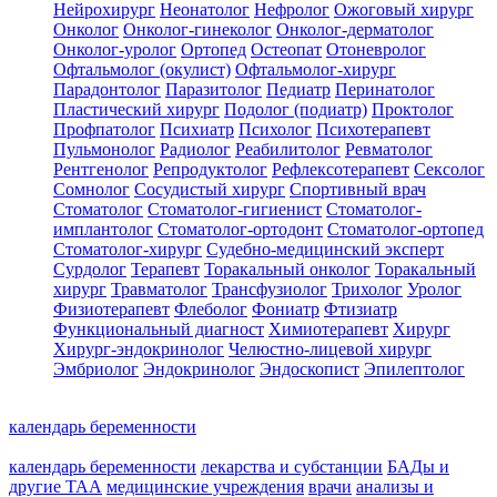
Нейрохирург
Неонатолог
Нефролог
Ожоговый хирург
Онколог
Онколог-гинеколог
Онколог-дерматолог
Онколог-уролог
Ортопед
Остеопат
Отоневролог
Офтальмолог (окулист)
Офтальмолог-хирург
Парадонтолог
Паразитолог
Педиатр
Перинатолог
Пластический хирург
Подолог (подиатр)
Проктолог
Профпатолог
Психиатр
Психолог
Психотерапевт
Пульмонолог
Радиолог
Реабилитолог
Ревматолог
Рентгенолог
Репродуктолог
Рефлексотерапевт
Сексолог
Сомнолог
Сосудистый хирург
Спортивный врач
Стоматолог
Стоматолог-гигиенист
Стоматолог-
имплантолог
Стоматолог-ортодонт
Стоматолог-ортопед
Стоматолог-хирург
Судебно-медицинский эксперт
Сурдолог
Терапевт
Торакальный онколог
Торакальный
хирург
Травматолог
Трансфузиолог
Трихолог
Уролог
Физиотерапевт
Флеболог
Фониатр
Фтизиатр
Функциональный диагност
Химиотерапевт
Хирург
Хирург-эндокринолог
Челюстно-лицевой хирург
Эмбриолог
Эндокринолог
Эндоскопист
Эпилептолог
календарь беременности
календарь беременности
лекарства и субстанции
БАДы и
другие ТАА
медицинские учреждения
врачи
анализы и