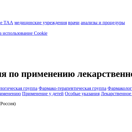
ие ТАА
медицинские учреждения
врачи
анализы и процедуры
а использование Cookie
я по применению лекарственн
логическая группа
Фармако-терапевтическая группа
Фармаколог
рименению
Применение у детей
Особые указания
Лекарственное
Россия)