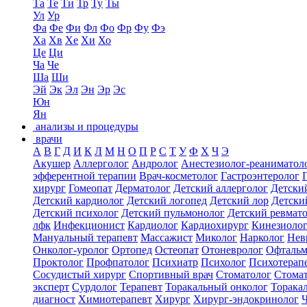
Та
Те
Ти
Тр
Ту
Ты
Ул
Ур
Фа
Фе
Фи
Фл
Фо
Фр
Фу
Фэ
Ха
Хв
Хе
Хи
Хо
Це
Ци
Ча
Че
Ша
Ши
Эй
Эк
Эл
Эн
Эр
Эс
Юн
Ян
анализы и процедуры
врачи
А
В
Г
Д
И
К
Л
М
Н
О
П
Р
С
Т
У
Ф
Х
Ч
Э
Акушер
Аллерголог
Андролог
Анестезиолог-реаниматол
эфферентной терапии
Врач-косметолог
Гастроэнтеролог
хирург
Гомеопат
Дерматолог
Детский аллерголог
Детски
Детский кардиолог
Детский логопед
Детский лор
Детски
Детский психолог
Детский пульмонолог
Детский ревмат
лфк
Инфекционист
Кардиолог
Кардиохирург
Кинезиоло
Мануальный терапевт
Массажист
Миколог
Нарколог
Нев
Онколог-уролог
Ортопед
Остеопат
Отоневролог
Офтальм
Проктолог
Профпатолог
Психиатр
Психолог
Психотерап
Сосудистый хирург
Спортивный врач
Стоматолог
Стомат
эксперт
Сурдолог
Терапевт
Торакальный онколог
Торака
диагност
Химиотерапевт
Хирург
Хирург-эндокринолог
Ч