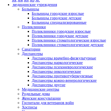
Як
Ям
Ян
Яр
Яс
медицинские учреждения
Больницы
Больницы городские взрослые
Больницы городские детские
Больницы специализированные
Поликлиники
Поликлиники городские взрослые
Поликлиники городские детские
Поликлиники стоматологические взрослые
Поликлиники стоматологические детские
Санатории
Диспансеры
Диспансеры врачебно-физкультурные
Диспансеры наркологические
Диспансеры психоневрологические
Диспансеры онкологические
Диспансеры противотуберкулезные
Диспансеры кожно-венерологические
Диспансеры другие
Медицинские центры
Родильные дома
Женские консультации
Госпитали для ветеранов войн
Хосписы