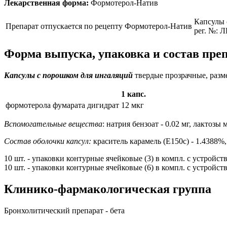
Лекарственная форма:
Формотерол-Натив
Капсулы 
Препарат отпускается по рецепту
Формотерол-Натив
рег. №: 
Форма выпуска, упаковка и состав пре
Капсулы с порошком для ингаляций
твердые прозрачные, разме
1 капс.
формотерола фумарата дигидрат
12 мкг
Вспомогательные вещества
: натрия бензоат - 0.02 мг, лактозы 
Состав оболочки капсул:
краситель карамель (Е150с) - 1.4388%,
10 шт. - упаковки контурные ячейковые (3) в компл. с устройств
10 шт. - упаковки контурные ячейковые (6) в компл. с устройств
Клинико-фармакологическая группа
Бронхолитический препарат - бета