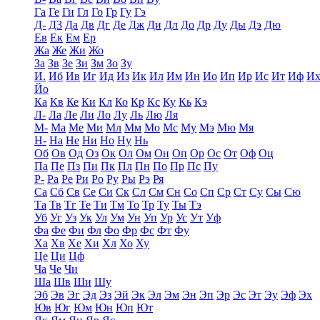
Га
Ге
Ги
Гл
Го
Гр
Гу
Гэ
Д-
Д3
Да
Дв
Дг
Де
Дж
Ди
Дл
До
Др
Ду
Ды
Дэ
Дю
Ев
Ек
Ем
Ер
Жа
Же
Жи
Жо
За
Зв
Зе
Зи
Зм
Зо
Зу
И.
Иб
Ив
Иг
Ид
Из
Ик
Ил
Им
Ин
Ио
Ип
Ир
Ис
Ит
Иф
И
Йо
Ка
Кв
Ке
Ки
Кл
Ко
Кр
Кс
Ку
Кь
Кэ
Л-
Ла
Ле
Ли
Ло
Лу
Ль
Лю
Ля
М-
Ма
Ме
Ми
Мл
Мм
Мо
Мс
Му
Мэ
Мю
Мя
Н-
На
Не
Ни
Но
Ну
Нь
Об
Ов
Од
Оз
Ок
Ол
Ом
Он
Оп
Ор
Ос
От
Оф
Оц
Па
Пе
Пз
Пи
Пк
Пл
Пн
По
Пр
Пс
Пу
Р-
Ра
Ре
Ри
Ро
Ру
Ры
Рэ
Ря
Са
Сб
Св
Се
Си
Ск
Сл
См
Сн
Со
Сп
Ср
Ст
Су
Сы
Сю
Та
Тв
Тг
Те
Ти
Тм
То
Тр
Ту
Ты
Тэ
Уб
Уг
Уз
Ук
Ул
Ум
Ун
Уп
Ур
Ус
Ут
Уф
Фа
Фе
Фи
Фл
Фо
Фр
Фс
Фт
Фу
Ха
Хв
Хе
Хи
Хл
Хо
Ху
Це
Ци
Цф
Ча
Че
Чи
Ша
Шв
Ши
Шу
Эб
Эв
Эг
Эд
Эз
Эй
Эк
Эл
Эм
Эн
Эп
Эр
Эс
Эт
Эу
Эф
Эх
Юв
Юг
Юм
Юн
Юп
Ют