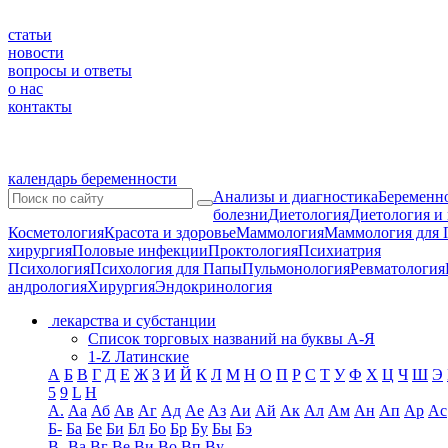
статьи
новости
вопросы и ответы
о нас
контакты
календарь беременности
Анализы и диагностика
Беременно
болезни
Диетология
Диетология и
Косметология
Красота и здоровье
Маммология
Маммология для 
хирургия
Половые инфекции
Проктология
Психиатрия
Психология
Психология для Папы
Пульмонология
Ревматология
андрология
Хирургия
Эндокринология
лекарства и субстанции
Список торговых названий на буквы А-Я
1-Z Латинские
А
Б
В
Г
Д
Е
Ж
З
И
Й
К
Л
М
Н
О
П
Р
С
Т
У
Ф
Х
Ц
Ч
Ш
Э
5
9
L
H
А.
Аа
Аб
Ав
Аг
Ад
Ае
Аз
Аи
Ай
Ак
Ал
Ам
Ан
Ап
Ар
Ас
Б-
Ба
Бе
Би
Бл
Бо
Бр
Бу
Бы
Бэ
В-
Ва
Вг
Ве
Ви
Во
Вп
Ву