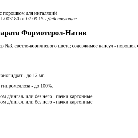
с порошком для ингаляций
ЛП-003180 от 07.09.15
- Действующее
парата Формотерол-Натив
р №3, светло-коричневого цвета; содержимое капсул - порошок 
моногидрат - до 12 мг.
 гипромеллоза - до 100%.
ом д/ингал. или без него - пачки картонные.
ом д/ингал. или без него - пачки картонные.