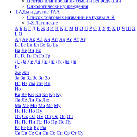
Центры планирования семьи и репродукции
Онкологические учреждения
БАДы и другие ТАА
Список торговых названий на буквы А-Я
1-Z Латинские
А
Б
В
Г
Д
Е
Ж
З
И
Й
К
Л
М
Н
О
П
Р
С
Т
У
Ф
Х
Ц
Ч
Ш
Э
L
Q
Ад
Ае
Ак
Ал
Ан
Ап
Ар
Ас
Ат
Ац
Ба
Бе
Би
Бл
Бо
Бр
Бь
Ва
Ве
Ви
Во
Га
Ге
Ги
Гл
Го
Гр
Д-
Да
Де
Ди
До
Др
Ду
Ды
Дя
Е-
Же
Жи
За
Зв
Зд
Зе
Зи
Зо
Иг
Из
Им
Ин
Ип
Йо
Ка
Ке
Ки
Кл
Ко
Кр
Ку
Ла
Ле
Ли
Ль
Лю
Ма
Ме
Ми
Мо
Мс
Му
На
Не
Но
Ну
Ов
Ок
Ол
Ом
Оп
Ор
Ос
Оч
Па
Пе
Пи
Пл
По
Пр
Пс
Пу
Ра
Ре
Ри
Ру
Ры
Са
Св
Се
Си
Ск
Со
Сп
Ср
Ст
Су