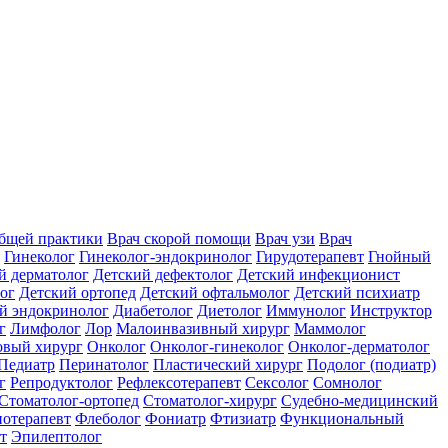
общей практики
Врач скорой помощи
Врач узи
Врач
Гинеколог
Гинеколог-эндокринолог
Гирудотерапевт
Гнойный
й дерматолог
Детский дефектолог
Детский инфекционист
ог
Детский ортопед
Детский офтальмолог
Детский психиатр
й эндокринолог
Диабетолог
Диетолог
Иммунолог
Инструктор
г
Лимфолог
Лор
Малоинвазивный хирург
Маммолог
вый хирург
Онколог
Онколог-гинеколог
Онколог-дерматолог
Педиатр
Перинатолог
Пластический хирург
Подолог (подиатр)
г
Репродуктолог
Рефлексотерапевт
Сексолог
Сомнолог
Стоматолог-ортопед
Стоматолог-хирург
Судебно-медицинский
отерапевт
Флеболог
Фониатр
Фтизиатр
Функциональный
т
Эпилептолог