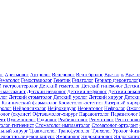
ог
Аритмолог
Артролог
Венеролог
Вертебролог
Врач лфк
Врач 
Гематолог
Гемостазиолог
Генетик
Гепатолог
Гериатр (геронтолог)
й гастроэнтеролог
Детский гематолог
Детский гинеколог
Детски
й массажист
Детский невролог
Детский нефролог
Детский онкол
олог
Детский стоматолог
Детский уролог
Детский хирург
Детски
г
Клинический фармаколог
Косметолог-эстетист
Лазерный хирур
ролог
Нейропсихолог
Нейрохирург
Неонатолог
Нефролог
Ожого
олог (окулист)
Офтальмолог-хирург
Парадонтолог
Паразитолог
евт
Пульмонолог
Радиолог
Реабилитолог
Ревматолог
Рентгеноло
олог-гигиенист
Стоматолог-имплантолог
Стоматолог-ортодонт
льный хирург
Травматолог
Трансфузиолог
Трихолог
Уролог
Физи
елюстно-лицевой хирург
Эмбриолог
Эндокринолог
Эндоскопис