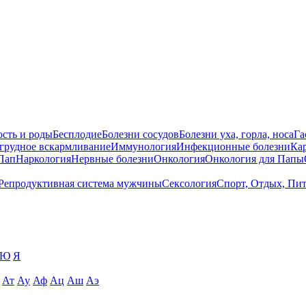
сть и роды
Бесплодие
Болезни сосудов
Болезни уха, горла, носа
Га
 грудное вскармливание
Иммунология
Инфекционные болезни
Ка
Пап
Наркология
Нервные болезни
Онкология
Онкология для Папы
Репродуктивная система мужчины
Сексология
Спорт, Отдых, Пи
Ю
Я
Ат
Ау
Аф
Ац
Аш
Аэ