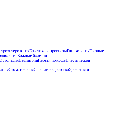
строэнтерология
Генетика и прогнозы
Гинекология
Глазные
рдиология
Кожные болезни
Ортопедия
Педиатрия
Первая помощь
Пластическая
тание
Стоматология
Счастливое детство
Урология и