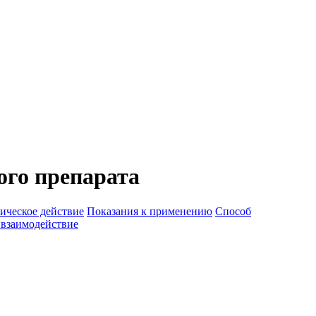
ого препарата
ическое действие
Показания к применению
Способ
 взаимодействие