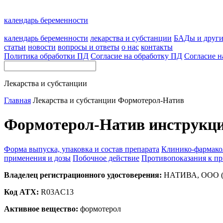
календарь беременности
календарь беременности
лекарства и субстанции
БАДы и друг
статьи
новости
вопросы и ответы
о нас
контакты
Политика обработки ПД
Согласие на обработку ПД
Согласие н
Лекарства и субстанции
Главная
Лекарства и субстанции
Формотерол-Натив
Формотерол-Натив инструкци
Форма выпуска, упаковка и состав препарата
Клинико-фармако
применения и дозы
Побочное действие
Противопоказания к п
Владелец регистрационного удостоверения:
НАТИВА, ООО (
Код ATX:
R03AC13
Активное вещество:
формотерол