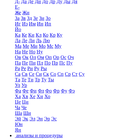
Д-
Да
Де
Ди
До
Др
Ду
Ды
Дя
Е-
Же
Жи
За
Зв
Зд
Зе
Зи
Зо
Иг
Из
Им
Ин
Ип
Йо
Ка
Ке
Ки
Кл
Ко
Кр
Ку
Ла
Ле
Ли
Ль
Лю
Ма
Ме
Ми
Мо
Мс
Му
На
Не
Но
Ну
Ов
Ок
Ол
Ом
Оп
Ор
Ос
Оч
Па
Пе
Пи
Пл
По
Пр
Пс
Пу
Ра
Ре
Ри
Ру
Ры
Са
Св
Се
Си
Ск
Со
Сп
Ср
Ст
Су
Та
Те
Ти
Тр
Ту
Ты
Ул
Ур
Фа
Фе
Фи
Фл
Фо
Фр
Фу
Фэ
Ха
Хв
Хе
Хи
Хо
Це
Ци
Ча
Че
Ша
Ши
Эй
Эк
Эл
Эн
Эр
Эс
Юн
Ян
анализы и процедуры