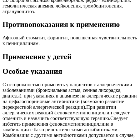
Со стороны системы кроветворения:
редко - эозинофилия,
гемолитическая анемия, лейкопения, тромбоцитопения,
агранулоцитоз.
Противопоказания к применению
Афтозный стоматит, фарингит, повышенная чувствительность
к пенициллинам.
Применение у детей
Особые указания
С осторожностью применять у пациентов с аллергическими
заболеваниями (бронхиальная астма, сенная лихорадка,
диатезы), при указаниях в анамнезе на аллергические реакции
на цефалоспориновые антибиотики (возможно развитие
перекрестной аллергической реакции).При развитии
аллергических реакций феноксиметилпенициллин следует
отменить и назначить соответствующую терапию.Следует
избегать применения феноксиметилпенициллина в
комбинации с бактериостатическими антибиотиками.
Комбинация с другими антибиотиками допускается в случае,