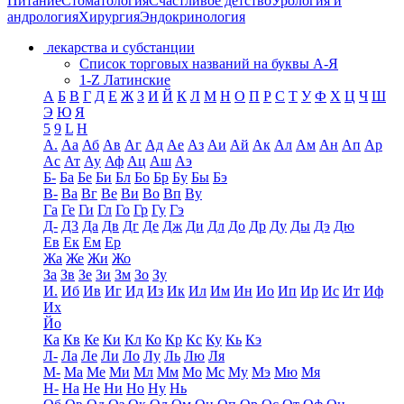
Питание
Стоматология
Счастливое детство
Урология и
андрология
Хирургия
Эндокринология
лекарства и субстанции
Список торговых названий на буквы А-Я
1-Z Латинские
А
Б
В
Г
Д
Е
Ж
З
И
Й
К
Л
М
Н
О
П
Р
С
Т
У
Ф
Х
Ц
Ч
Ш
Э
Ю
Я
5
9
L
H
А.
Аа
Аб
Ав
Аг
Ад
Ае
Аз
Аи
Ай
Ак
Ал
Ам
Ан
Ап
Ар
Ас
Ат
Ау
Аф
Ац
Аш
Аэ
Б-
Ба
Бе
Би
Бл
Бо
Бр
Бу
Бы
Бэ
В-
Ва
Вг
Ве
Ви
Во
Вп
Ву
Га
Ге
Ги
Гл
Го
Гр
Гу
Гэ
Д-
Д3
Да
Дв
Дг
Де
Дж
Ди
Дл
До
Др
Ду
Ды
Дэ
Дю
Ев
Ек
Ем
Ер
Жа
Же
Жи
Жо
За
Зв
Зе
Зи
Зм
Зо
Зу
И.
Иб
Ив
Иг
Ид
Из
Ик
Ил
Им
Ин
Ио
Ип
Ир
Ис
Ит
Иф
Их
Йо
Ка
Кв
Ке
Ки
Кл
Ко
Кр
Кс
Ку
Кь
Кэ
Л-
Ла
Ле
Ли
Ло
Лу
Ль
Лю
Ля
М-
Ма
Ме
Ми
Мл
Мм
Мо
Мс
Му
Мэ
Мю
Мя
Н-
На
Не
Ни
Но
Ну
Нь