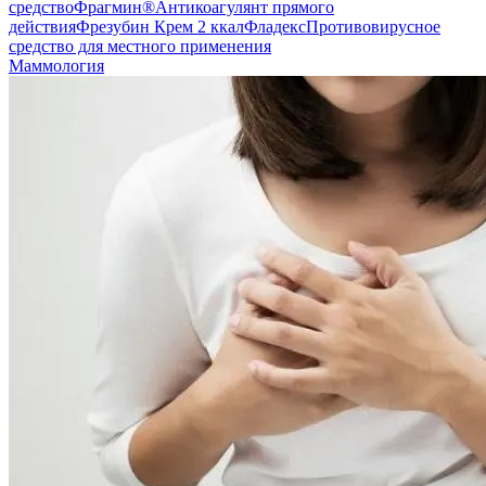
средство
Фрагмин®
Антикоагулянт прямого
действия
Фрезубин Крем 2 ккал
Фладекс
Противовирусное
средство для местного применения
Маммология