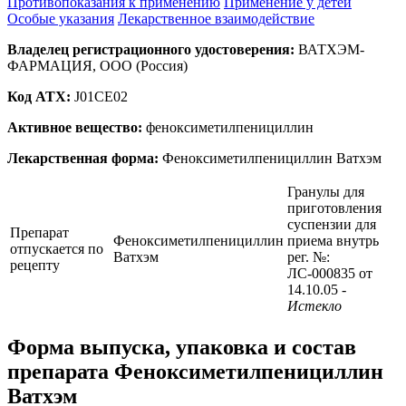
Противопоказания к применению
Применение у детей
Особые указания
Лекарственное взаимодействие
Владелец регистрационного удостоверения:
ВАТХЭМ-
ФАРМАЦИЯ, ООО (Россия)
Код ATX:
J01CE02
Активное вещество:
феноксиметилпенициллин
Лекарственная форма:
Феноксиметилпенициллин Ватхэм
Гранулы для
приготовления
суспензии для
Препарат
Феноксиметилпенициллин
приема внутрь
отпускается по
Ватхэм
рег. №:
рецепту
ЛС-000835 от
14.10.05
-
Истекло
Форма выпуска, упаковка и состав
препарата Феноксиметилпенициллин
Ватхэм