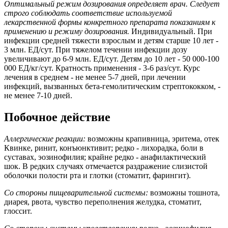
Оптимальный режим дозирования определяет врач. Следует
строго соблюдать соответствие используемой
лекарственной формы конкретного препарата показаниям к
применению и режиму дозирования.
Индивидуальный. При
инфекции средней тяжести взрослым и детям старше 10 лет -
3 млн. ЕД/сут. При тяжелом течении инфекции дозу
увеличивают до 6-9 млн. ЕД/сут. Детям до 10 лет - 50 000-100
000 ЕД/кг/сут. Кратность применения - 3-6 раз/сут. Курс
лечения в среднем - не менее 5-7 дней, при лечении
инфекций, вызванных бета-гемолитическим стрептококком, -
не менее 7-10 дней.
Побочное действие
Аллергические реакции:
возможны крапивница, эритема, отек
Квинке, ринит, конъюнктивит; редко - лихорадка, боли в
суставах, эозинофилия; крайне редко - анафилактический
шок. В редких случаях отмечается раздражение слизистой
оболочки полости рта и глотки (стоматит, фарингит).
Со стороны пищеварительной системы:
возможны тошнота,
диарея, рвота, чувство переполнения желудка, стоматит,
глоссит.