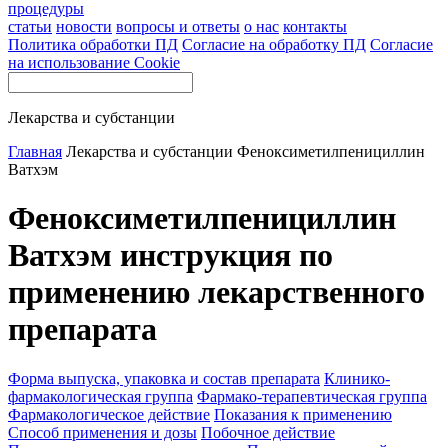
процедуры
статьи
новости
вопросы и ответы
о нас
контакты
Политика обработки ПД
Согласие на обработку ПД
Согласие
на использование Cookie
Лекарства и субстанции
Главная
Лекарства и субстанции
Феноксиметилпенициллин
Ватхэм
Феноксиметилпенициллин
Ватхэм инструкция по
применению лекарственного
препарата
Форма выпуска, упаковка и состав препарата
Клинико-
фармакологическая группа
Фармако-терапевтическая группа
Фармакологическое действие
Показания к применению
Способ применения и дозы
Побочное действие