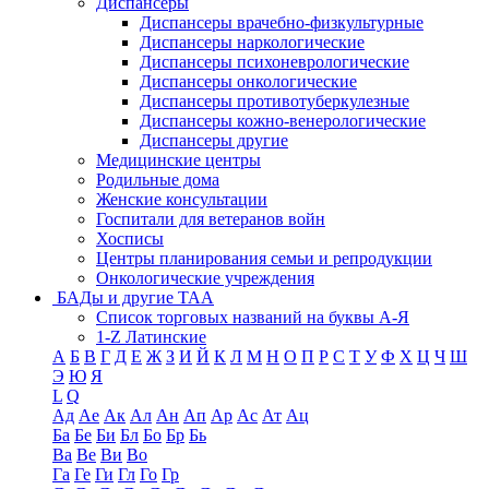
Диспансеры
Диспансеры врачебно-физкультурные
Диспансеры наркологические
Диспансеры психоневрологические
Диспансеры онкологические
Диспансеры противотуберкулезные
Диспансеры кожно-венерологические
Диспансеры другие
Медицинские центры
Родильные дома
Женские консультации
Госпитали для ветеранов войн
Хосписы
Центры планирования семьи и репродукции
Онкологические учреждения
БАДы и другие ТАА
Список торговых названий на буквы А-Я
1-Z Латинские
А
Б
В
Г
Д
Е
Ж
З
И
Й
К
Л
М
Н
О
П
Р
С
Т
У
Ф
Х
Ц
Ч
Ш
Э
Ю
Я
L
Q
Ад
Ае
Ак
Ал
Ан
Ап
Ар
Ас
Ат
Ац
Ба
Бе
Би
Бл
Бо
Бр
Бь
Ва
Ве
Ви
Во
Га
Ге
Ги
Гл
Го
Гр