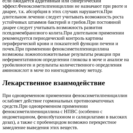
если ожидается аддитивный или синергический
эффект.Феноксиметилпенициллин не назначают при рвоте и
диарее, т.к. абсорбция в этих случаях нарушается.При
длительном лечении следует учитывать возможность роста
устойчивых штаммов бактерий и грибов.При постоянной
диарее следует учитывать возможность развития
псевдомембранозного колита.При длительном применении
рекомендуется периодический контроль картины
периферической крови и показателей функции печени и
почек.При применении феноксиметилпенициллина
возможны ложноположительные результаты реакции при
неферментативном определении глюкозы в моче и анализе на
уробилиноген и результаты количественного определения
аминокислот в моче по нингидриновому методу.
Лекарственное взаимодействие
При одновременном применении феноксиметилпенициллин
ослабляет действие гормональных противозачаточных
средств.При одновременном применении
феноксиметилпенициллина с НПВС (особенно с
индометацином, фенилбутазоном и салицилатами в высоких
дозах), а также с пробенецидом возможно перекрестное
замедление выведения этих веществ.