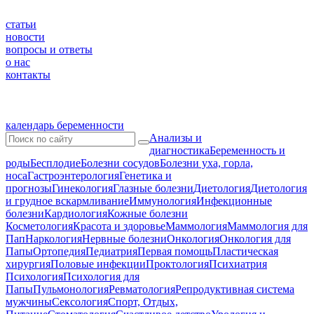
статьи
новости
вопросы и ответы
о нас
контакты
календарь беременности
Анализы и
диагностика
Беременность и
роды
Бесплодие
Болезни сосудов
Болезни уха, горла,
носа
Гастроэнтерология
Генетика и
прогнозы
Гинекология
Глазные болезни
Диетология
Диетология
и грудное вскармливание
Иммунология
Инфекционные
болезни
Кардиология
Кожные болезни
Косметология
Красота и здоровье
Маммология
Маммология для
Пап
Наркология
Нервные болезни
Онкология
Онкология для
Папы
Ортопедия
Педиатрия
Первая помощь
Пластическая
хирургия
Половые инфекции
Проктология
Психиатрия
Психология
Психология для
Папы
Пульмонология
Ревматология
Репродуктивная система
мужчины
Сексология
Спорт, Отдых,