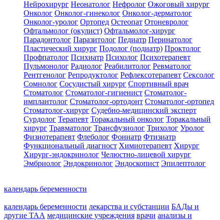
Нейрохирург
Неонатолог
Нефролог
Ожоговый хирург
Онколог
Онколог-гинеколог
Онколог-дерматолог
Онколог-уролог
Ортопед
Остеопат
Отоневролог
Офтальмолог (окулист)
Офтальмолог-хирург
Парадонтолог
Паразитолог
Педиатр
Перинатолог
Пластический хирург
Подолог (подиатр)
Проктолог
Профпатолог
Психиатр
Психолог
Психотерапевт
Пульмонолог
Радиолог
Реабилитолог
Ревматолог
Рентгенолог
Репродуктолог
Рефлексотерапевт
Сексолог
Сомнолог
Сосудистый хирург
Спортивный врач
Стоматолог
Стоматолог-гигиенист
Стоматолог-
имплантолог
Стоматолог-ортодонт
Стоматолог-ортопед
Стоматолог-хирург
Судебно-медицинский эксперт
Сурдолог
Терапевт
Торакальный онколог
Торакальный
хирург
Травматолог
Трансфузиолог
Трихолог
Уролог
Физиотерапевт
Флеболог
Фониатр
Фтизиатр
Функциональный диагност
Химиотерапевт
Хирург
Хирург-эндокринолог
Челюстно-лицевой хирург
Эмбриолог
Эндокринолог
Эндоскопист
Эпилептолог
календарь беременности
календарь беременности
лекарства и субстанции
БАДы и
другие ТАА
медицинские учреждения
врачи
анализы и