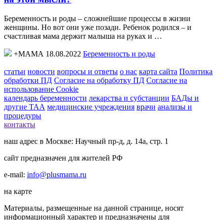
Беременность и роды – сложнейшие процессы в жизни
женщины. Но вот они уже позади. Ребенок родился – и
счастливая мама держит малыша на руках и …
+МАМА 18.08.2022
Беременность и роды
статьи
новости
вопросы и ответы
о нас
карта сайта
Политика
обработки ПД
Согласие на обработку ПД
Согласие на
использование Cookie
календарь беременности
лекарства и субстанции
БАДы и
другие ТАА
медицинские учреждения
врачи
анализы и
процедуры
контакты
наш адрес в Москве: Научный пр-д, д. 14а, стр. 1
сайт предназначен для жителей РФ
e-mail:
info@plusmama.ru
на карте
Материалы, размещенные на данной странице, носят
информационный характер и предназначены для