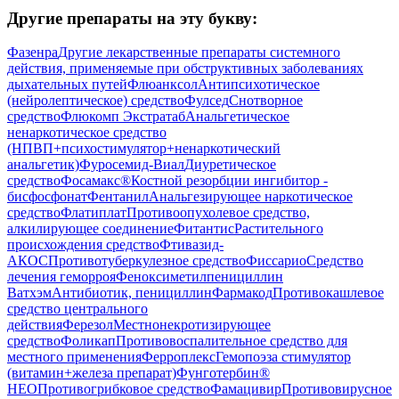
Другие препараты на эту букву:
Фазенра
Другие лекарственные препараты системного
действия, применяемые при обструктивных заболеваниях
дыхательных путей
Флюанксол
Антипсихотическое
(нейролептическое) средство
Фулсед
Снотворное
средство
Флюкомп Экстратаб
Анальгетическое
ненаркотическое средство
(НПВП+психостимулятор+ненаркотический
анальгетик)
Фуросемид-Виал
Диуретическое
средство
Фосамакс®
Костной резорбции ингибитор -
бисфосфонат
Фентанил
Анальгезирующее наркотическое
средство
Флатиплат
Противоопухолевое средство,
алкилирующее соединение
Фитантис
Растительного
происхождения средство
Фтивазид-
АКОС
Противотуберкулезное средство
Фиссарио
Средство
лечения геморроя
Феноксиметилпенициллин
Ватхэм
Антибиотик, пенициллин
Фармакод
Противокашлевое
средство центрального
действия
Ферезол
Местнонекротизирующее
средство
Фоликап
Противовоспалительное средство для
местного применения
Ферроплекс
Гемопоэза стимулятор
(витамин+железа препарат)
Фунготербин®
НЕО
Противогрибковое средство
Фамацивир
Противовирусное