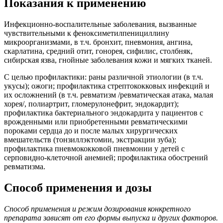
Показания к применению
Инфекционно-воспалительные заболевания, вызванные
чувствительными к феноксиметилпенициллину
микроорганизмами, в т.ч. бронхит, пневмония, ангина,
скарлатина, средний отит, гонорея, сифилис, столбняк,
сибирская язва, гнойные заболевания кожи и мягких тканей.
С целью профилактики: раны различной этиологии (в т.ч.
укусы); ожоги; профилактика стрептококковых инфекций и
их осложнений (в т.ч. ревматизм /ревматическая атака, малая
хорея/, полиартрит, гломерулонефрит, эндокардит);
профилактика бактериального эндокардита у пациентов с
врожденными или приобретенными ревматическими
пороками сердца до и после малых хирургических
вмешательств (тонзиллэктомии, экстракции зуба);
профилактика пневмококковой пневмонии у детей с
серповидно-клеточной анемией; профилактика обострений
ревматизма.
Способ применения и дозы
Способ применения и режим дозирования конкретного
препарата зависят от его формы выпуска и других факторов.