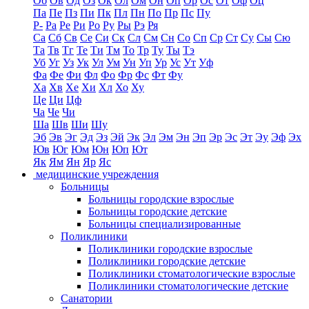
Об
Ов
Од
Оз
Ок
Ол
Ом
Он
Оп
Ор
Ос
От
Оф
Оц
Па
Пе
Пз
Пи
Пк
Пл
Пн
По
Пр
Пс
Пу
Р-
Ра
Ре
Ри
Ро
Ру
Ры
Рэ
Ря
Са
Сб
Св
Се
Си
Ск
Сл
См
Сн
Со
Сп
Ср
Ст
Су
Сы
Сю
Та
Тв
Тг
Те
Ти
Тм
То
Тр
Ту
Ты
Тэ
Уб
Уг
Уз
Ук
Ул
Ум
Ун
Уп
Ур
Ус
Ут
Уф
Фа
Фе
Фи
Фл
Фо
Фр
Фс
Фт
Фу
Ха
Хв
Хе
Хи
Хл
Хо
Ху
Це
Ци
Цф
Ча
Че
Чи
Ша
Шв
Ши
Шу
Эб
Эв
Эг
Эд
Эз
Эй
Эк
Эл
Эм
Эн
Эп
Эр
Эс
Эт
Эу
Эф
Эх
Юв
Юг
Юм
Юн
Юп
Ют
Як
Ям
Ян
Яр
Яс
медицинские учреждения
Больницы
Больницы городские взрослые
Больницы городские детские
Больницы специализированные
Поликлиники
Поликлиники городские взрослые
Поликлиники городские детские
Поликлиники стоматологические взрослые
Поликлиники стоматологические детские
Санатории