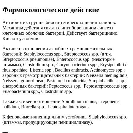
Фармакологическое действие
Антибиотик группы биосинтетических пенициллинов.
Механизм действия связан с ингибированием синтеза
клеточных оболочек бактерий. Действует бактерицидно.
Кислотоустойчив.
Активен в отношении аэробных грамположительных
бактерий: Staphylococcus spp., Streptococcus spp. (в т.ч.
Streptococcus pneumoniae), Enterococcus spp. (некоторые
штаммы), Clostridium spp., Corynebacterium spp., Erysipelothrix
rhusiopathiae, Listeria spp., Bacillus anthracis, Actinomyces spp.;
аэробных грамотрицательных бактерий: Neisseria meningitidis,
Neisseria gonorrhoeae; Pasteurella multocida, Streptobacillus spp.;
анаэробных бактерий: Peptococcus spp., Peptostreptococcus spp.,
Fusobacterium spp., Clostridium spp.
Также активен в отношении Spirullinum minus, Treponema
pallidum, Borrelia spp., Leptospira interrogans.
К феноксиметилпенициллину устойчивы Staphylococcus spp.
(штаммы, продуцирующие пенициллиназу).