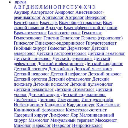
врачи
А
В
Г
Д
И
К
Л
М
Н
О
П
Р
С
Т
У
Ф
Х
Ч
Э
Акушер
Аллерголог
Андролог
Анестезиолог-
реаниматолог
Аритмолог
Артролог
Венеролог
Вертебролог
Врач лфк
Врач общей практики
Врач
скорой помощи
Врач узи
Врач эфферентной терапии
Врач-косметолог
Гастроэнтеролог
Гематолог
Гемостазиолог
Генетик
Гепатолог
Гериатр (геронтолог)
Гинеколог
Гинеколог-эндокринолог
Гирудотерапевт
Гнойный хирург
Гомеопат
Дерматолог
Детский
аллерголог
Детский гастроэнтеролог
Детский гематолог
Детский гинеколог
Детский дерматолог
Детский
дефектолог
Детский инфекционист
Детский кардиолог
Детский логопед
Детский лор
Детский массажист
Детский невролог
Детский нефролог
Детский онколог
Детский ортопед
Детский офтальмолог
Детский
психиатр
Детский психолог
Детский пульмонолог
Детский ревматолог
Детский стоматолог
Детский
уролог
Детский хирург
Детский эндокринолог
Диабетолог
Диетолог
Иммунолог
Инструктор лфк
Инфекционист
Кардиолог
Кардиохирург
Кинезиолог
Клинический фармаколог
Косметолог-эстетист
Лазерный хирург
Лимфолог
Лор
Малоинвазивный
хирург
Маммолог
Мануальный терапевт
Массажист
Миколог
Нарколог
Невролог
Нейропсихолог