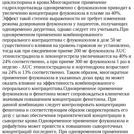
циклоспорина в крови.Многократное применение
гидрохлоротиазида одновременно с флуконазолом приводит к
увеличению концентрации флуконазола в плазме на 40%.
Эффект такой степени выраженности не требует изменения
режима дозирования флуконазола у пациентов, получающих
одновременно диуретики, однако следует это учитывать.При
одновременном применении комбинированного
перорального контрацептива с флуконазолом в дозе 50 мг
существенного влияния на уровень гормонов не установлено,
тогда как при ежедневном приеме 200 мг флуконазола AUC
этинилэстрадиола и левоноргестрела увеличиваются на 40% и
24% соответственно, а при приеме 300 мг флуконазола 1 раз в
неделю - AUC этинилэстрадиола и норэтиндрона возрастают
на 24% и 13% соответственно. Таким образом, многократное
применение флуконазола в указанных дозах вряд ли может
оказать влияние на эффективность комбинированного
перорального контрацептива.Одновременное применение
флуконазола и фенитоина может сопровождаться клинически
значимым повышением концентрации фенитоина. При
данной комбинации следует контролировать концентрацию
фенитоина и соответствующим образом скорректировать его
дозу с целью обеспечения терапевтической концентрации в
сыворотке крови.Одновременное применение флуконазола и
рифабутина может привести к повышению сывороточных
концентраций последнего. При одновременном применении