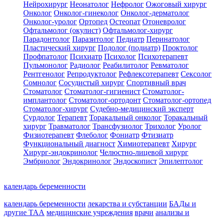
Нейрохирург
Неонатолог
Нефролог
Ожоговый хирург
Онколог
Онколог-гинеколог
Онколог-дерматолог
Онколог-уролог
Ортопед
Остеопат
Отоневролог
Офтальмолог (окулист)
Офтальмолог-хирург
Парадонтолог
Паразитолог
Педиатр
Перинатолог
Пластический хирург
Подолог (подиатр)
Проктолог
Профпатолог
Психиатр
Психолог
Психотерапевт
Пульмонолог
Радиолог
Реабилитолог
Ревматолог
Рентгенолог
Репродуктолог
Рефлексотерапевт
Сексолог
Сомнолог
Сосудистый хирург
Спортивный врач
Стоматолог
Стоматолог-гигиенист
Стоматолог-
имплантолог
Стоматолог-ортодонт
Стоматолог-ортопед
Стоматолог-хирург
Судебно-медицинский эксперт
Сурдолог
Терапевт
Торакальный онколог
Торакальный
хирург
Травматолог
Трансфузиолог
Трихолог
Уролог
Физиотерапевт
Флеболог
Фониатр
Фтизиатр
Функциональный диагност
Химиотерапевт
Хирург
Хирург-эндокринолог
Челюстно-лицевой хирург
Эмбриолог
Эндокринолог
Эндоскопист
Эпилептолог
календарь беременности
календарь беременности
лекарства и субстанции
БАДы и
другие ТАА
медицинские учреждения
врачи
анализы и