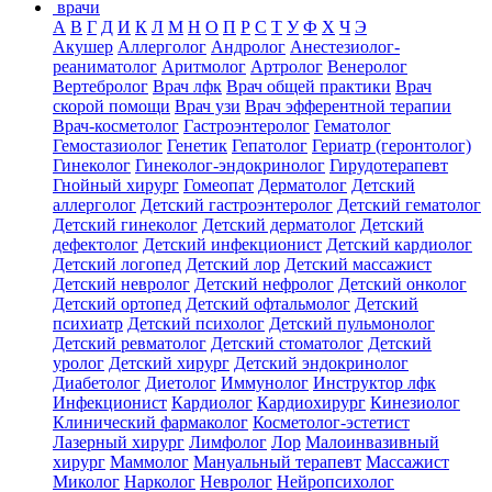
врачи
А
В
Г
Д
И
К
Л
М
Н
О
П
Р
С
Т
У
Ф
Х
Ч
Э
Акушер
Аллерголог
Андролог
Анестезиолог-
реаниматолог
Аритмолог
Артролог
Венеролог
Вертебролог
Врач лфк
Врач общей практики
Врач
скорой помощи
Врач узи
Врач эфферентной терапии
Врач-косметолог
Гастроэнтеролог
Гематолог
Гемостазиолог
Генетик
Гепатолог
Гериатр (геронтолог)
Гинеколог
Гинеколог-эндокринолог
Гирудотерапевт
Гнойный хирург
Гомеопат
Дерматолог
Детский
аллерголог
Детский гастроэнтеролог
Детский гематолог
Детский гинеколог
Детский дерматолог
Детский
дефектолог
Детский инфекционист
Детский кардиолог
Детский логопед
Детский лор
Детский массажист
Детский невролог
Детский нефролог
Детский онколог
Детский ортопед
Детский офтальмолог
Детский
психиатр
Детский психолог
Детский пульмонолог
Детский ревматолог
Детский стоматолог
Детский
уролог
Детский хирург
Детский эндокринолог
Диабетолог
Диетолог
Иммунолог
Инструктор лфк
Инфекционист
Кардиолог
Кардиохирург
Кинезиолог
Клинический фармаколог
Косметолог-эстетист
Лазерный хирург
Лимфолог
Лор
Малоинвазивный
хирург
Маммолог
Мануальный терапевт
Массажист
Миколог
Нарколог
Невролог
Нейропсихолог