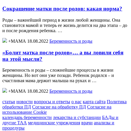
Сокращение матки после родов: какая норма?
Роды – важнейший период в жизни любой женщины. Она
становится мамой и теперь ее жизнь делится на два этапа – до
и после рождения ребенка. …
+МАМА 18.08.2022
Беременность и роды
«Болит матка после родов»… а вы ловили себя
на этой мысли?
Беременность и роды – сложнейшие процессы в жизни
женщины. Но вот они уже позади. Ребенок родился – и
счастливая мама держит малыша на руках и …
+МАМА 18.08.2022
Беременность и роды
статьи
новости
вопросы и ответы
о нас
карта сайта
Политика
обработки ПД
Согласие на обработку ПД
Согласие на
использование Cookie
календарь беременности
лекарства и субстанции
БАДы и
другие ТАА
медицинские учреждения
врачи
анализы и
процедуры