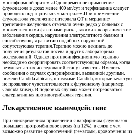
многоформной эритемы.Одновременное применение
флуконазола в дозах менее 400 мг/сут и терфенадина следует
проводить под тщательным контролем.При применении
флуконазола увеличение интервала QT и мерцание/
трепетание желудочков отмечали очень редко у больных с
множественными факторами риска, такими как органические
заболевания сердца, нарушения электролитного баланса и
способствующая развитию подобных нарушений
сопутствующая терапия.Терапию можно начинать до
получения результатов посева и других лабораторных
исследований. Однако противоинфекционную терапию
необходимо скорригировать соответствующим образом, когда
результаты этих исследований станут известны.Имелись
сообщения о случаях суперинфекции, вызванной другими,
нежели Candida albicans, штаммами Candida, которые зачастую
не проявляют чувствительности к флуконазолу (например,
Candida krusei). В подобных случаях может потребоваться
альтернативная противогрибковая терапия.
Лекарственное взаимодействие
При одновременном применении с варфарином флуконазол
повышает протромбиновое время (на 12%), в связи с чем
возможно развитие кровотечений (гематомы, кровотечения из