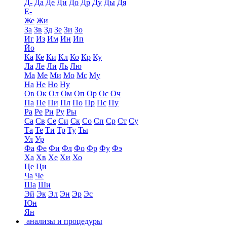
Д-
Да
Де
Ди
До
Др
Ду
Ды
Дя
Е-
Же
Жи
За
Зв
Зд
Зе
Зи
Зо
Иг
Из
Им
Ин
Ип
Йо
Ка
Ке
Ки
Кл
Ко
Кр
Ку
Ла
Ле
Ли
Ль
Лю
Ма
Ме
Ми
Мо
Мс
Му
На
Не
Но
Ну
Ов
Ок
Ол
Ом
Оп
Ор
Ос
Оч
Па
Пе
Пи
Пл
По
Пр
Пс
Пу
Ра
Ре
Ри
Ру
Ры
Са
Св
Се
Си
Ск
Со
Сп
Ср
Ст
Су
Та
Те
Ти
Тр
Ту
Ты
Ул
Ур
Фа
Фе
Фи
Фл
Фо
Фр
Фу
Фэ
Ха
Хв
Хе
Хи
Хо
Це
Ци
Ча
Че
Ша
Ши
Эй
Эк
Эл
Эн
Эр
Эс
Юн
Ян
анализы и процедуры