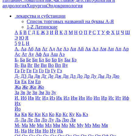
Питание
Стоматология
Счастливое детство
Урология и
андрология
Хирургия
Эндокринология
лекарства и субстанции
Список торговых названий на буквы А-Я
1-Z Латинские
А
Б
В
Г
Д
Е
Ж
З
И
Й
К
Л
М
Н
О
П
Р
С
Т
У
Ф
Х
Ц
Ч
Ш
Э
Ю
Я
5
9
L
H
А.
Аа
Аб
Ав
Аг
Ад
Ае
Аз
Аи
Ай
Ак
Ал
Ам
Ан
Ап
Ар
Ас
Ат
Ау
Аф
Ац
Аш
Аэ
Б-
Ба
Бе
Би
Бл
Бо
Бр
Бу
Бы
Бэ
В-
Ва
Вг
Ве
Ви
Во
Вп
Ву
Га
Ге
Ги
Гл
Го
Гр
Гу
Гэ
Д-
Д3
Да
Дв
Дг
Де
Дж
Ди
Дл
До
Др
Ду
Ды
Дэ
Дю
Ев
Ек
Ем
Ер
Жа
Же
Жи
Жо
За
Зв
Зе
Зи
Зм
Зо
Зу
И.
Иб
Ив
Иг
Ид
Из
Ик
Ил
Им
Ин
Ио
Ип
Ир
Ис
Ит
Иф
Их
Йо
Ка
Кв
Ке
Ки
Кл
Ко
Кр
Кс
Ку
Кь
Кэ
Л-
Ла
Ле
Ли
Ло
Лу
Ль
Лю
Ля
М-
Ма
Ме
Ми
Мл
Мм
Мо
Мс
Му
Мэ
Мю
Мя
Н-
На
Не
Ни
Но
Ну
Нь