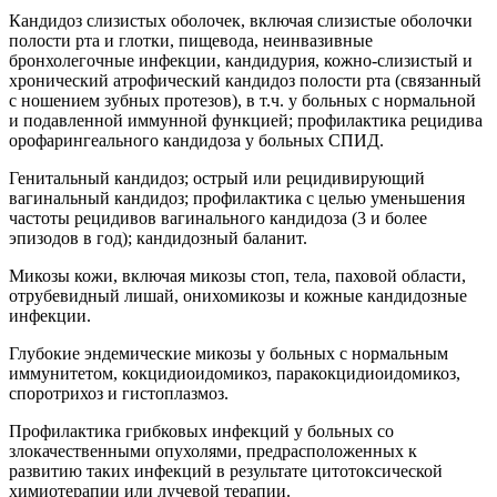
Кандидоз слизистых оболочек, включая слизистые оболочки
полости рта и глотки, пищевода, неинвазивные
бронхолегочные инфекции, кандидурия, кожно-слизистый и
хронический атрофический кандидоз полости рта (связанный
с ношением зубных протезов), в т.ч. у больных с нормальной
и подавленной иммунной функцией; профилактика рецидива
орофарингеального кандидоза у больных СПИД.
Генитальный кандидоз; острый или рецидивирующий
вагинальный кандидоз; профилактика с целью уменьшения
частоты рецидивов вагинального кандидоза (3 и более
эпизодов в год); кандидозный баланит.
Микозы кожи, включая микозы стоп, тела, паховой области,
отрубевидный лишай, онихомикозы и кожные кандидозные
инфекции.
Глубокие эндемические микозы у больных с нормальным
иммунитетом, кокцидиоидомикоз, паракокцидиоидомикоз,
споротрихоз и гистоплазмоз.
Профилактика грибковых инфекций у больных со
злокачественными опухолями, предрасположенных к
развитию таких инфекций в результате цитотоксической
химиотерапии или лучевой терапии.