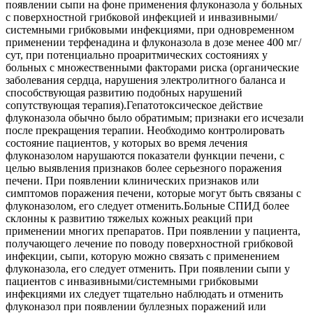
появлении сыпи на фоне применения флуконазола у больных
с поверхностной грибковой инфекцией и инвазивными/
системными грибковыми инфекциями, при одновременном
применении терфенадина и флуконазола в дозе менее 400 мг/
сут, при потенциально проаритмических состояниях у
больных с множественными факторами риска (органические
заболевания сердца, нарушения электролитного баланса и
способствующая развитию подобных нарушений
сопутствующая терапия).Гепатотоксическое действие
флуконазола обычно было обратимым; признаки его исчезали
после прекращения терапии. Необходимо контролировать
состояние пациентов, у которых во время лечения
флуконазолом нарушаются показатели функции печени, с
целью выявления признаков более серьезного поражения
печени. При появлении клинических признаков или
симптомов поражения печени, которые могут быть связаны с
флуконазолом, его следует отменить.Больные СПИД более
склонны к развитию тяжелых кожных реакций при
применении многих препаратов. При появлении у пациента,
получающего лечение по поводу поверхностной грибковой
инфекции, сыпи, которую можно связать с применением
флуконазола, его следует отменить. При появлении сыпи у
пациентов с инвазивными/системными грибковыми
инфекциями их следует тщательно наблюдать и отменить
флуконазол при появлении буллезных поражений или