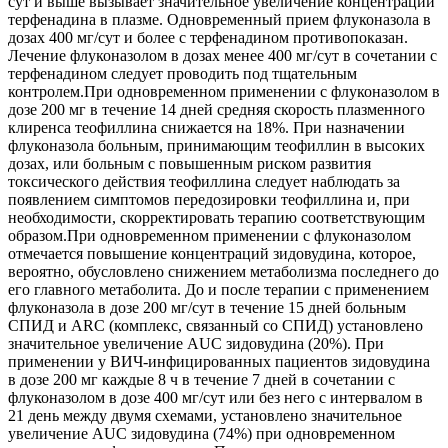
сут и выше вызывает значительное увеличение концентрации
терфенадина в плазме. Одновременный прием флуконазола в
дозах 400 мг/сут и более с терфенадином противопоказан.
Лечение флуконазолом в дозах менее 400 мг/сут в сочетании с
терфенадином следует проводить под тщательным
контролем.При одновременном применении с флуконазолом в
дозе 200 мг в течение 14 дней средняя скорость плазменного
клиренса теофиллина снижается на 18%. При назначении
флуконазола больным, принимающим теофиллин в высоких
дозах, или больным с повышенным риском развития
токсического действия теофиллина следует наблюдать за
появлением симптомов передозировки теофиллина и, при
необходимости, скорректировать терапию соответствующим
образом.При одновременном применении с флуконазолом
отмечается повышение концентраций зидовудина, которое,
вероятно, обусловлено снижением метаболизма последнего до
его главного метаболита. До и после терапии с применением
флуконазола в дозе 200 мг/сут в течение 15 дней больным
СПИД и ARC (комплекс, связанный со СПИД) установлено
значительное увеличение AUC зидовудина (20%). При
применении у ВИЧ-инфицированных пациентов зидовудина
в дозе 200 мг каждые 8 ч в течение 7 дней в сочетании с
флуконазолом в дозе 400 мг/сут или без него с интервалом в
21 день между двумя схемами, установлено значительное
увеличение AUC зидовудина (74%) при одновременном