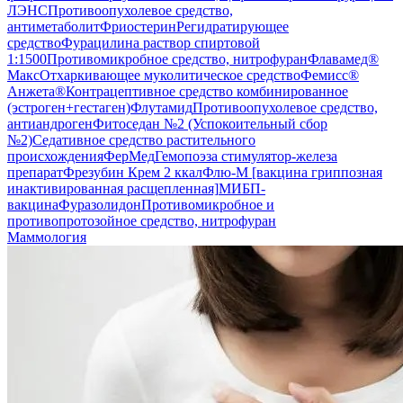
ЛЭНС
Противоопухолевое средство,
антиметаболит
Фриостерин
Регидратирующее
средство
Фурацилина раствор спиртовой
1:1500
Противомикробное средство, нитрофуран
Флавамед®
Макс
Отхаркивающее муколитическое средство
Фемисс®
Анжета®
Контрацептивное средство комбинированное
(эстроген+гестаген)
Флутамид
Противоопухолевое средство,
антиандроген
Фитоседан №2 (Успокоительный сбор
№2)
Седативное средство растительного
происхождения
ФерМед
Гемопоэза стимулятор-железа
препарат
Фрезубин Крем 2 ккал
Флю-М [вакцина гриппозная
инактивированная расщепленная]
МИБП-
вакцина
Фуразолидон
Противомикробное и
противопротозойное средство, нитрофуран
Маммология