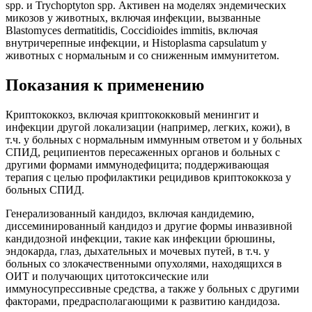
spp. и Trychoptyton spp. Активен на моделях эндемических
микозов у животных, включая инфекции, вызванные
Blastomyces dermatitidis, Coccidioides immitis, включая
внутричерепные инфекции, и Histoplasma capsulatum у
животных с нормальным и со сниженным иммунитетом.
Показания к применению
Криптококкоз, включая криптококковый менингит и
инфекции другой локализации (например, легких, кожи), в
т.ч. у больных с нормальным иммунным ответом и у больных
СПИД, реципиентов пересаженных органов и больных с
другими формами иммунодефицита; поддерживающая
терапия с целью профилактики рецидивов криптококкоза у
больных СПИД.
Генерализованный кандидоз, включая кандидемию,
диссеминированный кандидоз и другие формы инвазивной
кандидозной инфекции, такие как инфекции брюшины,
эндокарда, глаз, дыхательных и мочевых путей, в т.ч. у
больных со злокачественными опухолями, находящихся в
ОИТ и получающих цитотоксические или
иммуносупрессивные средства, а также у больных с другими
факторами, предрасполагающими к развитию кандидоза.