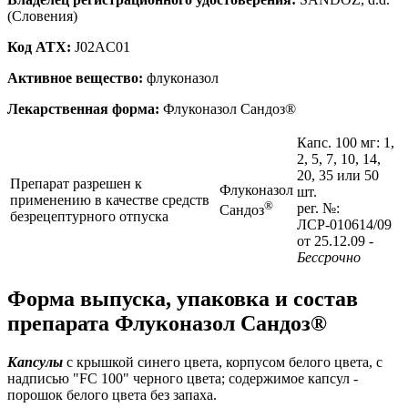
(Словения)
Код ATX:
J02AC01
Активное вещество:
флуконазол
Лекарственная форма:
Флуконазол Сандоз®
Капс. 100 мг: 1,
2, 5, 7, 10, 14,
20, 35 или 50
Препарат разрешен к
Флуконазол
шт.
применению в качестве средств
®
рег. №:
Сандоз
безрецептурного отпуска
ЛСР-010614/09
от 25.12.09
-
Бессрочно
Форма выпуска, упаковка и состав
препарата Флуконазол Сандоз®
Капсулы
с крышкой синего цвета, корпусом белого цвета, с
надписью "FC 100" черного цвета; содержимое капсул -
порошок белого цвета без запаха.