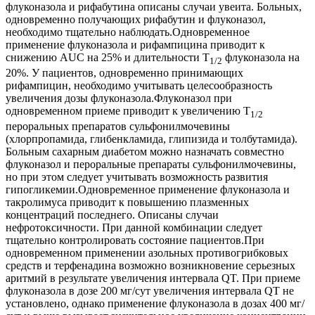
флуконазола и рифабутина описаны случаи увеита. Больных,
одновременно получающих рифабутин и флуконазол,
необходимо тщательно наблюдать.Одновременное
применение флуконазола и рифампицина приводит к
снижению AUC на 25% и длительности T
флуконазола на
1/2
20%. У пациентов, одновременно принимающих
рифампицин, необходимо учитывать целесообразность
увеличения дозы флуконазола.Флуконазол при
одновременном приеме приводит к увеличению T
1/2
пероральных препаратов сульфонилмочевины
(хлорпропамида, глибенкламида, глипизида и толбутамида).
Больным сахарным диабетом можно назначать совместно
флуконазол и пероральные препараты сульфонилмочевины,
но при этом следует учитывать возможность развития
гипогликемии.Одновременное применение флуконазола и
такролимуса приводит к повышению плазменных
концентраций последнего. Описаны случаи
нефротоксичности. При данной комбинации следует
тщательно контролировать состояние пациентов.При
одновременном применении азольных противогрибковых
средств и терфенадина возможно возникновение серьезных
аритмий в результате увеличения интервала QT. При приеме
флуконазола в дозе 200 мг/сут увеличения интервала QT не
установлено, однако применение флуконазола в дозах 400 мг/