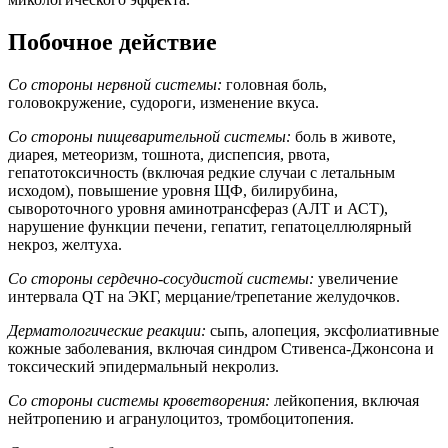
Побочное действие
Со стороны нервной системы:
головная боль,
головокружение, судороги, изменение вкуса.
Со стороны пищеварительной системы:
боль в животе,
диарея, метеоризм, тошнота, диспепсия, рвота,
гепатотоксичность (включая редкие случаи с летальным
исходом), повышение уровня ЩФ, билирубина,
сывороточного уровня аминотрансфераз (АЛТ и АСТ),
нарушение функции печени, гепатит, гепатоцеллюлярный
некроз, желтуха.
Со стороны сердечно-сосудистой системы:
увеличение
интервала QT на ЭКГ, мерцание/трепетание желудочков.
Дерматологические реакции:
сыпь, алопеция, эксфолиативные
кожные заболевания, включая синдром Стивенса-Джонсона и
токсический эпидермальный некролиз.
Со стороны системы кроветворения:
лейкопения, включая
нейтропению и агранулоцитоз, тромбоцитопения.