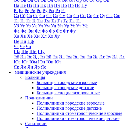
Об
Ов
Од
Оз
Ок
Ол
Ом
Он
Оп
Ор
Ос
От
Оф
Оц
Па
Пе
Пз
Пи
Пк
Пл
Пн
По
Пр
Пс
Пу
Р-
Ра
Ре
Ри
Ро
Ру
Ры
Рэ
Ря
Са
Сб
Св
Се
Си
Ск
Сл
См
Сн
Со
Сп
Ср
Ст
Су
Сы
Сю
Та
Тв
Тг
Те
Ти
Тм
То
Тр
Ту
Ты
Тэ
Уб
Уг
Уз
Ук
Ул
Ум
Ун
Уп
Ур
Ус
Ут
Уф
Фа
Фе
Фи
Фл
Фо
Фр
Фс
Фт
Фу
Ха
Хв
Хе
Хи
Хл
Хо
Ху
Це
Ци
Цф
Ча
Че
Чи
Ша
Шв
Ши
Шу
Эб
Эв
Эг
Эд
Эз
Эй
Эк
Эл
Эм
Эн
Эп
Эр
Эс
Эт
Эу
Эф
Эх
Юв
Юг
Юм
Юн
Юп
Ют
Як
Ям
Ян
Яр
Яс
медицинские учреждения
Больницы
Больницы городские взрослые
Больницы городские детские
Больницы специализированные
Поликлиники
Поликлиники городские взрослые
Поликлиники городские детские
Поликлиники стоматологические взрослые
Поликлиники стоматологические детские
Санатории