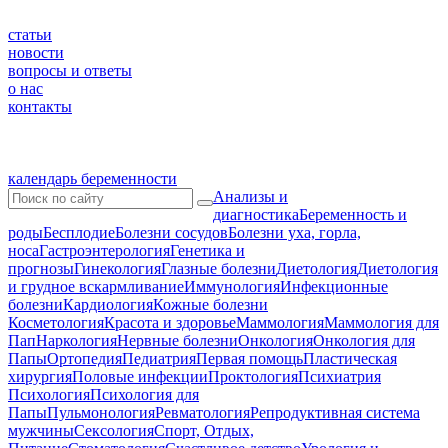
статьи
новости
вопросы и ответы
о нас
контакты
календарь беременности
Анализы и
диагностика
Беременность и
роды
Бесплодие
Болезни сосудов
Болезни уха, горла,
носа
Гастроэнтерология
Генетика и
прогнозы
Гинекология
Глазные болезни
Диетология
Диетология
и грудное вскармливание
Иммунология
Инфекционные
болезни
Кардиология
Кожные болезни
Косметология
Красота и здоровье
Маммология
Маммология для
Пап
Наркология
Нервные болезни
Онкология
Онкология для
Папы
Ортопедия
Педиатрия
Первая помощь
Пластическая
хирургия
Половые инфекции
Проктология
Психиатрия
Психология
Психология для
Папы
Пульмонология
Ревматология
Репродуктивная система
мужчины
Сексология
Спорт, Отдых,