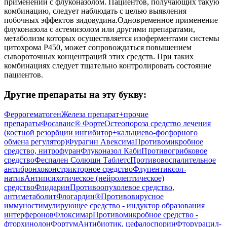
применении с флуконазолом. Пациентов, получающих такую
комбинацию, следует наблюдать с целью выявления
побочных эффектов зидовудина.Одновременное применение
флуконазола с астемизолом или другими препаратами,
метаболизм которых осуществляется изоферментами системы
цитохрома Р450, может сопровождаться повышением
сывороточных концентраций этих средств. При таких
комбинациях следует тщательно контролировать состояние
пациентов.
Другие препараты на эту букву:
Феррогематоген
Железа препарат+прочие
препараты
Фосаванс® Форте
Остеопороза средство лечения
(костной резорбции ингибитор+кальциево-фосфорного
обмена регулятор)
Фурагин Авексима
Противомикробное
средство, нитрофуран
Флуконазол Каби
Противогрибковое
средство
Феспален Солюшн Таблетс
Противовоспалительное
антибронхоконстрикторное средство
Флупентиксол-
натив
Антипсихотическое (нейролептическое)
средство
Флидарин
Противоопухолевое средство,
антиметаболит
Флогардин®
Противовирусное
иммуностимулирующее средство - индуктор образования
интерферонов
Флоксимар
Противомикробное средство -
фторхинолон
Фортум
Антибиотик, цефалоспорин
Фторурацил-