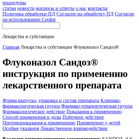
процедуры
статьи
новости
вопросы и ответы
о нас
контакты
Политика обработки ПД
Согласие на обработку ПД
Согласие
на использование Cookie
Лекарства и субстанции
Главная
Лекарства и субстанции
Флуконазол Сандоз®
Флуконазол Сандоз®
инструкция по применению
лекарственного препарата
Форма выпуска, упаковка и состав препарата
Клинико-
фармакологическая группа
Фармако-терапевтическая группа
Фармакологическое действие
Показания к применению
Способ применения и дозы
Побочное действие
Противопоказания к применению
Применение у детей
Особые указания
Лекарственное взаимодействие
Владелец регистрационного удостоверения:
SANDOZ, d.d.