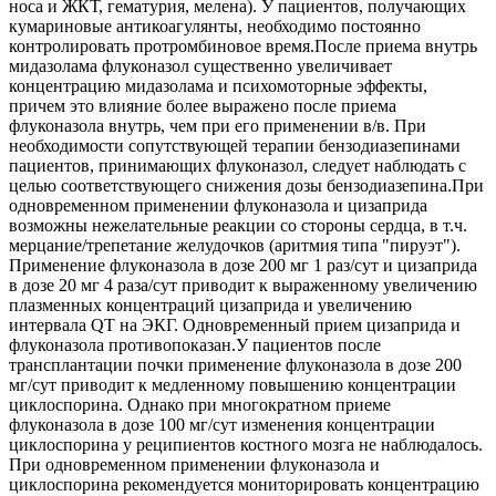
носа и ЖКТ, гематурия, мелена). У пациентов, получающих
кумариновые антикоагулянты, необходимо постоянно
контролировать протромбиновое время.После приема внутрь
мидазолама флуконазол существенно увеличивает
концентрацию мидазолама и психомоторные эффекты,
причем это влияние более выражено после приема
флуконазола внутрь, чем при его применении в/в. При
необходимости сопутствующей терапии бензодиазепинами
пациентов, принимающих флуконазол, следует наблюдать с
целью соответствующего снижения дозы бензодиазепина.При
одновременном применении флуконазола и цизаприда
возможны нежелательные реакции со стороны сердца, в т.ч.
мерцание/трепетание желудочков (аритмия типа "пируэт").
Применение флуконазола в дозе 200 мг 1 раз/сут и цизаприда
в дозе 20 мг 4 раза/сут приводит к выраженному увеличению
плазменных концентраций цизаприда и увеличению
интервала QT на ЭКГ. Одновременный прием цизаприда и
флуконазола противопоказан.У пациентов после
трансплантации почки применение флуконазола в дозе 200
мг/сут приводит к медленному повышению концентрации
циклоспорина. Однако при многократном приеме
флуконазола в дозе 100 мг/сут изменения концентрации
циклоспорина у реципиентов костного мозга не наблюдалось.
При одновременном применении флуконазола и
циклоспорина рекомендуется мониторировать концентрацию