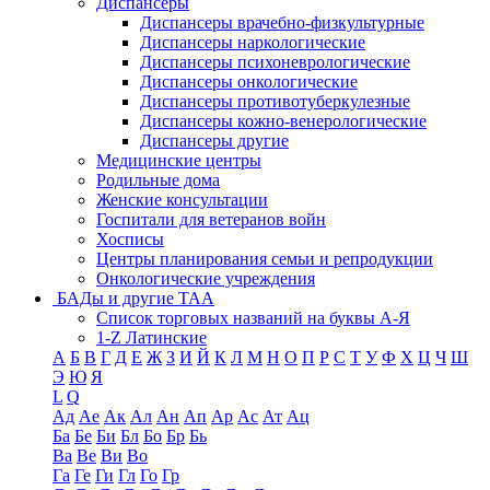
Диспансеры
Диспансеры врачебно-физкультурные
Диспансеры наркологические
Диспансеры психоневрологические
Диспансеры онкологические
Диспансеры противотуберкулезные
Диспансеры кожно-венерологические
Диспансеры другие
Медицинские центры
Родильные дома
Женские консультации
Госпитали для ветеранов войн
Хосписы
Центры планирования семьи и репродукции
Онкологические учреждения
БАДы и другие ТАА
Список торговых названий на буквы А-Я
1-Z Латинские
А
Б
В
Г
Д
Е
Ж
З
И
Й
К
Л
М
Н
О
П
Р
С
Т
У
Ф
Х
Ц
Ч
Ш
Э
Ю
Я
L
Q
Ад
Ае
Ак
Ал
Ан
Ап
Ар
Ас
Ат
Ац
Ба
Бе
Би
Бл
Бо
Бр
Бь
Ва
Ве
Ви
Во
Га
Ге
Ги
Гл
Го
Гр