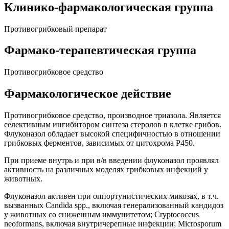
Клинико-фармакологическая группа
Противогрибковый препарат
Фармако-терапевтическая группа
Противогрибковое средство
Фармакологическое действие
Противогрибковое средство, производное триазола. Является
селективным ингибитором синтеза стеролов в клетке грибов.
Флуконазол обладает высокой специфичностью в отношении
грибковых ферментов, зависимых от цитохрома P450.
При приеме внутрь и при в/в введении флуконазол проявлял
активность на различных моделях грибковых инфекций у
животных.
Флуконазол активен при оппортунистических микозах, в т.ч.
вызванных Candida spp., включая генерализованный кандидоз
у животных со сниженным иммунитетом; Cryptococcus
neoformans, включая внутричерепные инфекции; Microsporum