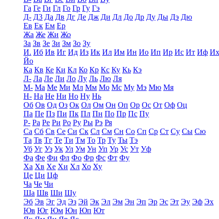
Га
Ге
Ги
Гл
Го
Гр
Гу
Гэ
Д-
Д3
Да
Дв
Дг
Де
Дж
Ди
Дл
До
Др
Ду
Ды
Дэ
Дю
Ев
Ек
Ем
Ер
Жа
Же
Жи
Жо
За
Зв
Зе
Зи
Зм
Зо
Зу
И.
Иб
Ив
Иг
Ид
Из
Ик
Ил
Им
Ин
Ио
Ип
Ир
Ис
Ит
Иф
И
Йо
Ка
Кв
Ке
Ки
Кл
Ко
Кр
Кс
Ку
Кь
Кэ
Л-
Ла
Ле
Ли
Ло
Лу
Ль
Лю
Ля
М-
Ма
Ме
Ми
Мл
Мм
Мо
Мс
Му
Мэ
Мю
Мя
Н-
На
Не
Ни
Но
Ну
Нь
Об
Ов
Од
Оз
Ок
Ол
Ом
Он
Оп
Ор
Ос
От
Оф
Оц
Па
Пе
Пз
Пи
Пк
Пл
Пн
По
Пр
Пс
Пу
Р-
Ра
Ре
Ри
Ро
Ру
Ры
Рэ
Ря
Са
Сб
Св
Се
Си
Ск
Сл
См
Сн
Со
Сп
Ср
Ст
Су
Сы
Сю
Та
Тв
Тг
Те
Ти
Тм
То
Тр
Ту
Ты
Тэ
Уб
Уг
Уз
Ук
Ул
Ум
Ун
Уп
Ур
Ус
Ут
Уф
Фа
Фе
Фи
Фл
Фо
Фр
Фс
Фт
Фу
Ха
Хв
Хе
Хи
Хл
Хо
Ху
Це
Ци
Цф
Ча
Че
Чи
Ша
Шв
Ши
Шу
Эб
Эв
Эг
Эд
Эз
Эй
Эк
Эл
Эм
Эн
Эп
Эр
Эс
Эт
Эу
Эф
Эх
Юв
Юг
Юм
Юн
Юп
Ют