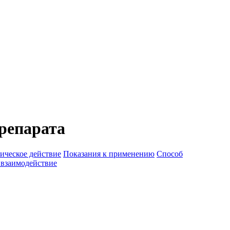
репарата
ическое действие
Показания к применению
Способ
 взаимодействие