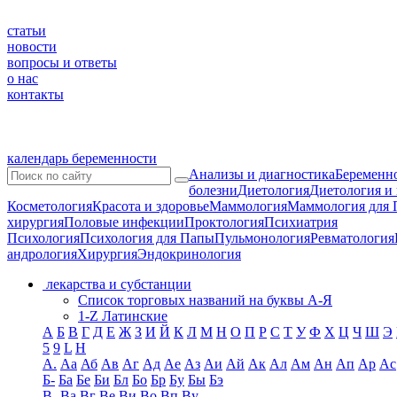
статьи
новости
вопросы и ответы
о нас
контакты
календарь беременности
Анализы и диагностика
Беременно
болезни
Диетология
Диетология и
Косметология
Красота и здоровье
Маммология
Маммология для 
хирургия
Половые инфекции
Проктология
Психиатрия
Психология
Психология для Папы
Пульмонология
Ревматология
андрология
Хирургия
Эндокринология
лекарства и субстанции
Список торговых названий на буквы А-Я
1-Z Латинские
А
Б
В
Г
Д
Е
Ж
З
И
Й
К
Л
М
Н
О
П
Р
С
Т
У
Ф
Х
Ц
Ч
Ш
Э
5
9
L
H
А.
Аа
Аб
Ав
Аг
Ад
Ае
Аз
Аи
Ай
Ак
Ал
Ам
Ан
Ап
Ар
Ас
Б-
Ба
Бе
Би
Бл
Бо
Бр
Бу
Бы
Бэ
В-
Ва
Вг
Ве
Ви
Во
Вп
Ву