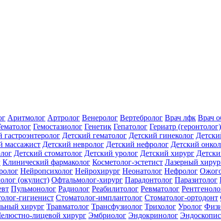
ог
Аритмолог
Артролог
Венеролог
Вертебролог
Врач лфк
Врач 
Гематолог
Гемостазиолог
Генетик
Гепатолог
Гериатр (геронтолог)
й гастроэнтеролог
Детский гематолог
Детский гинеколог
Детски
й массажист
Детский невролог
Детский нефролог
Детский онкол
олог
Детский стоматолог
Детский уролог
Детский хирург
Детски
г
Клинический фармаколог
Косметолог-эстетист
Лазерный хирур
ролог
Нейропсихолог
Нейрохирург
Неонатолог
Нефролог
Ожого
олог (окулист)
Офтальмолог-хирург
Парадонтолог
Паразитолог
евт
Пульмонолог
Радиолог
Реабилитолог
Ревматолог
Рентгеноло
олог-гигиенист
Стоматолог-имплантолог
Стоматолог-ортодонт
льный хирург
Травматолог
Трансфузиолог
Трихолог
Уролог
Физи
елюстно-лицевой хирург
Эмбриолог
Эндокринолог
Эндоскопис