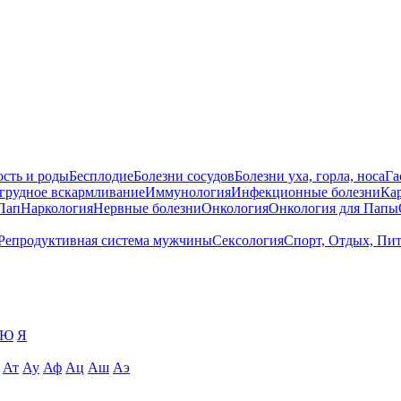
сть и роды
Бесплодие
Болезни сосудов
Болезни уха, горла, носа
Га
 грудное вскармливание
Иммунология
Инфекционные болезни
Ка
Пап
Наркология
Нервные болезни
Онкология
Онкология для Папы
Репродуктивная система мужчины
Сексология
Спорт, Отдых, Пи
Ю
Я
Ат
Ау
Аф
Ац
Аш
Аэ