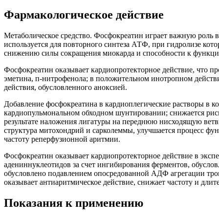
Фармакологическое действие
Метаболическое средство. Фосфокреатин играет важную роль в
используется для повторного синтеза АТФ, при гидролизе кот
снижению силы сокращения миокарда и способности к функци
Фосфокреатин оказывает кардиопротекторное действие, что пр
эметина, п-нитрофенола; в положительном инотропном действ
действия, обусловленного аноксией.
Добавление фосфокреатина в кардиоплегические растворы в к
кардиопульмональном обходном шунтировании; снижается рис
результате наложения лигатуры на переднюю нисходящую ветвь
структура митохондрий и сарколеммы, улучшается процесс фун
частоту реперфузионной аритмии.
Фосфокреатин оказывает кардиопротекторное действие в эксп
адениннуклеотидов за счет ингибирования ферментов, обусло
обусловлено подавлением опосредованной АДФ агрегации тром
оказывает антиаритмическое действие, снижает частоту и дли
Показания к применению