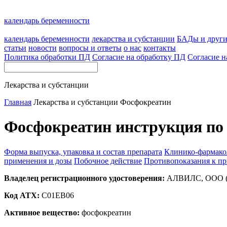
календарь беременности
календарь беременности
лекарства и субстанции
БАДы и друг
статьи
новости
вопросы и ответы
о нас
контакты
Политика обработки ПД
Согласие на обработку ПД
Согласие н
Лекарства и субстанции
Главная
Лекарства и субстанции
Фосфокреатин
Фосфокреатин инструкция по
Форма выпуска, упаковка и состав препарата
Клинико-фармако
применения и дозы
Побочное действие
Противопоказания к п
Владелец регистрационного удостоверения:
АЛВИЛС, ООО (
Код ATX:
C01EB06
Активное вещество:
фосфокреатин