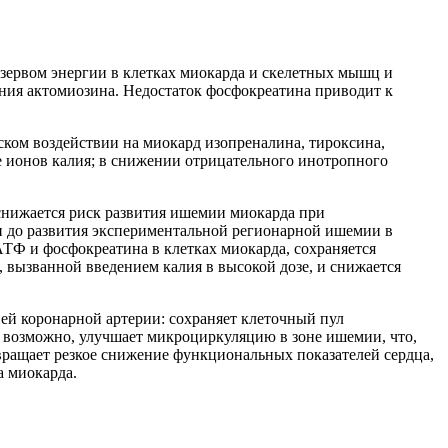
зервом энергии в клетках миокарда и скелетных мышц и
ения актомиозина. Недостаток фосфокреатина приводит к
ском воздействии на миокард изопреналина, тироксина,
е ионов калия; в снижении отрицательного инотропного
снижается риск развития ишемии миокарда при
 до развития экспериментальной регионарной ишемии в
АТФ и фосфокреатина в клетках миокарда, сохраняется
 вызванной введением калия в высокой дозе, и снижается
ей коронарной артерии: сохраняет клеточный пул
 возможно, улучшает микроциркуляцию в зоне ишемии, что,
ращает резкое снижение функциональных показателей сердца,
а миокарда.