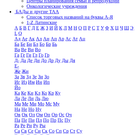
Центры планирования семьи и репродукции
Онкологические учреждения
БАДы и другие ТАА
Список торговых названий на буквы А-Я
1-Z Латинские
А
Б
В
Г
Д
Е
Ж
З
И
Й
К
Л
М
Н
О
П
Р
С
Т
У
Ф
Х
Ц
Ч
Ш
Э
L
Q
Ад
Ае
Ак
Ал
Ан
Ап
Ар
Ас
Ат
Ац
Ба
Бе
Би
Бл
Бо
Бр
Бь
Ва
Ве
Ви
Во
Га
Ге
Ги
Гл
Го
Гр
Д-
Да
Де
Ди
До
Др
Ду
Ды
Дя
Е-
Же
Жи
За
Зв
Зд
Зе
Зи
Зо
Иг
Из
Им
Ин
Ип
Йо
Ка
Ке
Ки
Кл
Ко
Кр
Ку
Ла
Ле
Ли
Ль
Лю
Ма
Ме
Ми
Мо
Мс
Му
На
Не
Но
Ну
Ов
Ок
Ол
Ом
Оп
Ор
Ос
Оч
Па
Пе
Пи
Пл
По
Пр
Пс
Пу
Ра
Ре
Ри
Ру
Ры
Са
Св
Се
Си
Ск
Со
Сп
Ср
Ст
Су