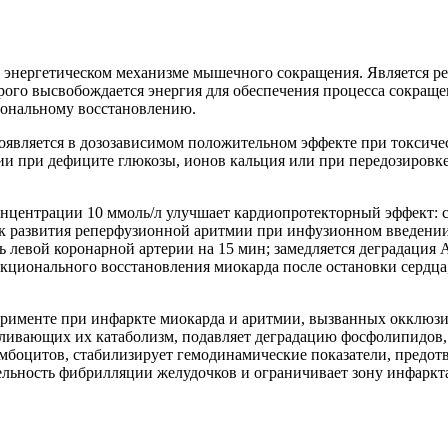
 энергетическом механизме мышечного сокращения. Является ре
орого высвобождается энергия для обеспечения процесса сокращ
ональному восстановлению.
оявляется в дозозависимом положительном эффекте при токсиче
ии при дефиците глюкозы, ионов кальция или при передозировк
онцентрации 10 ммоль/л улучшает кардиопротекторный эффект: 
к развития реперфузионной аритмии при инфузионном введении
 левой коронарной артерии на 15 мин; замедляется деградация 
кционального восстановления миокарда после остановки сердца,
ерименте при инфаркте миокарда и аритмии, вызванных окклюзи
вливающих их катаболизм, подавляет деградацию фосфолипидов,
боцитов, стабилизирует гемодинамические показатели, предотв
тельность фибрилляции желудочков и ограничивает зону инфаркт