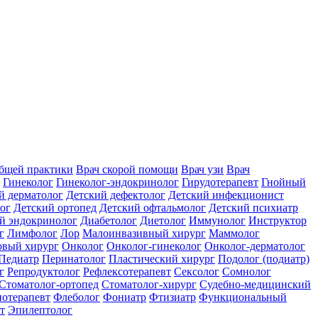
общей практики
Врач скорой помощи
Врач узи
Врач
Гинеколог
Гинеколог-эндокринолог
Гирудотерапевт
Гнойный
й дерматолог
Детский дефектолог
Детский инфекционист
ог
Детский ортопед
Детский офтальмолог
Детский психиатр
й эндокринолог
Диабетолог
Диетолог
Иммунолог
Инструктор
г
Лимфолог
Лор
Малоинвазивный хирург
Маммолог
вый хирург
Онколог
Онколог-гинеколог
Онколог-дерматолог
Педиатр
Перинатолог
Пластический хирург
Подолог (подиатр)
г
Репродуктолог
Рефлексотерапевт
Сексолог
Сомнолог
Стоматолог-ортопед
Стоматолог-хирург
Судебно-медицинский
отерапевт
Флеболог
Фониатр
Фтизиатр
Функциональный
т
Эпилептолог