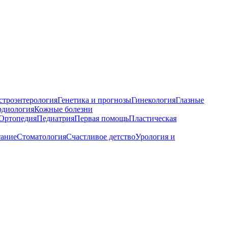
строэнтерология
Генетика и прогнозы
Гинекология
Глазные
рдиология
Кожные болезни
Ортопедия
Педиатрия
Первая помощь
Пластическая
тание
Стоматология
Счастливое детство
Урология и