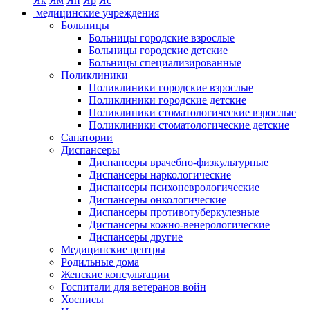
Як
Ям
Ян
Яр
Яс
медицинские учреждения
Больницы
Больницы городские взрослые
Больницы городские детские
Больницы специализированные
Поликлиники
Поликлиники городские взрослые
Поликлиники городские детские
Поликлиники стоматологические взрослые
Поликлиники стоматологические детские
Санатории
Диспансеры
Диспансеры врачебно-физкультурные
Диспансеры наркологические
Диспансеры психоневрологические
Диспансеры онкологические
Диспансеры противотуберкулезные
Диспансеры кожно-венерологические
Диспансеры другие
Медицинские центры
Родильные дома
Женские консультации
Госпитали для ветеранов войн
Хосписы