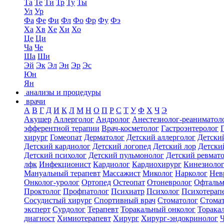
Та
Те
Ти
Тр
Ту
Ты
Ул
Ур
Фа
Фе
Фи
Фл
Фо
Фр
Фу
Фэ
Ха
Хв
Хе
Хи
Хо
Це
Ци
Ча
Че
Ша
Ши
Эй
Эк
Эл
Эн
Эр
Эс
Юн
Ян
анализы и процедуры
врачи
А
В
Г
Д
И
К
Л
М
Н
О
П
Р
С
Т
У
Ф
Х
Ч
Э
Акушер
Аллерголог
Андролог
Анестезиолог-реаниматол
эфферентной терапии
Врач-косметолог
Гастроэнтеролог
хирург
Гомеопат
Дерматолог
Детский аллерголог
Детски
Детский кардиолог
Детский логопед
Детский лор
Детски
Детский психолог
Детский пульмонолог
Детский ревмат
лфк
Инфекционист
Кардиолог
Кардиохирург
Кинезиоло
Мануальный терапевт
Массажист
Миколог
Нарколог
Нев
Онколог-уролог
Ортопед
Остеопат
Отоневролог
Офтальм
Проктолог
Профпатолог
Психиатр
Психолог
Психотерап
Сосудистый хирург
Спортивный врач
Стоматолог
Стомат
эксперт
Сурдолог
Терапевт
Торакальный онколог
Торака
диагност
Химиотерапевт
Хирург
Хирург-эндокринолог
Ч