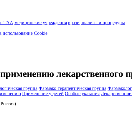
ие ТАА
медицинские учреждения
врачи
анализы и процедуры
а использование Cookie
 применению лекарственного п
логическая группа
Фармако-терапевтическая группа
Фармаколог
рименению
Применение у детей
Особые указания
Лекарственное
Россия)