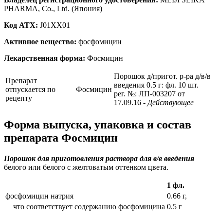
PHARMA, Co., Ltd. (Япония)
Код ATX:
J01XX01
Активное вещество:
фосфомицин
Лекарственная форма:
Фосмицин
Порошок д/пригот. р-ра д/в/в
Препарат
введения 0.5 г: фл. 10 шт.
отпускается по
Фосмицин
рег. №: ЛП-003207 от
рецепту
17.09.16
- Действующее
Форма выпуска, упаковка и состав
препарата Фосмицин
Порошок для приготовления раствора для в/в введения
белого или белого с желтоватым оттенком цвета.
1 фл.
фосфомицин натрия
0.66 г,
что соответствует содержанию фосфомицина
0.5 г