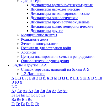
Диспансеры
Диспансеры врачебно-физкультурные
Диспансеры наркологические
Диспансеры психоневрологические
Диспансеры онкологические
Диспансеры противотуберкулезные
Диспансеры кожно-венерологические
Диспансеры другие
Медицинские центры
Родильные дома
Женские консультации
Госпитали для ветеранов войн
Хосписы
Центры планирования семьи и репродукции
Онкологические учреждения
БАДы и другие ТАА
Список торговых названий на буквы А-Я
1-Z Латинские
А
Б
В
Г
Д
Е
Ж
З
И
Й
К
Л
М
Н
О
П
Р
С
Т
У
Ф
Х
Ц
Ч
Ш
Э
Ю
Я
L
Q
Ад
Ае
Ак
Ал
Ан
Ап
Ар
Ас
Ат
Ац
Ба
Бе
Би
Бл
Бо
Бр
Бь
Ва
Ве
Ви
Во
Га
Ге
Ги
Гл
Го
Гр