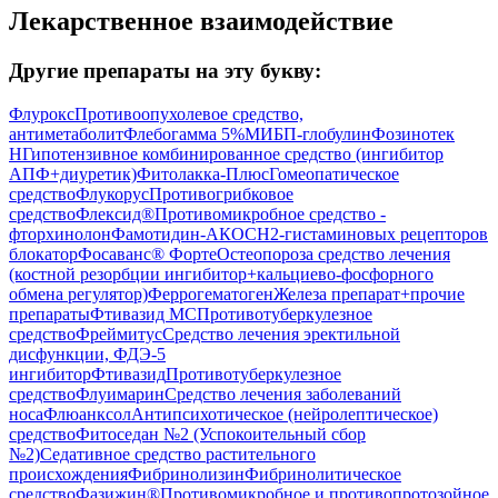
Лекарственное взаимодействие
Другие препараты на эту букву:
Флурокс
Противоопухолевое средство,
антиметаболит
Флебогамма 5%
МИБП-глобулин
Фозинотек
Н
Гипотензивное комбинированное средство (ингибитор
АПФ+диуретик)
Фитолакка-Плюс
Гомеопатическое
средство
Флукорус
Противогрибковое
средство
Флексид®
Противомикробное средство -
фторхинолон
Фамотидин-АКОС
H2-гистаминовых рецепторов
блокатор
Фосаванс® Форте
Остеопороза средство лечения
(костной резорбции ингибитор+кальциево-фосфорного
обмена регулятор)
Феррогематоген
Железа препарат+прочие
препараты
Фтивазид МС
Противотуберкулезное
средство
Фреймитус
Средство лечения эректильной
дисфункции, ФДЭ-5
ингибитор
Фтивазид
Противотуберкулезное
средство
Флуимарин
Средство лечения заболеваний
носа
Флюанксол
Антипсихотическое (нейролептическое)
средство
Фитоседан №2 (Успокоительный сбор
№2)
Седативное средство растительного
происхождения
Фибринолизин
Фибринолитическое
средство
Фазижин®
Противомикробное и противопротозойное