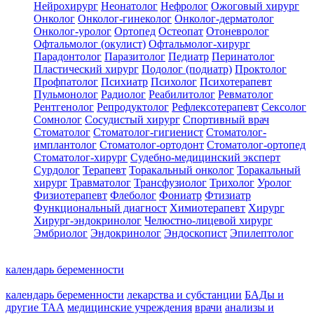
Нейрохирург
Неонатолог
Нефролог
Ожоговый хирург
Онколог
Онколог-гинеколог
Онколог-дерматолог
Онколог-уролог
Ортопед
Остеопат
Отоневролог
Офтальмолог (окулист)
Офтальмолог-хирург
Парадонтолог
Паразитолог
Педиатр
Перинатолог
Пластический хирург
Подолог (подиатр)
Проктолог
Профпатолог
Психиатр
Психолог
Психотерапевт
Пульмонолог
Радиолог
Реабилитолог
Ревматолог
Рентгенолог
Репродуктолог
Рефлексотерапевт
Сексолог
Сомнолог
Сосудистый хирург
Спортивный врач
Стоматолог
Стоматолог-гигиенист
Стоматолог-
имплантолог
Стоматолог-ортодонт
Стоматолог-ортопед
Стоматолог-хирург
Судебно-медицинский эксперт
Сурдолог
Терапевт
Торакальный онколог
Торакальный
хирург
Травматолог
Трансфузиолог
Трихолог
Уролог
Физиотерапевт
Флеболог
Фониатр
Фтизиатр
Функциональный диагност
Химиотерапевт
Хирург
Хирург-эндокринолог
Челюстно-лицевой хирург
Эмбриолог
Эндокринолог
Эндоскопист
Эпилептолог
календарь беременности
календарь беременности
лекарства и субстанции
БАДы и
другие ТАА
медицинские учреждения
врачи
анализы и