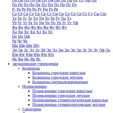
Об
Ов
Од
Оз
Ок
Ол
Ом
Он
Оп
Ор
Ос
От
Оф
Оц
Па
Пе
Пз
Пи
Пк
Пл
Пн
По
Пр
Пс
Пу
Р-
Ра
Ре
Ри
Ро
Ру
Ры
Рэ
Ря
Са
Сб
Св
Се
Си
Ск
Сл
См
Сн
Со
Сп
Ср
Ст
Су
Сы
Сю
Та
Тв
Тг
Те
Ти
Тм
То
Тр
Ту
Ты
Тэ
Уб
Уг
Уз
Ук
Ул
Ум
Ун
Уп
Ур
Ус
Ут
Уф
Фа
Фе
Фи
Фл
Фо
Фр
Фс
Фт
Фу
Ха
Хв
Хе
Хи
Хл
Хо
Ху
Це
Ци
Цф
Ча
Че
Чи
Ша
Шв
Ши
Шу
Эб
Эв
Эг
Эд
Эз
Эй
Эк
Эл
Эм
Эн
Эп
Эр
Эс
Эт
Эу
Эф
Эх
Юв
Юг
Юм
Юн
Юп
Ют
Як
Ям
Ян
Яр
Яс
медицинские учреждения
Больницы
Больницы городские взрослые
Больницы городские детские
Больницы специализированные
Поликлиники
Поликлиники городские взрослые
Поликлиники городские детские
Поликлиники стоматологические взрослые
Поликлиники стоматологические детские
Санатории