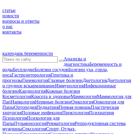
статьи
новости
вопросы и ответы
о нас
контакты
календарь беременности
Анализы и
диагностика
Беременность и
роды
Бесплодие
Болезни сосудов
Болезни уха, горла,
носа
Гастроэнтерология
Генетика и
прогнозы
Гинекология
Глазные болезни
Диетология
Диетология
и грудное вскармливание
Иммунология
Инфекционные
болезни
Кардиология
Кожные болезни
Косметология
Красота и здоровье
Маммология
Маммология для
Пап
Наркология
Нервные болезни
Онкология
Онкология для
Папы
Ортопедия
Педиатрия
Первая помощь
Пластическая
хирургия
Половые инфекции
Проктология
Психиатрия
Психология
Психология для
Папы
Пульмонология
Ревматология
Репродуктивная система
мужчины
Сексология
Спорт, Отдых,