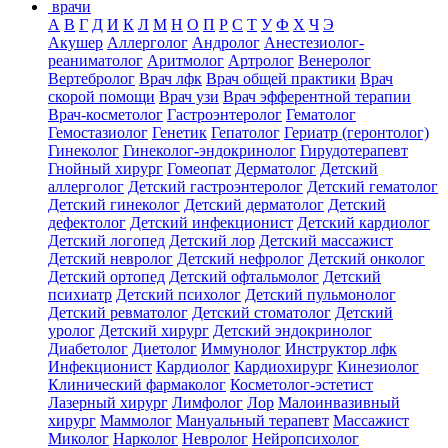
врачи
А
В
Г
Д
И
К
Л
М
Н
О
П
Р
С
Т
У
Ф
Х
Ч
Э
Акушер
Аллерголог
Андролог
Анестезиолог-
реаниматолог
Аритмолог
Артролог
Венеролог
Вертебролог
Врач лфк
Врач общей практики
Врач
скорой помощи
Врач узи
Врач эфферентной терапии
Врач-косметолог
Гастроэнтеролог
Гематолог
Гемостазиолог
Генетик
Гепатолог
Гериатр (геронтолог)
Гинеколог
Гинеколог-эндокринолог
Гирудотерапевт
Гнойный хирург
Гомеопат
Дерматолог
Детский
аллерголог
Детский гастроэнтеролог
Детский гематолог
Детский гинеколог
Детский дерматолог
Детский
дефектолог
Детский инфекционист
Детский кардиолог
Детский логопед
Детский лор
Детский массажист
Детский невролог
Детский нефролог
Детский онколог
Детский ортопед
Детский офтальмолог
Детский
психиатр
Детский психолог
Детский пульмонолог
Детский ревматолог
Детский стоматолог
Детский
уролог
Детский хирург
Детский эндокринолог
Диабетолог
Диетолог
Иммунолог
Инструктор лфк
Инфекционист
Кардиолог
Кардиохирург
Кинезиолог
Клинический фармаколог
Косметолог-эстетист
Лазерный хирург
Лимфолог
Лор
Малоинвазивный
хирург
Маммолог
Мануальный терапевт
Массажист
Миколог
Нарколог
Невролог
Нейропсихолог