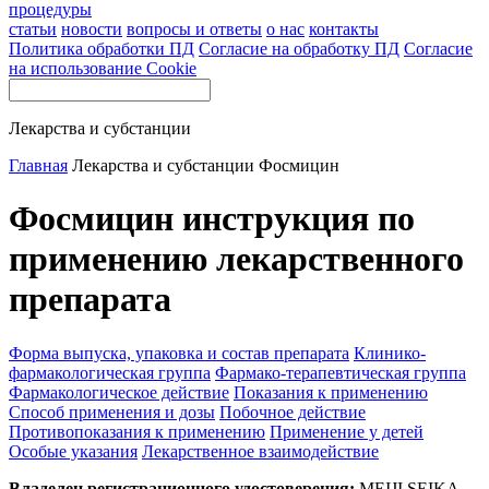
процедуры
статьи
новости
вопросы и ответы
о нас
контакты
Политика обработки ПД
Согласие на обработку ПД
Согласие
на использование Cookie
Лекарства и субстанции
Главная
Лекарства и субстанции
Фосмицин
Фосмицин инструкция по
применению лекарственного
препарата
Форма выпуска, упаковка и состав препарата
Клинико-
фармакологическая группа
Фармако-терапевтическая группа
Фармакологическое действие
Показания к применению
Способ применения и дозы
Побочное действие
Противопоказания к применению
Применение у детей
Особые указания
Лекарственное взаимодействие
Владелец регистрационного удостоверения:
MEIJI SEIKA