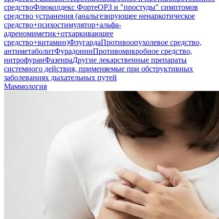
средство
Флюколдекс Форте
ОРЗ и "простуды" симптомов
средство устранения (анальгезирующее ненаркотическое
средство+психостимулятор+альфа-
адреномиметик+отхаркивающее
средство+витамин)
Флугарда
Противоопухолевое средство,
антиметаболит
Фурадонин
Противомикробное средство,
нитрофуран
Фазенра
Другие лекарственные препараты
системного действия, применяемые при обструктивных
заболеваниях дыхательных путей
Маммология