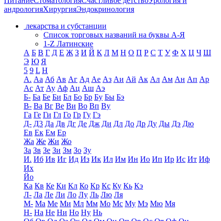
Питание
Стоматология
Счастливое детство
Урология и
андрология
Хирургия
Эндокринология
лекарства и субстанции
Список торговых названий на буквы А-Я
1-Z Латинские
А
Б
В
Г
Д
Е
Ж
З
И
Й
К
Л
М
Н
О
П
Р
С
Т
У
Ф
Х
Ц
Ч
Ш
Э
Ю
Я
5
9
L
H
А.
Аа
Аб
Ав
Аг
Ад
Ае
Аз
Аи
Ай
Ак
Ал
Ам
Ан
Ап
Ар
Ас
Ат
Ау
Аф
Ац
Аш
Аэ
Б-
Ба
Бе
Би
Бл
Бо
Бр
Бу
Бы
Бэ
В-
Ва
Вг
Ве
Ви
Во
Вп
Ву
Га
Ге
Ги
Гл
Го
Гр
Гу
Гэ
Д-
Д3
Да
Дв
Дг
Де
Дж
Ди
Дл
До
Др
Ду
Ды
Дэ
Дю
Ев
Ек
Ем
Ер
Жа
Же
Жи
Жо
За
Зв
Зе
Зи
Зм
Зо
Зу
И.
Иб
Ив
Иг
Ид
Из
Ик
Ил
Им
Ин
Ио
Ип
Ир
Ис
Ит
Иф
Их
Йо
Ка
Кв
Ке
Ки
Кл
Ко
Кр
Кс
Ку
Кь
Кэ
Л-
Ла
Ле
Ли
Ло
Лу
Ль
Лю
Ля
М-
Ма
Ме
Ми
Мл
Мм
Мо
Мс
Му
Мэ
Мю
Мя
Н-
На
Не
Ни
Но
Ну
Нь