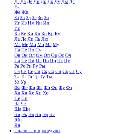
Д-
Да
Де
Ди
До
Др
Ду
Ды
Дя
Е-
Же
Жи
За
Зв
Зд
Зе
Зи
Зо
Иг
Из
Им
Ин
Ип
Йо
Ка
Ке
Ки
Кл
Ко
Кр
Ку
Ла
Ле
Ли
Ль
Лю
Ма
Ме
Ми
Мо
Мс
Му
На
Не
Но
Ну
Ов
Ок
Ол
Ом
Оп
Ор
Ос
Оч
Па
Пе
Пи
Пл
По
Пр
Пс
Пу
Ра
Ре
Ри
Ру
Ры
Са
Св
Се
Си
Ск
Со
Сп
Ср
Ст
Су
Та
Те
Ти
Тр
Ту
Ты
Ул
Ур
Фа
Фе
Фи
Фл
Фо
Фр
Фу
Фэ
Ха
Хв
Хе
Хи
Хо
Це
Ци
Ча
Че
Ша
Ши
Эй
Эк
Эл
Эн
Эр
Эс
Юн
Ян
анализы и процедуры