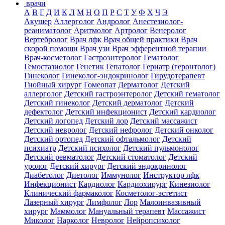
врачи
А
В
Г
Д
И
К
Л
М
Н
О
П
Р
С
Т
У
Ф
Х
Ч
Э
Акушер
Аллерголог
Андролог
Анестезиолог-
реаниматолог
Аритмолог
Артролог
Венеролог
Вертебролог
Врач лфк
Врач общей практики
Врач
скорой помощи
Врач узи
Врач эфферентной терапии
Врач-косметолог
Гастроэнтеролог
Гематолог
Гемостазиолог
Генетик
Гепатолог
Гериатр (геронтолог)
Гинеколог
Гинеколог-эндокринолог
Гирудотерапевт
Гнойный хирург
Гомеопат
Дерматолог
Детский
аллерголог
Детский гастроэнтеролог
Детский гематолог
Детский гинеколог
Детский дерматолог
Детский
дефектолог
Детский инфекционист
Детский кардиолог
Детский логопед
Детский лор
Детский массажист
Детский невролог
Детский нефролог
Детский онколог
Детский ортопед
Детский офтальмолог
Детский
психиатр
Детский психолог
Детский пульмонолог
Детский ревматолог
Детский стоматолог
Детский
уролог
Детский хирург
Детский эндокринолог
Диабетолог
Диетолог
Иммунолог
Инструктор лфк
Инфекционист
Кардиолог
Кардиохирург
Кинезиолог
Клинический фармаколог
Косметолог-эстетист
Лазерный хирург
Лимфолог
Лор
Малоинвазивный
хирург
Маммолог
Мануальный терапевт
Массажист
Миколог
Нарколог
Невролог
Нейропсихолог