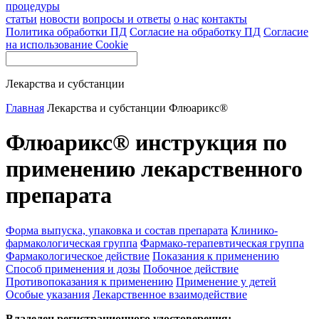
процедуры
статьи
новости
вопросы и ответы
о нас
контакты
Политика обработки ПД
Согласие на обработку ПД
Согласие
на использование Cookie
Лекарства и субстанции
Главная
Лекарства и субстанции
Флюарикс®
Флюарикс® инструкция по
применению лекарственного
препарата
Форма выпуска, упаковка и состав препарата
Клинико-
фармакологическая группа
Фармако-терапевтическая группа
Фармакологическое действие
Показания к применению
Способ применения и дозы
Побочное действие
Противопоказания к применению
Применение у детей
Особые указания
Лекарственное взаимодействие
Владелец регистрационного удостоверения: