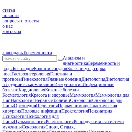
статьи
новости
вопросы и ответы
о нас
контакты
календарь беременности
Анализы и
диагностика
Беременность и
роды
Бесплодие
Болезни сосудов
Болезни уха, горла,
носа
Гастроэнтерология
Генетика и
прогнозы
Гинекология
Глазные болезни
Диетология
Диетология
и грудное вскармливание
Иммунология
Инфекционные
болезни
Кардиология
Кожные болезни
Косметология
Красота и здоровье
Маммология
Маммология для
Пап
Наркология
Нервные болезни
Онкология
Онкология для
Папы
Ортопедия
Педиатрия
Первая помощь
Пластическая
хирургия
Половые инфекции
Проктология
Психиатрия
Психология
Психология для
Папы
Пульмонология
Ревматология
Репродуктивная система
мужчины
Сексология
Спорт, Отдых,