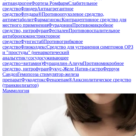
антиандроген
Фортеза Ромфарм
Слабительное
средство
Флюдер
Антиагрегантное
средство
Флудара®
Противоопухолевое средство,
антиметаболит
Фармагинэкс
Контрацептивное средство для
местного применения
Фурадонин
Противомикробное
средство, нитрофуран
Феспален
Противовоспалительное
антибронхоконстрикторное
средство
Фунгистаб
Противогрибковое
средство
Флюколдекс
Средство для устранения симптомов ОРЗ
и "простуды" (ненаркотический
анальгетик+сосудосуживающее
средство+витамин)
Фурацилин-Алиум
Противомикробное
средство, нитрофуран
Фукус-Желе Натив-гастро
Феррум
Сандоз
Гемопоэза стимулятор-железа
препарат
Фукодетокс
Феназепам®
Анксиолитическое средство
(транквилизатор)
Маммология