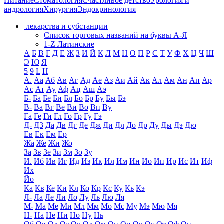
Питание
Стоматология
Счастливое детство
Урология и
андрология
Хирургия
Эндокринология
лекарства и субстанции
Список торговых названий на буквы А-Я
1-Z Латинские
А
Б
В
Г
Д
Е
Ж
З
И
Й
К
Л
М
Н
О
П
Р
С
Т
У
Ф
Х
Ц
Ч
Ш
Э
Ю
Я
5
9
L
H
А.
Аа
Аб
Ав
Аг
Ад
Ае
Аз
Аи
Ай
Ак
Ал
Ам
Ан
Ап
Ар
Ас
Ат
Ау
Аф
Ац
Аш
Аэ
Б-
Ба
Бе
Би
Бл
Бо
Бр
Бу
Бы
Бэ
В-
Ва
Вг
Ве
Ви
Во
Вп
Ву
Га
Ге
Ги
Гл
Го
Гр
Гу
Гэ
Д-
Д3
Да
Дв
Дг
Де
Дж
Ди
Дл
До
Др
Ду
Ды
Дэ
Дю
Ев
Ек
Ем
Ер
Жа
Же
Жи
Жо
За
Зв
Зе
Зи
Зм
Зо
Зу
И.
Иб
Ив
Иг
Ид
Из
Ик
Ил
Им
Ин
Ио
Ип
Ир
Ис
Ит
Иф
Их
Йо
Ка
Кв
Ке
Ки
Кл
Ко
Кр
Кс
Ку
Кь
Кэ
Л-
Ла
Ле
Ли
Ло
Лу
Ль
Лю
Ля
М-
Ма
Ме
Ми
Мл
Мм
Мо
Мс
Му
Мэ
Мю
Мя
Н-
На
Не
Ни
Но
Ну
Нь