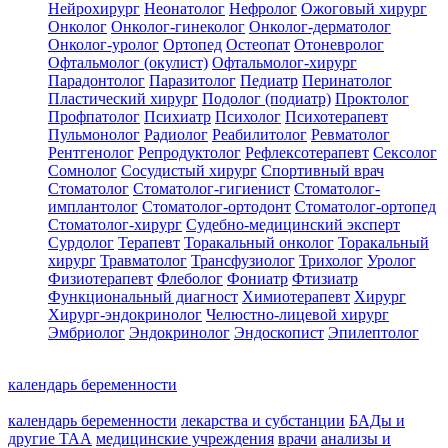
Нейрохирург
Неонатолог
Нефролог
Ожоговый хирург
Онколог
Онколог-гинеколог
Онколог-дерматолог
Онколог-уролог
Ортопед
Остеопат
Отоневролог
Офтальмолог (окулист)
Офтальмолог-хирург
Парадонтолог
Паразитолог
Педиатр
Перинатолог
Пластический хирург
Подолог (подиатр)
Проктолог
Профпатолог
Психиатр
Психолог
Психотерапевт
Пульмонолог
Радиолог
Реабилитолог
Ревматолог
Рентгенолог
Репродуктолог
Рефлексотерапевт
Сексолог
Сомнолог
Сосудистый хирург
Спортивный врач
Стоматолог
Стоматолог-гигиенист
Стоматолог-
имплантолог
Стоматолог-ортодонт
Стоматолог-ортопед
Стоматолог-хирург
Судебно-медицинский эксперт
Сурдолог
Терапевт
Торакальный онколог
Торакальный
хирург
Травматолог
Трансфузиолог
Трихолог
Уролог
Физиотерапевт
Флеболог
Фониатр
Фтизиатр
Функциональный диагност
Химиотерапевт
Хирург
Хирург-эндокринолог
Челюстно-лицевой хирург
Эмбриолог
Эндокринолог
Эндоскопист
Эпилептолог
календарь беременности
календарь беременности
лекарства и субстанции
БАДы и
другие ТАА
медицинские учреждения
врачи
анализы и