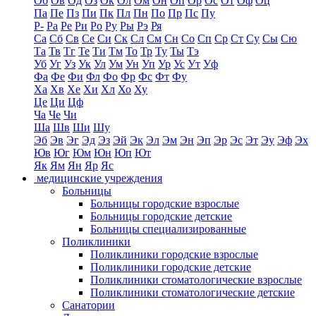
Об
Ов
Од
Оз
Ок
Ол
Ом
Он
Оп
Ор
Ос
От
Оф
Оц
Па
Пе
Пз
Пи
Пк
Пл
Пн
По
Пр
Пс
Пу
Р-
Ра
Ре
Ри
Ро
Ру
Ры
Рэ
Ря
Са
Сб
Св
Се
Си
Ск
Сл
См
Сн
Со
Сп
Ср
Ст
Су
Сы
Сю
Та
Тв
Тг
Те
Ти
Тм
То
Тр
Ту
Ты
Тэ
Уб
Уг
Уз
Ук
Ул
Ум
Ун
Уп
Ур
Ус
Ут
Уф
Фа
Фе
Фи
Фл
Фо
Фр
Фс
Фт
Фу
Ха
Хв
Хе
Хи
Хл
Хо
Ху
Це
Ци
Цф
Ча
Че
Чи
Ша
Шв
Ши
Шу
Эб
Эв
Эг
Эд
Эз
Эй
Эк
Эл
Эм
Эн
Эп
Эр
Эс
Эт
Эу
Эф
Эх
Юв
Юг
Юм
Юн
Юп
Ют
Як
Ям
Ян
Яр
Яс
медицинские учреждения
Больницы
Больницы городские взрослые
Больницы городские детские
Больницы специализированные
Поликлиники
Поликлиники городские взрослые
Поликлиники городские детские
Поликлиники стоматологические взрослые
Поликлиники стоматологические детские
Санатории