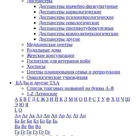
Диспансеры
Диспансеры врачебно-физкультурные
Диспансеры наркологические
Диспансеры психоневрологические
Диспансеры онкологические
Диспансеры противотуберкулезные
Диспансеры кожно-венерологические
Диспансеры другие
Медицинские центры
Родильные дома
Женские консультации
Госпитали для ветеранов войн
Хосписы
Центры планирования семьи и репродукции
Онкологические учреждения
БАДы и другие ТАА
Список торговых названий на буквы А-Я
1-Z Латинские
А
Б
В
Г
Д
Е
Ж
З
И
Й
К
Л
М
Н
О
П
Р
С
Т
У
Ф
Х
Ц
Ч
Ш
Э
Ю
Я
L
Q
Ад
Ае
Ак
Ал
Ан
Ап
Ар
Ас
Ат
Ац
Ба
Бе
Би
Бл
Бо
Бр
Бь
Ва
Ве
Ви
Во
Га
Ге
Ги
Гл
Го
Гр