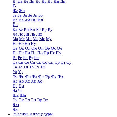
Д-
Да
Де
Ди
До
Др
Ду
Ды
Дя
Е-
Же
Жи
За
Зв
Зд
Зе
Зи
Зо
Иг
Из
Им
Ин
Ип
Йо
Ка
Ке
Ки
Кл
Ко
Кр
Ку
Ла
Ле
Ли
Ль
Лю
Ма
Ме
Ми
Мо
Мс
Му
На
Не
Но
Ну
Ов
Ок
Ол
Ом
Оп
Ор
Ос
Оч
Па
Пе
Пи
Пл
По
Пр
Пс
Пу
Ра
Ре
Ри
Ру
Ры
Са
Св
Се
Си
Ск
Со
Сп
Ср
Ст
Су
Та
Те
Ти
Тр
Ту
Ты
Ул
Ур
Фа
Фе
Фи
Фл
Фо
Фр
Фу
Фэ
Ха
Хв
Хе
Хи
Хо
Це
Ци
Ча
Че
Ша
Ши
Эй
Эк
Эл
Эн
Эр
Эс
Юн
Ян
анализы и процедуры