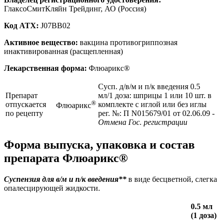
ГлаксоСмитКляйн Трейдинг, АО (Россия)
Код ATX:
J07BB02
Активное вещество:
вакцина противогриппозная
инактивированная (расщепленная)
Лекарственная форма:
Флюарикс®
Сусп. д/в/м и п/к введения 0.5
Препарат
мл/1 доза: шприцы 1 или 10 шт. в
®
отпускается
комплекте с иглой или без иглы
Флюарикс
по рецепту
рег. №: П N015679/01 от 02.06.09
-
Отмена Гос. регистрации
Форма выпуска, упаковка и состав
препарата Флюарикс®
Суспензия для в/м и п/к введения**
в виде бесцветной, слегка
опалесцирующей жидкости.
0.5 мл
(1 доза)