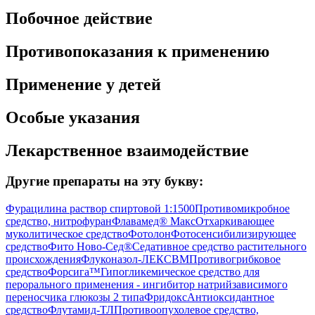
Побочное действие
Противопоказания к применению
Применение у детей
Особые указания
Лекарственное взаимодействие
Другие препараты на эту букву:
Фурацилина раствор спиртовой 1:1500
Противомикробное
средство, нитрофуран
Флавамед® Макс
Отхаркивающее
муколитическое средство
Фотолон
Фотосенсибилизирующее
средство
Фито Ново-Сед®
Седативное средство растительного
происхождения
Флуконазол-ЛЕКСВМ
Противогрибковое
средство
Форсига™
Гипогликемическое средство для
перорального применения - ингибитор натрийзависимого
переносчика глюкозы 2 типа
Фридокс
Антиоксидантное
средство
Флутамид-ТЛ
Противоопухолевое средство,