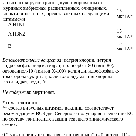
антигены вирусов гриппа, культивированных на
куриных эмбрионах, расщепленных, очищенных,
15
инактивированных, представленных следующими
мкгГА*
штаммами:
A H1N1
15
A H3N2
мкгГА*
15
B
мкгГА*
Вспомогательные вещества
: натрия хлорид, натрия
гидрофосфата додекагидрат, полисорбат 80 (твин 80)/
октоксинол-10 (тритон Х-100), калия дигидрофосфат, α-
токоферола сукцинат, калия хлорид, магния хлорида
гексагидрат, вода д/и.
Не содержит
мертиолят.
* гемагглютинин.
** состав вирусных штаммов вакцины соответствует
рекомендациям ВОЗ для Северного полушария и решению ЕС
по составу гриппозных вакцин текущего эпидемического
сезона.
0.5 мл - шприцы одноразовые стеклянные (1) - блистеры (1) -