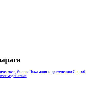
парата
ическое действие
Показания к применению
Способ
 взаимодействие