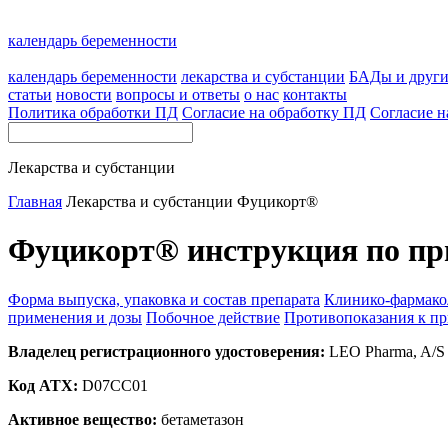
календарь беременности
календарь беременности
лекарства и субстанции
БАДы и друг
статьи
новости
вопросы и ответы
о нас
контакты
Политика обработки ПД
Согласие на обработку ПД
Согласие н
Лекарства и субстанции
Главная
Лекарства и субстанции
Фуцикорт®
Фуцикорт® инструкция по пр
Форма выпуска, упаковка и состав препарата
Клинико-фармако
применения и дозы
Побочное действие
Противопоказания к п
Владелец регистрационного удостоверения:
LEO Pharma, A/S
Код ATX:
D07CC01
Активное вещество:
бетаметазон