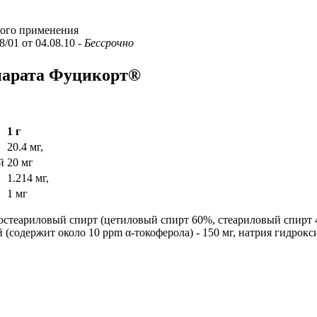
ого применения
8/01 от 04.08.10
- Бессрочно
епарата Фуцикорт®
1 г
20.4 мг,
й
20 мг
1.214 мг,
1 мг
етостеариловый спирт (цетиловый спирт 60%, стеариловый спирт 4
(содержит около 10 ppm α-токоферола) - 150 мг, натрия гидроксид 