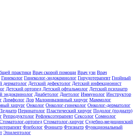
общей практики
Врач скорой помощи
Врач узи
Врач
Гинеколог
Гинеколог-эндокринолог
Гирудотерапевт
Гнойный
й дерматолог
Детский дефектолог
Детский инфекционист
ог
Детский ортопед
Детский офтальмолог
Детский психиатр
й эндокринолог
Диабетолог
Диетолог
Иммунолог
Инструктор
г
Лимфолог
Лор
Малоинвазивный хирург
Маммолог
вый хирург
Онколог
Онколог-гинеколог
Онколог-дерматолог
Педиатр
Перинатолог
Пластический хирург
Подолог (подиатр)
г
Репродуктолог
Рефлексотерапевт
Сексолог
Сомнолог
Стоматолог-ортопед
Стоматолог-хирург
Судебно-медицинский
отерапевт
Флеболог
Фониатр
Фтизиатр
Функциональный
т
Эпилептолог