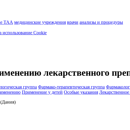
ие ТАА
медицинские учреждения
врачи
анализы и процедуры
а использование Cookie
именению лекарственного пре
логическая группа
Фармако-терапевтическая группа
Фармаколог
рименению
Применение у детей
Особые указания
Лекарственное
 (Дания)