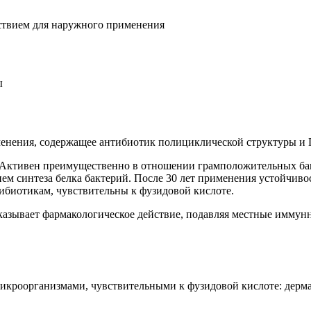
ствием для наружного применения
ы
менения, содержащее антибиотик полициклической структуры и
ктивен преимущественно в отношении грамположительных бактери
ем синтеза белка бактерий. После 30 лет применения устойчивос
ибиотикам, чувствительны к фузидовой кислоте.
оказывает фармакологическое действие, подавляя местные иммунн
кроорганизмами, чувствительными к фузидовой кислоте: дермат