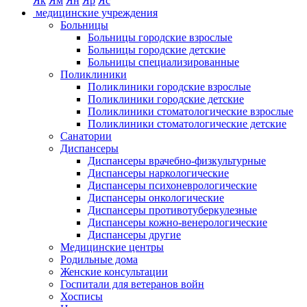
Як
Ям
Ян
Яр
Яс
медицинские учреждения
Больницы
Больницы городские взрослые
Больницы городские детские
Больницы специализированные
Поликлиники
Поликлиники городские взрослые
Поликлиники городские детские
Поликлиники стоматологические взрослые
Поликлиники стоматологические детские
Санатории
Диспансеры
Диспансеры врачебно-физкультурные
Диспансеры наркологические
Диспансеры психоневрологические
Диспансеры онкологические
Диспансеры противотуберкулезные
Диспансеры кожно-венерологические
Диспансеры другие
Медицинские центры
Родильные дома
Женские консультации
Госпитали для ветеранов войн
Хосписы