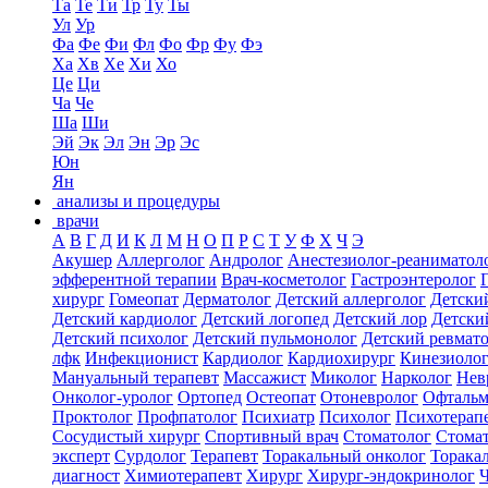
Та
Те
Ти
Тр
Ту
Ты
Ул
Ур
Фа
Фе
Фи
Фл
Фо
Фр
Фу
Фэ
Ха
Хв
Хе
Хи
Хо
Це
Ци
Ча
Че
Ша
Ши
Эй
Эк
Эл
Эн
Эр
Эс
Юн
Ян
анализы и процедуры
врачи
А
В
Г
Д
И
К
Л
М
Н
О
П
Р
С
Т
У
Ф
Х
Ч
Э
Акушер
Аллерголог
Андролог
Анестезиолог-реаниматол
эфферентной терапии
Врач-косметолог
Гастроэнтеролог
хирург
Гомеопат
Дерматолог
Детский аллерголог
Детски
Детский кардиолог
Детский логопед
Детский лор
Детски
Детский психолог
Детский пульмонолог
Детский ревмат
лфк
Инфекционист
Кардиолог
Кардиохирург
Кинезиоло
Мануальный терапевт
Массажист
Миколог
Нарколог
Нев
Онколог-уролог
Ортопед
Остеопат
Отоневролог
Офтальм
Проктолог
Профпатолог
Психиатр
Психолог
Психотерап
Сосудистый хирург
Спортивный врач
Стоматолог
Стомат
эксперт
Сурдолог
Терапевт
Торакальный онколог
Торака
диагност
Химиотерапевт
Хирург
Хирург-эндокринолог
Ч