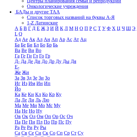
Центры планирования семьи и репродукции
Онкологические учреждения
БАДы и другие ТАА
Список торговых названий на буквы А-Я
1-Z Латинские
А
Б
В
Г
Д
Е
Ж
З
И
Й
К
Л
М
Н
О
П
Р
С
Т
У
Ф
Х
Ц
Ч
Ш
Э
L
Q
Ад
Ае
Ак
Ал
Ан
Ап
Ар
Ас
Ат
Ац
Ба
Бе
Би
Бл
Бо
Бр
Бь
Ва
Ве
Ви
Во
Га
Ге
Ги
Гл
Го
Гр
Д-
Да
Де
Ди
До
Др
Ду
Ды
Дя
Е-
Же
Жи
За
Зв
Зд
Зе
Зи
Зо
Иг
Из
Им
Ин
Ип
Йо
Ка
Ке
Ки
Кл
Ко
Кр
Ку
Ла
Ле
Ли
Ль
Лю
Ма
Ме
Ми
Мо
Мс
Му
На
Не
Но
Ну
Ов
Ок
Ол
Ом
Оп
Ор
Ос
Оч
Па
Пе
Пи
Пл
По
Пр
Пс
Пу
Ра
Ре
Ри
Ру
Ры
Са
Св
Се
Си
Ск
Со
Сп
Ср
Ст
Су