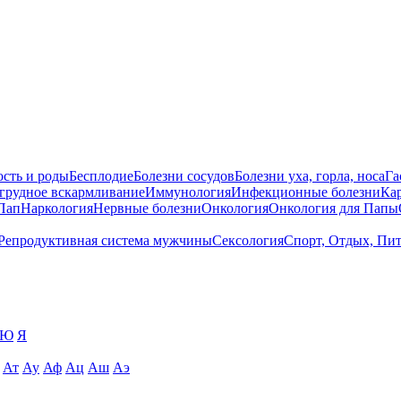
сть и роды
Бесплодие
Болезни сосудов
Болезни уха, горла, носа
Га
 грудное вскармливание
Иммунология
Инфекционные болезни
Ка
Пап
Наркология
Нервные болезни
Онкология
Онкология для Папы
Репродуктивная система мужчины
Сексология
Спорт, Отдых, Пи
Ю
Я
Ат
Ау
Аф
Ац
Аш
Аэ