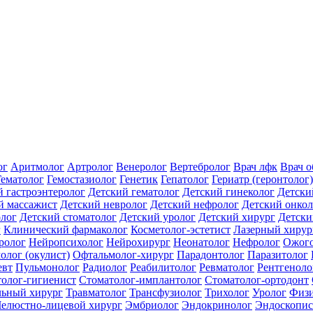
ог
Аритмолог
Артролог
Венеролог
Вертебролог
Врач лфк
Врач 
Гематолог
Гемостазиолог
Генетик
Гепатолог
Гериатр (геронтолог)
й гастроэнтеролог
Детский гематолог
Детский гинеколог
Детски
й массажист
Детский невролог
Детский нефролог
Детский онкол
олог
Детский стоматолог
Детский уролог
Детский хирург
Детски
г
Клинический фармаколог
Косметолог-эстетист
Лазерный хирур
ролог
Нейропсихолог
Нейрохирург
Неонатолог
Нефролог
Ожого
олог (окулист)
Офтальмолог-хирург
Парадонтолог
Паразитолог
евт
Пульмонолог
Радиолог
Реабилитолог
Ревматолог
Рентгеноло
олог-гигиенист
Стоматолог-имплантолог
Стоматолог-ортодонт
льный хирург
Травматолог
Трансфузиолог
Трихолог
Уролог
Физи
елюстно-лицевой хирург
Эмбриолог
Эндокринолог
Эндоскопис