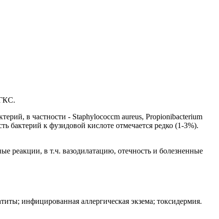
 ГКС.
й, в частности - Staphylococcm aureus, Propionibacterium
ть бактерий к фузидовой кислоте отмечается редко (1-3%).
ые реакции, в т.ч. вазодилатацию, отечность и болезненные
иты; инфицированная аллергическая экзема; токсидермия.