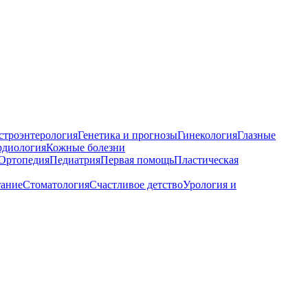
строэнтерология
Генетика и прогнозы
Гинекология
Глазные
рдиология
Кожные болезни
Ортопедия
Педиатрия
Первая помощь
Пластическая
тание
Стоматология
Счастливое детство
Урология и