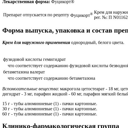
Лекарственная форма:
Фуцикорт®
Крем для наружн
®
Препарат отпускается по рецепту
Фуцикорт
рег. №: П N01162
Форма выпуска, упаковка и состав пр
Крем для наружного применения
однородный, белого цвета.
фузидовой кислоты гемигидрат
что соответствует содержанию фузидовой кислоты безводно
бетаметазона валерат
что соответствует содержанию бетаметазона
Вспомогательные вещества
: макрогола цетостеарат - 18 мг, ц
дигидрат - 3 мг, парафин жидкий - 60 мг, парафин мягкий белый 
15 г - тубы алюминиевые (1) - пачки картонные.
30 г - тубы алюминиевые (1) - пачки картонные.
60 г - тубы алюминиевые (1) - пачки картонные.
Клинико-фармакологическая группа