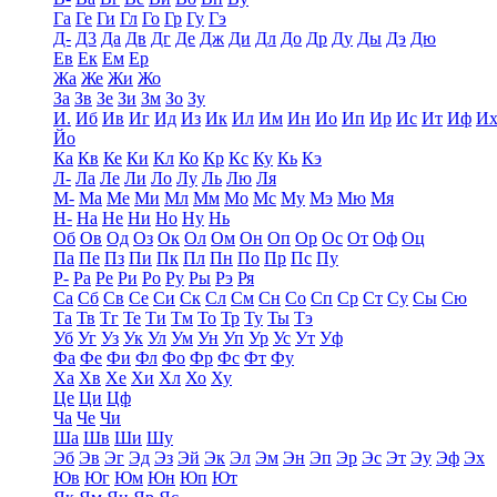
Га
Ге
Ги
Гл
Го
Гр
Гу
Гэ
Д-
Д3
Да
Дв
Дг
Де
Дж
Ди
Дл
До
Др
Ду
Ды
Дэ
Дю
Ев
Ек
Ем
Ер
Жа
Же
Жи
Жо
За
Зв
Зе
Зи
Зм
Зо
Зу
И.
Иб
Ив
Иг
Ид
Из
Ик
Ил
Им
Ин
Ио
Ип
Ир
Ис
Ит
Иф
И
Йо
Ка
Кв
Ке
Ки
Кл
Ко
Кр
Кс
Ку
Кь
Кэ
Л-
Ла
Ле
Ли
Ло
Лу
Ль
Лю
Ля
М-
Ма
Ме
Ми
Мл
Мм
Мо
Мс
Му
Мэ
Мю
Мя
Н-
На
Не
Ни
Но
Ну
Нь
Об
Ов
Од
Оз
Ок
Ол
Ом
Он
Оп
Ор
Ос
От
Оф
Оц
Па
Пе
Пз
Пи
Пк
Пл
Пн
По
Пр
Пс
Пу
Р-
Ра
Ре
Ри
Ро
Ру
Ры
Рэ
Ря
Са
Сб
Св
Се
Си
Ск
Сл
См
Сн
Со
Сп
Ср
Ст
Су
Сы
Сю
Та
Тв
Тг
Те
Ти
Тм
То
Тр
Ту
Ты
Тэ
Уб
Уг
Уз
Ук
Ул
Ум
Ун
Уп
Ур
Ус
Ут
Уф
Фа
Фе
Фи
Фл
Фо
Фр
Фс
Фт
Фу
Ха
Хв
Хе
Хи
Хл
Хо
Ху
Це
Ци
Цф
Ча
Че
Чи
Ша
Шв
Ши
Шу
Эб
Эв
Эг
Эд
Эз
Эй
Эк
Эл
Эм
Эн
Эп
Эр
Эс
Эт
Эу
Эф
Эх
Юв
Юг
Юм
Юн
Юп
Ют