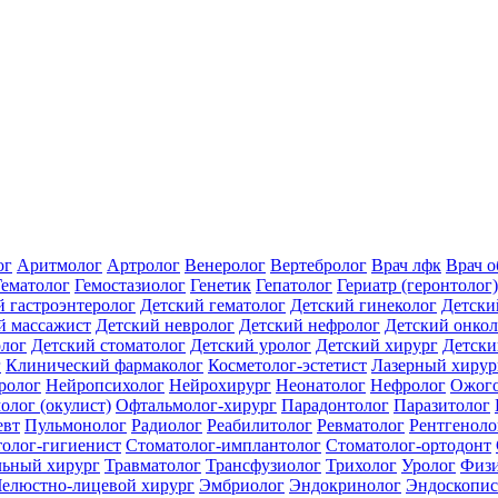
ог
Аритмолог
Артролог
Венеролог
Вертебролог
Врач лфк
Врач 
Гематолог
Гемостазиолог
Генетик
Гепатолог
Гериатр (геронтолог)
й гастроэнтеролог
Детский гематолог
Детский гинеколог
Детски
й массажист
Детский невролог
Детский нефролог
Детский онкол
олог
Детский стоматолог
Детский уролог
Детский хирург
Детски
г
Клинический фармаколог
Косметолог-эстетист
Лазерный хирур
ролог
Нейропсихолог
Нейрохирург
Неонатолог
Нефролог
Ожого
олог (окулист)
Офтальмолог-хирург
Парадонтолог
Паразитолог
евт
Пульмонолог
Радиолог
Реабилитолог
Ревматолог
Рентгеноло
олог-гигиенист
Стоматолог-имплантолог
Стоматолог-ортодонт
льный хирург
Травматолог
Трансфузиолог
Трихолог
Уролог
Физи
елюстно-лицевой хирург
Эмбриолог
Эндокринолог
Эндоскопис