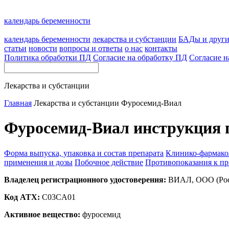
календарь беременности
календарь беременности
лекарства и субстанции
БАДы и друг
статьи
новости
вопросы и ответы
о нас
контакты
Политика обработки ПД
Согласие на обработку ПД
Согласие н
Лекарства и субстанции
Главная
Лекарства и субстанции
Фуросемид-Виал
Фуросемид-Виал инструкция 
Форма выпуска, упаковка и состав препарата
Клинико-фармако
применения и дозы
Побочное действие
Противопоказания к п
Владелец регистрационного удостоверения:
ВИАЛ, ООО (Рос
Код ATX:
C03CA01
Активное вещество:
фуросемид