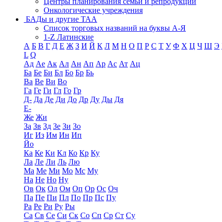
Центры планирования семьи и репродукции
Онкологические учреждения
БАДы и другие ТАА
Список торговых названий на буквы А-Я
1-Z Латинские
А
Б
В
Г
Д
Е
Ж
З
И
Й
К
Л
М
Н
О
П
Р
С
Т
У
Ф
Х
Ц
Ч
Ш
Э
L
Q
Ад
Ае
Ак
Ал
Ан
Ап
Ар
Ас
Ат
Ац
Ба
Бе
Би
Бл
Бо
Бр
Бь
Ва
Ве
Ви
Во
Га
Ге
Ги
Гл
Го
Гр
Д-
Да
Де
Ди
До
Др
Ду
Ды
Дя
Е-
Же
Жи
За
Зв
Зд
Зе
Зи
Зо
Иг
Из
Им
Ин
Ип
Йо
Ка
Ке
Ки
Кл
Ко
Кр
Ку
Ла
Ле
Ли
Ль
Лю
Ма
Ме
Ми
Мо
Мс
Му
На
Не
Но
Ну
Ов
Ок
Ол
Ом
Оп
Ор
Ос
Оч
Па
Пе
Пи
Пл
По
Пр
Пс
Пу
Ра
Ре
Ри
Ру
Ры
Са
Св
Се
Си
Ск
Со
Сп
Ср
Ст
Су