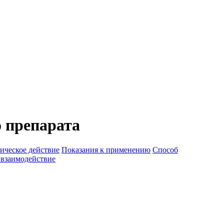
 препарата
ическое действие
Показания к применению
Способ
 взаимодействие