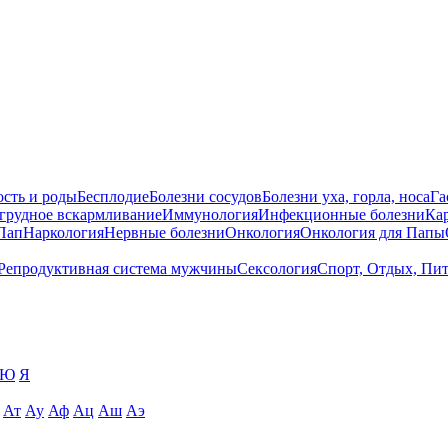
сть и роды
Бесплодие
Болезни сосудов
Болезни уха, горла, носа
Га
 грудное вскармливание
Иммунология
Инфекционные болезни
Ка
Пап
Наркология
Нервные болезни
Онкология
Онкология для Папы
Репродуктивная система мужчины
Сексология
Спорт, Отдых, Пи
Ю
Я
Ат
Ау
Аф
Ац
Аш
Аэ