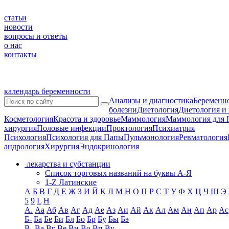
статьи
новости
вопросы и ответы
о нас
контакты
календарь беременности
Анализы и диагностика
Беременно
болезни
Диетология
Диетология и
Косметология
Красота и здоровье
Маммология
Маммология для 
хирургия
Половые инфекции
Проктология
Психиатрия
Психология
Психология для Папы
Пульмонология
Ревматология
андрология
Хирургия
Эндокринология
лекарства и субстанции
Список торговых названий на буквы А-Я
1-Z Латинские
А
Б
В
Г
Д
Е
Ж
З
И
Й
К
Л
М
Н
О
П
Р
С
Т
У
Ф
Х
Ц
Ч
Ш
Э
5
9
L
H
А.
Аа
Аб
Ав
Аг
Ад
Ае
Аз
Аи
Ай
Ак
Ал
Ам
Ан
Ап
Ар
Ас
Б-
Ба
Бе
Би
Бл
Бо
Бр
Бу
Бы
Бэ
В-
Ва
Вг
Ве
Ви
Во
Вп
Ву