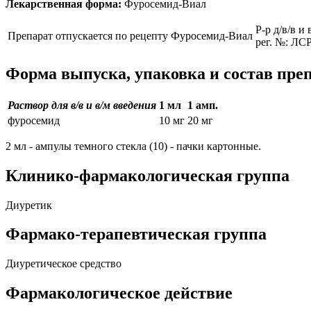
Лекарственная форма:
Фуросемид-Виал
Р-р д/в/в и
Препарат отпускается по рецепту
Фуросемид-Виал
рег. №: ЛСР
Форма выпуска, упаковка и состав пре
Раствор для в/в и в/м введения
1 мл
1 амп.
фуросемид
10 мг
20 мг
2 мл - ампулы темного стекла (10) - пачки картонные.
Клинико-фармакологическая группа
Диуретик
Фармако-терапевтическая группа
Диуретическое средство
Фармакологическое действие