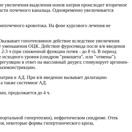
вие увеличения выделения ионов натрия происходит вторичное
части почечного канальца. Одновременно увеличивается
почечного кровотока. На фоне курсового лечения не
Оказывает гипотензивное действие вследствие увеличения
те уменьшения ОЦК. Действие фуросемида после в/в введения
- 2-3 ч (при сниженной функции почек - до 8 ч). В период
е исходного уровня (синдром "рикошета", или "отмены").
егуляции в ответ на массивный диурез; стимулирует аргинин-
 вазоконстрикцию.
 натрия и АД. При в/в введении вызывает дилатацию
 а также системное АД.
мин, продолжается до 4 ч.
м портальной гипертензии), нефротическом синдроме. Отек
ния, некоторые формы гипертонического криза,