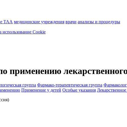
ие ТАА
медицинские учреждения
врачи
анализы и процедуры
а использование Cookie
по применению лекарственного
логическая группа
Фармако-терапевтическая группа
Фармаколог
рименению
Применение у детей
Особые указания
Лекарственное
сия)