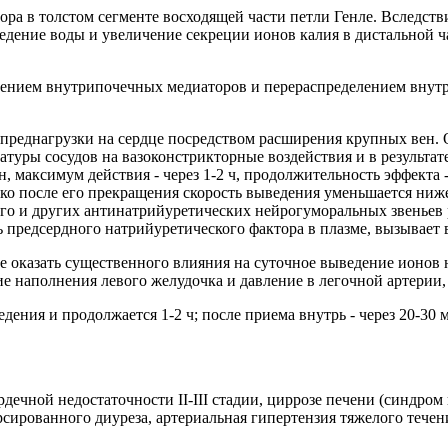
ора в толстом сегменте восходящей части петли Генле. Вследст
едение воды и увеличение секреции ионов калия в дистальной 
нием внутрипочечных медиаторов и перераспределением внутри
преднагрузки на сердце посредством расширения крупных вен. 
атуры сосудов на вазоконстрикторные воздействия и в результа
ин, максимум действия - через 1-2 ч, продолжительность эффекта 
ако после его прекращения скорость выведения уменьшается ниж
о и других антинатрийуретических нейрогуморальных звеньев р
 предсердного натрийуретического фактора в плазме, вызывает
не оказать существенного влияния на суточное выведение ионов
е наполнения левого желудочка и давление в легочной артерии,
едения и продолжается 1-2 ч; после приема внутрь - через 20-30 
рдечной недостаточности II-III стадии, циррозе печени (синдро
орсированного диуреза, артериальная гипертензия тяжелого тече