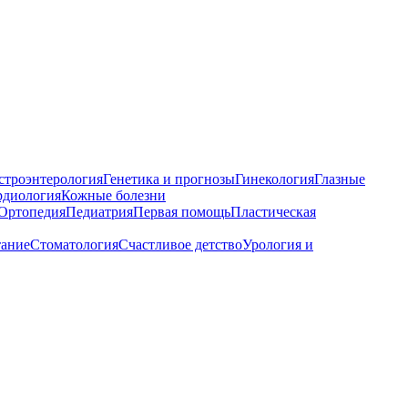
строэнтерология
Генетика и прогнозы
Гинекология
Глазные
рдиология
Кожные болезни
Ортопедия
Педиатрия
Первая помощь
Пластическая
тание
Стоматология
Счастливое детство
Урология и