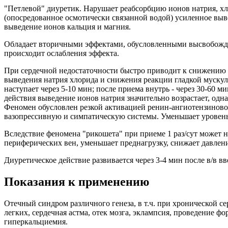
"Петлевой" диуретик. Нарушает реабсорбцию ионов натрия, хл
(опосредованное осмотически связанной водой) усиленное выв
выведение ионов кальция и магния.
Обладает вторичными эффектами, обусловленными высвобожде
происходит ослабления эффекта.
При сердечной недостаточности быстро приводит к снижению 
выведения натрия хлорида и снижения реакции гладкой мускул
наступает через 5-10 мин; после приема внутрь - через 30-60 м
действия выведение ионов натрия значительно возрастает, одн
Феномен обусловлен резкой активацией ренин-ангиотензиновог
вазопрессивную и симпатическую системы. Уменьшает уровень
Вследствие феномена "рикошета" при приеме 1 раз/сут может 
периферических вен, уменьшает преднагрузку, снижает давлени
Диуретическое действие развивается через 3-4 мин после в/в вв
Показания к применению
Отечный синдром различного генеза, в т.ч. при хронической се
легких, сердечная астма, отек мозга, эклампсия, проведение ф
гиперкальциемия.