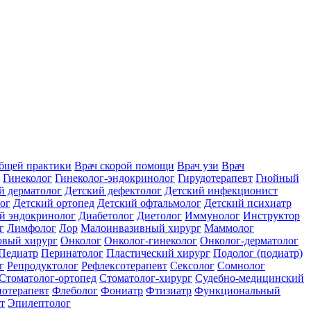
общей практики
Врач скорой помощи
Врач узи
Врач
Гинеколог
Гинеколог-эндокринолог
Гирудотерапевт
Гнойный
й дерматолог
Детский дефектолог
Детский инфекционист
ог
Детский ортопед
Детский офтальмолог
Детский психиатр
й эндокринолог
Диабетолог
Диетолог
Иммунолог
Инструктор
г
Лимфолог
Лор
Малоинвазивный хирург
Маммолог
вый хирург
Онколог
Онколог-гинеколог
Онколог-дерматолог
Педиатр
Перинатолог
Пластический хирург
Подолог (подиатр)
г
Репродуктолог
Рефлексотерапевт
Сексолог
Сомнолог
Стоматолог-ортопед
Стоматолог-хирург
Судебно-медицинский
отерапевт
Флеболог
Фониатр
Фтизиатр
Функциональный
т
Эпилептолог