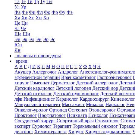
Та
Те
Ти
Тр
Ту
Ты
Ул
Ур
Фа
Фе
Фи
Фл
Фо
Фр
Фу
Фэ
Ха
Хв
Хе
Хи
Хо
Це
Ци
Ча
Че
Ша
Ши
Эй
Эк
Эл
Эн
Эр
Эс
Юн
Ян
анализы и процедуры
врачи
А
В
Г
Д
И
К
Л
М
Н
О
П
Р
С
Т
У
Ф
Х
Ч
Э
Акушер
Аллерголог
Андролог
Анестезиолог-реаниматол
эфферентной терапии
Врач-косметолог
Гастроэнтеролог
хирург
Гомеопат
Дерматолог
Детский аллерголог
Детски
Детский кардиолог
Детский логопед
Детский лор
Детски
Детский психолог
Детский пульмонолог
Детский ревмат
лфк
Инфекционист
Кардиолог
Кардиохирург
Кинезиоло
Мануальный терапевт
Массажист
Миколог
Нарколог
Нев
Онколог-уролог
Ортопед
Остеопат
Отоневролог
Офтальм
Проктолог
Профпатолог
Психиатр
Психолог
Психотерап
Сосудистый хирург
Спортивный врач
Стоматолог
Стомат
эксперт
Сурдолог
Терапевт
Торакальный онколог
Торака
диагност
Химиотерапевт
Хирург
Хирург-эндокринолог
Ч