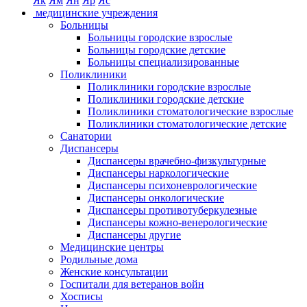
Як
Ям
Ян
Яр
Яс
медицинские учреждения
Больницы
Больницы городские взрослые
Больницы городские детские
Больницы специализированные
Поликлиники
Поликлиники городские взрослые
Поликлиники городские детские
Поликлиники стоматологические взрослые
Поликлиники стоматологические детские
Санатории
Диспансеры
Диспансеры врачебно-физкультурные
Диспансеры наркологические
Диспансеры психоневрологические
Диспансеры онкологические
Диспансеры противотуберкулезные
Диспансеры кожно-венерологические
Диспансеры другие
Медицинские центры
Родильные дома
Женские консультации
Госпитали для ветеранов войн
Хосписы