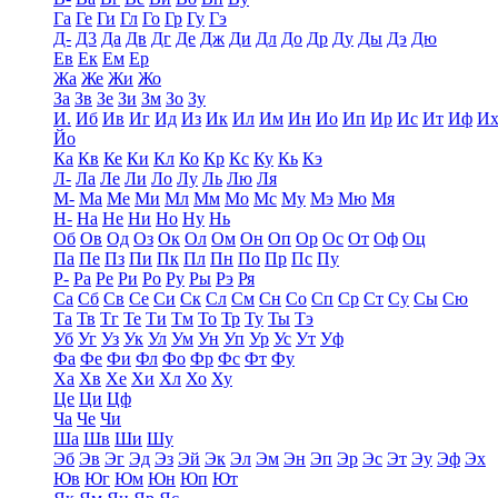
Га
Ге
Ги
Гл
Го
Гр
Гу
Гэ
Д-
Д3
Да
Дв
Дг
Де
Дж
Ди
Дл
До
Др
Ду
Ды
Дэ
Дю
Ев
Ек
Ем
Ер
Жа
Же
Жи
Жо
За
Зв
Зе
Зи
Зм
Зо
Зу
И.
Иб
Ив
Иг
Ид
Из
Ик
Ил
Им
Ин
Ио
Ип
Ир
Ис
Ит
Иф
И
Йо
Ка
Кв
Ке
Ки
Кл
Ко
Кр
Кс
Ку
Кь
Кэ
Л-
Ла
Ле
Ли
Ло
Лу
Ль
Лю
Ля
М-
Ма
Ме
Ми
Мл
Мм
Мо
Мс
Му
Мэ
Мю
Мя
Н-
На
Не
Ни
Но
Ну
Нь
Об
Ов
Од
Оз
Ок
Ол
Ом
Он
Оп
Ор
Ос
От
Оф
Оц
Па
Пе
Пз
Пи
Пк
Пл
Пн
По
Пр
Пс
Пу
Р-
Ра
Ре
Ри
Ро
Ру
Ры
Рэ
Ря
Са
Сб
Св
Се
Си
Ск
Сл
См
Сн
Со
Сп
Ср
Ст
Су
Сы
Сю
Та
Тв
Тг
Те
Ти
Тм
То
Тр
Ту
Ты
Тэ
Уб
Уг
Уз
Ук
Ул
Ум
Ун
Уп
Ур
Ус
Ут
Уф
Фа
Фе
Фи
Фл
Фо
Фр
Фс
Фт
Фу
Ха
Хв
Хе
Хи
Хл
Хо
Ху
Це
Ци
Цф
Ча
Че
Чи
Ша
Шв
Ши
Шу
Эб
Эв
Эг
Эд
Эз
Эй
Эк
Эл
Эм
Эн
Эп
Эр
Эс
Эт
Эу
Эф
Эх
Юв
Юг
Юм
Юн
Юп
Ют