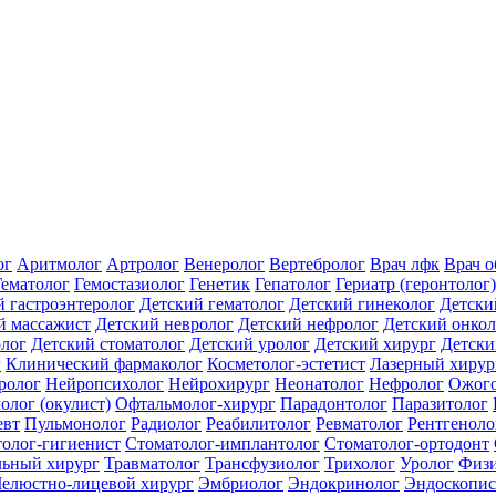
ог
Аритмолог
Артролог
Венеролог
Вертебролог
Врач лфк
Врач 
Гематолог
Гемостазиолог
Генетик
Гепатолог
Гериатр (геронтолог)
й гастроэнтеролог
Детский гематолог
Детский гинеколог
Детски
й массажист
Детский невролог
Детский нефролог
Детский онкол
олог
Детский стоматолог
Детский уролог
Детский хирург
Детски
г
Клинический фармаколог
Косметолог-эстетист
Лазерный хирур
ролог
Нейропсихолог
Нейрохирург
Неонатолог
Нефролог
Ожого
олог (окулист)
Офтальмолог-хирург
Парадонтолог
Паразитолог
евт
Пульмонолог
Радиолог
Реабилитолог
Ревматолог
Рентгеноло
олог-гигиенист
Стоматолог-имплантолог
Стоматолог-ортодонт
льный хирург
Травматолог
Трансфузиолог
Трихолог
Уролог
Физи
елюстно-лицевой хирург
Эмбриолог
Эндокринолог
Эндоскопис