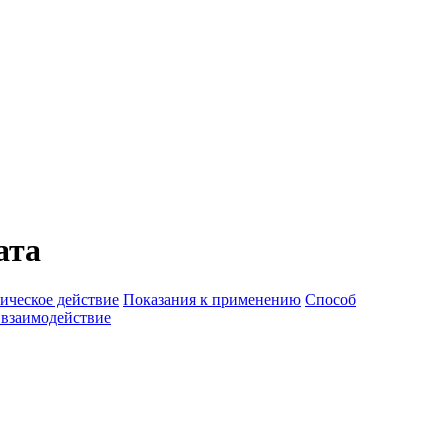
ата
ическое действие
Показания к применению
Способ
 взаимодействие