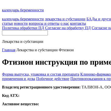
календарь беременности
календарь беременности
лекарства и субстанции
БАДы и друг
статьи
новости
вопросы и ответы
о нас
контакты
Политика обработки ПД
Согласие на обработку ПД
Согласие н
Лекарства и субстанции
Главная
Лекарства и субстанции
Фтизион
Фтизион инструкция по прим
Форма выпуска, упаковка и состав препарата
Клинико-фармако
применения и дозы
Побочное действие
Противопоказания к п
Владелец регистрационного удостоверения:
ТАЛИОН-А, ООО
Код ATX:
Активное вещество: