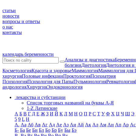
статьи
новости
вопросы и ответы
о нас
контакты
календарь беременности
Анализы и диагностика
Беременно
болезни
Диетология
Диетология и
Косметология
Красота и здоровье
Маммология
Маммология для 
хирургия
Половые инфекции
Проктология
Психиатрия
Психология
Психология для Папы
Пульмонология
Ревматология
андрология
Хирургия
Эндокринология
лекарства и субстанции
Список торговых названий на буквы А-Я
1-Z Латинские
А
Б
В
Г
Д
Е
Ж
З
И
Й
К
Л
М
Н
О
П
Р
С
Т
У
Ф
Х
Ц
Ч
Ш
Э
5
9
L
H
А.
Аа
Аб
Ав
Аг
Ад
Ае
Аз
Аи
Ай
Ак
Ал
Ам
Ан
Ап
Ар
Ас
Б-
Ба
Бе
Би
Бл
Бо
Бр
Бу
Бы
Бэ
В-
Ва
Вг
Ве
Ви
Во
Вп
Ву