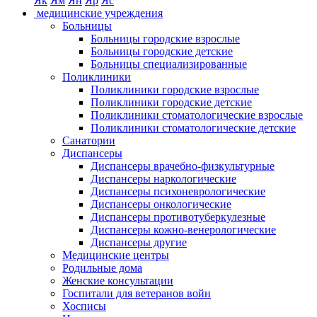
Як
Ям
Ян
Яр
Яс
медицинские учреждения
Больницы
Больницы городские взрослые
Больницы городские детские
Больницы специализированные
Поликлиники
Поликлиники городские взрослые
Поликлиники городские детские
Поликлиники стоматологические взрослые
Поликлиники стоматологические детские
Санатории
Диспансеры
Диспансеры врачебно-физкультурные
Диспансеры наркологические
Диспансеры психоневрологические
Диспансеры онкологические
Диспансеры противотуберкулезные
Диспансеры кожно-венерологические
Диспансеры другие
Медицинские центры
Родильные дома
Женские консультации
Госпитали для ветеранов войн
Хосписы