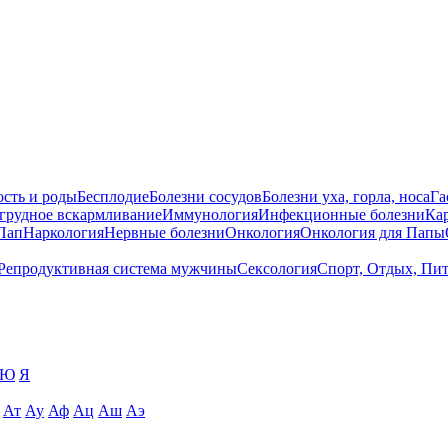
сть и роды
Бесплодие
Болезни сосудов
Болезни уха, горла, носа
Га
 грудное вскармливание
Иммунология
Инфекционные болезни
Ка
Пап
Наркология
Нервные болезни
Онкология
Онкология для Папы
Репродуктивная система мужчины
Сексология
Спорт, Отдых, Пи
Ю
Я
Ат
Ау
Аф
Ац
Аш
Аэ