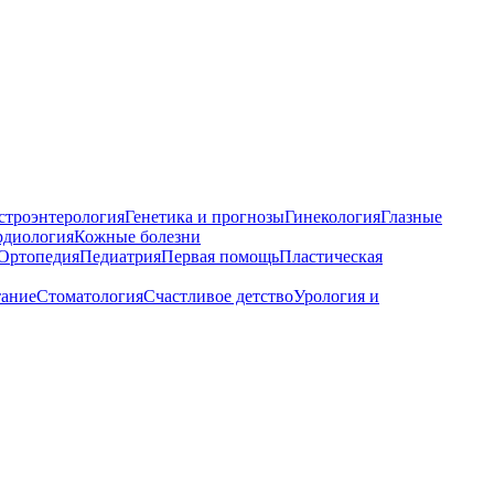
строэнтерология
Генетика и прогнозы
Гинекология
Глазные
рдиология
Кожные болезни
Ортопедия
Педиатрия
Первая помощь
Пластическая
тание
Стоматология
Счастливое детство
Урология и