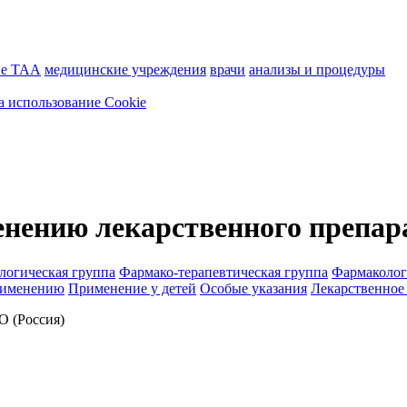
ие ТАА
медицинские учреждения
врачи
анализы и процедуры
а использование Cookie
енению лекарственного препар
логическая группа
Фармако-терапевтическая группа
Фармаколог
рименению
Применение у детей
Особые указания
Лекарственное
 (Россия)