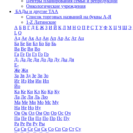
Центры планирования семьи и репродукции
Онкологические учреждения
БАДы и другие ТАА
Список торговых названий на буквы А-Я
1-Z Латинские
А
Б
В
Г
Д
Е
Ж
З
И
Й
К
Л
М
Н
О
П
Р
С
Т
У
Ф
Х
Ц
Ч
Ш
Э
L
Q
Ад
Ае
Ак
Ал
Ан
Ап
Ар
Ас
Ат
Ац
Ба
Бе
Би
Бл
Бо
Бр
Бь
Ва
Ве
Ви
Во
Га
Ге
Ги
Гл
Го
Гр
Д-
Да
Де
Ди
До
Др
Ду
Ды
Дя
Е-
Же
Жи
За
Зв
Зд
Зе
Зи
Зо
Иг
Из
Им
Ин
Ип
Йо
Ка
Ке
Ки
Кл
Ко
Кр
Ку
Ла
Ле
Ли
Ль
Лю
Ма
Ме
Ми
Мо
Мс
Му
На
Не
Но
Ну
Ов
Ок
Ол
Ом
Оп
Ор
Ос
Оч
Па
Пе
Пи
Пл
По
Пр
Пс
Пу
Ра
Ре
Ри
Ру
Ры
Са
Св
Се
Си
Ск
Со
Сп
Ср
Ст
Су