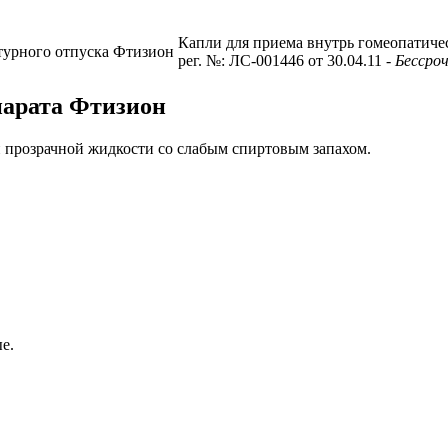
Капли для приема внутрь гомеопатиче
турного отпуска
Фтизион
рег. №: ЛС-001446 от 30.04.11
- Бессро
парата Фтизион
 прозрачной жидкости со слабым спиртовым запахом.
е.