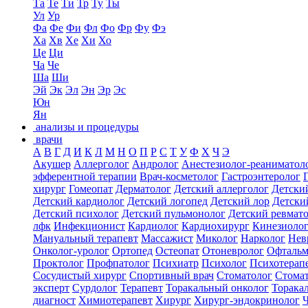
Та
Те
Ти
Тр
Ту
Ты
Ул
Ур
Фа
Фе
Фи
Фл
Фо
Фр
Фу
Фэ
Ха
Хв
Хе
Хи
Хо
Це
Ци
Ча
Че
Ша
Ши
Эй
Эк
Эл
Эн
Эр
Эс
Юн
Ян
анализы и процедуры
врачи
А
В
Г
Д
И
К
Л
М
Н
О
П
Р
С
Т
У
Ф
Х
Ч
Э
Акушер
Аллерголог
Андролог
Анестезиолог-реаниматол
эфферентной терапии
Врач-косметолог
Гастроэнтеролог
хирург
Гомеопат
Дерматолог
Детский аллерголог
Детски
Детский кардиолог
Детский логопед
Детский лор
Детски
Детский психолог
Детский пульмонолог
Детский ревмат
лфк
Инфекционист
Кардиолог
Кардиохирург
Кинезиоло
Мануальный терапевт
Массажист
Миколог
Нарколог
Нев
Онколог-уролог
Ортопед
Остеопат
Отоневролог
Офтальм
Проктолог
Профпатолог
Психиатр
Психолог
Психотерап
Сосудистый хирург
Спортивный врач
Стоматолог
Стомат
эксперт
Сурдолог
Терапевт
Торакальный онколог
Торака
диагност
Химиотерапевт
Хирург
Хирург-эндокринолог
Ч