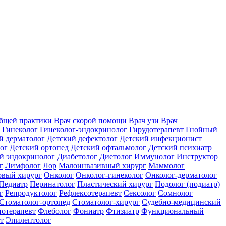
общей практики
Врач скорой помощи
Врач узи
Врач
Гинеколог
Гинеколог-эндокринолог
Гирудотерапевт
Гнойный
й дерматолог
Детский дефектолог
Детский инфекционист
ог
Детский ортопед
Детский офтальмолог
Детский психиатр
й эндокринолог
Диабетолог
Диетолог
Иммунолог
Инструктор
г
Лимфолог
Лор
Малоинвазивный хирург
Маммолог
вый хирург
Онколог
Онколог-гинеколог
Онколог-дерматолог
Педиатр
Перинатолог
Пластический хирург
Подолог (подиатр)
г
Репродуктолог
Рефлексотерапевт
Сексолог
Сомнолог
Стоматолог-ортопед
Стоматолог-хирург
Судебно-медицинский
отерапевт
Флеболог
Фониатр
Фтизиатр
Функциональный
т
Эпилептолог