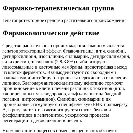
Фармако-терапевтическая группа
Гепатопротекторное средство растительного происхождения
Фармакологическое действие
Средство растительного происхождения. Главным является
гепатопротекторный эффект. Флаволигнаны, в т.ч. силибин,
дегидросилибин, изосилибин, силимарин, дегидросилимарин,
силихристин, тасифолин (2.8-3.8%) стабилизируют
лизосомальные и клеточные мембраны, предотвращая выход
из клеток ферментов. Взаимодействуют со свободными
радикалами и ингибируют процессы перекисного окисления
липидов. Благодаря антиоксидантному действию тормозят
проникновение в клетки печени различных токсинов (в т.ч.
хлорированных углеводородов, альфа-аманитина бледной
поганки, нитрозоаминов). Силибин, силимарин и их
производные стимулируют специфическую РНК-полимеразу
А, в результате этого активизируется синтез белков и
фосфолипидов в гепатоцитах, ускоряются процессы
регенерации и детоксикации в печени.
Нормализации процессов обмена веществ способствуют