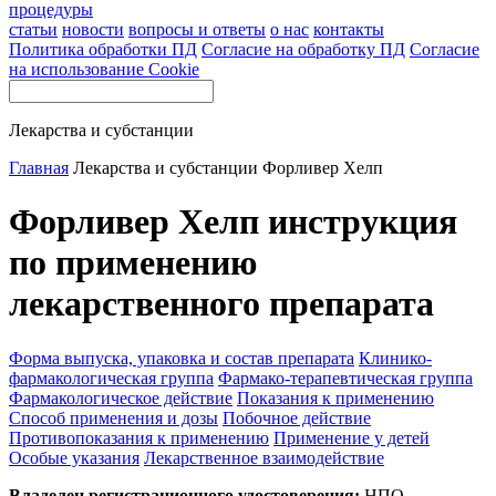
процедуры
статьи
новости
вопросы и ответы
о нас
контакты
Политика обработки ПД
Согласие на обработку ПД
Согласие
на использование Cookie
Лекарства и субстанции
Главная
Лекарства и субстанции
Форливер Хелп
Форливер Хелп инструкция
по применению
лекарственного препарата
Форма выпуска, упаковка и состав препарата
Клинико-
фармакологическая группа
Фармако-терапевтическая группа
Фармакологическое действие
Показания к применению
Способ применения и дозы
Побочное действие
Противопоказания к применению
Применение у детей
Особые указания
Лекарственное взаимодействие
Владелец регистрационного удостоверения:
НПО