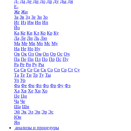
Д-
Да
Де
Ди
До
Др
Ду
Ды
Дя
Е-
Же
Жи
За
Зв
Зд
Зе
Зи
Зо
Иг
Из
Им
Ин
Ип
Йо
Ка
Ке
Ки
Кл
Ко
Кр
Ку
Ла
Ле
Ли
Ль
Лю
Ма
Ме
Ми
Мо
Мс
Му
На
Не
Но
Ну
Ов
Ок
Ол
Ом
Оп
Ор
Ос
Оч
Па
Пе
Пи
Пл
По
Пр
Пс
Пу
Ра
Ре
Ри
Ру
Ры
Са
Св
Се
Си
Ск
Со
Сп
Ср
Ст
Су
Та
Те
Ти
Тр
Ту
Ты
Ул
Ур
Фа
Фе
Фи
Фл
Фо
Фр
Фу
Фэ
Ха
Хв
Хе
Хи
Хо
Це
Ци
Ча
Че
Ша
Ши
Эй
Эк
Эл
Эн
Эр
Эс
Юн
Ян
анализы и процедуры