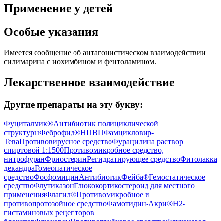
Применение у детей
Особые указания
Имеется сообщение об антагонистическом взаимодействии
силимарина с иохимбином и фентоламином.
Лекарственное взаимодействие
Другие препараты на эту букву:
Фуциталмик®
Антибиотик полициклической
структуры
Феброфид®
НПВП
Фамцикловир-
Тева
Противовирусное средство
Фурацилина раствор
спиртовой 1:1500
Противомикробное средство,
нитрофуран
Фриостерин
Регидратирующее средство
Фитолакка
декандра
Гомеопатическое
средство
Фосфомицин
Антибиотик
Фейба®
Гемостатическое
средство
Флутиказон
Глюкокортикостероид для местного
применения
Флагил®
Противомикробное и
противопротозойное средство
Фамотидин-Акри®
H2-
гистаминовых рецепторов