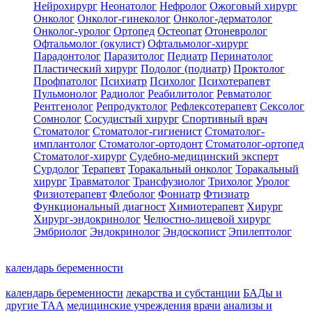
Нейрохирург
Неонатолог
Нефролог
Ожоговый хирург
Онколог
Онколог-гинеколог
Онколог-дерматолог
Онколог-уролог
Ортопед
Остеопат
Отоневролог
Офтальмолог (окулист)
Офтальмолог-хирург
Парадонтолог
Паразитолог
Педиатр
Перинатолог
Пластический хирург
Подолог (подиатр)
Проктолог
Профпатолог
Психиатр
Психолог
Психотерапевт
Пульмонолог
Радиолог
Реабилитолог
Ревматолог
Рентгенолог
Репродуктолог
Рефлексотерапевт
Сексолог
Сомнолог
Сосудистый хирург
Спортивный врач
Стоматолог
Стоматолог-гигиенист
Стоматолог-
имплантолог
Стоматолог-ортодонт
Стоматолог-ортопед
Стоматолог-хирург
Судебно-медицинский эксперт
Сурдолог
Терапевт
Торакальный онколог
Торакальный
хирург
Травматолог
Трансфузиолог
Трихолог
Уролог
Физиотерапевт
Флеболог
Фониатр
Фтизиатр
Функциональный диагност
Химиотерапевт
Хирург
Хирург-эндокринолог
Челюстно-лицевой хирург
Эмбриолог
Эндокринолог
Эндоскопист
Эпилептолог
календарь беременности
календарь беременности
лекарства и субстанции
БАДы и
другие ТАА
медицинские учреждения
врачи
анализы и