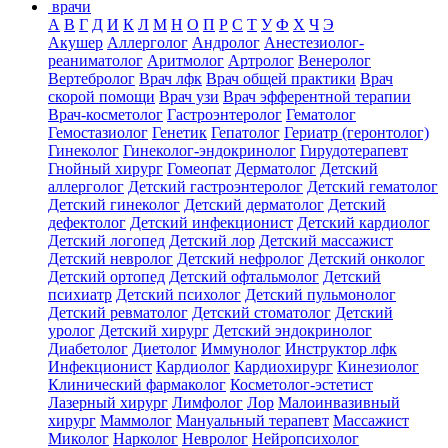
врачи
А
В
Г
Д
И
К
Л
М
Н
О
П
Р
С
Т
У
Ф
Х
Ч
Э
Акушер
Аллерголог
Андролог
Анестезиолог-
реаниматолог
Аритмолог
Артролог
Венеролог
Вертебролог
Врач лфк
Врач общей практики
Врач
скорой помощи
Врач узи
Врач эфферентной терапии
Врач-косметолог
Гастроэнтеролог
Гематолог
Гемостазиолог
Генетик
Гепатолог
Гериатр (геронтолог)
Гинеколог
Гинеколог-эндокринолог
Гирудотерапевт
Гнойный хирург
Гомеопат
Дерматолог
Детский
аллерголог
Детский гастроэнтеролог
Детский гематолог
Детский гинеколог
Детский дерматолог
Детский
дефектолог
Детский инфекционист
Детский кардиолог
Детский логопед
Детский лор
Детский массажист
Детский невролог
Детский нефролог
Детский онколог
Детский ортопед
Детский офтальмолог
Детский
психиатр
Детский психолог
Детский пульмонолог
Детский ревматолог
Детский стоматолог
Детский
уролог
Детский хирург
Детский эндокринолог
Диабетолог
Диетолог
Иммунолог
Инструктор лфк
Инфекционист
Кардиолог
Кардиохирург
Кинезиолог
Клинический фармаколог
Косметолог-эстетист
Лазерный хирург
Лимфолог
Лор
Малоинвазивный
хирург
Маммолог
Мануальный терапевт
Массажист
Миколог
Нарколог
Невролог
Нейропсихолог