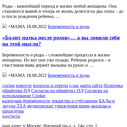
Роды – важнейший период в жизни любой женщины. Она
становится мамой и теперь ее жизнь делится на два этапа – до
и после рождения ребенка. …
+МАМА 18.08.2022
Беременность и роды
«Болит матка после родов»… а вы ловили себя
на этой мысли?
Беременность и роды – сложнейшие процессы в жизни
женщины. Но вот они уже позади. Ребенок родился – и
счастливая мама держит малыша на руках и …
+МАМА 18.08.2022
Беременность и роды
статьи
новости
вопросы и ответы
о нас
карта сайта
Политика
обработки ПД
Согласие на обработку ПД
Согласие на
использование Cookie
календарь беременности
лекарства и субстанции
БАДы и
другие ТАА
медицинские учреждения
врачи
анализы и
процедуры
контакты
наш адрес в Москве: Научный пр-д, д. 14а, стр. 1