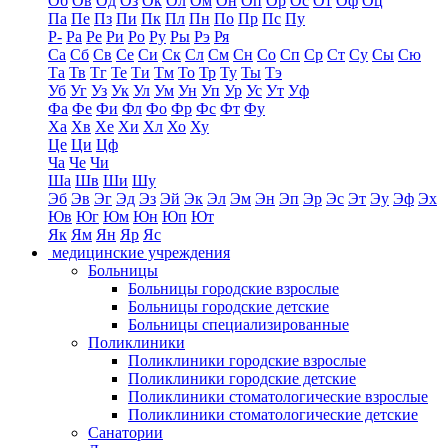
Об
Ов
Од
Оз
Ок
Ол
Ом
Он
Оп
Ор
Ос
От
Оф
Оц
Па
Пе
Пз
Пи
Пк
Пл
Пн
По
Пр
Пс
Пу
Р-
Ра
Ре
Ри
Ро
Ру
Ры
Рэ
Ря
Са
Сб
Св
Се
Си
Ск
Сл
См
Сн
Со
Сп
Ср
Ст
Су
Сы
Сю
Та
Тв
Тг
Те
Ти
Тм
То
Тр
Ту
Ты
Тэ
Уб
Уг
Уз
Ук
Ул
Ум
Ун
Уп
Ур
Ус
Ут
Уф
Фа
Фе
Фи
Фл
Фо
Фр
Фс
Фт
Фу
Ха
Хв
Хе
Хи
Хл
Хо
Ху
Це
Ци
Цф
Ча
Че
Чи
Ша
Шв
Ши
Шу
Эб
Эв
Эг
Эд
Эз
Эй
Эк
Эл
Эм
Эн
Эп
Эр
Эс
Эт
Эу
Эф
Эх
Юв
Юг
Юм
Юн
Юп
Ют
Як
Ям
Ян
Яр
Яс
медицинские учреждения
Больницы
Больницы городские взрослые
Больницы городские детские
Больницы специализированные
Поликлиники
Поликлиники городские взрослые
Поликлиники городские детские
Поликлиники стоматологические взрослые
Поликлиники стоматологические детские
Санатории