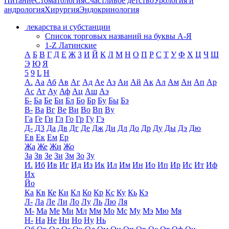
Питание
Стоматология
Счастливое детство
Урология и
андрология
Хирургия
Эндокринология
лекарства и субстанции
Список торговых названий на буквы А-Я
1-Z Латинские
А
Б
В
Г
Д
Е
Ж
З
И
Й
К
Л
М
Н
О
П
Р
С
Т
У
Ф
Х
Ц
Ч
Ш
Э
Ю
Я
5
9
L
H
А.
Аа
Аб
Ав
Аг
Ад
Ае
Аз
Аи
Ай
Ак
Ал
Ам
Ан
Ап
Ар
Ас
Ат
Ау
Аф
Ац
Аш
Аэ
Б-
Ба
Бе
Би
Бл
Бо
Бр
Бу
Бы
Бэ
В-
Ва
Вг
Ве
Ви
Во
Вп
Ву
Га
Ге
Ги
Гл
Го
Гр
Гу
Гэ
Д-
Д3
Да
Дв
Дг
Де
Дж
Ди
Дл
До
Др
Ду
Ды
Дэ
Дю
Ев
Ек
Ем
Ер
Жа
Же
Жи
Жо
За
Зв
Зе
Зи
Зм
Зо
Зу
И.
Иб
Ив
Иг
Ид
Из
Ик
Ил
Им
Ин
Ио
Ип
Ир
Ис
Ит
Иф
Их
Йо
Ка
Кв
Ке
Ки
Кл
Ко
Кр
Кс
Ку
Кь
Кэ
Л-
Ла
Ле
Ли
Ло
Лу
Ль
Лю
Ля
М-
Ма
Ме
Ми
Мл
Мм
Мо
Мс
Му
Мэ
Мю
Мя
Н-
На
Не
Ни
Но
Ну
Нь