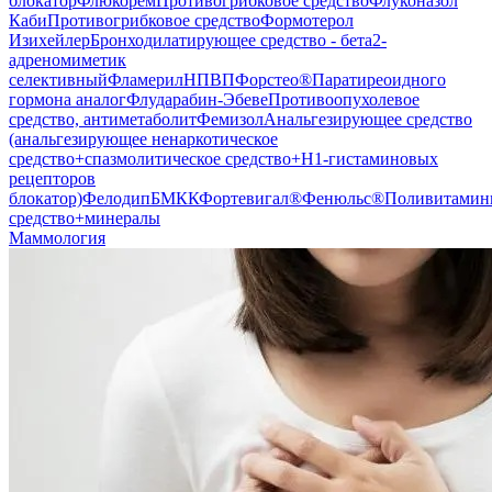
блокатор
Флюкорем
Противогрибковое средство
Флуконазол
Каби
Противогрибковое средство
Формотерол
Изихейлер
Бронходилатирующее средство - бета2-
адреномиметик
селективный
Фламерил
НПВП
Форстео®
Паратиреоидного
гормона аналог
Флударабин-Эбеве
Противоопухолевое
средство, антиметаболит
Фемизол
Анальгезирующее средство
(анальгезирующее ненаркотическое
средство+спазмолитическое средство+H1-гистаминовых
рецепторов
блокатор)
Фелодип
БМКК
Фортевигал®
Фенюльс®
Поливитамин
средство+минералы
Маммология