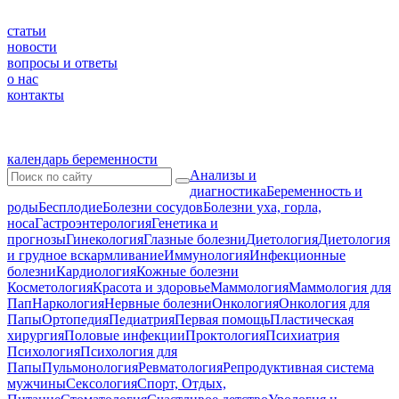
статьи
новости
вопросы и ответы
о нас
контакты
календарь беременности
Анализы и
диагностика
Беременность и
роды
Бесплодие
Болезни сосудов
Болезни уха, горла,
носа
Гастроэнтерология
Генетика и
прогнозы
Гинекология
Глазные болезни
Диетология
Диетология
и грудное вскармливание
Иммунология
Инфекционные
болезни
Кардиология
Кожные болезни
Косметология
Красота и здоровье
Маммология
Маммология для
Пап
Наркология
Нервные болезни
Онкология
Онкология для
Папы
Ортопедия
Педиатрия
Первая помощь
Пластическая
хирургия
Половые инфекции
Проктология
Психиатрия
Психология
Психология для
Папы
Пульмонология
Ревматология
Репродуктивная система
мужчины
Сексология
Спорт, Отдых,