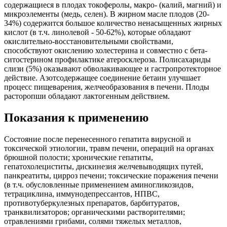
содержащиеся в плодах токоферолы, макро- (калий, магний) и
микроэлементы (медь, селен). В жирном масле плодов (20-
34%) содержится большое количество ненасыщенных жирных
кислот (в т.ч. линолевой - 50-62%), которые обладают
окислительно-восстановительными свойствами,
способствуют окислению холестерина и совместно с бета-
ситостерином профилактике атеросклероза. Полисахариды
слизи (5%) оказывают обволакивающее и гастропротекторное
действие. Азотсодержащее соединение бетаин улучшает
процесс пищеварения, желчеобразования в печени. Плоды
расторопши обладают лактогенным действием.
Показания к применению
Состояние после перенесенного гепатита вирусной и
токсической этиологии, травм печени, операций на органах
брюшной полости; хронические гепатиты,
гепатохолециститы, дискинезия желчевыводящих путей,
панкреатиты, цирроз печени; токсические поражения печени
(в т.ч. обусловленные применением аминогликозидов,
тетрациклина, иммунодепрессантов, НПВС,
противотуберкулезных препаратов, барбитуратов,
транквилизаторов; органическими растворителями;
отравлениями грибами, солями тяжелых металлов,