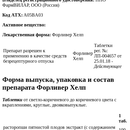
ФармВИЛАР, OOО (Россия)
Код ATX:
A05BA03
Активное вещество:
Лекарственная форма:
Форливер Хелп
Таблетки
Препарат разрешен к
рег. №:
Форливер
применению в качестве средств
ЛП-004657 от
Хелп
безрецептурного отпуска
25.01.18
-
Действующее
Форма выпуска, упаковка и состав
препарата Форливер Хелп
Таблетки
от светло-коричневого до коричневого цвета с
вкраплениями, круглые, двояковыпуклые.
1
таб.
расторопши пятнистой плодов экстракт (с содержанием
100