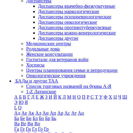
Диспансеры
Диспансеры врачебно-физкультурные
Диспансеры наркологические
Диспансеры психоневрологические
Диспансеры онкологические
Диспансеры противотуберкулезные
Диспансеры кожно-венерологические
Диспансеры другие
Медицинские центры
Родильные дома
Женские консультации
Госпитали для ветеранов войн
Хосписы
Центры планирования семьи и репродукции
Онкологические учреждения
БАДы и другие ТАА
Список торговых названий на буквы А-Я
1-Z Латинские
А
Б
В
Г
Д
Е
Ж
З
И
Й
К
Л
М
Н
О
П
Р
С
Т
У
Ф
Х
Ц
Ч
Ш
Э
Ю
Я
L
Q
Ад
Ае
Ак
Ал
Ан
Ап
Ар
Ас
Ат
Ац
Ба
Бе
Би
Бл
Бо
Бр
Бь
Ва
Ве
Ви
Во
Га
Ге
Ги
Гл
Го
Гр