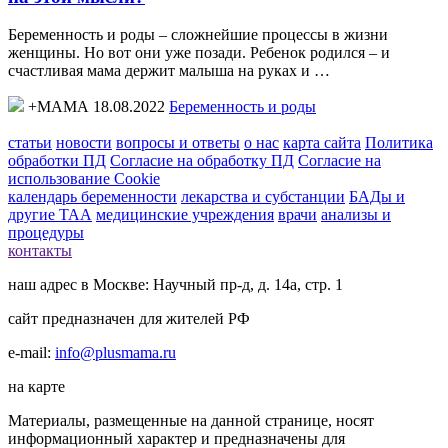
Беременность и роды – сложнейшие процессы в жизни
женщины. Но вот они уже позади. Ребенок родился – и
счастливая мама держит малыша на руках и …
+МАМА 18.08.2022
Беременность и роды
статьи
новости
вопросы и ответы
о нас
карта сайта
Политика
обработки ПД
Согласие на обработку ПД
Согласие на
использование Cookie
календарь беременности
лекарства и субстанции
БАДы и
другие ТАА
медицинские учреждения
врачи
анализы и
процедуры
контакты
наш адрес в Москве: Научный пр-д, д. 14а, стр. 1
сайт предназначен для жителей РФ
e-mail:
info@plusmama.ru
на карте
Материалы, размещенные на данной странице, носят
информационный характер и предназначены для