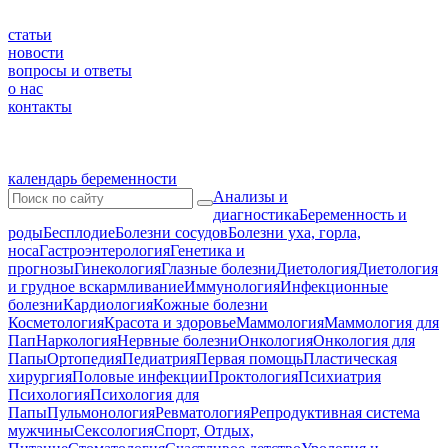
статьи
новости
вопросы и ответы
о нас
контакты
календарь беременности
Анализы и
диагностика
Беременность и
роды
Бесплодие
Болезни сосудов
Болезни уха, горла,
носа
Гастроэнтерология
Генетика и
прогнозы
Гинекология
Глазные болезни
Диетология
Диетология
и грудное вскармливание
Иммунология
Инфекционные
болезни
Кардиология
Кожные болезни
Косметология
Красота и здоровье
Маммология
Маммология для
Пап
Наркология
Нервные болезни
Онкология
Онкология для
Папы
Ортопедия
Педиатрия
Первая помощь
Пластическая
хирургия
Половые инфекции
Проктология
Психиатрия
Психология
Психология для
Папы
Пульмонология
Ревматология
Репродуктивная система
мужчины
Сексология
Спорт, Отдых,