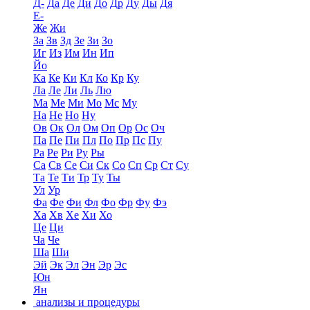
Д-
Да
Де
Ди
До
Др
Ду
Ды
Дя
Е-
Же
Жи
За
Зв
Зд
Зе
Зи
Зо
Иг
Из
Им
Ин
Ип
Йо
Ка
Ке
Ки
Кл
Ко
Кр
Ку
Ла
Ле
Ли
Ль
Лю
Ма
Ме
Ми
Мо
Мс
Му
На
Не
Но
Ну
Ов
Ок
Ол
Ом
Оп
Ор
Ос
Оч
Па
Пе
Пи
Пл
По
Пр
Пс
Пу
Ра
Ре
Ри
Ру
Ры
Са
Св
Се
Си
Ск
Со
Сп
Ср
Ст
Су
Та
Те
Ти
Тр
Ту
Ты
Ул
Ур
Фа
Фе
Фи
Фл
Фо
Фр
Фу
Фэ
Ха
Хв
Хе
Хи
Хо
Це
Ци
Ча
Че
Ша
Ши
Эй
Эк
Эл
Эн
Эр
Эс
Юн
Ян
анализы и процедуры