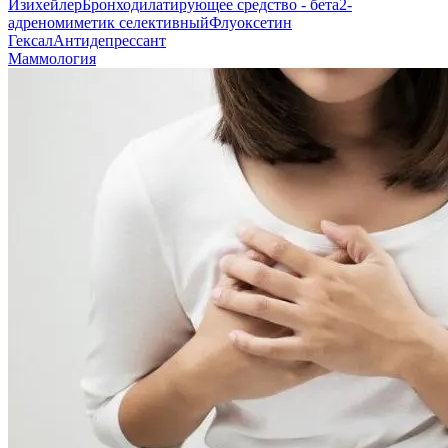
Изихейлер
Бронходилатирующее средство - бета2-
адреномиметик селективный
Флуоксетин
Гексал
Антидепрессант
Маммология