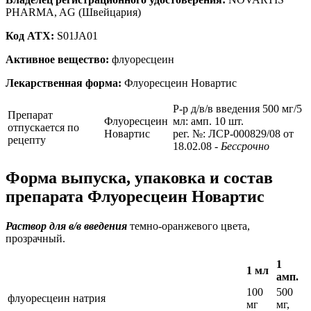
PHARMA, AG (Швейцария)
Код ATX:
S01JA01
Активное вещество:
флуоресцеин
Лекарственная форма:
Флуоресцеин Новартис
Р-р д/в/в введения 500 мг/5
Препарат
Флуоресцеин
мл: амп. 10 шт.
отпускается по
Новартис
рег. №: ЛСР-000829/08 от
рецепту
18.02.08
- Бессрочно
Форма выпуска, упаковка и состав
препарата Флуоресцеин Новартис
Раствор для в/в введения
темно-оранжевого цвета,
прозрачный.
1
1 мл
амп.
100
500
флуоресцеин натрия
мг
мг,