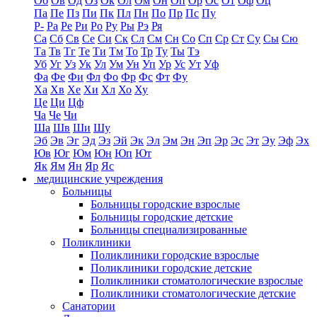
Об
Ов
Од
Оз
Ок
Ол
Ом
Он
Оп
Ор
Ос
От
Оф
Оц
Па
Пе
Пз
Пи
Пк
Пл
Пн
По
Пр
Пс
Пу
Р-
Ра
Ре
Ри
Ро
Ру
Ры
Рэ
Ря
Са
Сб
Св
Се
Си
Ск
Сл
См
Сн
Со
Сп
Ср
Ст
Су
Сы
Сю
Та
Тв
Тг
Те
Ти
Тм
То
Тр
Ту
Ты
Тэ
Уб
Уг
Уз
Ук
Ул
Ум
Ун
Уп
Ур
Ус
Ут
Уф
Фа
Фе
Фи
Фл
Фо
Фр
Фс
Фт
Фу
Ха
Хв
Хе
Хи
Хл
Хо
Ху
Це
Ци
Цф
Ча
Че
Чи
Ша
Шв
Ши
Шу
Эб
Эв
Эг
Эд
Эз
Эй
Эк
Эл
Эм
Эн
Эп
Эр
Эс
Эт
Эу
Эф
Эх
Юв
Юг
Юм
Юн
Юп
Ют
Як
Ям
Ян
Яр
Яс
медицинские учреждения
Больницы
Больницы городские взрослые
Больницы городские детские
Больницы специализированные
Поликлиники
Поликлиники городские взрослые
Поликлиники городские детские
Поликлиники стоматологические взрослые
Поликлиники стоматологические детские
Санатории