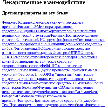
Лекарственное взаимодействие
Другие препараты на эту букву:
Фенюльс Комплекс
Гемопоэза стимулятор-железа
препарат
Финалгон®
Местнораздражающее
средство
Фуцидин® Г
Глюкокортикостероид+антибиотик
полициклической структуры
Фаридак
Противоопухолевое
средство
Фортевигал® К
Феррум фосфорикум
Гомеопатическое
средство
Фенофибрат Канон
Гиполипидемическое средство -
фибрат
Фитогаленика®
Общетонизирующее средство
растительного происхождения
Фламерил
НПВП
Феррум
ЛЕК®
Гемопоэза стимулятор-железа препарат
Фемостон®
конти
Противоклимактерическое средство
(эстроген+прогестаген)
Фейба®
Гемостатическое
средство
Феназалгин®
Другие препараты, применяемые в
урологии
Фасторик Плюс
ОРЗ и "простуды" симптомов
средство устранения (анальгезирующее ненаркотическое
средство+симпатомиметическое средство+H1-гистаминовых
рецепторов блокатор)
Флупиртин-СЗ
Анальгезирующее
ненаркотическое средство
Фолиевая кислота
Витамин
Фер-
Ромфарм
Гемопоэза стимулятор-железа
препарат
Фавирокс
Противовирусное средство
Флударабин-
Тева
Противоопухолевое средство, антиметаболит
Формотерол