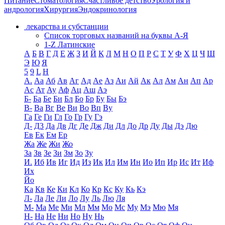
Питание
Стоматология
Счастливое детство
Урология и
андрология
Хирургия
Эндокринология
лекарства и субстанции
Список торговых названий на буквы А-Я
1-Z Латинские
А
Б
В
Г
Д
Е
Ж
З
И
Й
К
Л
М
Н
О
П
Р
С
Т
У
Ф
Х
Ц
Ч
Ш
Э
Ю
Я
5
9
L
H
А.
Аа
Аб
Ав
Аг
Ад
Ае
Аз
Аи
Ай
Ак
Ал
Ам
Ан
Ап
Ар
Ас
Ат
Ау
Аф
Ац
Аш
Аэ
Б-
Ба
Бе
Би
Бл
Бо
Бр
Бу
Бы
Бэ
В-
Ва
Вг
Ве
Ви
Во
Вп
Ву
Га
Ге
Ги
Гл
Го
Гр
Гу
Гэ
Д-
Д3
Да
Дв
Дг
Де
Дж
Ди
Дл
До
Др
Ду
Ды
Дэ
Дю
Ев
Ек
Ем
Ер
Жа
Же
Жи
Жо
За
Зв
Зе
Зи
Зм
Зо
Зу
И.
Иб
Ив
Иг
Ид
Из
Ик
Ил
Им
Ин
Ио
Ип
Ир
Ис
Ит
Иф
Их
Йо
Ка
Кв
Ке
Ки
Кл
Ко
Кр
Кс
Ку
Кь
Кэ
Л-
Ла
Ле
Ли
Ло
Лу
Ль
Лю
Ля
М-
Ма
Ме
Ми
Мл
Мм
Мо
Мс
Му
Мэ
Мю
Мя
Н-
На
Не
Ни
Но
Ну
Нь