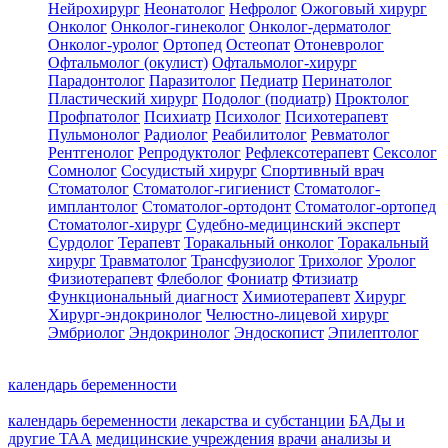
Нейрохирург
Неонатолог
Нефролог
Ожоговый хирург
Онколог
Онколог-гинеколог
Онколог-дерматолог
Онколог-уролог
Ортопед
Остеопат
Отоневролог
Офтальмолог (окулист)
Офтальмолог-хирург
Парадонтолог
Паразитолог
Педиатр
Перинатолог
Пластический хирург
Подолог (подиатр)
Проктолог
Профпатолог
Психиатр
Психолог
Психотерапевт
Пульмонолог
Радиолог
Реабилитолог
Ревматолог
Рентгенолог
Репродуктолог
Рефлексотерапевт
Сексолог
Сомнолог
Сосудистый хирург
Спортивный врач
Стоматолог
Стоматолог-гигиенист
Стоматолог-
имплантолог
Стоматолог-ортодонт
Стоматолог-ортопед
Стоматолог-хирург
Судебно-медицинский эксперт
Сурдолог
Терапевт
Торакальный онколог
Торакальный
хирург
Травматолог
Трансфузиолог
Трихолог
Уролог
Физиотерапевт
Флеболог
Фониатр
Фтизиатр
Функциональный диагност
Химиотерапевт
Хирург
Хирург-эндокринолог
Челюстно-лицевой хирург
Эмбриолог
Эндокринолог
Эндоскопист
Эпилептолог
календарь беременности
календарь беременности
лекарства и субстанции
БАДы и
другие ТАА
медицинские учреждения
врачи
анализы и