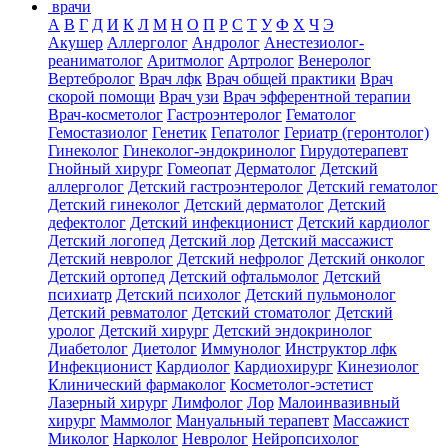
врачи
А
В
Г
Д
И
К
Л
М
Н
О
П
Р
С
Т
У
Ф
Х
Ч
Э
Акушер
Аллерголог
Андролог
Анестезиолог-
реаниматолог
Аритмолог
Артролог
Венеролог
Вертебролог
Врач лфк
Врач общей практики
Врач
скорой помощи
Врач узи
Врач эфферентной терапии
Врач-косметолог
Гастроэнтеролог
Гематолог
Гемостазиолог
Генетик
Гепатолог
Гериатр (геронтолог)
Гинеколог
Гинеколог-эндокринолог
Гирудотерапевт
Гнойный хирург
Гомеопат
Дерматолог
Детский
аллерголог
Детский гастроэнтеролог
Детский гематолог
Детский гинеколог
Детский дерматолог
Детский
дефектолог
Детский инфекционист
Детский кардиолог
Детский логопед
Детский лор
Детский массажист
Детский невролог
Детский нефролог
Детский онколог
Детский ортопед
Детский офтальмолог
Детский
психиатр
Детский психолог
Детский пульмонолог
Детский ревматолог
Детский стоматолог
Детский
уролог
Детский хирург
Детский эндокринолог
Диабетолог
Диетолог
Иммунолог
Инструктор лфк
Инфекционист
Кардиолог
Кардиохирург
Кинезиолог
Клинический фармаколог
Косметолог-эстетист
Лазерный хирург
Лимфолог
Лор
Малоинвазивный
хирург
Маммолог
Мануальный терапевт
Массажист
Миколог
Нарколог
Невролог
Нейропсихолог