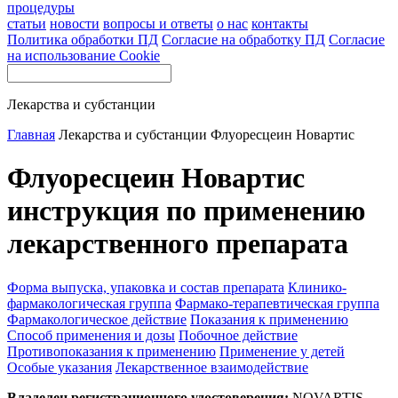
процедуры
статьи
новости
вопросы и ответы
о нас
контакты
Политика обработки ПД
Согласие на обработку ПД
Согласие
на использование Cookie
Лекарства и субстанции
Главная
Лекарства и субстанции
Флуоресцеин Новартис
Флуоресцеин Новартис
инструкция по применению
лекарственного препарата
Форма выпуска, упаковка и состав препарата
Клинико-
фармакологическая группа
Фармако-терапевтическая группа
Фармакологическое действие
Показания к применению
Способ применения и дозы
Побочное действие
Противопоказания к применению
Применение у детей
Особые указания
Лекарственное взаимодействие
Владелец регистрационного удостоверения:
NOVARTIS