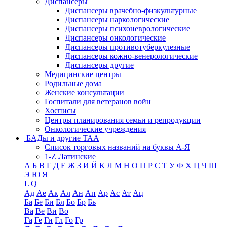
Диспансеры
Диспансеры врачебно-физкультурные
Диспансеры наркологические
Диспансеры психоневрологические
Диспансеры онкологические
Диспансеры противотуберкулезные
Диспансеры кожно-венерологические
Диспансеры другие
Медицинские центры
Родильные дома
Женские консультации
Госпитали для ветеранов войн
Хосписы
Центры планирования семьи и репродукции
Онкологические учреждения
БАДы и другие ТАА
Список торговых названий на буквы А-Я
1-Z Латинские
А
Б
В
Г
Д
Е
Ж
З
И
Й
К
Л
М
Н
О
П
Р
С
Т
У
Ф
Х
Ц
Ч
Ш
Э
Ю
Я
L
Q
Ад
Ае
Ак
Ал
Ан
Ап
Ар
Ас
Ат
Ац
Ба
Бе
Би
Бл
Бо
Бр
Бь
Ва
Ве
Ви
Во
Га
Ге
Ги
Гл
Го
Гр