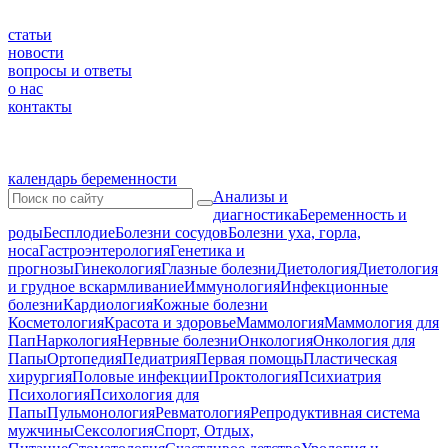
статьи
новости
вопросы и ответы
о нас
контакты
календарь беременности
Анализы и
диагностика
Беременность и
роды
Бесплодие
Болезни сосудов
Болезни уха, горла,
носа
Гастроэнтерология
Генетика и
прогнозы
Гинекология
Глазные болезни
Диетология
Диетология
и грудное вскармливание
Иммунология
Инфекционные
болезни
Кардиология
Кожные болезни
Косметология
Красота и здоровье
Маммология
Маммология для
Пап
Наркология
Нервные болезни
Онкология
Онкология для
Папы
Ортопедия
Педиатрия
Первая помощь
Пластическая
хирургия
Половые инфекции
Проктология
Психиатрия
Психология
Психология для
Папы
Пульмонология
Ревматология
Репродуктивная система
мужчины
Сексология
Спорт, Отдых,