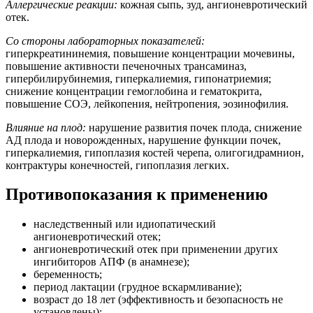
Аллергические реакции:
кожная сыпь, зуд, ангионевротический
отек.
Со стороны лабораторных показателей:
гиперкреатининемия, повышение концентрации мочевины,
повышение активности печеночных трансаминаз,
гипербилирубинемия, гиперкалиемия, гипонатриемия;
снижение концентрации гемоглобина и гематокрита,
повышение СОЭ, лейкопения, нейтропения, эозинофилия.
Влияние на плод:
нарушение развития почек плода, снижение
АД плода и новорожденных, нарушение функции почек,
гиперкалиемия, гипоплазия костей черепа, олигогидрамнион,
контрактуры конечностей, гипоплазия легких.
Противопоказания к применению
наследственный или идиопатический
ангионевротический отек;
ангионевротический отек при применении других
ингибиторов АПФ (в анамнезе);
беременность;
период лактации (грудное вскармливание);
возраст до 18 лет (эффективность и безопасность не
установлены);