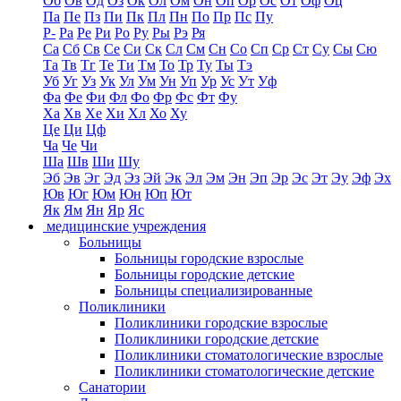
Об
Ов
Од
Оз
Ок
Ол
Ом
Он
Оп
Ор
Ос
От
Оф
Оц
Па
Пе
Пз
Пи
Пк
Пл
Пн
По
Пр
Пс
Пу
Р-
Ра
Ре
Ри
Ро
Ру
Ры
Рэ
Ря
Са
Сб
Св
Се
Си
Ск
Сл
См
Сн
Со
Сп
Ср
Ст
Су
Сы
Сю
Та
Тв
Тг
Те
Ти
Тм
То
Тр
Ту
Ты
Тэ
Уб
Уг
Уз
Ук
Ул
Ум
Ун
Уп
Ур
Ус
Ут
Уф
Фа
Фе
Фи
Фл
Фо
Фр
Фс
Фт
Фу
Ха
Хв
Хе
Хи
Хл
Хо
Ху
Це
Ци
Цф
Ча
Че
Чи
Ша
Шв
Ши
Шу
Эб
Эв
Эг
Эд
Эз
Эй
Эк
Эл
Эм
Эн
Эп
Эр
Эс
Эт
Эу
Эф
Эх
Юв
Юг
Юм
Юн
Юп
Ют
Як
Ям
Ян
Яр
Яс
медицинские учреждения
Больницы
Больницы городские взрослые
Больницы городские детские
Больницы специализированные
Поликлиники
Поликлиники городские взрослые
Поликлиники городские детские
Поликлиники стоматологические взрослые
Поликлиники стоматологические детские
Санатории