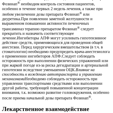
®
Фозинап
необходим контроль состояния пациентов,
особенно в течение первых 2 недель лечения, а также при
®
любом увеличении дозы препарата Фозинап
или
диуретика.При появлении заметной желтушности и
выраженном повышении активности печеночных
®
трансаминаз терапию препаратом Фозинап
следует
прекратить и назначить соответствующее
лечение.Ингибиторы АПФ могут усиливать гипотензивное
действие средств, применяющихся для проведения общей
анестезии. Перед хирургическим вмешательством (в т.ч. в
стоматологии) необходимо предупредить врача-анестезиолога
о применении ингибиторов АПФ.Следует соблюдать
осторожность при выполнении физических упражнений или
при жаркой погоде из-за риска дегидратации и артериальной
гипотензии вследствие уменьшения ОЦК.
Влияние на
способность к вождению автотранспорта и управлению
механизмами
Необходимо соблюдать осторожность при
управлении транспортными средствами или выполнении
другой работы, требующей повышенной концентрации
внимания, т.к. возможно развитие головокружения, особенно
®
после приема начальной дозы препарата Фозинап
.
Лекарственное взаимодействие