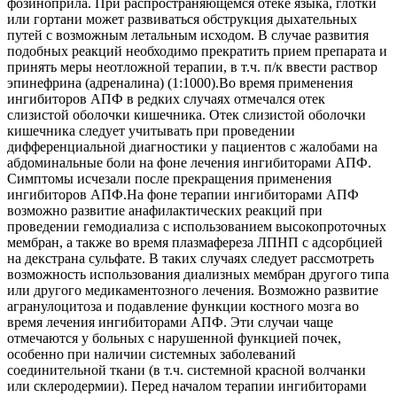
фозиноприла. При распространяющемся отеке языка, глотки
или гортани может развиваться обструкция дыхательных
путей с возможным летальным исходом. В случае развития
подобных реакций необходимо прекратить прием препарата и
принять меры неотложной терапии, в т.ч. п/к ввести раствор
эпинефрина (адреналина) (1:1000).Во время применения
ингибиторов АПФ в редких случаях отмечался отек
слизистой оболочки кишечника. Отек слизистой оболочки
кишечника следует учитывать при проведении
дифференциальной диагностики у пациентов с жалобами на
абдоминальные боли на фоне лечения ингибиторами АПФ.
Симптомы исчезали после прекращения применения
ингибиторов АПФ.На фоне терапии ингибиторами АПФ
возможно развитие анафилактических реакций при
проведении гемодиализа с использованием высокопроточных
мембран, а также во время плазмафереза ЛПНП с адсорбцией
на декстрана сульфате. В таких случаях следует рассмотреть
возможность использования диализных мембран другого типа
или другого медикаментозного лечения. Возможно развитие
агранулоцитоза и подавление функции костного мозга во
время лечения ингибиторами АПФ. Эти случаи чаще
отмечаются у больных с нарушенной функцией почек,
особенно при наличии системных заболеваний
соединительной ткани (в т.ч. системной красной волчанки
или склеродермии). Перед началом терапии ингибиторами