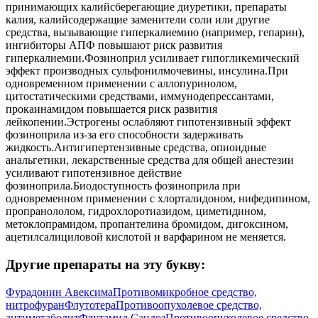
принимающих калийсберегающие диуретики, препараты
калия, калийсодержащие заменители соли или другие
средства, вызывающие гиперкалиемию (например, гепарин),
ингибиторы АПФ повышают риск развития
гиперкалиемии.Фозиноприл усиливает гипогликемический
эффект производных сульфонилмочевины, инсулина.При
одновременном применении с аллопуринолом,
цитостатическими средствами, иммунодепрессантами,
прокаинамидом повышается риск развития
лейкопении.Эстрогены ослабляют гипотензивный эффект
фозиноприла из-за его способности задерживать
жидкость.Антигипертензивные средства, опиоидные
анальгетики, лекарственные средства для общей анестезии
усиливают гипотензивное действие
фозиноприла.Биодоступность фозиноприла при
одновременном применении с хлорталидоном, нифедипином,
пропранололом, гидрохлоротиазидом, циметидином,
метоклопрамидом, пропантелина бромидом, дигоксином,
ацетилсалициловой кислотой и варфарином не меняется.
Другие препараты на эту букву:
Фурадонин Авексима
Противомикробное средство,
нитрофуран
Флутотера
Противоопухолевое средство,
антиметаболит
Флутамид Сандоз
Противоопухолевое средство,