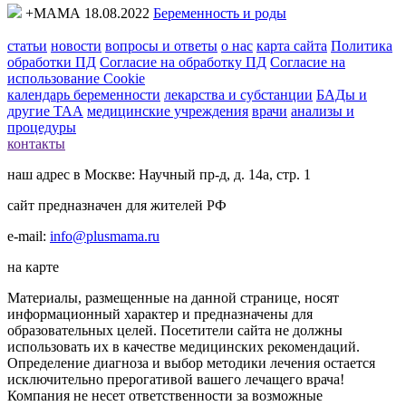
+МАМА 18.08.2022
Беременность и роды
статьи
новости
вопросы и ответы
о нас
карта сайта
Политика
обработки ПД
Согласие на обработку ПД
Согласие на
использование Cookie
календарь беременности
лекарства и субстанции
БАДы и
другие ТАА
медицинские учреждения
врачи
анализы и
процедуры
контакты
наш адрес в Москве: Научный пр-д, д. 14а, стр. 1
сайт предназначен для жителей РФ
e-mail:
info@plusmama.ru
на карте
Материалы, размещенные на данной странице, носят
информационный характер и предназначены для
образовательных целей. Посетители сайта не должны
использовать их в качестве медицинских рекомендаций.
Определение диагноза и выбор методики лечения остается
исключительно прерогативой вашего лечащего врача!
Компания не несет ответственности за возможные