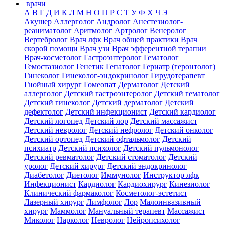
врачи
А
В
Г
Д
И
К
Л
М
Н
О
П
Р
С
Т
У
Ф
Х
Ч
Э
Акушер
Аллерголог
Андролог
Анестезиолог-
реаниматолог
Аритмолог
Артролог
Венеролог
Вертебролог
Врач лфк
Врач общей практики
Врач
скорой помощи
Врач узи
Врач эфферентной терапии
Врач-косметолог
Гастроэнтеролог
Гематолог
Гемостазиолог
Генетик
Гепатолог
Гериатр (геронтолог)
Гинеколог
Гинеколог-эндокринолог
Гирудотерапевт
Гнойный хирург
Гомеопат
Дерматолог
Детский
аллерголог
Детский гастроэнтеролог
Детский гематолог
Детский гинеколог
Детский дерматолог
Детский
дефектолог
Детский инфекционист
Детский кардиолог
Детский логопед
Детский лор
Детский массажист
Детский невролог
Детский нефролог
Детский онколог
Детский ортопед
Детский офтальмолог
Детский
психиатр
Детский психолог
Детский пульмонолог
Детский ревматолог
Детский стоматолог
Детский
уролог
Детский хирург
Детский эндокринолог
Диабетолог
Диетолог
Иммунолог
Инструктор лфк
Инфекционист
Кардиолог
Кардиохирург
Кинезиолог
Клинический фармаколог
Косметолог-эстетист
Лазерный хирург
Лимфолог
Лор
Малоинвазивный
хирург
Маммолог
Мануальный терапевт
Массажист
Миколог
Нарколог
Невролог
Нейропсихолог