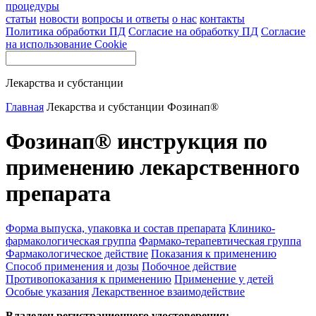
процедуры
статьи
новости
вопросы и ответы
о нас
контакты
Политика обработки ПД
Согласие на обработку ПД
Согласие
на использование Cookie
Лекарства и субстанции
Главная
Лекарства и субстанции
Фозинап®
Фозинап® инструкция по
применению лекарственного
препарата
Форма выпуска, упаковка и состав препарата
Клинико-
фармакологическая группа
Фармако-терапевтическая группа
Фармакологическое действие
Показания к применению
Способ применения и дозы
Побочное действие
Противопоказания к применению
Применение у детей
Особые указания
Лекарственное взаимодействие
Владелец регистрационного удостоверения: