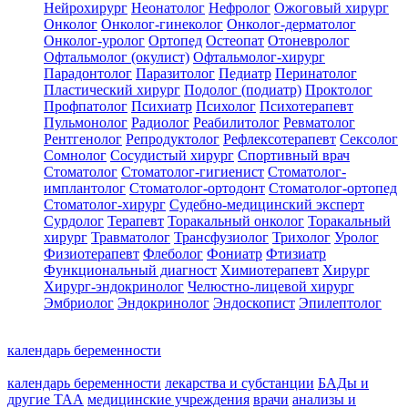
Нейрохирург
Неонатолог
Нефролог
Ожоговый хирург
Онколог
Онколог-гинеколог
Онколог-дерматолог
Онколог-уролог
Ортопед
Остеопат
Отоневролог
Офтальмолог (окулист)
Офтальмолог-хирург
Парадонтолог
Паразитолог
Педиатр
Перинатолог
Пластический хирург
Подолог (подиатр)
Проктолог
Профпатолог
Психиатр
Психолог
Психотерапевт
Пульмонолог
Радиолог
Реабилитолог
Ревматолог
Рентгенолог
Репродуктолог
Рефлексотерапевт
Сексолог
Сомнолог
Сосудистый хирург
Спортивный врач
Стоматолог
Стоматолог-гигиенист
Стоматолог-
имплантолог
Стоматолог-ортодонт
Стоматолог-ортопед
Стоматолог-хирург
Судебно-медицинский эксперт
Сурдолог
Терапевт
Торакальный онколог
Торакальный
хирург
Травматолог
Трансфузиолог
Трихолог
Уролог
Физиотерапевт
Флеболог
Фониатр
Фтизиатр
Функциональный диагност
Химиотерапевт
Хирург
Хирург-эндокринолог
Челюстно-лицевой хирург
Эмбриолог
Эндокринолог
Эндоскопист
Эпилептолог
календарь беременности
календарь беременности
лекарства и субстанции
БАДы и
другие ТАА
медицинские учреждения
врачи
анализы и