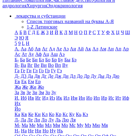
Питание
Стоматология
Счастливое детство
Урология и
андрология
Хирургия
Эндокринология
лекарства и субстанции
Список торговых названий на буквы А-Я
1-Z Латинские
А
Б
В
Г
Д
Е
Ж
З
И
Й
К
Л
М
Н
О
П
Р
С
Т
У
Ф
Х
Ц
Ч
Ш
Э
Ю
Я
5
9
L
H
А.
Аа
Аб
Ав
Аг
Ад
Ае
Аз
Аи
Ай
Ак
Ал
Ам
Ан
Ап
Ар
Ас
Ат
Ау
Аф
Ац
Аш
Аэ
Б-
Ба
Бе
Би
Бл
Бо
Бр
Бу
Бы
Бэ
В-
Ва
Вг
Ве
Ви
Во
Вп
Ву
Га
Ге
Ги
Гл
Го
Гр
Гу
Гэ
Д-
Д3
Да
Дв
Дг
Де
Дж
Ди
Дл
До
Др
Ду
Ды
Дэ
Дю
Ев
Ек
Ем
Ер
Жа
Же
Жи
Жо
За
Зв
Зе
Зи
Зм
Зо
Зу
И.
Иб
Ив
Иг
Ид
Из
Ик
Ил
Им
Ин
Ио
Ип
Ир
Ис
Ит
Иф
Их
Йо
Ка
Кв
Ке
Ки
Кл
Ко
Кр
Кс
Ку
Кь
Кэ
Л-
Ла
Ле
Ли
Ло
Лу
Ль
Лю
Ля
М-
Ма
Ме
Ми
Мл
Мм
Мо
Мс
Му
Мэ
Мю
Мя
Н-
На
Не
Ни
Но
Ну
Нь