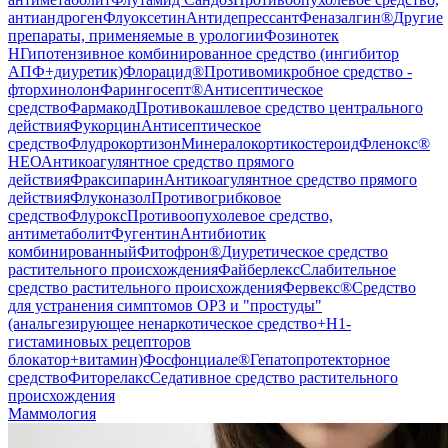
антиандроген
Флуоксетин
Антидепрессант
Феназалгин®
Другие
препараты, применяемые в урологии
Фозинотек
Н
Гипотензивное комбинированное средство (ингибитор
АПФ+диуретик)
Флорацид®
Противомикробное средство -
фторхинолон
Фарингосепт®
Антисептическое
средство
Фармакод
Противокашлевое средство центрального
действия
Фукорцин
Антисептическое
средство
Флудрокортизон
Минералокортикостероид
Фленокс®
НЕО
Антикоагулянтное средство прямого
действия
Фраксипарин
Антикоагулянтное средство прямого
действия
Флуконазол
Противогрибковое
средство
Флурокс
Противоопухолевое средство,
антиметаболит
Фугентин
Антибиотик
комбинированный
Фитофрон®
Диуретическое средство
растительного происхождения
Файберлекс
Слабительное
средство растительного происхождения
Фервекс®
Средство
для устранения симптомов ОРЗ и "простуды"
(анальгезирующее ненаркотическое средство+H1-
гистаминовых рецепторов
блокатор+витамин)
Фосфонциале®
Гепатопротекторное
средство
Фиторелакс
Седативное средство растительного
происхождения
Маммология