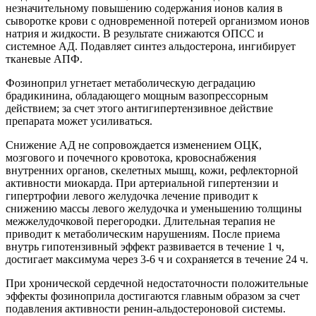
незначительному повышению содержания ионов калия в
сыворотке крови с одновременной потерей организмом ионов
натрия и жидкости. В результате снижаются ОПСС и
системное АД. Подавляет синтез альдостерона, ингибирует
тканевые АПФ.
Фозиноприл угнетает метаболическую деградацию
брадикинина, обладающего мощным вазопрессорным
действием; за счет этого антигипертензивное действие
препарата может усиливаться.
Снижение АД не сопровождается изменением ОЦК,
мозгового и почечного кровотока, кровоснабжения
внутренних органов, скелетных мышц, кожи, рефлекторной
активности миокарда. При артериальной гипертензии и
гипертрофии левого желудочка лечение приводит к
снижению массы левого желудочка и уменьшению толщины
межжелудочковой перегородки. Длительная терапия не
приводит к метаболическим нарушениям. После приема
внутрь гипотензивный эффект развивается в течение 1 ч,
достигает максимума через 3-6 ч и сохраняется в течение 24 ч.
При хронической сердечной недостаточности положительные
эффекты фозиноприла достигаются главным образом за счет
подавления активности ренин-альдостероновой системы.