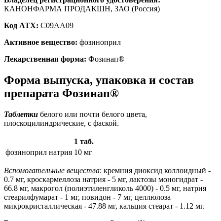
КАНОНФАРМА ПРОДАКШН, ЗАО (Россия)
Код ATX:
C09AA09
Активное вещество:
фозиноприл
Лекарственная форма:
Фозинап®
Форма выпуска, упаковка и состав
препарата Фозинап®
Таблетки
белого или почти белого цвета,
плоскоцилиндрические, с фаской.
1 таб.
фозиноприл натрия
10 мг
Вспомогательные вещества
: кремния диоксид коллоидный -
0.7 мг, кроскармеллоза натрия - 5 мг, лактозы моногидрат -
66.8 мг, макрогол (полиэтиленгликоль 4000) - 0.5 мг, натрия
стеарилфумарат - 1 мг, повидон - 7 мг, целлюлоза
микрокристаллическая - 47.88 мг, кальция стеарат - 1.12 мг.