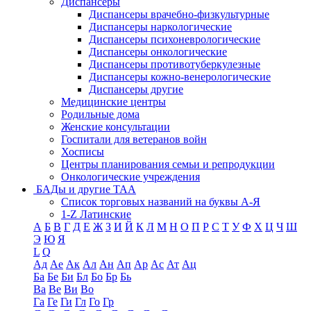
Диспансеры
Диспансеры врачебно-физкультурные
Диспансеры наркологические
Диспансеры психоневрологические
Диспансеры онкологические
Диспансеры противотуберкулезные
Диспансеры кожно-венерологические
Диспансеры другие
Медицинские центры
Родильные дома
Женские консультации
Госпитали для ветеранов войн
Хосписы
Центры планирования семьи и репродукции
Онкологические учреждения
БАДы и другие ТАА
Список торговых названий на буквы А-Я
1-Z Латинские
А
Б
В
Г
Д
Е
Ж
З
И
Й
К
Л
М
Н
О
П
Р
С
Т
У
Ф
Х
Ц
Ч
Ш
Э
Ю
Я
L
Q
Ад
Ае
Ак
Ал
Ан
Ап
Ар
Ас
Ат
Ац
Ба
Бе
Би
Бл
Бо
Бр
Бь
Ва
Ве
Ви
Во
Га
Ге
Ги
Гл
Го
Гр