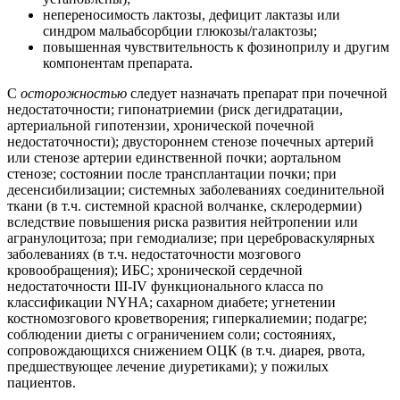
непереносимость лактозы, дефицит лактазы или
синдром мальабсорбции глюкозы/галактозы;
повышенная чувствительность к фозиноприлу и другим
компонентам препарата.
С
осторожностью
следует назначать препарат при почечной
недостаточности; гипонатриемии (риск дегидратации,
артериальной гипотензии, хронической почечной
недостаточности); двустороннем стенозе почечных артерий
или стенозе артерии единственной почки; аортальном
стенозе; состоянии после трансплантации почки; при
десенсибилизации; системных заболеваниях соединительной
ткани (в т.ч. системной красной волчанке, склеродермии)
вследствие повышения риска развития нейтропении или
агранулоцитоза; при гемодиализе; при цереброваскулярных
заболеваниях (в т.ч. недостаточности мозгового
кровообращения); ИБС; хронической сердечной
недостаточности III-IV функционального класса по
классификации NYHA; сахарном диабете; угнетении
костномозгового кроветворения; гиперкалиемии; подагре;
соблюдении диеты с ограничением соли; состояниях,
сопровождающихся снижением ОЦК (в т.ч. диарея, рвота,
предшествующее лечение диуретиками); у пожилых
пациентов.