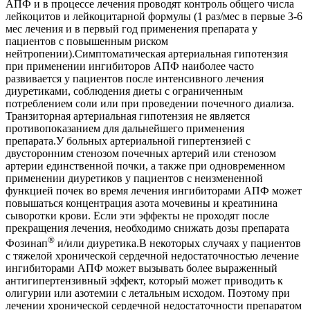
АПФ и в процессе лечения проводят контроль общего числа
лейкоцитов и лейкоцитарной формулы (1 раз/мес в первые 3-6
мес лечения и в первый год применения препарата у
пациентов с повышенным риском
нейтропении).Симптоматическая артериальная гипотензия
при применении ингибиторов АПФ наиболее часто
развивается у пациентов после интенсивного лечения
диуретиками, соблюдения диеты с ограниченным
потреблением соли или при проведении почечного диализа.
Транзиторная артериальная гипотензия не является
противопоказанием для дальнейшего применения
препарата.У больных артериальной гипертензией с
двусторонним стенозом почечных артерий или стенозом
артерии единственной почки, а также при одновременном
применении диуретиков у пациентов с неизмененной
функцией почек во время лечения ингибиторами АПФ может
повышаться концентрация азота мочевины и креатинина
сыворотки крови. Если эти эффекты не проходят после
прекращения лечения, необходимо снижать дозы препарата
®
Фозинап
и/или диуретика.В некоторых случаях у пациентов
с тяжелой хронической сердечной недостаточностью лечение
ингибиторами АПФ может вызывать более выраженный
антигипертензивный эффект, который может приводить к
олигурии или азотемии с летальным исходом. Поэтому при
лечении хронической сердечной недостаточности препаратом