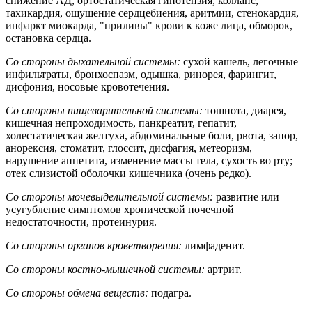
снижение АД, ортостатическая гипотензия, коллапс,
тахикардия, ощущение сердцебиения, аритмии, стенокардия,
инфаркт миокарда, "приливы" крови к коже лица, обморок,
остановка сердца.
Со стороны дыхательной системы:
сухой кашель, легочные
инфильтраты, бронхоспазм, одышка, ринорея, фарингит,
дисфония, носовые кровотечения.
Со стороны пищеварительной системы:
тошнота, диарея,
кишечная непроходимость, панкреатит, гепатит,
холестатическая желтуха, абдоминальные боли, рвота, запор,
анорексия, стоматит, глоссит, дисфагия, метеоризм,
нарушение аппетита, изменение массы тела, сухость во рту;
отек слизистой оболочки кишечника (очень редко).
Со стороны мочевыделительной системы:
развитие или
усугубление симптомов хронической почечной
недостаточности, протеинурия.
Со стороны органов кроветворения:
лимфаденит.
Со стороны костно-мышечной системы:
артрит.
Со стороны обмена веществ:
подагра.