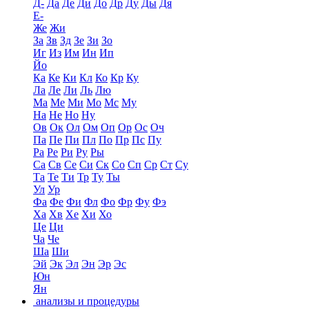
Д-
Да
Де
Ди
До
Др
Ду
Ды
Дя
Е-
Же
Жи
За
Зв
Зд
Зе
Зи
Зо
Иг
Из
Им
Ин
Ип
Йо
Ка
Ке
Ки
Кл
Ко
Кр
Ку
Ла
Ле
Ли
Ль
Лю
Ма
Ме
Ми
Мо
Мс
Му
На
Не
Но
Ну
Ов
Ок
Ол
Ом
Оп
Ор
Ос
Оч
Па
Пе
Пи
Пл
По
Пр
Пс
Пу
Ра
Ре
Ри
Ру
Ры
Са
Св
Се
Си
Ск
Со
Сп
Ср
Ст
Су
Та
Те
Ти
Тр
Ту
Ты
Ул
Ур
Фа
Фе
Фи
Фл
Фо
Фр
Фу
Фэ
Ха
Хв
Хе
Хи
Хо
Це
Ци
Ча
Че
Ша
Ши
Эй
Эк
Эл
Эн
Эр
Эс
Юн
Ян
анализы и процедуры