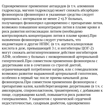
Одновременное применение антацидов (в т.ч. алюминия
гидроксида, магния гидроксида) может снижать абсорбцию
фозиноприла (фозиноприл и указанные средства следует
принимать с интервалом не менее 2 ч).У больных,
получающих фозиноприл одновременно с препаратами лития,
возможно повышение концентрации лития в плазме крови и
риск развития интоксикации литием (необходимо
контролировать концентрацию лития в плазме крови).При
назначении фозиноприла следует учитывать, что
индометацин и другие НПВС (в т.ч. ацетилсалициловая
кислота в дозе, превышающей 3 г, и ингибиторы ЦОГ-2)
могут снижать антигипертензивное действие ингибиторов
АПФ, особенно у больных с низкорениновой артериальной
гипертензией.При совместном применении фозиноприла с
диуретиками или в сочетании со строгой диетой,
ограничивающей потребление натрия, или с гемодиализом
возможно развитие выраженной артериальной гипотензии,
особенно в первый час после приема начальной дозы
фозиноприла.При совместном применении фозиноприла с
препаратами калия, калийсберегающими диуретиками (в т.ч. с
амилоридом, спиронолактоном, триамтереном), с добавками к
пище, содержащими калий, повышается риск развития
гиперкалиемии. У пациентов с хронической сердечной
недостаточностью, сахарным диабетом, одновременно