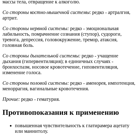
массы тела, отвращение к алкоголю.
Со стороны костно-мышечной системы
: редко - артралгия,
артрит.
Со стороны нервной системы:
редко - эмоциональная
лабильность, помрачнение сознания (ступор), судороги,
тревога, депрессия, головокружение, тремор, атаксия,
головная боль.
Со стороны дыхательной системы:
редко - учащение
дыхания (гипервентиляция); в единичных случаях -
бронхоспазм, носовое кровотечение, гиповентиляция,
изменение голоса.
Со стороны половой системы:
редко - аменорея, импотенция,
меноррагия, вагинальные кровотечения.
Прочие:
редко - гематурия.
Противопоказания к применению
повышенная чувствительность к глатирамера ацетату
или маннитолу.