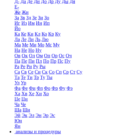
Д-
Да
Де
Ди
До
Др
Ду
Ды
Дя
Е-
Же
Жи
За
Зв
Зд
Зе
Зи
Зо
Иг
Из
Им
Ин
Ип
Йо
Ка
Ке
Ки
Кл
Ко
Кр
Ку
Ла
Ле
Ли
Ль
Лю
Ма
Ме
Ми
Мо
Мс
Му
На
Не
Но
Ну
Ов
Ок
Ол
Ом
Оп
Ор
Ос
Оч
Па
Пе
Пи
Пл
По
Пр
Пс
Пу
Ра
Ре
Ри
Ру
Ры
Са
Св
Се
Си
Ск
Со
Сп
Ср
Ст
Су
Та
Те
Ти
Тр
Ту
Ты
Ул
Ур
Фа
Фе
Фи
Фл
Фо
Фр
Фу
Фэ
Ха
Хв
Хе
Хи
Хо
Це
Ци
Ча
Че
Ша
Ши
Эй
Эк
Эл
Эн
Эр
Эс
Юн
Ян
анализы и процедуры