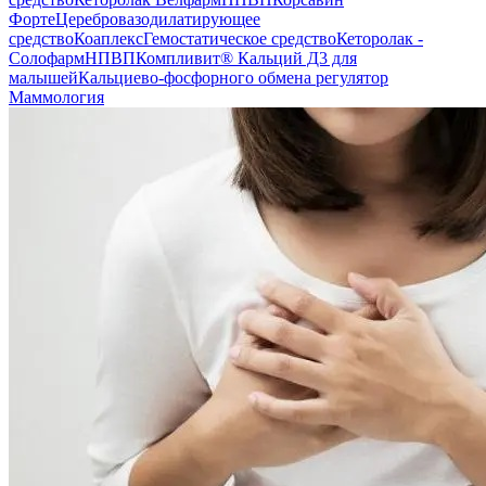
Форте
Церебровазодилатирующее
средство
Коаплекс
Гемостатическое средство
Кеторолак -
Солофарм
НПВП
Компливит® Кальций Д3 для
малышей
Кальциево-фосфорного обмена регулятор
Маммология