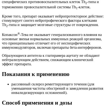
специфических противовоспалительных клеток Th
-типа и
2
торможению провоспалительной системы Th
-клеток.
1
Кроме того, препарат оказывает нейропротекторное действие:
стимулирует синтез нейротрофического фактора клетками
Th
-типа и защищает мозговые структуры от повреждения.
2
®
Копаксон
-Тева не оказывает генерализованного влияния на
основные звенья нормальных иммунных реакций организма,
что принципиально отличает его от неспецифических
иммуномодуляторов, включая препараты бета-интерферонов.
Образующиеся антитела к глатирамера ацетату не обладают
нейтрализующим действием, снижающим клинический
эффект препарата.
Показания к применению
рассеянный склероз ремиттирующего течения (для
уменьшения частоты обострений и замедления развития
инвалидизирующих осложнений).
Способ применения и дозы