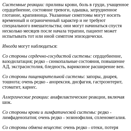
Системные реакции:
приливы крови, боль в груди, учащенное
сердцебиение, состояние тревоги, одышка, затрудненное
глотание, крапивница. Указанные симптомы могут носить
временный и ограниченный характер и не требуют
специального вмешательства; они могут начинаться спустя
несколько месяцев после начала терапии, пациент может
испытывать тот или иной симптом эпизодически.
Иногда
могут наблюдаться:
Со стороны сердечно-сосудистой системы:
сердцебиение,
вазодилатация; редко - синкопальные состояния, повышение
АД, экстрасистолия, бледность, варикозное расширение вен.
Со стороны пищеварительной системы:
запоры, диарея,
тошнота; очень редко - анорексия, дисфагия, гастроэнтерит,
стоматит, кариес.
Аллергические реакции:
анафилактические реакции, включая
шок.
Со стороны крови и лимфатической системы:
редко -
лимфаденопатия; очень редко - эозинофилия, спленомегалия.
Со стороны обмена веществ:
очень редко - отеки, потеря