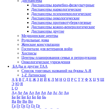
Диспансеры
Диспансеры врачебно-физкультурные
Диспансеры наркологические
Диспансеры психоневрологические
Диспансеры онкологические
Диспансеры противотуберкулезные
Диспансеры кожно-венерологические
Диспансеры другие
Медицинские центры
Родильные дома
Женские консультации
Госпитали для ветеранов войн
Хосписы
Центры планирования семьи и репродукции
Онкологические учреждения
БАДы и другие ТАА
Список торговых названий на буквы А-Я
1-Z Латинские
А
Б
В
Г
Д
Е
Ж
З
И
Й
К
Л
М
Н
О
П
Р
С
Т
У
Ф
Х
Ц
Ч
Ш
Э
Ю
Я
L
Q
Ад
Ае
Ак
Ал
Ан
Ап
Ар
Ас
Ат
Ац
Ба
Бе
Би
Бл
Бо
Бр
Бь
Ва
Ве
Ви
Во
Га
Ге
Ги
Гл
Го
Гр