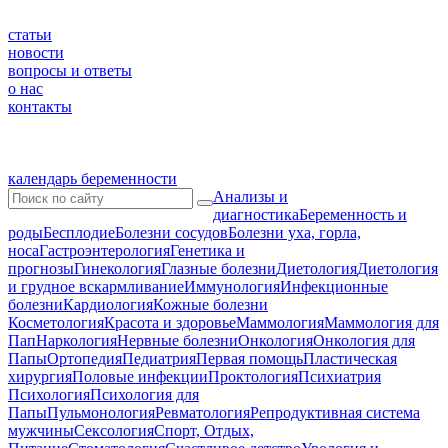
статьи
новости
вопросы и ответы
о нас
контакты
календарь беременности
Анализы и
диагностика
Беременность и
роды
Бесплодие
Болезни сосудов
Болезни уха, горла,
носа
Гастроэнтерология
Генетика и
прогнозы
Гинекология
Глазные болезни
Диетология
Диетология
и грудное вскармливание
Иммунология
Инфекционные
болезни
Кардиология
Кожные болезни
Косметология
Красота и здоровье
Маммология
Маммология для
Пап
Наркология
Нервные болезни
Онкология
Онкология для
Папы
Ортопедия
Педиатрия
Первая помощь
Пластическая
хирургия
Половые инфекции
Проктология
Психиатрия
Психология
Психология для
Папы
Пульмонология
Ревматология
Репродуктивная система
мужчины
Сексология
Спорт, Отдых,