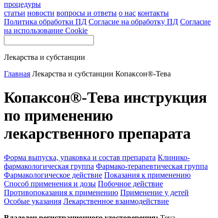
процедуры
статьи
новости
вопросы и ответы
о нас
контакты
Политика обработки ПД
Согласие на обработку ПД
Согласие
на использование Cookie
Лекарства и субстанции
Главная
Лекарства и субстанции
Копаксон®-Тева
Копаксон®-Тева инструкция
по применению
лекарственного препарата
Форма выпуска, упаковка и состав препарата
Клинико-
фармакологическая группа
Фармако-терапевтическая группа
Фармакологическое действие
Показания к применению
Способ применения и дозы
Побочное действие
Противопоказания к применению
Применение у детей
Особые указания
Лекарственное взаимодействие
Владелец регистрационного удостоверения:
Teva