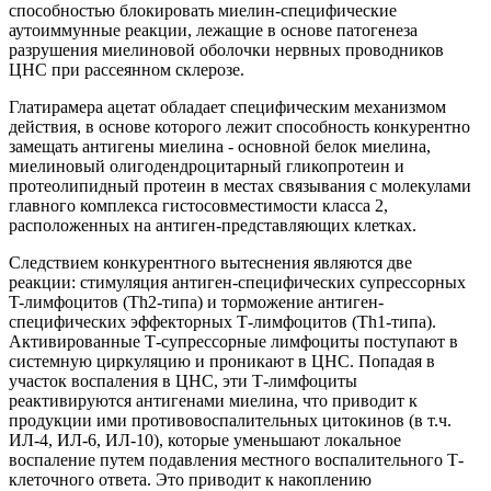
способностью блокировать миелин-специфические
аутоиммунные реакции, лежащие в основе патогенеза
разрушения миелиновой оболочки нервных проводников
ЦНС при рассеянном склерозе.
Глатирамера ацетат обладает специфическим механизмом
действия, в основе которого лежит способность конкурентно
замещать антигены миелина - основной белок миелина,
миелиновый олигодендроцитарный гликопротеин и
протеолипидный протеин в местах связывания с молекулами
главного комплекса гистосовместимости класса 2,
расположенных на антиген-представляющих клетках.
Следствием конкурентного вытеснения являются две
реакции: стимуляция антиген-специфических супрессорных
T-лимфоцитов (Th2-типа) и торможение антиген-
специфических эффекторных Т-лимфоцитов (Th1-типа).
Активированные Т-супрессорные лимфоциты поступают в
системную циркуляцию и проникают в ЦНС. Попадая в
участок воспаления в ЦНС, эти Т-лимфоциты
реактивируются антигенами миелина, что приводит к
продукции ими противовоспалительных цитокинов (в т.ч.
ИЛ-4, ИЛ-6, ИЛ-10), которые уменьшают локальное
воспаление путем подавления местного воспалительного Т-
клеточного ответа. Это приводит к накоплению