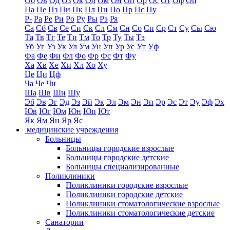
Об
Ов
Од
Оз
Ок
Ол
Ом
Он
Оп
Ор
Ос
От
Оф
Оц
Па
Пе
Пз
Пи
Пк
Пл
Пн
По
Пр
Пс
Пу
Р-
Ра
Ре
Ри
Ро
Ру
Ры
Рэ
Ря
Са
Сб
Св
Се
Си
Ск
Сл
См
Сн
Со
Сп
Ср
Ст
Су
Сы
Сю
Та
Тв
Тг
Те
Ти
Тм
То
Тр
Ту
Ты
Тэ
Уб
Уг
Уз
Ук
Ул
Ум
Ун
Уп
Ур
Ус
Ут
Уф
Фа
Фе
Фи
Фл
Фо
Фр
Фс
Фт
Фу
Ха
Хв
Хе
Хи
Хл
Хо
Ху
Це
Ци
Цф
Ча
Че
Чи
Ша
Шв
Ши
Шу
Эб
Эв
Эг
Эд
Эз
Эй
Эк
Эл
Эм
Эн
Эп
Эр
Эс
Эт
Эу
Эф
Эх
Юв
Юг
Юм
Юн
Юп
Ют
Як
Ям
Ян
Яр
Яс
медицинские учреждения
Больницы
Больницы городские взрослые
Больницы городские детские
Больницы специализированные
Поликлиники
Поликлиники городские взрослые
Поликлиники городские детские
Поликлиники стоматологические взрослые
Поликлиники стоматологические детские
Санатории