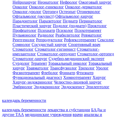
Нейрохирург
Неонатолог
Нефролог
Ожоговый хирург
Онколог
Онколог-гинеколог
Онколог-дерматолог
Онколог-уролог
Ортопед
Остеопат
Отоневролог
Офтальмолог (окулист)
Офтальмолог-хирург
Парадонтолог
Паразитолог
Педиатр
Перинатолог
Пластический хирург
Подолог (подиатр)
Проктолог
Профпатолог
Психиатр
Психолог
Психотерапевт
Пульмонолог
Радиолог
Реабилитолог
Ревматолог
Рентгенолог
Репродуктолог
Рефлексотерапевт
Сексолог
Сомнолог
Сосудистый хирург
Спортивный врач
Стоматолог
Стоматолог-гигиенист
Стоматолог-
имплантолог
Стоматолог-ортодонт
Стоматолог-ортопед
Стоматолог-хирург
Судебно-медицинский эксперт
Сурдолог
Терапевт
Торакальный онколог
Торакальный
хирург
Травматолог
Трансфузиолог
Трихолог
Уролог
Физиотерапевт
Флеболог
Фониатр
Фтизиатр
Функциональный диагност
Химиотерапевт
Хирург
Хирург-эндокринолог
Челюстно-лицевой хирург
Эмбриолог
Эндокринолог
Эндоскопист
Эпилептолог
календарь беременности
календарь беременности
лекарства и субстанции
БАДы и
другие ТАА
медицинские учреждения
врачи
анализы и