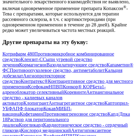
значительного лекарственного взаимодействия не выявлено,
®
включая одновременное применение препарата Копаксон
-
Тева с препаратами, которые используются для терапии
рассеянного склероза, в т.ч. с кортикостероидами (при
одновременном применении в течение до 28 дней). Крайне
редко может увеличиваться частота местных реакций.
Другие препараты на эту букву:
Котрифарм 480
Противомикробное комбинированное
средство
Клензит-С
Сыпи угревой средство
лечения
Кормагнезин
Вазодилатирующее средство
Капаметин®
ФС
Противоопухолевое средство, антиметаболит
Кальция
добезилат
Ангиопротекторное
средство
Контратекс®
Контрацептивное средство для местного
применения
Ксефокам
НПВП
Конкор® КОР
Бета1-
адреноблокатор селективный
Коревинте
Антиангинальное
средство - калиевых каналов
активатор
Клопигрант
Антиагрегантное средство
Каптоприл-
УБФ
АПФ блокатор
Кокав
МИБП-
вакцина
Кофетамин
Противомигренозное средство
Капд/Дпка
18
Раствор для перитонеального
диализа
Коргликард
Кардиотоническое средство - сердечный
гликозид
Кислород медицинский
Антигипоксантное
средство
Кеторолак Велфарм
НПВП
Корсавин