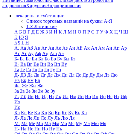
Питание
Стоматология
Счастливое детство
Урология и
андрология
Хирургия
Эндокринология
лекарства и субстанции
Список торговых названий на буквы А-Я
1-Z Латинские
А
Б
В
Г
Д
Е
Ж
З
И
Й
К
Л
М
Н
О
П
Р
С
Т
У
Ф
Х
Ц
Ч
Ш
Э
Ю
Я
5
9
L
H
А.
Аа
Аб
Ав
Аг
Ад
Ае
Аз
Аи
Ай
Ак
Ал
Ам
Ан
Ап
Ар
Ас
Ат
Ау
Аф
Ац
Аш
Аэ
Б-
Ба
Бе
Би
Бл
Бо
Бр
Бу
Бы
Бэ
В-
Ва
Вг
Ве
Ви
Во
Вп
Ву
Га
Ге
Ги
Гл
Го
Гр
Гу
Гэ
Д-
Д3
Да
Дв
Дг
Де
Дж
Ди
Дл
До
Др
Ду
Ды
Дэ
Дю
Ев
Ек
Ем
Ер
Жа
Же
Жи
Жо
За
Зв
Зе
Зи
Зм
Зо
Зу
И.
Иб
Ив
Иг
Ид
Из
Ик
Ил
Им
Ин
Ио
Ип
Ир
Ис
Ит
Иф
Их
Йо
Ка
Кв
Ке
Ки
Кл
Ко
Кр
Кс
Ку
Кь
Кэ
Л-
Ла
Ле
Ли
Ло
Лу
Ль
Лю
Ля
М-
Ма
Ме
Ми
Мл
Мм
Мо
Мс
Му
Мэ
Мю
Мя
Н-
На
Не
Ни
Но
Ну
Нь