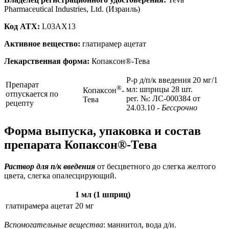
Pharmaceutical Industries, Ltd. (Израиль)
Код ATX:
L03AX13
Активное вещество:
глатирамер ацетат
Лекарственная форма:
Копаксон®-Тева
Р-р д/п/к введения 20 мг/1
Препарат
®
мл: шприцы 28 шт.
Копаксон
-
отпускается по
рег. №: ЛС-000384 от
Тева
рецепту
24.03.10
- Бессрочно
Форма выпуска, упаковка и состав
препарата Копаксон®-Тева
Раствор для п/к введения
от бесцветного до слегка желтого
цвета, слегка опалесцирующий.
1 мл (1 шприц)
глатирамера ацетат
20 мг
Вспомогательные вещества
: маннитол, вода д/и.