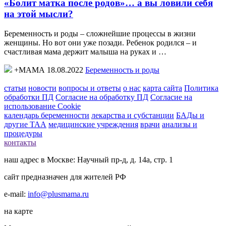
«Болит матка после родов»… а вы ловили себя
на этой мысли?
Беременность и роды – сложнейшие процессы в жизни
женщины. Но вот они уже позади. Ребенок родился – и
счастливая мама держит малыша на руках и …
+МАМА 18.08.2022
Беременность и роды
статьи
новости
вопросы и ответы
о нас
карта сайта
Политика
обработки ПД
Согласие на обработку ПД
Согласие на
использование Cookie
календарь беременности
лекарства и субстанции
БАДы и
другие ТАА
медицинские учреждения
врачи
анализы и
процедуры
контакты
наш адрес в Москве: Научный пр-д, д. 14а, стр. 1
сайт предназначен для жителей РФ
e-mail:
info@plusmama.ru
на карте