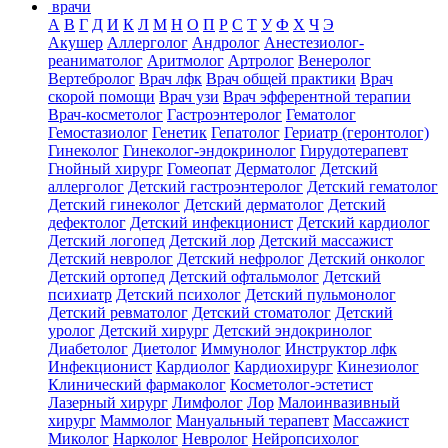
врачи
А
В
Г
Д
И
К
Л
М
Н
О
П
Р
С
Т
У
Ф
Х
Ч
Э
Акушер
Аллерголог
Андролог
Анестезиолог-
реаниматолог
Аритмолог
Артролог
Венеролог
Вертебролог
Врач лфк
Врач общей практики
Врач
скорой помощи
Врач узи
Врач эфферентной терапии
Врач-косметолог
Гастроэнтеролог
Гематолог
Гемостазиолог
Генетик
Гепатолог
Гериатр (геронтолог)
Гинеколог
Гинеколог-эндокринолог
Гирудотерапевт
Гнойный хирург
Гомеопат
Дерматолог
Детский
аллерголог
Детский гастроэнтеролог
Детский гематолог
Детский гинеколог
Детский дерматолог
Детский
дефектолог
Детский инфекционист
Детский кардиолог
Детский логопед
Детский лор
Детский массажист
Детский невролог
Детский нефролог
Детский онколог
Детский ортопед
Детский офтальмолог
Детский
психиатр
Детский психолог
Детский пульмонолог
Детский ревматолог
Детский стоматолог
Детский
уролог
Детский хирург
Детский эндокринолог
Диабетолог
Диетолог
Иммунолог
Инструктор лфк
Инфекционист
Кардиолог
Кардиохирург
Кинезиолог
Клинический фармаколог
Косметолог-эстетист
Лазерный хирург
Лимфолог
Лор
Малоинвазивный
хирург
Маммолог
Мануальный терапевт
Массажист
Миколог
Нарколог
Невролог
Нейропсихолог