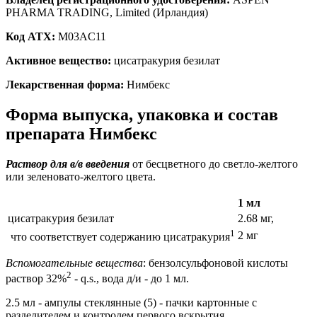
PHARMA TRADING, Limited (Ирландия)
Код ATX:
M03AC11
Активное вещество:
цисатракурия безилат
Лекарственная форма:
Нимбекс
Форма выпуска, упаковка и состав
препарата Нимбекс
Раствор для в/в введения
от бесцветного до светло-желтого
или зеленовато-желтого цвета.
1 мл
цисатракурия безилат
2.68 мг,
1
2 мг
что соответствует содержанию цисатракурия
Вспомогательные вещества
: бензолсульфоновой кислоты
2
раствор 32%
- q.s., вода д/и - до 1 мл.
2.5 мл - ампулы стеклянные (5) - пачки картонные с
разделителем и контролем первого вскрытия.