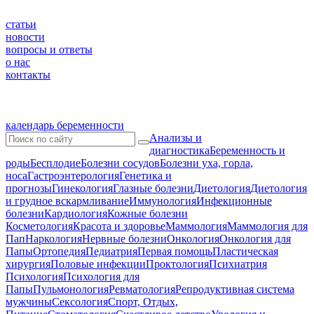
статьи
новости
вопросы и ответы
о нас
контакты
календарь беременности
Анализы и
диагностика
Беременность и
роды
Бесплодие
Болезни сосудов
Болезни уха, горла,
носа
Гастроэнтерология
Генетика и
прогнозы
Гинекология
Глазные болезни
Диетология
Диетология
и грудное вскармливание
Иммунология
Инфекционные
болезни
Кардиология
Кожные болезни
Косметология
Красота и здоровье
Маммология
Маммология для
Пап
Наркология
Нервные болезни
Онкология
Онкология для
Папы
Ортопедия
Педиатрия
Первая помощь
Пластическая
хирургия
Половые инфекции
Проктология
Психиатрия
Психология
Психология для
Папы
Пульмонология
Ревматология
Репродуктивная система
мужчины
Сексология
Спорт, Отдых,