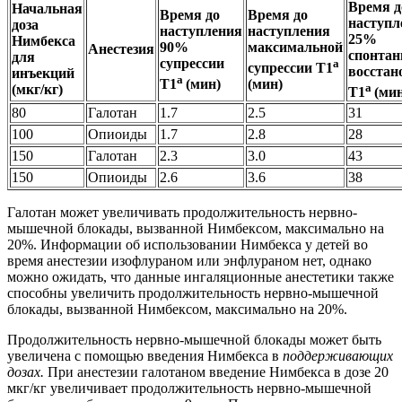
Время д
Начальная
Время до
Время до
наступл
доза
наступления
наступления
25%
Нимбекса
90%
максимальной
Анестезия
спонтан
для
супрессии
а
супрессии Т1
восстан
инъекций
а
Т1
(мин)
(мин)
а
(мкг/кг)
Т1
(ми
80
Галотан
1.7
2.5
31
100
Опиоиды
1.7
2.8
28
150
Галотан
2.3
3.0
43
150
Опиоиды
2.6
3.6
38
Галотан может увеличивать продолжительность нервно-
мышечной блокады, вызванной Нимбексом, максимально на
20%. Информации об использовании Нимбекса у детей во
время анестезии изофлураном или энфлураном нет, однако
можно ожидать, что данные ингаляционные анестетики также
способны увеличить продолжительность нервно-мышечной
блокады, вызванной Нимбексом, максимально на 20%.
Продолжительность нервно-мышечной блокады может быть
увеличена с помощью введения Нимбекса в
поддерживающих
дозах.
При анестезии галотаном введение Нимбекса в дозе 20
мкг/кг увеличивает продолжительность нервно-мышечной