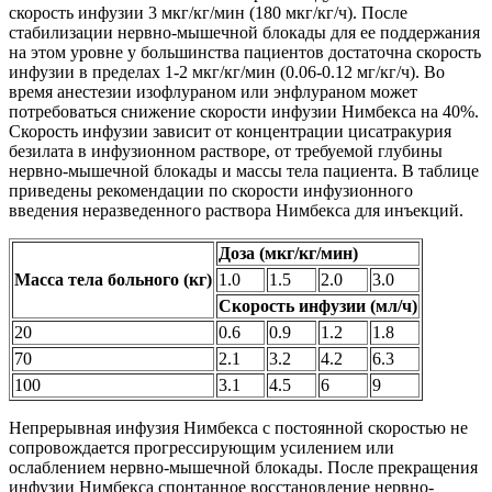
скорость инфузии 3 мкг/кг/мин (180 мкг/кг/ч). После
стабилизации нервно-мышечной блокады для ее поддержания
на этом уровне у большинства пациентов достаточна скорость
инфузии в пределах 1-2 мкг/кг/мин (0.06-0.12 мг/кг/ч). Во
время анестезии изофлураном или энфлураном может
потребоваться снижение скорости инфузии Нимбекса на 40%.
Скорость инфузии зависит от концентрации цисатракурия
безилата в инфузионном растворе, от требуемой глубины
нервно-мышечной блокады и массы тела пациента. В таблице
приведены рекомендации по скорости инфузионного
введения неразведенного раствора Нимбекса для инъекций.
Доза (мкг/кг/мин)
Масса тела больного (кг)
1.0
1.5
2.0
3.0
Скорость инфузии (мл/ч)
20
0.6
0.9
1.2
1.8
70
2.1
3.2
4.2
6.3
100
3.1
4.5
6
9
Непрерывная инфузия Нимбекса с постоянной скоростью не
сопровождается прогрессирующим усилением или
ослаблением нервно-мышечной блокады. После прекращения
инфузии Нимбекса спонтанное восстановление нервно-