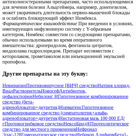
антихолинэстеразными препаратами, часто использующимися
для лечения болезни Альцгеймера, например, донепезилом,
может укорачивать длительность нервно-мышечной блокады
и ослаблять блокирующий эффект Нимбекса.
Фармацевтическое взаимодействие
При введении в условиях,
имитирующих инфузионную систему с Y-образным
катетером, Нимбекс совместим со следующими препаратами,
обычно используемыми во время оперативного
вмешательства: дроперидолом, фентанила цитратом,
мидазолама гидрохлоридом. Препарат несовместим с
кеторолаком, трометамолом или инъекционной эмульсией
пропофола.
Другие препараты на эту букву:
Невирапин
Противовирусное [ВИЧ] средство
Натрия хлорид-
Виал
Растворитель
Новосеф
Антибиотик,
цефалоспорин
Небилонг H
Гипотензивное комбинированное
средство (бета-
адреноблокатор+диуретик)
Норматенс
Гипотензивное
комбинированное средство (симпатолитик+альфа-
адреноблокатор+диуретик)
Нистатиновая мазь 100 000 ЕД/
г
Противогрибковое средство
НексоБрид®
Протеолитическое
средство для местного применения
Нефронал
Эдас-128
Гомеопатическое средство
Небикор Адифарм
Бета1-