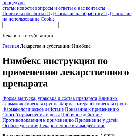
процедуры
статьи
новости
вопросы и ответы
о нас
контакты
Политика обработки ПД
Согласие на обработку ПД
Согласие
на использование Cookie
Лекарства и субстанции
Главная
Лекарства и субстанции
Нимбекс
Нимбекс инструкция по
применению лекарственного
препарата
Форма выпуска, упаковка и состав препарата
Клинико-
фармакологическая группа
Фармако-терапевтическая группа
Фармакологическое действие
Показания к применению
Способ применения и дозы
Побочное действие
Противопоказания к применению
Применение у детей
Особые указания
Лекарственное взаимодействие
Владелец регистрационного удостоверения:
ASPEN