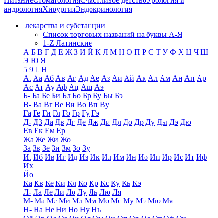
Питание
Стоматология
Счастливое детство
Урология и
андрология
Хирургия
Эндокринология
лекарства и субстанции
Список торговых названий на буквы А-Я
1-Z Латинские
А
Б
В
Г
Д
Е
Ж
З
И
Й
К
Л
М
Н
О
П
Р
С
Т
У
Ф
Х
Ц
Ч
Ш
Э
Ю
Я
5
9
L
H
А.
Аа
Аб
Ав
Аг
Ад
Ае
Аз
Аи
Ай
Ак
Ал
Ам
Ан
Ап
Ар
Ас
Ат
Ау
Аф
Ац
Аш
Аэ
Б-
Ба
Бе
Би
Бл
Бо
Бр
Бу
Бы
Бэ
В-
Ва
Вг
Ве
Ви
Во
Вп
Ву
Га
Ге
Ги
Гл
Го
Гр
Гу
Гэ
Д-
Д3
Да
Дв
Дг
Де
Дж
Ди
Дл
До
Др
Ду
Ды
Дэ
Дю
Ев
Ек
Ем
Ер
Жа
Же
Жи
Жо
За
Зв
Зе
Зи
Зм
Зо
Зу
И.
Иб
Ив
Иг
Ид
Из
Ик
Ил
Им
Ин
Ио
Ип
Ир
Ис
Ит
Иф
Их
Йо
Ка
Кв
Ке
Ки
Кл
Ко
Кр
Кс
Ку
Кь
Кэ
Л-
Ла
Ле
Ли
Ло
Лу
Ль
Лю
Ля
М-
Ма
Ме
Ми
Мл
Мм
Мо
Мс
Му
Мэ
Мю
Мя
Н-
На
Не
Ни
Но
Ну
Нь