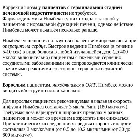
Коррекция дозы у
пациентов с терминальной стадией
печеночной недостаточности
не требуется.
Фармакодинамика Нимбекса у них сходна с таковой у
пациентов с нормальной функцией печени, однако действие
Нимбекса может начаться несколько раньше.
Нимбекс успешно используется в качестве миорелаксанта при
операциях на сердце
. Быстрое введение Нимбекса (в течение
5-10 сек) в виде болюса в любой изучавшейся дозе (до 400
мкг/кг включительно) пациентам с тяжелыми сердечно-
сосудистыми заболеваниями не сопровождается клинически
значимыми реакциями со стороны сердечно-сосудистой
системы.
Взрослым
пациентам,
находящимся в ОИТ
, Нимбекс можно
вводить в/в струйно и/или капельно.
Для взрослых пациентов рекомендуемая начальная скорость
инфузии Нимбекса составляет 3 мкг/кг/мин (180 мкг/кг/ч).
Требуемая доза варьирует в широких пределах у разных
пациентов и может со временем возрастать или снижаться.
При клинических исследованиях средняя скорость инфузии
составляла 3 мкг/кг/мин (от 0.5 до 10.2 мкг/кг/мин /от 30 до
600 мкг/кг/ч/).