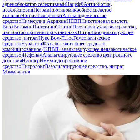
адреноблокатор селективный
Нацеф®
Антибиотик,
цефалоспорин
Неграм
Противомикробное средство,
хинолон
Натрия бикарбонат
Антиацидемическое
средство
Нимесулид-Акрихин
НПВП
Никотиновая кислота-
Виал
Витамин
Нилотиниб-Натив
Противоопухолевое средство,
ингибитор протеинтирозинкиназы
Нитро
Вазодилатирующее
средство, нитрат
Нукс Вом-Плюс
Гомеопатическое
средство
Нуралгон®
Анальгезирующее средство
комбинированное (НПВП+анальгезирующее ненаркотическое
средство)
Нефопам
Анальгезирующее средство центрального
действия
Несклер
Иммунодепрессивное
средство
Нитролонг
Вазодилатирующее средство, нитрат
Маммология