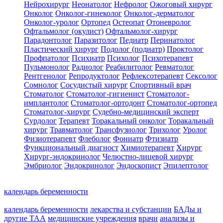
Нейрохирург
Неонатолог
Нефролог
Ожоговый хирург
Онколог
Онколог-гинеколог
Онколог-дерматолог
Онколог-уролог
Ортопед
Остеопат
Отоневролог
Офтальмолог (окулист)
Офтальмолог-хирург
Парадонтолог
Паразитолог
Педиатр
Перинатолог
Пластический хирург
Подолог (подиатр)
Проктолог
Профпатолог
Психиатр
Психолог
Психотерапевт
Пульмонолог
Радиолог
Реабилитолог
Ревматолог
Рентгенолог
Репродуктолог
Рефлексотерапевт
Сексолог
Сомнолог
Сосудистый хирург
Спортивный врач
Стоматолог
Стоматолог-гигиенист
Стоматолог-
имплантолог
Стоматолог-ортодонт
Стоматолог-ортопед
Стоматолог-хирург
Судебно-медицинский эксперт
Сурдолог
Терапевт
Торакальный онколог
Торакальный
хирург
Травматолог
Трансфузиолог
Трихолог
Уролог
Физиотерапевт
Флеболог
Фониатр
Фтизиатр
Функциональный диагност
Химиотерапевт
Хирург
Хирург-эндокринолог
Челюстно-лицевой хирург
Эмбриолог
Эндокринолог
Эндоскопист
Эпилептолог
календарь беременности
календарь беременности
лекарства и субстанции
БАДы и
другие ТАА
медицинские учреждения
врачи
анализы и