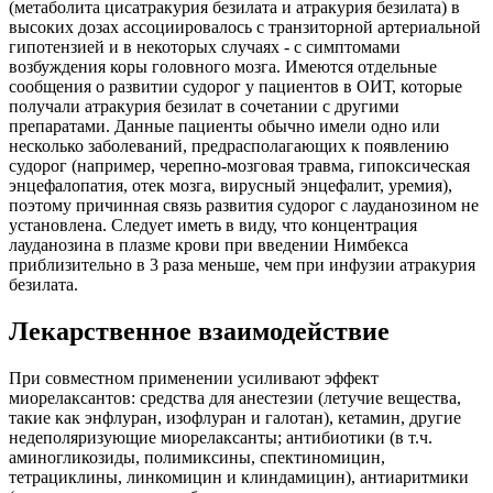
(метаболита цисатракурия безилата и атракурия безилата) в
высоких дозах ассоциировалось с транзиторной артериальной
гипотензией и в некоторых случаях - с симптомами
возбуждения коры головного мозга. Имеются отдельные
сообщения о развитии судорог у пациентов в ОИТ, которые
получали атракурия безилат в сочетании с другими
препаратами. Данные пациенты обычно имели одно или
несколько заболеваний, предрасполагающих к появлению
судорог (например, черепно-мозговая травма, гипоксическая
энцефалопатия, отек мозга, вирусный энцефалит, уремия),
поэтому причинная связь развития судорог с лауданозином не
установлена. Следует иметь в виду, что концентрация
лауданозина в плазме крови при введении Нимбекса
приблизительно в 3 раза меньше, чем при инфузии атракурия
безилата.
Лекарственное взаимодействие
При совместном применении усиливают эффект
миорелаксантов: средства для анестезии (летучие вещества,
такие как энфлуран, изофлуран и галотан), кетамин, другие
недеполяризующие миорелаксанты; антибиотики (в т.ч.
аминогликозиды, полимиксины, спектиномицин,
тетрациклины, линкомицин и клиндамицин), антиаритмики