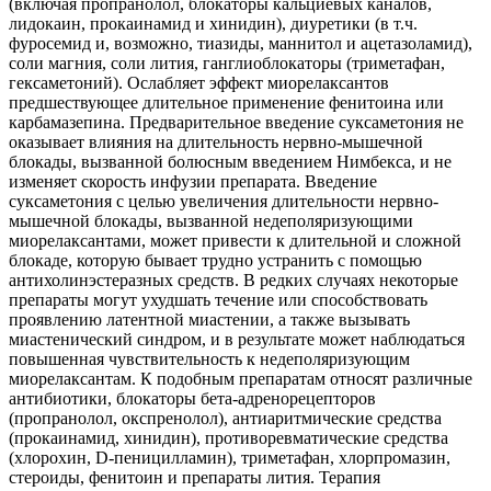
(включая пропранолол, блокаторы кальциевых каналов,
лидокаин, прокаинамид и хинидин), диуретики (в т.ч.
фуросемид и, возможно, тиазиды, маннитол и ацетазоламид),
соли магния, соли лития, ганглиоблокаторы (триметафан,
гексаметоний). Ослабляет эффект миорелаксантов
предшествующее длительное применение фенитоина или
карбамазепина. Предварительное введение суксаметония не
оказывает влияния на длительность нервно-мышечной
блокады, вызванной болюсным введением Нимбекса, и не
изменяет скорость инфузии препарата. Введение
суксаметония с целью увеличения длительности нервно-
мышечной блокады, вызванной недеполяризующими
миорелаксантами, может привести к длительной и сложной
блокаде, которую бывает трудно устранить с помощью
антихолинэстеразных средств. В редких случаях некоторые
препараты могут ухудшать течение или способствовать
проявлению латентной миастении, а также вызывать
миастенический синдром, и в результате может наблюдаться
повышенная чувствительность к недеполяризующим
миорелаксантам. К подобным препаратам относят различные
антибиотики, блокаторы бета-адренорецепторов
(пропранолол, окспренолол), антиаритмические средства
(прокаинамид, хинидин), противоревматические средства
(хлорохин, D-пеницилламин), триметафан, хлорпромазин,
стероиды, фенитоин и препараты лития. Терапия