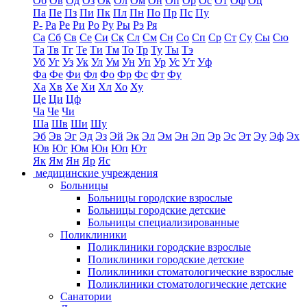
Об
Ов
Од
Оз
Ок
Ол
Ом
Он
Оп
Ор
Ос
От
Оф
Оц
Па
Пе
Пз
Пи
Пк
Пл
Пн
По
Пр
Пс
Пу
Р-
Ра
Ре
Ри
Ро
Ру
Ры
Рэ
Ря
Са
Сб
Св
Се
Си
Ск
Сл
См
Сн
Со
Сп
Ср
Ст
Су
Сы
Сю
Та
Тв
Тг
Те
Ти
Тм
То
Тр
Ту
Ты
Тэ
Уб
Уг
Уз
Ук
Ул
Ум
Ун
Уп
Ур
Ус
Ут
Уф
Фа
Фе
Фи
Фл
Фо
Фр
Фс
Фт
Фу
Ха
Хв
Хе
Хи
Хл
Хо
Ху
Це
Ци
Цф
Ча
Че
Чи
Ша
Шв
Ши
Шу
Эб
Эв
Эг
Эд
Эз
Эй
Эк
Эл
Эм
Эн
Эп
Эр
Эс
Эт
Эу
Эф
Эх
Юв
Юг
Юм
Юн
Юп
Ют
Як
Ям
Ян
Яр
Яс
медицинские учреждения
Больницы
Больницы городские взрослые
Больницы городские детские
Больницы специализированные
Поликлиники
Поликлиники городские взрослые
Поликлиники городские детские
Поликлиники стоматологические взрослые
Поликлиники стоматологические детские
Санатории