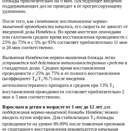
блокады приблизительно на 9 мин. Последующее введение
поддерживающих доз не приводит к ее прогрессирующему
удлинению.
После того, как
спонтанное восстановление нервно-
мышечной проводимости
началось, его скорость не зависит от
введенной дозы Нимбекса. Во время анестезии опиоидами
или галотаном среднее время восстановления проводимости с
25% до 75% и с 5% до 95% составляет приблизительно 11 мин
и 28 мин соответственно.
Вызванная Нимбексом нервно-мышечная блокада легко
устраняется под действием антихолинэстеразных средств
в
стандартных дозах. Среднее время восстановления
проводимости с 25% до 75% и ее полного восстановления
(коэффициент T
:T
?0.7) после введения
4
1
антихолинэстеразного препарата в среднем при 13% T
1
восстановления проводимости составляет приблизительно 2
мин и 5 мин соответственно.
Взрослым и детям в возрасте от 1 мес до 12 лет
для
поддержания нервно-мышечной блокады
Нимбекс можно
вводить путем инфузии. Для стабилизации T
-блокады
1
проводимости на уровне 89-99% после появления признаков
ее спонтанного восстановления рекомендуется начальная