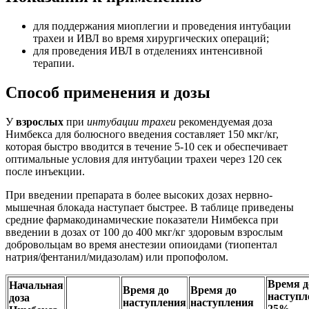
для поддержания миоплегии и проведения интубации
трахеи и ИВЛ во время хирургических операций;
для проведения ИВЛ в отделениях интенсивной
терапии.
Способ применения и дозы
У
взрослых
при
интубации трахеи
рекомендуемая доза
Нимбекса для болюсного введения составляет 150 мкг/кг,
которая быстро вводится в течение 5-10 сек и обеспечивает
оптимальные условия для интубации трахеи через 120 сек
после инъекции.
При введении препарата в более высоких дозах нервно-
мышечная блокада наступает быстрее. В таблице приведены
средние фармакодинамические показатели Нимбекса при
введении в дозах от 100 до 400 мкг/кг здоровым взрослым
добровольцам во время анестезии опиоидами (тиопентал
натрия/фентанил/мидазолам) или пропофолом.
Время д
Начальная
Время до
Время до
наступл
доза
наступления
наступления
25%