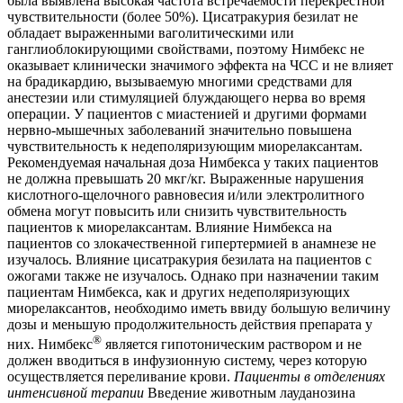
была выявлена высокая частота встречаемости перекрестной
чувствительности (более 50%). Цисатракурия безилат не
обладает выраженными ваголитическими или
ганглиоблокирующими свойствами, поэтому Нимбекс не
оказывает клинически значимого эффекта на ЧСС и не влияет
на брадикардию, вызываемую многими средствами для
анестезии или стимуляцией блуждающего нерва во время
операции. У пациентов с миастенией и другими формами
нервно-мышечных заболеваний значительно повышена
чувствительность к недеполяризующим миорелаксантам.
Рекомендуемая начальная доза Нимбекса у таких пациентов
не должна превышать 20 мкг/кг. Выраженные нарушения
кислотного-щелочного равновесия и/или электролитного
обмена могут повысить или снизить чувствительность
пациентов к миорелаксантам. Влияние Нимбекса на
пациентов со злокачественной гипертермией в анамнезе не
изучалось. Влияние цисатракурия безилата на пациентов с
ожогами также не изучалось. Однако при назначении таким
пациентам Нимбекса, как и других недеполяризующих
миорелаксантов, необходимо иметь ввиду большую величину
дозы и меньшую продолжительность действия препарата у
®
них. Нимбекс
является гипотоническим раствором и не
должен вводиться в инфузионную систему, через которую
осуществляется переливание крови.
Пациенты в отделениях
интенсивной терапии
Введение животным лауданозина