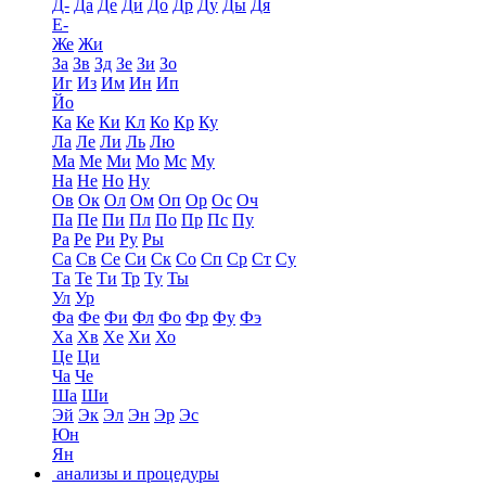
Д-
Да
Де
Ди
До
Др
Ду
Ды
Дя
Е-
Же
Жи
За
Зв
Зд
Зе
Зи
Зо
Иг
Из
Им
Ин
Ип
Йо
Ка
Ке
Ки
Кл
Ко
Кр
Ку
Ла
Ле
Ли
Ль
Лю
Ма
Ме
Ми
Мо
Мс
Му
На
Не
Но
Ну
Ов
Ок
Ол
Ом
Оп
Ор
Ос
Оч
Па
Пе
Пи
Пл
По
Пр
Пс
Пу
Ра
Ре
Ри
Ру
Ры
Са
Св
Се
Си
Ск
Со
Сп
Ср
Ст
Су
Та
Те
Ти
Тр
Ту
Ты
Ул
Ур
Фа
Фе
Фи
Фл
Фо
Фр
Фу
Фэ
Ха
Хв
Хе
Хи
Хо
Це
Ци
Ча
Че
Ша
Ши
Эй
Эк
Эл
Эн
Эр
Эс
Юн
Ян
анализы и процедуры