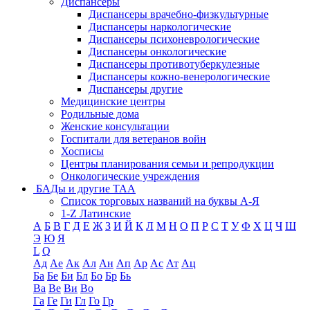
Диспансеры
Диспансеры врачебно-физкультурные
Диспансеры наркологические
Диспансеры психоневрологические
Диспансеры онкологические
Диспансеры противотуберкулезные
Диспансеры кожно-венерологические
Диспансеры другие
Медицинские центры
Родильные дома
Женские консультации
Госпитали для ветеранов войн
Хосписы
Центры планирования семьи и репродукции
Онкологические учреждения
БАДы и другие ТАА
Список торговых названий на буквы А-Я
1-Z Латинские
А
Б
В
Г
Д
Е
Ж
З
И
Й
К
Л
М
Н
О
П
Р
С
Т
У
Ф
Х
Ц
Ч
Ш
Э
Ю
Я
L
Q
Ад
Ае
Ак
Ал
Ан
Ап
Ар
Ас
Ат
Ац
Ба
Бе
Би
Бл
Бо
Бр
Бь
Ва
Ве
Ви
Во
Га
Ге
Ги
Гл
Го
Гр