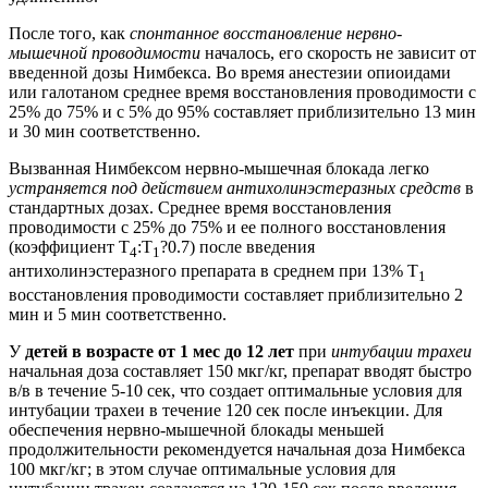
После того, как
спонтанное восстановление нервно-
мышечной проводимости
началось, его скорость не зависит от
введенной дозы Нимбекса. Во время анестезии опиоидами
или галотаном среднее время восстановления проводимости с
25% до 75% и с 5% до 95% составляет приблизительно 13 мин
и 30 мин соответственно.
Вызванная Нимбексом нервно-мышечная блокада легко
устраняется под действием антихолинэстеразных средств
в
стандартных дозах. Среднее время восстановления
проводимости с 25% до 75% и ее полного восстановления
(коэффициент T
:T
?0.7) после введения
4
1
антихолинэстеразного препарата в среднем при 13% T
1
восстановления проводимости составляет приблизительно 2
мин и 5 мин соответственно.
У
детей в возрасте от 1 мес до 12 лет
при
интубации трахеи
начальная доза составляет 150 мкг/кг, препарат вводят быстро
в/в в течение 5-10 сек, что создает оптимальные условия для
интубации трахеи в течение 120 сек после инъекции. Для
обеспечения нервно-мышечной блокады меньшей
продолжительности рекомендуется начальная доза Нимбекса
100 мкг/кг; в этом случае оптимальные условия для