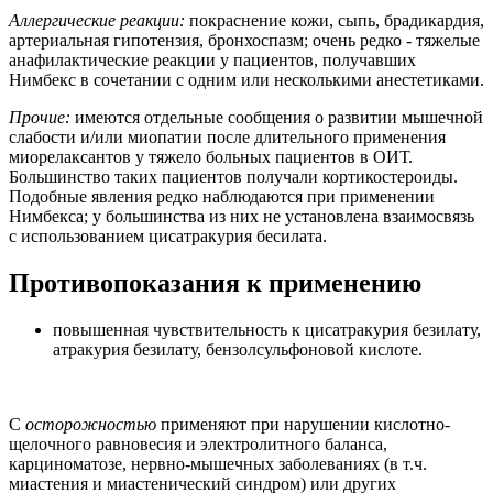
Аллергические реакции:
покраснение кожи, сыпь, брадикардия,
артериальная гипотензия, бронхоспазм; очень редко - тяжелые
анафилактические реакции у пациентов, получавших
Нимбекс в сочетании с одним или несколькими анестетиками.
Прочие:
имеются отдельные сообщения о развитии мышечной
слабости и/или миопатии после длительного применения
миорелаксантов у тяжело больных пациентов в ОИТ.
Большинство таких пациентов получали кортикостероиды.
Подобные явления редко наблюдаются при применении
Нимбекса; у большинства из них не установлена взаимосвязь
с использованием цисатракурия бесилата.
Противопоказания к применению
повышенная чувствительность к цисатракурия безилату,
атракурия безилату, бензолсульфоновой кислоте.
С
осторожностью
применяют при нарушении кислотно-
щелочного равновесия и электролитного баланса,
карциноматозе, нервно-мышечных заболеваниях (в т.ч.
миастения и миастенический синдром) или других