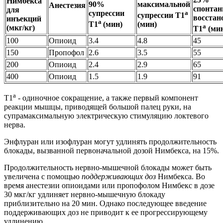
Нимбекса
90%
максимальной
Анестезия
спонтан
для
супрессии
а
супрессии Т1
восстан
инъекций
а
Т1
(мин)
(мин)
а
(мкг/кг)
Т1
(ми
100
Опиоид
3.4
4.8
45
150
Пропофол
2.6
3.5
55
200
Опиоид
2.4
2.9
65
400
Опиоид
1.5
1.9
91
а
Т1
- одиночное сокращение, а также первый компонент
реакции мышцы, приводящей большой палец руки, на
супрамаксимальную электрическую стимуляцию локтевого
нерва.
Энфлуран или изофлуран могут удлинять продолжительность
блокады, вызванной первоначальной дозой Нимбекса, на 15%.
Продолжительность нервно-мышечной блокады может быть
увеличена с помощью
поддерживающих доз
Нимбекса. Во
время анестезии опиоидами или пропофолом Нимбекс в дозе
30 мкг/кг удлиняет нервно-мышечную блокаду
приблизительно на 20 мин. Однако последующее введение
поддерживающих доз не приводит к ее прогрессирующему
удлинению.