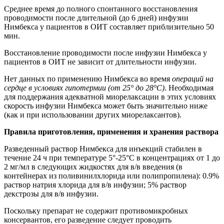
Среднее время до полного спонтанного восстановления
проводимости после длительной (до 6 дней) инфузии
Нимбекса у пациентов в ОИТ составляет приблизительно 50
мин.
Восстановление проводимости после инфузии Нимбекса у
пациентов в ОИТ не зависит от длительности инфузии.
Нет данных по применению Нимбекса во время
операций на
сердце в условиях гипотермии (от 25° до 28°C)
. Необходимая
для поддержания адекватной миорелаксации в этих условиях
скорость инфузии Нимбекса может быть значительно ниже
(как и при использовании других миорелаксантов).
Правила приготовления, применения и хранения раствора
Разведенный раствор Нимбекса для инъекций стабилен в
течение 24 ч при температуре 5°-25°C в концентрациях от 1 до
2 мг/мл в следующих жидкостях для в/в введения (в
контейнерах из поливинилхлорида или полипропилена): 0.9%
раствор натрия хлорида для в/в инфузии; 5% раствор
декстрозы для в/в инфузии.
Поскольку препарат не содержит противомикробных
консервантов, его разведение следует проводить