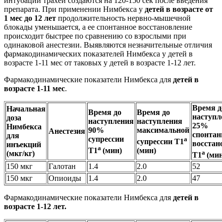
интубации трахеи создаются на 120-150 сек после введения
препарата. При применении Нимбекса у
детей в возрасте от
1 мес до 12 лет
продолжительность нервно-мышечной
блокады уменьшается, а ее спонтанное восстановление
происходит быстрее по сравнению со взрослыми при
одинаковой анестезии. Выявляются незначительные отличия
фармакодинамических показателей Нимбекса у детей в
возрасте 1-11 мес от таковых у детей в возрасте 1-12 лет.
Фармакодинамические показатели Нимбекса для
детей в
возрасте 1-11 мес
.
Время д
Начальная
Время до
Время до
наступл
доза
наступления
наступления
25%
Нимбекса
90%
максимальной
Анестезия
спонтан
для
супрессии
а
супрессии Т1
восстан
инъекций
а
Т1
(мин)
(мин)
а
(мкг/кг)
Т1
(ми
150 мкг
Галотан
1.4
2.0
52
150 мкг
Опиоиды
1.4
2.0
47
Фармакодинамические показатели Нимбекса для
детей в
возрасте 1-12 лет.