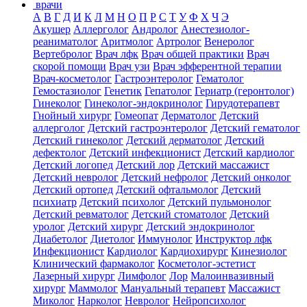
врачи
А
В
Г
Д
И
К
Л
М
Н
О
П
Р
С
Т
У
Ф
Х
Ч
Э
Акушер
Аллерголог
Андролог
Анестезиолог-
реаниматолог
Аритмолог
Артролог
Венеролог
Вертебролог
Врач лфк
Врач общей практики
Врач
скорой помощи
Врач узи
Врач эфферентной терапии
Врач-косметолог
Гастроэнтеролог
Гематолог
Гемостазиолог
Генетик
Гепатолог
Гериатр (геронтолог)
Гинеколог
Гинеколог-эндокринолог
Гирудотерапевт
Гнойный хирург
Гомеопат
Дерматолог
Детский
аллерголог
Детский гастроэнтеролог
Детский гематолог
Детский гинеколог
Детский дерматолог
Детский
дефектолог
Детский инфекционист
Детский кардиолог
Детский логопед
Детский лор
Детский массажист
Детский невролог
Детский нефролог
Детский онколог
Детский ортопед
Детский офтальмолог
Детский
психиатр
Детский психолог
Детский пульмонолог
Детский ревматолог
Детский стоматолог
Детский
уролог
Детский хирург
Детский эндокринолог
Диабетолог
Диетолог
Иммунолог
Инструктор лфк
Инфекционист
Кардиолог
Кардиохирург
Кинезиолог
Клинический фармаколог
Косметолог-эстетист
Лазерный хирург
Лимфолог
Лор
Малоинвазивный
хирург
Маммолог
Мануальный терапевт
Массажист
Миколог
Нарколог
Невролог
Нейропсихолог