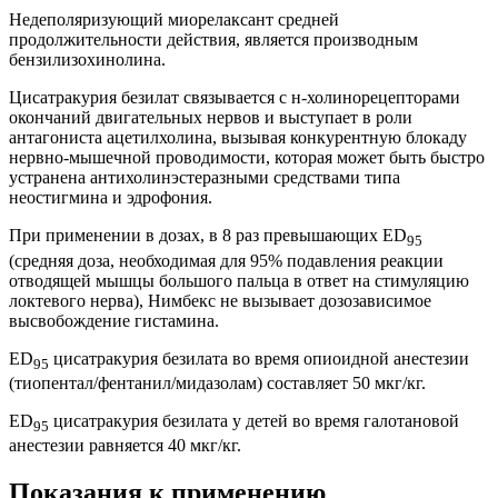
Недеполяризующий миорелаксант средней
продолжительности действия, является производным
бензилизохинолина.
Цисатракурия безилат связывается с н-холинорецепторами
окончаний двигательных нервов и выступает в роли
антагониста ацетилхолина, вызывая конкурентную блокаду
нервно-мышечной проводимости, которая может быть быстро
устранена антихолинэстеразными средствами типа
неостигмина и эдрофония.
При применении в дозах, в 8 раз превышающих ED
95
(средняя доза, необходимая для 95% подавления реакции
отводящей мышцы большого пальца в ответ на стимуляцию
локтевого нерва), Нимбекс не вызывает дозозависимое
высвобождение гистамина.
ED
цисатракурия безилата во время опиоидной анестезии
95
(тиопентал/фентанил/мидазолам) составляет 50 мкг/кг.
ED
цисатракурия безилата у детей во время галотановой
95
анестезии равняется 40 мкг/кг.
Показания к применению