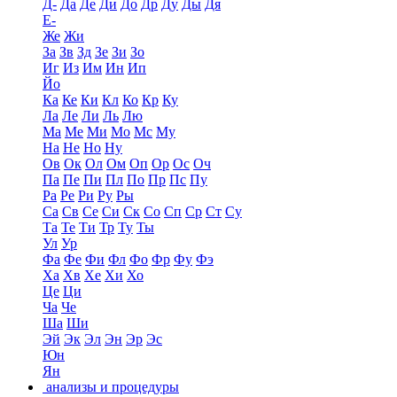
Д-
Да
Де
Ди
До
Др
Ду
Ды
Дя
Е-
Же
Жи
За
Зв
Зд
Зе
Зи
Зо
Иг
Из
Им
Ин
Ип
Йо
Ка
Ке
Ки
Кл
Ко
Кр
Ку
Ла
Ле
Ли
Ль
Лю
Ма
Ме
Ми
Мо
Мс
Му
На
Не
Но
Ну
Ов
Ок
Ол
Ом
Оп
Ор
Ос
Оч
Па
Пе
Пи
Пл
По
Пр
Пс
Пу
Ра
Ре
Ри
Ру
Ры
Са
Св
Се
Си
Ск
Со
Сп
Ср
Ст
Су
Та
Те
Ти
Тр
Ту
Ты
Ул
Ур
Фа
Фе
Фи
Фл
Фо
Фр
Фу
Фэ
Ха
Хв
Хе
Хи
Хо
Це
Ци
Ча
Че
Ша
Ши
Эй
Эк
Эл
Эн
Эр
Эс
Юн
Ян
анализы и процедуры