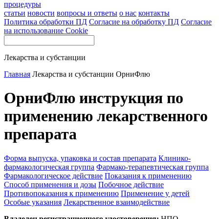
процедуры
статьи
новости
вопросы и ответы
о нас
контакты
Политика обработки ПД
Согласие на обработку ПД
Согласие
на использование Cookie
Лекарства и субстанции
Главная
Лекарства и субстанции
ОрниФлю
ОрниФлю инструкция по
применению лекарственного
препарата
Форма выпуска, упаковка и состав препарата
Клинико-
фармакологическая группа
Фармако-терапевтическая группа
Фармакологическое действие
Показания к применению
Способ применения и дозы
Побочное действие
Противопоказания к применению
Применение у детей
Особые указания
Лекарственное взаимодействие
Владелец регистрационного удостоверения:
НПО