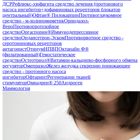
ДСР
Рефлюкс-эзофагита средство лечения (протонового
насоса ингибитор+дофаминовых рецепторов блокатор
центральный)
Офтан® Пилокарпин
Противоглаукомное
средство - м-холиномиметик
Орнидазол-
Веро
Противопротозойное
средство
Оргаспорин®
Иммунодепрессивное
средство
Ондансетрон-Эском
Противорвотное средство -
серотониновых рецепторов
антагонист
Отинум
НПВП
Октанайн Ф®
(фильтрованный)
Гемостатическое
средство
Остеотриол®
Витамин-кальциево-фосфорного обмена
регулятор
Омепразол
Желез желудка секрецию понижающее
средство - протонного насоса
ингибитор
Офтаринт
Регенерации тканей
стимулятор
Омнадрен® 250
Андроген
Маммология