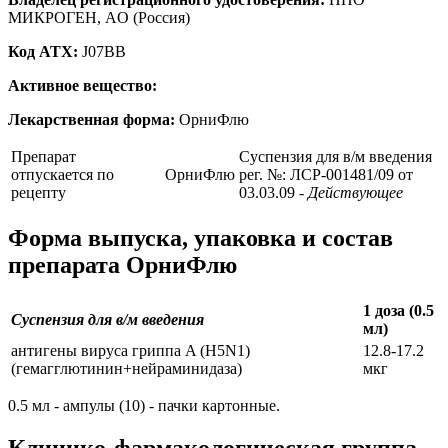
МИКРОГЕН, AO (Россия)
Код ATX:
J07BB
Активное вещество:
Лекарственная форма:
ОрниФлю
Препарат
Суспензия для в/м введения
отпускается по
ОрниФлю
рег. №: ЛСР-001481/09 от
рецепту
03.03.09
- Действующее
Форма выпуска, упаковка и состав
препарата ОрниФлю
1 доза (0.5
Суспензия для в/м введения
мл)
антигены вируса гриппа A (H5N1)
12.8-17.2
(гемагглютинин+нейраминидаза)
мкг
0.5 мл - ампулы (10) - пачки картонные.
Клинико-фармакологическая группа