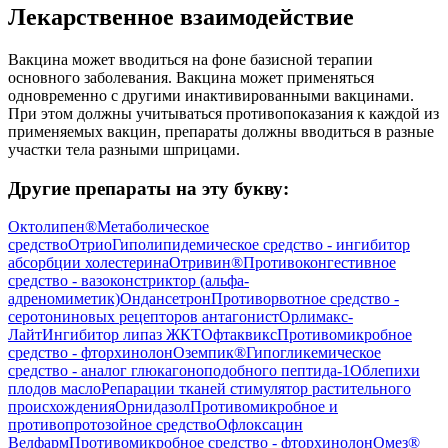
Лекарственное взаимодействие
Вакцина может вводиться на фоне базисной терапии
основного заболевания. Вакцина может применяться
одновременно с другими инактивированными вакцинами.
При этом должны учитываться противопоказания к каждой из
применяемых вакцин, препараты должны вводиться в разные
участки тела разными шприцами.
Другие препараты на эту букву:
Октолипен®
Метаболическое
средство
Отрио
Гиполипидемическое средство - ингибитор
абсорбции холестерина
Отривин®
Противоконгестивное
средство - вазоконстриктор (альфа-
адреномиметик)
Ондансетрон
Противорвотное средство -
серотониновых рецепторов антагонист
Орлимакс-
Лайт
Ингибитор липаз ЖКТ
Офтаквикс
Противомикробное
средство - фторхинолон
Оземпик®
Гипогликемическое
средство - аналог глюкагоноподобного пептида-1
Облепихи
плодов масло
Репарации тканей стимулятор растительного
происхождения
Орнидазол
Противомикробное и
противопротозойное средство
Офлоксацин
Велфарм
Противомикробное средство - фторхинолон
Омез®