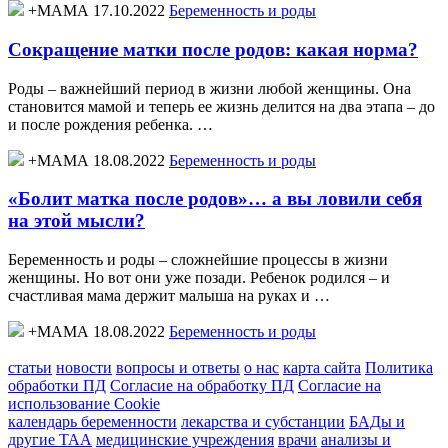
+МАМА 17.10.2022
Беременность и роды
Сокращение матки после родов: какая норма?
Роды – важнейший период в жизни любой женщины. Она
становится мамой и теперь ее жизнь делится на два этапа – до
и после рождения ребенка. …
+МАМА 18.08.2022
Беременность и роды
«Болит матка после родов»… а вы ловили себя
на этой мысли?
Беременность и роды – сложнейшие процессы в жизни
женщины. Но вот они уже позади. Ребенок родился – и
счастливая мама держит малыша на руках и …
+МАМА 18.08.2022
Беременность и роды
статьи
новости
вопросы и ответы
о нас
карта сайта
Политика
обработки ПД
Согласие на обработку ПД
Согласие на
использование Cookie
календарь беременности
лекарства и субстанции
БАДы и
другие ТАА
медицинские учреждения
врачи
анализы и