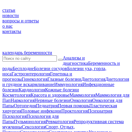
статьи
новости
вопросы и ответы
о нас
контакты
календарь беременности
Анализы и
диагностика
Беременность и
роды
Бесплодие
Болезни сосудов
Болезни уха, горла,
носа
Гастроэнтерология
Генетика и
прогнозы
Гинекология
Глазные болезни
Диетология
Диетология
и грудное вскармливание
Иммунология
Инфекционные
болезни
Кардиология
Кожные болезни
Косметология
Красота и здоровье
Маммология
Маммология для
Пап
Наркология
Нервные болезни
Онкология
Онкология для
Папы
Ортопедия
Педиатрия
Первая помощь
Пластическая
хирургия
Половые инфекции
Проктология
Психиатрия
Психология
Психология для
Папы
Пульмонология
Ревматология
Репродуктивная система
мужчины
Сексология
Спорт, Отдых,