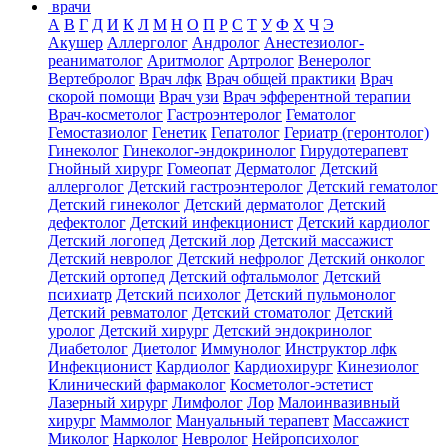
врачи
А
В
Г
Д
И
К
Л
М
Н
О
П
Р
С
Т
У
Ф
Х
Ч
Э
Акушер
Аллерголог
Андролог
Анестезиолог-
реаниматолог
Аритмолог
Артролог
Венеролог
Вертебролог
Врач лфк
Врач общей практики
Врач
скорой помощи
Врач узи
Врач эфферентной терапии
Врач-косметолог
Гастроэнтеролог
Гематолог
Гемостазиолог
Генетик
Гепатолог
Гериатр (геронтолог)
Гинеколог
Гинеколог-эндокринолог
Гирудотерапевт
Гнойный хирург
Гомеопат
Дерматолог
Детский
аллерголог
Детский гастроэнтеролог
Детский гематолог
Детский гинеколог
Детский дерматолог
Детский
дефектолог
Детский инфекционист
Детский кардиолог
Детский логопед
Детский лор
Детский массажист
Детский невролог
Детский нефролог
Детский онколог
Детский ортопед
Детский офтальмолог
Детский
психиатр
Детский психолог
Детский пульмонолог
Детский ревматолог
Детский стоматолог
Детский
уролог
Детский хирург
Детский эндокринолог
Диабетолог
Диетолог
Иммунолог
Инструктор лфк
Инфекционист
Кардиолог
Кардиохирург
Кинезиолог
Клинический фармаколог
Косметолог-эстетист
Лазерный хирург
Лимфолог
Лор
Малоинвазивный
хирург
Маммолог
Мануальный терапевт
Массажист
Миколог
Нарколог
Невролог
Нейропсихолог