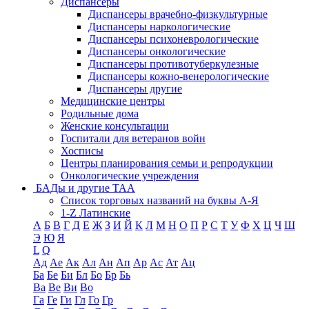
Диспансеры
Диспансеры врачебно-физкультурные
Диспансеры наркологические
Диспансеры психоневрологические
Диспансеры онкологические
Диспансеры противотуберкулезные
Диспансеры кожно-венерологические
Диспансеры другие
Медицинские центры
Родильные дома
Женские консультации
Госпитали для ветеранов войн
Хосписы
Центры планирования семьи и репродукции
Онкологические учреждения
БАДы и другие ТАА
Список торговых названий на буквы А-Я
1-Z Латинские
А
Б
В
Г
Д
Е
Ж
З
И
Й
К
Л
М
Н
О
П
Р
С
Т
У
Ф
Х
Ц
Ч
Ш
Э
Ю
Я
L
Q
Ад
Ае
Ак
Ал
Ан
Ап
Ар
Ас
Ат
Ац
Ба
Бе
Би
Бл
Бо
Бр
Бь
Ва
Ве
Ви
Во
Га
Ге
Ги
Гл
Го
Гр