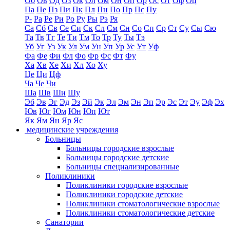
Об
Ов
Од
Оз
Ок
Ол
Ом
Он
Оп
Ор
Ос
От
Оф
Оц
Па
Пе
Пз
Пи
Пк
Пл
Пн
По
Пр
Пс
Пу
Р-
Ра
Ре
Ри
Ро
Ру
Ры
Рэ
Ря
Са
Сб
Св
Се
Си
Ск
Сл
См
Сн
Со
Сп
Ср
Ст
Су
Сы
Сю
Та
Тв
Тг
Те
Ти
Тм
То
Тр
Ту
Ты
Тэ
Уб
Уг
Уз
Ук
Ул
Ум
Ун
Уп
Ур
Ус
Ут
Уф
Фа
Фе
Фи
Фл
Фо
Фр
Фс
Фт
Фу
Ха
Хв
Хе
Хи
Хл
Хо
Ху
Це
Ци
Цф
Ча
Че
Чи
Ша
Шв
Ши
Шу
Эб
Эв
Эг
Эд
Эз
Эй
Эк
Эл
Эм
Эн
Эп
Эр
Эс
Эт
Эу
Эф
Эх
Юв
Юг
Юм
Юн
Юп
Ют
Як
Ям
Ян
Яр
Яс
медицинские учреждения
Больницы
Больницы городские взрослые
Больницы городские детские
Больницы специализированные
Поликлиники
Поликлиники городские взрослые
Поликлиники городские детские
Поликлиники стоматологические взрослые
Поликлиники стоматологические детские
Санатории