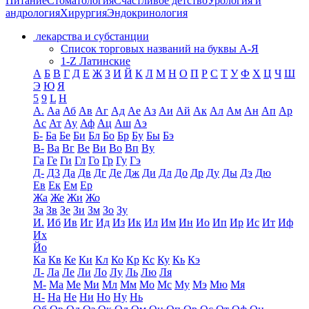
Питание
Стоматология
Счастливое детство
Урология и
андрология
Хирургия
Эндокринология
лекарства и субстанции
Список торговых названий на буквы А-Я
1-Z Латинские
А
Б
В
Г
Д
Е
Ж
З
И
Й
К
Л
М
Н
О
П
Р
С
Т
У
Ф
Х
Ц
Ч
Ш
Э
Ю
Я
5
9
L
H
А.
Аа
Аб
Ав
Аг
Ад
Ае
Аз
Аи
Ай
Ак
Ал
Ам
Ан
Ап
Ар
Ас
Ат
Ау
Аф
Ац
Аш
Аэ
Б-
Ба
Бе
Би
Бл
Бо
Бр
Бу
Бы
Бэ
В-
Ва
Вг
Ве
Ви
Во
Вп
Ву
Га
Ге
Ги
Гл
Го
Гр
Гу
Гэ
Д-
Д3
Да
Дв
Дг
Де
Дж
Ди
Дл
До
Др
Ду
Ды
Дэ
Дю
Ев
Ек
Ем
Ер
Жа
Же
Жи
Жо
За
Зв
Зе
Зи
Зм
Зо
Зу
И.
Иб
Ив
Иг
Ид
Из
Ик
Ил
Им
Ин
Ио
Ип
Ир
Ис
Ит
Иф
Их
Йо
Ка
Кв
Ке
Ки
Кл
Ко
Кр
Кс
Ку
Кь
Кэ
Л-
Ла
Ле
Ли
Ло
Лу
Ль
Лю
Ля
М-
Ма
Ме
Ми
Мл
Мм
Мо
Мс
Му
Мэ
Мю
Мя
Н-
На
Не
Ни
Но
Ну
Нь