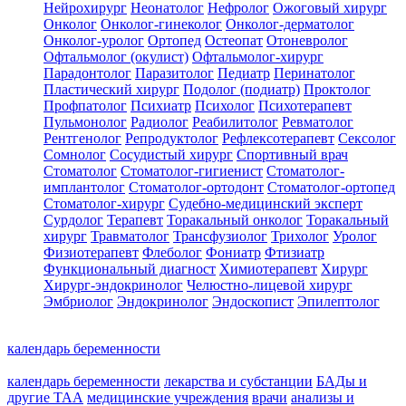
Нейрохирург
Неонатолог
Нефролог
Ожоговый хирург
Онколог
Онколог-гинеколог
Онколог-дерматолог
Онколог-уролог
Ортопед
Остеопат
Отоневролог
Офтальмолог (окулист)
Офтальмолог-хирург
Парадонтолог
Паразитолог
Педиатр
Перинатолог
Пластический хирург
Подолог (подиатр)
Проктолог
Профпатолог
Психиатр
Психолог
Психотерапевт
Пульмонолог
Радиолог
Реабилитолог
Ревматолог
Рентгенолог
Репродуктолог
Рефлексотерапевт
Сексолог
Сомнолог
Сосудистый хирург
Спортивный врач
Стоматолог
Стоматолог-гигиенист
Стоматолог-
имплантолог
Стоматолог-ортодонт
Стоматолог-ортопед
Стоматолог-хирург
Судебно-медицинский эксперт
Сурдолог
Терапевт
Торакальный онколог
Торакальный
хирург
Травматолог
Трансфузиолог
Трихолог
Уролог
Физиотерапевт
Флеболог
Фониатр
Фтизиатр
Функциональный диагност
Химиотерапевт
Хирург
Хирург-эндокринолог
Челюстно-лицевой хирург
Эмбриолог
Эндокринолог
Эндоскопист
Эпилептолог
календарь беременности
календарь беременности
лекарства и субстанции
БАДы и
другие ТАА
медицинские учреждения
врачи
анализы и